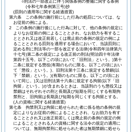
○刑法の一部改正に伴う関係条例の整備に関する条例
(令和七年条例第三号)抄
(罰則の適用等に関する経過措置)
第六条
この条例の施行前にした行為の処罰については、な
お従前の例による。
2
この条例の施行後にした行為に対して、他の条例の規定に
よりなお従前の例によることとされ、なお効力を有するこ
ととされ又は改正前若しくは廃止前の条例の規定の例によ
ることとされる罰則を適用する場合において、当該罰則に
定める刑に刑法等の一部を改正する法律
(令和四年法律第六
十七号)
第二条の規定による改正前の刑法
(明治四十年法律
第四十五号。以下この項において「旧刑法」という。)
第十
二条に規定する懲役
(有期のものに限る。以下この項におい
て「懲役」という。)
、旧刑法第十三条に規定する禁錮
(以
下「禁錮」という。)
(有期のものに限る。以下この項にお
いて同じ。)
又は旧刑法第十六条に規定する拘留
(以下「旧
拘留」という。)
が含まれるときは、当該刑のうち懲役又は
禁錮はそれぞれその刑と長期及び短期を同じくする有期拘
禁刑と、旧拘留は長期及び短期を同じくする拘留とする。
(人の資格に関する経過措置)
第七条
拘禁刑又は拘留に処せられた者に係る他の条例の規
定によりなお従前の例によることとされ、なお効力を有す
ることとされ又は改正前若しくは廃止前の条例の規定の例
によることとされる人の資格に関する法令の規定の適用に
ついては、無期拘禁刑に処せられた者は無期禁錮に処せら