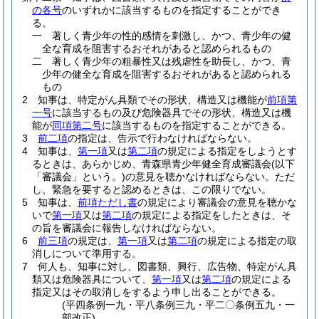
の各号
のいずれかに該当するものを指定することができ
る。
一
著しく青少年の性的感情を刺激し、かつ、青少年の健
全な育成を阻害するおそれがあると認められるもの
二
著しく青少年の粗暴性又は残虐性を助長し、かつ、青
少年の健全な育成を阻害するおそれがあると認められる
もの
2
知事は、特定がん具類でその形状、構造又は機能が
前項第
一号
に該当するもの及び危険器具でその形状、構造又は機
能が
同項第二号
に該当するものを指定することができる。
3
前二項
の指定は、告示で行わなければならない。
4
知事は、
第一項
又は
第二項
の規定による指定をしようとす
るときは、あらかじめ、青森県青少年健全育成審議会
(以下
「審議会」という。)
の意見を聴かなければならない。
ただ
し、緊急を要すると認めるときは、この限りでない。
5
知事は、
前項ただし書
の規定により審議会の意見を聴かな
いで
第一項
又は
第二項
の規定による指定をしたときは、そ
の旨を審議会に報告しなければならない。
6
前三項
の規定は、
第一項
又は
第二項
の規定による指定の取
消しについて準用する。
7
何人も、知事に対し、図書類、興行、広告物、特定がん具
類又は危険器具について、
第一項
又は
第二項
の規定による
指定又はその取消しをするよう申し出ることができる。
(平四条例一九・平八条例三九・平二〇条例五九・一
部改正)