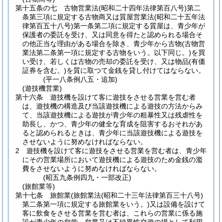
第十五条の七
古物営業法
(昭和二十四年法律第百八号)
第二
条第三項に規定する古物商又は質屋営業法
(昭和二十五年法
律第百五十八号)
第一条第二項に規定する質屋は、青少年が
保護者の委託を受け、又は同意を得たと認められる場合そ
の他正当な理由がある場合を除き、青少年から古物
(古物営
業法第二条第一項に規定する古物をいう。以下同じ。)
を買
い受け、若しくは古物の売却の委託を受け、又は物品
(有価
証券を含む。)
を質に取つて金銭を貸し付けてはならない。
(平一八条例八五・追加)
(遊技機営業)
第十六条
遊技機を設けて客に遊技をさせる営業を営む者
は、遊技機の構造及び当該遊技機による遊技の方法からみ
て、当該遊技機による遊技が青少年の粗暴性又は残虐性を
助長し、かつ、青少年の健全な育成を阻害するおそれがあ
ると認められるときは、青少年に当該遊技機による遊技を
させないように努めなければならない。
2
遊技機を設けて客に遊技をさせる営業を営む者は、青少年
にその営業場所において遊技機による遊技のため金銭の濫
費をさせないように努めなければならない。
(昭五九条例四九・一部改正)
(旅館業等)
第十七条
旅館業
(旅館業法
(昭和二十三年法律第百三十八号)
第二条第一項に規定する旅館業をいう。)
又は設備を設けて
客に飲食をさせる営業を営む者は、これらの営業に係る施