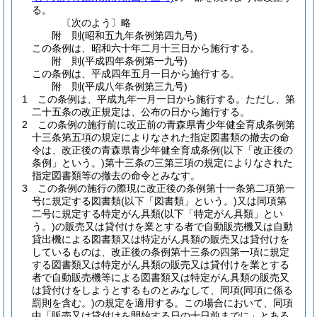
る。
〔次のよう〕略
附
則
(昭和五九年
条例第四九号)
この条例は、昭和六十年二月十三日から施行する。
附
則
(平成四年
条例第一九号)
この条例は、平成四年五月一日から施行する。
附
則
(平成八年
条例第三九号)
1
この条例は、平成九年一月一日から施行する。
ただし、第
二十五条の改正規定は、公布の日から施行する。
2
この条例の施行前に改正前の青森県青少年健全育成条例第
十三条第五項の規定によりなされた指定図書類の撤去の命
令は、改正後の青森県青少年健全育成条例
(以下「改正後の
条例」という。)
第十三条の三第三項の規定によりなされた
指定図書類等の撤去の命令とみなす。
3
この条例の施行の際現に改正後の条例第十一条第二項第一
号に規定する図書類
(以下「図書類」という。)
又は同項第
二号に規定する特定がん具類
(以下「特定がん具類」とい
う。)
の販売又は貸付けを業とする者で自動販売機又は自動
貸出機による図書類又は特定がん具類の販売又は貸付けを
しているものは、改正後の条例第十三条の四第一項に規定
する図書類又は特定がん具類の販売又は貸付けを業とする
者で自動販売機等による図書類又は特定がん具類の販売又
は貸付けをしようとするものとみなして、同項
(同項に係る
罰則を含む。)
の規定を適用する。
この場合において、同項
中「販売又は貸付けを開始する日の十日前までに」とある