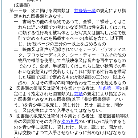
(図書類)
第十三条
次に掲げる図書類は、
前条第一項
の規定により指
定された図書類とみなす。
一
書籍その他の出版物であつて、全裸、半裸若しくはこ
れらに近い状態での卑わいな姿態又は性交若しくはこれ
に類する性行為を被写体とした写真又は描写した絵で規
則で定めるものを掲載するページ
(表紙を含む。以下同
じ。)
が総ページの三分の一以上を占めるもの
二
映像又は音声が記録されているテープ、ビデオディス
ク、フロッピーディスク、シー・ディー・ロムその他の
物品で機器を使用して当該映像又は音声を再生するもの
であつて、全裸、半裸若しくはこれらに近い状態での卑
わいな姿態又は性交若しくはこれに類する性行為を描写
した場面で規則で定めるものが総場面の三分の一以上を
占め、又はその描写の時間が合わせて三分を超えるもの
2
図書類の販売又は貸付けを業とする者は、
前条第一項
の規
定により指定された図書類又は
前項
の規定により指定され
た図書類とみなされる図書類
(以下「指定図書類等」とい
う。)
を青少年に販売し、貸し付け、見せ、読ませ、聞か
せ、又は交換によつて入手させてはならない。
3
図書類の販売又は貸付けを業とする者は、指定図書類等以
外の図書類でその内容が
次の各号
のいずれかに該当するも
のを青少年に販売し、貸し付け、見せ、読ませ、聞かせ、
又は交換によつて入手させないように努めなければならな