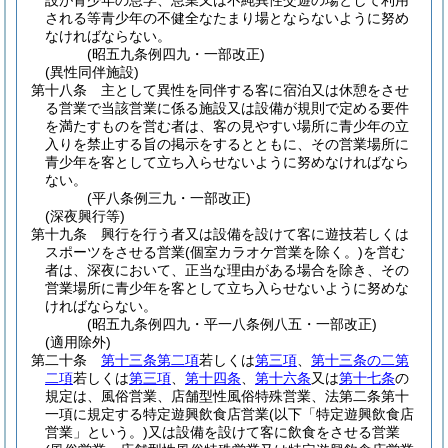
設が青少年の怠学、怠業又は不純異性交遊の場として利用
される等青少年の不健全なたまり場とならないように努め
なければならない。
(昭五九条例四九・一部改正)
(異性同伴施設)
第十八条
主として異性を同伴する客に宿泊又は休憩をさせ
る営業で当該営業に係る施設又は設備が規則で定める要件
を満たすものを営む者は、客の見やすい場所に青少年の立
入りを禁止する旨の掲示をするとともに、その営業場所に
青少年を客として立ち入らせないように努めなければなら
ない。
(平八条例三九・一部改正)
(深夜興行等)
第十九条
興行を行う者又は設備を設けて客に遊技若しくは
スポーツをさせる営業
(個室カラオケ営業を除く。)
を営む
者は、深夜において、正当な理由がある場合を除き、その
営業場所に青少年を客として立ち入らせないように努めな
ければならない。
(昭五九条例四九・平一八条例八五・一部改正)
(適用除外)
第二十条
第十三条第二項
若しくは
第三項
、
第十三条の二第
二項
若しくは
第三項
、
第十四条
、
第十六条
又は
第十七条
の
規定は、風俗営業、店舗型性風俗特殊営業、法第二条第十
一項に規定する特定遊興飲食店営業
(以下「特定遊興飲食店
営業」という。)
又は設備を設けて客に飲食をさせる営業