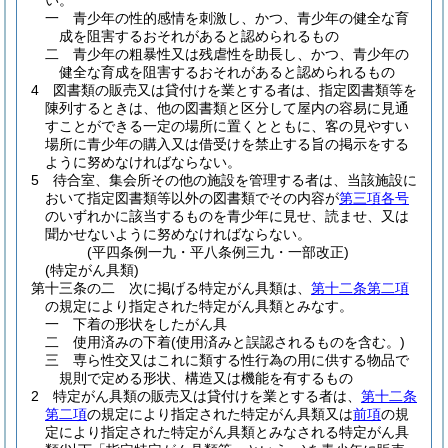
い。
一
青少年の性的感情を刺激し、かつ、青少年の健全な育
成を阻害するおそれがあると認められるもの
二
青少年の粗暴性又は残虐性を助長し、かつ、青少年の
健全な育成を阻害するおそれがあると認められるもの
4
図書類の販売又は貸付けを業とする者は、指定図書類等を
陳列するときは、他の図書類と区分して屋内の容易に見通
すことができる一定の場所に置くとともに、客の見やすい
場所に青少年の購入又は借受けを禁止する旨の掲示をする
ように努めなければならない。
5
待合室、集会所その他の施設を管理する者は、当該施設に
おいて指定図書類等以外の図書類でその内容が
第三項各号
のいずれかに該当するものを青少年に見せ、読ませ、又は
聞かせないように努めなければならない。
(平四条例一九・平八条例三九・一部改正)
(特定がん具類)
第十三条の二
次に掲げる特定がん具類は、
第十二条第二項
の規定により指定された特定がん具類とみなす。
一
下着の形状をしたがん具
二
使用済みの下着
(使用済みと誤認されるものを含む。)
三
専ら性交又はこれに類する性行為の用に供する物品で
規則で定める形状、構造又は機能を有するもの
2
特定がん具類の販売又は貸付けを業とする者は、
第十二条
第二項
の規定により指定された特定がん具類又は
前項
の規
定により指定された特定がん具類とみなされる特定がん具