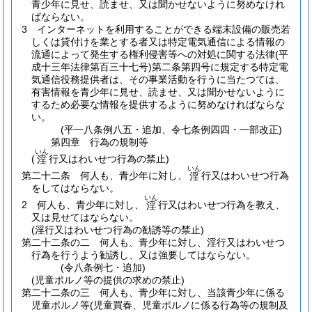
青少年に見せ、読ませ、又は聞かせないように努めなけれ
ばならない。
3
インターネットを利用することができる端末設備の販売若
しくは貸付けを業とする者又は特定電気通信による情報の
流通によって発生する権利侵害等への対処に関する法律
(平
成十三年法律第百三十七号)
第二条第四号に規定する特定電
気通信役務提供者は、その事業活動を行うに当たつては、
有害情報を青少年に見せ、読ませ、又は聞かせないように
するため必要な情報を提供するように努めなければならな
い。
(平一八条例八五・追加、令七条例四四・一部改正)
第四章
行為の規制等
いん
(
行又はわいせつ行為の禁止)
淫
いん
第二十二条
何人も、青少年に対し、
行又はわいせつ行為
淫
をしてはならない。
いん
2
何人も、青少年に対し、
行又はわいせつ行為を教え、
淫
又は見せてはならない。
(淫行又はわいせつ行為の勧誘等の禁止)
第二十二条の二
何人も、青少年に対し、淫行又はわいせつ
行為を行うよう勧誘し、又は強要してはならない。
(令八条例七・追加)
(児童ポルノ等の提供の求めの禁止)
第二十二条の三
何人も、青少年に対し、当該青少年に係る
児童ポルノ等
(児童買春、児童ポルノに係る行為等の規制及