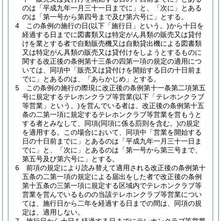
のは「平成九年一月三十一日までに」と、「次に」とある
のは「第一号から第四号まで及び第六号に」とする。
4
この条例の施行の日
(以下「施行日」という。)
から十日を
経過する日までに図書類又は特定がん具類の販売又は貸付
けを業とする者で自動販売機又は自動貸出機による図書類
又は特定がん具類の販売又は貸付けをしようとするものに
関する改正後の条例第十三条の四第一項の規定の適用につ
いては、同項中「販売又は貸付けを開始する日の十日前ま
でに」とあるのは、「あらかじめ」とする。
5
この条例の施行の際現に改正後の条例第十一条第二項第五
号に規定するテレホンクラブ等営業
(以下「テレホンクラブ
等営業」という。)
を営んでいる者は、改正後の条例第十五
条の二第一項に規定するテレホンクラブ等営業を営もうと
する者とみなして、同項
(同項に係る罰則を含む。)
の規定
を適用する。
この場合において、同項中「営業を開始する
日の十日前までに」とあるのは「平成九年一月三十一日ま
でに」と、「次に」とあるのは「第一号から第三号まで、
第五号及び第六号に」とする。
6
前項の規定により読み替えて適用される改正後の条例第十
五条の二第一項の規定による届出をした者で改正後の条例
第十五条の三第一項に規定する区域内でテレホンクラブ等
営業を営んでいるものの当該テレホンクラブ等営業につい
ては、施行日から二年を経過する日までの間は、同項の規
定は、適用しない。