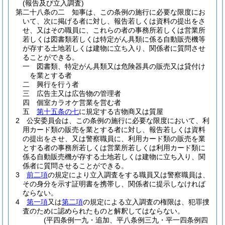
(報告及び立入調査)
第二十八条の二
知事は、この条例の施行に必要な限度にお
いて、次に掲げる者に対し、報告若しくは資料の提出をさ
せ、又はその職員に、これらの者の事務所若しくは営業所
若しくは図書類若しくは特定がん具類に係る自動販売機等
が存する土地若しくは建物に立ち入り、関係者に質問させ
ることができる。
一
図書類、特定がん具類又は危険器具の販売又は貸付け
を業とする者
二
興行を行う者
三
広告主又は広告物の管理者
四
個室カラオケ営業を営む者
五
第十五条の七
に規定する古物商又は質屋
2
公安委員会は、この条例の施行に必要な限度において、利
用カード類の販売を業とする者に対し、報告若しくは資料
の提出をさせ、又は警察職員に、利用カード類の販売を業
とする者の事務所若しくは営業所若しくは利用カード類に
係る自動販売機が存する土地若しくは建物に立ち入り、関
係者に質問させることができる。
3
前二項
の規定により立入調査をする職員又は警察職員は、
その身分を示す証明書を携帯し、関係者に提示しなければ
ならない。
4
第一項
又は
第二項
の規定による立入調査の権限は、犯罪捜
査のために認められたものと解釈してはならない。
(平四条例一九・追加、平八条例三九・平一四条例四