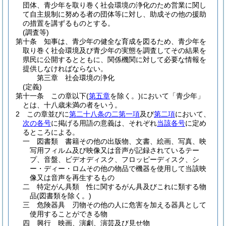
団体、青少年を取り巻く社会環境の浄化のため営業に関し
て自主規制に努める者の団体等に対し、助成その他の援助
の措置を講ずるものとする。
(調査等)
第十条
知事は、青少年の健全な育成を図るため、青少年を
取り巻く社会環境及び青少年の実態を調査してその結果を
県民に公開するとともに、関係機関に対して必要な情報を
提供しなければならない。
第三章
社会環境の浄化
(定義)
第十一条
この章以下
(
第五章
を除く。)
において「青少年」
とは、十八歳未満の者をいう。
2
この章並びに
第二十八条の二第一項
及び
第二項
において、
次の各号
に掲げる用語の意義は、それぞれ
当該各号
に定め
るところによる。
一
図書類 書籍その他の出版物、文書、絵画、写真、映
写用フィルム及び映像又は音声が記録されているテー
プ、音盤、ビデオディスク、フロッピーディスク、シ
ー・ディー・ロムその他の物品で機器を使用して当該映
像又は音声を再生するもの
二
特定がん具類 性に関するがん具及びこれに類する物
品
(図書類を除く。)
三
危険器具 刃物その他の人に危害を加える器具として
使用することができる物
四
興行 映画、演劇、演芸及び見せ物