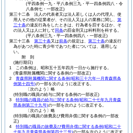
(平四条例一九・平八条例三九・平一四条例四八・令
八条例七・一部改正)
第三十二条
法人の代表者又は法人若しくは人の代理人、使
用人その他の従業者が、その法人又は人の業務に関し、
第
三十条
の違反行為をしたときは、行為者を罰するほか、そ
の法人又は人に対して
同条
の罰金刑又は科料刑を科する。
(平八条例三九・平一四条例四八・一部改正)
第三十三条
第三十条
又は
前条
の規定は、
第三十条
の違反行
為があつた時に青少年であつた者については、適用しな
い。
附
則
(施行期日)
1
この条例は、昭和五十五年四月一日から施行する。
(青森県附属機関に関する条例の一部改正)
2
青森県附属機関に関する条例
(昭和三十六年一月青森県条
例第十四号)
の一部を次のように改正する。
〔次のよう〕略
(特別職の職員の給与に関する条例の一部改正)
3
特別職の職員の給与に関する条例
(昭和二十七年九月青森
県条例第三十九号)
の一部を次のように改正する。
〔次のよう〕略
(特別職の職員の旅費及び費用弁償に関する条例の一部改
正)
4
特別職の職員の旅費及び費用弁償に関する条例
(昭和二十
七年九月青森県条例第四十三号)
の一部を次のように改正す