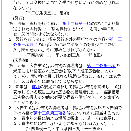
与し、又は交換によつて入手させないように努めなければ
ならない。
(平二〇条例五九・追加)
(興行)
第十四条
興行を行う者は、
第十二条第一項
の規定により指
定された興行
(以下「指定興行」という。)
を青少年に見
せ、又は聞かせてはならない。
2
興行を行う者は、指定興行以外の興行でその内容が
第十三
条第三項各号
のいずれかに該当するものを青少年に見せ、
又は聞かせないように努めなければならない。
(平四条例一九・平八条例三九・一部改正)
(広告物)
第十五条
広告主又は広告物の管理者は、
第十二条第一項
の
規定により指定された広告物
(以下「指定広告物」とい
う。)
を、青少年の目に触れる場所に掲出し、若しくは表示
し、又は青少年に頒布してはならない。
2
知事は、
前項
の規定に違反して指定広告物を掲出し、又は
表示している広告主又は広告物の管理者に対し、当該指定
広告物の撤去その他の必要な措置を講ずべきことを命ずる
ことができる。
3
広告主又は広告物の管理者は、指定広告物以外の広告物で
その内容が
第十三条第三項各号
のいずれかに該当するもの
を、青少年の目に触れる場所に掲出し、若しくは表示し、
又は青少年に頒布しないように努めなければならない。
(平四条例一九・平八条例三九・一部改正)