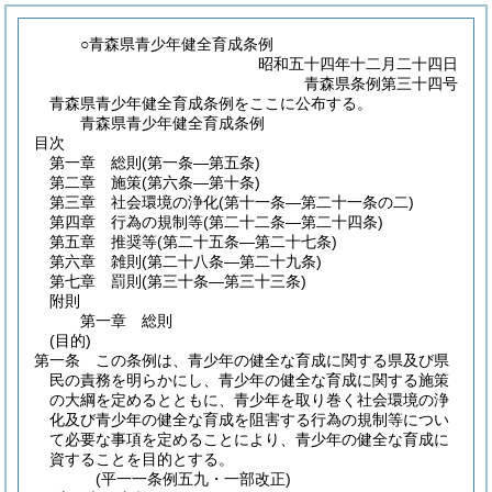
○青森県青少年健全育成条例
昭和五十四年十二月二十四日
青森県条例第三十四号
青森県青少年健全育成条例をここに公布する。
青森県青少年健全育成条例
目次
第一章
総則
(第一条―第五条)
第二章
施策
(第六条―第十条)
第三章
社会環境の浄化
(第十一条―第二十一条の二)
第四章
行為の規制等
(第二十二条―第二十四条)
第五章
推奨等
(第二十五条―第二十七条)
第六章
雑則
(第二十八条―第二十九条)
第七章
罰則
(第三十条―第三十三条)
附則
第一章
総則
(目的)
第一条
この条例は、青少年の健全な育成に関する県及び県
民の責務を明らかにし、青少年の健全な育成に関する施策
の大綱を定めるとともに、青少年を取り巻く社会環境の浄
化及び青少年の健全な育成を阻害する行為の規制等につい
て必要な事項を定めることにより、青少年の健全な育成に
資することを目的とする。
(平一一条例五九・一部改正)