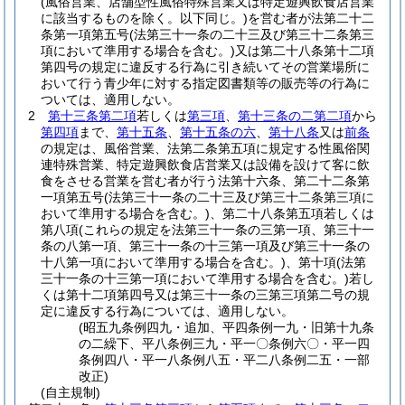
(風俗営業、店舗型性風俗特殊営業又は特定遊興飲食店営業
に該当するものを除く。以下同じ。)
を営む者が法第二十二
条第一項第五号
(法第三十一条の二十三及び第三十二条第三
項において準用する場合を含む。)
又は第二十八条第十二項
第四号の規定に違反する行為に引き続いてその営業場所に
おいて行う青少年に対する指定図書類等の販売等の行為に
ついては、適用しない。
2
第十三条第二項
若しくは
第三項
、
第十三条の二第二項
から
第四項
まで、
第十五条
、
第十五条の六
、
第十八条
又は
前条
の規定は、風俗営業、法第二条第五項に規定する性風俗関
連特殊営業、特定遊興飲食店営業又は設備を設けて客に飲
食をさせる営業を営む者が行う法第十六条、第二十二条第
一項第五号
(法第三十一条の二十三及び第三十二条第三項に
おいて準用する場合を含む。)
、第二十八条第五項若しくは
第八項
(これらの規定を法第三十一条の三第一項、第三十一
条の八第一項、第三十一条の十三第一項及び第三十一条の
十八第一項において準用する場合を含む。)
、第十項
(法第
三十一条の十三第一項において準用する場合を含む。)
若し
くは第十二項第四号又は第三十一条の三第三項第二号の規
定に違反する行為については、適用しない。
(昭五九条例四九・追加、平四条例一九・旧第十九条
の二繰下、平八条例三九・平一〇条例六〇・平一四
条例四八・平一八条例八五・平二八条例二五・一部
改正)
(自主規制)