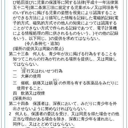
び処罰並びに児童の保護等に関する法律
(平成十一年法律第
五十二号)
第二条第三項に規定する児童ポルノ又は同項各号
のいずれかに掲げる児童の姿態を視覚により認識すること
ができる方法により描写した情報を記録した電磁的記録
(電
子的方式、磁気的方式その他人の知覚によつては認識する
ことができない方式で作られる記録であつて、電子計算機
による情報処理の用に供されるものをいう。)
その他の記録
をいう。以下同じ。)
の提供を求めてはならない。
(令八条例七・追加)
(場所の提供又は周旋の禁止)
第二十三条
何人も、青少年が次に掲げる行為をすることを
知つてこれらの行為が行われる場所を提供し、又は周旋し
てはならない。
いん
一
行又はわいせつ行為
淫
二
大麻の使用
がい
三
催眠、鎮痛又は鎮
の作用を有する医薬品をみだりに
咳
使用すること。
四
飲酒又は喫煙
(深夜外出)
第二十四条
保護者は、深夜において、みだりに青少年を外
出させないように努めなければならない。
2
何人も、保護者の委託を受け、又は同意を得た場合その他
正当な理由がある場合を除き、深夜に青少年を連れ出し、
同伴し、又はとどめてはならない。