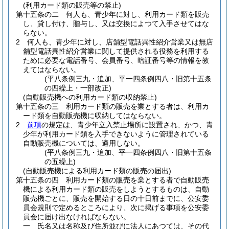
(利用カード類の販売等の禁止)
第十五条の二
何人も、青少年に対し、利用カード類を販売
し、貸し付け、贈与し、又は交換によつて入手させてはな
らない。
2
何人も、青少年に対し、店舗型電話異性紹介営業又は無店
舗型電話異性紹介営業に関して提供される役務を利用する
ために必要な電話番号、会員番号、暗証番号等の情報を教
えてはならない。
(平八条例三九・追加、平一四条例四八・旧第十五条
の四繰上・一部改正)
(自動販売機への利用カード類の収納禁止)
第十五条の三
利用カード類の販売を業とする者は、利用カ
ード類を自動販売機に収納してはならない。
2
前項
の規定は、青少年立入禁止場所に設置され、かつ、青
少年が利用カード類を入手できないように管理されている
自動販売機については、適用しない。
(平八条例三九・追加、平一四条例四八・旧第十五条
の五繰上)
(自動販売機による利用カード類の販売の届出)
第十五条の四
利用カード類の販売を業とする者で自動販売
機による利用カード類の販売をしようとするものは、自動
販売機ごとに、販売を開始する日の十日前までに、公安委
員会規則で定めるところにより、次に掲げる事項を公安委
員会に届け出なければならない。
一
氏名又は名称及び住所並びに法人にあつては、その代