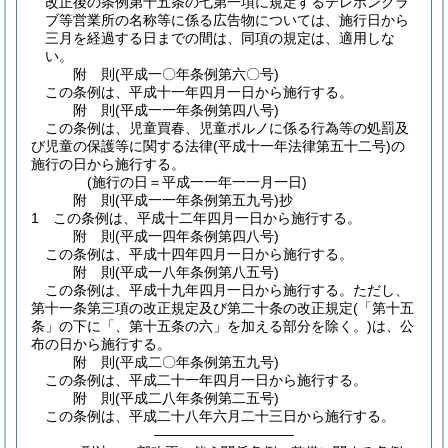
改正後の条例第十五条の七第一項に規定するテレホンクラ
ブ等営業所の名称等に係る広告物については、施行日から
三月を経過する日までの間は、同項の規定は、適用しな
い。
附
則
(平成一〇年
条例第六〇号)
この条例は、平成十一年四月一日から施行する。
附
則
(平成一一年
条例第四八号)
この条例は、児童買春、児童ポルノに係る行為等の処罰及
び児童の保護等に関する法律
(平成十一年法律第五十二号)
の
施行の日から施行する。
(施行の日＝平成一一年一一月一日)
附
則
(平成一一年
条例第五九号)
抄
1
この条例は、平成十二年四月一日から施行する。
附
則
(平成一四年
条例第四八号)
この条例は、平成十四年四月一日から施行する。
附
則
(平成一八年
条例第八五号)
この条例は、平成十九年四月一日から施行する。
ただし、
第十一条第三項の改正規定及び第二十条の改正規定
(「第十五
条」の下に「、第十五条の六」を加える部分を除く。)
は、公
布の日から施行する。
附
則
(平成二〇年
条例第五九号)
この条例は、平成二十一年四月一日から施行する。
附
則
(平成二八年
条例第二五号)
この条例は、平成二十八年六月二十三日から施行する。
――――――――――