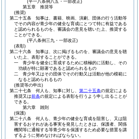
(平一八条例八五・一部改正)
第五章
推奨等
(推奨)
第二十五条
知事は、書籍、映画、演劇、団体の行う活動等
でその内容が青少年の健全な育成にとつて特に有益である
と認められるものを、審議会の意見を聴いた上、推奨する
ことができる。
(平八条例三九・一部改正)
(表彰)
第二十六条
知事は、次に掲げるものを、審議会の意見を聴
いた上、表彰することができる。
一
青少年を健全に育成するために積極的に活動し、その
功績が特に顕著であると認められるもの
二
青少年又はその団体でその行動又は活動が他の模範に
なると認められるもの
(推奨等の申出)
第二十七条
何人も、知事に対し、
第二十五条
の規定による
推奨又は
前条
の規定による表彰を行うよう申し出ることが
できる。
第六章
雑則
(保護)
第二十八条
何人も、青少年の健全な育成を阻害し、又は阻
害するおそれがある事実を発見したときは、保護者、関係
機関等に通報する等青少年を保護するため必要な措置を講
ずるように努めなければならない。