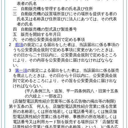
表者の氏名
二
自動販売機を管理する者の氏名及び住所
三
自動販売機の設置場所並びにその場所を提供する者の
氏名又は名称及び住所並びに法人にあつては、その代表
者の氏名
四
自動販売機の型式及び製造番号
五
販売を開始する年月日
六
その他公安委員会規則で定める事項
2
前項
の規定による届出をした者は、当該届出に係る事項の
うち公安委員会規則で定める事項に変更があつたときは、
その日から二十日以内に、公安委員会規則で定めるところ
により、その内容を公安委員会に届け出なければならな
い。
3
第一項
の規定による届出をした者は、当該届出に係る販売
を廃止したときは、その日から十日以内に、公安委員会規
則で定めるところにより、その旨を公安委員会に届け出な
ければならない。
(平八条例三九・追加、平一四条例四八・旧第十五条
の六繰上・一部改正)
(店舗型電話異性紹介営業等に係る広告物の掲出等の制限)
第十五条の五
何人も、店舗型電話異性紹介営業に係る営業
所の名称若しくは所在地若しくは電話番号若しくは無店舗
型電話異性紹介営業に係る呼称、事務所の所在地若しくは
電話番号又は利用カード類を販売する場所
(以下「店舗型電
話異性紹介営業に係る営業所の名称等」という。)
に係る広