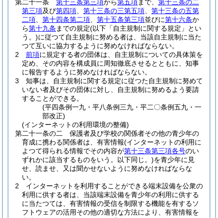
第二十一条
第十三条第三項
から
第五項
まで、
第十三条の二
第三項
及び
第四項
、
第十三条の三第五項
、
第十三条の五第
二項
、
第十四条第二項
、
第十五条第三項
並びに
第十六条
か
ら
第十九条
までの規定
(以下「自主規制に関する規定」とい
う。)
に従つて自主規制に努める者は、当該自主規制に当た
つて互いに協力するように努めなければならない。
2
前項
に規定する者の団体は、自主規制についての具体策を
定め、その内容を構成員に周知徹底させるとともに、知事
に報告するように努めなければならない。
3
知事は、自主規制に関する規定に従つた自主規制に努めて
いない者及びその団体に対し、自主規制に努めるよう要請
することができる。
(平四条例一九・平八条例三九・平二〇条例五九・一
部改正)
(インターネットの利用環境の整備)
第二十一条の二
保護者及び学校の関係者その他の青少年の
育成に携わる関係者は、有害情報
(インターネットの利用に
よつて得られる情報でその内容が
第十三条第三項各号
のい
ずれかに該当するものをいう。以下同じ。)
を青少年に見
せ、読ませ、又は聞かせないように努めなければならな
い。
2
インターネットを利用することができる端末設備を公衆の
利用に供する者は、当該端末設備を青少年の利用に供する
に当たつては、有害情報の受信を制限する機能を有するソ
フトウェアの活用その他の適切な方法により、有害情報を