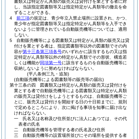
書類又は特定がん具類の販売又は貸付けを業とする者に対
し、当該指定図書類等又は指定特定がん具類等の撤去を命
ずることができる。
4
前三項
の規定は、青少年立入禁止場所に設置され、かつ、
青少年が指定図書類等又は指定特定がん具類等を入手でき
ないように管理されている自動販売機等については、適用
しない。
5
自動販売機等による図書類又は特定がん具類の販売又は貸
付けを業とする者は、指定図書類等以外の図書類でその内
容が
第十三条第三項各号
のいずれかに該当するもの又は指
定特定がん具類等以外の特定がん具類でその形状、構造若
しくは機能が
同項第一号
に該当するものを自動販売機等に
収納しないように努めなければならない。
(平八条例三九・追加)
(自動販売機等による図書類等の販売等の届出)
第十三条の四
図書類又は特定がん具類の販売又は貸付けを
業とする者で自動販売機等による図書類又は特定がん具類
の販売又は貸付けをしようとするものは、自動販売機等ご
とに、販売又は貸付けを開始する日の十日前までに、規則
で定めるところにより、次に掲げる事項を知事に届け出な
ければならない。
一
氏名又は名称及び住所並びに法人にあつては、その代
表者の氏名
二
自動販売機等を管理する者の氏名及び住所
三
自動販売機等の設置場所並びにその場所を提供する者