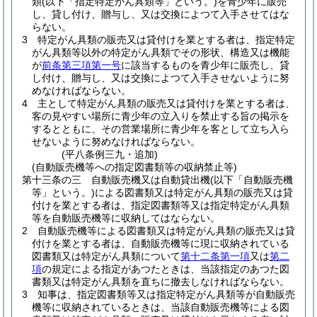
類
(以下「指定特定がん具類等」という。)
を青少年に販売
し、貸し付け、贈与し、又は交換によつて入手させてはな
らない。
3
特定がん具類の販売又は貸付けを業とする者は、指定特定
がん具類等以外の特定がん具類でその形状、構造又は機能
が
前条第三項第一号
に該当するものを青少年に販売し、貸
し付け、贈与し、又は交換によつて入手させないように努
めなければならない。
4
主として特定がん具類の販売又は貸付けを業とする者は、
客の見やすい場所に青少年の立入りを禁止する旨の掲示を
するとともに、その営業場所に青少年を客として立ち入ら
せないように努めなければならない。
(平八条例三九・追加)
(自動販売機等への指定図書類等の収納禁止等)
第十三条の三
自動販売機又は自動貸出機
(以下「自動販売機
等」という。)
による図書類又は特定がん具類の販売又は貸
付けを業とする者は、指定図書類等又は指定特定がん具類
等を自動販売機等に収納してはならない。
2
自動販売機等による図書類又は特定がん具類の販売又は貸
付けを業とする者は、自動販売機等に現に収納されている
図書類又は特定がん具類について
第十二条第一項
又は
第二
項
の規定による指定があつたときは、当該指定のあつた図
書類又は特定がん具類を直ちに撤去しなければならない。
3
知事は、指定図書類等又は指定特定がん具類等が自動販売
機等に収納されているときは、当該自動販売機等による図