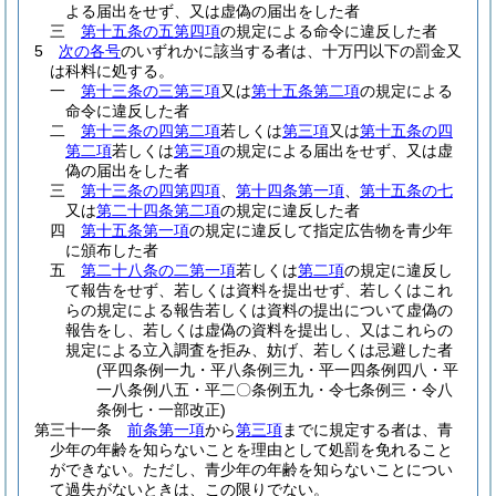
よる届出をせず、又は虚偽の届出をした者
三
第十五条の五第四項
の規定による命令に違反した者
5
次の各号
のいずれかに該当する者は、十万円以下の罰金又
は科料に処する。
一
第十三条の三第三項
又は
第十五条第二項
の規定による
命令に違反した者
二
第十三条の四第二項
若しくは
第三項
又は
第十五条の四
第二項
若しくは
第三項
の規定による届出をせず、又は虚
偽の届出をした者
三
第十三条の四第四項
、
第十四条第一項
、
第十五条の七
又は
第二十四条第二項
の規定に違反した者
四
第十五条第一項
の規定に違反して指定広告物を青少年
に頒布した者
五
第二十八条の二第一項
若しくは
第二項
の規定に違反し
て報告をせず、若しくは資料を提出せず、若しくはこれ
らの規定による報告若しくは資料の提出について虚偽の
報告をし、若しくは虚偽の資料を提出し、又はこれらの
規定による立入調査を拒み、妨げ、若しくは忌避した者
(平四条例一九・平八条例三九・平一四条例四八・平
一八条例八五・平二〇条例五九・令七条例三・令八
条例七・一部改正)
第三十一条
前条第一項
から
第三項
までに規定する者は、青
少年の年齢を知らないことを理由として処罰を免れること
ができない。
ただし、青少年の年齢を知らないことについ
て過失がないときは、この限りでない。