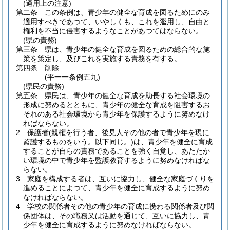
(適用上の注意)
第二条
この条例は、青少年の健全な育成を図るためにのみ
適用すべきであつて、いやしくも、これを濫用し、自由と
権利を不当に侵害するようなことがあつてはならない。
(県の責務)
第三条
県は、青少年の健全な育成を図るための総合的な施
策を策定し、及びこれを実施する責務を有する。
第四条
削除
(平一一条例五九)
(県民の責務)
第五条
県民は、青少年の健全な育成を助長する社会環境の
形成に努めるとともに、青少年の健全な育成を阻害するお
それのある社会環境から青少年を保護するように努めなけ
ればならない。
2
保護者
(親権を行う者、後見人その他の者で青少年を現に
監護するものをいう。以下同じ。)
は、青少年を健全に育成
することが自らの責務であることを強く自覚し、あたたか
い環境の中で青少年を監護教育するように努めなければな
らない。
3
家庭を構成する者は、互いに協力し、健全な家庭づくりを
進めることによつて、青少年を健全に育成するように努め
なければならない。
4
学校の関係者その他の青少年の育成に携わる関係者及び関
係団体は、その職務又は活動を通じて、互いに協力し、青
少年を健全に育成するように努めなければならない。