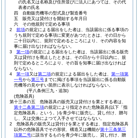
の氏名又は名称及び住所並びに法人にあつては、その代
表者の氏名
四
自動販売機等の型式及び製造番号
五
販売又は貸付けを開始する年月日
六
その他規則で定める事項
2
前項
の規定による届出をした者は、当該届出に係る事項の
うち規則で定める事項に変更があつたときは、その日から
二十日以内に、規則で定めるところにより、その内容を知
事に届け出なければならない。
3
第一項
の規定による届出をした者は、当該届出に係る販売
又は貸付けを廃止したときは、その日から十日以内に、規
則で定めるところにより、その旨を知事に届け出なければ
ならない。
4
第一項
又は
第二項
の規定による届出をした者は、
第一項第
一号
から
第三号
までに掲げる事項を当該届出に係る自動販
売機等の見やすい箇所に表示しなければならない。
(平八条例三九・追加)
(危険器具)
第十三条の五
危険器具の販売又は貸付けを業とする者は、
第十二条第二項
の規定により指定された危険器具
(以下「指
定危険器具」という。)
を青少年に販売し、貸し付け、贈与
し、又は交換によつて入手させてはならない。
2
危険器具の販売又は貸付けを業とする者は、指定危険器具
以外の危険器具でその形状、構造又は機能が
第十三条第三
項第二号
に該当するものを青少年に販売し、貸し付け、贈