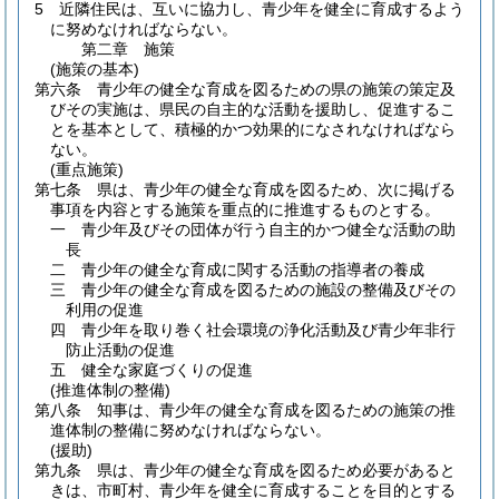
5
近隣住民は、互いに協力し、青少年を健全に育成するよう
に努めなければならない。
第二章
施策
(施策の基本)
第六条
青少年の健全な育成を図るための県の施策の策定及
びその実施は、県民の自主的な活動を援助し、促進するこ
とを基本として、積極的かつ効果的になされなければなら
ない。
(重点施策)
第七条
県は、青少年の健全な育成を図るため、次に掲げる
事項を内容とする施策を重点的に推進するものとする。
一
青少年及びその団体が行う自主的かつ健全な活動の助
長
二
青少年の健全な育成に関する活動の指導者の養成
三
青少年の健全な育成を図るための施設の整備及びその
利用の促進
四
青少年を取り巻く社会環境の浄化活動及び青少年非行
防止活動の促進
五
健全な家庭づくりの促進
(推進体制の整備)
第八条
知事は、青少年の健全な育成を図るための施策の推
進体制の整備に努めなければならない。
(援助)
第九条
県は、青少年の健全な育成を図るため必要があると
きは、市町村、青少年を健全に育成することを目的とする