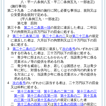
八・平一八条例八五・平二〇条例五九・一部改正)
(施行事項)
第二十九条
この条例の施行に関し必要な事項は、規則又は
公安委員会規則で定める。
(平八条例三九・一部改正)
第七章
罰則
第三十条
第二十二条第一項
の規定に違反した者は、二年以
下の拘禁刑又は百万円以下の罰金に処する。
2
第二十二条第二項
、
第二十二条の二
又は
第二十三条
の規定
に違反した者は、六月以下の拘禁刑又は三十万円以下の罰
金に処する。
3
第二十二条の三
の規定に違反して
次の各号
のいずれかに該
当する行為をした者は、三十万円以下の罰金に処する。
一
青少年に拒まれたにもかかわらず、当該青少年に係る
児童ポルノ等の提供を求める行為
二
青少年を威迫し、欺き、若しくは困惑させ、又は青少
年に対し、対償を供与し、若しくはその供与の約束をす
る方法により、当該青少年に係る児童ポルノ等の提供を
求める行為
4
次の各号
のいずれかに該当する者は、二十万円以下の罰金
又は科料に処する。
一
第十三条第二項
、
第十三条の二第二項
、
第十三条の三
第一項
、
第十三条の五第一項
、
第十五条の二
、
第十五条
の三第一項
又は
第十五条の六
の規定に違反した者
二
第十三条の四第一項
又は
第十五条の四第一項
の規定に