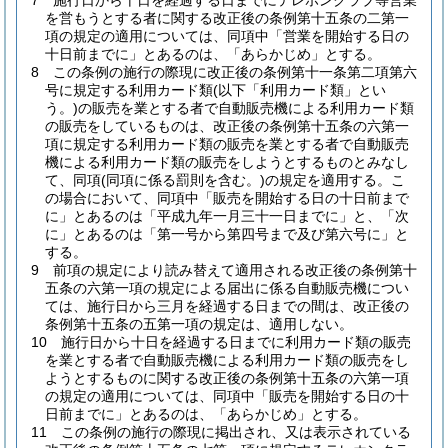
7
施行日から十日を経過する日までにテレホンクラブ等営業
を営もうとする者に関する改正後の条例第十五条の二第一
項の規定の適用については、同項中「営業を開始する日の
十日前までに」とあるのは、「あらかじめ」とする。
8
この条例の施行の際現に改正後の条例第十一条第二項第六
号に規定する利用カード類
(以下「利用カード類」とい
う。)
の販売を業とする者で自動販売機による利用カード類
の販売をしているものは、改正後の条例第十五条の六第一
項に規定する利用カード類の販売を業とする者で自動販売
機による利用カード類の販売をしようとするものとみなし
て、同項
(同項に係る罰則を含む。)
の規定を適用する。
こ
の場合において、同項中「販売を開始する日の十日前まで
に」とあるのは「平成九年一月三十一日までに」と、「次
に」とあるのは「第一号から第四号まで及び第六号に」と
する。
9
前項の規定により読み替えて適用される改正後の条例第十
五条の六第一項の規定による届出に係る自動販売機につい
ては、施行日から三月を経過する日までの間は、改正後の
条例第十五条の五第一項の規定は、適用しない。
10
施行日から十日を経過する日までに利用カード類の販売
を業とする者で自動販売機による利用カード類の販売をし
ようとするものに関する改正後の条例第十五条の六第一項
の規定の適用については、同項中「販売を開始する日の十
日前までに」とあるのは、「あらかじめ」とする。
11
この条例の施行の際現に掲出され、又は表示されている