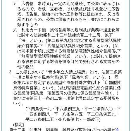
五
広告物 常時又は一定の期間継続して公衆に表示され
るもので、看板、立看板、はり紙及びはり札並びに広告
塔、広告板、建物その他の工作物等に提出され、又は表
示されたもの、公衆に頒布されるちらし並びにこれらに
類するもの
六
利用カード類 風俗営業等の規制及び業務の適正化等
に関する法律
(昭和二十三年法律第百二十二号。以下
「法」という。)
第二条第九項に規定する店舗型電話異性
紹介営業
(以下「店舗型電話異性紹介営業」という。)
又
は同条第十項に規定する無店舗型電話異性紹介営業
(以下
「無店舗型電話異性紹介営業」という。)
に関して提供さ
れる役務に応ずる対価を得る目的で発行される文書その
他の物品
3
この章において「青少年立入禁止場所」とは、法第二条第
一項に規定する風俗営業
(以下「風俗営業」という。)
、同
条第六項に規定する店舗型性風俗特殊営業
(以下「店舗型性
風俗特殊営業」という。)
及び店舗型電話異性紹介営業に係
る営業所
(同条第一項第五号の営業に係る営業所を除く。)
並びに法第三十一条の二第一項第七号に規定する受付所を
いう。
(平四条例一九・平八条例三九・平一〇条例六〇・平
一四条例四八・平一八条例八五・平二〇条例五九・
平二八条例二五・令八条例七・一部改正)
(指定)
第十二条
知事は、図書類、興行及び広告物でその内容が
次