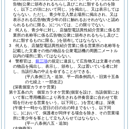
告物
(公衆に頒布されるちらし及びこれに類するものを除
く。以下この項において同じ。)
を掲出し、又は表示しては
ならない。
ただし、青少年立入禁止場所に掲出され、又は
表示される広告物
(青少年の目に触れるおそれがないと認め
られるものに限る。)
については、この限りでない。
2
何人も、青少年に対し、店舗型電話異性紹介営業に係る営
業所の名称等に係る広告物
(公衆に頒布されるちらし及びこ
れに類するものに限る。)
を頒布してはならない。
3
何人も、店舗型電話異性紹介営業に係る営業所の名称等を
記載した文書その他の物品を公衆電話機の周囲二メートル
以内の場所に置いてはならない。
4
警察官は、
前三項
の規定に違反して広告物又は文書その他
の物品を掲出し、表示し、頒布し、又は置いている者に対
し、当該行為の中止を命ずることができる。
(平八条例三九・追加、平一四条例四八・旧第十五条
の七繰上・一部改正)
(深夜個室カラオケ営業)
第十五条の六
個室カラオケ営業
(個室を設け、当該個室にお
いて客に専用機器により再生される伴奏音楽に合わせて歌
唱を行わせる営業をいう。以下同じ。)
を営む者は、深夜
(午後十一時から翌日の日の出の時までをいう。以下同
じ。)
において、保護者が同伴する場合を除き、その営業場
所に青少年を客として立ち入らせてはならない。
(平一八条例八五・追加)
(古物商等)