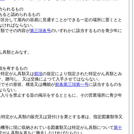
められるもの
あると認められるもの
と区分して屋内の容易に見通すことができる一定の場所に置くとと
なければならない。
書類でその内容が
第三項各号
のいずれかに該当するものを青少年に
ん具類とみなす。
能を有するもの
た特定がん具類又は
前項
の規定により指定された特定がん具類とみ
け、贈与し、又は交換によつて入手させてはならない。
類でその形状、構造又は機能が
前条第三項第一号
に該当するものを
ならない。
立入りを禁止する旨の掲示をするとともに、その営業場所に青少年
は特定がん具類の販売又は貸付けを業とする者は、指定図書類等又
売機等に現に収納されている図書類又は特定がん具類について
第十
定がん具類を直ちに撤去しなければならない。