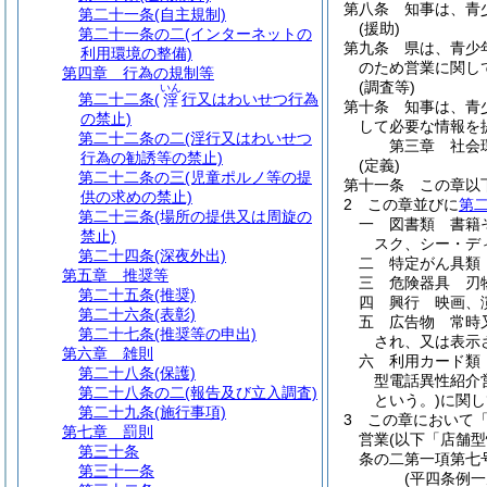
第八条
知事は、青
第二十一条
(自主規制)
(援助)
第二十一条の二
(インターネットの
第九条
県は、青少
利用環境の整備)
のため営業に関し
第四章
行為の規制等
(調査等)
いん
第二十二条
(
行又はわいせつ行為
淫
第十条
知事は、青
の禁止)
して必要な情報を
第二十二条の二
(淫行又はわいせつ
第三章
社会
行為の勧誘等の禁止)
(定義)
第二十二条の三
(児童ポルノ等の提
第十一条
この章以
供の求めの禁止)
2
この章並びに
第
第二十三条
(場所の提供又は周旋の
一
図書類 書籍
禁止)
スク、シー・デ
第二十四条
(深夜外出)
二
特定がん具類
第五章
推奨等
三
危険器具 刃
第二十五条
(推奨)
四
興行 映画、
第二十六条
(表彰)
五
広告物 常時
第二十七条
(推奨等の申出)
され、又は表示
第六章
雑則
六
利用カード類
第二十八条
(保護)
型電話異性紹介
第二十八条の二
(報告及び立入調査)
という。)
に関し
第二十九条
(施行事項)
3
この章において
第七章
罰則
営業
(以下「店舗
第三十条
条の二第一項第七
第三十一条
(平四条例