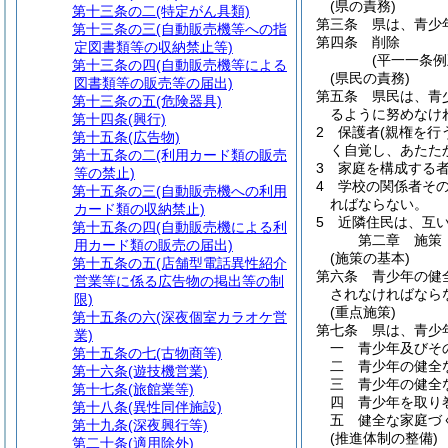
(県の責務)
第十三条の二
(特定がん具類)
第三条
県は、青少
第十三条の三
(自動販売機等への指
第四条
削除
定図書類等の収納禁止等)
(平一一条例
第十三条の四
(自動販売機等による
(県民の責務)
図書類等の販売等の届出)
第五条
県民は、青
第十三条の五
(危険器具)
るように努めなけ
第十四条
(興行)
2
保護者
(親権を行
第十五条
(広告物)
く自覚し、あたた
第十五条の二
(利用カード類の販売
3
家庭を構成する
等の禁止)
4
学校の関係者そ
第十五条の三
(自動販売機への利用
ればならない。
カード類の収納禁止)
5
近隣住民は、互
第十五条の四
(自動販売機による利
第二章
施策
用カード類の販売の届出)
(施策の基本)
第十五条の五
(店舗型電話異性紹介
第六条
青少年の健
営業等に係る広告物の掲出等の制
されなければなら
限)
(重点施策)
第十五条の六
(深夜個室カラオケ営
第七条
県は、青少
業)
一
青少年及びそ
第十五条の七
(古物商等)
二
青少年の健全
第十六条
(遊技機営業)
三
青少年の健全
第十七条
(旅館業等)
四
青少年を取り
第十八条
(異性同伴施設)
五
健全な家庭づ
第十九条
(深夜興行等)
(推進体制の整備)
第二十条
(適用除外)