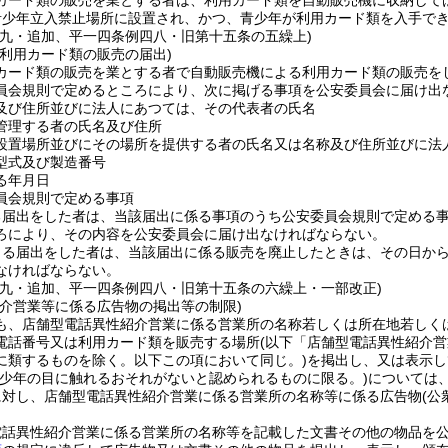
カード類の販売を業とする者は、利用カード類を自動販売機に収納して
青少年立入禁止場所に設置され、かつ、青少年が利用カード類を入手で
三九・追加、平一四条例四八・旧第十五条の五繰上)
る利用カード類の販売の届出)
カード類の販売を業とする者で自動販売機による利用カード類の販売を
員会規則で定めるところにより、次に掲げる事項を公安委員会に届け出
及び住所並びに法人にあつては、その代表者の氏名
管理する者の氏名及び住所
設置場所並びにその場所を提供する者の氏名又は名称及び住所並びに法
型式及び製造番号
る年月日
員会規則で定める事項
る届出をした者は、当該届出に係る事項のうち公安委員会規則で定める
ろにより、その内容を公安委員会に届け出なければならない。
よる届出をした者は、当該届出に係る販売を廃止したときは、その日か
なければならない。
三九・追加、平一四条例四八・旧第十五条の六繰上・一部改正)
紹介営業等に係る広告物の掲出等の制限)
も、店舗型電話異性紹介営業に係る営業所の名称若しくは所在地若しく
電話番号又は利用カード類を販売する場所
(以下「店舗型電話異性紹介営
に類するものを除く。以下この項において同じ。)
を掲出し、又は表示し
青少年の目に触れるおそれがないと認められるものに限る。)
については
に対し、店舗型電話異性紹介営業に係る営業所の名称等に係る広告物
(
電話異性紹介営業に係る営業所の名称等を記載した文書その他の物品を