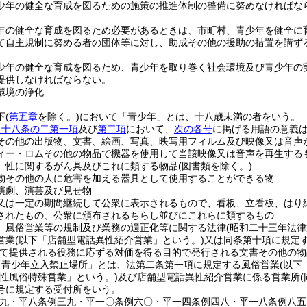
少年の健全な育成を図るための施策の推進体制の整備に努めなければな
年の健全な育成を図るため必要があるときは、市町村、青少年を健全に
て自主規制に努める者の団体等に対し、助成その他の援助の措置を講ず
少年の健全な育成を図るため、青少年を取り巻く社会環境及び青少年の
提供しなければならない。
環境の浄化
下
(
第五章
を除く。)
において「青少年」とは、十八歳未満の者をいう。
二十八条の二第一項
及び
第二項
において、
次の各号
に掲げる用語の意義
その他の出版物、文書、絵画、写真、映写用フィルム及び映像又は音声
ィー・ロムその他の物品で機器を使用して当該映像又は音声を再生する
 性に関するがん具及びこれに類する物品
(図書類を除く。)
物その他の人に危害を加える器具として使用することができる物
演劇、演芸及び見せ物
又は一定の期間継続して公衆に表示されるもので、看板、立看板、はり
されたもの、公衆に頒布されるちらし並びにこれらに類するもの
 風俗営業等の規制及び業務の適正化等に関する法律
(昭和二十三年法
営業
(以下「店舗型電話異性紹介営業」という。)
又は同条第十項に規定
て提供される役務に応ずる対価を得る目的で発行される文書その他の物
「青少年立入禁止場所」とは、法第二条第一項に規定する風俗営業
(以下
型性風俗特殊営業」という。)
及び店舗型電話異性紹介営業に係る営業所
号に規定する受付所をいう。
一九・平八条例三九・平一〇条例六〇・平一四条例四八・平一八条例八五