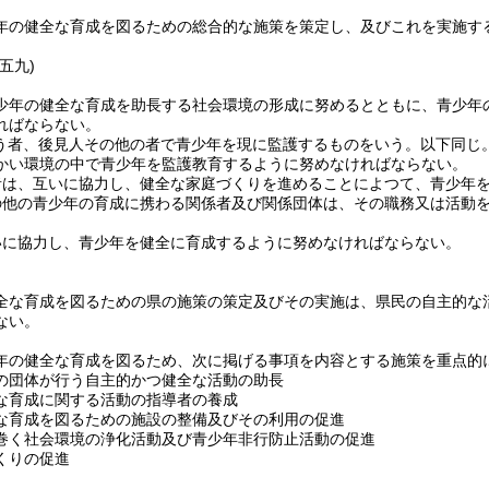
年の健全な育成を図るための総合的な施策を策定し、及びこれを実施す
五九)
少年の健全な育成を助長する社会環境の形成に努めるとともに、青少年
ればならない。
う者、後見人その他の者で青少年を現に監護するものをいう。以下同じ。
かい環境の中で青少年を監護教育するように努めなければならない。
者は、互いに協力し、健全な家庭づくりを進めることによつて、青少年
の他の青少年の育成に携わる関係者及び関係団体は、その職務又は活動
いに協力し、青少年を健全に育成するように努めなければならない。
全な育成を図るための県の施策の策定及びその実施は、県民の自主的な
ない。
年の健全な育成を図るため、次に掲げる事項を内容とする施策を重点的
の団体が行う自主的かつ健全な活動の助長
な育成に関する活動の指導者の養成
な育成を図るための施設の整備及びその利用の促進
巻く社会環境の浄化活動及び青少年非行防止活動の促進
くりの促進