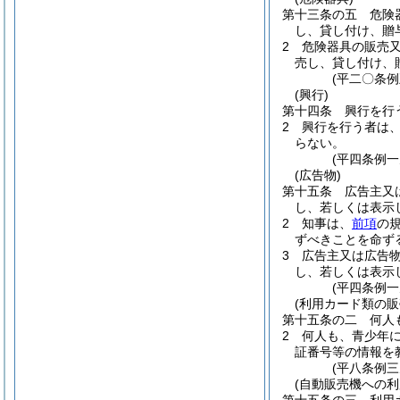
第十三条の五
危険
し、貸し付け、贈
2
危険器具の販売
売し、貸し付け、
(平二〇条例
(興行)
第十四条
興行を行
2
興行を行う者は
らない。
(平四条例
(広告物)
第十五条
広告主又
し、若しくは表示
2
知事は、
前項
の
ずべきことを命ず
3
広告主又は広告
し、若しくは表示
(平四条例
(利用カード類の販
第十五条の二
何人
2
何人も、青少年
証番号等の情報を
(平八条例
(自動販売機への利