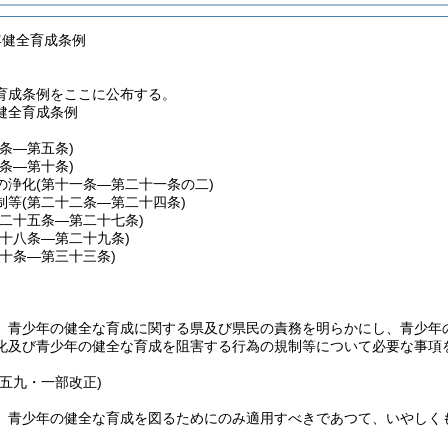
年健全育成条例
育成条例をここに公布する。
健全育成条例
一条―第五条)
六条―第十条)
の浄化
(第十一条―第二十一条の二)
制等
(第二十二条―第二十四条)
第二十五条―第二十七条)
二十八条―第二十九条)
三十条―第三十三条)
、青少年の健全な育成に関する県及び県民の責務を明らかにし、青少年
化及び青少年の健全な育成を阻害する行為の規制等について必要な事項
例五九・一部改正)
、青少年の健全な育成を図るためにのみ適用すべきであつて、いやしく