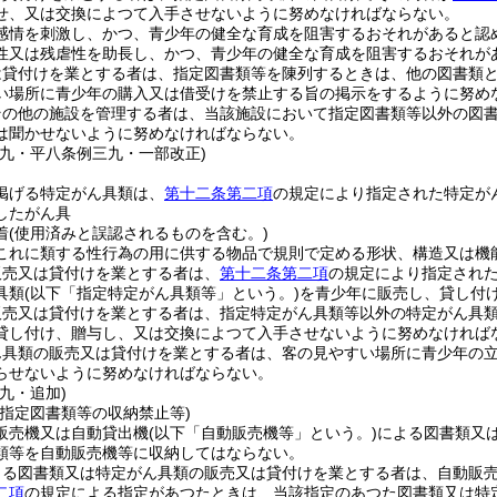
せ、又は交換によつて入手させないように努めなければならない。
感情を刺激し、かつ、青少年の健全な育成を阻害するおそれがあると認
性又は残虐性を助長し、かつ、青少年の健全な育成を阻害するおそれが
は貸付けを業とする者は、指定図書類等を陳列するときは、他の図書類
い場所に青少年の購入又は借受けを禁止する旨の掲示をするように努め
その他の施設を管理する者は、当該施設において指定図書類等以外の図
は聞かせないように努めなければならない。
一九・平八条例三九・一部改正)
掲げる特定がん具類は、
第十二条第二項
の規定により指定された特定が
したがん具
着
(使用済みと誤認されるものを含む。)
これに類する性行為の用に供する物品で規則で定める形状、構造又は機
販売又は貸付けを業とする者は、
第十二条第二項
の規定により指定され
具類
(以下「指定特定がん具類等」という。)
を青少年に販売し、貸し付
販売又は貸付けを業とする者は、指定特定がん具類等以外の特定がん具
貸し付け、贈与し、又は交換によつて入手させないように努めなければ
ん具類の販売又は貸付けを業とする者は、客の見やすい場所に青少年の
らせないように努めなければならない。
九・追加)
の指定図書類等の収納禁止等)
販売機又は自動貸出機
(以下「自動販売機等」という。)
による図書類又
類等を自動販売機等に収納してはならない。
よる図書類又は特定がん具類の販売又は貸付けを業とする者は、自動販
二項
の規定による指定があつたときは、当該指定のあつた図書類又は特