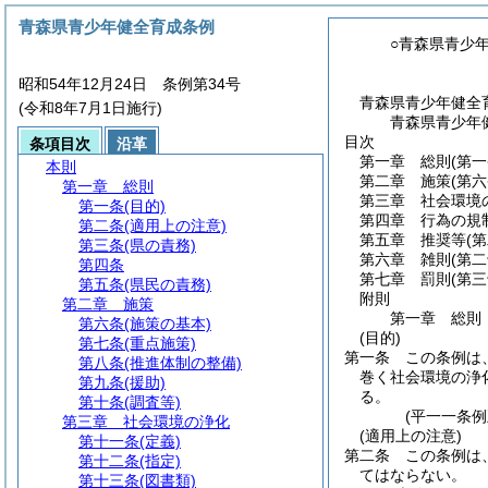
青森県青少年健全育成条例
○青森県青少
昭和54年12月24日 条例第34号
青森県青少年健全
(令和8年7月1日施行)
青森県青少年
目次
条項目次
沿革
第一章
総則
(第
本則
第二章
施策
(第
第一章
総則
第三章
社会環境
第一条
(目的)
第四章
行為の規
第二条
(適用上の注意)
第五章
推奨等
(
第三条
(県の責務)
第六章
雑則
(第
第四条
第七章
罰則
(第
第五条
(県民の責務)
附則
第二章
施策
第一章
総則
第六条
(施策の基本)
(目的)
第七条
(重点施策)
第一条
この条例は
第八条
(推進体制の整備)
巻く社会環境の浄
第九条
(援助)
る。
第十条
(調査等)
(平一一条
第三章
社会環境の浄化
(適用上の注意)
第十一条
(定義)
第二条
この条例は
第十二条
(指定)
てはならない。
第十三条
(図書類)