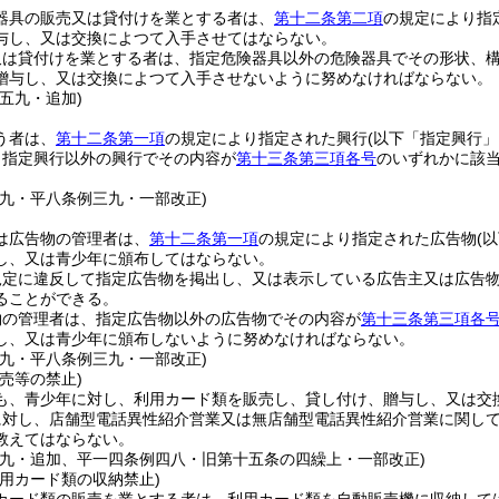
器具の販売又は貸付けを業とする者は、
第十二条第二項
の規定により指
与し、又は交換によつて入手させてはならない。
又は貸付けを業とする者は、指定危険器具以外の危険器具でその形状、
贈与し、又は交換によつて入手させないように努めなければならない。
五九・追加)
う者は、
第十二条第一項
の規定により指定された興行
(以下「指定興行」
、指定興行以外の興行でその内容が
第十三条第三項各号
のいずれかに該
一九・平八条例三九・一部改正)
は広告物の管理者は、
第十二条第一項
の規定により指定された広告物
(
し、又は青少年に頒布してはならない。
規定に違反して指定広告物を掲出し、又は表示している広告主又は広告
ることができる。
物の管理者は、指定広告物以外の広告物でその内容が
第十三条第三項各
し、又は青少年に頒布しないように努めなければならない。
一九・平八条例三九・一部改正)
売等の禁止)
も、青少年に対し、利用カード類を販売し、貸し付け、贈与し、又は交
に対し、店舗型電話異性紹介営業又は無店舗型電話異性紹介営業に関し
教えてはならない。
三九・追加、平一四条例四八・旧第十五条の四繰上・一部改正)
用カード類の収納禁止)