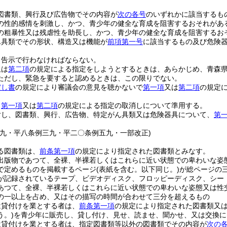
図書類、興行及び広告物でその内容が
次の各号
のいずれかに該当するも
の性的感情を刺激し、かつ、青少年の健全な育成を阻害するおそれがあ
の粗暴性又は残虐性を助長し、かつ、青少年の健全な育成を阻害するお
ん具類でその形状、構造又は機能が
前項第一号
に該当するもの及び危険
。
、告示で行わなければならない。
又は
第二項
の規定による指定をしようとするときは、あらかじめ、青森
ただし、緊急を要すると認めるときは、この限りでない。
だし書
の規定により審議会の意見を聴かないで
第一項
又は
第二項
の規定
、
第一項
又は
第二項
の規定による指定の取消しについて準用する。
対し、図書類、興行、広告物、特定がん具類又は危険器具について、
第
一九・平八条例三九・平二〇条例五九・一部改正)
る図書類は、
前条第一項
の規定により指定された図書類とみなす。
出版物であつて、全裸、半裸若しくはこれらに近い状態での卑わいな姿
で定めるものを掲載するページ
(表紙を含む。以下同じ。)
が総ページの
が記録されているテープ、ビデオディスク、フロッピーディスク、シー
あつて、全裸、半裸若しくはこれらに近い状態での卑わいな姿態又は性
の一以上を占め、又はその描写の時間が合わせて三分を超えるもの
は貸付けを業とする者は、
前条第一項
の規定により指定された図書類又
う。)
を青少年に販売し、貸し付け、見せ、読ませ、聞かせ、又は交換に
は貸付けを業とする者は、指定図書類等以外の図書類でその内容が
次の