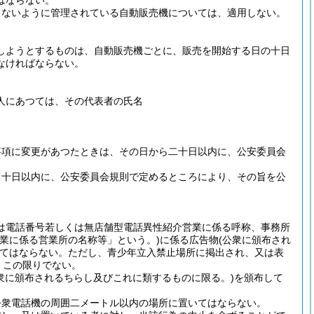
はならない。
きないように管理されている自動販売機については、適用しない。
しようとするものは、自動販売機ごとに、販売を開始する日の十日
なければならない。
人にあつては、その代表者の氏名
事項に変更があつたときは、その日から二十日以内に、公安委員会
ら十日以内に、公安委員会規則で定めるところにより、その旨を公
は電話番号若しくは無店舗型電話異性紹介営業に係る呼称、事務所
業に係る営業所の名称等」という。)
に係る広告物
(公衆に頒布され
てはならない。
ただし、青少年立入禁止場所に掲出され、又は表
、この限りでない。
公衆に頒布されるちらし及びこれに類するものに限る。)
を頒布して
公衆電話機の周囲二メートル以内の場所に置いてはならない。