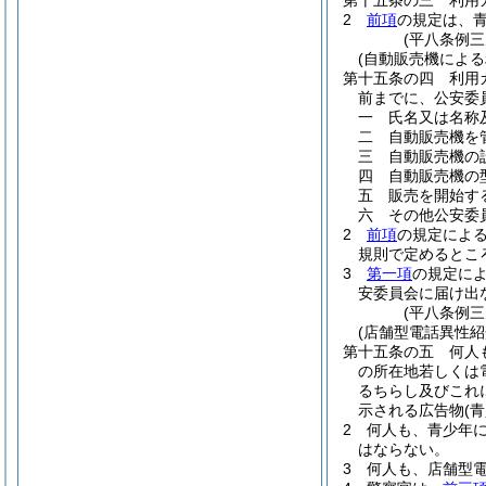
第十五条の三
利用
2
前項
の規定は、
(平八条例
(自動販売機によ
第十五条の四
利用
前までに、公安委
一
氏名又は名称
二
自動販売機を
三
自動販売機の
四
自動販売機の
五
販売を開始す
六
その他公安委
2
前項
の規定によ
規則で定めるとこ
3
第一項
の規定に
安委員会に届け出
(平八条例
(店舗型電話異性
第十五条の五
何人
の所在地若しくは
るちらし及びこれ
示される広告物
(
2
何人も、青少年
はならない。
3
何人も、店舗型