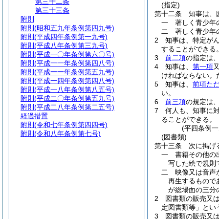
第三十二条
(指定)
第三十三条
第十二条
知事は、
附則
一
著しく青少年
附則
(昭和五九年条例第四九号)
二
著しく青少年
附則
(平成四年条例第一九号)
2
知事は、特定が
附則
(平成八年条例第三九号)
することができる
附則
(平成一〇年条例第六〇号)
3
前二項
の指定は
附則
(平成一一年条例第四八号)
4
知事は、
第一項
附則
(平成一一年条例第五九号)
ければならない。
附則
(平成一四年条例第四八号)
5
知事は、
前項た
附則
(平成一八年条例第八五号)
い。
附則
(平成二〇年条例第五九号)
6
前三項
の規定は
附則
(平成二八年条例第二五号)
7
何人も、知事に
経過措置
ることができる。
附則
(令和七年条例第四四号)
(平四条例
附則
(令和八年条例第七号)
(図書類)
第十三条
次に掲げ
一
書籍その他の
写した絵で規則
二
映像又は音声
再生するもので
が総場面の三分
2
図書類の販売又
定図書類等」とい
3
図書類の販売又