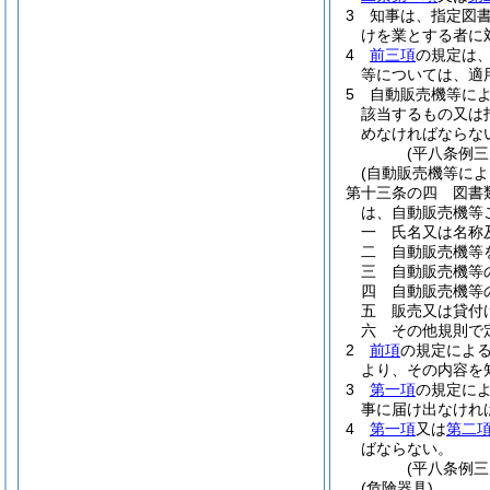
3
知事は、指定図
けを業とする者に
4
前三項
の規定は
等については、適
5
自動販売機等に
該当するもの又は
めなければならな
(平八条例三
(自動販売機等に
第十三条の四
図書
は、自動販売機等
一
氏名又は名称
二
自動販売機等
三
自動販売機等
四
自動販売機等
五
販売又は貸付
六
その他規則で
2
前項
の規定によ
より、その内容を
3
第一項
の規定に
事に届け出なけれ
4
第一項
又は
第二
ばならない。
(平八条例三
(危険器具)