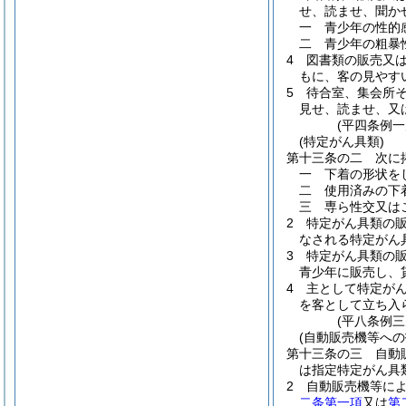
せ、読ませ、聞か
一
青少年の性的
二
青少年の粗暴
4
図書類の販売又
もに、客の見やす
5
待合室、集会所
見せ、読ませ、又
(平四条例
(特定がん具類)
第十三条の二
次に
一
下着の形状を
二
使用済みの下
三
専ら性交又は
2
特定がん具類の
なされる特定がん
3
特定がん具類の
青少年に販売し、
4
主として特定が
を客として立ち入
(平八条例三
(自動販売機等へ
第十三条の三
自動
は指定特定がん具
2
自動販売機等に
二条第一項
又は
第