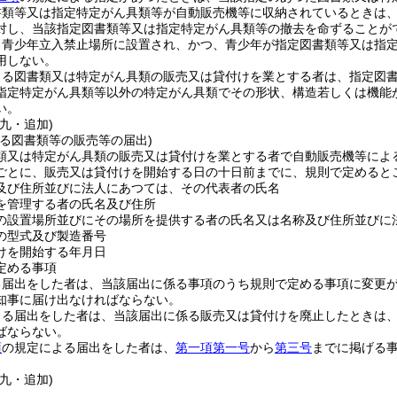
書類等又は指定特定がん具類等が自動販売機等に収納されているときは
対し、当該指定図書類等又は指定特定がん具類等の撤去を命ずることが
、青少年立入禁止場所に設置され、かつ、青少年が指定図書類等又は指
用しない。
よる図書類又は特定がん具類の販売又は貸付けを業とする者は、指定図
指定特定がん具類等以外の特定がん具類でその形状、構造若しくは機能
い。
九・追加)
よる図書類等の販売等の届出)
類又は特定がん具類の販売又は貸付けを業とする者で自動販売機等によ
ごとに、販売又は貸付けを開始する日の十日前までに、規則で定めると
及び住所並びに法人にあつては、その代表者の氏名
を管理する者の氏名及び住所
の設置場所並びにその場所を提供する者の氏名又は名称及び住所並びに
の型式及び製造番号
けを開始する年月日
定める事項
る届出をした者は、当該届出に係る事項のうち規則で定める事項に変更
知事に届け出なければならない。
よる届出をした者は、当該届出に係る販売又は貸付けを廃止したときは
ばならない。
項
の規定による届出をした者は、
第一項第一号
から
第三号
までに掲げる
九・追加)