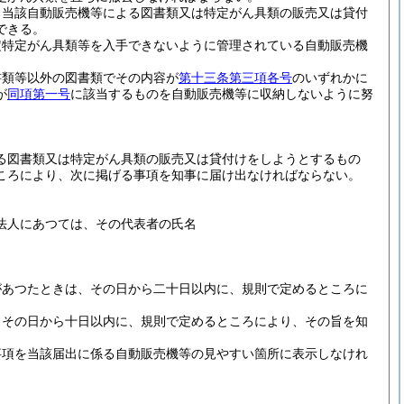
、当該自動販売機等による図書類又は特定がん具類の販売又は貸付
できる。
定特定がん具類等を入手できないように管理されている自動販売機
書類等以外の図書類でその内容が
第十三条第三項各号
のいずれかに
が
同項第一号
に該当するものを自動販売機等に収納しないように努
る図書類又は特定がん具類の販売又は貸付けをしようとするもの
ころにより、次に掲げる事項を知事に届け出なければならない。
法人にあつては、その代表者の氏名
があつたときは、その日から二十日以内に、規則で定めるところに
、その日から十日以内に、規則で定めるところにより、その旨を知
事項を当該届出に係る自動販売機等の見やすい箇所に表示しなけれ