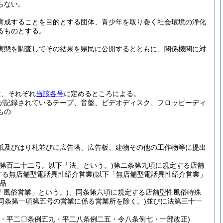
らない。
育成することを目的とする団体、青少年を取り巻く社会環境の浄化
るものとする。
実態を調査してその結果を県民に公開するとともに、関係機関に対
は、それぞれ
当該各号
に定めるところによる。
が記録されているテープ、音盤、ビデオディスク、フロッピーディ
もの
紙及びはり札並びに広告塔、広告板、建物その他の工作物等に提出
律第百二十二号。以下「法」という。)
第二条第九項に規定する店舗
する無店舗型電話異性紹介営業
(以下「無店舗型電話異性紹介営業」
品
「風俗営業」という。)
、同条第六項に規定する店舗型性風俗特殊
(同条第一項第五号の営業に係る営業所を除く。)
並びに法第三十一
・平二〇条例五九・平二八条例二五・令八条例七・一部改正)