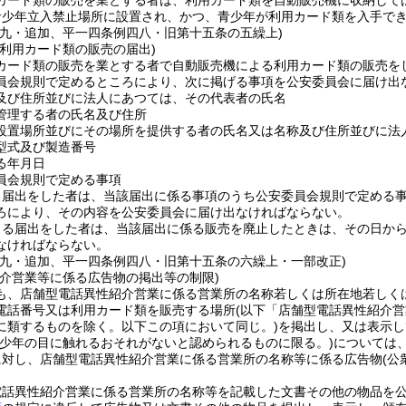
カード類の販売を業とする者は、利用カード類を自動販売機に収納して
青少年立入禁止場所に設置され、かつ、青少年が利用カード類を入手で
三九・追加、平一四条例四八・旧第十五条の五繰上)
る利用カード類の販売の届出)
カード類の販売を業とする者で自動販売機による利用カード類の販売を
員会規則で定めるところにより、次に掲げる事項を公安委員会に届け出
及び住所並びに法人にあつては、その代表者の氏名
管理する者の氏名及び住所
設置場所並びにその場所を提供する者の氏名又は名称及び住所並びに法
型式及び製造番号
る年月日
員会規則で定める事項
る届出をした者は、当該届出に係る事項のうち公安委員会規則で定める
ろにより、その内容を公安委員会に届け出なければならない。
よる届出をした者は、当該届出に係る販売を廃止したときは、その日か
なければならない。
三九・追加、平一四条例四八・旧第十五条の六繰上・一部改正)
紹介営業等に係る広告物の掲出等の制限)
も、店舗型電話異性紹介営業に係る営業所の名称若しくは所在地若しく
電話番号又は利用カード類を販売する場所
(以下「店舗型電話異性紹介営
に類するものを除く。以下この項において同じ。)
を掲出し、又は表示し
青少年の目に触れるおそれがないと認められるものに限る。)
については
に対し、店舗型電話異性紹介営業に係る営業所の名称等に係る広告物
(
電話異性紹介営業に係る営業所の名称等を記載した文書その他の物品を