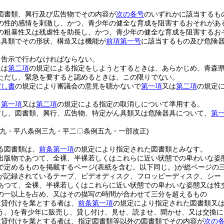
図書類、興行及び広告物でその内容が
次の各号
のいずれかに該当するも
の性的感情を刺激し、かつ、青少年の健全な育成を阻害するおそれがあ
の粗暴性又は残虐性を助長し、かつ、青少年の健全な育成を阻害するお
ん具類でその形状、構造又は機能が
前項第一号
に該当するもの及び危険
。
、告示で行わなければならない。
又は
第二項
の規定による指定をしようとするときは、あらかじめ、青森
ただし、緊急を要すると認めるときは、この限りでない。
だし書
の規定により審議会の意見を聴かないで
第一項
又は
第二項
の規定
、
第一項
又は
第二項
の規定による指定の取消しについて準用する。
対し、図書類、興行、広告物、特定がん具類又は危険器具について、
第
一九・平八条例三九・平二〇条例五九・一部改正)
る図書類は、
前条第一項
の規定により指定された図書類とみなす。
出版物であつて、全裸、半裸若しくはこれらに近い状態での卑わいな姿
で定めるものを掲載するページ
(表紙を含む。以下同じ。)
が総ページの
が記録されているテープ、ビデオディスク、フロッピーディスク、シー
あつて、全裸、半裸若しくはこれらに近い状態での卑わいな姿態又は性
の一以上を占め、又はその描写の時間が合わせて三分を超えるもの
は貸付けを業とする者は、
前条第一項
の規定により指定された図書類又
う。)
を青少年に販売し、貸し付け、見せ、読ませ、聞かせ、又は交換に
は貸付けを業とする者は、指定図書類等以外の図書類でその内容が
次の