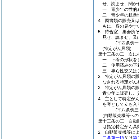
せ、読ませ、聞か
一
青少年の性的
二
青少年の粗暴
4
図書類の販売又
もに、客の見やす
5
待合室、集会所
見せ、読ませ、又
(平四条例
(特定がん具類)
第十三条の二
次に
一
下着の形状を
二
使用済みの下
三
専ら性交又は
2
特定がん具類の
なされる特定がん
3
特定がん具類の
青少年に販売し、
4
主として特定が
を客として立ち入
(平八条例三
(自動販売機等へ
第十三条の三
自動
は指定特定がん具
2
自動販売機等に
二条第一項
又は
第