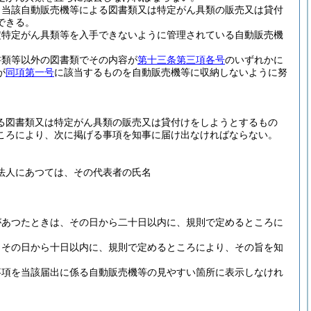
、当該自動販売機等による図書類又は特定がん具類の販売又は貸付
できる。
定特定がん具類等を入手できないように管理されている自動販売機
書類等以外の図書類でその内容が
第十三条第三項各号
のいずれかに
が
同項第一号
に該当するものを自動販売機等に収納しないように努
る図書類又は特定がん具類の販売又は貸付けをしようとするもの
ころにより、次に掲げる事項を知事に届け出なければならない。
法人にあつては、その代表者の氏名
があつたときは、その日から二十日以内に、規則で定めるところに
、その日から十日以内に、規則で定めるところにより、その旨を知
事項を当該届出に係る自動販売機等の見やすい箇所に表示しなけれ