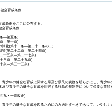
年健全育成条例
育成条例をここに公布する。
健全育成条例
一条―第五条)
六条―第十条)
の浄化
(第十一条―第二十一条の二)
制等
(第二十二条―第二十四条)
第二十五条―第二十七条)
二十八条―第二十九条)
三十条―第三十三条)
、青少年の健全な育成に関する県及び県民の責務を明らかにし、青少年
化及び青少年の健全な育成を阻害する行為の規制等について必要な事項
例五九・一部改正)
、青少年の健全な育成を図るためにのみ適用すべきであつて、いやしく