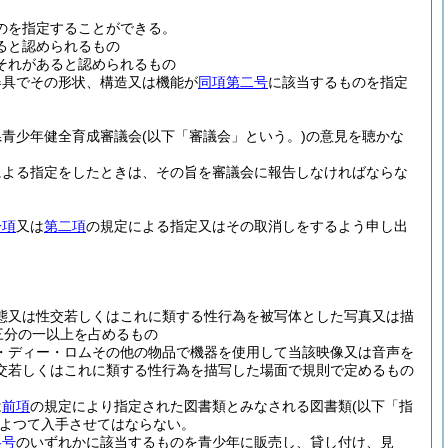
のを指定することができる。
ると認められるもの
それがあると認められるもの
器具でその形状、構造又は機能が
同項第二号
に該当するものを指定
県青少年健全育成審議会
(以下「審議会」という。)
の意見を聴かな
による指定をしたときは、その旨を審議会に報告しなければならな
一項
又は
第二項
の規定による指定又はその取消しをするよう申し出
態又は性交若しくはこれに類する性行為を被写体とした写真又は描
三分の一以上を占めるもの
・ディー・ロムその他の物品で機器を使用して当該映像又は音声を
交若しくはこれに類する性行為を描写した場面で規則で定めるもの
は
前項
の規定により指定された図書類とみなされる図書類
(以下「指
よつて入手させてはならない。
各号
のいずれかに該当するものを青少年に販売し、貸し付け、見