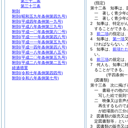
第三十二条
(指定)
第三十三条
第十二条
知事は、
附則
一
著しく青少年
附則
(昭和五九年条例第四九号)
二
著しく青少年
附則
(平成四年条例第一九号)
2
知事は、特定が
附則
(平成八年条例第三九号)
することができる
附則
(平成一〇年条例第六〇号)
3
前二項
の指定は
附則
(平成一一年条例第四八号)
4
知事は、
第一項
附則
(平成一一年条例第五九号)
ければならない。
附則
(平成一四年条例第四八号)
5
知事は、
前項た
附則
(平成一八年条例第八五号)
い。
附則
(平成二〇年条例第五九号)
6
前三項
の規定は
附則
(平成二八年条例第二五号)
7
何人も、知事に
経過措置
ることができる。
附則
(令和七年条例第四四号)
(平四条例
附則
(令和八年条例第七号)
(図書類)
第十三条
次に掲げ
一
書籍その他の
写した絵で規則
二
映像又は音声
再生するもので
が総場面の三分
2
図書類の販売又
定図書類等」とい
3
図書類の販売又