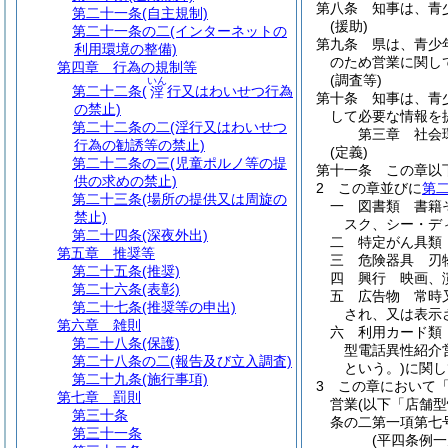
第八条
知事は、青
第二十一条
(自主規制)
(援助)
第二十一条の二
(インターネットの
第九条
県は、青少
利用環境の整備)
のため営業に関し
第四章
行為の規制等
(調査等)
いん
第二十二条
(
行又はわいせつ行為
淫
第十条
知事は、青
の禁止)
して必要な情報を
第二十二条の二
(淫行又はわいせつ
第三章
社会
行為の勧誘等の禁止)
(定義)
第二十二条の三
(児童ポルノ等の提
第十一条
この章以
供の求めの禁止)
2
この章並びに
第
第二十三条
(場所の提供又は周旋の
一
図書類 書籍
禁止)
スク、シー・デ
第二十四条
(深夜外出)
二
特定がん具類
第五章
推奨等
三
危険器具 刃
第二十五条
(推奨)
四
興行 映画、
第二十六条
(表彰)
五
広告物 常時
第二十七条
(推奨等の申出)
され、又は表示
第六章
雑則
六
利用カード類
第二十八条
(保護)
型電話異性紹介
第二十八条の二
(報告及び立入調査)
という。)
に関し
第二十九条
(施行事項)
3
この章において
第七章
罰則
営業
(以下「店舗
第三十条
条の二第一項第七
第三十一条
(平四条例