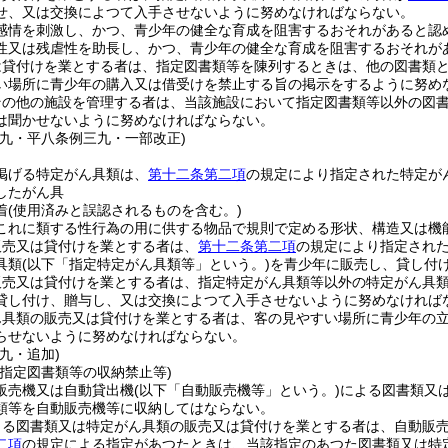
せ、又は交換によつて入手させないように努めなければならない。
感情を刺激し、かつ、青少年の健全な育成を阻害するおそれがあると認
性又は残虐性を助長し、かつ、青少年の健全な育成を阻害するおそれが
は貸付けを業とする者は、指定図書類等を陳列するときは、他の図書類
い場所に青少年の購入又は借受けを禁止する旨の掲示をするように努め
その他の施設を管理する者は、当該施設において指定図書類等以外の図
は聞かせないように努めなければならない。
一九・平八条例三九・一部改正)
掲げる特定がん具類は、
第十二条第二項
の規定により指定された特定が
したがん具
着
(使用済みと誤認されるものを含む。)
これに類する性行為の用に供する物品で規則で定める形状、構造又は機
販売又は貸付けを業とする者は、
第十二条第二項
の規定により指定され
具類
(以下「指定特定がん具類等」という。)
を青少年に販売し、貸し付
販売又は貸付けを業とする者は、指定特定がん具類等以外の特定がん具
貸し付け、贈与し、又は交換によつて入手させないように努めなければ
ん具類の販売又は貸付けを業とする者は、客の見やすい場所に青少年の
らせないように努めなければならない。
九・追加)
の指定図書類等の収納禁止等)
販売機又は自動貸出機
(以下「自動販売機等」という。)
による図書類又
類等を自動販売機等に収納してはならない。
よる図書類又は特定がん具類の販売又は貸付けを業とする者は、自動販
二項
の規定による指定があつたときは、当該指定のあつた図書類又は特