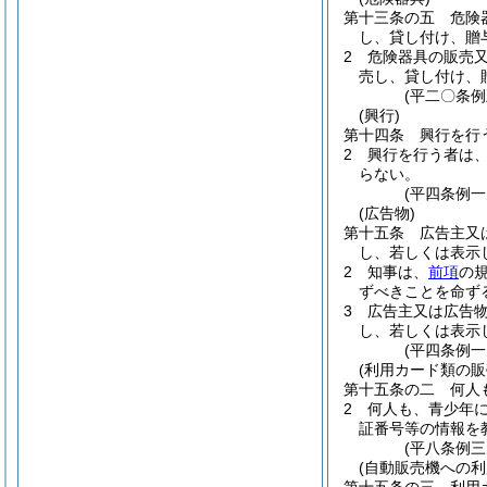
第十三条の五
危険
し、貸し付け、贈
2
危険器具の販売
売し、貸し付け、
(平二〇条例
(興行)
第十四条
興行を行
2
興行を行う者は
らない。
(平四条例
(広告物)
第十五条
広告主又
し、若しくは表示
2
知事は、
前項
の
ずべきことを命ず
3
広告主又は広告
し、若しくは表示
(平四条例
(利用カード類の販
第十五条の二
何人
2
何人も、青少年
証番号等の情報を
(平八条例
(自動販売機への利