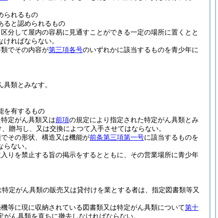
められるもの
あると認められるもの
と区分して屋内の容易に見通すことができる一定の場所に置くとと
なければならない。
書類でその内容が
第三項各号
のいずれかに該当するものを青少年に
ん具類とみなす。
能を有するもの
た特定がん具類又は
前項
の規定により指定された特定がん具類とみ
け、贈与し、又は交換によつて入手させてはならない。
類でその形状、構造又は機能が
前条第三項第一号
に該当するものを
ならない。
立入りを禁止する旨の掲示をするとともに、その営業場所に青少年
は特定がん具類の販売又は貸付けを業とする者は、指定図書類等又
売機等に現に収納されている図書類又は特定がん具類について
第十
定がん具類を直ちに撤去しなければならない。