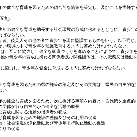
年の健全な育成を図るための総合的な施策を策定し、及びこれを実施す
五九)
少年の健全な育成を助長する社会環境の形成に努めるとともに、青少年
ればならない。
う者、後見人その他の者で青少年を現に監護するものをいう。以下同じ。
かい環境の中で青少年を監護教育するように努めなければならない。
者は、互いに協力し、健全な家庭づくりを進めることによつて、青少年
の他の青少年の育成に携わる関係者及び関係団体は、その職務又は活動
いに協力し、青少年を健全に育成するように努めなければならない。
全な育成を図るための県の施策の策定及びその実施は、県民の自主的な
ない。
年の健全な育成を図るため、次に掲げる事項を内容とする施策を重点的
の団体が行う自主的かつ健全な活動の助長
な育成に関する活動の指導者の養成
な育成を図るための施設の整備及びその利用の促進
巻く社会環境の浄化活動及び青少年非行防止活動の促進
くりの促進