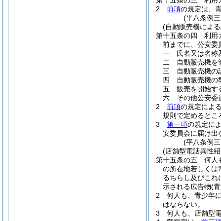
第十五条の三
利用
2
前項
の規定は、
(平八条例
(自動販売機によ
第十五条の四
利用
前までに、公安委
一
氏名又は名称
二
自動販売機を
三
自動販売機の
四
自動販売機の
五
販売を開始す
六
その他公安委
2
前項
の規定によ
規則で定めるとこ
3
第一項
の規定に
安委員会に届け出
(平八条例
(店舗型電話異性
第十五条の五
何人
の所在地若しくは
るちらし及びこれ
示される広告物
(
2
何人も、青少年
はならない。
3
何人も、店舗型