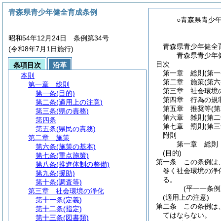
青森県青少年健全育成条例
○青森県青少
昭和54年12月24日 条例第34号
青森県青少年健全
(令和8年7月1日施行)
青森県青少年
目次
条項目次
沿革
第一章
総則
(第
本則
第二章
施策
(第
第一章
総則
第三章
社会環境
第一条
(目的)
第四章
行為の規
第二条
(適用上の注意)
第五章
推奨等
(
第三条
(県の責務)
第六章
雑則
(第
第四条
第七章
罰則
(第
第五条
(県民の責務)
附則
第二章
施策
第一章
総則
第六条
(施策の基本)
(目的)
第七条
(重点施策)
第一条
この条例は
第八条
(推進体制の整備)
巻く社会環境の浄
第九条
(援助)
る。
第十条
(調査等)
(平一一条
第三章
社会環境の浄化
(適用上の注意)
第十一条
(定義)
第二条
この条例は
第十二条
(指定)
てはならない。
第十三条
(図書類)