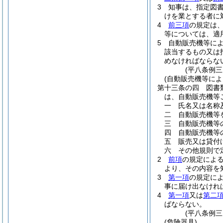
3
知事は、指定図
けを業とする者に
4
前三項
の規定は
等については、適
5
自動販売機等に
該当するもの又は
めなければならな
(平八条例三
(自動販売機等に
第十三条の四
図書
は、自動販売機等
一
氏名又は名称
二
自動販売機等
三
自動販売機等
四
自動販売機等
五
販売又は貸付
六
その他規則で
2
前項
の規定によ
より、その内容を
3
第一項
の規定に
事に届け出なけれ
4
第一項
又は
第二
ばならない。
(平八条例三
(危険器具)