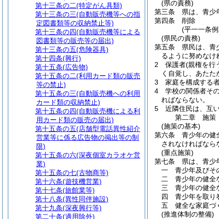
(県の責務)
第十三条の二
(特定がん具類)
第三条
県は、青少
第十三条の三
(自動販売機等への指
第四条
削除
定図書類等の収納禁止等)
(平一一条例
第十三条の四
(自動販売機等による
(県民の責務)
図書類等の販売等の届出)
第五条
県民は、青
第十三条の五
(危険器具)
るように努めなけ
第十四条
(興行)
2
保護者
(親権を行
第十五条
(広告物)
く自覚し、あたた
第十五条の二
(利用カード類の販売
3
家庭を構成する
等の禁止)
4
学校の関係者そ
第十五条の三
(自動販売機への利用
ればならない。
カード類の収納禁止)
5
近隣住民は、互
第十五条の四
(自動販売機による利
第二章
施策
用カード類の販売の届出)
(施策の基本)
第十五条の五
(店舗型電話異性紹介
第六条
青少年の健
営業等に係る広告物の掲出等の制
されなければなら
限)
(重点施策)
第十五条の六
(深夜個室カラオケ営
第七条
県は、青少
業)
一
青少年及びそ
第十五条の七
(古物商等)
二
青少年の健全
第十六条
(遊技機営業)
三
青少年の健全
第十七条
(旅館業等)
四
青少年を取り
第十八条
(異性同伴施設)
五
健全な家庭づ
第十九条
(深夜興行等)
(推進体制の整備)
第二十条
(適用除外)