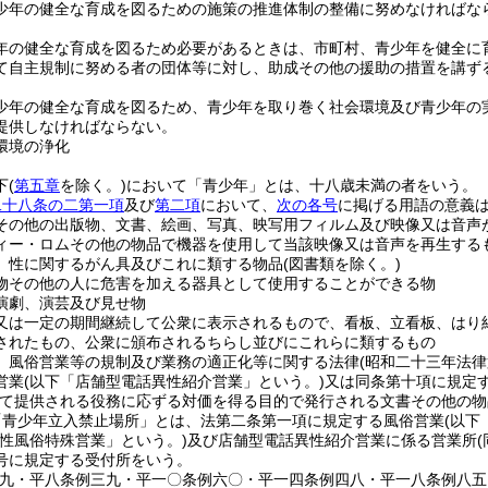
少年の健全な育成を図るための施策の推進体制の整備に努めなければな
年の健全な育成を図るため必要があるときは、市町村、青少年を健全に
て自主規制に努める者の団体等に対し、助成その他の援助の措置を講ず
少年の健全な育成を図るため、青少年を取り巻く社会環境及び青少年の
提供しなければならない。
環境の浄化
下
(
第五章
を除く。)
において「青少年」とは、十八歳未満の者をいう。
二十八条の二第一項
及び
第二項
において、
次の各号
に掲げる用語の意義
その他の出版物、文書、絵画、写真、映写用フィルム及び映像又は音声
ィー・ロムその他の物品で機器を使用して当該映像又は音声を再生する
 性に関するがん具及びこれに類する物品
(図書類を除く。)
物その他の人に危害を加える器具として使用することができる物
演劇、演芸及び見せ物
又は一定の期間継続して公衆に表示されるもので、看板、立看板、はり
されたもの、公衆に頒布されるちらし並びにこれらに類するもの
 風俗営業等の規制及び業務の適正化等に関する法律
(昭和二十三年法
営業
(以下「店舗型電話異性紹介営業」という。)
又は同条第十項に規定
て提供される役務に応ずる対価を得る目的で発行される文書その他の物
「青少年立入禁止場所」とは、法第二条第一項に規定する風俗営業
(以下
型性風俗特殊営業」という。)
及び店舗型電話異性紹介営業に係る営業所
号に規定する受付所をいう。
一九・平八条例三九・平一〇条例六〇・平一四条例四八・平一八条例八五