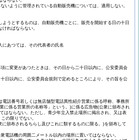
はならない。
きないように管理されている自動販売機については、適用しない。
しようとするものは、自動販売機ごとに、販売を開始する日の十日
なければならない。
人にあつては、その代表者の氏名
事項に変更があつたときは、その日から二十日以内に、公安委員会
ら十日以内に、公安委員会規則で定めるところにより、その旨を公
は電話番号若しくは無店舗型電話異性紹介営業に係る呼称、事務所
業に係る営業所の名称等」という。)
に係る広告物
(公衆に頒布され
てはならない。
ただし、青少年立入禁止場所に掲出され、又は表
、この限りでない。
公衆に頒布されるちらし及びこれに類するものに限る。)
を頒布して
公衆電話機の周囲二メートル以内の場所に置いてはならない。