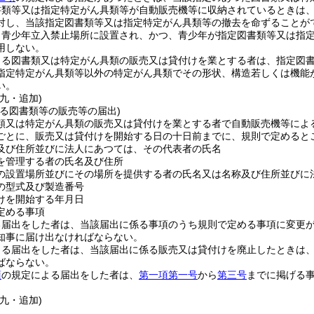
書類等又は指定特定がん具類等が自動販売機等に収納されているときは
対し、当該指定図書類等又は指定特定がん具類等の撤去を命ずることが
、青少年立入禁止場所に設置され、かつ、青少年が指定図書類等又は指
用しない。
よる図書類又は特定がん具類の販売又は貸付けを業とする者は、指定図
指定特定がん具類等以外の特定がん具類でその形状、構造若しくは機能
い。
九・追加)
よる図書類等の販売等の届出)
類又は特定がん具類の販売又は貸付けを業とする者で自動販売機等によ
ごとに、販売又は貸付けを開始する日の十日前までに、規則で定めると
及び住所並びに法人にあつては、その代表者の氏名
を管理する者の氏名及び住所
の設置場所並びにその場所を提供する者の氏名又は名称及び住所並びに
の型式及び製造番号
けを開始する年月日
定める事項
る届出をした者は、当該届出に係る事項のうち規則で定める事項に変更
知事に届け出なければならない。
よる届出をした者は、当該届出に係る販売又は貸付けを廃止したときは
ばならない。
項
の規定による届出をした者は、
第一項第一号
から
第三号
までに掲げる
九・追加)