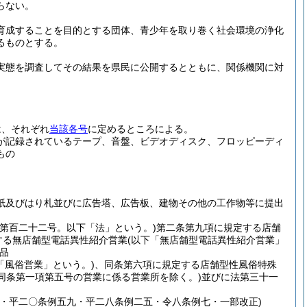
らない。
育成することを目的とする団体、青少年を取り巻く社会環境の浄化
るものとする。
実態を調査してその結果を県民に公開するとともに、関係機関に対
は、それぞれ
当該各号
に定めるところによる。
が記録されているテープ、音盤、ビデオディスク、フロッピーディ
もの
紙及びはり札並びに広告塔、広告板、建物その他の工作物等に提出
律第百二十二号。以下「法」という。)
第二条第九項に規定する店舗
する無店舗型電話異性紹介営業
(以下「無店舗型電話異性紹介営業」
品
「風俗営業」という。)
、同条第六項に規定する店舗型性風俗特殊
(同条第一項第五号の営業に係る営業所を除く。)
並びに法第三十一
・平二〇条例五九・平二八条例二五・令八条例七・一部改正)