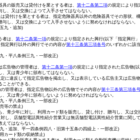
器具の販売又は貸付けを業とする者は、
第十二条第二項
の規定により指
与し、又は交換によつて入手させてはならない。
又は貸付けを業とする者は、指定危険器具以外の危険器具でその形状、
贈与し、又は交換によつて入手させないように努めなければならない。
五九・追加)
う者は、
第十二条第一項
の規定により指定された興行
(以下「指定興行」
、指定興行以外の興行でその内容が
第十三条第三項各号
のいずれかに該
一九・平八条例三九・一部改正)
は広告物の管理者は、
第十二条第一項
の規定により指定された広告物
(
し、又は青少年に頒布してはならない。
規定に違反して指定広告物を掲出し、又は表示している広告主又は広告
ることができる。
物の管理者は、指定広告物以外の広告物でその内容が
第十三条第三項各
し、又は青少年に頒布しないように努めなければならない。
一九・平八条例三九・一部改正)
売等の禁止)
も、青少年に対し、利用カード類を販売し、貸し付け、贈与し、又は交
に対し、店舗型電話異性紹介営業又は無店舗型電話異性紹介営業に関し
教えてはならない。
三九・追加、平一四条例四八・旧第十五条の四繰上・一部改正)
用カード類の収納禁止)