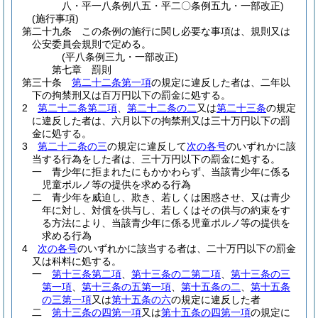
八・平一八条例八五・平二〇条例五九・一部改正)
(施行事項)
第二十九条
この条例の施行に関し必要な事項は、規則又は
公安委員会規則で定める。
(平八条例三九・一部改正)
第七章
罰則
第三十条
第二十二条第一項
の規定に違反した者は、二年以
下の拘禁刑又は百万円以下の罰金に処する。
2
第二十二条第二項
、
第二十二条の二
又は
第二十三条
の規定
に違反した者は、六月以下の拘禁刑又は三十万円以下の罰
金に処する。
3
第二十二条の三
の規定に違反して
次の各号
のいずれかに該
当する行為をした者は、三十万円以下の罰金に処する。
一
青少年に拒まれたにもかかわらず、当該青少年に係る
児童ポルノ等の提供を求める行為
二
青少年を威迫し、欺き、若しくは困惑させ、又は青少
年に対し、対償を供与し、若しくはその供与の約束をす
る方法により、当該青少年に係る児童ポルノ等の提供を
求める行為
4
次の各号
のいずれかに該当する者は、二十万円以下の罰金
又は科料に処する。
一
第十三条第二項
、
第十三条の二第二項
、
第十三条の三
第一項
、
第十三条の五第一項
、
第十五条の二
、
第十五条
の三第一項
又は
第十五条の六
の規定に違反した者
二
第十三条の四第一項
又は
第十五条の四第一項
の規定に