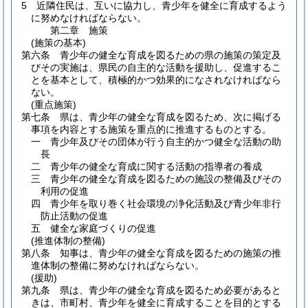
5
近隣住民は、互いに協力し、青少年を健全に育成するよう
に努めなければならない。
第二章
施策
(施策の基本)
第六条
青少年の健全な育成を図るための県の施策の策定及
びその実施は、県民の自主的な活動を援助し、促進するこ
とを基本として、積極的かつ効果的になされなければなら
ない。
(重点施策)
第七条
県は、青少年の健全な育成を図るため、次に掲げる
事項を内容とする施策を重点的に推進するものとする。
一
青少年及びその団体が行う自主的かつ健全な活動の助
長
二
青少年の健全な育成に関する活動の指導者の養成
三
青少年の健全な育成を図るための施設の整備及びその
利用の促進
四
青少年を取り巻く社会環境の浄化活動及び青少年非行
防止活動の促進
五
健全な家庭づくりの促進
(推進体制の整備)
第八条
知事は、青少年の健全な育成を図るための施策の推
進体制の整備に努めなければならない。
(援助)
第九条
県は、青少年の健全な育成を図るため必要があると
きは、市町村、青少年を健全に育成することを目的とする