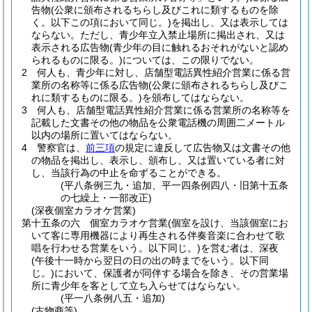
告物
(公衆に頒布されるちらし及びこれに類するものを除
く。以下この項において同じ。)
を掲出し、又は表示しては
ならない。
ただし、青少年立入禁止場所に掲出され、又は
表示される広告物
(青少年の目に触れるおそれがないと認め
られるものに限る。)
については、この限りでない。
2
何人も、青少年に対し、店舗型電話異性紹介営業に係る営
業所の名称等に係る広告物
(公衆に頒布されるちらし及びこ
れに類するものに限る。)
を頒布してはならない。
3
何人も、店舗型電話異性紹介営業に係る営業所の名称等を
記載した文書その他の物品を公衆電話機の周囲二メートル
以内の場所に置いてはならない。
4
警察官は、
前三項
の規定に違反して広告物又は文書その他
の物品を掲出し、表示し、頒布し、又は置いている者に対
し、当該行為の中止を命ずることができる。
(平八条例三九・追加、平一四条例四八・旧第十五条
の七繰上・一部改正)
(深夜個室カラオケ営業)
第十五条の六
個室カラオケ営業
(個室を設け、当該個室にお
いて客に専用機器により再生される伴奏音楽に合わせて歌
唱を行わせる営業をいう。以下同じ。)
を営む者は、深夜
(午後十一時から翌日の日の出の時までをいう。以下同
じ。)
において、保護者が同伴する場合を除き、その営業場
所に青少年を客として立ち入らせてはならない。
(平一八条例八五・追加)
(古物商等)