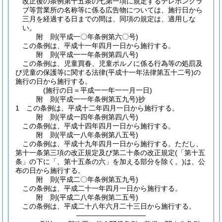
改正後の条例第十五条の七第一項に規定するテレホンクラ
ブ等営業所の名称等に係る広告物については、施行日から
三月を経過する日までの間は、同項の規定は、適用しな
い。
附
則
(平成一〇年
条例第六〇号)
この条例は、平成十一年四月一日から施行する。
附
則
(平成一一年
条例第四八号)
この条例は、児童買春、児童ポルノに係る行為等の処罰及
び児童の保護等に関する法律
(平成十一年法律第五十二号)
の
施行の日から施行する。
(施行の日＝平成一一年一一月一日)
附
則
(平成一一年
条例第五九号)
抄
1
この条例は、平成十二年四月一日から施行する。
附
則
(平成一四年
条例第四八号)
この条例は、平成十四年四月一日から施行する。
附
則
(平成一八年
条例第八五号)
この条例は、平成十九年四月一日から施行する。
ただし、
第十一条第三項の改正規定及び第二十条の改正規定
(「第十五
条」の下に「、第十五条の六」を加える部分を除く。)
は、公
布の日から施行する。
附
則
(平成二〇年
条例第五九号)
この条例は、平成二十一年四月一日から施行する。
附
則
(平成二八年
条例第二五号)
この条例は、平成二十八年六月二十三日から施行する。
――――――――――