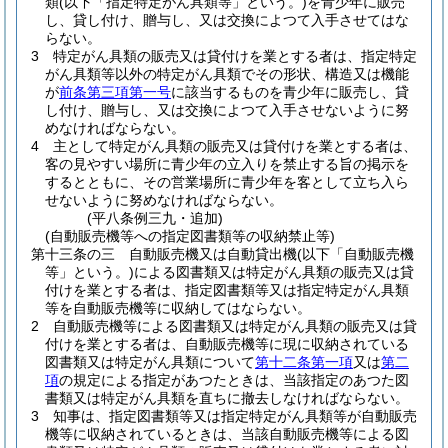
類
(以下「指定特定がん具類等」という。)
を青少年に販売
し、貸し付け、贈与し、又は交換によつて入手させてはな
らない。
3
特定がん具類の販売又は貸付けを業とする者は、指定特定
がん具類等以外の特定がん具類でその形状、構造又は機能
が
前条第三項第一号
に該当するものを青少年に販売し、貸
し付け、贈与し、又は交換によつて入手させないように努
めなければならない。
4
主として特定がん具類の販売又は貸付けを業とする者は、
客の見やすい場所に青少年の立入りを禁止する旨の掲示を
するとともに、その営業場所に青少年を客として立ち入ら
せないように努めなければならない。
(平八条例三九・追加)
(自動販売機等への指定図書類等の収納禁止等)
第十三条の三
自動販売機又は自動貸出機
(以下「自動販売機
等」という。)
による図書類又は特定がん具類の販売又は貸
付けを業とする者は、指定図書類等又は指定特定がん具類
等を自動販売機等に収納してはならない。
2
自動販売機等による図書類又は特定がん具類の販売又は貸
付けを業とする者は、自動販売機等に現に収納されている
図書類又は特定がん具類について
第十二条第一項
又は
第二
項
の規定による指定があつたときは、当該指定のあつた図
書類又は特定がん具類を直ちに撤去しなければならない。
3
知事は、指定図書類等又は指定特定がん具類等が自動販売
機等に収納されているときは、当該自動販売機等による図