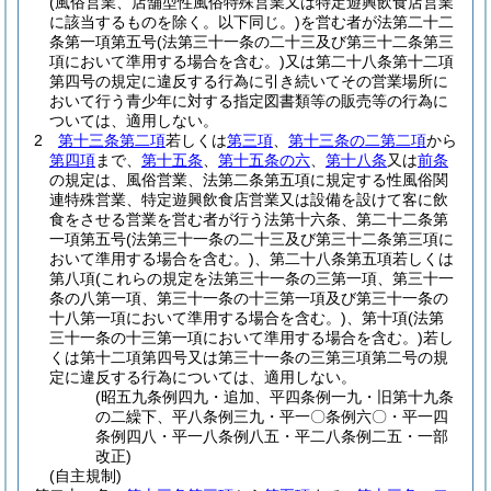
(風俗営業、店舗型性風俗特殊営業又は特定遊興飲食店営業
に該当するものを除く。以下同じ。)
を営む者が法第二十二
条第一項第五号
(法第三十一条の二十三及び第三十二条第三
項において準用する場合を含む。)
又は第二十八条第十二項
第四号の規定に違反する行為に引き続いてその営業場所に
おいて行う青少年に対する指定図書類等の販売等の行為に
ついては、適用しない。
2
第十三条第二項
若しくは
第三項
、
第十三条の二第二項
から
第四項
まで、
第十五条
、
第十五条の六
、
第十八条
又は
前条
の規定は、風俗営業、法第二条第五項に規定する性風俗関
連特殊営業、特定遊興飲食店営業又は設備を設けて客に飲
食をさせる営業を営む者が行う法第十六条、第二十二条第
一項第五号
(法第三十一条の二十三及び第三十二条第三項に
おいて準用する場合を含む。)
、第二十八条第五項若しくは
第八項
(これらの規定を法第三十一条の三第一項、第三十一
条の八第一項、第三十一条の十三第一項及び第三十一条の
十八第一項において準用する場合を含む。)
、第十項
(法第
三十一条の十三第一項において準用する場合を含む。)
若し
くは第十二項第四号又は第三十一条の三第三項第二号の規
定に違反する行為については、適用しない。
(昭五九条例四九・追加、平四条例一九・旧第十九条
の二繰下、平八条例三九・平一〇条例六〇・平一四
条例四八・平一八条例八五・平二八条例二五・一部
改正)
(自主規制)