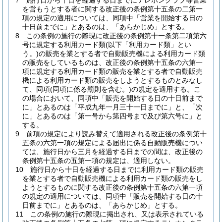
7
施行日から十日を経過する日までにテレホンクラブ等営業
を営もうとする者に関する改正後の条例第十五条の二第一
項の規定の適用については、同項中「営業を開始する日の
十日前までに」とあるのは、「あらかじめ」とする。
8
この条例の施行の際現に改正後の条例第十一条第二項第六
号に規定する利用カード類
(以下「利用カード類」とい
う。)
の販売を業とする者で自動販売機による利用カード類
の販売をしているものは、改正後の条例第十五条の六第一
項に規定する利用カード類の販売を業とする者で自動販売
機による利用カード類の販売をしようとするものとみなし
て、同項
(同項に係る罰則を含む。)
の規定を適用する。
こ
の場合において、同項中「販売を開始する日の十日前まで
に」とあるのは「平成九年一月三十一日までに」と、「次
に」とあるのは「第一号から第四号まで及び第六号に」と
する。
9
前項の規定により読み替えて適用される改正後の条例第十
五条の六第一項の規定による届出に係る自動販売機につい
ては、施行日から三月を経過する日までの間は、改正後の
条例第十五条の五第一項の規定は、適用しない。
10
施行日から十日を経過する日までに利用カード類の販売
を業とする者で自動販売機による利用カード類の販売をし
ようとするものに関する改正後の条例第十五条の六第一項
の規定の適用については、同項中「販売を開始する日の十
日前までに」とあるのは、「あらかじめ」とする。
11
この条例の施行の際現に掲出され、又は表示されている