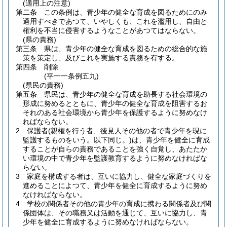
(適用上の注意)
第二条
この条例は、青少年の健全な育成を図るためにのみ
適用すべきであつて、いやしくも、これを濫用し、自由と
権利を不当に侵害するようなことがあつてはならない。
(県の責務)
第三条
県は、青少年の健全な育成を図るための総合的な施
策を策定し、及びこれを実施する責務を有する。
第四条
削除
(平一一条例五九)
(県民の責務)
第五条
県民は、青少年の健全な育成を助長する社会環境の
形成に努めるとともに、青少年の健全な育成を阻害するお
それのある社会環境から青少年を保護するように努めなけ
ればならない。
2
保護者
(親権を行う者、後見人その他の者で青少年を現に
監護するものをいう。以下同じ。)
は、青少年を健全に育成
することが自らの責務であることを強く自覚し、あたたか
い環境の中で青少年を監護教育するように努めなければな
らない。
3
家庭を構成する者は、互いに協力し、健全な家庭づくりを
進めることによつて、青少年を健全に育成するように努め
なければならない。
4
学校の関係者その他の青少年の育成に携わる関係者及び関
係団体は、その職務又は活動を通じて、互いに協力し、青
少年を健全に育成するように努めなければならない。