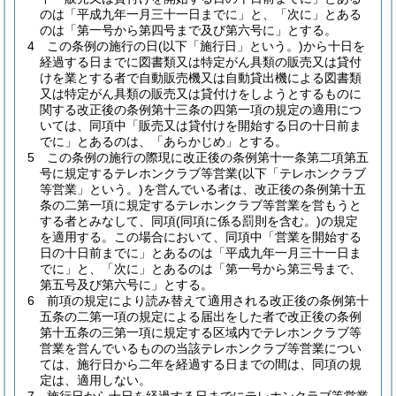
のは「平成九年一月三十一日までに」と、「次に」とある
のは「第一号から第四号まで及び第六号に」とする。
4
この条例の施行の日
(以下「施行日」という。)
から十日を
経過する日までに図書類又は特定がん具類の販売又は貸付
けを業とする者で自動販売機又は自動貸出機による図書類
又は特定がん具類の販売又は貸付けをしようとするものに
関する改正後の条例第十三条の四第一項の規定の適用につ
いては、同項中「販売又は貸付けを開始する日の十日前ま
でに」とあるのは、「あらかじめ」とする。
5
この条例の施行の際現に改正後の条例第十一条第二項第五
号に規定するテレホンクラブ等営業
(以下「テレホンクラブ
等営業」という。)
を営んでいる者は、改正後の条例第十五
条の二第一項に規定するテレホンクラブ等営業を営もうと
する者とみなして、同項
(同項に係る罰則を含む。)
の規定
を適用する。
この場合において、同項中「営業を開始する
日の十日前までに」とあるのは「平成九年一月三十一日ま
でに」と、「次に」とあるのは「第一号から第三号まで、
第五号及び第六号に」とする。
6
前項の規定により読み替えて適用される改正後の条例第十
五条の二第一項の規定による届出をした者で改正後の条例
第十五条の三第一項に規定する区域内でテレホンクラブ等
営業を営んでいるものの当該テレホンクラブ等営業につい
ては、施行日から二年を経過する日までの間は、同項の規
定は、適用しない。