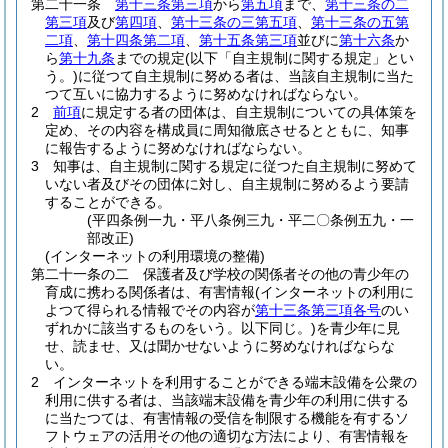
第二十一条
第十三条第三項
から
第五項
まで、
第十三条の二
第三項
及び
第四項
、
第十三条の三第五項
、
第十三条の五第
二項
、
第十四条第二項
、
第十五条第三項
並びに
第十六条
か
ら
第十九条
までの規定
(以下「自主規制に関する規定」とい
う。)
に従つて自主規制に努める者は、当該自主規制に当た
つて互いに協力するように努めなければならない。
2
前項
に規定する者の団体は、自主規制についての具体策を
定め、その内容を構成員に周知徹底させるとともに、知事
に報告するように努めなければならない。
3
知事は、自主規制に関する規定に従つた自主規制に努めて
いない者及びその団体に対し、自主規制に努めるよう要請
することができる。
(平四条例一九・平八条例三九・平二〇条例五九・一
部改正)
(インターネットの利用環境の整備)
第二十一条の二
保護者及び学校の関係者その他の青少年の
育成に携わる関係者は、有害情報
(インターネットの利用に
よつて得られる情報でその内容が
第十三条第三項各号
のい
ずれかに該当するものをいう。以下同じ。)
を青少年に見
せ、読ませ、又は聞かせないように努めなければならな
い。
2
インターネットを利用することができる端末設備を公衆の
利用に供する者は、当該端末設備を青少年の利用に供する
に当たつては、有害情報の受信を制限する機能を有するソ
フトウェアの活用その他の適切な方法により、有害情報を