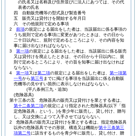
の氏名又は名称及び住所並びに法人にあつては、その代
表者の氏名
四
自動販売機等の型式及び製造番号
五
販売又は貸付けを開始する年月日
六
その他規則で定める事項
2
前項
の規定による届出をした者は、当該届出に係る事項の
うち規則で定める事項に変更があつたときは、その日から
二十日以内に、規則で定めるところにより、その内容を知
事に届け出なければならない。
3
第一項
の規定による届出をした者は、当該届出に係る販売
又は貸付けを廃止したときは、その日から十日以内に、規
則で定めるところにより、その旨を知事に届け出なければ
ならない。
4
第一項
又は
第二項
の規定による届出をした者は、
第一項第
一号
から
第三号
までに掲げる事項を当該届出に係る自動販
売機等の見やすい箇所に表示しなければならない。
(平八条例三九・追加)
(危険器具)
第十三条の五
危険器具の販売又は貸付けを業とする者は、
第十二条第二項
の規定により指定された危険器具
(以下「指
定危険器具」という。)
を青少年に販売し、貸し付け、贈与
し、又は交換によつて入手させてはならない。
2
危険器具の販売又は貸付けを業とする者は、指定危険器具
以外の危険器具でその形状、構造又は機能が
第十三条第三
項第二号
に該当するものを青少年に販売し、貸し付け、贈