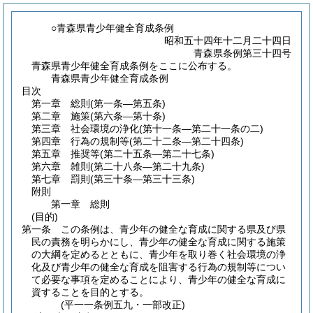
○青森県青少年健全育成条例
昭和五十四年十二月二十四日
青森県条例第三十四号
青森県青少年健全育成条例をここに公布する。
青森県青少年健全育成条例
目次
第一章
総則
(第一条―第五条)
第二章
施策
(第六条―第十条)
第三章
社会環境の浄化
(第十一条―第二十一条の二)
第四章
行為の規制等
(第二十二条―第二十四条)
第五章
推奨等
(第二十五条―第二十七条)
第六章
雑則
(第二十八条―第二十九条)
第七章
罰則
(第三十条―第三十三条)
附則
第一章
総則
(目的)
第一条
この条例は、青少年の健全な育成に関する県及び県
民の責務を明らかにし、青少年の健全な育成に関する施策
の大綱を定めるとともに、青少年を取り巻く社会環境の浄
化及び青少年の健全な育成を阻害する行為の規制等につい
て必要な事項を定めることにより、青少年の健全な育成に
資することを目的とする。
(平一一条例五九・一部改正)