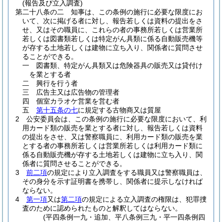
(報告及び立入調査)
第二十八条の二
知事は、この条例の施行に必要な限度にお
いて、次に掲げる者に対し、報告若しくは資料の提出をさ
せ、又はその職員に、これらの者の事務所若しくは営業所
若しくは図書類若しくは特定がん具類に係る自動販売機等
が存する土地若しくは建物に立ち入り、関係者に質問させ
ることができる。
一
図書類、特定がん具類又は危険器具の販売又は貸付け
を業とする者
二
興行を行う者
三
広告主又は広告物の管理者
四
個室カラオケ営業を営む者
五
第十五条の七
に規定する古物商又は質屋
2
公安委員会は、この条例の施行に必要な限度において、利
用カード類の販売を業とする者に対し、報告若しくは資料
の提出をさせ、又は警察職員に、利用カード類の販売を業
とする者の事務所若しくは営業所若しくは利用カード類に
係る自動販売機が存する土地若しくは建物に立ち入り、関
係者に質問させることができる。
3
前二項
の規定により立入調査をする職員又は警察職員は、
その身分を示す証明書を携帯し、関係者に提示しなければ
ならない。
4
第一項
又は
第二項
の規定による立入調査の権限は、犯罪捜
査のために認められたものと解釈してはならない。
(平四条例一九・追加、平八条例三九・平一四条例四