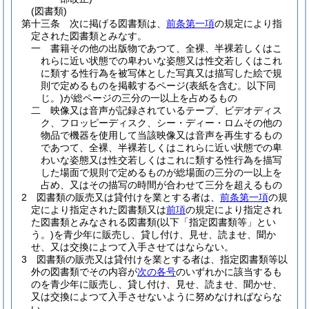
(図書類)
第十三条
次に掲げる図書類は、
前条第一項
の規定により指
定された図書類とみなす。
一
書籍その他の出版物であつて、全裸、半裸若しくはこ
れらに近い状態での卑わいな姿態又は性交若しくはこれ
に類する性行為を被写体とした写真又は描写した絵で規
則で定めるものを掲載するページ
(表紙を含む。以下同
じ。)
が総ページの三分の一以上を占めるもの
二
映像又は音声が記録されているテープ、ビデオディス
ク、フロッピーディスク、シー・ディー・ロムその他の
物品で機器を使用して当該映像又は音声を再生するもの
であつて、全裸、半裸若しくはこれらに近い状態での卑
わいな姿態又は性交若しくはこれに類する性行為を描写
した場面で規則で定めるものが総場面の三分の一以上を
占め、又はその描写の時間が合わせて三分を超えるもの
2
図書類の販売又は貸付けを業とする者は、
前条第一項
の規
定により指定された図書類又は
前項
の規定により指定され
た図書類とみなされる図書類
(以下「指定図書類等」とい
う。)
を青少年に販売し、貸し付け、見せ、読ませ、聞か
せ、又は交換によつて入手させてはならない。
3
図書類の販売又は貸付けを業とする者は、指定図書類等以
外の図書類でその内容が
次の各号
のいずれかに該当するも
のを青少年に販売し、貸し付け、見せ、読ませ、聞かせ、
又は交換によつて入手させないように努めなければならな