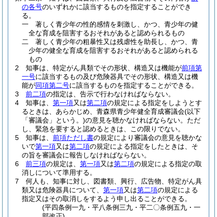
の各号
のいずれかに該当するものを指定することができ
る。
一
著しく青少年の性的感情を刺激し、かつ、青少年の健
全な育成を阻害するおそれがあると認められるもの
二
著しく青少年の粗暴性又は残虐性を助長し、かつ、青
少年の健全な育成を阻害するおそれがあると認められる
もの
2
知事は、特定がん具類でその形状、構造又は機能が
前項第
一号
に該当するもの及び危険器具でその形状、構造又は機
能が
同項第二号
に該当するものを指定することができる。
3
前二項
の指定は、告示で行わなければならない。
4
知事は、
第一項
又は
第二項
の規定による指定をしようとす
るときは、あらかじめ、青森県青少年健全育成審議会
(以下
「審議会」という。)
の意見を聴かなければならない。
ただ
し、緊急を要すると認めるときは、この限りでない。
5
知事は、
前項ただし書
の規定により審議会の意見を聴かな
いで
第一項
又は
第二項
の規定による指定をしたときは、そ
の旨を審議会に報告しなければならない。
6
前三項
の規定は、
第一項
又は
第二項
の規定による指定の取
消しについて準用する。
7
何人も、知事に対し、図書類、興行、広告物、特定がん具
類又は危険器具について、
第一項
又は
第二項
の規定による
指定又はその取消しをするよう申し出ることができる。
(平四条例一九・平八条例三九・平二〇条例五九・一
部改正)