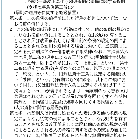
○刑法の一部改正に伴う関係条例の整備に関する条例
(令和七年条例第三号)抄
(罰則の適用等に関する経過措置)
第六条
この条例の施行前にした行為の処罰については、な
お従前の例による。
2
この条例の施行後にした行為に対して、他の条例の規定に
よりなお従前の例によることとされ、なお効力を有するこ
ととされ又は改正前若しくは廃止前の条例の規定の例によ
ることとされる罰則を適用する場合において、当該罰則に
定める刑に刑法等の一部を改正する法律
(令和四年法律第六
十七号)
第二条の規定による改正前の刑法
(明治四十年法律
第四十五号。以下この項において「旧刑法」という。)
第十
二条に規定する懲役
(有期のものに限る。以下この項におい
て「懲役」という。)
、旧刑法第十三条に規定する禁錮
(以
下「禁錮」という。)
(有期のものに限る。以下この項にお
いて同じ。)
又は旧刑法第十六条に規定する拘留
(以下「旧
拘留」という。)
が含まれるときは、当該刑のうち懲役又は
禁錮はそれぞれその刑と長期及び短期を同じくする有期拘
禁刑と、旧拘留は長期及び短期を同じくする拘留とする。
(人の資格に関する経過措置)
第七条
拘禁刑又は拘留に処せられた者に係る他の条例の規
定によりなお従前の例によることとされ、なお効力を有す
ることとされ又は改正前若しくは廃止前の条例の規定の例
によることとされる人の資格に関する法令の規定の適用に
ついては、無期拘禁刑に処せられた者は無期禁錮に処せら