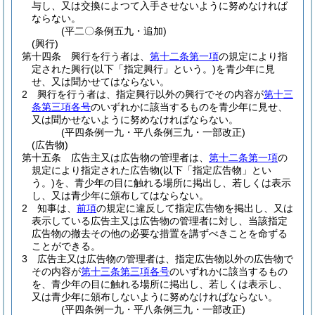
与し、又は交換によつて入手させないように努めなければ
ならない。
(平二〇条例五九・追加)
(興行)
第十四条
興行を行う者は、
第十二条第一項
の規定により指
定された興行
(以下「指定興行」という。)
を青少年に見
せ、又は聞かせてはならない。
2
興行を行う者は、指定興行以外の興行でその内容が
第十三
条第三項各号
のいずれかに該当するものを青少年に見せ、
又は聞かせないように努めなければならない。
(平四条例一九・平八条例三九・一部改正)
(広告物)
第十五条
広告主又は広告物の管理者は、
第十二条第一項
の
規定により指定された広告物
(以下「指定広告物」とい
う。)
を、青少年の目に触れる場所に掲出し、若しくは表示
し、又は青少年に頒布してはならない。
2
知事は、
前項
の規定に違反して指定広告物を掲出し、又は
表示している広告主又は広告物の管理者に対し、当該指定
広告物の撤去その他の必要な措置を講ずべきことを命ずる
ことができる。
3
広告主又は広告物の管理者は、指定広告物以外の広告物で
その内容が
第十三条第三項各号
のいずれかに該当するもの
を、青少年の目に触れる場所に掲出し、若しくは表示し、
又は青少年に頒布しないように努めなければならない。
(平四条例一九・平八条例三九・一部改正)