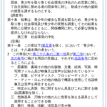
団体、青少年を取り巻く社会環境の浄化のため営業に関し
て自主規制に努める者の団体等に対し、助成その他の援助
の措置を講ずるものとする。
(調査等)
第十条
知事は、青少年の健全な育成を図るため、青少年を
取り巻く社会環境及び青少年の実態を調査してその結果を
県民に公開するとともに、関係機関に対して必要な情報を
提供しなければならない。
第三章
社会環境の浄化
(定義)
第十一条
この章以下
(
第五章
を除く。)
において「青少年」
とは、十八歳未満の者をいう。
2
この章並びに
第二十八条の二第一項
及び
第二項
において、
次の各号
に掲げる用語の意義は、それぞれ
当該各号
に定め
るところによる。
一
図書類 書籍その他の出版物、文書、絵画、写真、映
写用フィルム及び映像又は音声が記録されているテー
プ、音盤、ビデオディスク、フロッピーディスク、シ
ー・ディー・ロムその他の物品で機器を使用して当該映
像又は音声を再生するもの
二
特定がん具類 性に関するがん具及びこれに類する物
品
(図書類を除く。)
三
危険器具 刃物その他の人に危害を加える器具として
使用することができる物
四
興行 映画、演劇、演芸及び見せ物