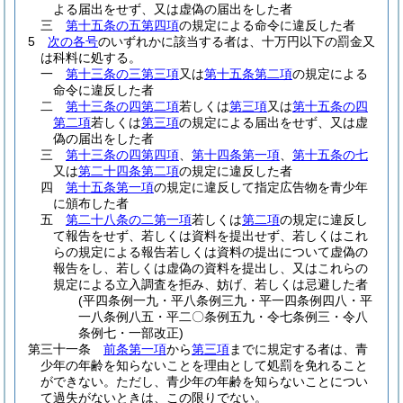
よる届出をせず、又は虚偽の届出をした者
三
第十五条の五第四項
の規定による命令に違反した者
5
次の各号
のいずれかに該当する者は、十万円以下の罰金又
は科料に処する。
一
第十三条の三第三項
又は
第十五条第二項
の規定による
命令に違反した者
二
第十三条の四第二項
若しくは
第三項
又は
第十五条の四
第二項
若しくは
第三項
の規定による届出をせず、又は虚
偽の届出をした者
三
第十三条の四第四項
、
第十四条第一項
、
第十五条の七
又は
第二十四条第二項
の規定に違反した者
四
第十五条第一項
の規定に違反して指定広告物を青少年
に頒布した者
五
第二十八条の二第一項
若しくは
第二項
の規定に違反し
て報告をせず、若しくは資料を提出せず、若しくはこれ
らの規定による報告若しくは資料の提出について虚偽の
報告をし、若しくは虚偽の資料を提出し、又はこれらの
規定による立入調査を拒み、妨げ、若しくは忌避した者
(平四条例一九・平八条例三九・平一四条例四八・平
一八条例八五・平二〇条例五九・令七条例三・令八
条例七・一部改正)
第三十一条
前条第一項
から
第三項
までに規定する者は、青
少年の年齢を知らないことを理由として処罰を免れること
ができない。
ただし、青少年の年齢を知らないことについ
て過失がないときは、この限りでない。