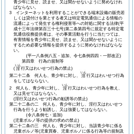
青少年に見せ、読ませ、又は聞かせないように努めなけれ
ばならない。
3
インターネットを利用することができる端末設備の販売若
しくは貸付けを業とする者又は特定電気通信による情報の
流通によって発生する権利侵害等への対処に関する法律
(平
成十三年法律第百三十七号)
第二条第四号に規定する特定電
気通信役務提供者は、その事業活動を行うに当たつては、
有害情報を青少年に見せ、読ませ、又は聞かせないように
するため必要な情報を提供するように努めなければならな
い。
(平一八条例八五・追加、令七条例四四・一部改正)
第四章
行為の規制等
いん
(
行又はわいせつ行為の禁止)
淫
いん
第二十二条
何人も、青少年に対し、
行又はわいせつ行為
淫
をしてはならない。
いん
2
何人も、青少年に対し、
行又はわいせつ行為を教え、
淫
又は見せてはならない。
(淫行又はわいせつ行為の勧誘等の禁止)
第二十二条の二
何人も、青少年に対し、淫行又はわいせつ
行為を行うよう勧誘し、又は強要してはならない。
(令八条例七・追加)
(児童ポルノ等の提供の求めの禁止)
第二十二条の三
何人も、青少年に対し、当該青少年に係る
児童ポルノ等
(児童買春、児童ポルノに係る行為等の規制及