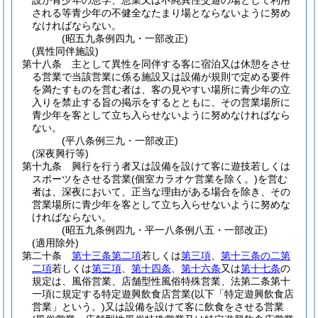
設が青少年の怠学、怠業又は不純異性交遊の場として利用
される等青少年の不健全なたまり場とならないように努め
なければならない。
(昭五九条例四九・一部改正)
(異性同伴施設)
第十八条
主として異性を同伴する客に宿泊又は休憩をさせ
る営業で当該営業に係る施設又は設備が規則で定める要件
を満たすものを営む者は、客の見やすい場所に青少年の立
入りを禁止する旨の掲示をするとともに、その営業場所に
青少年を客として立ち入らせないように努めなければなら
ない。
(平八条例三九・一部改正)
(深夜興行等)
第十九条
興行を行う者又は設備を設けて客に遊技若しくは
スポーツをさせる営業
(個室カラオケ営業を除く。)
を営む
者は、深夜において、正当な理由がある場合を除き、その
営業場所に青少年を客として立ち入らせないように努めな
ければならない。
(昭五九条例四九・平一八条例八五・一部改正)
(適用除外)
第二十条
第十三条第二項
若しくは
第三項
、
第十三条の二第
二項
若しくは
第三項
、
第十四条
、
第十六条
又は
第十七条
の
規定は、風俗営業、店舗型性風俗特殊営業、法第二条第十
一項に規定する特定遊興飲食店営業
(以下「特定遊興飲食店
営業」という。)
又は設備を設けて客に飲食をさせる営業