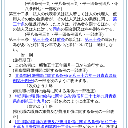
(平四条例一九・平八条例三九・平一四条例四八・令
八条例七・一部改正)
第三十二条
法人の代表者又は法人若しくは人の代理人、使
用人その他の従業者が、その法人又は人の業務に関し、
第
三十条
の違反行為をしたときは、行為者を罰するほか、そ
の法人又は人に対して
同条
の罰金刑又は科料刑を科する。
(平八条例三九・平一四条例四八・一部改正)
第三十三条
第三十条
又は
前条
の規定は、
第三十条
の違反行
為があつた時に青少年であつた者については、適用しな
い。
附
則
(施行期日)
1
この条例は、昭和五十五年四月一日から施行する。
(青森県附属機関に関する条例の一部改正)
2
青森県附属機関に関する条例
(昭和三十六年一月青森県条
例第十四号)
の一部を次のように改正する。
〔次のよう〕略
(特別職の職員の給与に関する条例の一部改正)
3
特別職の職員の給与に関する条例
(昭和二十七年九月青森
県条例第三十九号)
の一部を次のように改正する。
〔次のよう〕略
(特別職の職員の旅費及び費用弁償に関する条例の一部改
正)
4
特別職の職員の旅費及び費用弁償に関する条例
(昭和二十
七年九月青森県条例第四十三号)
の一部を次のように改正す