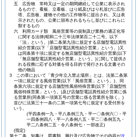
五
広告物 常時又は一定の期間継続して公衆に表示され
るもので、看板、立看板、はり紙及びはり札並びに広告
塔、広告板、建物その他の工作物等に提出され、又は表
示されたもの、公衆に頒布されるちらし並びにこれらに
類するもの
六
利用カード類 風俗営業等の規制及び業務の適正化等
に関する法律
(昭和二十三年法律第百二十二号。以下
「法」という。)
第二条第九項に規定する店舗型電話異性
紹介営業
(以下「店舗型電話異性紹介営業」という。)
又
は同条第十項に規定する無店舗型電話異性紹介営業
(以下
「無店舗型電話異性紹介営業」という。)
に関して提供さ
れる役務に応ずる対価を得る目的で発行される文書その
他の物品
3
この章において「青少年立入禁止場所」とは、法第二条第
一項に規定する風俗営業
(以下「風俗営業」という。)
、同
条第六項に規定する店舗型性風俗特殊営業
(以下「店舗型性
風俗特殊営業」という。)
及び店舗型電話異性紹介営業に係
る営業所
(同条第一項第五号の営業に係る営業所を除く。)
並びに法第三十一条の二第一項第七号に規定する受付所を
いう。
(平四条例一九・平八条例三九・平一〇条例六〇・平
一四条例四八・平一八条例八五・平二〇条例五九・
平二八条例二五・令八条例七・一部改正)
(指定)
第十二条
知事は、図書類、興行及び広告物でその内容が
次