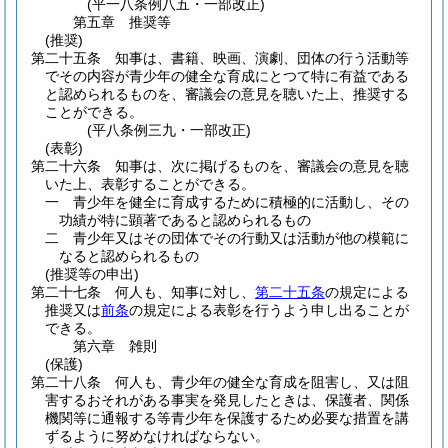
(平一八条例八五・一部改正)
第五章
推奨等
(推奨)
第二十五条
知事は、書籍、映画、演劇、団体の行う活動等
でその内容が青少年の健全な育成にとつて特に有益である
と認められるものを、審議会の意見を聴いた上、推奨する
ことができる。
(平八条例三九・一部改正)
(表彰)
第二十六条
知事は、次に掲げるものを、審議会の意見を聴
いた上、表彰することができる。
一
青少年を健全に育成するために積極的に活動し、その
功績が特に顕著であると認められるもの
二
青少年又はその団体でその行動又は活動が他の模範に
なると認められるもの
(推奨等の申出)
第二十七条
何人も、知事に対し、
第二十五条
の規定による
推奨又は
前条
の規定による表彰を行うよう申し出ることが
できる。
第六章
雑則
(保護)
第二十八条
何人も、青少年の健全な育成を阻害し、又は阻
害するおそれがある事実を発見したときは、保護者、関係
機関等に通報する等青少年を保護するため必要な措置を講
ずるように努めなければならない。