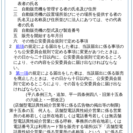
表者の氏名
二
自動販売機を管理する者の氏名及び住所
三
自動販売機の設置場所並びにその場所を提供する者の
氏名又は名称及び住所並びに法人にあつては、その代表
者の氏名
四
自動販売機の型式及び製造番号
五
販売を開始する年月日
六
その他公安委員会規則で定める事項
2
前項
の規定による届出をした者は、当該届出に係る事項の
うち公安委員会規則で定める事項に変更があつたときは、
その日から二十日以内に、公安委員会規則で定めるところ
により、その内容を公安委員会に届け出なければならな
い。
3
第一項
の規定による届出をした者は、当該届出に係る販売
を廃止したときは、その日から十日以内に、公安委員会規
則で定めるところにより、その旨を公安委員会に届け出な
ければならない。
(平八条例三九・追加、平一四条例四八・旧第十五条
の六繰上・一部改正)
(店舗型電話異性紹介営業等に係る広告物の掲出等の制限)
第十五条の五
何人も、店舗型電話異性紹介営業に係る営業
所の名称若しくは所在地若しくは電話番号若しくは無店舗
型電話異性紹介営業に係る呼称、事務所の所在地若しくは
電話番号又は利用カード類を販売する場所
(以下「店舗型電
話異性紹介営業に係る営業所の名称等」という。)
に係る広