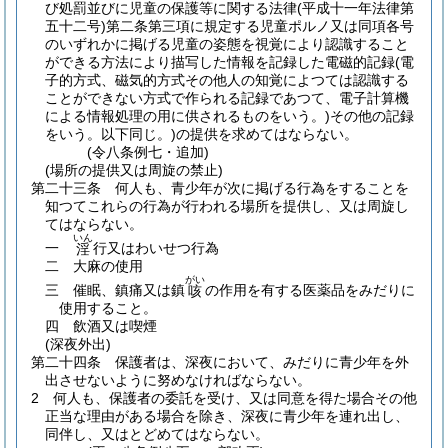
び処罰並びに児童の保護等に関する法律
(平成十一年法律第
五十二号)
第二条第三項に規定する児童ポルノ又は同項各号
のいずれかに掲げる児童の姿態を視覚により認識すること
ができる方法により描写した情報を記録した電磁的記録
(電
子的方式、磁気的方式その他人の知覚によつては認識する
ことができない方式で作られる記録であつて、電子計算機
による情報処理の用に供されるものをいう。)
その他の記録
をいう。以下同じ。)
の提供を求めてはならない。
(令八条例七・追加)
(場所の提供又は周旋の禁止)
第二十三条
何人も、青少年が次に掲げる行為をすることを
知つてこれらの行為が行われる場所を提供し、又は周旋し
てはならない。
いん
一
行又はわいせつ行為
淫
二
大麻の使用
がい
三
催眠、鎮痛又は鎮
の作用を有する医薬品をみだりに
咳
使用すること。
四
飲酒又は喫煙
(深夜外出)
第二十四条
保護者は、深夜において、みだりに青少年を外
出させないように努めなければならない。
2
何人も、保護者の委託を受け、又は同意を得た場合その他
正当な理由がある場合を除き、深夜に青少年を連れ出し、
同伴し、又はとどめてはならない。