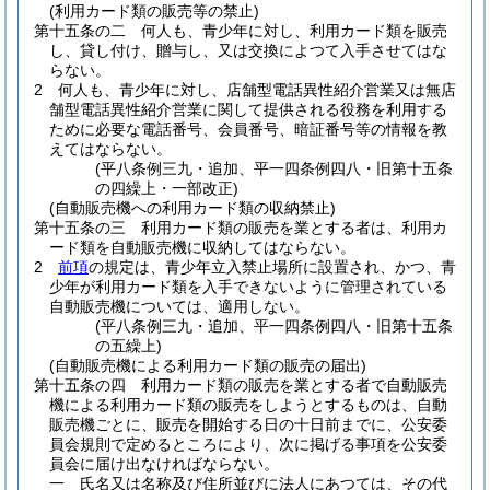
(利用カード類の販売等の禁止)
第十五条の二
何人も、青少年に対し、利用カード類を販売
し、貸し付け、贈与し、又は交換によつて入手させてはな
らない。
2
何人も、青少年に対し、店舗型電話異性紹介営業又は無店
舗型電話異性紹介営業に関して提供される役務を利用する
ために必要な電話番号、会員番号、暗証番号等の情報を教
えてはならない。
(平八条例三九・追加、平一四条例四八・旧第十五条
の四繰上・一部改正)
(自動販売機への利用カード類の収納禁止)
第十五条の三
利用カード類の販売を業とする者は、利用カ
ード類を自動販売機に収納してはならない。
2
前項
の規定は、青少年立入禁止場所に設置され、かつ、青
少年が利用カード類を入手できないように管理されている
自動販売機については、適用しない。
(平八条例三九・追加、平一四条例四八・旧第十五条
の五繰上)
(自動販売機による利用カード類の販売の届出)
第十五条の四
利用カード類の販売を業とする者で自動販売
機による利用カード類の販売をしようとするものは、自動
販売機ごとに、販売を開始する日の十日前までに、公安委
員会規則で定めるところにより、次に掲げる事項を公安委
員会に届け出なければならない。
一
氏名又は名称及び住所並びに法人にあつては、その代