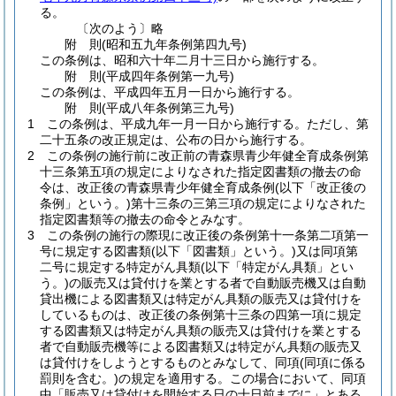
る。
〔次のよう〕略
附
則
(昭和五九年
条例第四九号)
この条例は、昭和六十年二月十三日から施行する。
附
則
(平成四年
条例第一九号)
この条例は、平成四年五月一日から施行する。
附
則
(平成八年
条例第三九号)
1
この条例は、平成九年一月一日から施行する。
ただし、第
二十五条の改正規定は、公布の日から施行する。
2
この条例の施行前に改正前の青森県青少年健全育成条例第
十三条第五項の規定によりなされた指定図書類の撤去の命
令は、改正後の青森県青少年健全育成条例
(以下「改正後の
条例」という。)
第十三条の三第三項の規定によりなされた
指定図書類等の撤去の命令とみなす。
3
この条例の施行の際現に改正後の条例第十一条第二項第一
号に規定する図書類
(以下「図書類」という。)
又は同項第
二号に規定する特定がん具類
(以下「特定がん具類」とい
う。)
の販売又は貸付けを業とする者で自動販売機又は自動
貸出機による図書類又は特定がん具類の販売又は貸付けを
しているものは、改正後の条例第十三条の四第一項に規定
する図書類又は特定がん具類の販売又は貸付けを業とする
者で自動販売機等による図書類又は特定がん具類の販売又
は貸付けをしようとするものとみなして、同項
(同項に係る
罰則を含む。)
の規定を適用する。
この場合において、同項
中「販売又は貸付けを開始する日の十日前までに」とある