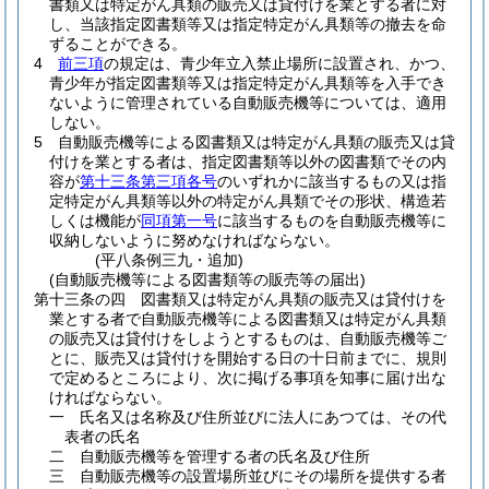
書類又は特定がん具類の販売又は貸付けを業とする者に対
し、当該指定図書類等又は指定特定がん具類等の撤去を命
ずることができる。
4
前三項
の規定は、青少年立入禁止場所に設置され、かつ、
青少年が指定図書類等又は指定特定がん具類等を入手でき
ないように管理されている自動販売機等については、適用
しない。
5
自動販売機等による図書類又は特定がん具類の販売又は貸
付けを業とする者は、指定図書類等以外の図書類でその内
容が
第十三条第三項各号
のいずれかに該当するもの又は指
定特定がん具類等以外の特定がん具類でその形状、構造若
しくは機能が
同項第一号
に該当するものを自動販売機等に
収納しないように努めなければならない。
(平八条例三九・追加)
(自動販売機等による図書類等の販売等の届出)
第十三条の四
図書類又は特定がん具類の販売又は貸付けを
業とする者で自動販売機等による図書類又は特定がん具類
の販売又は貸付けをしようとするものは、自動販売機等ご
とに、販売又は貸付けを開始する日の十日前までに、規則
で定めるところにより、次に掲げる事項を知事に届け出な
ければならない。
一
氏名又は名称及び住所並びに法人にあつては、その代
表者の氏名
二
自動販売機等を管理する者の氏名及び住所
三
自動販売機等の設置場所並びにその場所を提供する者