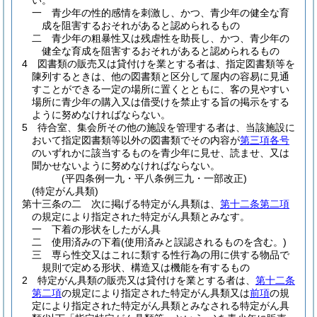
い。
一
青少年の性的感情を刺激し、かつ、青少年の健全な育
成を阻害するおそれがあると認められるもの
二
青少年の粗暴性又は残虐性を助長し、かつ、青少年の
健全な育成を阻害するおそれがあると認められるもの
4
図書類の販売又は貸付けを業とする者は、指定図書類等を
陳列するときは、他の図書類と区分して屋内の容易に見通
すことができる一定の場所に置くとともに、客の見やすい
場所に青少年の購入又は借受けを禁止する旨の掲示をする
ように努めなければならない。
5
待合室、集会所その他の施設を管理する者は、当該施設に
おいて指定図書類等以外の図書類でその内容が
第三項各号
のいずれかに該当するものを青少年に見せ、読ませ、又は
聞かせないように努めなければならない。
(平四条例一九・平八条例三九・一部改正)
(特定がん具類)
第十三条の二
次に掲げる特定がん具類は、
第十二条第二項
の規定により指定された特定がん具類とみなす。
一
下着の形状をしたがん具
二
使用済みの下着
(使用済みと誤認されるものを含む。)
三
専ら性交又はこれに類する性行為の用に供する物品で
規則で定める形状、構造又は機能を有するもの
2
特定がん具類の販売又は貸付けを業とする者は、
第十二条
第二項
の規定により指定された特定がん具類又は
前項
の規
定により指定された特定がん具類とみなされる特定がん具