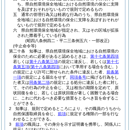
ち、県自然環境保全地域における自然環境の保全に支障
を及ぼすおそれがないもので規則で定めるもの
五
通常の管理行為又は軽易な行為のうち、県自然環境保
全地域における自然環境の保全に支障を及ぼすおそれが
ないもので規則で定めるもの
六
県自然環境保全地域が指定され、又はその区域が拡張
された際着手している行為
(昭四八条例四二・平二三条例五六・一部改正)
(中止命令等)
第二十条
知事は、県自然環境保全地域における自然環境の
保全のために必要があると認めるときは、
第十七条第四項
若しくは
第十八条第三項
の規定に違反し、若しくは
第十七
条第五項
(
第十八条第四項
において準用する場合を含む。)
の規定により許可に附せられた条件に違反した者、
前条第
一項
の規定による届出をせず、
同項各号
に掲げる行為をし
た者又は
同条第二項
の規定による処分に違反した者に対し
て、その行為の中止を命じ、又は相当の期限を定めて、原
状回復を命じ、若しくは原状回復が著しく困難である場合
に、これに代わるべき必要な措置をとるべき旨を命ずるこ
とができる。
2
知事は、規則で定めるところにより、その職員のうちから
自然保護取締員を命じ、
前項
に規定する権限の一部を行な
わせることができる。
3
前項
の職員は、その身分を示す証明書を携帯し、関係人に
提示しなければならない。