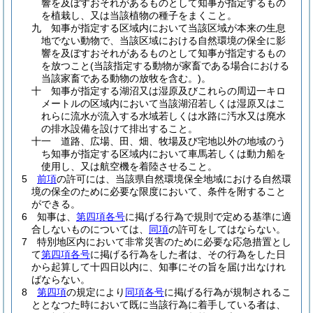
響を及ぼすおそれがあるものとして知事が指定するもの
を植栽し、又は当該植物の種子をまくこと。
九
知事が指定する区域内において当該区域が本来の生息
地でない動物で、当該区域における自然環境の保全に影
響を及ぼすおそれがあるものとして知事が指定するもの
を放つこと
(当該指定する動物が家畜である場合における
当該家畜である動物の放牧を含む。)
。
十
知事が指定する湖沼又は湿原及びこれらの周辺一キロ
メートルの区域内において当該湖沼若しくは湿原又はこ
れらに流水が流入する水域若しくは水路に汚水又は廃水
の排水設備を設けて排出すること。
十一
道路、広場、田、畑、牧場及び宅地以外の地域のう
ち知事が指定する区域内において車馬若しくは動力船を
使用し、又は航空機を着陸させること。
5
前項
の許可には、当該県自然環境保全地域における自然環
境の保全のために必要な限度において、条件を附すること
ができる。
6
知事は、
第四項各号
に掲げる行為で規則で定める基準に適
合しないものについては、
同項
の許可をしてはならない。
7
特別地区内において非常災害のために必要な応急措置とし
て
第四項各号
に掲げる行為をした者は、その行為をした日
から起算して十四日以内に、知事にその旨を届け出なけれ
ばならない。
8
第四項
の規定により
同項各号
に掲げる行為が規制されるこ
ととなつた時において既に当該行為に着手している者は、