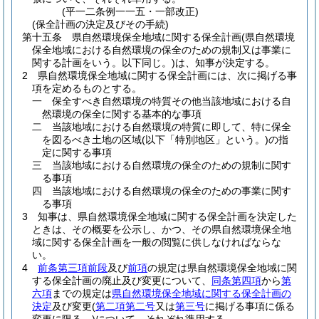
(平一二条例一一五・一部改正)
(保全計画の決定及びその手続)
第十五条
県自然環境保全地域に関する保全計画
(県自然環境
保全地域における自然環境の保全のための規制又は事業に
関する計画をいう。以下同じ。)
は、知事が決定する。
2
県自然環境保全地域に関する保全計画には、次に掲げる事
項を定めるものとする。
一
保全すべき自然環境の特質その他当該地域における自
然環境の保全に関する基本的な事項
二
当該地域における自然環境の特質に即して、特に保全
を図るべき土地の区域
(以下「特別地区」という。)
の指
定に関する事項
三
当該地域における自然環境の保全のための規制に関す
る事項
四
当該地域における自然環境の保全のための事業に関す
る事項
3
知事は、県自然環境保全地域に関する保全計画を決定した
ときは、その概要を公示し、かつ、その県自然環境保全地
域に関する保全計画を一般の閲覧に供しなければならな
い。
4
前条第三項前段
及び
前項
の規定は県自然環境保全地域に関
する保全計画の廃止及び変更について、
同条第四項
から
第
六項
までの規定は
県自然環境保全地域に関する保全計画の
決定
及び変更
(
第二項第二号
又は
第三号
に掲げる事項に係る