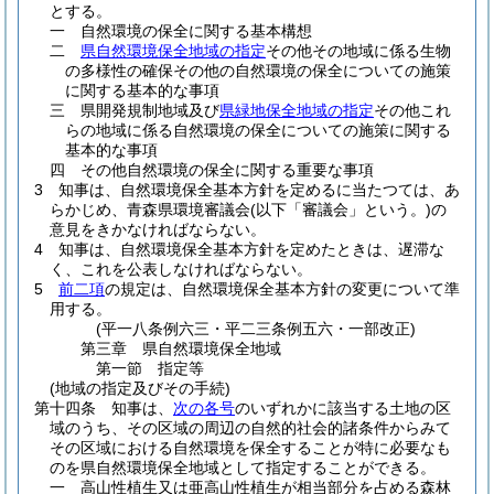
とする。
一
自然環境の保全に関する基本構想
二
県自然環境保全地域の指定
その他その地域に係る生物
の多様性の確保その他の自然環境の保全についての施策
に関する基本的な事項
三
県開発規制地域及び
県緑地保全地域の指定
その他これ
らの地域に係る自然環境の保全についての施策に関する
基本的な事項
四
その他自然環境の保全に関する重要な事項
3
知事は、自然環境保全基本方針を定めるに当たつては、あ
らかじめ、青森県環境審議会
(以下「審議会」という。)
の
意見をきかなければならない。
4
知事は、自然環境保全基本方針を定めたときは、遅滞な
く、これを公表しなければならない。
5
前二項
の規定は、自然環境保全基本方針の変更について準
用する。
(平一八条例六三・平二三条例五六・一部改正)
第三章
県自然環境保全地域
第一節
指定等
(地域の指定及びその手続)
第十四条
知事は、
次の各号
のいずれかに該当する土地の区
域のうち、その区域の周辺の自然的社会的諸条件からみて
その区域における自然環境を保全することが特に必要なも
のを県自然環境保全地域として指定することができる。
一
高山性植生又は亜高山性植生が相当部分を占める森林