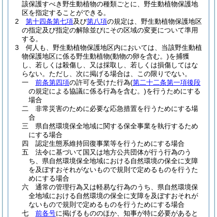
該保護すべき野生動植物の種類ごとに、野生動植物保護地
区を指定することができる。
2
第十四条第七項
及び
第八項
の規定は、野生動植物保護地区
の指定及び指定の解除並びにその区域の変更について準用
する。
3
何人も、野生動植物保護地区内においては、当該野生動植
物保護地区に係る野生動植物
(動物の卵を含む。)
を捕獲
し、若しくは殺傷し、又は採取し、若しくは損傷してはな
らない。
ただし、次に掲げる場合は、この限りでない。
一
前条第四項
の許可を受けた行為
(
第二十二条第一項後段
の規定による協議に係る行為を含む。)
を行うためにする
場合
二
非常災害のために必要な応急措置を行うためにする場
合
三
県自然環境保全地域に関する保全事業を執行するため
にする場合
四
認定生態系維持回復事業等を行うためにする場合
五
法令に基づいて国又は地方公共団体が行う行為のう
ち、県自然環境保全地域における自然環境の保全に支障
を及ぼすおそれがないもので規則で定めるものを行うた
めにする場合
六
通常の管理行為又は軽易な行為のうち、県自然環境保
全地域における自然環境の保全に支障を及ぼすおそれが
ないもので規則で定めるものを行うためにする場合
七
前各号
に掲げるもののほか、知事が特に必要があると