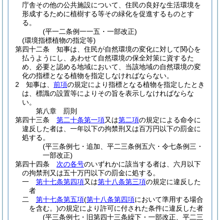
庁舎その他の公共施設について、住民の良好な生活環境を
形成するために植樹する等その緑化を促進するものとす
る。
(平一二条例一一五・一部改正)
(環境指標植物の指定等)
第四十二条
知事は、住民が自然環境の変化に対して関心を
払うようにし、あわせて自然環境の保全対策に資するた
め、必要と認める地域において、当該地域の自然環境の変
化の指標となる植物を指定しなければならない。
2
知事は、
前項
の規定により指標となる植物を指定したとき
は、標識の設置等によりその旨を表示しなければならな
い。
第八章
罰則
第四十三条
第二十条第一項
又は
第二項
の規定による命令に
違反した者は、一年以下の拘禁刑又は百万円以下の罰金に
処する。
(平三条例七・追加、平二三条例五六・令七条例三・
一部改正)
第四十四条
次の各号
のいずれかに該当する者は、六月以下
の拘禁刑又は五十万円以下の罰金に処する。
一
第十七条第四項
又は
第十八条第三項
の規定に違反した
者
二
第十七条第五項
(
第十八条第四項
において準用する場合
を含む。)
の規定により許可に付された条件に違反した者
(平三条例七・旧第四十三条繰下・一部改正、平二三