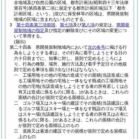
全地域及び自然公園の区域、都市計画法
(昭和四十三年法律
第百号)
第四条第二項に規定する都市計画区域
(以下「都市
計画区域」という。)
並びに保安林等の区域は、県開発規制
地域の区域に含まれないものとする。
3
第十四条第三項前段
、
第七項
及び
第八項
の規定は、
県開発
規制地域の指定
及び指定の解除並びにその区域の変更につ
いて準用する。
(届出)
第二十四条
県開発規制地域内において
次の各号
に掲げる行
為をしようとする者は、その行為に着手しようとする日の
六十日前までに、知事に対し、規則で定めるところによ
り、行為の種類、場所、施行方法及び着手予定日その他規
則で定める事項を届け出なければならない。
一
工場用地その他の宅地の造成でその面積
(当該造成に係
る工場用地その他の宅地と一体をなす既成の工場用地そ
の他の宅地
(当該造成をしようとする者の所有若しくは占
有又は造成に係るものに限る。)
があるときは、これらの
面積の合計)
が規則で定める面積以上のもの
二
ゴルフ場又はスキー場の建設でその面積
(当該建設に係
るゴルフ場又はスキー場と一体をなす既設のゴルフ場又
はスキー場
(当該建設をしようとする者の所有又は占有に
係るものに限る。)
があるときは、これらの面積の合計)
が規則で定める面積以上のもの
三
道路又は索道の建設でその規模が規則で定める規模以
上のもの