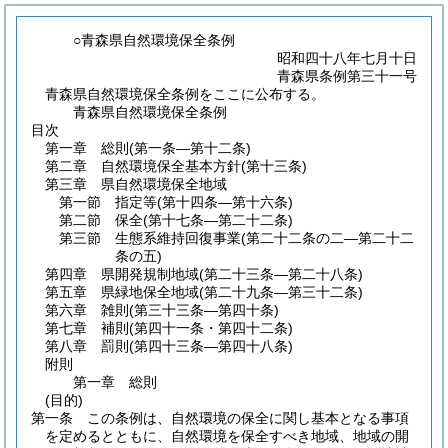
○青森県自然環境保全条例
昭和四十八年七月十日
青森県条例第三十一号
青森県自然環境保全条例をここに公布する。
青森県自然環境保全条例
目次
第一章
総則
(第一条―第十二条)
第二章
自然環境保全基本方針
(第十三条)
第三章
県自然環境保全地域
第一節
指定等
(第十四条―第十六条)
第二節
保全
(第十七条―第二十二条)
第三節
生態系維持回復事業
(第二十二条の二―第二十二
条の五)
第四章
県開発規制地域
(第二十三条―第二十八条)
第五章
県緑地保全地域
(第二十九条―第三十二条)
第六章
雑則
(第三十三条―第四十条)
第七章
補則
(第四十一条・第四十二条)
第八章
罰則
(第四十三条―第四十八条)
附則
第一章
総則
(目的)
第一条
この条例は、自然環境の保全に関し基本となる事項
を定めるとともに、自然環境を保全すべき地域、地域の開