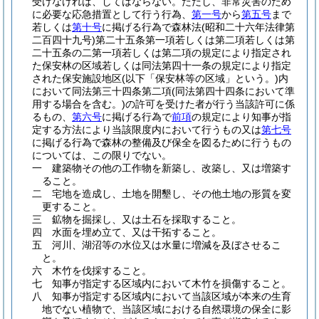
受けなければ、してはならない。
ただし、非常災害のため
に必要な応急措置として行う行為、
第一号
から
第五号
まで
若しくは
第十号
に掲げる行為で森林法
(昭和二十六年法律第
二百四十九号)
第二十五条第一項若しくは第二項若しくは第
二十五条の二第一項若しくは第二項の規定により指定され
た保安林の区域若しくは同法第四十一条の規定により指定
された保安施設地区
(以下「保安林等の区域」という。)
内
において同法第三十四条第二項
(同法第四十四条において準
用する場合を含む。)
の許可を受けた者が行う当該許可に係
るもの、
第六号
に掲げる行為で
前項
の規定により知事が指
定する方法により当該限度内において行うもの又は
第七号
に掲げる行為で森林の整備及び保全を図るために行うもの
については、この限りでない。
一
建築物その他の工作物を新築し、改築し、又は増築す
ること。
二
宅地を造成し、土地を開墾し、その他土地の形質を変
更すること。
三
鉱物を掘採し、又は土石を採取すること。
四
水面を埋め立て、又は干拓すること。
五
河川、湖沼等の水位又は水量に増減を及ぼさせるこ
と。
六
木竹を伐採すること。
七
知事が指定する区域内において木竹を損傷すること。
八
知事が指定する区域内において当該区域が本来の生育
地でない植物で、当該区域における自然環境の保全に影