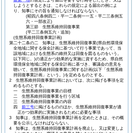
条第一項
の規定により届出を要する行為をしたとき、又は
しようとするときは、これらの規定による届出の例によ
り、知事にその旨を通知しなければならない。
(昭四八条例四二・平一二条例一一五・平二三条例五
六・一部改正)
第三節
生態系維持回復事業
(平二三条例五六・追加)
(生態系維持回復事業計画)
第二十二条の二
知事は、生態系維持回復事業
(県自然環境保
全地域に関する保全計画に基づいて行う事業であって、当
該地域における生態系の維持又は回復を図るものをいう。
以下同じ。)
の適正かつ効果的な実施に資するため、県自然
環境保全地域に関する保全計画に基づき、審議会の意見を
聴いて、生態系維持回復事業に関する計画
(以下「生態系維
持回復事業計画」という。)
を定めるものとする。
2
生態系維持回復事業計画においては、次に掲げる事項を定
めるものとする。
一
生態系維持回復事業の目標
二
生態系維持回復事業を行う区域
三
生態系維持回復事業の内容
四
前三号
に掲げるもののほか、生態系維持回復事業が適
正かつ効果的に実施されるために必要な事項
3
知事は、生態系維持回復事業計画を定めたときは、その概
要を公示しなければならない。
4
知事は、生態系維持回復事業計画を廃止し、又は変更しよ