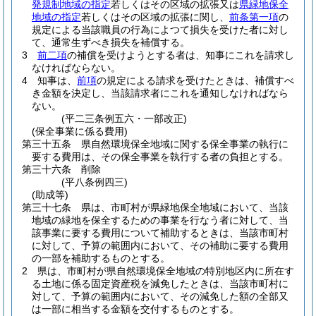
発規制地域の指定
若しくはその区域の拡張又は
県緑地保全
地域の指定
若しくはその区域の拡張に関し、
前条第一項
の
規定による当該職員の行為によつて損失を受けた者に対し
て、通常生ずべき損失を補償する。
3
前二項
の補償を受けようとする者は、知事にこれを請求し
なければならない。
4
知事は、
前項
の規定による請求を受けたときは、補償すべ
き金額を決定し、当該請求者にこれを通知しなければなら
ない。
(平二三条例五六・一部改正)
(保全事業に係る費用)
第三十五条
県自然環境保全地域に関する保全事業の執行に
要する費用は、その保全事業を執行する者の負担とする。
第三十六条
削除
(平八条例四三)
(助成等)
第三十七条
県は、市町村が県緑地保全地域において、当該
地域の緑地を保全するための事業を行なう者に対して、当
該事業に要する費用について補助するときは、当該市町村
に対して、予算の範囲内において、その補助に要する費用
の一部を補助するものとする。
2
県は、市町村が県自然環境保全地域の特別地区内に所在す
る土地に係る固定資産税を減免したときは、当該市町村に
対して、予算の範囲内において、その減免した額の全部又
は一部に相当する金額を交付するものとする。