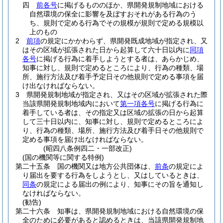
四
前各号
に掲げるもののほか、県開発規制地域における
自然環境の保全に影響を及ぼすおそれがある行為のう
ち、規則で定める行為でその規模が規則で定める規模以
上のもの
2
前項
の規定にかかわらず、県開発既成地域が指定され、又
はその区域が拡張された日から起算して六十日以内に
同項
各号
に掲げる行為に着手しようとする者は、あらかじめ、
知事に対し、規則で定めるところにより、行為の種類、場
所、施行方法及び着手予定日その他規則で定める事項を届
け出なければならない。
3
県開発規制地域が指定され、又はその区域が拡張された際
当該県開発規制地域内において
第一項各号
に掲げる行為に
着手している者は、その指定又は区域の拡張の日から起算
して三十日以内に、知事に対し、規則で定めるところによ
り、行為の種類、場所、施行方法及び着手日その他規則で
定める事項を届け出なければならない。
(昭四八条例四二・一部改正)
(国の機関等に関する特例)
第二十五条
国の機関又は地方公共団体は、
前条
の規定によ
り届出を要する行為をしようとし、又はしているときは、
同条
の規定による届出の例により、知事にその旨を通知し
なければならない。
(勧告)
第二十六条
知事は、県開発規制地域における自然環境の保
全のために必要があると認めるときは、当該県開発規制地