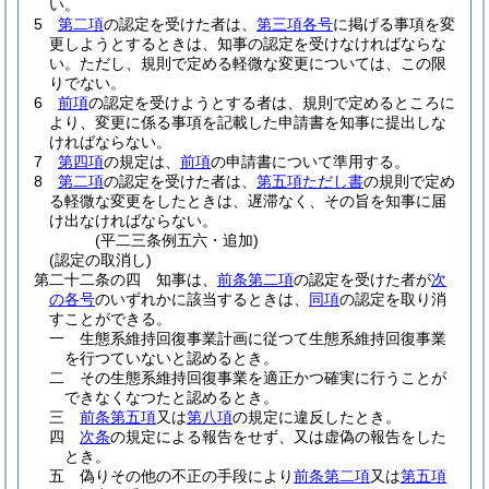
い。
5
第二項
の認定を受けた者は、
第三項各号
に掲げる事項を変
更しようとするときは、知事の認定を受けなければならな
い。
ただし、規則で定める軽微な変更については、この限
りでない。
6
前項
の認定を受けようとする者は、規則で定めるところに
より、変更に係る事項を記載した申請書を知事に提出しな
ければならない。
7
第四項
の規定は、
前項
の申請書について準用する。
8
第二項
の認定を受けた者は、
第五項ただし書
の規則で定め
る軽微な変更をしたときは、遅滞なく、その旨を知事に届
け出なければならない。
(平二三条例五六・追加)
(認定の取消し)
第二十二条の四
知事は、
前条第二項
の認定を受けた者が
次
の各号
のいずれかに該当するときは、
同項
の認定を取り消
すことができる。
一
生態系維持回復事業計画に従つて生態系維持回復事業
を行つていないと認めるとき。
二
その生態系維持回復事業を適正かつ確実に行うことが
できなくなつたと認めるとき。
三
前条第五項
又は
第八項
の規定に違反したとき。
四
次条
の規定による報告をせず、又は虚偽の報告をした
とき。
五
偽りその他の不正の手段により
前条第二項
又は
第五項