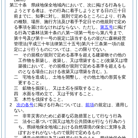
第三十条
県緑地保全地域内において、次に掲げる行為をし
ようとする者は、その行為に着手しようとする日の三十日
前までに、知事に対し、規則で定めるところにより、行為
の種類、場所、施行方法及び着手予定日その他規則で定め
る事項を届け出なければならない。
ただし、
第五号
に掲げ
る行為で森林法第十条の八第一項第一号から第八号まで、
第十号及び第十一号の規定に該当するもの並びに森林経営
管理法
(平成三十年法律第三十五号)
第六十三条第一項の規
定により行うものについては、この限りでない。
一
その規模が規則で定める基準を超える建築物その他の
工作物を新築し、改築し、又は増築すること
(改築又は増
築後において、その規模が規則で定める基準を超えるも
のとなる場合における改築又は増築を含む。)
。
二
宅地を造成し、土地を開墾し、その他土地の形質を変
更すること。
三
鉱物を掘採し、又は土石を採取すること。
四
水面を埋め立て、又は干拓すること。
五
木竹を伐採すること。
2
次の各号
に掲げる行為については、
前項
の規定は、適用し
ない。
一
非常災害のために必要な応急措置として行なう行為
二
法令に基づいて国又は地方公共団体が行なう行為のう
ち、県緑地保全地域における自然環境の保全に支障を及
ぼすおそれがないもので規則で定めるもの