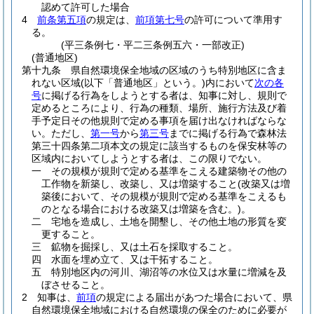
認めて許可した場合
4
前条第五項
の規定は、
前項第七号
の許可について準用す
る。
(平三条例七・平二三条例五六・一部改正)
(普通地区)
第十九条
県自然環境保全地域の区域のうち特別地区に含ま
れない区域
(以下「普通地区」という。)
内において
次の各
号
に掲げる行為をしようとする者は、知事に対し、規則で
定めるところにより、行為の種類、場所、施行方法及び着
手予定日その他規則で定める事項を届け出なければならな
い。
ただし、
第一号
から
第三号
までに掲げる行為で森林法
第三十四条第二項本文の規定に該当するものを保安林等の
区域内においてしようとする者は、この限りでない。
一
その規模が規則で定める基準をこえる建築物その他の
工作物を新築し、改築し、又は増築すること
(改築又は増
築後において、その規模が規則で定める基準をこえるも
のとなる場合における改築又は増築を含む。)
。
二
宅地を造成し、土地を開墾し、その他土地の形質を変
更すること。
三
鉱物を掘採し、又は土石を採取すること。
四
水面を埋め立て、又は干拓すること。
五
特別地区内の河川、湖沼等の水位又は水量に増減を及
ぼさせること。
2
知事は、
前項
の規定による届出があつた場合において、県
自然環境保全地域における自然環境の保全のために必要が