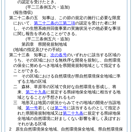
の認定を受けたとき。
(平二三条例五六・追加)
(報告徴収)
第二十二条の五
知事は、この節の規定の施行に必要な限度
において、
第二十二条の三第二項
の認定を受けた者に対
し、その生態系維持回復事業の実施状況その他必要な事項
に関し報告を求めることができる。
(平二三条例五六・追加)
第四章
県開発規制地域
(地域の指定及びその手続)
第二十三条
知事は、
次の各号
のいずれかに該当する区域の
うち、その区域における無秩序な開発を規制し、自然環境
の保全に努めるべき地域を県開発規制地域として指定する
ことができる。
一
その区域における自然環境が県自然環境保全地域に準
ずる土地の区域
二
森林、草原等の区域で良好な自然環境を形成し、将
来、
第二十九条
に規定する県緑地保全地域に相当する地
域となることが予想されるもの
三
地形又は地質の状況からみてその地域の開発が当該地
域、
第一号
若しくは
第二号
に該当するものとして指定さ
れた県開発規制地域又は
第二十九条
に規定する県緑地保
全地域の自然環境に好ましくない影響を著しく及ぼすお
それがある区域
2
原生自然環境保全地域、自然環境保全地域、県自然環境保