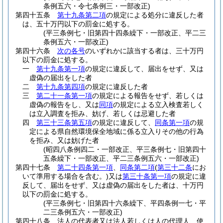
条例五六・令七条例三・一部改正)
第四十五条
第十九条第二項
の規定による処分に違反した者
は、五十万円以下の罰金に処する。
(平三条例七・旧第四十四条繰下・一部改正、平二三
条例五六・一部改正)
第四十六条
次の各号
のいずれかに該当する者は、三十万円
以下の罰金に処する。
一
第十九条第一項
の規定に違反して、届出をせず、又は
虚偽の届出をした者
二
第十九条第四項
の規定に違反した者
三
第二十一条第一項
の規定による報告をせず、若しくは
虚偽の報告をし、又は
同項
の規定による立入検査若しく
は立入調査を拒み、妨げ、若しくは忌避した者
四
第三十三条第五項
の規定に違反して、
同条第一項
の規
定による県自然環境保全地域に係る立入りその他の行為
を拒み、又は妨げた者
(昭四八条例四二・一部改正、平三条例七・旧第四十
五条繰下・一部改正、平二三条例五六・一部改正)
第四十七条
第二十四条第一項
、
同条第二項
(
第三十二条
にお
いて準用する場合を含む。)
又は
第三十条第一項
の規定に違
反して、届出をせず、又は虚偽の届出をした者は、十万円
以下の罰金に処する。
(平三条例七・旧第四十六条繰下、平四条例一七・平
二三条例五六・一部改正)
第四十八条
法人の代表者又は法人若しくは人の代理人、使