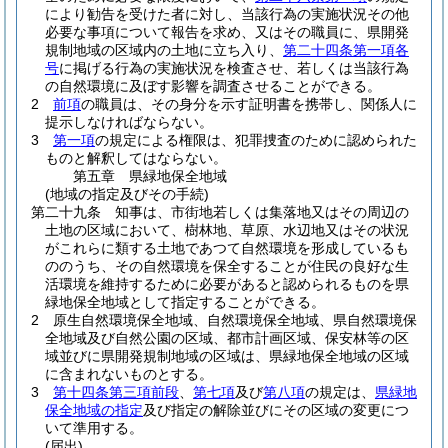
により勧告を受けた者に対し、当該行為の実施状況その他
必要な事項について報告を求め、又はその職員に、県開発
規制地域の区域内の土地に立ち入り、
第二十四条第一項各
号
に掲げる行為の実施状況を検査させ、若しくは当該行為
の自然環境に及ぼす影響を調査させることができる。
2
前項
の職員は、その身分を示す証明書を携帯し、関係人に
提示しなければならない。
3
第一項
の規定による権限は、犯罪捜査のために認められた
ものと解釈してはならない。
第五章
県緑地保全地域
(地域の指定及びその手続)
第二十九条
知事は、市街地若しくは集落地又はその周辺の
土地の区域において、樹林地、草原、水辺地又はその状況
がこれらに類する土地であつて自然環境を形成しているも
ののうち、その自然環境を保全することが住民の良好な生
活環境を維持するために必要があると認められるものを県
緑地保全地域として指定することができる。
2
原生自然環境保全地域、自然環境保全地域、県自然環境保
全地域及び自然公園の区域、都市計画区域、保安林等の区
域並びに県開発規制地域の区域は、県緑地保全地域の区域
に含まれないものとする。
3
第十四条第三項前段
、
第七項
及び
第八項
の規定は、
県緑地
保全地域の指定
及び指定の解除並びにその区域の変更につ
いて準用する。
(届出)