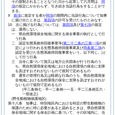
その規制されることとなつた日から起算して六月間は、
同
項
の規定にかかわらず、引き続き当該行為をすることがで
きる。
9
前項
に規定する者が
同項
の期間内に当該行為について知事
に届け出たときは、
第四項
の許可を受けたものとみなす。
10
次に掲げる行為については、
第四項
及び
第七項
の規定
は、適用しない。
一
県自然環境保全地域に関する保全事業の執行として行
う行為
二
認定生態系維持回復事業等
(
第二十二条の三第一項
の規
定により行われる生態系維持回復事業及び
同条第二項
の
認定を受けた生態系維持回復事業をいう。以下同じ。)
と
して行う行為
三
法令に基づいて国又は地方公共団体が行う行為のう
ち、県自然環境保全地域における自然環境の保全に支障
を及ぼすおそれがないもので規則で定めるもの
四
通常の管理行為又は軽易な行為のうち、県自然環境保
全地域における自然環境の保全に支障を及ぼすおそれが
ないもので規則で定めるもの
(平三条例七・平一二条例一一五・平二三条例五六・
一部改正)
(野生動植物保護地区)
第十八条
知事は、特別地区内における特定の野生動植物の
保護のために特に必要があると認めるときは、県自然環境
保全地域に関する保全計画に基づいて、その区域内に、当