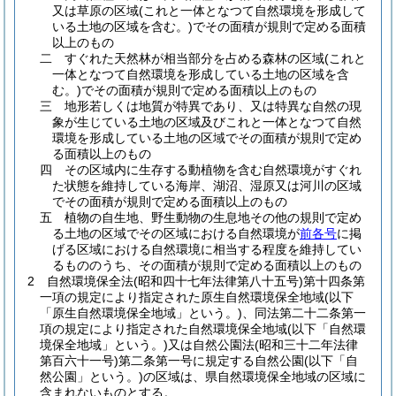
又は草原の区域
(これと一体となつて自然環境を形成して
いる土地の区域を含む。)
でその面積が規則で定める面積
以上のもの
二
すぐれた天然林が相当部分を占める森林の区域
(これと
一体となつて自然環境を形成している土地の区域を含
む。)
でその面積が規則で定める面積以上のもの
三
地形若しくは地質が特異であり、又は特異な自然の現
象が生じている土地の区域及びこれと一体となつて自然
環境を形成している土地の区域でその面積が規則で定め
る面積以上のもの
四
その区域内に生存する動植物を含む自然環境がすぐれ
た状態を維持している海岸、湖沼、湿原又は河川の区域
でその面積が規則で定める面積以上のもの
五
植物の自生地、野生動物の生息地その他の規則で定め
る土地の区域でその区域における自然環境が
前各号
に掲
げる区域における自然環境に相当する程度を維持してい
るもののうち、その面積が規則で定める面積以上のもの
2
自然環境保全法
(昭和四十七年法律第八十五号)
第十四条第
一項の規定により指定された原生自然環境保全地域
(以下
「原生自然環境保全地域」という。)
、同法第二十二条第一
項の規定により指定された自然環境保全地域
(以下「自然環
境保全地域」という。)
又は自然公園法
(昭和三十二年法律
第百六十一号)
第二条第一号に規定する自然公園
(以下「自
然公園」という。)
の区域は、県自然環境保全地域の区域に
含まれないものとする。