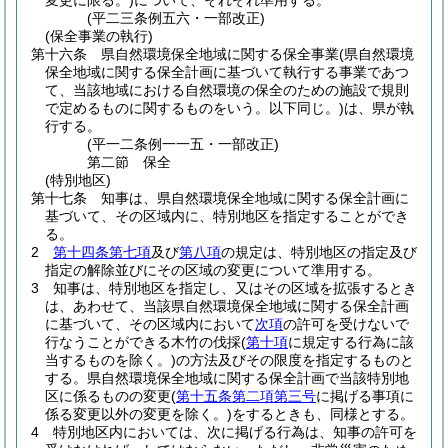
変更に限る。)
について、それぞれ準用する。
(平二三条例五六・一部改正)
(保全事業の執行)
第十六条
県自然環境保全地域に関する保全事業
(県自然環境
保全地域に関する保全計画に基づいて執行する事業であつ
て、当該地域における自然環境の保全のための施設で規則
で定めるものに関するものをいう。以下同じ。)
は、県が執
行する。
(平一二条例一一五・一部改正)
第二節
保全
(特別地区)
第十七条
知事は、県自然環境保全地域に関する保全計画に
基づいて、その区域内に、特別地区を指定することができ
る。
2
第十四条第七項
及び
第八項
の規定は、特別地区の指定及び
指定の解除並びにその区域の変更について準用する。
3
知事は、特別地区を指定し、又はその区域を拡張するとき
は、あわせて、当該県自然環境保全地域に関する保全計画
に基づいて、その区域内において
次項
の許可を受けないで
行なうことができる木竹の伐採
(
第十項
に規定する行為に該
当するものを除く。)
の方法及びその限度を指定するものと
する。
県自然環境保全地域に関する保全計画で当該特別地
区に係るものの変更
(
第十五条第二項第三号
に掲げる事項に
係る変更以外の変更を除く。)
をするときも、同様とする。
4
特別地区内においては、次に掲げる行為は、知事の許可を