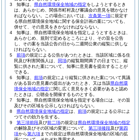
3
知事は、
県自然環境保全地域の指定
をしようとするとき
は、あらかじめ、関係市町村及び審議会の意見を聴かなけ
ればならない。
この場合においては、
次条第一項
に規定す
る県自然環境保全地域に関する保全計画の案についても、
併せて、その意見をきかなければならない。
4
知事は、県自然環境保全地域を指定しようとするときは、
あらかじめ、規則で定めるところにより、その旨を公告
し、その案を当該公告の日から二週間公衆の縦覧に供しな
ければならない。
5
前項
の規定による公告があつたときは、当該区域に係る住
民及び利害関係人は、
同項
の縦覧期間満了の日までに、縦
覧に供された案について、知事に意見書を提出することが
できる。
6
知事は、
前項
の規定により縦覧に供された案について異議
がある旨の意見書の提出があつたとき、又は当該
県自然環
境保全地域の指定
に関し広く意見をきく必要があると認め
たときは、公聴会を開催するものとする。
7
知事は、県自然環境保全地域を指定する場合には、その旨
及びその区域を公示しなければならない。
8
県自然環境保全地域の指定
は、
前項
の規定による公示によ
つてその効力を生ずる。
9
第三項前段
及び
前二項
の規定は
県自然環境保全地域の指定
の解除及びその区域の変更について、
第三項後段
及び
第四
項
から
第六項
までの規定は県自然環境保全地域の区域の拡
張について、それぞれ準用する。