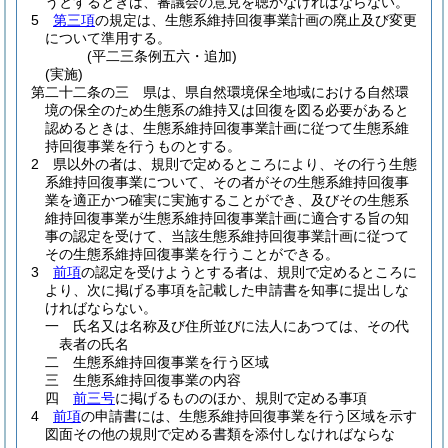
うとするときは、審議会の意見を聴かなければならない。
5
第三項
の規定は、生態系維持回復事業計画の廃止及び変更
について準用する。
(平二三条例五六・追加)
(実施)
第二十二条の三
県は、県自然環境保全地域における自然環
境の保全のため生態系の維持又は回復を図る必要があると
認めるときは、生態系維持回復事業計画に従つて生態系維
持回復事業を行うものとする。
2
県以外の者は、規則で定めるところにより、その行う生態
系維持回復事業について、その者がその生態系維持回復事
業を適正かつ確実に実施することができ、及びその生態系
維持回復事業が生態系維持回復事業計画に適合する旨の知
事の認定を受けて、当該生態系維持回復事業計画に従つて
その生態系維持回復事業を行うことができる。
3
前項
の認定を受けようとする者は、規則で定めるところに
より、次に掲げる事項を記載した申請書を知事に提出しな
ければならない。
一
氏名又は名称及び住所並びに法人にあつては、その代
表者の氏名
二
生態系維持回復事業を行う区域
三
生態系維持回復事業の内容
四
前三号
に掲げるもののほか、規則で定める事項
4
前項
の申請書には、生態系維持回復事業を行う区域を示す
図面その他の規則で定める書類を添付しなければならな