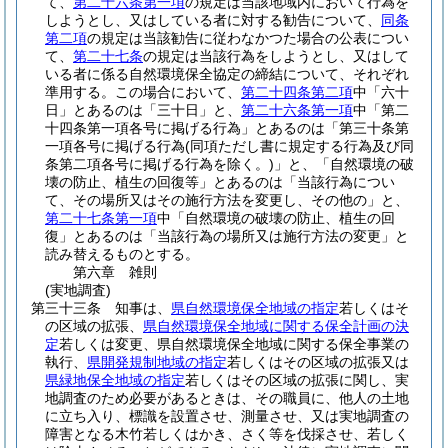
て、
第二十六条第一項
の規定は当該地域内において行為を
しようとし、又はしている者に対する勧告について、
同条
第二項
の規定は当該勧告に従わなかつた場合の公表につい
て、
第二十七条
の規定は当該行為をしようとし、又はして
いる者に係る自然環境保全協定の締結について、それぞれ
準用する。
この場合において、
第二十四条第二項
中「六十
日」とあるのは「三十日」と、
第二十六条第一項
中「第二
十四条第一項各号に掲げる行為」とあるのは「第三十条第
一項各号に掲げる行為
(同項ただし書に規定する行為及び同
条第二項各号に掲げる行為を除く。)
」と、「自然環境の破
壊の防止、植生の回復等」とあるのは「当該行為につい
て、その場所又はその施行方法を変更し、その他の」と、
第二十七条第一項
中「自然環境の破壊の防止、植生の回
復」とあるのは「当該行為の場所又は施行方法の変更」と
読み替えるものとする。
第六章
雑則
(実地調査)
第三十三条
知事は、
県自然環境保全地域の指定
若しくはそ
の区域の拡張、
県自然環境保全地域に関する保全計画の決
定
若しくは変更、県自然環境保全地域に関する保全事業の
執行、
県開発規制地域の指定
若しくはその区域の拡張又は
県緑地保全地域の指定
若しくはその区域の拡張に関し、実
地調査のため必要があるときは、その職員に、他人の土地
に立ち入り、標識を設置させ、測量させ、又は実地調査の
障害となる木竹若しくはかき、さく等を伐採させ、若しく