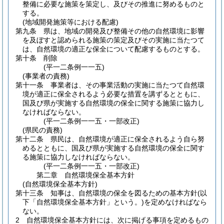
整備に必要な施策を策定し、及びその推進に努めるものと
する。
(地域開発施策等における配慮)
第九条
県は、地域の開発及び整備その他の自然環境に影響
を及ぼすと認められる施策の策定及びその実施に当たつて
は、自然環境の適正な保全について配慮するものとする。
第十条
削除
(平一二条例一一五)
(事業者の責務)
第十一条
事業者は、その事業活動の実施に当たつて自然環
境が適正に保全されるよう必要な措置を講ずるとともに、
国及び県が実施する自然環境の保全に関する施策に協力し
なければならない。
(平一二条例一一五・一部改正)
(県民の責務)
第十二条
県民は、自然環境が適正に保全されるよう自ら努
めるとともに、国及び県が実施する自然環境の保全に関す
る施策に協力しなければならない。
(平一二条例一一五・一部改正)
第二章
自然環境保全基本方針
(自然環境保全基本方針)
第十三条
知事は、自然環境の保全を図るための基本方針
(以
下「自然環境保全基本方針」という。)
を定めなければなら
ない。
2
自然環境保全基本方針には、次に掲げる事項を定めるもの