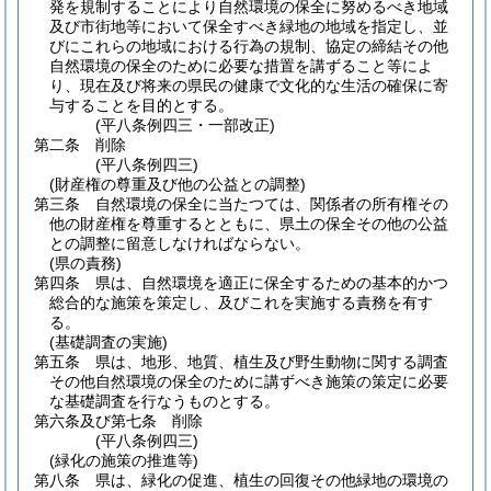
発を規制することにより自然環境の保全に努めるべき地域
及び市街地等において保全すべき緑地の地域を指定し、並
びにこれらの地域における行為の規制、協定の締結その他
自然環境の保全のために必要な措置を講ずること等によ
り、現在及び将来の県民の健康で文化的な生活の確保に寄
与することを目的とする。
(平八条例四三・一部改正)
第二条
削除
(平八条例四三)
(財産権の尊重及び他の公益との調整)
第三条
自然環境の保全に当たつては、関係者の所有権その
他の財産権を尊重するとともに、県土の保全その他の公益
との調整に留意しなければならない。
(県の責務)
第四条
県は、自然環境を適正に保全するための基本的かつ
総合的な施策を策定し、及びこれを実施する責務を有す
る。
(基礎調査の実施)
第五条
県は、地形、地質、植生及び野生動物に関する調査
その他自然環境の保全のために講ずべき施策の策定に必要
な基礎調査を行なうものとする。
第六条及び第七条
削除
(平八条例四三)
(緑化の施策の推進等)
第八条
県は、緑化の促進、植生の回復その他緑地の環境の