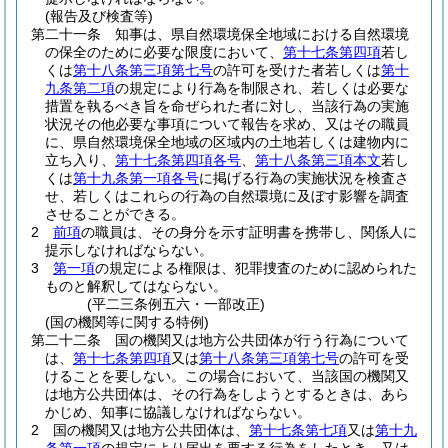
(報告及び検査等)
第二十一条
知事は、県自然環境保全地域における自然環境
の保全のために必要な限度において、
第十七条第四項
若し
くは
第十八条第三項第七号
の許可を受けた者若しくは
第十
九条第二項
の規定により行為を制限され、若しくは必要な
措置を執るべき旨を命ぜられた者に対し、当該行為の実施
状況その他必要な事項について報告を求め、又はその職員
に、県自然環境保全地域の区域内の土地若しくは建物内に
立ち入り、
第十七条第四項各号
、
第十八条第三項本文
若し
くは
第十九条第一項各号
に掲げる行為の実施状況を検査さ
せ、若しくはこれらの行為の自然環境に及ぼす影響を調査
させることができる。
2
前項
の職員は、その身分を示す証明書を携帯し、関係人に
提示しなければならない。
3
第一項
の規定による権限は、犯罪捜査のために認められた
ものと解釈してはならない。
(平二三条例五六・一部改正)
(国の機関等に関する特例)
第二十二条
国の機関又は地方公共団体が行う行為について
は、
第十七条第四項
又は
第十八条第三項第七号
の許可を受
けることを要しない。
この場合において、当該国の機関又
は地方公共団体は、その行為をしようとするときは、あら
かじめ、知事に協議しなければならない。
2
国の機関又は地方公共団体は、
第十七条第七項
又は
第十九