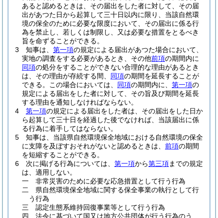
あると認めるときは、その届出をした者に対して、その届
出があつた日から起算して三十日以内に限り、当該自然環
境の保全のために必要な限度において、その届出に係る行
為を禁止し、若しくは制限し、又は必要な措置をとるべき
旨を命ずることができる。
3
知事は、
第一項
の規定による届出があつた場合において、
実地の調査をする必要があるとき、その他
前項
の期間内に
同項
の処分をすることができない合理的な理由があるとき
は、その理由が存続する間、
同項
の期間を延長することが
できる。
この場合においては、
同項
の期間内に、
第一項
の
規定による届出をした者に対して、その旨及び期間を延長
する理由を通知しなければならない。
4
第一項
の規定による届出をした者は、その届出をした日か
ら起算して三十日を経過した後でなければ、当該届出に係
る行為に着手してはならない。
5
知事は、当該県自然環境保全地域における自然環境の保全
に支障を及ぼすおそれがないと認めるときは、
前項
の期間
を短縮することができる。
6
次に掲げる行為については、
第一項
から
第三項
までの規定
は、適用しない。
一
非常災害のために必要な応急措置として行う行為
二
県自然環境保全地域に関する保全事業の執行として行
う行為
三
認定生態系維持回復事業等として行う行為
四
法令に基づいて国又は地方公共団体が行う行為のう