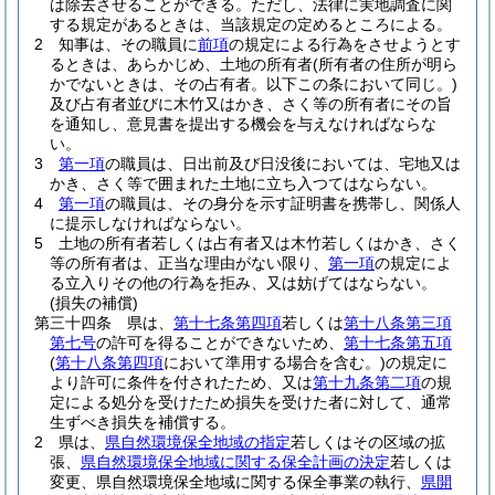
は除去させることができる。
ただし、法律に実地調査に関
する規定があるときは、当該規定の定めるところによる。
2
知事は、その職員に
前項
の規定による行為をさせようとす
るときは、あらかじめ、土地の所有者
(所有者の住所が明ら
かでないときは、その占有者。以下この条において同じ。)
及び占有者並びに木竹又はかき、さく等の所有者にその旨
を通知し、意見書を提出する機会を与えなければならな
い。
3
第一項
の職員は、日出前及び日没後においては、宅地又は
かき、さく等で囲まれた土地に立ち入つてはならない。
4
第一項
の職員は、その身分を示す証明書を携帯し、関係人
に提示しなければならない。
5
土地の所有者若しくは占有者又は木竹若しくはかき、さく
等の所有者は、正当な理由がない限り、
第一項
の規定によ
る立入りその他の行為を拒み、又は妨げてはならない。
(損失の補償)
第三十四条
県は、
第十七条第四項
若しくは
第十八条第三項
第七号
の許可を得ることができないため、
第十七条第五項
(
第十八条第四項
において準用する場合を含む。)
の規定に
より許可に条件を付されたため、又は
第十九条第二項
の規
定による処分を受けたため損失を受けた者に対して、通常
生ずべき損失を補償する。
2
県は、
県自然環境保全地域の指定
若しくはその区域の拡
張、
県自然環境保全地域に関する保全計画の決定
若しくは
変更、県自然環境保全地域に関する保全事業の執行、
県開