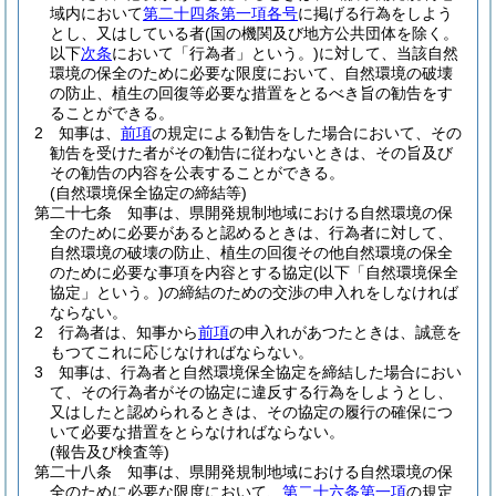
域内において
第二十四条第一項各号
に掲げる行為をしよう
とし、又はしている者
(国の機関及び地方公共団体を除く。
以下
次条
において「行為者」という。)
に対して、当該自然
環境の保全のために必要な限度において、自然環境の破壊
の防止、植生の回復等必要な措置をとるべき旨の勧告をす
ることができる。
2
知事は、
前項
の規定による勧告をした場合において、その
勧告を受けた者がその勧告に従わないときは、その旨及び
その勧告の内容を公表することができる。
(自然環境保全協定の締結等)
第二十七条
知事は、県開発規制地域における自然環境の保
全のために必要があると認めるときは、行為者に対して、
自然環境の破壊の防止、植生の回復その他自然環境の保全
のために必要な事項を内容とする協定
(以下「自然環境保全
協定」という。)
の締結のための交渉の申入れをしなければ
ならない。
2
行為者は、知事から
前項
の申入れがあつたときは、誠意を
もつてこれに応じなければならない。
3
知事は、行為者と自然環境保全協定を締結した場合におい
て、その行為者がその協定に違反する行為をしようとし、
又はしたと認められるときは、その協定の履行の確保につ
いて必要な措置をとらなければならない。
(報告及び検査等)
第二十八条
知事は、県開発規制地域における自然環境の保
全のために必要な限度において、
第二十六条第一項
の規定