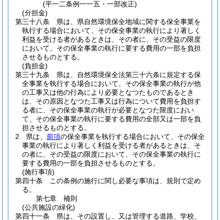
(平一二条例一一五・一部改正)
(分担金)
第三十八条
県は、県自然環境保全地域に関する保全事業を
執行する場合において、その保全事業の執行により著しく
利益を受ける者があるときは、その者に、その受益の限度
において、その保全事業の執行に要する費用の一部を負担
させるものとする。
(負担金)
第三十九条
県は、自然環境保全法第三十六条に規定する保
全事業を執行する場合において、その保全事業の執行が他
の工事又は他の行為により必要となつたものであるとき
は、その原因となつた工事又は行為について費用を負担す
る者に、その保全事業の執行が必要となつた限度におい
て、その保全事業の執行に要する費用の全部又は一部を負
担させるものとする。
2
県は、
前項
の保全事業を執行する場合において、その保全
事業の執行により著しく利益を受ける者があるときは、そ
の者に、その受益の限度において、その保全事業の執行に
要する費用の一部を負担させるものとする。
(施行事項)
第四十条
この条例の施行に関し必要な事項は、規則で定め
る。
第七章
補則
(公共施設の緑化)
第四十一条
県は、その設置し、又は管理する道路、学校、