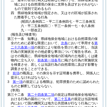
三
通常の管理行為又は軽易な行為のうち、県緑地保全地
域における自然環境の保全に支障を及ぼすおそれがない
もので規則で定めるもの
四
県緑地保全地域が指定され、又はその区域が拡張され
た際着手している行為
(昭四八条例四二・平二三条例四七・平二三条例五
六・平二五条例四〇・平三一条例一七・令八条例
九・一部改正)
(報告及び検査等)
第三十一条
知事は、県緑地保全地域における自然環境の保
全のために必要な限度において、
次条
において準用する
第
二十六条第一項
の規定により勧告を受けた者に対し、当該
行為の実施状況その他必要な事項について報告を求め、又
はその職員に、県緑地保全地域の区域内の土地若しくは建
物内に立ち入り、
前条第一項各号
に掲げる行為の実施状況
を検査させ、若しくは当該行為の自然環境に及ぼす影響を
調査させることができる。
2
前項
の職員は、その身分を示す証明書を携帯し、関係人に
提示しなければならない。
3
第一項
の規定による権限は、犯罪捜査のために認められた
ものと解釈してはならない。
(準用)
第三十二条
第二十四条第二項
の規定は県緑地保全地域内に
おける行為の届出について、
第二十五条
の規定は当該地域
内において国の機関又は地方公共団体が行なう行為につい