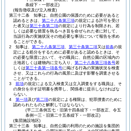
条繰下・一部改正)
(報告徴収及び立入検査)
第三十二条
知事は、自然公園の保護のために必要があると
認めるときは、
第二十八条第三項
の規定による許可を受け
た者又は
第三十条第二項
の規定により行為を制限され、若
しくは必要な措置を執るべき旨を命ぜられた者に対して、
当該行為の実施状況その他必要な事項について報告を求め
ることができる。
2
知事は、
第二十八条第三項
、
第三十条第二項
又は
前条
の規
定による処分をするために必要があると認めるときは、そ
の必要な限度において、その職員に、自然公園の区域内の
土地若しくは建物内に立ち入り、
第二十八条第三項各号
若
しくは
第三十条第一項各号
に掲げる行為の実施状況を検査
させ、又はこれらの行為の風景に及ぼす影響を調査させる
ことができる。
3
前項
の規定による立入検査又は立入調査をする職員は、そ
の身分を示す証明書を携帯し、関係者に提示しなければな
らない。
4
第一項
及び
第二項
の規定による権限は、犯罪捜査のために
認められたものと解釈してはならない。
(平二三条例五七・旧第十四条繰下・一部改正、令五
条例一三・旧第二十五条繰下・一部改正)
(集団施設地区)
第三十三条
知事は、自然公園の利用のための施設を集団的