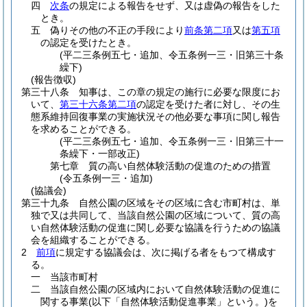
四
次条
の規定による報告をせず、又は虚偽の報告をした
とき。
五
偽りその他の不正の手段により
前条第二項
又は
第五項
の認定を受けたとき。
(平二三条例五七・追加、令五条例一三・旧第三十条
繰下)
(報告徴収)
第三十八条
知事は、この章の規定の施行に必要な限度にお
いて、
第三十六条第二項
の認定を受けた者に対し、その生
態系維持回復事業の実施状況その他必要な事項に関し報告
を求めることができる。
(平二三条例五七・追加、令五条例一三・旧第三十一
条繰下・一部改正)
第七章
質の高い自然体験活動の促進のための措置
(令五条例一三・追加)
(協議会)
第三十九条
自然公園の区域をその区域に含む市町村は、単
独で又は共同して、当該自然公園の区域について、質の高
い自然体験活動の促進に関し必要な協議を行うための協議
会を組織することができる。
2
前項
に規定する協議会は、次に掲げる者をもつて構成す
る。
一
当該市町村
二
当該自然公園の区域内において自然体験活動の促進に
関する事業
(以下「自然体験活動促進事業」という。)
を