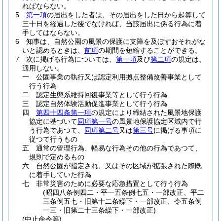
ればならない。
5
第一項
の届出をした者は、その届出をした日から起算して
三十日を経過した後でなければ、当該届出に係る行為に着
手してはならない。
6
知事は、自然公園の風景の保護に支障を及ぼすおそれがな
いと認めるときは、
前項
の期間を短縮することができる。
7
次に掲げる行為については、
第一項
及び
第二項
の規定は、
適用しない。
一
公園事業の執行又は認定利用拠点整備改善事業として
行う行為
二
認定生態系維持回復事業等として行う行為
三
認定自然体験活動促進事業として行う行為
四
第四十四条第一項
の規定により締結された風景地保護
協定に基づいて
同項第一号
の風景地保護協定区域内で行
う行為であつて、
同項第二号
又は
第三号
に掲げる事項に
従つて行うもの
五
通常の管理行為、軽易な行為その他の行為であつて、
規則で定めるもの
六
自然公園が指定され、又はその区域が拡張された際既
に着手していた行為
七
非常災害のために必要な応急措置として行う行為
(昭四八条例四二・平一五条例七五・一部改正、平二
三条例五七・旧第十二条繰下・一部改正、令五条例
一三・旧第二十三条繰下・一部改正)
(中止命令等)