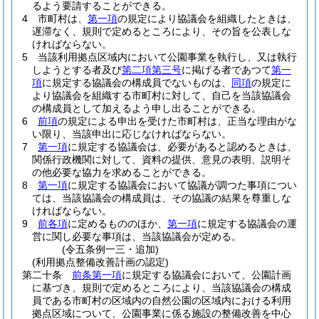
るよう要請することができる。
4
市町村は、
第一項
の規定により協議会を組織したときは、
遅滞なく、規則で定めるところにより、その旨を公表しな
ければならない。
5
当該利用拠点区域内において公園事業を執行し、又は執行
しようとする者及び
第二項第三号
に掲げる者であつて
第一
項
に規定する協議会の構成員でないものは、
同項
の規定に
より協議会を組織する市町村に対して、自己を当該協議会
の構成員として加えるよう申し出ることができる。
6
前項
の規定による申出を受けた市町村は、正当な理由がな
い限り、当該申出に応じなければならない。
7
第一項
に規定する協議会は、必要があると認めるときは、
関係行政機関に対して、資料の提供、意見の表明、説明そ
の他必要な協力を求めることができる。
8
第一項
に規定する協議会において協議が調つた事項につい
ては、当該協議会の構成員は、その協議の結果を尊重しな
ければならない。
9
前各項
に定めるもののほか、
第一項
に規定する協議会の運
営に関し必要な事項は、当該協議会が定める。
(令五条例一三・追加)
(利用拠点整備改善計画の認定)
第二十条
前条第一項
に規定する協議会において、公園計画
に基づき、規則で定めるところにより、当該協議会の構成
員である市町村の区域内の自然公園の区域内における利用
拠点区域について、公園事業に係る施設の整備改善を中心