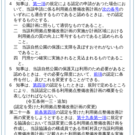
4
知事は、
第一項
の規定による認定の申請があつた場合にお
いて、当該申請に係る利用拠点整備改善計画が
次の各号
の
いずれにも適合するものであると認めるときは、その認定
をするものとする。
一
公園計画に照らして適切なものであること。
二
当該利用拠点整備改善計画の実施が計画区域における
利用拠点の質の向上に寄与するものであると認められる
こと。
三
当該自然公園の保護に支障を及ぼすおそれがないもの
であること。
四
円滑かつ確実に実施されると見込まれるものであるこ
と。
5
知事は、当該自然公園の保護又は利用のため必要があると
認めるときは、その必要な限度において、
前項
の認定に条
件を付し、及びこれを変更することができる。
6
知事は、
第四項
の認定をしたときは、規則で定めるところ
により、当該認定に係る利用拠点整備改善計画の概要を公
表しなければならない。
(令五条例一三・追加)
(認定を受けた利用拠点整備改善計画の変更)
第二十一条
前条第四項
の認定を受けた利用拠点整備改善計
画の変更をしようとするときは、
第十九条第一項
に規定す
る協議会において当該変更に係る利用拠点整備改善計画を
作成し、当該協議会の構成員である市町村及び当該利用拠
点整備改善計画に記載された利用拠点整備改善事業を実施