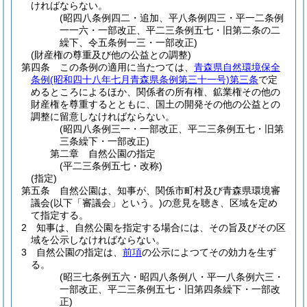
ければならない。
(昭四八条例四二・追加、平八条例四三・平一二条例
一一六・一部改正、平二三条例五七・旧第二条の二
繰下、令五条例一三・一部改正)
(財産権の尊重及び他の公益との調整)
第四条
この条例の適用に当たつては、
青森県自然環境保全
条例
(昭和四十八年七月青森県条例第三十一号)
第三条
で定
めるところによるほか、関係者の所有権、鉱業権その他の
財産権を尊重するとともに、国土の開発その他の公益との
調整に留意しなければならない。
(昭四八条例三一・一部改正、平二三条例五七・旧第
三条繰下・一部改正)
第二章
自然公園の指定
(平二三条例五七・改称)
(指定)
第五条
自然公園は、知事が、関係市町村及び青森県環境審
議会
(以下「審議会」という。)
の意見を聴き、区域を定め
て指定する。
2
知事は、自然公園を指定する場合には、その旨及びその区
域を公示しなければならない。
3
自然公園の指定は、
前項
の公示によつてその効力を生ず
る。
(昭三七条例五六・昭四八条例八・平一八条例六三・
一部改正、平二三条例五七・旧第四条繰下・一部改
正)