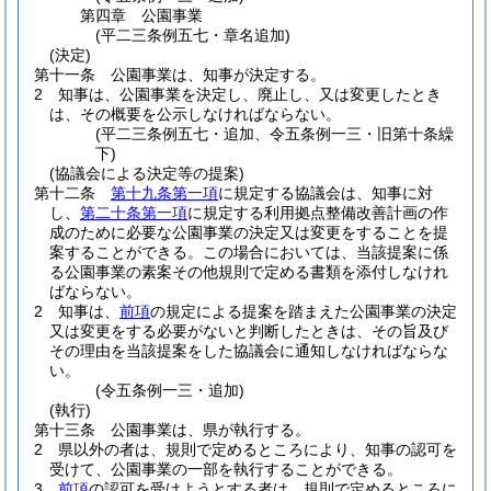
第四章
公園事業
(平二三条例五七・章名追加)
(決定)
第十一条
公園事業は、知事が決定する。
2
知事は、公園事業を決定し、廃止し、又は変更したとき
は、その概要を公示しなければならない。
(平二三条例五七・追加、令五条例一三・旧第十条繰
下)
(協議会による決定等の提案)
第十二条
第十九条第一項
に規定する協議会は、知事に対
し、
第二十条第一項
に規定する利用拠点整備改善計画の作
成のために必要な公園事業の決定又は変更をすることを提
案することができる。
この場合においては、当該提案に係
る公園事業の素案その他規則で定める書類を添付しなけれ
ばならない。
2
知事は、
前項
の規定による提案を踏まえた公園事業の決定
又は変更をする必要がないと判断したときは、その旨及び
その理由を当該提案をした協議会に通知しなければならな
い。
(令五条例一三・追加)
(執行)
第十三条
公園事業は、県が執行する。
2
県以外の者は、規則で定めるところにより、知事の認可を
受けて、公園事業の一部を執行することができる。
3
前項
の認可を受けようとする者は、規則で定めるところに