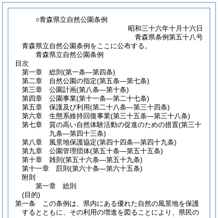
○青森県立自然公園条例
昭和三十六年十月十六日
青森県条例第五十八号
青森県立自然公園条例をここに公布する。
青森県立自然公園条例
目次
第一章
総則
(第一条―第四条)
第二章
自然公園の指定
(第五条―第七条)
第三章
公園計画
(第八条―第十条)
第四章
公園事業
(第十一条―第二十七条)
第五章
保護及び利用
(第二十八条―第三十四条)
第六章
生態系維持回復事業
(第三十五条―第三十八条)
第七章
質の高い自然体験活動の促進のための措置
(第三十
九条―第四十三条)
第八章
風景地保護協定
(第四十四条―第四十九条)
第九章
公園管理団体
(第五十条―第五十五条)
第十章
雑則
(第五十六条―第五十九条)
第十一章
罰則
(第六十条―第六十五条)
附則
第一章
総則
(目的)
第一条
この条例は、県内にある優れた自然の風景地を保護
するとともに、その利用の増進を図ることにより、県民の