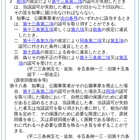
2
前項
の規定により
第十三条第二項
の認可が失効したとき
は、当該認可が失効した者は、その日から三十日以内に、
その旨を知事に届け出なければならない。
3
知事は、公園事業者が
次の各号
のいずれかに該当するとき
は、
第十三条第二項
の認可を取り消すことができる。
一
第十三条第五項
若しくは
第八項
又は
前条
の規定に違反
したとき。
二
第十三条第九項
の規定により
同条第二項
又は
第五項
の
認可に付された条件に違反したとき。
三
第十四条
の規定による命令に違反したとき。
四
偽りその他不正の手段により
第十三条第二項
又は
第五
項
の認可を受けたとき。
(平二三条例五七・追加、令五条例一三・旧第十五条
繰下・一部改正)
(原状回復命令等)
第十八条
知事は、公園事業者がその公園事業を廃止した場
合、
第十三条第二項
の認可が失効した場合又は
同項
の認可
を取り消した場合において、自然公園の保護のために必要
があると認めるときは、当該廃止した者、当該認可が失効
した者又は当該認可を取り消された者に対して、相当の期
限を定めて、その保護のために必要な限度において、原状
回復を命じ、又は原状回復が著しく困難である場合に、こ
れに代わるべき必要な措置を執るべき旨を命ずることがで
きる。
(平二三条例五七・追加、令五条例一三・旧第十六条