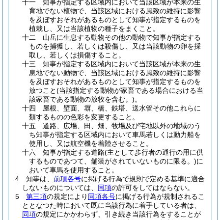
十一
知事が指定する区域内において当該区域が本来の生
育地でない植物で、当該区域における風致の維持に影響
を及ぼすおそれがあるものとして知事が指定するものを
植栽し、又は当該植物の種子をまくこと。
十二
山岳に生息する動物その他の動物で知事が指定する
ものを捕獲し、若しくは殺傷し、又は当該動物の卵を採
取し、若しくは損傷すること。
十三
知事が指定する区域内において当該区域が本来の生
息地でない動物で、当該区域における風致の維持に影響
を及ぼすおそれがあるものとして知事が指定するものを
放つこと
(当該指定する動物が家畜である場合における当
該家畜である動物の放牧を含む。)
。
十四
屋根、壁面、塀、橋、鉄塔、送水管その他これらに
類するものの色彩を変更すること。
十五
道路、広場、田、畑、牧場及び宅地以外の地域のう
ち知事が指定する区域内において車馬若しくは動力船を
使用し、又は航空機を着陸させること。
十六
知事が指定する道路
(主として歩行者の通行の用に供
するものであつて、舗装がされていないものに限る。)
に
おいて車馬を使用すること。
4
知事は、
前項各号
に掲げる行為で規則で定める基準に適合
しないものについては、
同項
の許可をしてはならない。
5
第三項
の規定により
同項各号
に掲げる行為が規制されるこ
ととなつた時において既に当該行為に着手している者は、
同項
の規定にかかわらず、引き続き当該行為をすることが