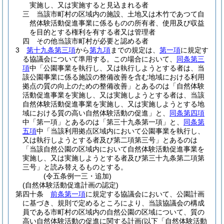
実施し、又は実施すると見込まれる者
三
当該市町村の区域内の施設、土地又は木竹であつて自
然体験活動促進事業に係るものの所有者、使用及び収益
を目的とする権利を有する者又は管理者
四
その他当該市町村が必要と認める者
3
第十九条第三項
から
第九項
までの規定は、
第一項
に規定す
る協議会について準用する。
この場合において、
同条第三
項
中「公園事業を執行し、又は執行しようとする者は、当
該公園事業に係る施設の整備改善を含む地域における利用
拠点の質の向上のための整備改善」とあるのは「自然体験
活動促進事業を実施し、又は実施しようとする者は、当該
自然体験活動促進事業を実施し、又は実施しようとする地
域における質の高い自然体験活動の促進」と、
同条第四項
中「第一項」とあるのは「第三十九条第一項」と、
同条第
五項
中「当該利用拠点区域内において公園事業を執行し、
又は執行しようとする者及び第二項第三号」とあるのは
「当該自然公園の区域内において自然体験活動促進事業を
実施し、又は実施しようとする者及び第三十九条第二項第
三号」と読み替えるものとする。
(令五条例一三・追加)
(自然体験活動促進計画の認定)
第四十条
前条第一項
に規定する協議会において、公園計画
に基づき、規則で定めるところにより、当該協議会の構成
員である市町村の区域内の自然公園の区域について、質の
高い自然体験活動の促進に関する計画
(以下「自然体験活動