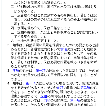
合における改築又は増築を含む。)
。
二
特別地域内の河川、湖沼等の水位又は水量に増減を及
ぼさせること。
三
広告物その他これに類するものを掲出し、若しくは設
置し、又は公告その他これに類するものを工作物等に表
示すること。
四
水面を埋め立て、又は干拓すること。
五
鉱物を掘採し、又は土石を採取すること
(海域内におい
てする場合を除く。)
。
六
土地の形状を変更すること。
2
知事は、自然公園の風景を保護するために必要があると認
めるときは、普通地域内において
前項
の規定により届出を
要する行為をしようとする者又はした者に対して、その風
景を保護するために必要な限度において、当該行為を禁止
し、若しくは制限し、又は必要な措置を執るべき旨を命ず
ることができる。
3
前項
の処分は、
第一項
の届出をした者に対しては、その届
出があつた日から起算して三十日以内に限り、することが
できる。
4
知事は、
第一項
の届出があつた場合において、実地の調査
をする必要があるとき、その他
前項
の期間内に
第二項
の処
分をすることができない合理的な理由があるときは、その
理由が存続する間、
前項
の期間を延長することができる。
この場合においては、
同項
の期間内に、
第一項
の届出をし
た者に対し、その旨及び期間を延長する理由を通知しなけ