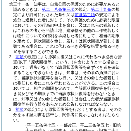
第三十一条
知事は、自然公園の保護のために必要があると
認めるときは、
第二十八条第三項
の規定、
第二十九条
の規
定により許可に付された条件又は
前条第二項
の規定による
処分に違反した者に対して、その保護のために必要な限度
において、その行為の中止を命じ、又はこれらの者若しく
はこれらの者から当該土地、建築物その他の工作物若しく
は物件についての権利を承継した者に対して、相当の期限
を定めて、原状回復を命じ、若しくは原状回復が著しく困
難である場合に、これに代わるべき必要な措置を執るべき
旨を命ずることができる。
2
前項
の規定により原状回復又はこれに代わるべき必要な措
置
(以下「原状回復等」という。)
を命じようとする場合に
おいて、過失がなくて当該原状回復等を命ずべき者を確知
することができないときは、知事は、その者の負担におい
て、当該原状回復等を自ら行い、又はその命じた者若しく
は委任した者にこれを行わせることができる。
この場合に
おいては、相当の期限を定めて、当該原状回復等を行うべ
き旨及びその期限までに当該原状回復等を行わないとき
は、知事又はその命じた者若しくは委任した者が当該原状
回復等を行う旨をあらかじめ公告しなければならない。
3
前項
の規定により原状回復等を行おうとする者は、その身
分を示す証明書を携帯し、関係者に提示しなければならな
い。
(平一五条例七五・一部改正、平二三条例五七・旧第
十三条繰下・一部改正、令五条例一三・旧第二十四