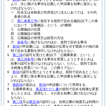
より、次に掲げる事項を記載した申請書を知事に提出しな
ければならない。
一
氏名又は名称及び住所並びに法人にあつては、その代
表者の氏名
二
第二条第三号
に規定する規則で定める施設
(以下この条
において「公園施設」という。)
の種類
三
公園施設の位置
四
公園施設の規模
五
公園施設の管理又は経営の方法
六
前各号
に掲げるもののほか、規則で定める事項
4
前項
の申請書には、公園施設の位置を示す図面その他の規
則で定める書類を添付しなければならない。
5
第二項
の認可を受けた者
(以下「公園事業者」という。)
は、
第三項各号
に掲げる事項を変更しようとするときは、
知事の認可を受けなければならない。
ただし、規則で定め
る軽微な変更については、この限りでない。
6
前項
の認可を受けようとする者は、規則で定めるところに
より、変更に係る事項を記載した申請書を知事に提出しな
ければならない。
7
第四項
の規定は、
前項
の申請書について準用する。
8
公園事業者は、
第五項ただし書
の規則で定める軽微な変更
をしたときは、遅滞なく、その旨を知事に届け出なければ
ならない。
9
第二項
又は
第五項
の認可には、自然公園の保護又は利用の