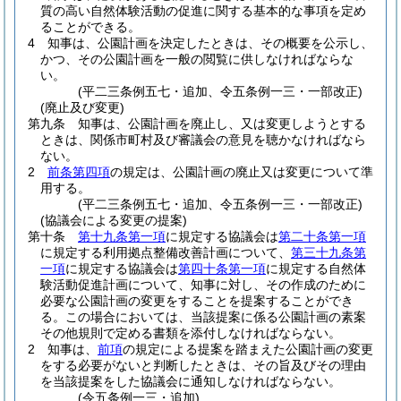
質の高い自然体験活動の促進に関する基本的な事項を定め
ることができる。
4
知事は、公園計画を決定したときは、その概要を公示し、
かつ、その公園計画を一般の閲覧に供しなければならな
い。
(平二三条例五七・追加、令五条例一三・一部改正)
(廃止及び変更)
第九条
知事は、公園計画を廃止し、又は変更しようとする
ときは、関係市町村及び審議会の意見を聴かなければなら
ない。
2
前条第四項
の規定は、公園計画の廃止又は変更について準
用する。
(平二三条例五七・追加、令五条例一三・一部改正)
(協議会による変更の提案)
第十条
第十九条第一項
に規定する協議会は
第二十条第一項
に規定する利用拠点整備改善計画について、
第三十九条第
一項
に規定する協議会は
第四十条第一項
に規定する自然体
験活動促進計画について、知事に対し、その作成のために
必要な公園計画の変更をすることを提案することができ
る。
この場合においては、当該提案に係る公園計画の素案
その他規則で定める書類を添付しなければならない。
2
知事は、
前項
の規定による提案を踏まえた公園計画の変更
をする必要がないと判断したときは、その旨及びその理由
を当該提案をした協議会に通知しなければならない。
(令五条例一三・追加)