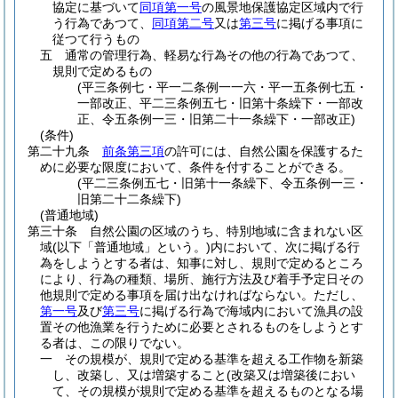
協定に基づいて
同項第一号
の風景地保護協定区域内で行
う行為であつて、
同項第二号
又は
第三号
に掲げる事項に
従つて行うもの
五
通常の管理行為、軽易な行為その他の行為であつて、
規則で定めるもの
(平三条例七・平一二条例一一六・平一五条例七五・
一部改正、平二三条例五七・旧第十条繰下・一部改
正、令五条例一三・旧第二十一条繰下・一部改正)
(条件)
第二十九条
前条第三項
の許可には、自然公園を保護するた
めに必要な限度において、条件を付することができる。
(平二三条例五七・旧第十一条繰下、令五条例一三・
旧第二十二条繰下)
(普通地域)
第三十条
自然公園の区域のうち、特別地域に含まれない区
域
(以下「普通地域」という。)
内において、次に掲げる行
為をしようとする者は、知事に対し、規則で定めるところ
により、行為の種類、場所、施行方法及び着手予定日その
他規則で定める事項を届け出なければならない。
ただし、
第一号
及び
第三号
に掲げる行為で海域内において漁具の設
置その他漁業を行うために必要とされるものをしようとす
る者は、この限りでない。
一
その規模が、規則で定める基準を超える工作物を新築
し、改築し、又は増築すること
(改築又は増築後におい
て、その規模が規則で定める基準を超えるものとなる場