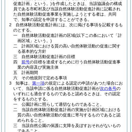
促進計画」という。)
を作成したときは、当該協議会の構成
員である市町村及び当該自然体験活動促進計画に記載され
た自然体験活動促進事業を実施しようとする者は、共同
で、知事の認定を申請することができる。
2
自然体験活動促進計画には、次に掲げる事項を記載するも
のとする。
一
自然体験活動促進計画の区域
(以下この条において「計
画区域」という。)
二
計画区域における質の高い自然体験活動の促進に関す
る基本的な方針
三
自然体験活動促進計画の目標
四
前号
の目標を達成するために行う自然体験活動促進事
業の内容及び実施主体
五
計画期間
六
その他規則で定める事項
3
知事は、
第一項
の規定による認定の申請があつた場合にお
いて、当該申請に係る自然体験活動促進計画が
次の各号
の
いずれにも適合するものであると認めるときは、その認定
をするものとする。
一
公園計画に照らして適切なものであること。
二
当該自然体験活動促進計画の実施が計画区域における
質の高い自然体験活動の促進に寄与するものであると認
められること。
三
当該自然公園の保護に支障を及ぼすおそれがないもの
であること。