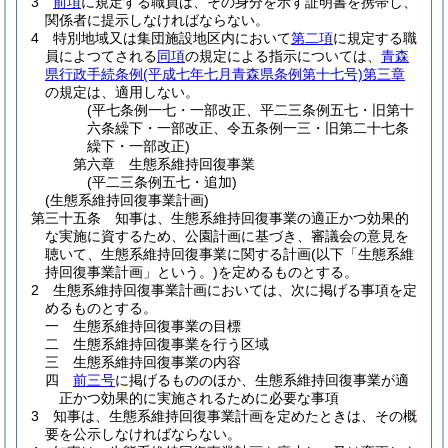
3
前項
に規定する職員は、その身分を示す証明書を携帯し、
関係者に提示しなければならない。
4
特別地域又は集団施設地区内において
第二項
に規定する職
員によつてされる
同項
の規定による指示については、
青森
県行政手続条例
(平成七年七月青森県条例第十七号)
第三章
の規定は、適用しない。
(平七条例一七・一部改正、平二三条例五七・旧第十
六条繰下・一部改正、令五条例一三・旧第二十七条
繰下・一部改正)
第六章
生態系維持回復事業
(平二三条例五七・追加)
(生態系維持回復事業計画)
第三十五条
知事は、生態系維持回復事業の適正かつ効果的
な実施に資するため、公園計画に基づき、審議会の意見を
聴いて、生態系維持回復事業に関する計画
(以下「生態系維
持回復事業計画」という。)
を定めるものとする。
2
生態系維持回復事業計画においては、次に掲げる事項を定
めるものとする。
一
生態系維持回復事業の目標
二
生態系維持回復事業を行う区域
三
生態系維持回復事業の内容
四
前三号
に掲げるもののほか、生態系維持回復事業が適
正かつ効果的に実施されるために必要な事項
3
知事は、生態系維持回復事業計画を定めたときは、その概
要を公示しなければならない。