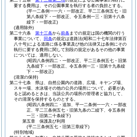
第二十五条
第十三条第二項
の規定による公園事業の執行に
要する費用は、その公園事業を執行する者の負担とする。
(平一二条例一一六・一部改正、平二三条例五七・旧
第八条繰下・一部改正、令五条例一三・旧第十八条
繰下・一部改正)
(適用除外)
第二十六条
第十三条
から
前条
までの規定は国の機関の行う
事業について、
同条
の規定は道路法
(昭和二十七年法律第百
八十号)
による道路に係る事業及び他の法律又は条例にその
執行に要する費用に関して別段の規定があるその他の事業
については、適用しない。
(昭四八条例四二・一部改正、平二三条例五七・旧第
九条繰下・一部改正、令五条例一三・旧第十九条繰
下・一部改正)
(清潔の保持)
第二十七条
県は、自然公園内の道路、広場、キヤンプ場、
スキー場、水泳場その他の公共の場所について、必要があ
ると認めるときは、当該公共の場所の管理者と協力して、
その清潔を保持するものとする。
(昭四八条例四二・追加、平一二条例一一六・一部改
正、平二三条例五七・旧第九条の二繰下、令五条例
一三・旧第二十条繰下)
第五章
保護及び利用
(平二三条例五七・旧第三章繰下)
(特別地域)