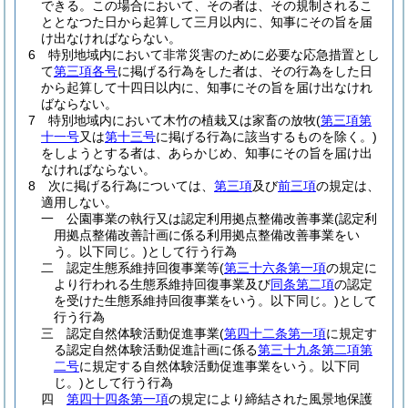
できる。
この場合において、その者は、その規制されるこ
ととなつた日から起算して三月以内に、知事にその旨を届
け出なければならない。
6
特別地域内において非常災害のために必要な応急措置とし
て
第三項各号
に掲げる行為をした者は、その行為をした日
から起算して十四日以内に、知事にその旨を届け出なけれ
ばならない。
7
特別地域内において木竹の植栽又は家畜の放牧
(
第三項第
十一号
又は
第十三号
に掲げる行為に該当するものを除く。)
をしようとする者は、あらかじめ、知事にその旨を届け出
なければならない。
8
次に掲げる行為については、
第三項
及び
前三項
の規定は、
適用しない。
一
公園事業の執行又は認定利用拠点整備改善事業
(認定利
用拠点整備改善計画に係る利用拠点整備改善事業をい
う。以下同じ。)
として行う行為
二
認定生態系維持回復事業等
(
第三十六条第一項
の規定に
より行われる生態系維持回復事業及び
同条第二項
の認定
を受けた生態系維持回復事業をいう。以下同じ。)
として
行う行為
三
認定自然体験活動促進事業
(
第四十二条第一項
に規定す
る認定自然体験活動促進計画に係る
第三十九条第二項第
二号
に規定する自然体験活動促進事業をいう。以下同
じ。)
として行う行為
四
第四十四条第一項
の規定により締結された風景地保護