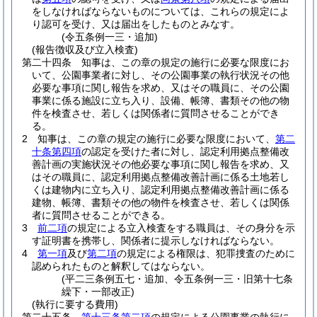
をしなければならないものについては、これらの規定によ
り認可を受け、又は届出をしたものとみなす。
(令五条例一三・追加)
(報告徴収及び立入検査)
第二十四条
知事は、この章の規定の施行に必要な限度にお
いて、公園事業者に対し、その公園事業の執行状況その他
必要な事項に関し報告を求め、又はその職員に、その公園
事業に係る施設に立ち入り、設備、帳簿、書類その他の物
件を検査させ、若しくは関係者に質問させることができ
る。
2
知事は、この章の規定の施行に必要な限度において、
第二
十条第四項
の認定を受けた者に対し、認定利用拠点整備改
善計画の実施状況その他必要な事項に関し報告を求め、又
はその職員に、認定利用拠点整備改善計画に係る土地若し
くは建物内に立ち入り、認定利用拠点整備改善計画に係る
建物、帳簿、書類その他の物件を検査させ、若しくは関係
者に質問させることができる。
3
前二項
の規定による立入検査をする職員は、その身分を示
す証明書を携帯し、関係者に提示しなければならない。
4
第一項
及び
第二項
の規定による権限は、犯罪捜査のために
認められたものと解釈してはならない。
(平二三条例五七・追加、令五条例一三・旧第十七条
繰下・一部改正)
(執行に要する費用)