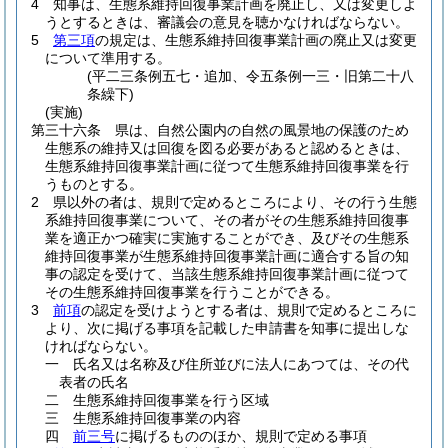
4
知事は、生態系維持回復事業計画を廃止し、又は変更しよ
うとするときは、審議会の意見を聴かなければならない。
5
第三項
の規定は、生態系維持回復事業計画の廃止又は変更
について準用する。
(平二三条例五七・追加、令五条例一三・旧第二十八
条繰下)
(実施)
第三十六条
県は、自然公園内の自然の風景地の保護のため
生態系の維持又は回復を図る必要があると認めるときは、
生態系維持回復事業計画に従つて生態系維持回復事業を行
うものとする。
2
県以外の者は、規則で定めるところにより、その行う生態
系維持回復事業について、その者がその生態系維持回復事
業を適正かつ確実に実施することができ、及びその生態系
維持回復事業が生態系維持回復事業計画に適合する旨の知
事の認定を受けて、当該生態系維持回復事業計画に従つて
その生態系維持回復事業を行うことができる。
3
前項
の認定を受けようとする者は、規則で定めるところに
より、次に掲げる事項を記載した申請書を知事に提出しな
ければならない。
一
氏名又は名称及び住所並びに法人にあつては、その代
表者の氏名
二
生態系維持回復事業を行う区域
三
生態系維持回復事業の内容
四
前三号
に掲げるもののほか、規則で定める事項