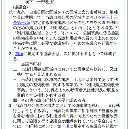
繰下・一部改正)
(協議会)
第十九条
自然公園の区域をその区域に含む市町村は、単独
で又は共同して、当該自然公園の区域内における
第三十三
条第一項
に規定する集団施設地区その他の自然公園の利用
のための拠点
(以下「利用拠点」という。)
となる区域
(以下
「利用拠点区域」という。)
について、公園事業に係る施設
の整備改善を中心とした当該利用拠点の質の向上のための
整備改善に関し必要な協議を行うための協議会を組織する
ことができる。
2
前項
に規定する協議会は、次に掲げる者をもつて構成す
る。
一
当該市町村
二
当該利用拠点区域内において公園事業を執行し、又は
執行すると見込まれる者
三
当該利用拠点区域内の施設、土地又は木竹であつて利
用拠点の整備改善に関する事業
(以下「利用拠点整備改善
事業」という。)
に係るものの所有者又は使用及び収益を
目的とする権利を有する者
四
その他当該市町村が必要と認める者
3
当該自然公園の区域内において公園事業を執行し、又は執
行しようとする者は、当該公園事業に係る施設の整備改善
を含む地域における利用拠点の質の向上のための整備改善
に関して協議を行う協議会が組織されていない場合にあつ
ては、市町村に対して、
第一項
に規定する協議会を組織す