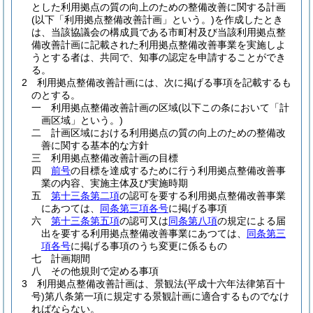
とした利用拠点の質の向上のための整備改善に関する計画
(以下「利用拠点整備改善計画」という。)
を作成したとき
は、当該協議会の構成員である市町村及び当該利用拠点整
備改善計画に記載された利用拠点整備改善事業を実施しよ
うとする者は、共同で、知事の認定を申請することができ
る。
2
利用拠点整備改善計画には、次に掲げる事項を記載するも
のとする。
一
利用拠点整備改善計画の区域
(以下この条において「計
画区域」という。)
二
計画区域における利用拠点の質の向上のための整備改
善に関する基本的な方針
三
利用拠点整備改善計画の目標
四
前号
の目標を達成するために行う利用拠点整備改善事
業の内容、実施主体及び実施時期
五
第十三条第二項
の認可を要する利用拠点整備改善事業
にあつては、
同条第三項各号
に掲げる事項
六
第十三条第五項
の認可又は
同条第八項
の規定による届
出を要する利用拠点整備改善事業にあつては、
同条第三
項各号
に掲げる事項のうち変更に係るもの
七
計画期間
八
その他規則で定める事項
3
利用拠点整備改善計画は、景観法
(平成十六年法律第百十
号)
第八条第一項に規定する景観計画に適合するものでなけ
ればならない。