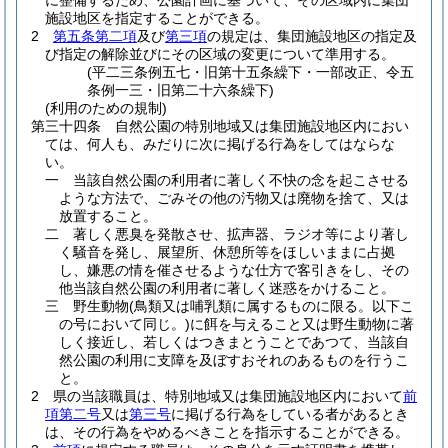
に整備するため、公園計画に基づいて、その区域内に集団
施設地区を指定することができる。
2
第五条第二項
及び
第三項
の規定は、集団施設地区の指定及
び指定の解除並びにその区域の変更について準用する。
(平二三条例五七・旧第十五条繰下・一部改正、令五
条例一三・旧第二十六条繰下)
(利用のための規制)
第三十四条
自然公園の特別地域又は集団施設地区内におい
ては、何人も、みだりに次に掲げる行為をしてはならな
い。
一
当該自然公園の利用者に著しく不快の念を起こさせる
ような方法で、ごみその他の汚物又は廃物を捨て、又は
放置すること。
二
著しく悪臭を発散させ、拡声器、ラジオ等により著し
く騒音を発し、展望所、休憩所等をほしいままに占拠
し、嫌悪の情を催させるような仕方で客引きをし、その
他当該自然公園の利用者に著しく迷惑をかけること。
三
野生動物
(鳥類又は哺乳類に属するものに限る。以下こ
の号において同じ。)
に餌を与えること又は野生動物に著
しく接近し、若しくはつきまとうことであつて、当該自
然公園の利用に支障を及ぼすおそれのあるものを行うこ
と。
2
県の当該職員は、特別地域又は集団施設地区内において
前
項第二号
又は
第三号
に掲げる行為をしている者があるとき
は、その行為をやめるべきことを指示することができる。