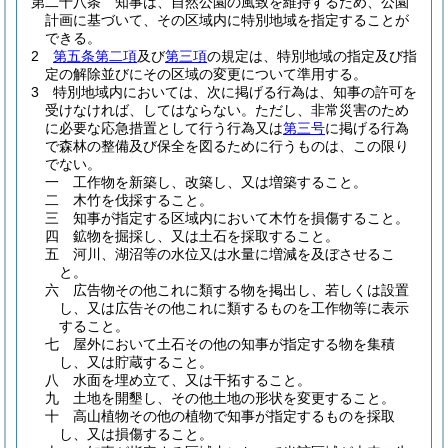
第二十八条
知事は、自然公園の風致を維持するため、公園
計画に基づいて、その区域内に特別地域を指定することが
できる。
2
第五条第二項
及び
第三項
の規定は、特別地域の指定及び指
定の解除並びにその区域の変更について準用する。
3
特別地域内においては、次に掲げる行為は、知事の許可を
受けなければ、してはならない。
ただし、非常災害のため
に必要な応急措置として行う行為又は
第三号
に掲げる行為
で森林の整備及び保全を図るために行うものは、この限り
でない。
一
工作物を新築し、改築し、又は増築すること。
二
木竹を伐採すること。
三
知事が指定する区域内において木竹を損傷すること。
四
鉱物を掘採し、又は土石を採取すること。
五
河川、湖沼等の水位又は水量に増減を及ぼさせるこ
と。
六
広告物その他これに類する物を掲出し、若しくは設置
し、又は広告その他これに類するものを工作物等に表示
すること。
七
屋外において土石その他の知事が指定する物を集積
し、又は貯蔵すること。
八
水面を埋め立て、又は干拓すること。
九
土地を開墾し、その他土地の形状を変更すること。
十
高山植物その他の植物で知事が指定するものを採取
し、又は損傷すること。