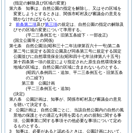
(指定の解除及び区域の変更)
第六条
知事は、自然公園の指定を解除し、又はその区域を
変更しようとするときは、関係市町村及び審議会の意見を
聴かなければならない。
2
前条第二項
及び
第三項
の規定は、自然公園の指定の解除及
びその区域の変更について準用する。
(平二三条例五七・旧第五条繰下・一部改正)
(国立公園等との関係)
第七条
自然公園法
(昭和三十二年法律第百六十一号)
第二条
第二号に規定する国立公園及び同条第三号に規定する国定
公園並びに自然環境保全法
(昭和四十七年法律第八十五号)
第十四条第一項の規定により指定された原生自然環境保全
地域の区域は、自然公園の区域に含まれないものとする。
(昭四八条例四二・追加、平二三条例五七・旧第五条
の二繰下)
第三章
公園計画
(平二三条例五七・追加)
(決定)
第八条
公園計画は、知事が、関係市町村及び審議会の意見
を聴いて決定する。
2
公園計画は、自然公園ごとに、当該自然公園内の自然の風
景地の保護とその適正な利用を図るための規制に関する事
項、公園事業に関する事項その他必要な事項について定め
るものとする。
3
知事は、必要があると認めるときは、公園計画において、