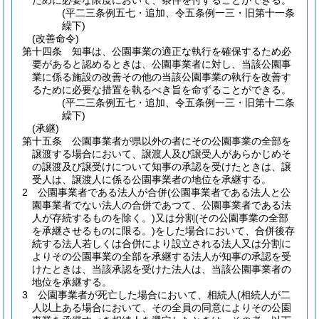
ために必要な限度において、条件を付することができる。
(平二三条例五七・追加、令五条例一三・旧第十一条
繰下)
(改善命令)
第十四条
知事は、公園事業の適正な執行を確保するため必
要があると認めるときは、公園事業者に対し、当該公園事
業に係る施設の改善その他の当該公園事業の執行を改善す
るために必要な措置を執るべき旨を命ずることができる。
(平二三条例五七・追加、令五条例一三・旧第十二条
繰下)
(承継)
第十五条
公園事業者が県以外の者にその公園事業の全部を
譲渡する場合において、譲渡人及び譲受人があらかじめそ
の譲渡及び譲受けについて知事の承認を受けたときは、譲
受人は、譲渡人に係る公園事業者の地位を承継する。
2
公園事業者である法人が合併
(公園事業者である法人と公
園事業者でない法人の合併であつて、公園事業者である法
人が存続するものを除く。)
又は分割
(その公園事業の全部
を承継させるものに限る。)
をした場合において、合併後存
続する法人若しくは合併により設立される法人又は分割に
よりその公園事業の全部を承継する法人が知事の承認を受
けたときは、当該承認を受けた法人は、当該公園事業者の
地位を承継する。
3
公園事業者が死亡した場合において、相続人
(相続人が二
人以上ある場合において、その全員の同意によりその公園