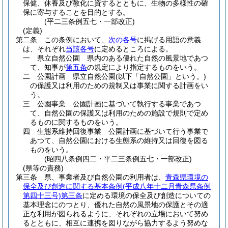
保健、休養及び教化に資するとともに、生物の多様性の確
保に寄与することを目的とする。
(平二三条例五七・一部改正)
(定義)
第二条
この条例において、
次の各号
に掲げる用語の意義
は、それぞれ
当該各号
に定めるところによる。
一
県立自然公園 県内のある優れた自然の風景地であつ
て、知事が
第五条
の規定により指定するものをいう。
二
公園計画 県立自然公園
(以下「自然公園」という。)
の保護又は利用のための規制又は事業に関する計画をい
う。
三
公園事業 公園計画に基づいて執行する事業であつ
て、自然公園の保護又は利用のための施設で規則で定め
るものに関するものをいう。
四
生態系維持回復事業 公園計画に基づいて行う事業で
あつて、自然公園における生態系の維持又は回復を図る
ものをいう。
(昭四八条例四二・平二三条例五七・一部改正)
(県等の責務)
第三条
県、事業者及び自然公園の利用者は、
青森県環境の
保全及び創造に関する基本条例
(平成八年十二月青森県条例
第四十三号)
第三条
に定める環境の保全及び創造についての
基本理念にのつとり、優れた自然の風景地の保護とその適
正な利用が図られるように、それぞれの立場において努め
るとともに、相互に連携を図りながら協力するよう努めな