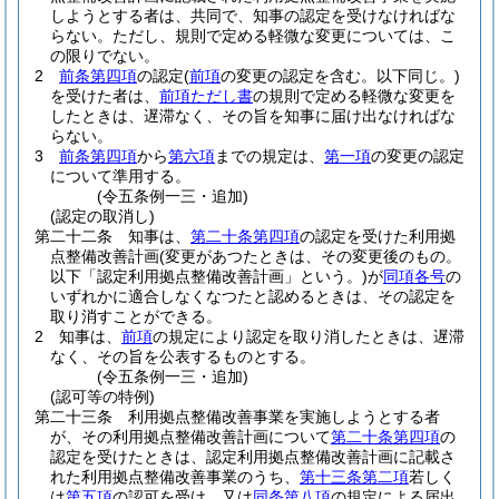
しようとする者は、共同で、知事の認定を受けなければな
らない。
ただし、規則で定める軽微な変更については、こ
の限りでない。
2
前条第四項
の認定
(
前項
の変更の認定を含む。以下同じ。)
を受けた者は、
前項ただし書
の規則で定める軽微な変更を
したときは、遅滞なく、その旨を知事に届け出なければな
らない。
3
前条第四項
から
第六項
までの規定は、
第一項
の変更の認定
について準用する。
(令五条例一三・追加)
(認定の取消し)
第二十二条
知事は、
第二十条第四項
の認定を受けた利用拠
点整備改善計画
(変更があつたときは、その変更後のもの。
以下「認定利用拠点整備改善計画」という。)
が
同項各号
の
いずれかに適合しなくなつたと認めるときは、その認定を
取り消すことができる。
2
知事は、
前項
の規定により認定を取り消したときは、遅滞
なく、その旨を公表するものとする。
(令五条例一三・追加)
(認可等の特例)
第二十三条
利用拠点整備改善事業を実施しようとする者
が、その利用拠点整備改善計画について
第二十条第四項
の
認定を受けたときは、認定利用拠点整備改善計画に記載さ
れた利用拠点整備改善事業のうち、
第十三条第二項
若しく
は
第五項
の認可を受け、又は
同条第八項
の規定による届出