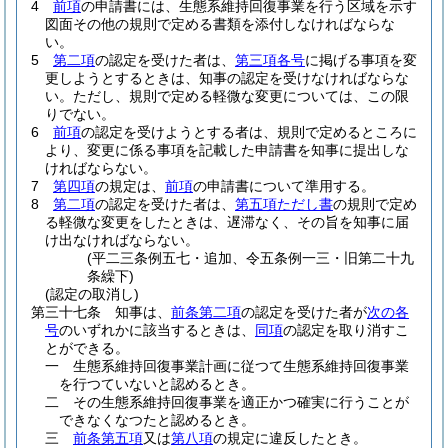
4
前項
の申請書には、生態系維持回復事業を行う区域を示す
図面その他の規則で定める書類を添付しなければならな
い。
5
第二項
の認定を受けた者は、
第三項各号
に掲げる事項を変
更しようとするときは、知事の認定を受けなければならな
い。
ただし、規則で定める軽微な変更については、この限
りでない。
6
前項
の認定を受けようとする者は、規則で定めるところに
より、変更に係る事項を記載した申請書を知事に提出しな
ければならない。
7
第四項
の規定は、
前項
の申請書について準用する。
8
第二項
の認定を受けた者は、
第五項ただし書
の規則で定め
る軽微な変更をしたときは、遅滞なく、その旨を知事に届
け出なければならない。
(平二三条例五七・追加、令五条例一三・旧第二十九
条繰下)
(認定の取消し)
第三十七条
知事は、
前条第二項
の認定を受けた者が
次の各
号
のいずれかに該当するときは、
同項
の認定を取り消すこ
とができる。
一
生態系維持回復事業計画に従つて生態系維持回復事業
を行つていないと認めるとき。
二
その生態系維持回復事業を適正かつ確実に行うことが
できなくなつたと認めるとき。
三
前条第五項
又は
第八項
の規定に違反したとき。