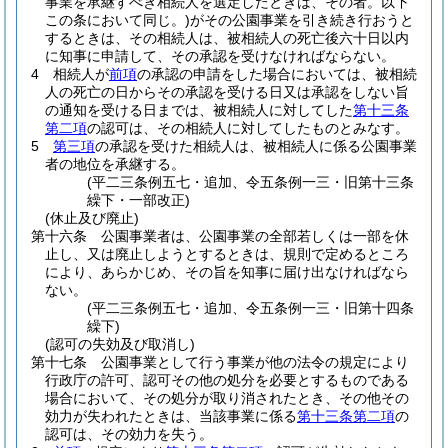
事業を承継すべき相続人を選定したときは、その者。以下
この条において同じ。)
がその公園事業を引き続き行おうと
するときは、その相続人は、被相続人の死亡後六十日以内
に知事に申請して、その承認を受けなければならない。
4
相続人が
前項
の承認の申請をした場合においては、被相続
人の死亡の日からその承認を受ける日又は承認をしない旨
の通知を受ける日までは、被相続人に対してした
第十三条
第二項
の認可は、その相続人に対してしたものとみなす。
5
第三項
の承認を受けた相続人は、被相続人に係る公園事業
者の地位を承継する。
(平二三条例五七・追加、令五条例一三・旧第十三条
繰下・一部改正)
(休止及び廃止)
第十六条
公園事業者は、公園事業の全部若しくは一部を休
止し、又は廃止しようとするときは、規則で定めるところ
により、あらかじめ、その旨を知事に届け出なければなら
ない。
(平二三条例五七・追加、令五条例一三・旧第十四条
繰下)
(認可の失効及び取消し)
第十七条
公園事業として行う事業が他の法令の規定により
行政庁の許可、認可その他の処分を必要とするものである
場合において、その処分が取り消されたとき、その他その
効力が失われたときは、当該事業に係る
第十三条第二項
の
認可は、その効力を失う。