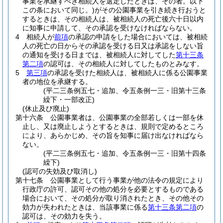
事業を承継すべき相続人を選定したときは、その者。以下
この条において同じ。)
がその公園事業を引き続き行おうと
するときは、その相続人は、被相続人の死亡後六十日以内
に知事に申請して、その承認を受けなければならない。
4
相続人が
前項
の承認の申請をした場合においては、被相続
人の死亡の日からその承認を受ける日又は承認をしない旨
の通知を受ける日までは、被相続人に対してした
第十三条
第二項
の認可は、その相続人に対してしたものとみなす。
5
第三項
の承認を受けた相続人は、被相続人に係る公園事業
者の地位を承継する。
(平二三条例五七・追加、令五条例一三・旧第十三条
繰下・一部改正)
(休止及び廃止)
第十六条
公園事業者は、公園事業の全部若しくは一部を休
止し、又は廃止しようとするときは、規則で定めるところ
により、あらかじめ、その旨を知事に届け出なければなら
ない。
(平二三条例五七・追加、令五条例一三・旧第十四条
繰下)
(認可の失効及び取消し)
第十七条
公園事業として行う事業が他の法令の規定により
行政庁の許可、認可その他の処分を必要とするものである
場合において、その処分が取り消されたとき、その他その
効力が失われたときは、当該事業に係る
第十三条第二項
の
認可は、その効力を失う。