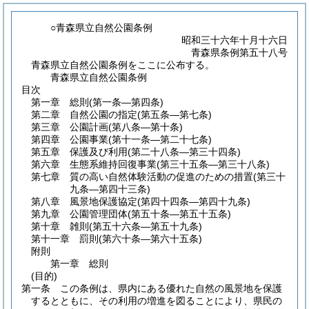
○青森県立自然公園条例
昭和三十六年十月十六日
青森県条例第五十八号
青森県立自然公園条例をここに公布する。
青森県立自然公園条例
目次
第一章
総則
(第一条―第四条)
第二章
自然公園の指定
(第五条―第七条)
第三章
公園計画
(第八条―第十条)
第四章
公園事業
(第十一条―第二十七条)
第五章
保護及び利用
(第二十八条―第三十四条)
第六章
生態系維持回復事業
(第三十五条―第三十八条)
第七章
質の高い自然体験活動の促進のための措置
(第三十
九条―第四十三条)
第八章
風景地保護協定
(第四十四条―第四十九条)
第九章
公園管理団体
(第五十条―第五十五条)
第十章
雑則
(第五十六条―第五十九条)
第十一章
罰則
(第六十条―第六十五条)
附則
第一章
総則
(目的)
第一条
この条例は、県内にある優れた自然の風景地を保護
するとともに、その利用の増進を図ることにより、県民の