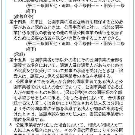
ために必要な限度において、条件を付することができる。
(平二三条例五七・追加、令五条例一三・旧第十一条
繰下)
(改善命令)
第十四条
知事は、公園事業の適正な執行を確保するため必
要があると認めるときは、公園事業者に対し、当該公園事
業に係る施設の改善その他の当該公園事業の執行を改善す
るために必要な措置を執るべき旨を命ずることができる。
(平二三条例五七・追加、令五条例一三・旧第十二条
繰下)
(承継)
第十五条
公園事業者が県以外の者にその公園事業の全部を
譲渡する場合において、譲渡人及び譲受人があらかじめそ
の譲渡及び譲受けについて知事の承認を受けたときは、譲
受人は、譲渡人に係る公園事業者の地位を承継する。
2
公園事業者である法人が合併
(公園事業者である法人と公
園事業者でない法人の合併であつて、公園事業者である法
人が存続するものを除く。)
又は分割
(その公園事業の全部
を承継させるものに限る。)
をした場合において、合併後存
続する法人若しくは合併により設立される法人又は分割に
よりその公園事業の全部を承継する法人が知事の承認を受
けたときは、当該承認を受けた法人は、当該公園事業者の
地位を承継する。
3
公園事業者が死亡した場合において、相続人
(相続人が二
人以上ある場合において、その全員の同意によりその公園