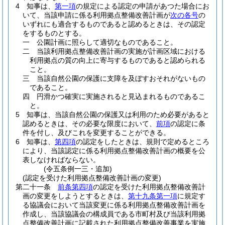
4
知事は、
第一項
の規定による認定の申請があつた場合にお
いて、当該申請に係る利用拠点整備改善計画が
次の各号
の
いずれにも適合するものであると認めるときは、その認定
をするものとする。
一
公園計画に照らして適切なものであること。
二
当該利用拠点整備改善計画の実施が計画区域における
利用拠点の質の向上に寄与するものであると認められる
こと。
三
当該自然公園の保護に支障を及ぼすおそれがないもの
であること。
四
円滑かつ確実に実施されると見込まれるものであるこ
と。
5
知事は、当該自然公園の保護又は利用のため必要があると
認めるときは、その必要な限度において、
前項
の認定に条
件を付し、及びこれを変更することができる。
6
知事は、
第四項
の認定をしたときは、規則で定めるところ
により、当該認定に係る利用拠点整備改善計画の概要を公
表しなければならない。
(令五条例一三・追加)
(認定を受けた利用拠点整備改善計画の変更)
第二十一条
前条第四項
の認定を受けた利用拠点整備改善計
画の変更をしようとするときは、
第十九条第一項
に規定す
る協議会において当該変更に係る利用拠点整備改善計画を
作成し、当該協議会の構成員である市町村及び当該利用拠
点整備改善計画に記載された利用拠点整備改善事業を実施