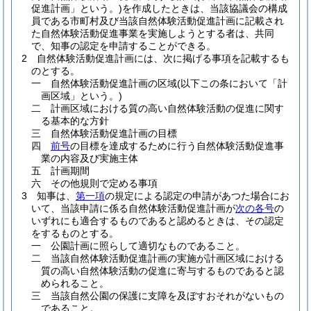
促進計画」という。)
を作成したときは、当該協議会の構成
員である市町村及び当該自然体験活動促進計画に記載され
た自然体験活動促進事業を実施しようとする者は、共同
で、知事の認定を申請することができる。
2
自然体験活動促進計画には、次に掲げる事項を記載するも
のとする。
一
自然体験活動促進計画の区域
(以下この条において「計
画区域」という。)
二
計画区域における質の高い自然体験活動の促進に関す
る基本的な方針
三
自然体験活動促進計画の目標
四
前号
の目標を達成するために行う自然体験活動促進事
業の内容及び実施主体
五
計画期間
六
その他規則で定める事項
3
知事は、
第一項
の規定による認定の申請があつた場合にお
いて、当該申請に係る自然体験活動促進計画が
次の各号
の
いずれにも適合するものであると認めるときは、その認定
をするものとする。
一
公園計画に照らして適切なものであること。
二
当該自然体験活動促進計画の実施が計画区域における
質の高い自然体験活動の促進に寄与するものであると認
められること。
三
当該自然公園の保護に支障を及ぼすおそれがないもの
であること。