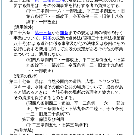
第二十五条
第十三条第二項
の規定による公園事業の執行に
要する費用は、その公園事業を執行する者の負担とする。
(平一二条例一一六・一部改正、平二三条例五七・旧
第八条繰下・一部改正、令五条例一三・旧第十八条
繰下・一部改正)
(適用除外)
第二十六条
第十三条
から
前条
までの規定は国の機関の行う
事業について、
同条
の規定は道路法
(昭和二十七年法律第百
八十号)
による道路に係る事業及び他の法律又は条例にその
執行に要する費用に関して別段の規定があるその他の事業
については、適用しない。
(昭四八条例四二・一部改正、平二三条例五七・旧第
九条繰下・一部改正、令五条例一三・旧第十九条繰
下・一部改正)
(清潔の保持)
第二十七条
県は、自然公園内の道路、広場、キヤンプ場、
スキー場、水泳場その他の公共の場所について、必要があ
ると認めるときは、当該公共の場所の管理者と協力して、
その清潔を保持するものとする。
(昭四八条例四二・追加、平一二条例一一六・一部改
正、平二三条例五七・旧第九条の二繰下、令五条例
一三・旧第二十条繰下)
第五章
保護及び利用
(平二三条例五七・旧第三章繰下)
(特別地域)