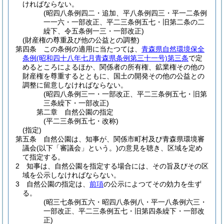
ければならない。
(昭四八条例四二・追加、平八条例四三・平一二条例
一一六・一部改正、平二三条例五七・旧第二条の二
繰下、令五条例一三・一部改正)
(財産権の尊重及び他の公益との調整)
第四条
この条例の適用に当たつては、
青森県自然環境保全
条例
(昭和四十八年七月青森県条例第三十一号)
第三条
で定
めるところによるほか、関係者の所有権、鉱業権その他の
財産権を尊重するとともに、国土の開発その他の公益との
調整に留意しなければならない。
(昭四八条例三一・一部改正、平二三条例五七・旧第
三条繰下・一部改正)
第二章
自然公園の指定
(平二三条例五七・改称)
(指定)
第五条
自然公園は、知事が、関係市町村及び青森県環境審
議会
(以下「審議会」という。)
の意見を聴き、区域を定め
て指定する。
2
知事は、自然公園を指定する場合には、その旨及びその区
域を公示しなければならない。
3
自然公園の指定は、
前項
の公示によつてその効力を生ず
る。
(昭三七条例五六・昭四八条例八・平一八条例六三・
一部改正、平二三条例五七・旧第四条繰下・一部改
正)