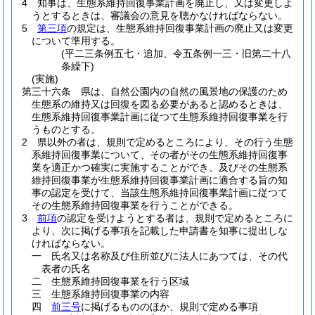
4
知事は、生態系維持回復事業計画を廃止し、又は変更しよ
うとするときは、審議会の意見を聴かなければならない。
5
第三項
の規定は、生態系維持回復事業計画の廃止又は変更
について準用する。
(平二三条例五七・追加、令五条例一三・旧第二十八
条繰下)
(実施)
第三十六条
県は、自然公園内の自然の風景地の保護のため
生態系の維持又は回復を図る必要があると認めるときは、
生態系維持回復事業計画に従つて生態系維持回復事業を行
うものとする。
2
県以外の者は、規則で定めるところにより、その行う生態
系維持回復事業について、その者がその生態系維持回復事
業を適正かつ確実に実施することができ、及びその生態系
維持回復事業が生態系維持回復事業計画に適合する旨の知
事の認定を受けて、当該生態系維持回復事業計画に従つて
その生態系維持回復事業を行うことができる。
3
前項
の認定を受けようとする者は、規則で定めるところに
より、次に掲げる事項を記載した申請書を知事に提出しな
ければならない。
一
氏名又は名称及び住所並びに法人にあつては、その代
表者の氏名
二
生態系維持回復事業を行う区域
三
生態系維持回復事業の内容
四
前三号
に掲げるもののほか、規則で定める事項