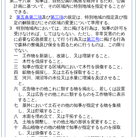
第二十八条
知事は、自然公園の風致を維持するため、公園
計画に基づいて、その区域内に特別地域を指定することが
できる。
2
第五条第二項
及び
第三項
の規定は、特別地域の指定及び指
定の解除並びにその区域の変更について準用する。
3
特別地域内においては、次に掲げる行為は、知事の許可を
受けなければ、してはならない。
ただし、非常災害のため
に必要な応急措置として行う行為又は
第三号
に掲げる行為
で森林の整備及び保全を図るために行うものは、この限り
でない。
一
工作物を新築し、改築し、又は増築すること。
二
木竹を伐採すること。
三
知事が指定する区域内において木竹を損傷すること。
四
鉱物を掘採し、又は土石を採取すること。
五
河川、湖沼等の水位又は水量に増減を及ぼさせるこ
と。
六
広告物その他これに類する物を掲出し、若しくは設置
し、又は広告その他これに類するものを工作物等に表示
すること。
七
屋外において土石その他の知事が指定する物を集積
し、又は貯蔵すること。
八
水面を埋め立て、又は干拓すること。
九
土地を開墾し、その他土地の形状を変更すること。
十
高山植物その他の植物で知事が指定するものを採取
し、又は損傷すること。