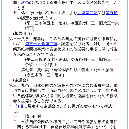
四
次条
の規定による報告をせず、又は虚偽の報告をした
とき。
五
偽りその他の不正の手段により
前条第二項
又は
第五項
の認定を受けたとき。
(平二三条例五七・追加、令五条例一三・旧第三十条
繰下)
(報告徴収)
第三十八条
知事は、この章の規定の施行に必要な限度にお
いて、
第三十六条第二項
の認定を受けた者に対し、その生
態系維持回復事業の実施状況その他必要な事項に関し報告
を求めることができる。
(平二三条例五七・追加、令五条例一三・旧第三十一
条繰下・一部改正)
第七章
質の高い自然体験活動の促進のための措置
(令五条例一三・追加)
(協議会)
第三十九条
自然公園の区域をその区域に含む市町村は、単
独で又は共同して、当該自然公園の区域について、質の高
い自然体験活動の促進に関し必要な協議を行うための協議
会を組織することができる。
2
前項
に規定する協議会は、次に掲げる者をもつて構成す
る。
一
当該市町村
二
当該自然公園の区域内において自然体験活動の促進に
関する事業
(以下「自然体験活動促進事業」という。)
を