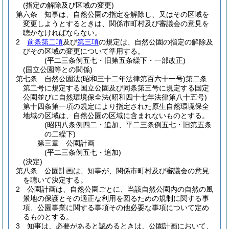
(指定の解除及び区域の変更)
第六条
知事は、自然公園の指定を解除し、又はその区域を
変更しようとするときは、関係市町村及び審議会の意見を
聴かなければならない。
2
前条第二項
及び
第三項
の規定は、自然公園の指定の解除及
びその区域の変更について準用する。
(平二三条例五七・旧第五条繰下・一部改正)
(国立公園等との関係)
第七条
自然公園法
(昭和三十二年法律第百六十一号)
第二条
第二号に規定する国立公園及び同条第三号に規定する国定
公園並びに自然環境保全法
(昭和四十七年法律第八十五号)
第十四条第一項の規定により指定された原生自然環境保全
地域の区域は、自然公園の区域に含まれないものとする。
(昭四八条例四二・追加、平二三条例五七・旧第五条
の二繰下)
第三章
公園計画
(平二三条例五七・追加)
(決定)
第八条
公園計画は、知事が、関係市町村及び審議会の意見
を聴いて決定する。
2
公園計画は、自然公園ごとに、当該自然公園内の自然の風
景地の保護とその適正な利用を図るための規制に関する事
項、公園事業に関する事項その他必要な事項について定め
るものとする。
3
知事は、必要があると認めるときは、公園計画において、