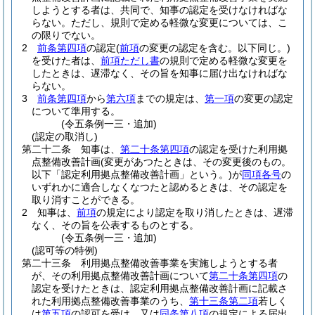
しようとする者は、共同で、知事の認定を受けなければな
らない。
ただし、規則で定める軽微な変更については、こ
の限りでない。
2
前条第四項
の認定
(
前項
の変更の認定を含む。以下同じ。)
を受けた者は、
前項ただし書
の規則で定める軽微な変更を
したときは、遅滞なく、その旨を知事に届け出なければな
らない。
3
前条第四項
から
第六項
までの規定は、
第一項
の変更の認定
について準用する。
(令五条例一三・追加)
(認定の取消し)
第二十二条
知事は、
第二十条第四項
の認定を受けた利用拠
点整備改善計画
(変更があつたときは、その変更後のもの。
以下「認定利用拠点整備改善計画」という。)
が
同項各号
の
いずれかに適合しなくなつたと認めるときは、その認定を
取り消すことができる。
2
知事は、
前項
の規定により認定を取り消したときは、遅滞
なく、その旨を公表するものとする。
(令五条例一三・追加)
(認可等の特例)
第二十三条
利用拠点整備改善事業を実施しようとする者
が、その利用拠点整備改善計画について
第二十条第四項
の
認定を受けたときは、認定利用拠点整備改善計画に記載さ
れた利用拠点整備改善事業のうち、
第十三条第二項
若しく
は
第五項
の認可を受け、又は
同条第八項
の規定による届出