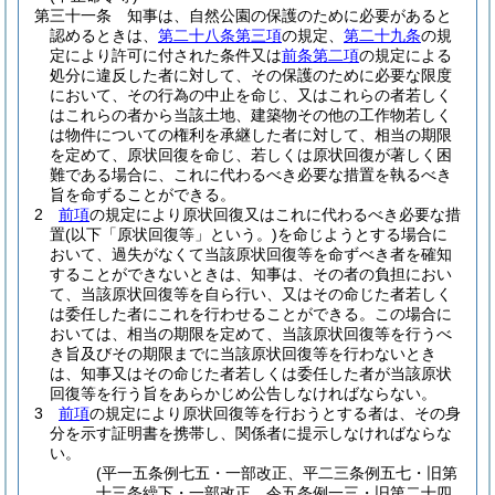
第三十一条
知事は、自然公園の保護のために必要があると
認めるときは、
第二十八条第三項
の規定、
第二十九条
の規
定により許可に付された条件又は
前条第二項
の規定による
処分に違反した者に対して、その保護のために必要な限度
において、その行為の中止を命じ、又はこれらの者若しく
はこれらの者から当該土地、建築物その他の工作物若しく
は物件についての権利を承継した者に対して、相当の期限
を定めて、原状回復を命じ、若しくは原状回復が著しく困
難である場合に、これに代わるべき必要な措置を執るべき
旨を命ずることができる。
2
前項
の規定により原状回復又はこれに代わるべき必要な措
置
(以下「原状回復等」という。)
を命じようとする場合に
おいて、過失がなくて当該原状回復等を命ずべき者を確知
することができないときは、知事は、その者の負担におい
て、当該原状回復等を自ら行い、又はその命じた者若しく
は委任した者にこれを行わせることができる。
この場合に
おいては、相当の期限を定めて、当該原状回復等を行うべ
き旨及びその期限までに当該原状回復等を行わないとき
は、知事又はその命じた者若しくは委任した者が当該原状
回復等を行う旨をあらかじめ公告しなければならない。
3
前項
の規定により原状回復等を行おうとする者は、その身
分を示す証明書を携帯し、関係者に提示しなければならな
い。
(平一五条例七五・一部改正、平二三条例五七・旧第
十三条繰下・一部改正、令五条例一三・旧第二十四