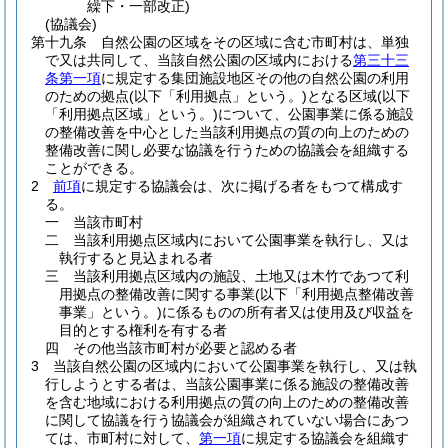
繰下・一部改正)
(協議会)
第十九条
自然公園の区域をその区域に含む市町村は、単独
で又は共同して、当該自然公園の区域内における
第三十三
条第一項
に規定する集団施設地区その他の自然公園の利用
のための拠点
(以下「利用拠点」という。)
となる区域
(以下
「利用拠点区域」という。)
について、公園事業に係る施設
の整備改善を中心とした当該利用拠点の質の向上のための
整備改善に関し必要な協議を行うための協議会を組織する
ことができる。
2
前項
に規定する協議会は、次に掲げる者をもつて構成す
る。
一
当該市町村
二
当該利用拠点区域内において公園事業を執行し、又は
執行すると見込まれる者
三
当該利用拠点区域内の施設、土地又は木竹であつて利
用拠点の整備改善に関する事業
(以下「利用拠点整備改善
事業」という。)
に係るものの所有者又は使用及び収益を
目的とする権利を有する者
四
その他当該市町村が必要と認める者
3
当該自然公園の区域内において公園事業を執行し、又は執
行しようとする者は、当該公園事業に係る施設の整備改善
を含む地域における利用拠点の質の向上のための整備改善
に関して協議を行う協議会が組織されていない場合にあつ
ては、市町村に対して、
第一項
に規定する協議会を組織す