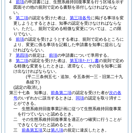
4
前項
の申請書には、生態系維持回復事業を行う区域を示す
図面その他の規則で定める書類を添付しなければならな
い。
5
第二項
の認定を受けた者は、
第三項各号
に掲げる事項を変
更しようとするときは、知事の認定を受けなければならな
い。
ただし、規則で定める軽微な変更については、この限
りでない。
6
前項
の認定を受けようとする者は、規則で定めるところに
より、変更に係る事項を記載した申請書を知事に提出しな
ければならない。
7
第四項
の規定は、
前項
の申請書について準用する。
8
第二項
の認定を受けた者は、
第五項ただし書
の規則で定め
る軽微な変更をしたときは、遅滞なく、その旨を知事に届
け出なければならない。
(平二三条例五七・追加、令五条例一三・旧第二十九
条繰下)
(認定の取消し)
第三十七条
知事は、
前条第二項
の認定を受けた者が
次の各
号
のいずれかに該当するときは、
同項
の認定を取り消すこ
とができる。
一
生態系維持回復事業計画に従つて生態系維持回復事業
を行つていないと認めるとき。
二
その生態系維持回復事業を適正かつ確実に行うことが
できなくなつたと認めるとき。
三
前条第五項
又は
第八項
の規定に違反したとき。