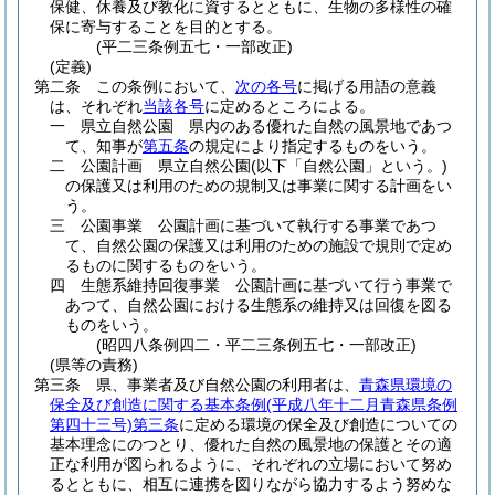
保健、休養及び教化に資するとともに、生物の多様性の確
保に寄与することを目的とする。
(平二三条例五七・一部改正)
(定義)
第二条
この条例において、
次の各号
に掲げる用語の意義
は、それぞれ
当該各号
に定めるところによる。
一
県立自然公園 県内のある優れた自然の風景地であつ
て、知事が
第五条
の規定により指定するものをいう。
二
公園計画 県立自然公園
(以下「自然公園」という。)
の保護又は利用のための規制又は事業に関する計画をい
う。
三
公園事業 公園計画に基づいて執行する事業であつ
て、自然公園の保護又は利用のための施設で規則で定め
るものに関するものをいう。
四
生態系維持回復事業 公園計画に基づいて行う事業で
あつて、自然公園における生態系の維持又は回復を図る
ものをいう。
(昭四八条例四二・平二三条例五七・一部改正)
(県等の責務)
第三条
県、事業者及び自然公園の利用者は、
青森県環境の
保全及び創造に関する基本条例
(平成八年十二月青森県条例
第四十三号)
第三条
に定める環境の保全及び創造についての
基本理念にのつとり、優れた自然の風景地の保護とその適
正な利用が図られるように、それぞれの立場において努め
るとともに、相互に連携を図りながら協力するよう努めな