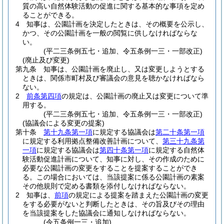
質の高い自然体験活動の促進に関する基本的な事項を定め
ることができる。
4
知事は、公園計画を決定したときは、その概要を公示し、
かつ、その公園計画を一般の閲覧に供しなければならな
い。
(平二三条例五七・追加、令五条例一三・一部改正)
(廃止及び変更)
第九条
知事は、公園計画を廃止し、又は変更しようとする
ときは、関係市町村及び審議会の意見を聴かなければなら
ない。
2
前条第四項
の規定は、公園計画の廃止又は変更について準
用する。
(平二三条例五七・追加、令五条例一三・一部改正)
(協議会による変更の提案)
第十条
第十九条第一項
に規定する協議会は
第二十条第一項
に規定する利用拠点整備改善計画について、
第三十九条第
一項
に規定する協議会は
第四十条第一項
に規定する自然体
験活動促進計画について、知事に対し、その作成のために
必要な公園計画の変更をすることを提案することができ
る。
この場合においては、当該提案に係る公園計画の素案
その他規則で定める書類を添付しなければならない。
2
知事は、
前項
の規定による提案を踏まえた公園計画の変更
をする必要がないと判断したときは、その旨及びその理由
を当該提案をした協議会に通知しなければならない。
(令五条例一三・追加)