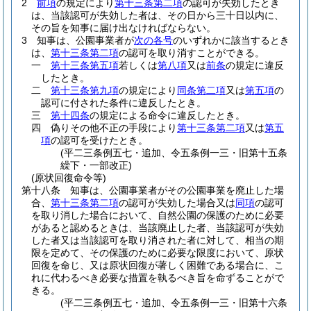
2
前項
の規定により
第十三条第二項
の認可が失効したとき
は、当該認可が失効した者は、その日から三十日以内に、
その旨を知事に届け出なければならない。
3
知事は、公園事業者が
次の各号
のいずれかに該当するとき
は、
第十三条第二項
の認可を取り消すことができる。
一
第十三条第五項
若しくは
第八項
又は
前条
の規定に違反
したとき。
二
第十三条第九項
の規定により
同条第二項
又は
第五項
の
認可に付された条件に違反したとき。
三
第十四条
の規定による命令に違反したとき。
四
偽りその他不正の手段により
第十三条第二項
又は
第五
項
の認可を受けたとき。
(平二三条例五七・追加、令五条例一三・旧第十五条
繰下・一部改正)
(原状回復命令等)
第十八条
知事は、公園事業者がその公園事業を廃止した場
合、
第十三条第二項
の認可が失効した場合又は
同項
の認可
を取り消した場合において、自然公園の保護のために必要
があると認めるときは、当該廃止した者、当該認可が失効
した者又は当該認可を取り消された者に対して、相当の期
限を定めて、その保護のために必要な限度において、原状
回復を命じ、又は原状回復が著しく困難である場合に、こ
れに代わるべき必要な措置を執るべき旨を命ずることがで
きる。
(平二三条例五七・追加、令五条例一三・旧第十六条