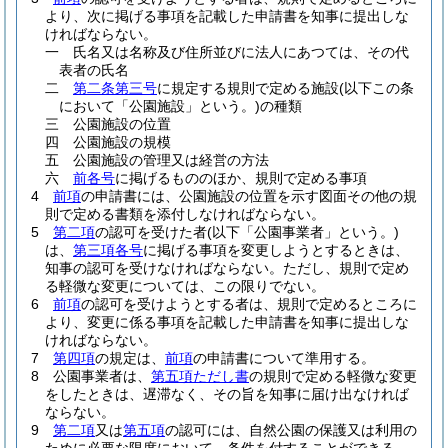
より、次に掲げる事項を記載した申請書を知事に提出しな
ければならない。
一
氏名又は名称及び住所並びに法人にあつては、その代
表者の氏名
二
第二条第三号
に規定する規則で定める施設
(以下この条
において「公園施設」という。)
の種類
三
公園施設の位置
四
公園施設の規模
五
公園施設の管理又は経営の方法
六
前各号
に掲げるもののほか、規則で定める事項
4
前項
の申請書には、公園施設の位置を示す図面その他の規
則で定める書類を添付しなければならない。
5
第二項
の認可を受けた者
(以下「公園事業者」という。)
は、
第三項各号
に掲げる事項を変更しようとするときは、
知事の認可を受けなければならない。
ただし、規則で定め
る軽微な変更については、この限りでない。
6
前項
の認可を受けようとする者は、規則で定めるところに
より、変更に係る事項を記載した申請書を知事に提出しな
ければならない。
7
第四項
の規定は、
前項
の申請書について準用する。
8
公園事業者は、
第五項ただし書
の規則で定める軽微な変更
をしたときは、遅滞なく、その旨を知事に届け出なければ
ならない。
9
第二項
又は
第五項
の認可には、自然公園の保護又は利用の