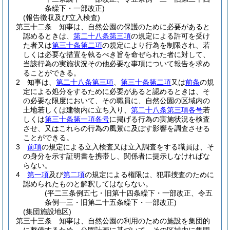
条繰下・一部改正)
(報告徴収及び立入検査)
第三十二条
知事は、自然公園の保護のために必要があると
認めるときは、
第二十八条第三項
の規定による許可を受け
た者又は
第三十条第二項
の規定により行為を制限され、若
しくは必要な措置を執るべき旨を命ぜられた者に対して、
当該行為の実施状況その他必要な事項について報告を求め
ることができる。
2
知事は、
第二十八条第三項
、
第三十条第二項
又は
前条
の規
定による処分をするために必要があると認めるときは、そ
の必要な限度において、その職員に、自然公園の区域内の
土地若しくは建物内に立ち入り、
第二十八条第三項各号
若
しくは
第三十条第一項各号
に掲げる行為の実施状況を検査
させ、又はこれらの行為の風景に及ぼす影響を調査させる
ことができる。
3
前項
の規定による立入検査又は立入調査をする職員は、そ
の身分を示す証明書を携帯し、関係者に提示しなければな
らない。
4
第一項
及び
第二項
の規定による権限は、犯罪捜査のために
認められたものと解釈してはならない。
(平二三条例五七・旧第十四条繰下・一部改正、令五
条例一三・旧第二十五条繰下・一部改正)
(集団施設地区)
第三十三条
知事は、自然公園の利用のための施設を集団的