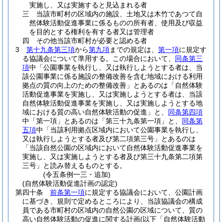
実施し、又は実施すると見込まれる者
三
当該市町村の区域内の施設、土地又は木竹であつて自
然体験活動促進事業に係るものの所有者、使用及び収益
を目的とする権利を有する者又は管理者
四
その他当該市町村が必要と認める者
3
第十九条第三項
から
第九項
までの規定は、
第一項
に規定す
る協議会について準用する。
この場合において、
同条第三
項
中「公園事業を執行し、又は執行しようとする者は、当
該公園事業に係る施設の整備改善を含む地域における利用
拠点の質の向上のための整備改善」とあるのは「自然体験
活動促進事業を実施し、又は実施しようとする者は、当該
自然体験活動促進事業を実施し、又は実施しようとする地
域における質の高い自然体験活動の促進」と、
同条第四項
中「第一項」とあるのは「第三十九条第一項」と、
同条第
五項
中「当該利用拠点区域内において公園事業を執行し、
又は執行しようとする者及び第二項第三号」とあるのは
「当該自然公園の区域内において自然体験活動促進事業を
実施し、又は実施しようとする者及び第三十九条第二項第
三号」と読み替えるものとする。
(令五条例一三・追加)
(自然体験活動促進計画の認定)
第四十条
前条第一項
に規定する協議会において、公園計画
に基づき、規則で定めるところにより、当該協議会の構成
員である市町村の区域内の自然公園の区域について、質の
高い自然体験活動の促進に関する計画
(以下「自然体験活動