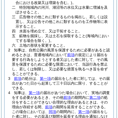
合における改築又は増築を含む。)
。
二
特別地域内の河川、湖沼等の水位又は水量に増減を及
ぼさせること。
三
広告物その他これに類するものを掲出し、若しくは設
置し、又は公告その他これに類するものを工作物等に表
示すること。
四
水面を埋め立て、又は干拓すること。
五
鉱物を掘採し、又は土石を採取すること
(海域内におい
てする場合を除く。)
。
六
土地の形状を変更すること。
2
知事は、自然公園の風景を保護するために必要があると認
めるときは、普通地域内において
前項
の規定により届出を
要する行為をしようとする者又はした者に対して、その風
景を保護するために必要な限度において、当該行為を禁止
し、若しくは制限し、又は必要な措置を執るべき旨を命ず
ることができる。
3
前項
の処分は、
第一項
の届出をした者に対しては、その届
出があつた日から起算して三十日以内に限り、することが
できる。
4
知事は、
第一項
の届出があつた場合において、実地の調査
をする必要があるとき、その他
前項
の期間内に
第二項
の処
分をすることができない合理的な理由があるときは、その
理由が存続する間、
前項
の期間を延長することができる。
この場合においては、
同項
の期間内に、
第一項
の届出をし
た者に対し、その旨及び期間を延長する理由を通知しなけ