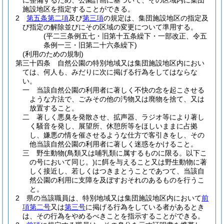
に整備するため、公園計画に基づいて、その区域内に集団
施設地区を指定することができる。
2
第五条第二項
及び
第三項
の規定は、集団施設地区の指定及
び指定の解除並びにその区域の変更について準用する。
(平二三条例五七・旧第十五条繰下・一部改正、令五
条例一三・旧第二十六条繰下)
(利用のための規制)
第三十四条
自然公園の特別地域又は集団施設地区内におい
ては、何人も、みだりに次に掲げる行為をしてはならな
い。
一
当該自然公園の利用者に著しく不快の念を起こさせる
ような方法で、ごみその他の汚物又は廃物を捨て、又は
放置すること。
二
著しく悪臭を発散させ、拡声器、ラジオ等により著し
く騒音を発し、展望所、休憩所等をほしいままに占拠
し、嫌悪の情を催させるような仕方で客引きをし、その
他当該自然公園の利用者に著しく迷惑をかけること。
三
野生動物
(鳥類又は哺乳類に属するものに限る。以下こ
の号において同じ。)
に餌を与えること又は野生動物に著
しく接近し、若しくはつきまとうことであつて、当該自
然公園の利用に支障を及ぼすおそれのあるものを行うこ
と。
2
県の当該職員は、特別地域又は集団施設地区内において
前
項第二号
又は
第三号
に掲げる行為をしている者があるとき
は、その行為をやめるべきことを指示することができる。