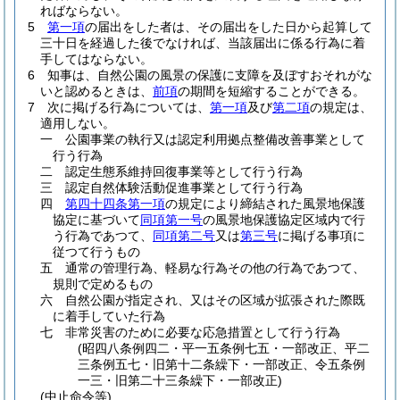
ればならない。
5
第一項
の届出をした者は、その届出をした日から起算して
三十日を経過した後でなければ、当該届出に係る行為に着
手してはならない。
6
知事は、自然公園の風景の保護に支障を及ぼすおそれがな
いと認めるときは、
前項
の期間を短縮することができる。
7
次に掲げる行為については、
第一項
及び
第二項
の規定は、
適用しない。
一
公園事業の執行又は認定利用拠点整備改善事業として
行う行為
二
認定生態系維持回復事業等として行う行為
三
認定自然体験活動促進事業として行う行為
四
第四十四条第一項
の規定により締結された風景地保護
協定に基づいて
同項第一号
の風景地保護協定区域内で行
う行為であつて、
同項第二号
又は
第三号
に掲げる事項に
従つて行うもの
五
通常の管理行為、軽易な行為その他の行為であつて、
規則で定めるもの
六
自然公園が指定され、又はその区域が拡張された際既
に着手していた行為
七
非常災害のために必要な応急措置として行う行為
(昭四八条例四二・平一五条例七五・一部改正、平二
三条例五七・旧第十二条繰下・一部改正、令五条例
一三・旧第二十三条繰下・一部改正)
(中止命令等)