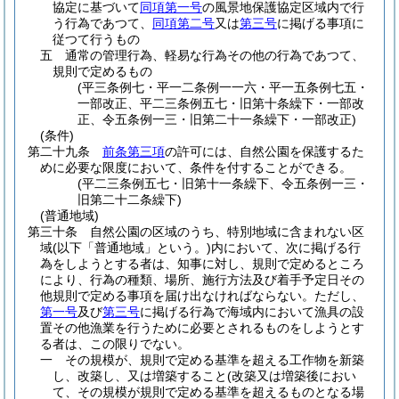
協定に基づいて
同項第一号
の風景地保護協定区域内で行
う行為であつて、
同項第二号
又は
第三号
に掲げる事項に
従つて行うもの
五
通常の管理行為、軽易な行為その他の行為であつて、
規則で定めるもの
(平三条例七・平一二条例一一六・平一五条例七五・
一部改正、平二三条例五七・旧第十条繰下・一部改
正、令五条例一三・旧第二十一条繰下・一部改正)
(条件)
第二十九条
前条第三項
の許可には、自然公園を保護するた
めに必要な限度において、条件を付することができる。
(平二三条例五七・旧第十一条繰下、令五条例一三・
旧第二十二条繰下)
(普通地域)
第三十条
自然公園の区域のうち、特別地域に含まれない区
域
(以下「普通地域」という。)
内において、次に掲げる行
為をしようとする者は、知事に対し、規則で定めるところ
により、行為の種類、場所、施行方法及び着手予定日その
他規則で定める事項を届け出なければならない。
ただし、
第一号
及び
第三号
に掲げる行為で海域内において漁具の設
置その他漁業を行うために必要とされるものをしようとす
る者は、この限りでない。
一
その規模が、規則で定める基準を超える工作物を新築
し、改築し、又は増築すること
(改築又は増築後におい
て、その規模が規則で定める基準を超えるものとなる場