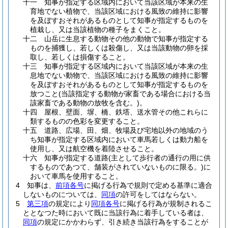
十一
知事が指定する区域内において当該区域が本来の生
育地でない植物で、当該区域における風致の維持に影響
を及ぼすおそれがあるものとして知事が指定するものを
植栽し、又は当該植物の種子をまくこと。
十二
山岳に生息する動物その他の動物で知事が指定する
ものを捕獲し、若しくは殺傷し、又は当該動物の卵を採
取し、若しくは損傷すること。
十三
知事が指定する区域内において当該区域が本来の生
息地でない動物で、当該区域における風致の維持に影響
を及ぼすおそれがあるものとして知事が指定するものを
放つこと
(当該指定する動物が家畜である場合における当
該家畜である動物の放牧を含む。)
。
十四
屋根、壁面、塀、橋、鉄塔、送水管その他これらに
類するものの色彩を変更すること。
十五
道路、広場、田、畑、牧場及び宅地以外の地域のう
ち知事が指定する区域内において車馬若しくは動力船を
使用し、又は航空機を着陸させること。
十六
知事が指定する道路
(主として歩行者の通行の用に供
するものであつて、舗装がされていないものに限る。)
に
おいて車馬を使用すること。
4
知事は、
前項各号
に掲げる行為で規則で定める基準に適合
しないものについては、
同項
の許可をしてはならない。
5
第三項
の規定により
同項各号
に掲げる行為が規制されるこ
ととなつた時において既に当該行為に着手している者は、
同項
の規定にかかわらず、引き続き当該行為をすることが