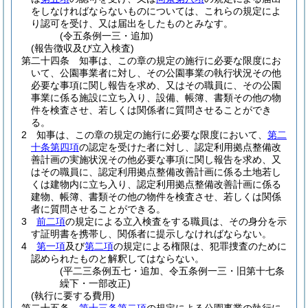
をしなければならないものについては、これらの規定によ
り認可を受け、又は届出をしたものとみなす。
(令五条例一三・追加)
(報告徴収及び立入検査)
第二十四条
知事は、この章の規定の施行に必要な限度にお
いて、公園事業者に対し、その公園事業の執行状況その他
必要な事項に関し報告を求め、又はその職員に、その公園
事業に係る施設に立ち入り、設備、帳簿、書類その他の物
件を検査させ、若しくは関係者に質問させることができ
る。
2
知事は、この章の規定の施行に必要な限度において、
第二
十条第四項
の認定を受けた者に対し、認定利用拠点整備改
善計画の実施状況その他必要な事項に関し報告を求め、又
はその職員に、認定利用拠点整備改善計画に係る土地若し
くは建物内に立ち入り、認定利用拠点整備改善計画に係る
建物、帳簿、書類その他の物件を検査させ、若しくは関係
者に質問させることができる。
3
前二項
の規定による立入検査をする職員は、その身分を示
す証明書を携帯し、関係者に提示しなければならない。
4
第一項
及び
第二項
の規定による権限は、犯罪捜査のために
認められたものと解釈してはならない。
(平二三条例五七・追加、令五条例一三・旧第十七条
繰下・一部改正)
(執行に要する費用)