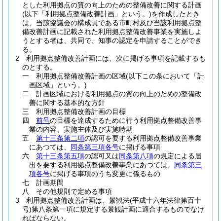
とした利用拠点の質の向上のための整備改善に関する計画
(以下「利用拠点整備改善計画」という。)
を作成したとき
は、当該協議会の構成員である市町村及び当該利用拠点整
備改善計画に記載された利用拠点整備改善事業を実施しよ
うとする者は、共同で、知事の認定を申請することができ
る。
2
利用拠点整備改善計画には、次に掲げる事項を記載するも
のとする。
一
利用拠点整備改善計画の区域
(以下この条において「計
画区域」という。)
二
計画区域における利用拠点の質の向上のための整備改
善に関する基本的な方針
三
利用拠点整備改善計画の目標
四
前号
の目標を達成するために行う利用拠点整備改善事
業の内容、実施主体及び実施時期
五
第十三条第二項
の認可を要する利用拠点整備改善事業
にあつては、
同条第三項各号
に掲げる事項
六
第十三条第五項
の認可又は
同条第八項
の規定による届
出を要する利用拠点整備改善事業にあつては、
同条第三
項各号
に掲げる事項のうち変更に係るもの
七
計画期間
八
その他規則で定める事項
3
利用拠点整備改善計画は、景観法
(平成十六年法律第百十
号)
第八条第一項に規定する景観計画に適合するものでなけ
ればならない。