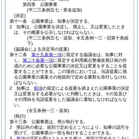
第四章
公園事業
(平二三条例五七・章名追加)
(決定)
第十一条
公園事業は、知事が決定する。
2
知事は、公園事業を決定し、廃止し、又は変更したとき
は、その概要を公示しなければならない。
(平二三条例五七・追加、令五条例一三・旧第十条繰
下)
(協議会による決定等の提案)
第十二条
第十九条第一項
に規定する協議会は、知事に対
し、
第二十条第一項
に規定する利用拠点整備改善計画の作
成のために必要な公園事業の決定又は変更をすることを提
案することができる。
この場合においては、当該提案に係
る公園事業の素案その他規則で定める書類を添付しなけれ
ばならない。
2
知事は、
前項
の規定による提案を踏まえた公園事業の決定
又は変更をする必要がないと判断したときは、その旨及び
その理由を当該提案をした協議会に通知しなければならな
い。
(令五条例一三・追加)
(執行)
第十三条
公園事業は、県が執行する。
2
県以外の者は、規則で定めるところにより、知事の認可を
受けて、公園事業の一部を執行することができる。
3
前項
の認可を受けようとする者は、規則で定めるところに