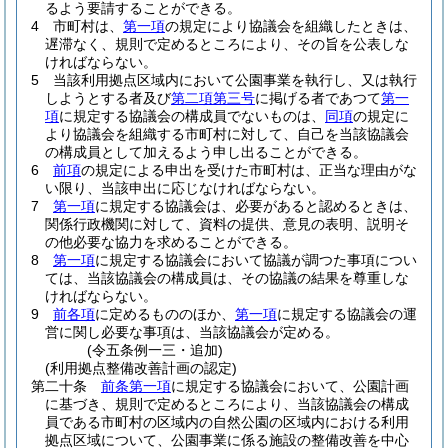
るよう要請することができる。
4
市町村は、
第一項
の規定により協議会を組織したときは、
遅滞なく、規則で定めるところにより、その旨を公表しな
ければならない。
5
当該利用拠点区域内において公園事業を執行し、又は執行
しようとする者及び
第二項第三号
に掲げる者であつて
第一
項
に規定する協議会の構成員でないものは、
同項
の規定に
より協議会を組織する市町村に対して、自己を当該協議会
の構成員として加えるよう申し出ることができる。
6
前項
の規定による申出を受けた市町村は、正当な理由がな
い限り、当該申出に応じなければならない。
7
第一項
に規定する協議会は、必要があると認めるときは、
関係行政機関に対して、資料の提供、意見の表明、説明そ
の他必要な協力を求めることができる。
8
第一項
に規定する協議会において協議が調つた事項につい
ては、当該協議会の構成員は、その協議の結果を尊重しな
ければならない。
9
前各項
に定めるもののほか、
第一項
に規定する協議会の運
営に関し必要な事項は、当該協議会が定める。
(令五条例一三・追加)
(利用拠点整備改善計画の認定)
第二十条
前条第一項
に規定する協議会において、公園計画
に基づき、規則で定めるところにより、当該協議会の構成
員である市町村の区域内の自然公園の区域内における利用
拠点区域について、公園事業に係る施設の整備改善を中心