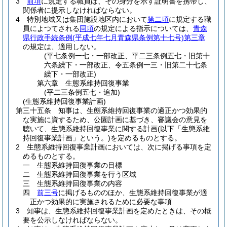
3
前項
に規定する職員は、その身分を示す証明書を携帯し、
関係者に提示しなければならない。
4
特別地域又は集団施設地区内において
第二項
に規定する職
員によつてされる
同項
の規定による指示については、
青森
県行政手続条例
(平成七年七月青森県条例第十七号)
第三章
の規定は、適用しない。
(平七条例一七・一部改正、平二三条例五七・旧第十
六条繰下・一部改正、令五条例一三・旧第二十七条
繰下・一部改正)
第六章
生態系維持回復事業
(平二三条例五七・追加)
(生態系維持回復事業計画)
第三十五条
知事は、生態系維持回復事業の適正かつ効果的
な実施に資するため、公園計画に基づき、審議会の意見を
聴いて、生態系維持回復事業に関する計画
(以下「生態系維
持回復事業計画」という。)
を定めるものとする。
2
生態系維持回復事業計画においては、次に掲げる事項を定
めるものとする。
一
生態系維持回復事業の目標
二
生態系維持回復事業を行う区域
三
生態系維持回復事業の内容
四
前三号
に掲げるもののほか、生態系維持回復事業が適
正かつ効果的に実施されるために必要な事項
3
知事は、生態系維持回復事業計画を定めたときは、その概
要を公示しなければならない。