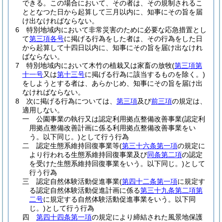
できる。
この場合において、その者は、その規制されるこ
ととなつた日から起算して三月以内に、知事にその旨を届
け出なければならない。
6
特別地域内において非常災害のために必要な応急措置とし
て
第三項各号
に掲げる行為をした者は、その行為をした日
から起算して十四日以内に、知事にその旨を届け出なけれ
ばならない。
7
特別地域内において木竹の植栽又は家畜の放牧
(
第三項第
十一号
又は
第十三号
に掲げる行為に該当するものを除く。)
をしようとする者は、あらかじめ、知事にその旨を届け出
なければならない。
8
次に掲げる行為については、
第三項
及び
前三項
の規定は、
適用しない。
一
公園事業の執行又は認定利用拠点整備改善事業
(認定利
用拠点整備改善計画に係る利用拠点整備改善事業をい
う。以下同じ。)
として行う行為
二
認定生態系維持回復事業等
(
第三十六条第一項
の規定に
より行われる生態系維持回復事業及び
同条第二項
の認定
を受けた生態系維持回復事業をいう。以下同じ。)
として
行う行為
三
認定自然体験活動促進事業
(
第四十二条第一項
に規定す
る認定自然体験活動促進計画に係る
第三十九条第二項第
二号
に規定する自然体験活動促進事業をいう。以下同
じ。)
として行う行為
四
第四十四条第一項
の規定により締結された風景地保護