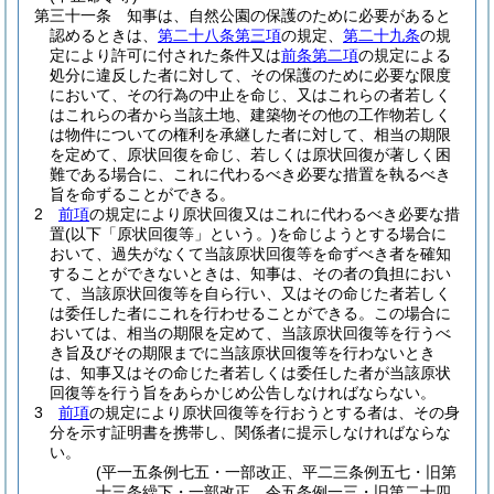
第三十一条
知事は、自然公園の保護のために必要があると
認めるときは、
第二十八条第三項
の規定、
第二十九条
の規
定により許可に付された条件又は
前条第二項
の規定による
処分に違反した者に対して、その保護のために必要な限度
において、その行為の中止を命じ、又はこれらの者若しく
はこれらの者から当該土地、建築物その他の工作物若しく
は物件についての権利を承継した者に対して、相当の期限
を定めて、原状回復を命じ、若しくは原状回復が著しく困
難である場合に、これに代わるべき必要な措置を執るべき
旨を命ずることができる。
2
前項
の規定により原状回復又はこれに代わるべき必要な措
置
(以下「原状回復等」という。)
を命じようとする場合に
おいて、過失がなくて当該原状回復等を命ずべき者を確知
することができないときは、知事は、その者の負担におい
て、当該原状回復等を自ら行い、又はその命じた者若しく
は委任した者にこれを行わせることができる。
この場合に
おいては、相当の期限を定めて、当該原状回復等を行うべ
き旨及びその期限までに当該原状回復等を行わないとき
は、知事又はその命じた者若しくは委任した者が当該原状
回復等を行う旨をあらかじめ公告しなければならない。
3
前項
の規定により原状回復等を行おうとする者は、その身
分を示す証明書を携帯し、関係者に提示しなければならな
い。
(平一五条例七五・一部改正、平二三条例五七・旧第
十三条繰下・一部改正、令五条例一三・旧第二十四