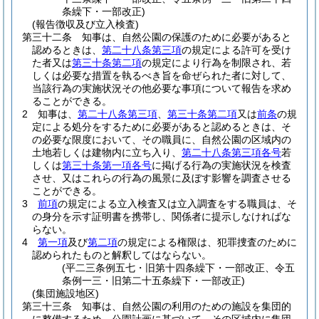
条繰下・一部改正)
(報告徴収及び立入検査)
第三十二条
知事は、自然公園の保護のために必要があると
認めるときは、
第二十八条第三項
の規定による許可を受け
た者又は
第三十条第二項
の規定により行為を制限され、若
しくは必要な措置を執るべき旨を命ぜられた者に対して、
当該行為の実施状況その他必要な事項について報告を求め
ることができる。
2
知事は、
第二十八条第三項
、
第三十条第二項
又は
前条
の規
定による処分をするために必要があると認めるときは、そ
の必要な限度において、その職員に、自然公園の区域内の
土地若しくは建物内に立ち入り、
第二十八条第三項各号
若
しくは
第三十条第一項各号
に掲げる行為の実施状況を検査
させ、又はこれらの行為の風景に及ぼす影響を調査させる
ことができる。
3
前項
の規定による立入検査又は立入調査をする職員は、そ
の身分を示す証明書を携帯し、関係者に提示しなければな
らない。
4
第一項
及び
第二項
の規定による権限は、犯罪捜査のために
認められたものと解釈してはならない。
(平二三条例五七・旧第十四条繰下・一部改正、令五
条例一三・旧第二十五条繰下・一部改正)
(集団施設地区)
第三十三条
知事は、自然公園の利用のための施設を集団的