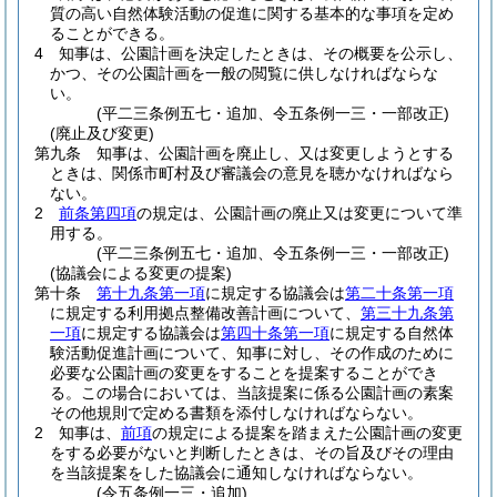
質の高い自然体験活動の促進に関する基本的な事項を定め
ることができる。
4
知事は、公園計画を決定したときは、その概要を公示し、
かつ、その公園計画を一般の閲覧に供しなければならな
い。
(平二三条例五七・追加、令五条例一三・一部改正)
(廃止及び変更)
第九条
知事は、公園計画を廃止し、又は変更しようとする
ときは、関係市町村及び審議会の意見を聴かなければなら
ない。
2
前条第四項
の規定は、公園計画の廃止又は変更について準
用する。
(平二三条例五七・追加、令五条例一三・一部改正)
(協議会による変更の提案)
第十条
第十九条第一項
に規定する協議会は
第二十条第一項
に規定する利用拠点整備改善計画について、
第三十九条第
一項
に規定する協議会は
第四十条第一項
に規定する自然体
験活動促進計画について、知事に対し、その作成のために
必要な公園計画の変更をすることを提案することができ
る。
この場合においては、当該提案に係る公園計画の素案
その他規則で定める書類を添付しなければならない。
2
知事は、
前項
の規定による提案を踏まえた公園計画の変更
をする必要がないと判断したときは、その旨及びその理由
を当該提案をした協議会に通知しなければならない。
(令五条例一三・追加)