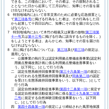
できる。
この場合において、その者は、その規制されるこ
ととなつた日から起算して三月以内に、知事にその旨を届
け出なければならない。
6
特別地域内において非常災害のために必要な応急措置とし
て
第三項各号
に掲げる行為をした者は、その行為をした日
から起算して十四日以内に、知事にその旨を届け出なけれ
ばならない。
7
特別地域内において木竹の植栽又は家畜の放牧
(
第三項第
十一号
又は
第十三号
に掲げる行為に該当するものを除く。)
をしようとする者は、あらかじめ、知事にその旨を届け出
なければならない。
8
次に掲げる行為については、
第三項
及び
前三項
の規定は、
適用しない。
一
公園事業の執行又は認定利用拠点整備改善事業
(認定利
用拠点整備改善計画に係る利用拠点整備改善事業をい
う。以下同じ。)
として行う行為
二
認定生態系維持回復事業等
(
第三十六条第一項
の規定に
より行われる生態系維持回復事業及び
同条第二項
の認定
を受けた生態系維持回復事業をいう。以下同じ。)
として
行う行為
三
認定自然体験活動促進事業
(
第四十二条第一項
に規定す
る認定自然体験活動促進計画に係る
第三十九条第二項第
二号
に規定する自然体験活動促進事業をいう。以下同
じ。)
として行う行為
四
第四十四条第一項
の規定により締結された風景地保護