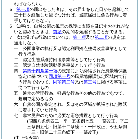
ればならない。
5
第一項
の届出をした者は、その届出をした日から起算して
三十日を経過した後でなければ、当該届出に係る行為に着
手してはならない。
6
知事は、自然公園の風景の保護に支障を及ぼすおそれがな
いと認めるときは、
前項
の期間を短縮することができる。
7
次に掲げる行為については、
第一項
及び
第二項
の規定は、
適用しない。
一
公園事業の執行又は認定利用拠点整備改善事業として
行う行為
二
認定生態系維持回復事業等として行う行為
三
認定自然体験活動促進事業として行う行為
四
第四十四条第一項
の規定により締結された風景地保護
協定に基づいて
同項第一号
の風景地保護協定区域内で行
う行為であつて、
同項第二号
又は
第三号
に掲げる事項に
従つて行うもの
五
通常の管理行為、軽易な行為その他の行為であつて、
規則で定めるもの
六
自然公園が指定され、又はその区域が拡張された際既
に着手していた行為
七
非常災害のために必要な応急措置として行う行為
(昭四八条例四二・平一五条例七五・一部改正、平二
三条例五七・旧第十二条繰下・一部改正、令五条例
一三・旧第二十三条繰下・一部改正)
(中止命令等)