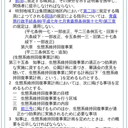
3
前項
に規定する職員は、その身分を示す証明書を携帯し、
関係者に提示しなければならない。
4
特別地域又は集団施設地区内において
第二項
に規定する職
員によつてされる
同項
の規定による指示については、
青森
県行政手続条例
(平成七年七月青森県条例第十七号)
第三章
の規定は、適用しない。
(平七条例一七・一部改正、平二三条例五七・旧第十
六条繰下・一部改正、令五条例一三・旧第二十七条
繰下・一部改正)
第六章
生態系維持回復事業
(平二三条例五七・追加)
(生態系維持回復事業計画)
第三十五条
知事は、生態系維持回復事業の適正かつ効果的
な実施に資するため、公園計画に基づき、審議会の意見を
聴いて、生態系維持回復事業に関する計画
(以下「生態系維
持回復事業計画」という。)
を定めるものとする。
2
生態系維持回復事業計画においては、次に掲げる事項を定
めるものとする。
一
生態系維持回復事業の目標
二
生態系維持回復事業を行う区域
三
生態系維持回復事業の内容
四
前三号
に掲げるもののほか、生態系維持回復事業が適
正かつ効果的に実施されるために必要な事項
3
知事は、生態系維持回復事業計画を定めたときは、その概
要を公示しなければならない。