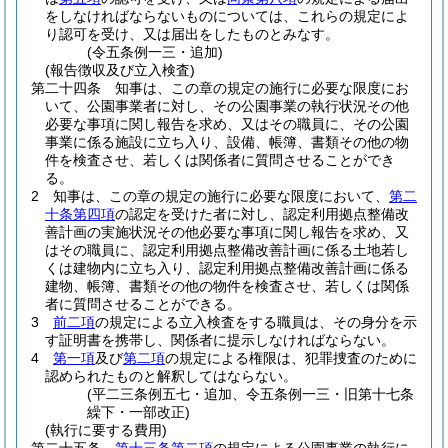
をしなければならないものについては、これらの規定によ
り認可を受け、又は届出をしたものとみなす。
(令五条例一三・追加)
(報告徴収及び立入検査)
第二十四条
知事は、この章の規定の施行に必要な限度にお
いて、公園事業者に対し、その公園事業の執行状況その他
必要な事項に関し報告を求め、又はその職員に、その公園
事業に係る施設に立ち入り、設備、帳簿、書類その他の物
件を検査させ、若しくは関係者に質問させることができ
る。
2
知事は、この章の規定の施行に必要な限度において、
第二
十条第四項
の認定を受けた者に対し、認定利用拠点整備改
善計画の実施状況その他必要な事項に関し報告を求め、又
はその職員に、認定利用拠点整備改善計画に係る土地若し
くは建物内に立ち入り、認定利用拠点整備改善計画に係る
建物、帳簿、書類その他の物件を検査させ、若しくは関係
者に質問させることができる。
3
前二項
の規定による立入検査をする職員は、その身分を示
す証明書を携帯し、関係者に提示しなければならない。
4
第一項
及び
第二項
の規定による権限は、犯罪捜査のために
認められたものと解釈してはならない。
(平二三条例五七・追加、令五条例一三・旧第十七条
繰下・一部改正)
(執行に要する費用)