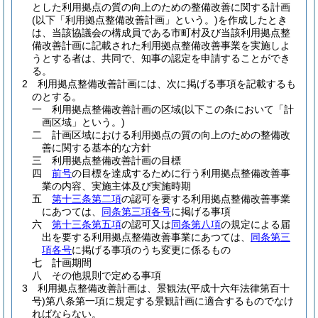
とした利用拠点の質の向上のための整備改善に関する計画
(以下「利用拠点整備改善計画」という。)
を作成したとき
は、当該協議会の構成員である市町村及び当該利用拠点整
備改善計画に記載された利用拠点整備改善事業を実施しよ
うとする者は、共同で、知事の認定を申請することができ
る。
2
利用拠点整備改善計画には、次に掲げる事項を記載するも
のとする。
一
利用拠点整備改善計画の区域
(以下この条において「計
画区域」という。)
二
計画区域における利用拠点の質の向上のための整備改
善に関する基本的な方針
三
利用拠点整備改善計画の目標
四
前号
の目標を達成するために行う利用拠点整備改善事
業の内容、実施主体及び実施時期
五
第十三条第二項
の認可を要する利用拠点整備改善事業
にあつては、
同条第三項各号
に掲げる事項
六
第十三条第五項
の認可又は
同条第八項
の規定による届
出を要する利用拠点整備改善事業にあつては、
同条第三
項各号
に掲げる事項のうち変更に係るもの
七
計画期間
八
その他規則で定める事項
3
利用拠点整備改善計画は、景観法
(平成十六年法律第百十
号)
第八条第一項に規定する景観計画に適合するものでなけ
ればならない。