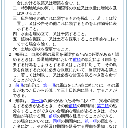
合における改築又は増築を含む。)
。
二
特別地域内の河川、湖沼等の水位又は水量に増減を及
ぼさせること。
三
広告物その他これに類するものを掲出し、若しくは設
置し、又は公告その他これに類するものを工作物等に表
示すること。
四
水面を埋め立て、又は干拓すること。
五
鉱物を掘採し、又は土石を採取すること
(海域内におい
てする場合を除く。)
。
六
土地の形状を変更すること。
2
知事は、自然公園の風景を保護するために必要があると認
めるときは、普通地域内において
前項
の規定により届出を
要する行為をしようとする者又はした者に対して、その風
景を保護するために必要な限度において、当該行為を禁止
し、若しくは制限し、又は必要な措置を執るべき旨を命ず
ることができる。
3
前項
の処分は、
第一項
の届出をした者に対しては、その届
出があつた日から起算して三十日以内に限り、することが
できる。
4
知事は、
第一項
の届出があつた場合において、実地の調査
をする必要があるとき、その他
前項
の期間内に
第二項
の処
分をすることができない合理的な理由があるときは、その
理由が存続する間、
前項
の期間を延長することができる。
この場合においては、
同項
の期間内に、
第一項
の届出をし
た者に対し、その旨及び期間を延長する理由を通知しなけ