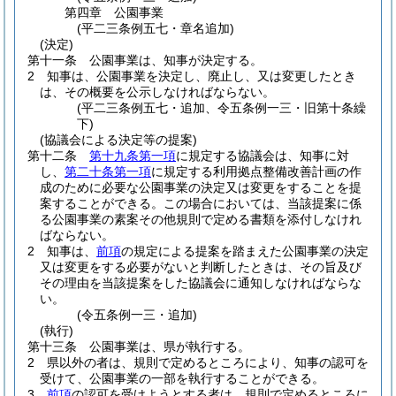
第四章
公園事業
(平二三条例五七・章名追加)
(決定)
第十一条
公園事業は、知事が決定する。
2
知事は、公園事業を決定し、廃止し、又は変更したとき
は、その概要を公示しなければならない。
(平二三条例五七・追加、令五条例一三・旧第十条繰
下)
(協議会による決定等の提案)
第十二条
第十九条第一項
に規定する協議会は、知事に対
し、
第二十条第一項
に規定する利用拠点整備改善計画の作
成のために必要な公園事業の決定又は変更をすることを提
案することができる。
この場合においては、当該提案に係
る公園事業の素案その他規則で定める書類を添付しなけれ
ばならない。
2
知事は、
前項
の規定による提案を踏まえた公園事業の決定
又は変更をする必要がないと判断したときは、その旨及び
その理由を当該提案をした協議会に通知しなければならな
い。
(令五条例一三・追加)
(執行)
第十三条
公園事業は、県が執行する。
2
県以外の者は、規則で定めるところにより、知事の認可を
受けて、公園事業の一部を執行することができる。
3
前項
の認可を受けようとする者は、規則で定めるところに