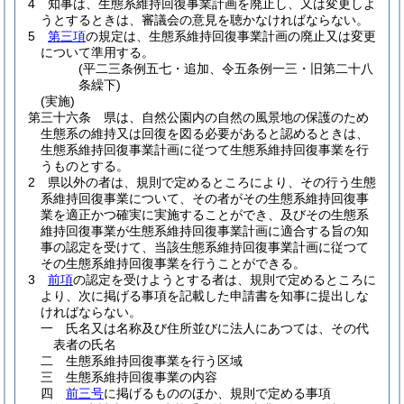
4
知事は、生態系維持回復事業計画を廃止し、又は変更しよ
うとするときは、審議会の意見を聴かなければならない。
5
第三項
の規定は、生態系維持回復事業計画の廃止又は変更
について準用する。
(平二三条例五七・追加、令五条例一三・旧第二十八
条繰下)
(実施)
第三十六条
県は、自然公園内の自然の風景地の保護のため
生態系の維持又は回復を図る必要があると認めるときは、
生態系維持回復事業計画に従つて生態系維持回復事業を行
うものとする。
2
県以外の者は、規則で定めるところにより、その行う生態
系維持回復事業について、その者がその生態系維持回復事
業を適正かつ確実に実施することができ、及びその生態系
維持回復事業が生態系維持回復事業計画に適合する旨の知
事の認定を受けて、当該生態系維持回復事業計画に従つて
その生態系維持回復事業を行うことができる。
3
前項
の認定を受けようとする者は、規則で定めるところに
より、次に掲げる事項を記載した申請書を知事に提出しな
ければならない。
一
氏名又は名称及び住所並びに法人にあつては、その代
表者の氏名
二
生態系維持回復事業を行う区域
三
生態系維持回復事業の内容
四
前三号
に掲げるもののほか、規則で定める事項