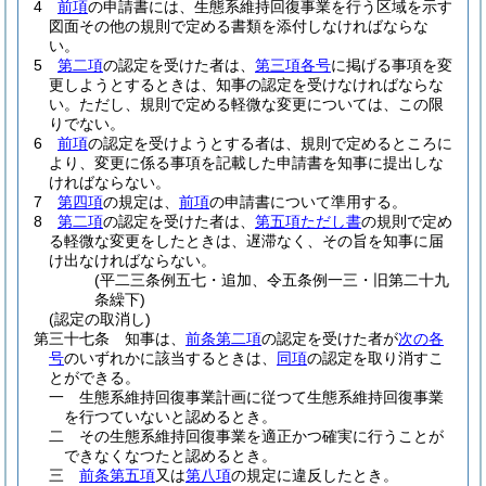
4
前項
の申請書には、生態系維持回復事業を行う区域を示す
図面その他の規則で定める書類を添付しなければならな
い。
5
第二項
の認定を受けた者は、
第三項各号
に掲げる事項を変
更しようとするときは、知事の認定を受けなければならな
い。
ただし、規則で定める軽微な変更については、この限
りでない。
6
前項
の認定を受けようとする者は、規則で定めるところに
より、変更に係る事項を記載した申請書を知事に提出しな
ければならない。
7
第四項
の規定は、
前項
の申請書について準用する。
8
第二項
の認定を受けた者は、
第五項ただし書
の規則で定め
る軽微な変更をしたときは、遅滞なく、その旨を知事に届
け出なければならない。
(平二三条例五七・追加、令五条例一三・旧第二十九
条繰下)
(認定の取消し)
第三十七条
知事は、
前条第二項
の認定を受けた者が
次の各
号
のいずれかに該当するときは、
同項
の認定を取り消すこ
とができる。
一
生態系維持回復事業計画に従つて生態系維持回復事業
を行つていないと認めるとき。
二
その生態系維持回復事業を適正かつ確実に行うことが
できなくなつたと認めるとき。
三
前条第五項
又は
第八項
の規定に違反したとき。