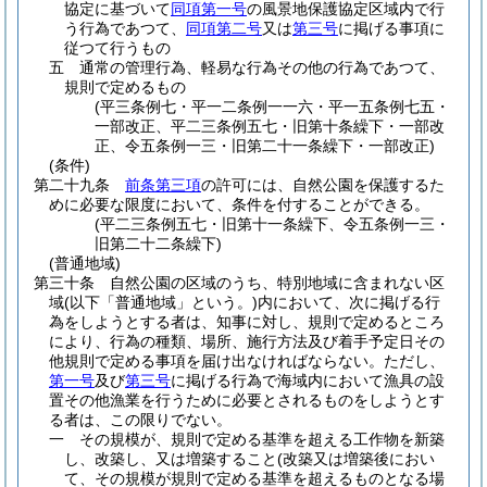
協定に基づいて
同項第一号
の風景地保護協定区域内で行
う行為であつて、
同項第二号
又は
第三号
に掲げる事項に
従つて行うもの
五
通常の管理行為、軽易な行為その他の行為であつて、
規則で定めるもの
(平三条例七・平一二条例一一六・平一五条例七五・
一部改正、平二三条例五七・旧第十条繰下・一部改
正、令五条例一三・旧第二十一条繰下・一部改正)
(条件)
第二十九条
前条第三項
の許可には、自然公園を保護するた
めに必要な限度において、条件を付することができる。
(平二三条例五七・旧第十一条繰下、令五条例一三・
旧第二十二条繰下)
(普通地域)
第三十条
自然公園の区域のうち、特別地域に含まれない区
域
(以下「普通地域」という。)
内において、次に掲げる行
為をしようとする者は、知事に対し、規則で定めるところ
により、行為の種類、場所、施行方法及び着手予定日その
他規則で定める事項を届け出なければならない。
ただし、
第一号
及び
第三号
に掲げる行為で海域内において漁具の設
置その他漁業を行うために必要とされるものをしようとす
る者は、この限りでない。
一
その規模が、規則で定める基準を超える工作物を新築
し、改築し、又は増築すること
(改築又は増築後におい
て、その規模が規則で定める基準を超えるものとなる場