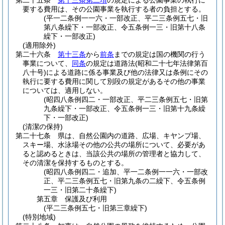
第二十五条
第十三条第二項
の規定による公園事業の執行に
要する費用は、その公園事業を執行する者の負担とする。
(平一二条例一一六・一部改正、平二三条例五七・旧
第八条繰下・一部改正、令五条例一三・旧第十八条
繰下・一部改正)
(適用除外)
第二十六条
第十三条
から
前条
までの規定は国の機関の行う
事業について、
同条
の規定は道路法
(昭和二十七年法律第百
八十号)
による道路に係る事業及び他の法律又は条例にその
執行に要する費用に関して別段の規定があるその他の事業
については、適用しない。
(昭四八条例四二・一部改正、平二三条例五七・旧第
九条繰下・一部改正、令五条例一三・旧第十九条繰
下・一部改正)
(清潔の保持)
第二十七条
県は、自然公園内の道路、広場、キヤンプ場、
スキー場、水泳場その他の公共の場所について、必要があ
ると認めるときは、当該公共の場所の管理者と協力して、
その清潔を保持するものとする。
(昭四八条例四二・追加、平一二条例一一六・一部改
正、平二三条例五七・旧第九条の二繰下、令五条例
一三・旧第二十条繰下)
第五章
保護及び利用
(平二三条例五七・旧第三章繰下)
(特別地域)