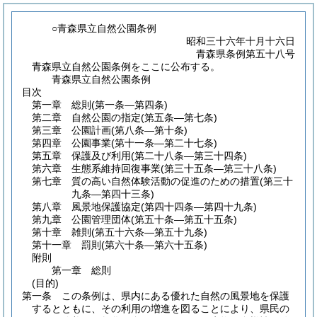
○青森県立自然公園条例
昭和三十六年十月十六日
青森県条例第五十八号
青森県立自然公園条例をここに公布する。
青森県立自然公園条例
目次
第一章
総則
(第一条―第四条)
第二章
自然公園の指定
(第五条―第七条)
第三章
公園計画
(第八条―第十条)
第四章
公園事業
(第十一条―第二十七条)
第五章
保護及び利用
(第二十八条―第三十四条)
第六章
生態系維持回復事業
(第三十五条―第三十八条)
第七章
質の高い自然体験活動の促進のための措置
(第三十
九条―第四十三条)
第八章
風景地保護協定
(第四十四条―第四十九条)
第九章
公園管理団体
(第五十条―第五十五条)
第十章
雑則
(第五十六条―第五十九条)
第十一章
罰則
(第六十条―第六十五条)
附則
第一章
総則
(目的)
第一条
この条例は、県内にある優れた自然の風景地を保護
するとともに、その利用の増進を図ることにより、県民の