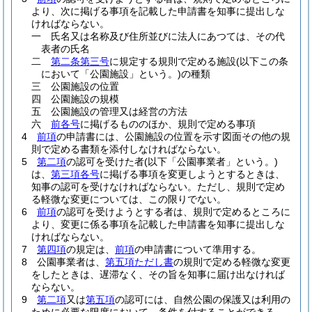
より、次に掲げる事項を記載した申請書を知事に提出しな
ければならない。
一
氏名又は名称及び住所並びに法人にあつては、その代
表者の氏名
二
第二条第三号
に規定する規則で定める施設
(以下この条
において「公園施設」という。)
の種類
三
公園施設の位置
四
公園施設の規模
五
公園施設の管理又は経営の方法
六
前各号
に掲げるもののほか、規則で定める事項
4
前項
の申請書には、公園施設の位置を示す図面その他の規
則で定める書類を添付しなければならない。
5
第二項
の認可を受けた者
(以下「公園事業者」という。)
は、
第三項各号
に掲げる事項を変更しようとするときは、
知事の認可を受けなければならない。
ただし、規則で定め
る軽微な変更については、この限りでない。
6
前項
の認可を受けようとする者は、規則で定めるところに
より、変更に係る事項を記載した申請書を知事に提出しな
ければならない。
7
第四項
の規定は、
前項
の申請書について準用する。
8
公園事業者は、
第五項ただし書
の規則で定める軽微な変更
をしたときは、遅滞なく、その旨を知事に届け出なければ
ならない。
9
第二項
又は
第五項
の認可には、自然公園の保護又は利用の