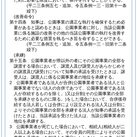
ために必要な限度において、条件を付することができる。
(平二三条例五七・追加、令五条例一三・旧第十一条
繰下)
(改善命令)
第十四条
知事は、公園事業の適正な執行を確保するため必
要があると認めるときは、公園事業者に対し、当該公園事
業に係る施設の改善その他の当該公園事業の執行を改善す
るために必要な措置を執るべき旨を命ずることができる。
(平二三条例五七・追加、令五条例一三・旧第十二条
繰下)
(承継)
第十五条
公園事業者が県以外の者にその公園事業の全部を
譲渡する場合において、譲渡人及び譲受人があらかじめそ
の譲渡及び譲受けについて知事の承認を受けたときは、譲
受人は、譲渡人に係る公園事業者の地位を承継する。
2
公園事業者である法人が合併
(公園事業者である法人と公
園事業者でない法人の合併であつて、公園事業者である法
人が存続するものを除く。)
又は分割
(その公園事業の全部
を承継させるものに限る。)
をした場合において、合併後存
続する法人若しくは合併により設立される法人又は分割に
よりその公園事業の全部を承継する法人が知事の承認を受
けたときは、当該承認を受けた法人は、当該公園事業者の
地位を承継する。
3
公園事業者が死亡した場合において、相続人
(相続人が二
人以上ある場合において、その全員の同意によりその公園