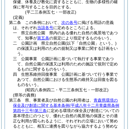
保健、休養及び教化に資するとともに、生物の多様性の確
保に寄与することを目的とする。
(平二三条例五七・一部改正)
(定義)
第二条
この条例において、
次の各号
に掲げる用語の意義
は、それぞれ
当該各号
に定めるところによる。
一
県立自然公園 県内のある優れた自然の風景地であつ
て、知事が
第五条
の規定により指定するものをいう。
二
公園計画 県立自然公園
(以下「自然公園」という。)
の保護又は利用のための規制又は事業に関する計画をい
う。
三
公園事業 公園計画に基づいて執行する事業であつ
て、自然公園の保護又は利用のための施設で規則で定め
るものに関するものをいう。
四
生態系維持回復事業 公園計画に基づいて行う事業で
あつて、自然公園における生態系の維持又は回復を図る
ものをいう。
(昭四八条例四二・平二三条例五七・一部改正)
(県等の責務)
第三条
県、事業者及び自然公園の利用者は、
青森県環境の
保全及び創造に関する基本条例
(平成八年十二月青森県条例
第四十三号)
第三条
に定める環境の保全及び創造についての
基本理念にのつとり、優れた自然の風景地の保護とその適
正な利用が図られるように、それぞれの立場において努め
るとともに、相互に連携を図りながら協力するよう努めな