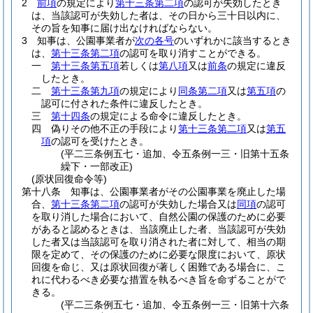
2
前項
の規定により
第十三条第二項
の認可が失効したとき
は、当該認可が失効した者は、その日から三十日以内に、
その旨を知事に届け出なければならない。
3
知事は、公園事業者が
次の各号
のいずれかに該当するとき
は、
第十三条第二項
の認可を取り消すことができる。
一
第十三条第五項
若しくは
第八項
又は
前条
の規定に違反
したとき。
二
第十三条第九項
の規定により
同条第二項
又は
第五項
の
認可に付された条件に違反したとき。
三
第十四条
の規定による命令に違反したとき。
四
偽りその他不正の手段により
第十三条第二項
又は
第五
項
の認可を受けたとき。
(平二三条例五七・追加、令五条例一三・旧第十五条
繰下・一部改正)
(原状回復命令等)
第十八条
知事は、公園事業者がその公園事業を廃止した場
合、
第十三条第二項
の認可が失効した場合又は
同項
の認可
を取り消した場合において、自然公園の保護のために必要
があると認めるときは、当該廃止した者、当該認可が失効
した者又は当該認可を取り消された者に対して、相当の期
限を定めて、その保護のために必要な限度において、原状
回復を命じ、又は原状回復が著しく困難である場合に、こ
れに代わるべき必要な措置を執るべき旨を命ずることがで
きる。
(平二三条例五七・追加、令五条例一三・旧第十六条