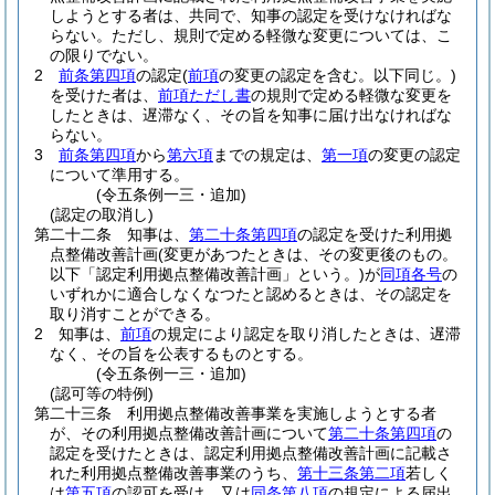
しようとする者は、共同で、知事の認定を受けなければな
らない。
ただし、規則で定める軽微な変更については、こ
の限りでない。
2
前条第四項
の認定
(
前項
の変更の認定を含む。以下同じ。)
を受けた者は、
前項ただし書
の規則で定める軽微な変更を
したときは、遅滞なく、その旨を知事に届け出なければな
らない。
3
前条第四項
から
第六項
までの規定は、
第一項
の変更の認定
について準用する。
(令五条例一三・追加)
(認定の取消し)
第二十二条
知事は、
第二十条第四項
の認定を受けた利用拠
点整備改善計画
(変更があつたときは、その変更後のもの。
以下「認定利用拠点整備改善計画」という。)
が
同項各号
の
いずれかに適合しなくなつたと認めるときは、その認定を
取り消すことができる。
2
知事は、
前項
の規定により認定を取り消したときは、遅滞
なく、その旨を公表するものとする。
(令五条例一三・追加)
(認可等の特例)
第二十三条
利用拠点整備改善事業を実施しようとする者
が、その利用拠点整備改善計画について
第二十条第四項
の
認定を受けたときは、認定利用拠点整備改善計画に記載さ
れた利用拠点整備改善事業のうち、
第十三条第二項
若しく
は
第五項
の認可を受け、又は
同条第八項
の規定による届出