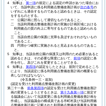
4
知事は、
第一項
の規定による認定の申請があつた場合にお
いて、当該申請に係る利用拠点整備改善計画が
次の各号
の
いずれにも適合するものであると認めるときは、その認定
をするものとする。
一
公園計画に照らして適切なものであること。
二
当該利用拠点整備改善計画の実施が計画区域における
利用拠点の質の向上に寄与するものであると認められる
こと。
三
当該自然公園の保護に支障を及ぼすおそれがないもの
であること。
四
円滑かつ確実に実施されると見込まれるものであるこ
と。
5
知事は、当該自然公園の保護又は利用のため必要があると
認めるときは、その必要な限度において、
前項
の認定に条
件を付し、及びこれを変更することができる。
6
知事は、
第四項
の認定をしたときは、規則で定めるところ
により、当該認定に係る利用拠点整備改善計画の概要を公
表しなければならない。
(令五条例一三・追加)
(認定を受けた利用拠点整備改善計画の変更)
第二十一条
前条第四項
の認定を受けた利用拠点整備改善計
画の変更をしようとするときは、
第十九条第一項
に規定す
る協議会において当該変更に係る利用拠点整備改善計画を
作成し、当該協議会の構成員である市町村及び当該利用拠
点整備改善計画に記載された利用拠点整備改善事業を実施