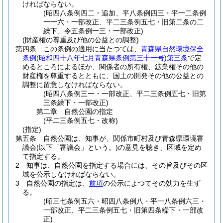
ければならない。
(昭四八条例四二・追加、平八条例四三・平一二条例
一一六・一部改正、平二三条例五七・旧第二条の二
繰下、令五条例一三・一部改正)
(財産権の尊重及び他の公益との調整)
第四条
この条例の適用に当たつては、
青森県自然環境保全
条例
(昭和四十八年七月青森県条例第三十一号)
第三条
で定
めるところによるほか、関係者の所有権、鉱業権その他の
財産権を尊重するとともに、国土の開発その他の公益との
調整に留意しなければならない。
(昭四八条例三一・一部改正、平二三条例五七・旧第
三条繰下・一部改正)
第二章
自然公園の指定
(平二三条例五七・改称)
(指定)
第五条
自然公園は、知事が、関係市町村及び青森県環境審
議会
(以下「審議会」という。)
の意見を聴き、区域を定め
て指定する。
2
知事は、自然公園を指定する場合には、その旨及びその区
域を公示しなければならない。
3
自然公園の指定は、
前項
の公示によつてその効力を生ず
る。
(昭三七条例五六・昭四八条例八・平一八条例六三・
一部改正、平二三条例五七・旧第四条繰下・一部改
正)