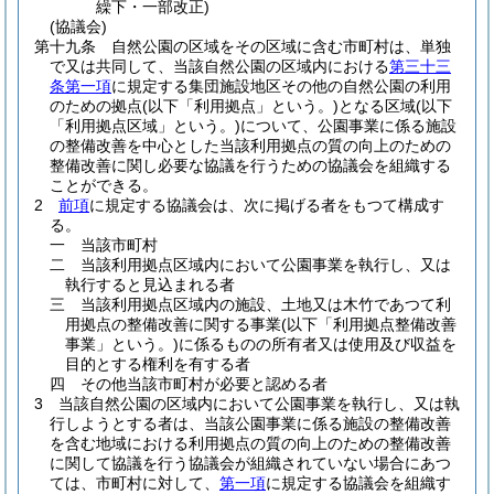
繰下・一部改正)
(協議会)
第十九条
自然公園の区域をその区域に含む市町村は、単独
で又は共同して、当該自然公園の区域内における
第三十三
条第一項
に規定する集団施設地区その他の自然公園の利用
のための拠点
(以下「利用拠点」という。)
となる区域
(以下
「利用拠点区域」という。)
について、公園事業に係る施設
の整備改善を中心とした当該利用拠点の質の向上のための
整備改善に関し必要な協議を行うための協議会を組織する
ことができる。
2
前項
に規定する協議会は、次に掲げる者をもつて構成す
る。
一
当該市町村
二
当該利用拠点区域内において公園事業を執行し、又は
執行すると見込まれる者
三
当該利用拠点区域内の施設、土地又は木竹であつて利
用拠点の整備改善に関する事業
(以下「利用拠点整備改善
事業」という。)
に係るものの所有者又は使用及び収益を
目的とする権利を有する者
四
その他当該市町村が必要と認める者
3
当該自然公園の区域内において公園事業を執行し、又は執
行しようとする者は、当該公園事業に係る施設の整備改善
を含む地域における利用拠点の質の向上のための整備改善
に関して協議を行う協議会が組織されていない場合にあつ
ては、市町村に対して、
第一項
に規定する協議会を組織す