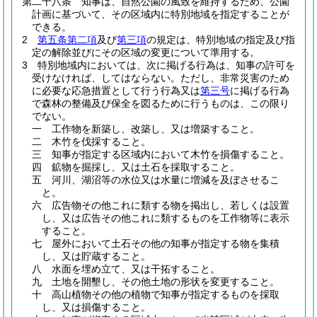
第二十八条
知事は、自然公園の風致を維持するため、公園
計画に基づいて、その区域内に特別地域を指定することが
できる。
2
第五条第二項
及び
第三項
の規定は、特別地域の指定及び指
定の解除並びにその区域の変更について準用する。
3
特別地域内においては、次に掲げる行為は、知事の許可を
受けなければ、してはならない。
ただし、非常災害のため
に必要な応急措置として行う行為又は
第三号
に掲げる行為
で森林の整備及び保全を図るために行うものは、この限り
でない。
一
工作物を新築し、改築し、又は増築すること。
二
木竹を伐採すること。
三
知事が指定する区域内において木竹を損傷すること。
四
鉱物を掘採し、又は土石を採取すること。
五
河川、湖沼等の水位又は水量に増減を及ぼさせるこ
と。
六
広告物その他これに類する物を掲出し、若しくは設置
し、又は広告その他これに類するものを工作物等に表示
すること。
七
屋外において土石その他の知事が指定する物を集積
し、又は貯蔵すること。
八
水面を埋め立て、又は干拓すること。
九
土地を開墾し、その他土地の形状を変更すること。
十
高山植物その他の植物で知事が指定するものを採取
し、又は損傷すること。