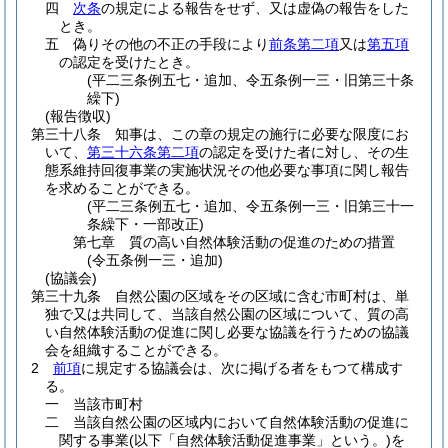
四
次条
の規定による報告をせず、又は虚偽の報告をした
とき。
五
偽りその他の不正の手段により
前条第二項
又は
第五項
の認定を受けたとき。
(平二三条例五七・追加、令五条例一三・旧第三十条
繰下)
(報告徴収)
第三十八条
知事は、この章の規定の施行に必要な限度にお
いて、
第三十六条第二項
の認定を受けた者に対し、その生
態系維持回復事業の実施状況その他必要な事項に関し報告
を求めることができる。
(平二三条例五七・追加、令五条例一三・旧第三十一
条繰下・一部改正)
第七章
質の高い自然体験活動の促進のための措置
(令五条例一三・追加)
(協議会)
第三十九条
自然公園の区域をその区域に含む市町村は、単
独で又は共同して、当該自然公園の区域について、質の高
い自然体験活動の促進に関し必要な協議を行うための協議
会を組織することができる。
2
前項
に規定する協議会は、次に掲げる者をもつて構成す
る。
一
当該市町村
二
当該自然公園の区域内において自然体験活動の促進に
関する事業
(以下「自然体験活動促進事業」という。)
を