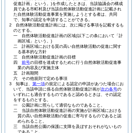
促進計画」という。)
を作成したときは、当該協議会の構成
員である市町村及び当該自然体験活動促進計画に記載され
た自然体験活動促進事業を実施しようとする者は、共同
で、知事の認定を申請することができる。
2
自然体験活動促進計画には、次に掲げる事項を記載するも
のとする。
一
自然体験活動促進計画の区域
(以下この条において「計
画区域」という。)
二
計画区域における質の高い自然体験活動の促進に関す
る基本的な方針
三
自然体験活動促進計画の目標
四
前号
の目標を達成するために行う自然体験活動促進事
業の内容及び実施主体
五
計画期間
六
その他規則で定める事項
3
知事は、
第一項
の規定による認定の申請があつた場合にお
いて、当該申請に係る自然体験活動促進計画が
次の各号
の
いずれにも適合するものであると認めるときは、その認定
をするものとする。
一
公園計画に照らして適切なものであること。
二
当該自然体験活動促進計画の実施が計画区域における
質の高い自然体験活動の促進に寄与するものであると認
められること。
三
当該自然公園の保護に支障を及ぼすおそれがないもの
であること。