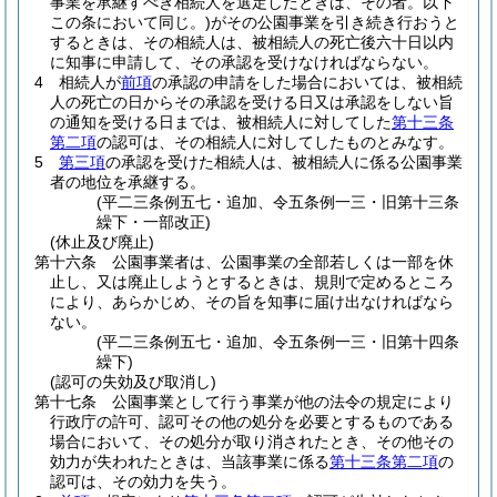
事業を承継すべき相続人を選定したときは、その者。以下
この条において同じ。)
がその公園事業を引き続き行おうと
するときは、その相続人は、被相続人の死亡後六十日以内
に知事に申請して、その承認を受けなければならない。
4
相続人が
前項
の承認の申請をした場合においては、被相続
人の死亡の日からその承認を受ける日又は承認をしない旨
の通知を受ける日までは、被相続人に対してした
第十三条
第二項
の認可は、その相続人に対してしたものとみなす。
5
第三項
の承認を受けた相続人は、被相続人に係る公園事業
者の地位を承継する。
(平二三条例五七・追加、令五条例一三・旧第十三条
繰下・一部改正)
(休止及び廃止)
第十六条
公園事業者は、公園事業の全部若しくは一部を休
止し、又は廃止しようとするときは、規則で定めるところ
により、あらかじめ、その旨を知事に届け出なければなら
ない。
(平二三条例五七・追加、令五条例一三・旧第十四条
繰下)
(認可の失効及び取消し)
第十七条
公園事業として行う事業が他の法令の規定により
行政庁の許可、認可その他の処分を必要とするものである
場合において、その処分が取り消されたとき、その他その
効力が失われたときは、当該事業に係る
第十三条第二項
の
認可は、その効力を失う。