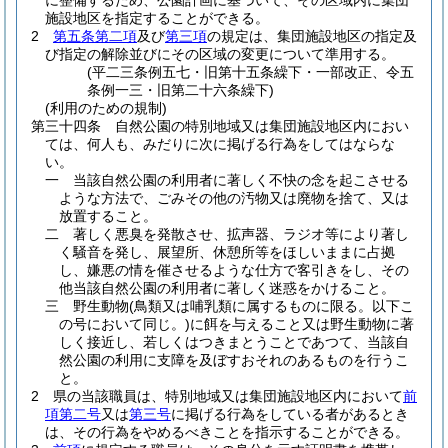
に整備するため、公園計画に基づいて、その区域内に集団
施設地区を指定することができる。
2
第五条第二項
及び
第三項
の規定は、集団施設地区の指定及
び指定の解除並びにその区域の変更について準用する。
(平二三条例五七・旧第十五条繰下・一部改正、令五
条例一三・旧第二十六条繰下)
(利用のための規制)
第三十四条
自然公園の特別地域又は集団施設地区内におい
ては、何人も、みだりに次に掲げる行為をしてはならな
い。
一
当該自然公園の利用者に著しく不快の念を起こさせる
ような方法で、ごみその他の汚物又は廃物を捨て、又は
放置すること。
二
著しく悪臭を発散させ、拡声器、ラジオ等により著し
く騒音を発し、展望所、休憩所等をほしいままに占拠
し、嫌悪の情を催させるような仕方で客引きをし、その
他当該自然公園の利用者に著しく迷惑をかけること。
三
野生動物
(鳥類又は哺乳類に属するものに限る。以下こ
の号において同じ。)
に餌を与えること又は野生動物に著
しく接近し、若しくはつきまとうことであつて、当該自
然公園の利用に支障を及ぼすおそれのあるものを行うこ
と。
2
県の当該職員は、特別地域又は集団施設地区内において
前
項第二号
又は
第三号
に掲げる行為をしている者があるとき
は、その行為をやめるべきことを指示することができる。