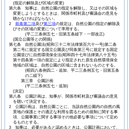
(指定の解除及び区域の変更)
第六条
知事は、自然公園の指定を解除し、又はその区域を
変更しようとするときは、関係市町村及び審議会の意見を
聴かなければならない。
2
前条第二項
及び
第三項
の規定は、自然公園の指定の解除及
びその区域の変更について準用する。
(平二三条例五七・旧第五条繰下・一部改正)
(国立公園等との関係)
第七条
自然公園法
(昭和三十二年法律第百六十一号)
第二条
第二号に規定する国立公園及び同条第三号に規定する国定
公園並びに自然環境保全法
(昭和四十七年法律第八十五号)
第十四条第一項の規定により指定された原生自然環境保全
地域の区域は、自然公園の区域に含まれないものとする。
(昭四八条例四二・追加、平二三条例五七・旧第五条
の二繰下)
第三章
公園計画
(平二三条例五七・追加)
(決定)
第八条
公園計画は、知事が、関係市町村及び審議会の意見
を聴いて決定する。
2
公園計画は、自然公園ごとに、当該自然公園内の自然の風
景地の保護とその適正な利用を図るための規制に関する事
項、公園事業に関する事項その他必要な事項について定め
るものとする。
3
知事は、必要があると認めるときは、公園計画において、