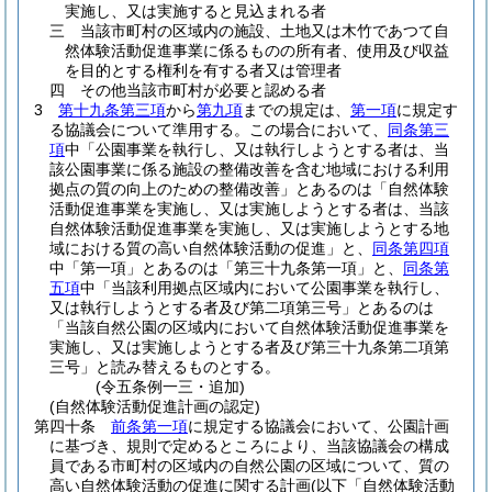
実施し、又は実施すると見込まれる者
三
当該市町村の区域内の施設、土地又は木竹であつて自
然体験活動促進事業に係るものの所有者、使用及び収益
を目的とする権利を有する者又は管理者
四
その他当該市町村が必要と認める者
3
第十九条第三項
から
第九項
までの規定は、
第一項
に規定す
る協議会について準用する。
この場合において、
同条第三
項
中「公園事業を執行し、又は執行しようとする者は、当
該公園事業に係る施設の整備改善を含む地域における利用
拠点の質の向上のための整備改善」とあるのは「自然体験
活動促進事業を実施し、又は実施しようとする者は、当該
自然体験活動促進事業を実施し、又は実施しようとする地
域における質の高い自然体験活動の促進」と、
同条第四項
中「第一項」とあるのは「第三十九条第一項」と、
同条第
五項
中「当該利用拠点区域内において公園事業を執行し、
又は執行しようとする者及び第二項第三号」とあるのは
「当該自然公園の区域内において自然体験活動促進事業を
実施し、又は実施しようとする者及び第三十九条第二項第
三号」と読み替えるものとする。
(令五条例一三・追加)
(自然体験活動促進計画の認定)
第四十条
前条第一項
に規定する協議会において、公園計画
に基づき、規則で定めるところにより、当該協議会の構成
員である市町村の区域内の自然公園の区域について、質の
高い自然体験活動の促進に関する計画
(以下「自然体験活動