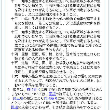
十一
知事が指定する区域内において当該区域が本来の生
育地でない植物で、当該区域における風致の維持に影響
を及ぼすおそれがあるものとして知事が指定するものを
植栽し、又は当該植物の種子をまくこと。
十二
山岳に生息する動物その他の動物で知事が指定する
ものを捕獲し、若しくは殺傷し、又は当該動物の卵を採
取し、若しくは損傷すること。
十三
知事が指定する区域内において当該区域が本来の生
息地でない動物で、当該区域における風致の維持に影響
を及ぼすおそれがあるものとして知事が指定するものを
放つこと
(当該指定する動物が家畜である場合における当
該家畜である動物の放牧を含む。)
。
十四
屋根、壁面、塀、橋、鉄塔、送水管その他これらに
類するものの色彩を変更すること。
十五
道路、広場、田、畑、牧場及び宅地以外の地域のう
ち知事が指定する区域内において車馬若しくは動力船を
使用し、又は航空機を着陸させること。
十六
知事が指定する道路
(主として歩行者の通行の用に供
するものであつて、舗装がされていないものに限る。)
に
おいて車馬を使用すること。
4
知事は、
前項各号
に掲げる行為で規則で定める基準に適合
しないものについては、
同項
の許可をしてはならない。
5
第三項
の規定により
同項各号
に掲げる行為が規制されるこ
ととなつた時において既に当該行為に着手している者は、
同項
の規定にかかわらず、引き続き当該行為をすることが