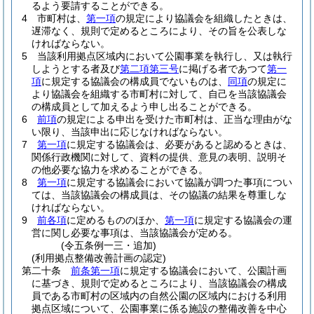
るよう要請することができる。
4
市町村は、
第一項
の規定により協議会を組織したときは、
遅滞なく、規則で定めるところにより、その旨を公表しな
ければならない。
5
当該利用拠点区域内において公園事業を執行し、又は執行
しようとする者及び
第二項第三号
に掲げる者であつて
第一
項
に規定する協議会の構成員でないものは、
同項
の規定に
より協議会を組織する市町村に対して、自己を当該協議会
の構成員として加えるよう申し出ることができる。
6
前項
の規定による申出を受けた市町村は、正当な理由がな
い限り、当該申出に応じなければならない。
7
第一項
に規定する協議会は、必要があると認めるときは、
関係行政機関に対して、資料の提供、意見の表明、説明そ
の他必要な協力を求めることができる。
8
第一項
に規定する協議会において協議が調つた事項につい
ては、当該協議会の構成員は、その協議の結果を尊重しな
ければならない。
9
前各項
に定めるもののほか、
第一項
に規定する協議会の運
営に関し必要な事項は、当該協議会が定める。
(令五条例一三・追加)
(利用拠点整備改善計画の認定)
第二十条
前条第一項
に規定する協議会において、公園計画
に基づき、規則で定めるところにより、当該協議会の構成
員である市町村の区域内の自然公園の区域内における利用
拠点区域について、公園事業に係る施設の整備改善を中心