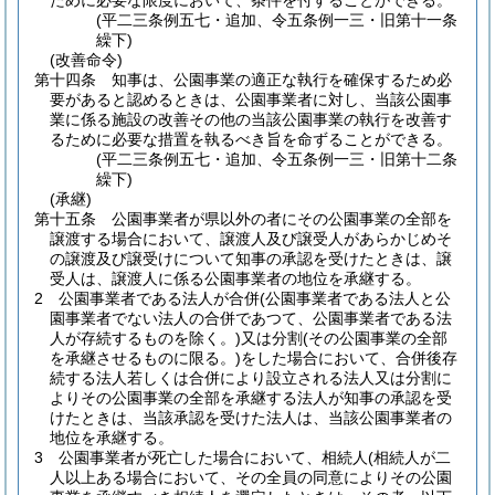
ために必要な限度において、条件を付することができる。
(平二三条例五七・追加、令五条例一三・旧第十一条
繰下)
(改善命令)
第十四条
知事は、公園事業の適正な執行を確保するため必
要があると認めるときは、公園事業者に対し、当該公園事
業に係る施設の改善その他の当該公園事業の執行を改善す
るために必要な措置を執るべき旨を命ずることができる。
(平二三条例五七・追加、令五条例一三・旧第十二条
繰下)
(承継)
第十五条
公園事業者が県以外の者にその公園事業の全部を
譲渡する場合において、譲渡人及び譲受人があらかじめそ
の譲渡及び譲受けについて知事の承認を受けたときは、譲
受人は、譲渡人に係る公園事業者の地位を承継する。
2
公園事業者である法人が合併
(公園事業者である法人と公
園事業者でない法人の合併であつて、公園事業者である法
人が存続するものを除く。)
又は分割
(その公園事業の全部
を承継させるものに限る。)
をした場合において、合併後存
続する法人若しくは合併により設立される法人又は分割に
よりその公園事業の全部を承継する法人が知事の承認を受
けたときは、当該承認を受けた法人は、当該公園事業者の
地位を承継する。
3
公園事業者が死亡した場合において、相続人
(相続人が二
人以上ある場合において、その全員の同意によりその公園