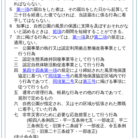
ればならない。
5
第一項
の届出をした者は、その届出をした日から起算して
三十日を経過した後でなければ、当該届出に係る行為に着
手してはならない。
6
知事は、自然公園の風景の保護に支障を及ぼすおそれがな
いと認めるときは、
前項
の期間を短縮することができる。
7
次に掲げる行為については、
第一項
及び
第二項
の規定は、
適用しない。
一
公園事業の執行又は認定利用拠点整備改善事業として
行う行為
二
認定生態系維持回復事業等として行う行為
三
認定自然体験活動促進事業として行う行為
四
第四十四条第一項
の規定により締結された風景地保護
協定に基づいて
同項第一号
の風景地保護協定区域内で行
う行為であつて、
同項第二号
又は
第三号
に掲げる事項に
従つて行うもの
五
通常の管理行為、軽易な行為その他の行為であつて、
規則で定めるもの
六
自然公園が指定され、又はその区域が拡張された際既
に着手していた行為
七
非常災害のために必要な応急措置として行う行為
(昭四八条例四二・平一五条例七五・一部改正、平二
三条例五七・旧第十二条繰下・一部改正、令五条例
一三・旧第二十三条繰下・一部改正)
(中止命令等)