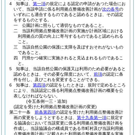
4
知事は、
第一項
の規定による認定の申請があつた場合にお
いて、当該申請に係る利用拠点整備改善計画が
次の各号
の
いずれにも適合するものであると認めるときは、その認定
をするものとする。
一
公園計画に照らして適切なものであること。
二
当該利用拠点整備改善計画の実施が計画区域における
利用拠点の質の向上に寄与するものであると認められる
こと。
三
当該自然公園の保護に支障を及ぼすおそれがないもの
であること。
四
円滑かつ確実に実施されると見込まれるものであるこ
と。
5
知事は、当該自然公園の保護又は利用のため必要があると
認めるときは、その必要な限度において、
前項
の認定に条
件を付し、及びこれを変更することができる。
6
知事は、
第四項
の認定をしたときは、規則で定めるところ
により、当該認定に係る利用拠点整備改善計画の概要を公
表しなければならない。
(令五条例一三・追加)
(認定を受けた利用拠点整備改善計画の変更)
第二十一条
前条第四項
の認定を受けた利用拠点整備改善計
画の変更をしようとするときは、
第十九条第一項
に規定す
る協議会において当該変更に係る利用拠点整備改善計画を
作成し、当該協議会の構成員である市町村及び当該利用拠
点整備改善計画に記載された利用拠点整備改善事業を実施