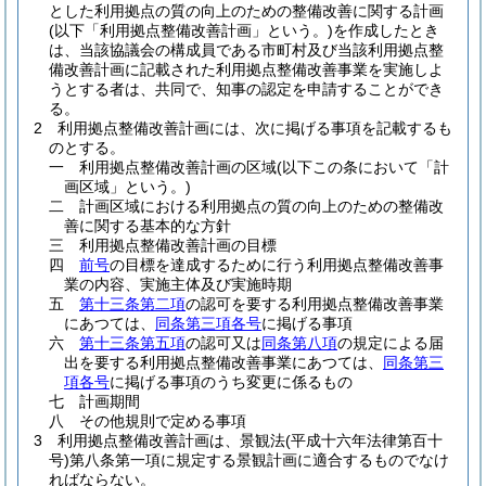
とした利用拠点の質の向上のための整備改善に関する計画
(以下「利用拠点整備改善計画」という。)
を作成したとき
は、当該協議会の構成員である市町村及び当該利用拠点整
備改善計画に記載された利用拠点整備改善事業を実施しよ
うとする者は、共同で、知事の認定を申請することができ
る。
2
利用拠点整備改善計画には、次に掲げる事項を記載するも
のとする。
一
利用拠点整備改善計画の区域
(以下この条において「計
画区域」という。)
二
計画区域における利用拠点の質の向上のための整備改
善に関する基本的な方針
三
利用拠点整備改善計画の目標
四
前号
の目標を達成するために行う利用拠点整備改善事
業の内容、実施主体及び実施時期
五
第十三条第二項
の認可を要する利用拠点整備改善事業
にあつては、
同条第三項各号
に掲げる事項
六
第十三条第五項
の認可又は
同条第八項
の規定による届
出を要する利用拠点整備改善事業にあつては、
同条第三
項各号
に掲げる事項のうち変更に係るもの
七
計画期間
八
その他規則で定める事項
3
利用拠点整備改善計画は、景観法
(平成十六年法律第百十
号)
第八条第一項に規定する景観計画に適合するものでなけ
ればならない。