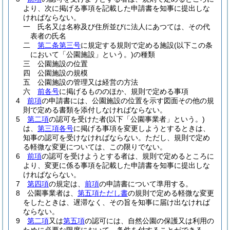
より、次に掲げる事項を記載した申請書を知事に提出しな
ければならない。
一
氏名又は名称及び住所並びに法人にあつては、その代
表者の氏名
二
第二条第三号
に規定する規則で定める施設
(以下この条
において「公園施設」という。)
の種類
三
公園施設の位置
四
公園施設の規模
五
公園施設の管理又は経営の方法
六
前各号
に掲げるもののほか、規則で定める事項
4
前項
の申請書には、公園施設の位置を示す図面その他の規
則で定める書類を添付しなければならない。
5
第二項
の認可を受けた者
(以下「公園事業者」という。)
は、
第三項各号
に掲げる事項を変更しようとするときは、
知事の認可を受けなければならない。
ただし、規則で定め
る軽微な変更については、この限りでない。
6
前項
の認可を受けようとする者は、規則で定めるところに
より、変更に係る事項を記載した申請書を知事に提出しな
ければならない。
7
第四項
の規定は、
前項
の申請書について準用する。
8
公園事業者は、
第五項ただし書
の規則で定める軽微な変更
をしたときは、遅滞なく、その旨を知事に届け出なければ
ならない。
9
第二項
又は
第五項
の認可には、自然公園の保護又は利用の