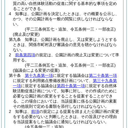
質の高い自然体験活動の促進に関する基本的な事項を定め
ることができる。
4
知事は、公園計画を決定したときは、その概要を公示し、
かつ、その公園計画を一般の閲覧に供しなければならな
い。
(平二三条例五七・追加、令五条例一三・一部改正)
(廃止及び変更)
第九条
知事は、公園計画を廃止し、又は変更しようとする
ときは、関係市町村及び審議会の意見を聴かなければなら
ない。
2
前条第四項
の規定は、公園計画の廃止又は変更について準
用する。
(平二三条例五七・追加、令五条例一三・一部改正)
(協議会による変更の提案)
第十条
第十九条第一項
に規定する協議会は
第二十条第一項
に規定する利用拠点整備改善計画について、
第三十九条第
一項
に規定する協議会は
第四十条第一項
に規定する自然体
験活動促進計画について、知事に対し、その作成のために
必要な公園計画の変更をすることを提案することができ
る。
この場合においては、当該提案に係る公園計画の素案
その他規則で定める書類を添付しなければならない。
2
知事は、
前項
の規定による提案を踏まえた公園計画の変更
をする必要がないと判断したときは、その旨及びその理由
を当該提案をした協議会に通知しなければならない。
(令五条例一三・追加)