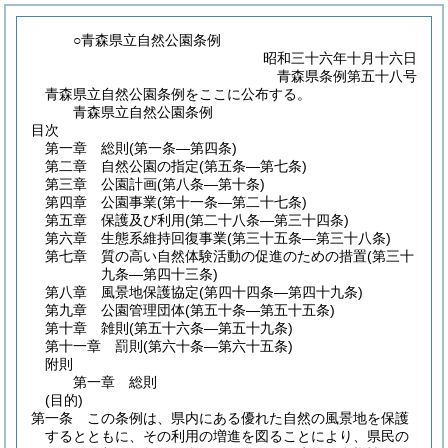
○青森県立自然公園条例
昭和三十六年十月十六日
青森県条例第五十八号
青森県立自然公園条例をここに公布する。
青森県立自然公園条例
目次
第一章
総則
(第一条―第四条)
第二章
自然公園の指定
(第五条―第七条)
第三章
公園計画
(第八条―第十条)
第四章
公園事業
(第十一条―第二十七条)
第五章
保護及び利用
(第二十八条―第三十四条)
第六章
生態系維持回復事業
(第三十五条―第三十八条)
第七章
質の高い自然体験活動の促進のための措置
(第三十
九条―第四十三条)
第八章
風景地保護協定
(第四十四条―第四十九条)
第九章
公園管理団体
(第五十条―第五十五条)
第十章
雑則
(第五十六条―第五十九条)
第十一章
罰則
(第六十条―第六十五条)
附則
第一章
総則
(目的)
第一条
この条例は、県内にある優れた自然の風景地を保護
するとともに、その利用の増進を図ることにより、県民の