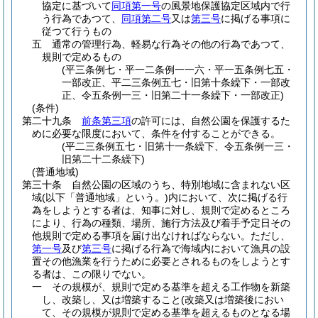
協定に基づいて
同項第一号
の風景地保護協定区域内で行
う行為であつて、
同項第二号
又は
第三号
に掲げる事項に
従つて行うもの
五
通常の管理行為、軽易な行為その他の行為であつて、
規則で定めるもの
(平三条例七・平一二条例一一六・平一五条例七五・
一部改正、平二三条例五七・旧第十条繰下・一部改
正、令五条例一三・旧第二十一条繰下・一部改正)
(条件)
第二十九条
前条第三項
の許可には、自然公園を保護するた
めに必要な限度において、条件を付することができる。
(平二三条例五七・旧第十一条繰下、令五条例一三・
旧第二十二条繰下)
(普通地域)
第三十条
自然公園の区域のうち、特別地域に含まれない区
域
(以下「普通地域」という。)
内において、次に掲げる行
為をしようとする者は、知事に対し、規則で定めるところ
により、行為の種類、場所、施行方法及び着手予定日その
他規則で定める事項を届け出なければならない。
ただし、
第一号
及び
第三号
に掲げる行為で海域内において漁具の設
置その他漁業を行うために必要とされるものをしようとす
る者は、この限りでない。
一
その規模が、規則で定める基準を超える工作物を新築
し、改築し、又は増築すること
(改築又は増築後におい
て、その規模が規則で定める基準を超えるものとなる場