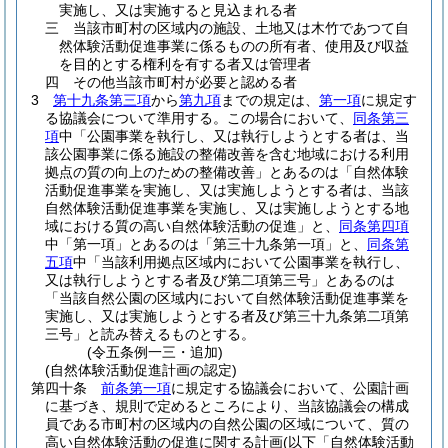
実施し、又は実施すると見込まれる者
三
当該市町村の区域内の施設、土地又は木竹であつて自
然体験活動促進事業に係るものの所有者、使用及び収益
を目的とする権利を有する者又は管理者
四
その他当該市町村が必要と認める者
3
第十九条第三項
から
第九項
までの規定は、
第一項
に規定す
る協議会について準用する。
この場合において、
同条第三
項
中「公園事業を執行し、又は執行しようとする者は、当
該公園事業に係る施設の整備改善を含む地域における利用
拠点の質の向上のための整備改善」とあるのは「自然体験
活動促進事業を実施し、又は実施しようとする者は、当該
自然体験活動促進事業を実施し、又は実施しようとする地
域における質の高い自然体験活動の促進」と、
同条第四項
中「第一項」とあるのは「第三十九条第一項」と、
同条第
五項
中「当該利用拠点区域内において公園事業を執行し、
又は執行しようとする者及び第二項第三号」とあるのは
「当該自然公園の区域内において自然体験活動促進事業を
実施し、又は実施しようとする者及び第三十九条第二項第
三号」と読み替えるものとする。
(令五条例一三・追加)
(自然体験活動促進計画の認定)
第四十条
前条第一項
に規定する協議会において、公園計画
に基づき、規則で定めるところにより、当該協議会の構成
員である市町村の区域内の自然公園の区域について、質の
高い自然体験活動の促進に関する計画
(以下「自然体験活動