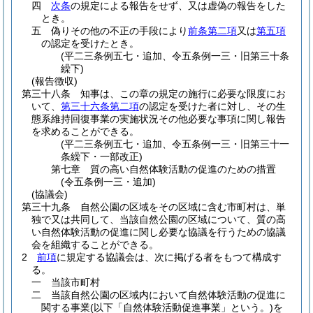
四
次条
の規定による報告をせず、又は虚偽の報告をした
とき。
五
偽りその他の不正の手段により
前条第二項
又は
第五項
の認定を受けたとき。
(平二三条例五七・追加、令五条例一三・旧第三十条
繰下)
(報告徴収)
第三十八条
知事は、この章の規定の施行に必要な限度にお
いて、
第三十六条第二項
の認定を受けた者に対し、その生
態系維持回復事業の実施状況その他必要な事項に関し報告
を求めることができる。
(平二三条例五七・追加、令五条例一三・旧第三十一
条繰下・一部改正)
第七章
質の高い自然体験活動の促進のための措置
(令五条例一三・追加)
(協議会)
第三十九条
自然公園の区域をその区域に含む市町村は、単
独で又は共同して、当該自然公園の区域について、質の高
い自然体験活動の促進に関し必要な協議を行うための協議
会を組織することができる。
2
前項
に規定する協議会は、次に掲げる者をもつて構成す
る。
一
当該市町村
二
当該自然公園の区域内において自然体験活動の促進に
関する事業
(以下「自然体験活動促進事業」という。)
を