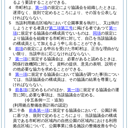
るよう要請することができる。
4
市町村は、
第一項
の規定により協議会を組織したときは、
遅滞なく、規則で定めるところにより、その旨を公表しな
ければならない。
5
当該利用拠点区域内において公園事業を執行し、又は執行
しようとする者及び
第二項第三号
に掲げる者であつて
第一
項
に規定する協議会の構成員でないものは、
同項
の規定に
より協議会を組織する市町村に対して、自己を当該協議会
の構成員として加えるよう申し出ることができる。
6
前項
の規定による申出を受けた市町村は、正当な理由がな
い限り、当該申出に応じなければならない。
7
第一項
に規定する協議会は、必要があると認めるときは、
関係行政機関に対して、資料の提供、意見の表明、説明そ
の他必要な協力を求めることができる。
8
第一項
に規定する協議会において協議が調つた事項につい
ては、当該協議会の構成員は、その協議の結果を尊重しな
ければならない。
9
前各項
に定めるもののほか、
第一項
に規定する協議会の運
営に関し必要な事項は、当該協議会が定める。
(令五条例一三・追加)
(利用拠点整備改善計画の認定)
第二十条
前条第一項
に規定する協議会において、公園計画
に基づき、規則で定めるところにより、当該協議会の構成
員である市町村の区域内の自然公園の区域内における利用
拠点区域について、公園事業に係る施設の整備改善を中心