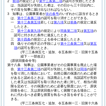
2
前項
の規定により
第十三条第二項
の認可が失効したとき
は、当該認可が失効した者は、その日から三十日以内に、
その旨を知事に届け出なければならない。
3
知事は、公園事業者が
次の各号
のいずれかに該当するとき
は、
第十三条第二項
の認可を取り消すことができる。
一
第十三条第五項
若しくは
第八項
又は
前条
の規定に違反
したとき。
二
第十三条第九項
の規定により
同条第二項
又は
第五項
の
認可に付された条件に違反したとき。
三
第十四条
の規定による命令に違反したとき。
四
偽りその他不正の手段により
第十三条第二項
又は
第五
項
の認可を受けたとき。
(平二三条例五七・追加、令五条例一三・旧第十五条
繰下・一部改正)
(原状回復命令等)
第十八条
知事は、公園事業者がその公園事業を廃止した場
合、
第十三条第二項
の認可が失効した場合又は
同項
の認可
を取り消した場合において、自然公園の保護のために必要
があると認めるときは、当該廃止した者、当該認可が失効
した者又は当該認可を取り消された者に対して、相当の期
限を定めて、その保護のために必要な限度において、原状
回復を命じ、又は原状回復が著しく困難である場合に、こ
れに代わるべき必要な措置を執るべき旨を命ずることがで
きる。
(平二三条例五七・追加、令五条例一三・旧第十六条