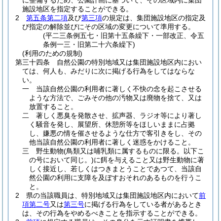
に整備するため、公園計画に基づいて、その区域内に集団
施設地区を指定することができる。
2
第五条第二項
及び
第三項
の規定は、集団施設地区の指定及
び指定の解除並びにその区域の変更について準用する。
(平二三条例五七・旧第十五条繰下・一部改正、令五
条例一三・旧第二十六条繰下)
(利用のための規制)
第三十四条
自然公園の特別地域又は集団施設地区内におい
ては、何人も、みだりに次に掲げる行為をしてはならな
い。
一
当該自然公園の利用者に著しく不快の念を起こさせる
ような方法で、ごみその他の汚物又は廃物を捨て、又は
放置すること。
二
著しく悪臭を発散させ、拡声器、ラジオ等により著し
く騒音を発し、展望所、休憩所等をほしいままに占拠
し、嫌悪の情を催させるような仕方で客引きをし、その
他当該自然公園の利用者に著しく迷惑をかけること。
三
野生動物
(鳥類又は哺乳類に属するものに限る。以下こ
の号において同じ。)
に餌を与えること又は野生動物に著
しく接近し、若しくはつきまとうことであつて、当該自
然公園の利用に支障を及ぼすおそれのあるものを行うこ
と。
2
県の当該職員は、特別地域又は集団施設地区内において
前
項第二号
又は
第三号
に掲げる行為をしている者があるとき
は、その行為をやめるべきことを指示することができる。