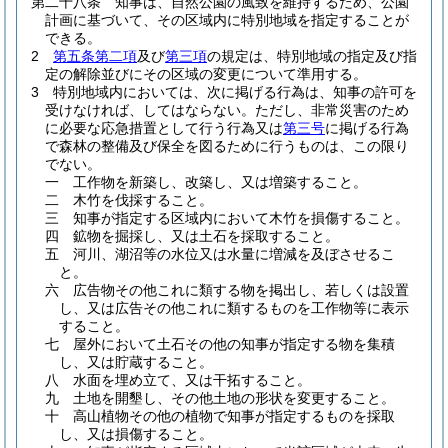
第二十八条
知事は、自然公園の風致を維持するため、公園
計画に基づいて、その区域内に特別地域を指定することが
できる。
2
第五条第二項
及び
第三項
の規定は、特別地域の指定及び指
定の解除並びにその区域の変更について準用する。
3
特別地域内においては、次に掲げる行為は、知事の許可を
受けなければ、してはならない。
ただし、非常災害のため
に必要な応急措置として行う行為又は
第三号
に掲げる行為
で森林の整備及び保全を図るために行うものは、この限り
でない。
一
工作物を新築し、改築し、又は増築すること。
二
木竹を伐採すること。
三
知事が指定する区域内において木竹を損傷すること。
四
鉱物を掘採し、又は土石を採取すること。
五
河川、湖沼等の水位又は水量に増減を及ぼさせるこ
と。
六
広告物その他これに類する物を掲出し、若しくは設置
し、又は広告その他これに類するものを工作物等に表示
すること。
七
屋外において土石その他の知事が指定する物を集積
し、又は貯蔵すること。
八
水面を埋め立て、又は干拓すること。
九
土地を開墾し、その他土地の形状を変更すること。
十
高山植物その他の植物で知事が指定するものを採取
し、又は損傷すること。