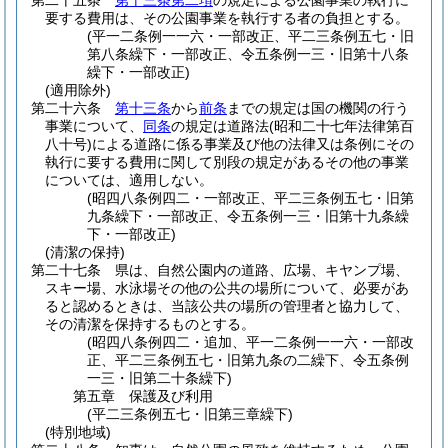
第二十五条
第十三条第二項
の規定による公園事業の執行に
要する費用は、その公園事業を執行する者の負担とする。
(平一二条例一一六・一部改正、平二三条例五七・旧
第八条繰下・一部改正、令五条例一三・旧第十八条
繰下・一部改正)
(適用除外)
第二十六条
第十三条
から
前条
までの規定は国の機関の行う
事業について、
同条
の規定は道路法
(昭和二十七年法律第百
八十号)
による道路に係る事業及び他の法律又は条例にその
執行に要する費用に関して別段の規定があるその他の事業
については、適用しない。
(昭四八条例四二・一部改正、平二三条例五七・旧第
九条繰下・一部改正、令五条例一三・旧第十九条繰
下・一部改正)
(清潔の保持)
第二十七条
県は、自然公園内の道路、広場、キヤンプ場、
スキー場、水泳場その他の公共の場所について、必要があ
ると認めるときは、当該公共の場所の管理者と協力して、
その清潔を保持するものとする。
(昭四八条例四二・追加、平一二条例一一六・一部改
正、平二三条例五七・旧第九条の二繰下、令五条例
一三・旧第二十条繰下)
第五章
保護及び利用
(平二三条例五七・旧第三章繰下)
(特別地域)