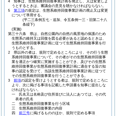
4
知事は、生態系維持回復事業計画を廃止し、又は変更しよ
うとするときは、審議会の意見を聴かなければならない。
5
第三項
の規定は、生態系維持回復事業計画の廃止又は変更
について準用する。
(平二三条例五七・追加、令五条例一三・旧第二十八
条繰下)
(実施)
第三十六条
県は、自然公園内の自然の風景地の保護のため
生態系の維持又は回復を図る必要があると認めるときは、
生態系維持回復事業計画に従つて生態系維持回復事業を行
うものとする。
2
県以外の者は、規則で定めるところにより、その行う生態
系維持回復事業について、その者がその生態系維持回復事
業を適正かつ確実に実施することができ、及びその生態系
維持回復事業が生態系維持回復事業計画に適合する旨の知
事の認定を受けて、当該生態系維持回復事業計画に従つて
その生態系維持回復事業を行うことができる。
3
前項
の認定を受けようとする者は、規則で定めるところに
より、次に掲げる事項を記載した申請書を知事に提出しな
ければならない。
一
氏名又は名称及び住所並びに法人にあつては、その代
表者の氏名
二
生態系維持回復事業を行う区域
三
生態系維持回復事業の内容
四
前三号
に掲げるもののほか、規則で定める事項