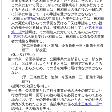
事業を承継すべき相続人を選定したときは、その者。以下
この条において同じ。)
がその公園事業を引き続き行おうと
するときは、その相続人は、被相続人の死亡後六十日以内
に知事に申請して、その承認を受けなければならない。
4
相続人が
前項
の承認の申請をした場合においては、被相続
人の死亡の日からその承認を受ける日又は承認をしない旨
の通知を受ける日までは、被相続人に対してした
第十三条
第二項
の認可は、その相続人に対してしたものとみなす。
5
第三項
の承認を受けた相続人は、被相続人に係る公園事業
者の地位を承継する。
(平二三条例五七・追加、令五条例一三・旧第十三条
繰下・一部改正)
(休止及び廃止)
第十六条
公園事業者は、公園事業の全部若しくは一部を休
止し、又は廃止しようとするときは、規則で定めるところ
により、あらかじめ、その旨を知事に届け出なければなら
ない。
(平二三条例五七・追加、令五条例一三・旧第十四条
繰下)
(認可の失効及び取消し)
第十七条
公園事業として行う事業が他の法令の規定により
行政庁の許可、認可その他の処分を必要とするものである
場合において、その処分が取り消されたとき、その他その
効力が失われたときは、当該事業に係る
第十三条第二項
の
認可は、その効力を失う。