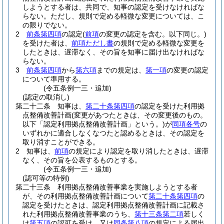
しようとする者は、共同で、知事の認定を受けなければな
らない。
ただし、規則で定める軽微な変更については、こ
の限りでない。
2
前条第四項
の認定
(
前項
の変更の認定を含む。以下同じ。)
を受けた者は、
前項ただし書
の規則で定める軽微な変更を
したときは、遅滞なく、その旨を知事に届け出なければな
らない。
3
前条第四項
から
第六項
までの規定は、
第一項
の変更の認定
について準用する。
(令五条例一三・追加)
(認定の取消し)
第二十二条
知事は、
第二十条第四項
の認定を受けた利用拠
点整備改善計画
(変更があつたときは、その変更後のもの。
以下「認定利用拠点整備改善計画」という。)
が
同項各号
の
いずれかに適合しなくなつたと認めるときは、その認定を
取り消すことができる。
2
知事は、
前項
の規定により認定を取り消したときは、遅滞
なく、その旨を公表するものとする。
(令五条例一三・追加)
(認可等の特例)
第二十三条
利用拠点整備改善事業を実施しようとする者
が、その利用拠点整備改善計画について
第二十条第四項
の
認定を受けたときは、認定利用拠点整備改善計画に記載さ
れた利用拠点整備改善事業のうち、
第十三条第二項
若しく
は
第五項
の認可を受け、又は
同条第八項
の規定による届出