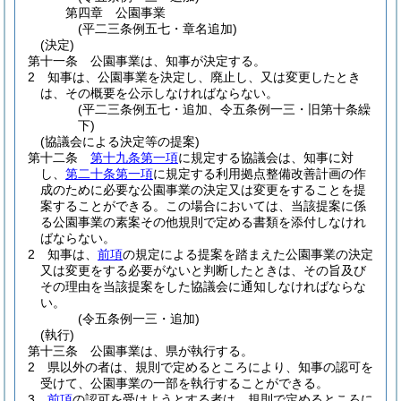
第四章
公園事業
(平二三条例五七・章名追加)
(決定)
第十一条
公園事業は、知事が決定する。
2
知事は、公園事業を決定し、廃止し、又は変更したとき
は、その概要を公示しなければならない。
(平二三条例五七・追加、令五条例一三・旧第十条繰
下)
(協議会による決定等の提案)
第十二条
第十九条第一項
に規定する協議会は、知事に対
し、
第二十条第一項
に規定する利用拠点整備改善計画の作
成のために必要な公園事業の決定又は変更をすることを提
案することができる。
この場合においては、当該提案に係
る公園事業の素案その他規則で定める書類を添付しなけれ
ばならない。
2
知事は、
前項
の規定による提案を踏まえた公園事業の決定
又は変更をする必要がないと判断したときは、その旨及び
その理由を当該提案をした協議会に通知しなければならな
い。
(令五条例一三・追加)
(執行)
第十三条
公園事業は、県が執行する。
2
県以外の者は、規則で定めるところにより、知事の認可を
受けて、公園事業の一部を執行することができる。
3
前項
の認可を受けようとする者は、規則で定めるところに