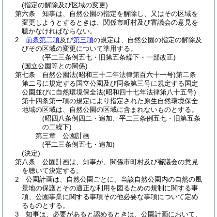
(指定の解除及び区域の変更)
第六条
知事は、自然公園の指定を解除し、又はその区域を
変更しようとするときは、関係市町村及び審議会の意見を
聴かなければならない。
2
前条第二項
及び
第三項
の規定は、自然公園の指定の解除及
びその区域の変更について準用する。
(平二三条例五七・旧第五条繰下・一部改正)
(国立公園等との関係)
第七条
自然公園法
(昭和三十二年法律第百六十一号)
第二条
第二号に規定する国立公園及び同条第三号に規定する国定
公園並びに自然環境保全法
(昭和四十七年法律第八十五号)
第十四条第一項の規定により指定された原生自然環境保全
地域の区域は、自然公園の区域に含まれないものとする。
(昭四八条例四二・追加、平二三条例五七・旧第五条
の二繰下)
第三章
公園計画
(平二三条例五七・追加)
(決定)
第八条
公園計画は、知事が、関係市町村及び審議会の意見
を聴いて決定する。
2
公園計画は、自然公園ごとに、当該自然公園内の自然の風
景地の保護とその適正な利用を図るための規制に関する事
項、公園事業に関する事項その他必要な事項について定め
るものとする。
3
知事は、必要があると認めるときは、公園計画において、