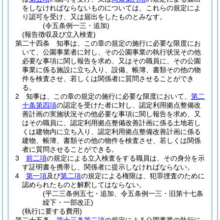
をしなければならないものについては、これらの規定によ
り認可を受け、又は届出をしたものとみなす。
(令五条例一三・追加)
(報告徴収及び立入検査)
第二十四条
知事は、この章の規定の施行に必要な限度にお
いて、公園事業者に対し、その公園事業の執行状況その他
必要な事項に関し報告を求め、又はその職員に、その公園
事業に係る施設に立ち入り、設備、帳簿、書類その他の物
件を検査させ、若しくは関係者に質問させることができ
る。
2
知事は、この章の規定の施行に必要な限度において、
第二
十条第四項
の認定を受けた者に対し、認定利用拠点整備改
善計画の実施状況その他必要な事項に関し報告を求め、又
はその職員に、認定利用拠点整備改善計画に係る土地若し
くは建物内に立ち入り、認定利用拠点整備改善計画に係る
建物、帳簿、書類その他の物件を検査させ、若しくは関係
者に質問させることができる。
3
前二項
の規定による立入検査をする職員は、その身分を示
す証明書を携帯し、関係者に提示しなければならない。
4
第一項
及び
第二項
の規定による権限は、犯罪捜査のために
認められたものと解釈してはならない。
(平二三条例五七・追加、令五条例一三・旧第十七条
繰下・一部改正)
(執行に要する費用)