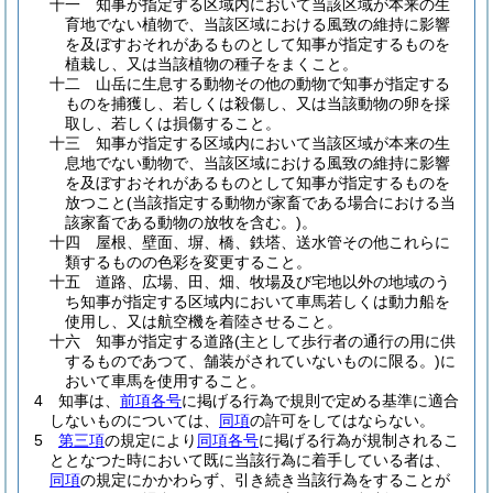
十一
知事が指定する区域内において当該区域が本来の生
育地でない植物で、当該区域における風致の維持に影響
を及ぼすおそれがあるものとして知事が指定するものを
植栽し、又は当該植物の種子をまくこと。
十二
山岳に生息する動物その他の動物で知事が指定する
ものを捕獲し、若しくは殺傷し、又は当該動物の卵を採
取し、若しくは損傷すること。
十三
知事が指定する区域内において当該区域が本来の生
息地でない動物で、当該区域における風致の維持に影響
を及ぼすおそれがあるものとして知事が指定するものを
放つこと
(当該指定する動物が家畜である場合における当
該家畜である動物の放牧を含む。)
。
十四
屋根、壁面、塀、橋、鉄塔、送水管その他これらに
類するものの色彩を変更すること。
十五
道路、広場、田、畑、牧場及び宅地以外の地域のう
ち知事が指定する区域内において車馬若しくは動力船を
使用し、又は航空機を着陸させること。
十六
知事が指定する道路
(主として歩行者の通行の用に供
するものであつて、舗装がされていないものに限る。)
に
おいて車馬を使用すること。
4
知事は、
前項各号
に掲げる行為で規則で定める基準に適合
しないものについては、
同項
の許可をしてはならない。
5
第三項
の規定により
同項各号
に掲げる行為が規制されるこ
ととなつた時において既に当該行為に着手している者は、
同項
の規定にかかわらず、引き続き当該行為をすることが