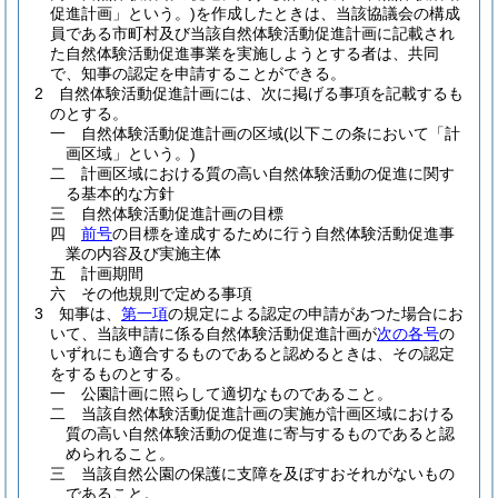
促進計画」という。)
を作成したときは、当該協議会の構成
員である市町村及び当該自然体験活動促進計画に記載され
た自然体験活動促進事業を実施しようとする者は、共同
で、知事の認定を申請することができる。
2
自然体験活動促進計画には、次に掲げる事項を記載するも
のとする。
一
自然体験活動促進計画の区域
(以下この条において「計
画区域」という。)
二
計画区域における質の高い自然体験活動の促進に関す
る基本的な方針
三
自然体験活動促進計画の目標
四
前号
の目標を達成するために行う自然体験活動促進事
業の内容及び実施主体
五
計画期間
六
その他規則で定める事項
3
知事は、
第一項
の規定による認定の申請があつた場合にお
いて、当該申請に係る自然体験活動促進計画が
次の各号
の
いずれにも適合するものであると認めるときは、その認定
をするものとする。
一
公園計画に照らして適切なものであること。
二
当該自然体験活動促進計画の実施が計画区域における
質の高い自然体験活動の促進に寄与するものであると認
められること。
三
当該自然公園の保護に支障を及ぼすおそれがないもの
であること。