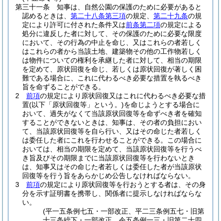
第三十一条
知事は、自然公園の保護のために必要があると
認めるときは、
第二十八条第三項
の規定、
第二十九条
の規
定により許可に付された条件又は
前条第二項
の規定による
処分に違反した者に対して、その保護のために必要な限度
において、その行為の中止を命じ、又はこれらの者若しく
はこれらの者から当該土地、建築物その他の工作物若しく
は物件についての権利を承継した者に対して、相当の期限
を定めて、原状回復を命じ、若しくは原状回復が著しく困
難である場合に、これに代わるべき必要な措置を執るべき
旨を命ずることができる。
2
前項
の規定により原状回復又はこれに代わるべき必要な措
置
(以下「原状回復等」という。)
を命じようとする場合に
おいて、過失がなくて当該原状回復等を命ずべき者を確知
することができないときは、知事は、その者の負担におい
て、当該原状回復等を自ら行い、又はその命じた者若しく
は委任した者にこれを行わせることができる。
この場合に
おいては、相当の期限を定めて、当該原状回復等を行うべ
き旨及びその期限までに当該原状回復等を行わないとき
は、知事又はその命じた者若しくは委任した者が当該原状
回復等を行う旨をあらかじめ公告しなければならない。
3
前項
の規定により原状回復等を行おうとする者は、その身
分を示す証明書を携帯し、関係者に提示しなければならな
い。
(平一五条例七五・一部改正、平二三条例五七・旧第
十三条繰下・一部改正、令五条例一三・旧第二十四