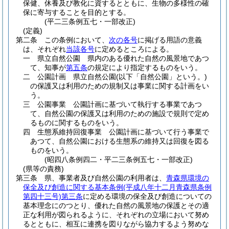
保健、休養及び教化に資するとともに、生物の多様性の確
保に寄与することを目的とする。
(平二三条例五七・一部改正)
(定義)
第二条
この条例において、
次の各号
に掲げる用語の意義
は、それぞれ
当該各号
に定めるところによる。
一
県立自然公園 県内のある優れた自然の風景地であつ
て、知事が
第五条
の規定により指定するものをいう。
二
公園計画 県立自然公園
(以下「自然公園」という。)
の保護又は利用のための規制又は事業に関する計画をい
う。
三
公園事業 公園計画に基づいて執行する事業であつ
て、自然公園の保護又は利用のための施設で規則で定め
るものに関するものをいう。
四
生態系維持回復事業 公園計画に基づいて行う事業で
あつて、自然公園における生態系の維持又は回復を図る
ものをいう。
(昭四八条例四二・平二三条例五七・一部改正)
(県等の責務)
第三条
県、事業者及び自然公園の利用者は、
青森県環境の
保全及び創造に関する基本条例
(平成八年十二月青森県条例
第四十三号)
第三条
に定める環境の保全及び創造についての
基本理念にのつとり、優れた自然の風景地の保護とその適
正な利用が図られるように、それぞれの立場において努め
るとともに、相互に連携を図りながら協力するよう努めな