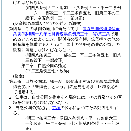
ければならない。
(昭四八条例四二・追加、平八条例四三・平一二条例
一一六・一部改正、平二三条例五七・旧第二条の二
繰下、令五条例一三・一部改正)
(財産権の尊重及び他の公益との調整)
第四条
この条例の適用に当たつては、
青森県自然環境保全
条例
(昭和四十八年七月青森県条例第三十一号)
第三条
で定
めるところによるほか、関係者の所有権、鉱業権その他の
財産権を尊重するとともに、国土の開発その他の公益との
調整に留意しなければならない。
(昭四八条例三一・一部改正、平二三条例五七・旧第
三条繰下・一部改正)
第二章
自然公園の指定
(平二三条例五七・改称)
(指定)
第五条
自然公園は、知事が、関係市町村及び青森県環境審
議会
(以下「審議会」という。)
の意見を聴き、区域を定め
て指定する。
2
知事は、自然公園を指定する場合には、その旨及びその区
域を公示しなければならない。
3
自然公園の指定は、
前項
の公示によつてその効力を生ず
る。
(昭三七条例五六・昭四八条例八・平一八条例六三・
一部改正、平二三条例五七・旧第四条繰下・一部改
正)