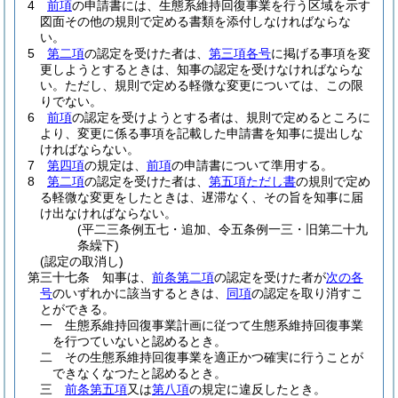
4
前項
の申請書には、生態系維持回復事業を行う区域を示す
図面その他の規則で定める書類を添付しなければならな
い。
5
第二項
の認定を受けた者は、
第三項各号
に掲げる事項を変
更しようとするときは、知事の認定を受けなければならな
い。
ただし、規則で定める軽微な変更については、この限
りでない。
6
前項
の認定を受けようとする者は、規則で定めるところに
より、変更に係る事項を記載した申請書を知事に提出しな
ければならない。
7
第四項
の規定は、
前項
の申請書について準用する。
8
第二項
の認定を受けた者は、
第五項ただし書
の規則で定め
る軽微な変更をしたときは、遅滞なく、その旨を知事に届
け出なければならない。
(平二三条例五七・追加、令五条例一三・旧第二十九
条繰下)
(認定の取消し)
第三十七条
知事は、
前条第二項
の認定を受けた者が
次の各
号
のいずれかに該当するときは、
同項
の認定を取り消すこ
とができる。
一
生態系維持回復事業計画に従つて生態系維持回復事業
を行つていないと認めるとき。
二
その生態系維持回復事業を適正かつ確実に行うことが
できなくなつたと認めるとき。
三
前条第五項
又は
第八項
の規定に違反したとき。