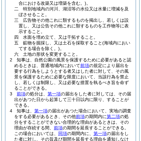
合における改築又は増築を含む。)
。
二
特別地域内の河川、湖沼等の水位又は水量に増減を及
ぼさせること。
三
広告物その他これに類するものを掲出し、若しくは設
置し、又は公告その他これに類するものを工作物等に表
示すること。
四
水面を埋め立て、又は干拓すること。
五
鉱物を掘採し、又は土石を採取すること
(海域内におい
てする場合を除く。)
。
六
土地の形状を変更すること。
2
知事は、自然公園の風景を保護するために必要があると認
めるときは、普通地域内において
前項
の規定により届出を
要する行為をしようとする者又はした者に対して、その風
景を保護するために必要な限度において、当該行為を禁止
し、若しくは制限し、又は必要な措置を執るべき旨を命ず
ることができる。
3
前項
の処分は、
第一項
の届出をした者に対しては、その届
出があつた日から起算して三十日以内に限り、することが
できる。
4
知事は、
第一項
の届出があつた場合において、実地の調査
をする必要があるとき、その他
前項
の期間内に
第二項
の処
分をすることができない合理的な理由があるときは、その
理由が存続する間、
前項
の期間を延長することができる。
この場合においては、
同項
の期間内に、
第一項
の届出をし
た者に対し、その旨及び期間を延長する理由を通知しなけ