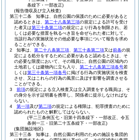
条繰下・一部改正)
(報告徴収及び立入検査)
第三十二条
知事は、自然公園の保護のために必要があると
認めるときは、
第二十八条第三項
の規定による許可を受け
た者又は
第三十条第二項
の規定により行為を制限され、若
しくは必要な措置を執るべき旨を命ぜられた者に対して、
当該行為の実施状況その他必要な事項について報告を求め
ることができる。
2
知事は、
第二十八条第三項
、
第三十条第二項
又は
前条
の規
定による処分をするために必要があると認めるときは、そ
の必要な限度において、その職員に、自然公園の区域内の
土地若しくは建物内に立ち入り、
第二十八条第三項各号
若
しくは
第三十条第一項各号
に掲げる行為の実施状況を検査
させ、又はこれらの行為の風景に及ぼす影響を調査させる
ことができる。
3
前項
の規定による立入検査又は立入調査をする職員は、そ
の身分を示す証明書を携帯し、関係者に提示しなければな
らない。
4
第一項
及び
第二項
の規定による権限は、犯罪捜査のために
認められたものと解釈してはならない。
(平二三条例五七・旧第十四条繰下・一部改正、令五
条例一三・旧第二十五条繰下・一部改正)
(集団施設地区)
第三十三条
知事は、自然公園の利用のための施設を集団的