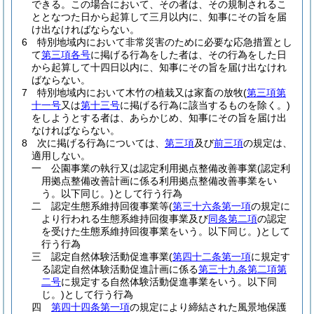
できる。
この場合において、その者は、その規制されるこ
ととなつた日から起算して三月以内に、知事にその旨を届
け出なければならない。
6
特別地域内において非常災害のために必要な応急措置とし
て
第三項各号
に掲げる行為をした者は、その行為をした日
から起算して十四日以内に、知事にその旨を届け出なけれ
ばならない。
7
特別地域内において木竹の植栽又は家畜の放牧
(
第三項第
十一号
又は
第十三号
に掲げる行為に該当するものを除く。)
をしようとする者は、あらかじめ、知事にその旨を届け出
なければならない。
8
次に掲げる行為については、
第三項
及び
前三項
の規定は、
適用しない。
一
公園事業の執行又は認定利用拠点整備改善事業
(認定利
用拠点整備改善計画に係る利用拠点整備改善事業をい
う。以下同じ。)
として行う行為
二
認定生態系維持回復事業等
(
第三十六条第一項
の規定に
より行われる生態系維持回復事業及び
同条第二項
の認定
を受けた生態系維持回復事業をいう。以下同じ。)
として
行う行為
三
認定自然体験活動促進事業
(
第四十二条第一項
に規定す
る認定自然体験活動促進計画に係る
第三十九条第二項第
二号
に規定する自然体験活動促進事業をいう。以下同
じ。)
として行う行為
四
第四十四条第一項
の規定により締結された風景地保護