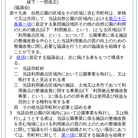
繰下・一部改正)
(協議会)
第十九条
自然公園の区域をその区域に含む市町村は、単独
で又は共同して、当該自然公園の区域内における
第三十三
条第一項
に規定する集団施設地区その他の自然公園の利用
のための拠点
(以下「利用拠点」という。)
となる区域
(以下
「利用拠点区域」という。)
について、公園事業に係る施設
の整備改善を中心とした当該利用拠点の質の向上のための
整備改善に関し必要な協議を行うための協議会を組織する
ことができる。
2
前項
に規定する協議会は、次に掲げる者をもつて構成す
る。
一
当該市町村
二
当該利用拠点区域内において公園事業を執行し、又は
執行すると見込まれる者
三
当該利用拠点区域内の施設、土地又は木竹であつて利
用拠点の整備改善に関する事業
(以下「利用拠点整備改善
事業」という。)
に係るものの所有者又は使用及び収益を
目的とする権利を有する者
四
その他当該市町村が必要と認める者
3
当該自然公園の区域内において公園事業を執行し、又は執
行しようとする者は、当該公園事業に係る施設の整備改善
を含む地域における利用拠点の質の向上のための整備改善
に関して協議を行う協議会が組織されていない場合にあつ
ては、市町村に対して、
第一項
に規定する協議会を組織す