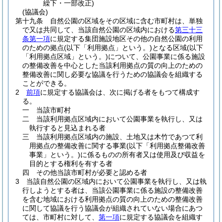
繰下・一部改正)
(協議会)
第十九条
自然公園の区域をその区域に含む市町村は、単独
で又は共同して、当該自然公園の区域内における
第三十三
条第一項
に規定する集団施設地区その他の自然公園の利用
のための拠点
(以下「利用拠点」という。)
となる区域
(以下
「利用拠点区域」という。)
について、公園事業に係る施設
の整備改善を中心とした当該利用拠点の質の向上のための
整備改善に関し必要な協議を行うための協議会を組織する
ことができる。
2
前項
に規定する協議会は、次に掲げる者をもつて構成す
る。
一
当該市町村
二
当該利用拠点区域内において公園事業を執行し、又は
執行すると見込まれる者
三
当該利用拠点区域内の施設、土地又は木竹であつて利
用拠点の整備改善に関する事業
(以下「利用拠点整備改善
事業」という。)
に係るものの所有者又は使用及び収益を
目的とする権利を有する者
四
その他当該市町村が必要と認める者
3
当該自然公園の区域内において公園事業を執行し、又は執
行しようとする者は、当該公園事業に係る施設の整備改善
を含む地域における利用拠点の質の向上のための整備改善
に関して協議を行う協議会が組織されていない場合にあつ
ては、市町村に対して、
第一項
に規定する協議会を組織す