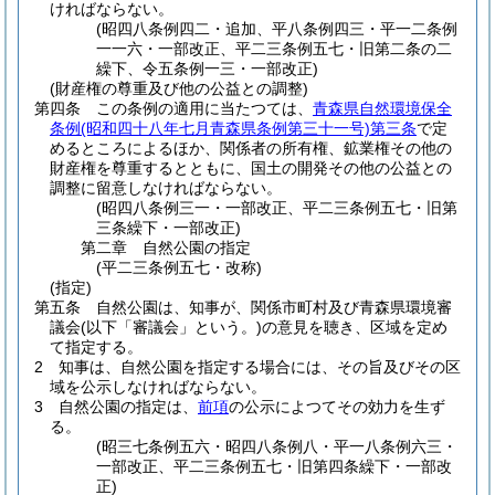
ければならない。
(昭四八条例四二・追加、平八条例四三・平一二条例
一一六・一部改正、平二三条例五七・旧第二条の二
繰下、令五条例一三・一部改正)
(財産権の尊重及び他の公益との調整)
第四条
この条例の適用に当たつては、
青森県自然環境保全
条例
(昭和四十八年七月青森県条例第三十一号)
第三条
で定
めるところによるほか、関係者の所有権、鉱業権その他の
財産権を尊重するとともに、国土の開発その他の公益との
調整に留意しなければならない。
(昭四八条例三一・一部改正、平二三条例五七・旧第
三条繰下・一部改正)
第二章
自然公園の指定
(平二三条例五七・改称)
(指定)
第五条
自然公園は、知事が、関係市町村及び青森県環境審
議会
(以下「審議会」という。)
の意見を聴き、区域を定め
て指定する。
2
知事は、自然公園を指定する場合には、その旨及びその区
域を公示しなければならない。
3
自然公園の指定は、
前項
の公示によつてその効力を生ず
る。
(昭三七条例五六・昭四八条例八・平一八条例六三・
一部改正、平二三条例五七・旧第四条繰下・一部改
正)