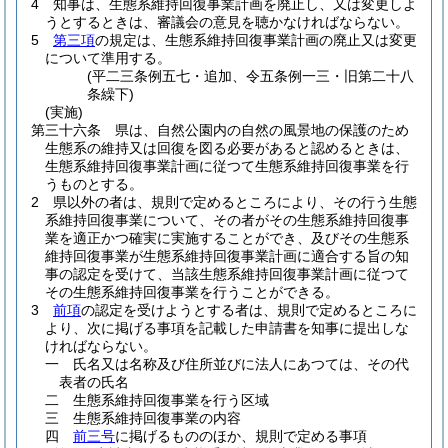
4
知事は、生態系維持回復事業計画を廃止し、又は変更しよ
うとするときは、審議会の意見を聴かなければならない。
5
第三項
の規定は、生態系維持回復事業計画の廃止又は変更
について準用する。
(平二三条例五七・追加、令五条例一三・旧第二十八
条繰下)
(実施)
第三十六条
県は、自然公園内の自然の風景地の保護のため
生態系の維持又は回復を図る必要があると認めるときは、
生態系維持回復事業計画に従つて生態系維持回復事業を行
うものとする。
2
県以外の者は、規則で定めるところにより、その行う生態
系維持回復事業について、その者がその生態系維持回復事
業を適正かつ確実に実施することができ、及びその生態系
維持回復事業が生態系維持回復事業計画に適合する旨の知
事の認定を受けて、当該生態系維持回復事業計画に従つて
その生態系維持回復事業を行うことができる。
3
前項
の認定を受けようとする者は、規則で定めるところに
より、次に掲げる事項を記載した申請書を知事に提出しな
ければならない。
一
氏名又は名称及び住所並びに法人にあつては、その代
表者の氏名
二
生態系維持回復事業を行う区域
三
生態系維持回復事業の内容
四
前三号
に掲げるもののほか、規則で定める事項