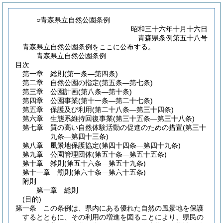
○青森県立自然公園条例
昭和三十六年十月十六日
青森県条例第五十八号
青森県立自然公園条例をここに公布する。
青森県立自然公園条例
目次
第一章
総則
(第一条―第四条)
第二章
自然公園の指定
(第五条―第七条)
第三章
公園計画
(第八条―第十条)
第四章
公園事業
(第十一条―第二十七条)
第五章
保護及び利用
(第二十八条―第三十四条)
第六章
生態系維持回復事業
(第三十五条―第三十八条)
第七章
質の高い自然体験活動の促進のための措置
(第三十
九条―第四十三条)
第八章
風景地保護協定
(第四十四条―第四十九条)
第九章
公園管理団体
(第五十条―第五十五条)
第十章
雑則
(第五十六条―第五十九条)
第十一章
罰則
(第六十条―第六十五条)
附則
第一章
総則
(目的)
第一条
この条例は、県内にある優れた自然の風景地を保護
するとともに、その利用の増進を図ることにより、県民の