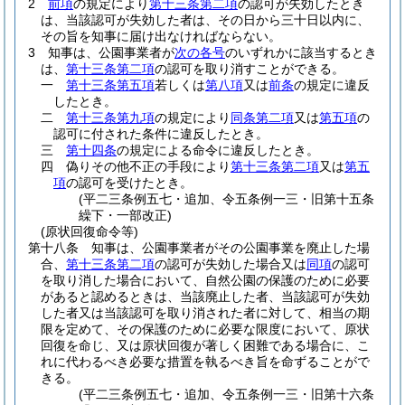
2
前項
の規定により
第十三条第二項
の認可が失効したとき
は、当該認可が失効した者は、その日から三十日以内に、
その旨を知事に届け出なければならない。
3
知事は、公園事業者が
次の各号
のいずれかに該当するとき
は、
第十三条第二項
の認可を取り消すことができる。
一
第十三条第五項
若しくは
第八項
又は
前条
の規定に違反
したとき。
二
第十三条第九項
の規定により
同条第二項
又は
第五項
の
認可に付された条件に違反したとき。
三
第十四条
の規定による命令に違反したとき。
四
偽りその他不正の手段により
第十三条第二項
又は
第五
項
の認可を受けたとき。
(平二三条例五七・追加、令五条例一三・旧第十五条
繰下・一部改正)
(原状回復命令等)
第十八条
知事は、公園事業者がその公園事業を廃止した場
合、
第十三条第二項
の認可が失効した場合又は
同項
の認可
を取り消した場合において、自然公園の保護のために必要
があると認めるときは、当該廃止した者、当該認可が失効
した者又は当該認可を取り消された者に対して、相当の期
限を定めて、その保護のために必要な限度において、原状
回復を命じ、又は原状回復が著しく困難である場合に、こ
れに代わるべき必要な措置を執るべき旨を命ずることがで
きる。
(平二三条例五七・追加、令五条例一三・旧第十六条