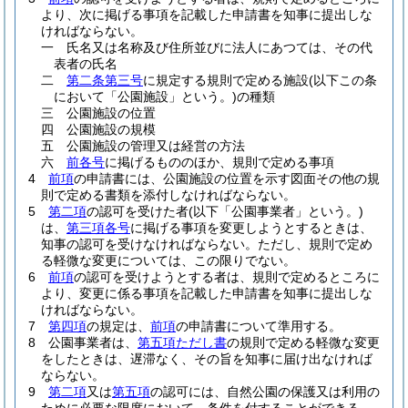
より、次に掲げる事項を記載した申請書を知事に提出しな
ければならない。
一
氏名又は名称及び住所並びに法人にあつては、その代
表者の氏名
二
第二条第三号
に規定する規則で定める施設
(以下この条
において「公園施設」という。)
の種類
三
公園施設の位置
四
公園施設の規模
五
公園施設の管理又は経営の方法
六
前各号
に掲げるもののほか、規則で定める事項
4
前項
の申請書には、公園施設の位置を示す図面その他の規
則で定める書類を添付しなければならない。
5
第二項
の認可を受けた者
(以下「公園事業者」という。)
は、
第三項各号
に掲げる事項を変更しようとするときは、
知事の認可を受けなければならない。
ただし、規則で定め
る軽微な変更については、この限りでない。
6
前項
の認可を受けようとする者は、規則で定めるところに
より、変更に係る事項を記載した申請書を知事に提出しな
ければならない。
7
第四項
の規定は、
前項
の申請書について準用する。
8
公園事業者は、
第五項ただし書
の規則で定める軽微な変更
をしたときは、遅滞なく、その旨を知事に届け出なければ
ならない。
9
第二項
又は
第五項
の認可には、自然公園の保護又は利用の