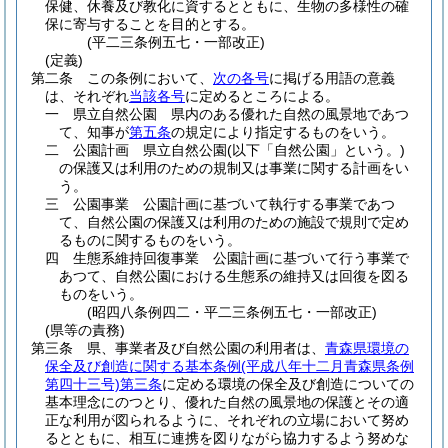
保健、休養及び教化に資するとともに、生物の多様性の確
保に寄与することを目的とする。
(平二三条例五七・一部改正)
(定義)
第二条
この条例において、
次の各号
に掲げる用語の意義
は、それぞれ
当該各号
に定めるところによる。
一
県立自然公園 県内のある優れた自然の風景地であつ
て、知事が
第五条
の規定により指定するものをいう。
二
公園計画 県立自然公園
(以下「自然公園」という。)
の保護又は利用のための規制又は事業に関する計画をい
う。
三
公園事業 公園計画に基づいて執行する事業であつ
て、自然公園の保護又は利用のための施設で規則で定め
るものに関するものをいう。
四
生態系維持回復事業 公園計画に基づいて行う事業で
あつて、自然公園における生態系の維持又は回復を図る
ものをいう。
(昭四八条例四二・平二三条例五七・一部改正)
(県等の責務)
第三条
県、事業者及び自然公園の利用者は、
青森県環境の
保全及び創造に関する基本条例
(平成八年十二月青森県条例
第四十三号)
第三条
に定める環境の保全及び創造についての
基本理念にのつとり、優れた自然の風景地の保護とその適
正な利用が図られるように、それぞれの立場において努め
るとともに、相互に連携を図りながら協力するよう努めな