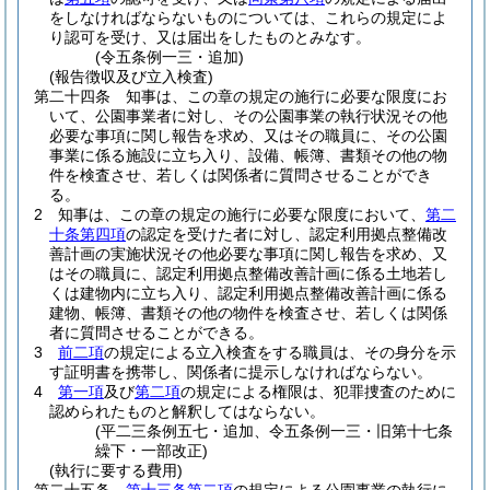
をしなければならないものについては、これらの規定によ
り認可を受け、又は届出をしたものとみなす。
(令五条例一三・追加)
(報告徴収及び立入検査)
第二十四条
知事は、この章の規定の施行に必要な限度にお
いて、公園事業者に対し、その公園事業の執行状況その他
必要な事項に関し報告を求め、又はその職員に、その公園
事業に係る施設に立ち入り、設備、帳簿、書類その他の物
件を検査させ、若しくは関係者に質問させることができ
る。
2
知事は、この章の規定の施行に必要な限度において、
第二
十条第四項
の認定を受けた者に対し、認定利用拠点整備改
善計画の実施状況その他必要な事項に関し報告を求め、又
はその職員に、認定利用拠点整備改善計画に係る土地若し
くは建物内に立ち入り、認定利用拠点整備改善計画に係る
建物、帳簿、書類その他の物件を検査させ、若しくは関係
者に質問させることができる。
3
前二項
の規定による立入検査をする職員は、その身分を示
す証明書を携帯し、関係者に提示しなければならない。
4
第一項
及び
第二項
の規定による権限は、犯罪捜査のために
認められたものと解釈してはならない。
(平二三条例五七・追加、令五条例一三・旧第十七条
繰下・一部改正)
(執行に要する費用)