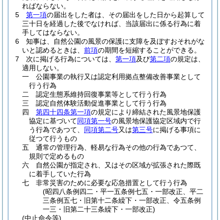
ればならない。
5
第一項
の届出をした者は、その届出をした日から起算して
三十日を経過した後でなければ、当該届出に係る行為に着
手してはならない。
6
知事は、自然公園の風景の保護に支障を及ぼすおそれがな
いと認めるときは、
前項
の期間を短縮することができる。
7
次に掲げる行為については、
第一項
及び
第二項
の規定は、
適用しない。
一
公園事業の執行又は認定利用拠点整備改善事業として
行う行為
二
認定生態系維持回復事業等として行う行為
三
認定自然体験活動促進事業として行う行為
四
第四十四条第一項
の規定により締結された風景地保護
協定に基づいて
同項第一号
の風景地保護協定区域内で行
う行為であつて、
同項第二号
又は
第三号
に掲げる事項に
従つて行うもの
五
通常の管理行為、軽易な行為その他の行為であつて、
規則で定めるもの
六
自然公園が指定され、又はその区域が拡張された際既
に着手していた行為
七
非常災害のために必要な応急措置として行う行為
(昭四八条例四二・平一五条例七五・一部改正、平二
三条例五七・旧第十二条繰下・一部改正、令五条例
一三・旧第二十三条繰下・一部改正)
(中止命令等)