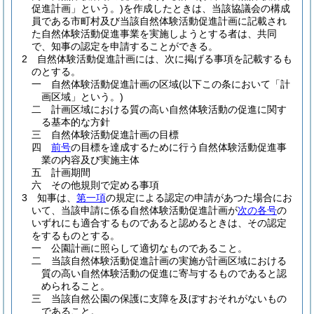
促進計画」という。)
を作成したときは、当該協議会の構成
員である市町村及び当該自然体験活動促進計画に記載され
た自然体験活動促進事業を実施しようとする者は、共同
で、知事の認定を申請することができる。
2
自然体験活動促進計画には、次に掲げる事項を記載するも
のとする。
一
自然体験活動促進計画の区域
(以下この条において「計
画区域」という。)
二
計画区域における質の高い自然体験活動の促進に関す
る基本的な方針
三
自然体験活動促進計画の目標
四
前号
の目標を達成するために行う自然体験活動促進事
業の内容及び実施主体
五
計画期間
六
その他規則で定める事項
3
知事は、
第一項
の規定による認定の申請があつた場合にお
いて、当該申請に係る自然体験活動促進計画が
次の各号
の
いずれにも適合するものであると認めるときは、その認定
をするものとする。
一
公園計画に照らして適切なものであること。
二
当該自然体験活動促進計画の実施が計画区域における
質の高い自然体験活動の促進に寄与するものであると認
められること。
三
当該自然公園の保護に支障を及ぼすおそれがないもの
であること。