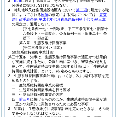
3
前項
に規定する職員は、その身分を示す証明書を携帯し、
関係者に提示しなければならない。
4
特別地域又は集団施設地区内において
第二項
に規定する職
員によつてされる
同項
の規定による指示については、
青森
県行政手続条例
(平成七年七月青森県条例第十七号)
第三章
の規定は、適用しない。
(平七条例一七・一部改正、平二三条例五七・旧第十
六条繰下・一部改正、令五条例一三・旧第二十七条
繰下・一部改正)
第六章
生態系維持回復事業
(平二三条例五七・追加)
(生態系維持回復事業計画)
第三十五条
知事は、生態系維持回復事業の適正かつ効果的
な実施に資するため、公園計画に基づき、審議会の意見を
聴いて、生態系維持回復事業に関する計画
(以下「生態系維
持回復事業計画」という。)
を定めるものとする。
2
生態系維持回復事業計画においては、次に掲げる事項を定
めるものとする。
一
生態系維持回復事業の目標
二
生態系維持回復事業を行う区域
三
生態系維持回復事業の内容
四
前三号
に掲げるもののほか、生態系維持回復事業が適
正かつ効果的に実施されるために必要な事項
3
知事は、生態系維持回復事業計画を定めたときは、その概
要を公示しなければならない。