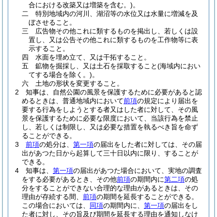
合における改築又は増築を含む。)
。
二
特別地域内の河川、湖沼等の水位又は水量に増減を及
ぼさせること。
三
広告物その他これに類するものを掲出し、若しくは設
置し、又は公告その他これに類するものを工作物等に表
示すること。
四
水面を埋め立て、又は干拓すること。
五
鉱物を掘採し、又は土石を採取すること
(海域内におい
てする場合を除く。)
。
六
土地の形状を変更すること。
2
知事は、自然公園の風景を保護するために必要があると認
めるときは、普通地域内において
前項
の規定により届出を
要する行為をしようとする者又はした者に対して、その風
景を保護するために必要な限度において、当該行為を禁止
し、若しくは制限し、又は必要な措置を執るべき旨を命ず
ることができる。
3
前項
の処分は、
第一項
の届出をした者に対しては、その届
出があつた日から起算して三十日以内に限り、することが
できる。
4
知事は、
第一項
の届出があつた場合において、実地の調査
をする必要があるとき、その他
前項
の期間内に
第二項
の処
分をすることができない合理的な理由があるときは、その
理由が存続する間、
前項
の期間を延長することができる。
この場合においては、
同項
の期間内に、
第一項
の届出をし
た者に対し、その旨及び期間を延長する理由を通知しなけ