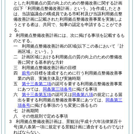
とした利用拠点の質の向上のための整備改善に関する計画
(以下「利用拠点整備改善計画」という。)
を作成したとき
は、当該協議会の構成員である市町村及び当該利用拠点整
備改善計画に記載された利用拠点整備改善事業を実施しよ
うとする者は、共同で、知事の認定を申請することができ
る。
2
利用拠点整備改善計画には、次に掲げる事項を記載するも
のとする。
一
利用拠点整備改善計画の区域
(以下この条において「計
画区域」という。)
二
計画区域における利用拠点の質の向上のための整備改
善に関する基本的な方針
三
利用拠点整備改善計画の目標
四
前号
の目標を達成するために行う利用拠点整備改善事
業の内容、実施主体及び実施時期
五
第十三条第二項
の認可を要する利用拠点整備改善事業
にあつては、
同条第三項各号
に掲げる事項
六
第十三条第五項
の認可又は
同条第八項
の規定による届
出を要する利用拠点整備改善事業にあつては、
同条第三
項各号
に掲げる事項のうち変更に係るもの
七
計画期間
八
その他規則で定める事項
3
利用拠点整備改善計画は、景観法
(平成十六年法律第百十
号)
第八条第一項に規定する景観計画に適合するものでなけ
ればならない。