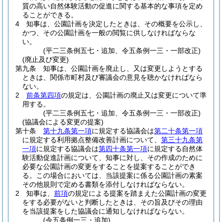
質の高い自然体験活動の促進に関する基本的な事項を定め
ることができる。
4
知事は、公園計画を決定したときは、その概要を公示し、
かつ、その公園計画を一般の閲覧に供しなければならな
い。
(平二三条例五七・追加、令五条例一三・一部改正)
(廃止及び変更)
第九条
知事は、公園計画を廃止し、又は変更しようとする
ときは、関係市町村及び審議会の意見を聴かなければなら
ない。
2
前条第四項
の規定は、公園計画の廃止又は変更について準
用する。
(平二三条例五七・追加、令五条例一三・一部改正)
(協議会による変更の提案)
第十条
第十九条第一項
に規定する協議会は
第二十条第一項
に規定する利用拠点整備改善計画について、
第三十九条第
一項
に規定する協議会は
第四十条第一項
に規定する自然体
験活動促進計画について、知事に対し、その作成のために
必要な公園計画の変更をすることを提案することができ
る。
この場合においては、当該提案に係る公園計画の素案
その他規則で定める書類を添付しなければならない。
2
知事は、
前項
の規定による提案を踏まえた公園計画の変更
をする必要がないと判断したときは、その旨及びその理由
を当該提案をした協議会に通知しなければならない。
(令五条例一三・追加)