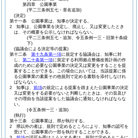
第四章
公園事業
(平二三条例五七・章名追加)
(決定)
第十一条
公園事業は、知事が決定する。
2
知事は、公園事業を決定し、廃止し、又は変更したとき
は、その概要を公示しなければならない。
(平二三条例五七・追加、令五条例一三・旧第十条繰
下)
(協議会による決定等の提案)
第十二条
第十九条第一項
に規定する協議会は、知事に対
し、
第二十条第一項
に規定する利用拠点整備改善計画の作
成のために必要な公園事業の決定又は変更をすることを提
案することができる。
この場合においては、当該提案に係
る公園事業の素案その他規則で定める書類を添付しなけれ
ばならない。
2
知事は、
前項
の規定による提案を踏まえた公園事業の決定
又は変更をする必要がないと判断したときは、その旨及び
その理由を当該提案をした協議会に通知しなければならな
い。
(令五条例一三・追加)
(執行)
第十三条
公園事業は、県が執行する。
2
県以外の者は、規則で定めるところにより、知事の認可を
受けて、公園事業の一部を執行することができる。
3
前項
の認可を受けようとする者は、規則で定めるところに