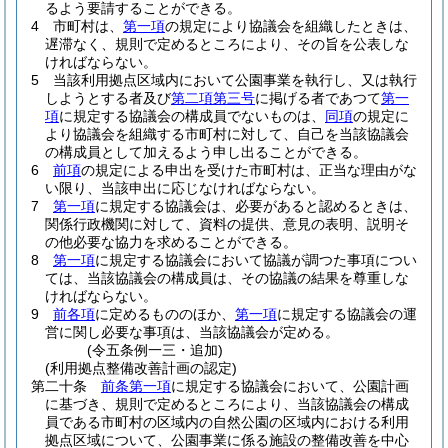
るよう要請することができる。
4
市町村は、
第一項
の規定により協議会を組織したときは、
遅滞なく、規則で定めるところにより、その旨を公表しな
ければならない。
5
当該利用拠点区域内において公園事業を執行し、又は執行
しようとする者及び
第二項第三号
に掲げる者であつて
第一
項
に規定する協議会の構成員でないものは、
同項
の規定に
より協議会を組織する市町村に対して、自己を当該協議会
の構成員として加えるよう申し出ることができる。
6
前項
の規定による申出を受けた市町村は、正当な理由がな
い限り、当該申出に応じなければならない。
7
第一項
に規定する協議会は、必要があると認めるときは、
関係行政機関に対して、資料の提供、意見の表明、説明そ
の他必要な協力を求めることができる。
8
第一項
に規定する協議会において協議が調つた事項につい
ては、当該協議会の構成員は、その協議の結果を尊重しな
ければならない。
9
前各項
に定めるもののほか、
第一項
に規定する協議会の運
営に関し必要な事項は、当該協議会が定める。
(令五条例一三・追加)
(利用拠点整備改善計画の認定)
第二十条
前条第一項
に規定する協議会において、公園計画
に基づき、規則で定めるところにより、当該協議会の構成
員である市町村の区域内の自然公園の区域内における利用
拠点区域について、公園事業に係る施設の整備改善を中心