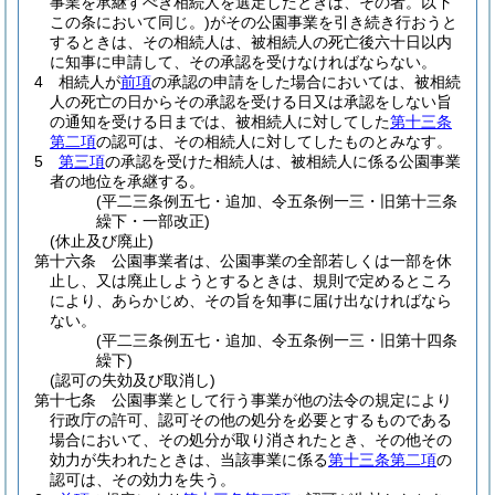
事業を承継すべき相続人を選定したときは、その者。以下
この条において同じ。)
がその公園事業を引き続き行おうと
するときは、その相続人は、被相続人の死亡後六十日以内
に知事に申請して、その承認を受けなければならない。
4
相続人が
前項
の承認の申請をした場合においては、被相続
人の死亡の日からその承認を受ける日又は承認をしない旨
の通知を受ける日までは、被相続人に対してした
第十三条
第二項
の認可は、その相続人に対してしたものとみなす。
5
第三項
の承認を受けた相続人は、被相続人に係る公園事業
者の地位を承継する。
(平二三条例五七・追加、令五条例一三・旧第十三条
繰下・一部改正)
(休止及び廃止)
第十六条
公園事業者は、公園事業の全部若しくは一部を休
止し、又は廃止しようとするときは、規則で定めるところ
により、あらかじめ、その旨を知事に届け出なければなら
ない。
(平二三条例五七・追加、令五条例一三・旧第十四条
繰下)
(認可の失効及び取消し)
第十七条
公園事業として行う事業が他の法令の規定により
行政庁の許可、認可その他の処分を必要とするものである
場合において、その処分が取り消されたとき、その他その
効力が失われたときは、当該事業に係る
第十三条第二項
の
認可は、その効力を失う。