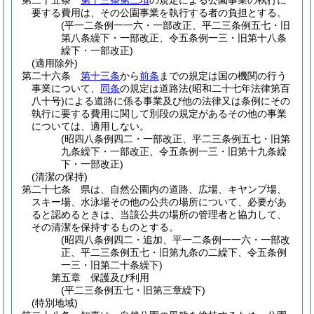
第二十五条
第十三条第二項
の規定による公園事業の執行に
要する費用は、その公園事業を執行する者の負担とする。
(平一二条例一一六・一部改正、平二三条例五七・旧
第八条繰下・一部改正、令五条例一三・旧第十八条
繰下・一部改正)
(適用除外)
第二十六条
第十三条
から
前条
までの規定は国の機関の行う
事業について、
同条
の規定は道路法
(昭和二十七年法律第百
八十号)
による道路に係る事業及び他の法律又は条例にその
執行に要する費用に関して別段の規定があるその他の事業
については、適用しない。
(昭四八条例四二・一部改正、平二三条例五七・旧第
九条繰下・一部改正、令五条例一三・旧第十九条繰
下・一部改正)
(清潔の保持)
第二十七条
県は、自然公園内の道路、広場、キヤンプ場、
スキー場、水泳場その他の公共の場所について、必要があ
ると認めるときは、当該公共の場所の管理者と協力して、
その清潔を保持するものとする。
(昭四八条例四二・追加、平一二条例一一六・一部改
正、平二三条例五七・旧第九条の二繰下、令五条例
一三・旧第二十条繰下)
第五章
保護及び利用
(平二三条例五七・旧第三章繰下)
(特別地域)