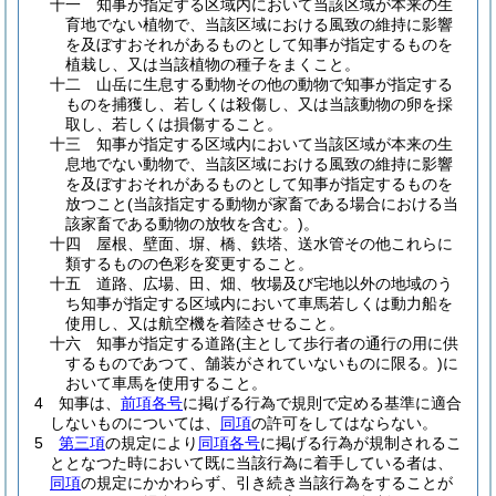
十一
知事が指定する区域内において当該区域が本来の生
育地でない植物で、当該区域における風致の維持に影響
を及ぼすおそれがあるものとして知事が指定するものを
植栽し、又は当該植物の種子をまくこと。
十二
山岳に生息する動物その他の動物で知事が指定する
ものを捕獲し、若しくは殺傷し、又は当該動物の卵を採
取し、若しくは損傷すること。
十三
知事が指定する区域内において当該区域が本来の生
息地でない動物で、当該区域における風致の維持に影響
を及ぼすおそれがあるものとして知事が指定するものを
放つこと
(当該指定する動物が家畜である場合における当
該家畜である動物の放牧を含む。)
。
十四
屋根、壁面、塀、橋、鉄塔、送水管その他これらに
類するものの色彩を変更すること。
十五
道路、広場、田、畑、牧場及び宅地以外の地域のう
ち知事が指定する区域内において車馬若しくは動力船を
使用し、又は航空機を着陸させること。
十六
知事が指定する道路
(主として歩行者の通行の用に供
するものであつて、舗装がされていないものに限る。)
に
おいて車馬を使用すること。
4
知事は、
前項各号
に掲げる行為で規則で定める基準に適合
しないものについては、
同項
の許可をしてはならない。
5
第三項
の規定により
同項各号
に掲げる行為が規制されるこ
ととなつた時において既に当該行為に着手している者は、
同項
の規定にかかわらず、引き続き当該行為をすることが