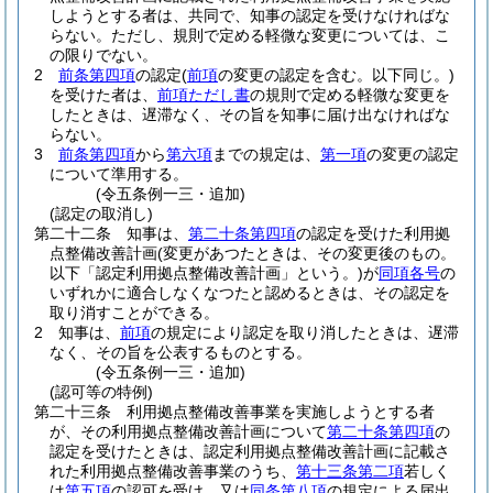
しようとする者は、共同で、知事の認定を受けなければな
らない。
ただし、規則で定める軽微な変更については、こ
の限りでない。
2
前条第四項
の認定
(
前項
の変更の認定を含む。以下同じ。)
を受けた者は、
前項ただし書
の規則で定める軽微な変更を
したときは、遅滞なく、その旨を知事に届け出なければな
らない。
3
前条第四項
から
第六項
までの規定は、
第一項
の変更の認定
について準用する。
(令五条例一三・追加)
(認定の取消し)
第二十二条
知事は、
第二十条第四項
の認定を受けた利用拠
点整備改善計画
(変更があつたときは、その変更後のもの。
以下「認定利用拠点整備改善計画」という。)
が
同項各号
の
いずれかに適合しなくなつたと認めるときは、その認定を
取り消すことができる。
2
知事は、
前項
の規定により認定を取り消したときは、遅滞
なく、その旨を公表するものとする。
(令五条例一三・追加)
(認可等の特例)
第二十三条
利用拠点整備改善事業を実施しようとする者
が、その利用拠点整備改善計画について
第二十条第四項
の
認定を受けたときは、認定利用拠点整備改善計画に記載さ
れた利用拠点整備改善事業のうち、
第十三条第二項
若しく
は
第五項
の認可を受け、又は
同条第八項
の規定による届出