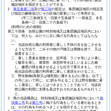
に整備するため、公園計画に基づいて、その区域内に集団
施設地区を指定することができる。
2
第五条第二項
及び
第三項
の規定は、集団施設地区の指定及
び指定の解除並びにその区域の変更について準用する。
(平二三条例五七・旧第十五条繰下・一部改正、令五
条例一三・旧第二十六条繰下)
(利用のための規制)
第三十四条
自然公園の特別地域又は集団施設地区内におい
ては、何人も、みだりに次に掲げる行為をしてはならな
い。
一
当該自然公園の利用者に著しく不快の念を起こさせる
ような方法で、ごみその他の汚物又は廃物を捨て、又は
放置すること。
二
著しく悪臭を発散させ、拡声器、ラジオ等により著し
く騒音を発し、展望所、休憩所等をほしいままに占拠
し、嫌悪の情を催させるような仕方で客引きをし、その
他当該自然公園の利用者に著しく迷惑をかけること。
三
野生動物
(鳥類又は哺乳類に属するものに限る。以下こ
の号において同じ。)
に餌を与えること又は野生動物に著
しく接近し、若しくはつきまとうことであつて、当該自
然公園の利用に支障を及ぼすおそれのあるものを行うこ
と。
2
県の当該職員は、特別地域又は集団施設地区内において
前
項第二号
又は
第三号
に掲げる行為をしている者があるとき
は、その行為をやめるべきことを指示することができる。