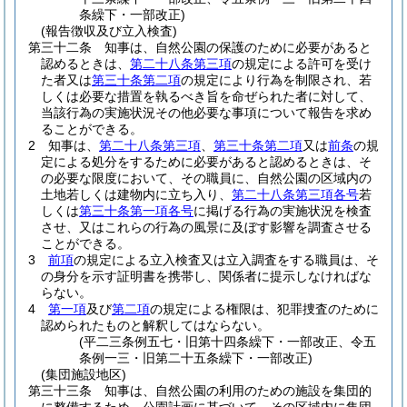
条繰下・一部改正)
(報告徴収及び立入検査)
第三十二条
知事は、自然公園の保護のために必要があると
認めるときは、
第二十八条第三項
の規定による許可を受け
た者又は
第三十条第二項
の規定により行為を制限され、若
しくは必要な措置を執るべき旨を命ぜられた者に対して、
当該行為の実施状況その他必要な事項について報告を求め
ることができる。
2
知事は、
第二十八条第三項
、
第三十条第二項
又は
前条
の規
定による処分をするために必要があると認めるときは、そ
の必要な限度において、その職員に、自然公園の区域内の
土地若しくは建物内に立ち入り、
第二十八条第三項各号
若
しくは
第三十条第一項各号
に掲げる行為の実施状況を検査
させ、又はこれらの行為の風景に及ぼす影響を調査させる
ことができる。
3
前項
の規定による立入検査又は立入調査をする職員は、そ
の身分を示す証明書を携帯し、関係者に提示しなければな
らない。
4
第一項
及び
第二項
の規定による権限は、犯罪捜査のために
認められたものと解釈してはならない。
(平二三条例五七・旧第十四条繰下・一部改正、令五
条例一三・旧第二十五条繰下・一部改正)
(集団施設地区)
第三十三条
知事は、自然公園の利用のための施設を集団的