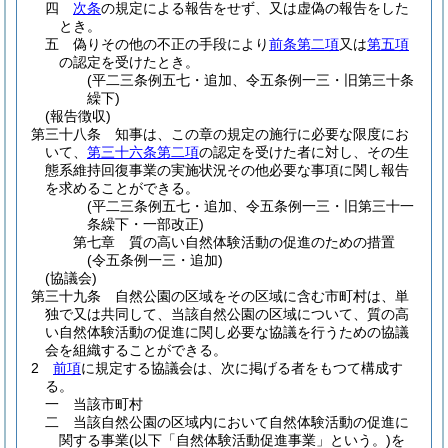
四
次条
の規定による報告をせず、又は虚偽の報告をした
とき。
五
偽りその他の不正の手段により
前条第二項
又は
第五項
の認定を受けたとき。
(平二三条例五七・追加、令五条例一三・旧第三十条
繰下)
(報告徴収)
第三十八条
知事は、この章の規定の施行に必要な限度にお
いて、
第三十六条第二項
の認定を受けた者に対し、その生
態系維持回復事業の実施状況その他必要な事項に関し報告
を求めることができる。
(平二三条例五七・追加、令五条例一三・旧第三十一
条繰下・一部改正)
第七章
質の高い自然体験活動の促進のための措置
(令五条例一三・追加)
(協議会)
第三十九条
自然公園の区域をその区域に含む市町村は、単
独で又は共同して、当該自然公園の区域について、質の高
い自然体験活動の促進に関し必要な協議を行うための協議
会を組織することができる。
2
前項
に規定する協議会は、次に掲げる者をもつて構成す
る。
一
当該市町村
二
当該自然公園の区域内において自然体験活動の促進に
関する事業
(以下「自然体験活動促進事業」という。)
を