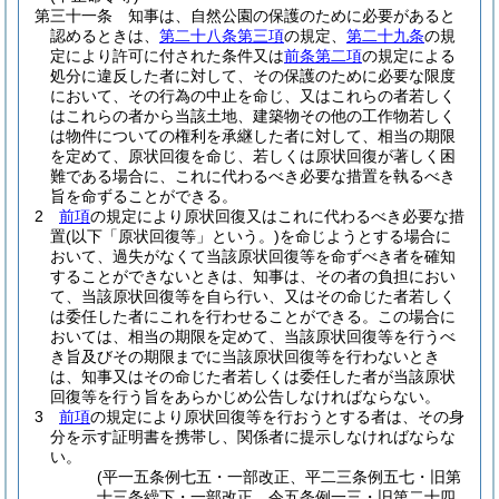
第三十一条
知事は、自然公園の保護のために必要があると
認めるときは、
第二十八条第三項
の規定、
第二十九条
の規
定により許可に付された条件又は
前条第二項
の規定による
処分に違反した者に対して、その保護のために必要な限度
において、その行為の中止を命じ、又はこれらの者若しく
はこれらの者から当該土地、建築物その他の工作物若しく
は物件についての権利を承継した者に対して、相当の期限
を定めて、原状回復を命じ、若しくは原状回復が著しく困
難である場合に、これに代わるべき必要な措置を執るべき
旨を命ずることができる。
2
前項
の規定により原状回復又はこれに代わるべき必要な措
置
(以下「原状回復等」という。)
を命じようとする場合に
おいて、過失がなくて当該原状回復等を命ずべき者を確知
することができないときは、知事は、その者の負担におい
て、当該原状回復等を自ら行い、又はその命じた者若しく
は委任した者にこれを行わせることができる。
この場合に
おいては、相当の期限を定めて、当該原状回復等を行うべ
き旨及びその期限までに当該原状回復等を行わないとき
は、知事又はその命じた者若しくは委任した者が当該原状
回復等を行う旨をあらかじめ公告しなければならない。
3
前項
の規定により原状回復等を行おうとする者は、その身
分を示す証明書を携帯し、関係者に提示しなければならな
い。
(平一五条例七五・一部改正、平二三条例五七・旧第
十三条繰下・一部改正、令五条例一三・旧第二十四