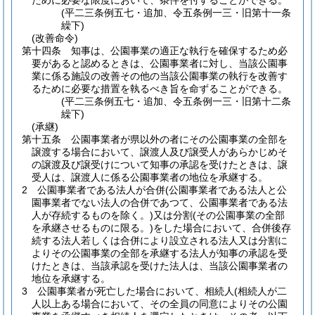
ために必要な限度において、条件を付することができる。
(平二三条例五七・追加、令五条例一三・旧第十一条
繰下)
(改善命令)
第十四条
知事は、公園事業の適正な執行を確保するため必
要があると認めるときは、公園事業者に対し、当該公園事
業に係る施設の改善その他の当該公園事業の執行を改善す
るために必要な措置を執るべき旨を命ずることができる。
(平二三条例五七・追加、令五条例一三・旧第十二条
繰下)
(承継)
第十五条
公園事業者が県以外の者にその公園事業の全部を
譲渡する場合において、譲渡人及び譲受人があらかじめそ
の譲渡及び譲受けについて知事の承認を受けたときは、譲
受人は、譲渡人に係る公園事業者の地位を承継する。
2
公園事業者である法人が合併
(公園事業者である法人と公
園事業者でない法人の合併であつて、公園事業者である法
人が存続するものを除く。)
又は分割
(その公園事業の全部
を承継させるものに限る。)
をした場合において、合併後存
続する法人若しくは合併により設立される法人又は分割に
よりその公園事業の全部を承継する法人が知事の承認を受
けたときは、当該承認を受けた法人は、当該公園事業者の
地位を承継する。
3
公園事業者が死亡した場合において、相続人
(相続人が二
人以上ある場合において、その全員の同意によりその公園