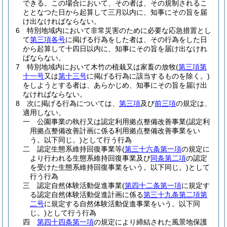
できる。
この場合において、その者は、その規制されるこ
ととなつた日から起算して三月以内に、知事にその旨を届
け出なければならない。
6
特別地域内において非常災害のために必要な応急措置とし
て
第三項各号
に掲げる行為をした者は、その行為をした日
から起算して十四日以内に、知事にその旨を届け出なけれ
ばならない。
7
特別地域内において木竹の植栽又は家畜の放牧
(
第三項第
十一号
又は
第十三号
に掲げる行為に該当するものを除く。)
をしようとする者は、あらかじめ、知事にその旨を届け出
なければならない。
8
次に掲げる行為については、
第三項
及び
前三項
の規定は、
適用しない。
一
公園事業の執行又は認定利用拠点整備改善事業
(認定利
用拠点整備改善計画に係る利用拠点整備改善事業をい
う。以下同じ。)
として行う行為
二
認定生態系維持回復事業等
(
第三十六条第一項
の規定に
より行われる生態系維持回復事業及び
同条第二項
の認定
を受けた生態系維持回復事業をいう。以下同じ。)
として
行う行為
三
認定自然体験活動促進事業
(
第四十二条第一項
に規定す
る認定自然体験活動促進計画に係る
第三十九条第二項第
二号
に規定する自然体験活動促進事業をいう。以下同
じ。)
として行う行為
四
第四十四条第一項
の規定により締結された風景地保護