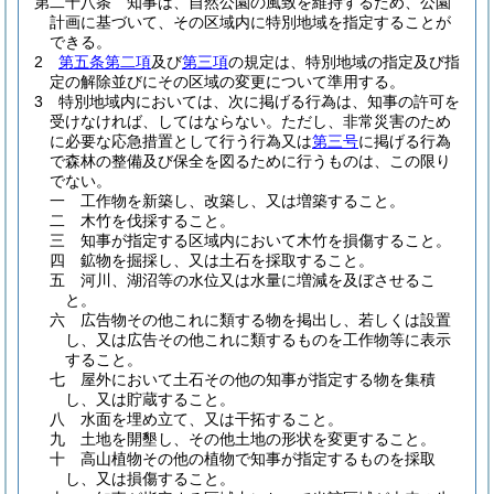
第二十八条
知事は、自然公園の風致を維持するため、公園
計画に基づいて、その区域内に特別地域を指定することが
できる。
2
第五条第二項
及び
第三項
の規定は、特別地域の指定及び指
定の解除並びにその区域の変更について準用する。
3
特別地域内においては、次に掲げる行為は、知事の許可を
受けなければ、してはならない。
ただし、非常災害のため
に必要な応急措置として行う行為又は
第三号
に掲げる行為
で森林の整備及び保全を図るために行うものは、この限り
でない。
一
工作物を新築し、改築し、又は増築すること。
二
木竹を伐採すること。
三
知事が指定する区域内において木竹を損傷すること。
四
鉱物を掘採し、又は土石を採取すること。
五
河川、湖沼等の水位又は水量に増減を及ぼさせるこ
と。
六
広告物その他これに類する物を掲出し、若しくは設置
し、又は広告その他これに類するものを工作物等に表示
すること。
七
屋外において土石その他の知事が指定する物を集積
し、又は貯蔵すること。
八
水面を埋め立て、又は干拓すること。
九
土地を開墾し、その他土地の形状を変更すること。
十
高山植物その他の植物で知事が指定するものを採取
し、又は損傷すること。