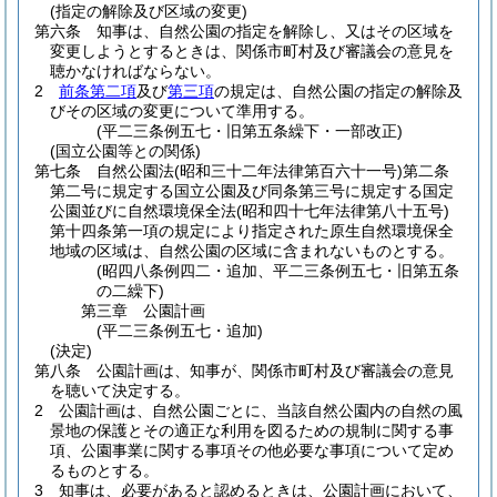
(指定の解除及び区域の変更)
第六条
知事は、自然公園の指定を解除し、又はその区域を
変更しようとするときは、関係市町村及び審議会の意見を
聴かなければならない。
2
前条第二項
及び
第三項
の規定は、自然公園の指定の解除及
びその区域の変更について準用する。
(平二三条例五七・旧第五条繰下・一部改正)
(国立公園等との関係)
第七条
自然公園法
(昭和三十二年法律第百六十一号)
第二条
第二号に規定する国立公園及び同条第三号に規定する国定
公園並びに自然環境保全法
(昭和四十七年法律第八十五号)
第十四条第一項の規定により指定された原生自然環境保全
地域の区域は、自然公園の区域に含まれないものとする。
(昭四八条例四二・追加、平二三条例五七・旧第五条
の二繰下)
第三章
公園計画
(平二三条例五七・追加)
(決定)
第八条
公園計画は、知事が、関係市町村及び審議会の意見
を聴いて決定する。
2
公園計画は、自然公園ごとに、当該自然公園内の自然の風
景地の保護とその適正な利用を図るための規制に関する事
項、公園事業に関する事項その他必要な事項について定め
るものとする。
3
知事は、必要があると認めるときは、公園計画において、