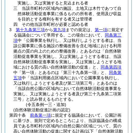
実施し、又は実施すると見込まれる者
三
当該市町村の区域内の施設、土地又は木竹であつて自
然体験活動促進事業に係るものの所有者、使用及び収益
を目的とする権利を有する者又は管理者
四
その他当該市町村が必要と認める者
3
第十九条第三項
から
第九項
までの規定は、
第一項
に規定す
る協議会について準用する。
この場合において、
同条第三
項
中「公園事業を執行し、又は執行しようとする者は、当
該公園事業に係る施設の整備改善を含む地域における利用
拠点の質の向上のための整備改善」とあるのは「自然体験
活動促進事業を実施し、又は実施しようとする者は、当該
自然体験活動促進事業を実施し、又は実施しようとする地
域における質の高い自然体験活動の促進」と、
同条第四項
中「第一項」とあるのは「第三十九条第一項」と、
同条第
五項
中「当該利用拠点区域内において公園事業を執行し、
又は執行しようとする者及び第二項第三号」とあるのは
「当該自然公園の区域内において自然体験活動促進事業を
実施し、又は実施しようとする者及び第三十九条第二項第
三号」と読み替えるものとする。
(令五条例一三・追加)
(自然体験活動促進計画の認定)
第四十条
前条第一項
に規定する協議会において、公園計画
に基づき、規則で定めるところにより、当該協議会の構成
員である市町村の区域内の自然公園の区域について、質の
高い自然体験活動の促進に関する計画
(以下「自然体験活動