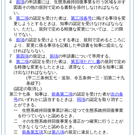
4
前項
の申請書には、生態系維持回復事業を行う区域を示す
図面その他の規則で定める書類を添付しなければならな
い。
5
第二項
の認定を受けた者は、
第三項各号
に掲げる事項を変
更しようとするときは、知事の認定を受けなければならな
い。
ただし、規則で定める軽微な変更については、この限
りでない。
6
前項
の認定を受けようとする者は、規則で定めるところに
より、変更に係る事項を記載した申請書を知事に提出しな
ければならない。
7
第四項
の規定は、
前項
の申請書について準用する。
8
第二項
の認定を受けた者は、
第五項ただし書
の規則で定め
る軽微な変更をしたときは、遅滞なく、その旨を知事に届
け出なければならない。
(平二三条例五七・追加、令五条例一三・旧第二十九
条繰下)
(認定の取消し)
第三十七条
知事は、
前条第二項
の認定を受けた者が
次の各
号
のいずれかに該当するときは、
同項
の認定を取り消すこ
とができる。
一
生態系維持回復事業計画に従つて生態系維持回復事業
を行つていないと認めるとき。
二
その生態系維持回復事業を適正かつ確実に行うことが
できなくなつたと認めるとき。
三
前条第五項
又は
第八項
の規定に違反したとき。