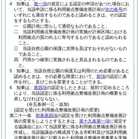
4
知事は、
第一項
の規定による認定の申請があつた場合にお
いて、当該申請に係る利用拠点整備改善計画が
次の各号
の
いずれにも適合するものであると認めるときは、その認定
をするものとする。
一
公園計画に照らして適切なものであること。
二
当該利用拠点整備改善計画の実施が計画区域における
利用拠点の質の向上に寄与するものであると認められる
こと。
三
当該自然公園の保護に支障を及ぼすおそれがないもの
であること。
四
円滑かつ確実に実施されると見込まれるものであるこ
と。
5
知事は、当該自然公園の保護又は利用のため必要があると
認めるときは、その必要な限度において、
前項
の認定に条
件を付し、及びこれを変更することができる。
6
知事は、
第四項
の認定をしたときは、規則で定めるところ
により、当該認定に係る利用拠点整備改善計画の概要を公
表しなければならない。
(令五条例一三・追加)
(認定を受けた利用拠点整備改善計画の変更)
第二十一条
前条第四項
の認定を受けた利用拠点整備改善計
画の変更をしようとするときは、
第十九条第一項
に規定す
る協議会において当該変更に係る利用拠点整備改善計画を
作成し、当該協議会の構成員である市町村及び当該利用拠
点整備改善計画に記載された利用拠点整備改善事業を実施