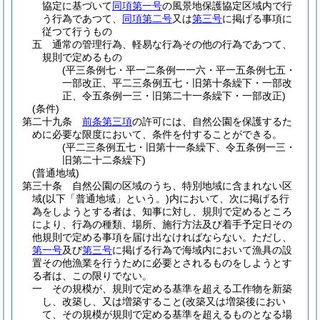
協定に基づいて
同項第一号
の風景地保護協定区域内で行
う行為であつて、
同項第二号
又は
第三号
に掲げる事項に
従つて行うもの
五
通常の管理行為、軽易な行為その他の行為であつて、
規則で定めるもの
(平三条例七・平一二条例一一六・平一五条例七五・
一部改正、平二三条例五七・旧第十条繰下・一部改
正、令五条例一三・旧第二十一条繰下・一部改正)
(条件)
第二十九条
前条第三項
の許可には、自然公園を保護するた
めに必要な限度において、条件を付することができる。
(平二三条例五七・旧第十一条繰下、令五条例一三・
旧第二十二条繰下)
(普通地域)
第三十条
自然公園の区域のうち、特別地域に含まれない区
域
(以下「普通地域」という。)
内において、次に掲げる行
為をしようとする者は、知事に対し、規則で定めるところ
により、行為の種類、場所、施行方法及び着手予定日その
他規則で定める事項を届け出なければならない。
ただし、
第一号
及び
第三号
に掲げる行為で海域内において漁具の設
置その他漁業を行うために必要とされるものをしようとす
る者は、この限りでない。
一
その規模が、規則で定める基準を超える工作物を新築
し、改築し、又は増築すること
(改築又は増築後におい
て、その規模が規則で定める基準を超えるものとなる場