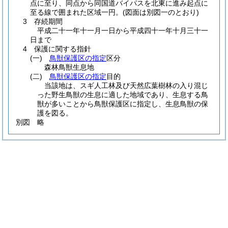
点に至り、同点から同国道バイパスを北東に進み起点に
至る線で囲まれた区域一円。
(図面は別図一のとおり)
3 存続期間
平成二十一年十一月一日から平成四十一年十月三十一
日まで
4 保護に関する指針
(一)
鳥獣保護区の指定
区分
森林鳥獣生息地
(二)
鳥獣保護区の指定
目的
当該地は、スギ人工林及び天然広葉樹林の入り混じ
った野生鳥獣の生息に適した地域であり、生息する鳥
獣が多いことから鳥獣保護区に指定し、生息鳥獣の保
護を図る。
別図
略