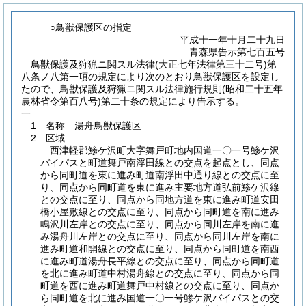
○鳥獣保護区の指定
平成十一年十月二十九日
青森県告示第七百五号
鳥獣保護及狩猟ニ関スル法律
(大正七年法律第三十二号)
第
八条ノ八第一項の規定により次のとおり鳥獣保護区を設定し
たので、鳥獣保護及狩猟ニ関スル法律施行規則
(昭和二十五年
農林省令第百八号)
第二十条の規定により告示する。
一
1 名称 湯舟鳥獣保護区
2 区域
西津軽郡鯵ケ沢町大字舞戸町地内国道一〇一号鯵ケ沢
バイパスと町道舞戸南浮田線との交点を起点とし、同点
から同町道を東に進み町道南浮田中通り線との交点に至
り、同点から同町道を東に進み主要地方道弘前鯵ケ沢線
との交点に至り、同点から同地方道を東に進み町道安田
橋小屋敷線との交点に至り、同点から同町道を南に進み
鳴沢川左岸との交点に至り、同点から同川左岸を南に進
み湯舟川左岸との交点に至り、同点から同川左岸を南に
進み町道和開線との交点に至り、同点から同町道を南西
に進み町道湯舟長平線との交点に至り、同点から同町道
を北に進み町道中村湯舟線との交点に至り、同点から同
町道を西に進み町道舞戸中村線との交点に至り、同点か
ら同町道を北に進み国道一〇一号鯵ケ沢バイパスとの交