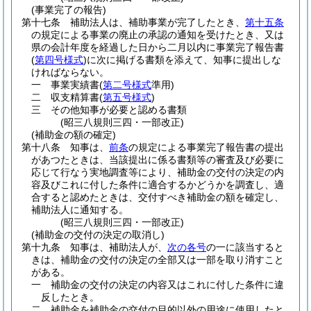
(事業完了の報告)
第十七条
補助法人は、補助事業が完了したとき、
第十五条
の規定による事業の廃止の承認の通知を受けたとき、又は
県の会計年度を経過した日から二月以内に事業完了報告書
(
第四号様式
)
に次に掲げる書類を添えて、知事に提出しな
ければならない。
一
事業実績書
(
第二号様式
準用)
二
収支精算書
(
第五号様式
)
三
その他知事が必要と認める書類
(昭三八規則三四・一部改正)
(補助金の額の確定)
第十八条
知事は、
前条
の規定による事業完了報告書の提出
があつたときは、当該提出に係る書類等の審査及び必要に
応じて行なう実地調査等により、補助金の交付の決定の内
容及びこれに付した条件に適合するかどうかを調査し、適
合すると認めたときは、交付すべき補助金の額を確定し、
補助法人に通知する。
(昭三八規則三四・一部改正)
(補助金の交付の決定の取消し)
第十九条
知事は、補助法人が、
次の各号
の一に該当すると
きは、補助金の交付の決定の全部又は一部を取り消すこと
がある。
一
補助金の交付の決定の内容又はこれに付した条件に違
反したとき。
二
補助金を補助金の交付の目的以外の用途に使用したと