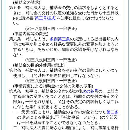
(補助金の請求)
第五条
補助法人は、補助金の交付の請求をしようとすると
きは、補助金の交付の決定の通知を受けた日から十五日以
内に請求書
(
第三号様式
)
を知事に提出しなければならな
い。
(昭三八規則三四・一部改正)
(申請内容等の変更)
第六条
補助法人は、
条例第三条
の規定による提出書類の内
容に知事が別に定める軽易な変更以外の変更を加えようと
するときは、あらかじめ、知事の承認を受けなければなら
ない。
(昭三八規則三四・一部改正)
(補助金の目的外使用の禁止)
第七条
補助法人は、補助金をその交付の目的にしたがつて
使用し、目的以外の用途に使用してはならない。
(昭三八規則三四・一部改正)
(事情変更による補助金の交付の決定の取消)
第八条
知事は、補助金の交付の決定後
次の各号
の一に該当
する事情の変更があつたときは、補助金の交付の決定の全
部又は一部を取り消し、又はその決定の内容若しくはこれ
に付した条件を変更することがある。
一
天災地変により、補助金の交付の対象となつた
第二条
の規定による事業
(以下「補助事業」という。)
の全部又
は一部を継続することができなくなつたとき。
二
補助法人の責に帰さない理由により、補助事業を遂行