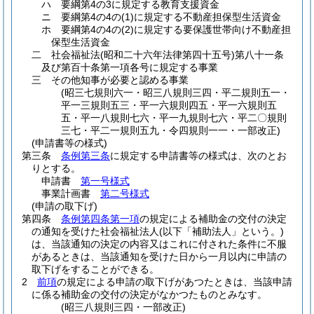
ハ
要綱第4の3に規定する教育支援資金
ニ
要綱第4の4の
(1)
に規定する不動産担保型生活資金
ホ
要綱第4の4の
(2)
に規定する要保護世帯向け不動産担
保型生活資金
二
社会福祉法
(昭和二十六年法律第四十五号)
第八十一条
及び第百十条第一項各号に規定する事業
三
その他知事が必要と認める事業
(昭三七規則六一・昭三八規則三四・平二規則五一・
平一三規則五三・平一六規則四五・平一六規則五
五・平一八規則七六・平一九規則七六・平二〇規則
三七・平二一規則五九・令四規則一一・一部改正)
(申請書等の様式)
第三条
条例第三条
に規定する申請書等の様式は、次のとお
りとする。
申請書
第一号様式
事業計画書
第二号様式
(申請の取下げ)
第四条
条例第四条第一項
の規定による補助金の交付の決定
の通知を受けた社会福祉法人
(以下「補助法人」という。)
は、当該通知の決定の内容又はこれに付された条件に不服
があるときは、当該通知を受けた日から一月以内に申請の
取下げをすることができる。
2
前項
の規定による申請の取下げがあつたときは、当該申請
に係る補助金の交付の決定がなかつたものとみなす。
(昭三八規則三四・一部改正)