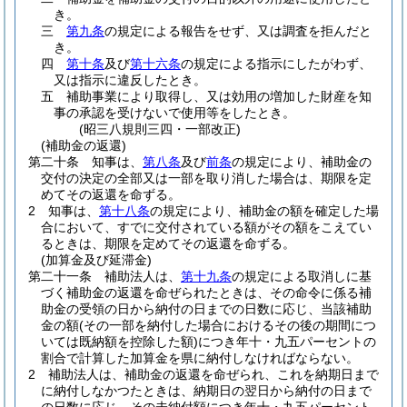
き。
三
第九条
の規定による報告をせず、又は調査を拒んだと
き。
四
第十条
及び
第十六条
の規定による指示にしたがわず、
又は指示に違反したとき。
五
補助事業により取得し、又は効用の増加した財産を知
事の承認を受けないで使用等をしたとき。
(昭三八規則三四・一部改正)
(補助金の返還)
第二十条
知事は、
第八条
及び
前条
の規定により、補助金の
交付の決定の全部又は一部を取り消した場合は、期限を定
めてその返還を命ずる。
2
知事は、
第十八条
の規定により、補助金の額を確定した場
合において、すでに交付されている額がその額をこえてい
るときは、期限を定めてその返還を命ずる。
(加算金及び延滞金)
第二十一条
補助法人は、
第十九条
の規定による取消しに基
づく補助金の返還を命ぜられたときは、その命令に係る補
助金の受領の日から納付の日までの日数に応じ、当該補助
金の額
(その一部を納付した場合におけるその後の期間につ
いては既納額を控除した額)
につき年十・九五パーセントの
割合で計算した加算金を県に納付しなければならない。
2
補助法人は、補助金の返還を命ぜられ、これを納期日まで
に納付しなかつたときは、納期日の翌日から納付の日まで