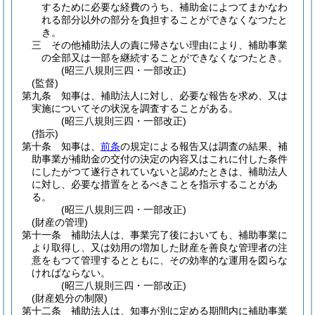
するために必要な経費のうち、補助金によつてまかなわ
れる部分以外の部分を負担することができなくなつたと
き。
三
その他補助法人の責に帰さない理由により、補助事業
の全部又は一部を継続することができなくなつたとき。
(昭三八規則三四・一部改正)
(監督)
第九条
知事は、補助法人に対し、必要な報告を求め、又は
実施についてその状況を調査することがある。
(昭三八規則三四・一部改正)
(指示)
第十条
知事は、
前条
の規定による報告又は調査の結果、補
助事業が補助金の交付の決定の内容又はこれに付した条件
にしたがつて遂行されていないと認めたときは、補助法人
に対し、必要な措置をとるべきことを指示することがあ
る。
(昭三八規則三四・一部改正)
(財産の管理)
第十一条
補助法人は、事業完了後においても、補助事業に
より取得し、又は効用の増加した財産を善良な管理者の注
意をもつて管理するとともに、その効率的な運用を図らな
ければならない。
(昭三八規則三四・一部改正)
(財産処分の制限)
第十二条
補助法人は、知事が別に定める期間内に補助事業