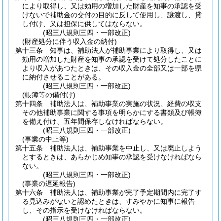
により取得し、又は効用の増加した財産を知事の承認を受
けないで補助金の交付の目的に反して使用し、譲渡し、貸
し付け、又は担保に供してはならない。
(昭三八規則三四・一部改正)
(財産処分に伴う収入金の納付)
第十三条
知事は、補助法人が補助事業により取得し、又は
効用の増加した財産を知事の承認を受けて処分したことに
より収入があつたときは、その収入金の全部又は一部を県
に納付させることがある。
(昭三八規則三四・一部改正)
(帳簿等の備付け)
第十四条
補助法人は、補助事業の実施の状況、経費の収支
その他補助事業に関する事項を明らかにする書類及び帳簿
を備え付け、五年間保存しなければならない。
(昭三八規則三四・一部改正)
(事業の中止等)
第十五条
補助法人は、補助事業を中止し、又は廃止しよう
とするときは、あらかじめ知事の承認を受けなければなら
ない。
(昭三八規則三四・一部改正)
(事業の遅延報告)
第十六条
補助法人は、補助事業が完了予定期間内に完了す
る見込みがないと認めたときは、すみやかに知事に報告
し、その指示を受けなければならない。
(昭三八規則三四・一部改正)