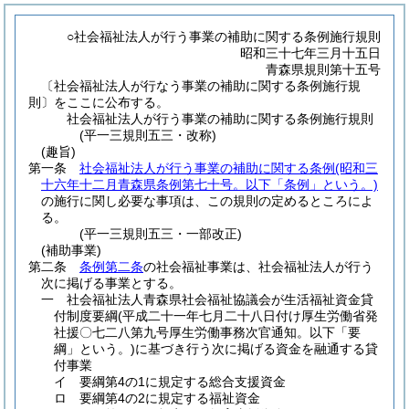
○社会福祉法人が行う事業の補助に関する条例施行規則
昭和三十七年三月十五日
青森県規則第十五号
〔社会福祉法人が行なう事業の補助に関する条例施行規
則〕をここに公布する。
社会福祉法人が行う事業の補助に関する条例施行規則
(平一三規則五三・改称)
(趣旨)
第一条
社会福祉法人が行う事業の補助に関する条例
(昭和三
十六年十二月青森県条例第七十号。以下「条例」という。)
の施行に関し必要な事項は、この規則の定めるところによ
る。
(平一三規則五三・一部改正)
(補助事業)
第二条
条例第二条
の社会福祉事業は、社会福祉法人が行う
次に掲げる事業とする。
一
社会福祉法人青森県社会福祉協議会が生活福祉資金貸
付制度要綱
(平成二十一年七月二十八日付け厚生労働省発
社援〇七二八第九号厚生労働事務次官通知。以下「要
綱」という。)
に基づき行う次に掲げる資金を融通する貸
付事業
イ
要綱第4の1に規定する総合支援資金
ロ
要綱第4の2に規定する福祉資金