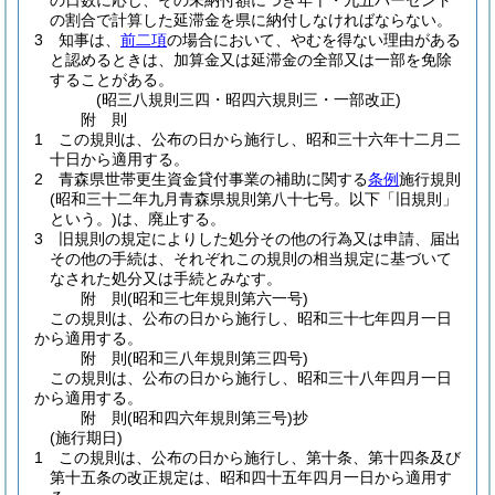
の日数に応じ、その未納付額につき年十・九五パーセント
の割合で計算した延滞金を県に納付しなければならない。
3
知事は、
前二項
の場合において、やむを得ない理由がある
と認めるときは、加算金又は延滞金の全部又は一部を免除
することがある。
(昭三八規則三四・昭四六規則三・一部改正)
附
則
1
この規則は、公布の日から施行し、昭和三十六年十二月二
十日から適用する。
2
青森県世帯更生資金貸付事業の補助に関する
条例
施行規則
(昭和三十二年九月青森県規則第八十七号。以下「旧規則」
という。)
は、廃止する。
3
旧規則の規定によりした処分その他の行為又は申請、届出
その他の手続は、それぞれこの規則の相当規定に基づいて
なされた処分又は手続とみなす。
附
則
(昭和三七年
規則第六一号)
この規則は、公布の日から施行し、昭和三十七年四月一日
から適用する。
附
則
(昭和三八年
規則第三四号)
この規則は、公布の日から施行し、昭和三十八年四月一日
から適用する。
附
則
(昭和四六年
規則第三号)
抄
(施行期日)
1
この規則は、公布の日から施行し、第十条、第十四条及び
第十五条の改正規定は、昭和四十五年四月一日から適用す