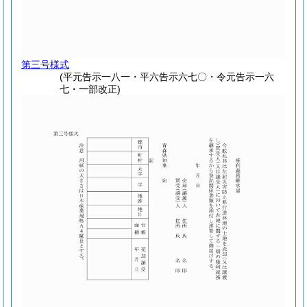
第三号様式
(平元告示一八一・平六告示六七〇・令元告示一六
七・一部改正)