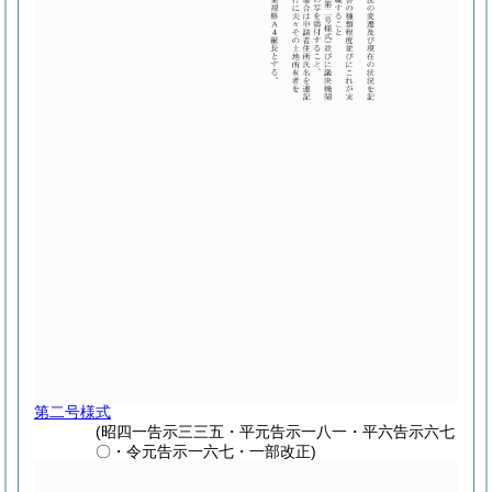
第二号様式
(昭四一告示三三五・平元告示一八一・平六告示六七
〇・令元告示一六七・一部改正)