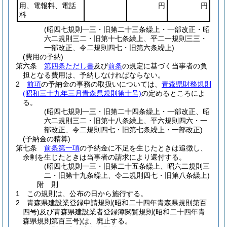
用、電報料、電話
円
円
料
(昭四七規則一三・旧第二十三条繰上・一部改正・昭
六二規則三二・旧第十七条繰上、平二一規則三三・
一部改正、令二規則四七・旧第六条繰上)
(費用の予納)
第六条
第四条ただし書
及び
前条
の規定に基づく当事者の負
担となる費用は、予納しなければならない。
2
前項
の予納金の事務の取扱いについては、
青森県財務規則
(昭和三十九年三月青森県規則第十号)
の定めるところによ
る。
(昭四七規則一三・旧第二十四条繰上・一部改正、昭
六二規則三二・旧第十八条繰上、平六規則四六・一
部改正、令二規則四七・旧第七条繰上・一部改正)
(予納金の精算)
第七条
前条第一項
の予納金に不足を生じたときは追徴し、
余剰を生じたときは当事者の請求により還付する。
(昭四七規則一三・旧第二十五条繰上、昭六二規則三
二・旧第十九条繰上、令二規則四七・旧第八条繰上)
附
則
1
この規則は、公布の日から施行する。
2
青森県建設業登録申請規則
(昭和二十四年青森県規則第百
四号)
及び青森県建設業者登録簿閲覧規則
(昭和二十四年青
森県規則第百三号)
は、廃止する。