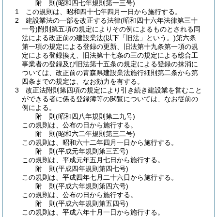
附
則
(昭和四七年
規則第一三号)
1
この規則は、昭和四十七年四月一日から施行する。
2
建設業法の一部を改正する法律
(昭和四十六年法律第三十
一号)
附則第五項の規定によりその例によるものとされる同
法による改正前の建設業法
(以下「旧法」という。)
第六条
第一項の規定による登録の更新、旧法第十九条第一項の規
定による登録換え、旧法第十七条の三の規定による総合工
事業者の登録及び旧法第十五条の規定による登録の抹消に
ついては、改正前の青森県建設業法施行細則第二条から第
四条までの規定は、なお効力を有する。
3
改正法附則第四項の規定により引き続き建設業を営むこと
ができる者に係る登録簿等の閲覧については、なお従前の
例による。
附
則
(昭和四八年
規則第二九号)
この規則は、公布の日から施行する。
附
則
(昭和六二年
規則第三二号)
この規則は、昭和六十二年四月一日から施行する。
附
則
(平成元年
規則第三五号)
この規則は、平成元年五月七日から施行する。
附
則
(平成四年
規則第四七号)
この規則は、平成四年七月二十六日から施行する。
附
則
(平成六年
規則第四六号)
この規則は、公布の日から施行する。
附
則
(平成六年
規則第五四号)
この規則は、平成六年十月一日から施行する。