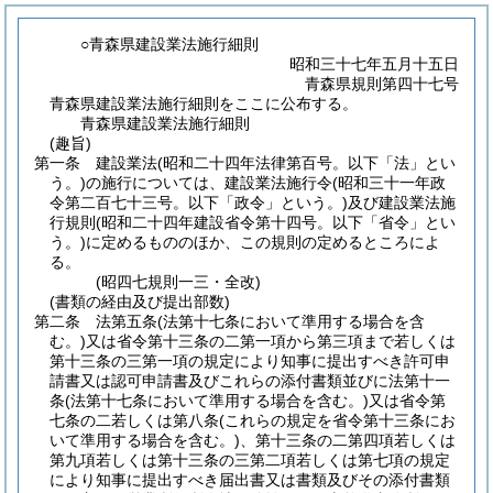
○青森県建設業法施行細則
昭和三十七年五月十五日
青森県規則第四十七号
青森県建設業法施行細則をここに公布する。
青森県建設業法施行細則
(趣旨)
第一条
建設業法
(昭和二十四年法律第百号。以下「法」とい
う。)
の施行については、建設業法施行令
(昭和三十一年政
令第二百七十三号。以下「政令」という。)
及び建設業法施
行規則
(昭和二十四年建設省令第十四号。以下「省令」とい
う。)
に定めるもののほか、この規則の定めるところによ
る。
(昭四七規則一三・全改)
(書類の経由及び提出部数)
第二条
法第五条
(法第十七条において準用する場合を含
む。)
又は省令第十三条の二第一項から第三項まで若しくは
第十三条の三第一項の規定により知事に提出すべき許可申
請書又は認可申請書及びこれらの添付書類並びに法第十一
条
(法第十七条において準用する場合を含む。)
又は省令第
七条の二若しくは第八条
(これらの規定を省令第十三条にお
いて準用する場合を含む。)
、第十三条の二第四項若しくは
第九項若しくは第十三条の三第二項若しくは第七項の規定
により知事に提出すべき届出書又は書類及びその添付書類