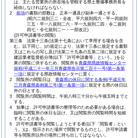
は、主たる営業所の所在地を管轄する県土整備事務所長を
経由しなければならない。
2
前項
の書類の部数は、正本一通及び副本一通とする。
(昭六二規則三二・全改、平六規則四六・平一四規則
三五・平一八規則二六・平一九規則二四・令二規則
四七・令七規則二一・一部改正)
(許可申請書等の閲覧)
第三条
法第十三条
(法第十七条において準用する場合を含
む。以下同じ。)
の規定により、法第十三条に規定する書類
又はこれらの写し及び法第二十九条の五第二項に規定する
建設業者監督処分簿
(以下「許可申請書等」という。)
を公
衆の閲覧に供するため、閲覧所を
青森県県政情報センター
規程
(平成二十一年三月青森県告示第二百十一号)
第一条第
一項
に規定する県政情報センターに置く。
2
閲覧所の閲覧日は、
青森県の休日に関する条例
(平成元年
三月青森県条例第三号)
第一条第一項
に規定する県の休日以
外の日とする。
3
閲覧所の閲覧時間は、午前八時三十分から午後五時までと
する。
4
知事は、許可申請書等の整理等のため必要がある場合は、
臨時に閲覧所の休日を設け、又は閲覧所の閲覧時間を短縮
することがある。
5
許可申請書等を閲覧しようとする者
(以下「閲覧者」とい
う。)
は、指示された場所で閲覧するものとし、許可申請書
等を閲覧所以外の場所に持ち出してはならない。