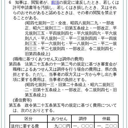
6
知事は、閲覧者が、
前項
の規定に違反したとき、若しくは
許可申請書等を汚損し、若しくはき損したとき、又はそれ
らのおそれがあると認めるときは、その者の閲覧を禁止す
ることがある。
(昭四七規則一三・全改、昭四八規則二九・一部改
正、昭六二規則三二・旧第五条繰上・一部改正、平
元規則三五・平四規則四七・平六規則四六・平六規
則八八・平八規則一三・平一三規則四四・平一四規
則三五・平一六規則七・平一八規則一二・平二一規
則三三・平二七規則四・一部改正、令二規則四七・
旧第四条繰上)
(職権に基づくあつせん又は調停の費用)
第四条
法第二十五条の十一第二号の規定に基づき審査会が
職権によるあつせん又は調停を行う場合の費用は、県の負
担とする。
ただし、当事者の双方又は一方から申し出た事
項に要する費用は、当事者の負担とする。
(昭四七規則一三・旧第二十条繰上・昭六二規則三
二・旧第十五条繰上・一部改正、令二規則四七・旧
第五条繰上)
(通信費等)
第五条
政令第二十五条第五号の規定に基づく費用について
は、次のとおりとする。
区分
あつせん
調停
仲裁
送付に要する費
九〇〇円
一、〇〇〇
一、二〇〇