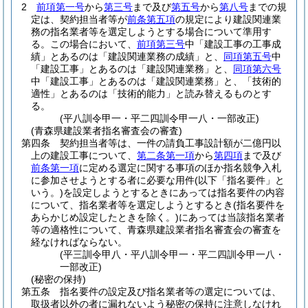
2
前項第一号
から
第三号
まで及び
第五号
から
第八号
までの規
定は、契約担当者等が
前条第五項
の規定により建設関連業
務の指名業者等を選定しようとする場合について準用す
る。
この場合において、
前項第三号
中「建設工事の工事成
績」とあるのは「建設関連業務の成績」と、
同項第五号
中
「建設工事」とあるのは「建設関連業務」と、
同項第六号
中「建設工事」とあるのは「建設関連業務」と、「技術的
適性」とあるのは「技術的能力」と読み替えるものとす
る。
(平八訓令甲一・平二四訓令甲一八・一部改正)
(青森県建設業者指名審査会の審査)
第四条
契約担当者等は、一件の請負工事設計額が二億円以
上の建設工事について、
第二条第一項
から
第四項
まで及び
前条第一項
に定める選定に関する事項のほか指名競争入札
に参加させようとする者に必要な用件
(以下「指名要件」と
いう。)
を設定しようとするときにあっては指名要件の内容
について、指名業者等を選定しようとするとき
(指名要件を
あらかじめ設定したときを除く。)
にあっては当該指名業者
等の適格性について、青森県建設業者指名審査会の審査を
経なければならない。
(平三訓令甲八・平八訓令甲一・平二四訓令甲一八・
一部改正)
(秘密の保持)
第五条
指名要件の設定及び指名業者等の選定については、
取扱者以外の者に漏れないよう秘密の保持に注意しなけれ