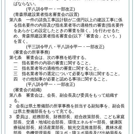
ばならない。
(平八訓令甲一・一部改正)
(青森県建設業者指名審査会の設置)
第六条
一件の請負工事設計額が二億円以上の建設工事に係
る指名要件の内容及び指名業者等の適格性の審査
(指名要件
をあらかじめ設定したときの審査を除く。)
を行わせるた
め、青森県建設業者指名審査会
(以下「審査会」という。)
を置く。
(平三訓令甲八・平八訓令甲一・一部改正)
(審査会の所掌事務)
第七条
審査会は、次の事務を処理する。
一
指名要件の内容の審査に関すること。
二
指名業者等の適格性の審査に関すること。
三
指名業者等の選定について必要な事項に関すること。
四
その他知事が必要と認める事項に関すること。
(平八訓令甲一・一部改正)
(審査会の組織)
第八条
審査会は、会長、副会長及び委員をもって組織す
る。
2
会長は県土整備部の所掌事務を担当する副知事を、副会長
は県土整備部長をもって充てる。
3
委員は、総務部長、財務部長、総合政策部長、こども家庭
部長、交通・地域社会部長、環境エネルギー部長、健康医
療福祉部長、経済産業部長、観光交流推進部長、農林水産
部長、危機管理局長、国スポ・障スポ局長及び出納局長を