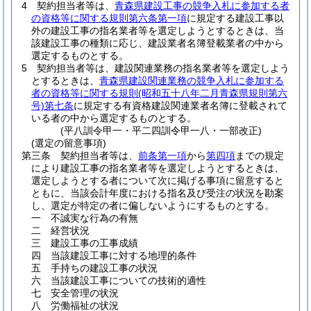
4
契約担当者等は、
青森県建設工事の競争入札に参加する者
の資格等に関する規則第六条第一項
に規定する建設工事以
外の建設工事の指名業者等を選定しようとするときは、当
該建設工事の種類に応じ、建設業者名簿登載業者の中から
選定するものとする。
5
契約担当者等は、建設関連業務の指名業者等を選定しよう
とするときは、
青森県建設関連業務の競争入札に参加する
者の資格等に関する規則
(昭和五十八年二月青森県規則第六
号)
第七条
に規定する有資格建設関連業者名簿に登載されて
いる者の中から選定するものとする。
(平八訓令甲一・平二四訓令甲一八・一部改正)
(選定の留意事項)
第三条
契約担当者等は、
前条第一項
から
第四項
までの規定
により建設工事の指名業者等を選定しようとするときは、
選定しようとする者について次に掲げる事項に留意すると
ともに、当該会計年度における指名及び受注の状況を勘案
し、選定が特定の者に偏しないようにするものとする。
一
不誠実な行為の有無
二
経営状況
三
建設工事の工事成績
四
当該建設工事に対する地理的条件
五
手持ちの建設工事の状況
六
当該建設工事についての技術的適性
七
安全管理の状況
八
労働福祉の状況