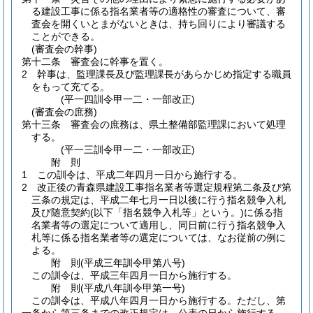
る建設工事に係る指名業者等の適格性の審査について、審
査会を開くいとまがないときは、持ち回りにより審議する
ことができる。
(審査会の幹事)
第十二条
審査会に幹事を置く。
2
幹事は、監理課長及び監理課長があらかじめ指定する職員
をもって充てる。
(平一四訓令甲一二・一部改正)
(審査会の庶務)
第十三条
審査会の庶務は、県土整備部監理課において処理
する。
(平一三訓令甲一二・一部改正)
附
則
1
この訓令は、平成二年四月一日から施行する。
2
改正後の青森県建設工事指名業者等選定規程第二条及び第
三条の規定は、平成二年七月一日以後に行う指名競争入札
及び随意契約
(以下「指名競争入札等」という。)
に係る指
名業者等の選定について適用し、同日前に行う指名競争入
札等に係る指名業者等の選定については、なお従前の例に
よる。
附
則
(平成三年
訓令甲第八号)
この訓令は、平成三年四月一日から施行する。
附
則
(平成八年
訓令甲第一号)
この訓令は、平成八年四月一日から施行する。
ただし、第