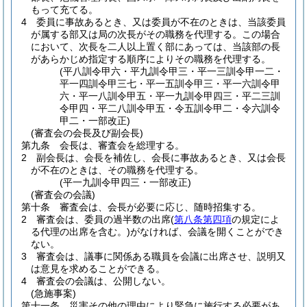
もって充てる。
4
委員に事故あるとき、又は委員が不在のときは、当該委員
が属する部又は局の次長がその職務を代理する。
この場合
において、次長を二人以上置く部にあっては、当該部の長
があらかじめ指定する順序によりその職務を代理する。
(平八訓令甲六・平九訓令甲三・平一三訓令甲一二・
平一四訓令甲三七・平一五訓令甲三・平一六訓令甲
六・平一八訓令甲五・平一九訓令甲四三・平二三訓
令甲四・平二八訓令甲五・令五訓令甲二・令六訓令
甲二・一部改正)
(審査会の会長及び副会長)
第九条
会長は、審査会を総理する。
2
副会長は、会長を補佐し、会長に事故あるとき、又は会長
が不在のときは、その職務を代理する。
(平一九訓令甲四三・一部改正)
(審査会の会議)
第十条
審査会は、会長が必要に応じ、随時招集する。
2
審査会は、委員の過半数の出席
(
第八条第四項
の規定によ
る代理の出席を含む。)
がなければ、会議を開くことができ
ない。
3
審査会は、議事に関係ある職員を会議に出席させ、説明又
は意見を求めることができる。
4
審査会の会議は、公開しない。
(急施事案)
第十一条
災害その他の理由により緊急に施行する必要があ