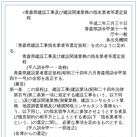
○青森県建設工事及び建設関連業務の指名業者等選定規
程
平成二年三月三十日
青森県訓令甲第十一号
庁中一般
各出先機関
〔青森県建設工事指名業者等選定規程〕を次のように定め
る。
青森県建設工事及び建設関連業務の指名業者等選定規
程
(平八訓令甲一・改称)
青森県建設業者選定規程(昭和三十四年六月青森県訓令甲第
四十一号)の全部を改正する。
(趣旨)
第一条
この規程は、建設工事
(建設業法
(昭和二十四年法律
第百号)
第二条第一項に規定する建設工事をいう。以下同
じ。)
及び建設関連業務
(測量業務、建設コンサルタント業
務、地質調査業務及び補償関係コンサルタント業務をい
う。以下同じ。)
の指名競争入札に参加させようとする者及
び随意契約の相手方としようとする者
(以下「指名業者等」
という。)
の選定に関し、必要な事項を定めるものとする。
(平八訓令甲一・一部改正)
(名簿からの選定)