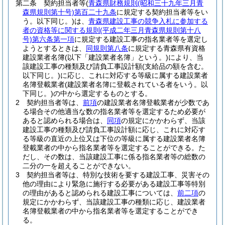
第二条
契約担当者等
(
青森県財務規則
(昭和三十九年三月青
森県規則第十号)
第百二十九条
に規定する契約担当者等をい
う。以下同じ。)
は、
青森県建設工事の競争入札に参加する
者の資格等に関する規則
(平成二年三月青森県規則第十八
号)
第六条第一項
に規定する建設工事の指名業者等を選定し
ようとするときは、
同規則第八条
に規定する青森県有資格
建設業者名簿
(以下「建設業者名簿」という。)
により、当
該建設工事の種類及び請負工事設計額
(支給品の額を含む。
以下同じ。)
に応じ、これに対応する等級に属する建設業者
名簿登載業者
(建設業者名簿に登載されている者をいう。以
下同じ。)
の中から選定するものとする。
2
契約担当者等は、
前項
の建設業者名簿登載業者が少数であ
る場合その他適当な数の指名業者等を選定するため必要が
あると認められる場合は、
同項
の規定にかかわらず、当該
建設工事の種類及び請負工事設計額に応じ、これに対応す
る等級の直近の上位又は下位の等級に属する建設業者名簿
登載業者の中から指名業者等を選定することができる。
た
だし、その数は、当該建設工事に係る指名業者等の総数の
二分の一を超えることができない。
3
契約担当者等は、特別な技術を要する建設工事、災害その
他の理由により緊急に施行する必要がある建設工事等特別
の理由があると認められる建設工事については、
前二項
の
規定にかかわらず、当該建設工事の種類に応じ、建設業者
名簿登載業者の中から指名業者等を選定することができ
る。