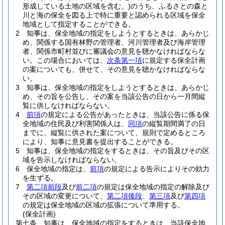
形成している土地の区域を含む。)
のうち、ふるさとの森と
川と海の保全を図る上で特に重要と認められる区域を保全
地域として指定することができる。
2
知事は、保全地域の指定をしようとするときは、あらかじ
め、関係する国有林野の管理者、河川管理者及び海岸管理
者、関係市町村並びに審議会の意見を聴かなければならな
い。
この場合においては、
次条第一項
に規定する保全計画
の案についても、併せて、その意見を聴かなければならな
い。
3
知事は、保全地域の指定をしようとするときは、あらかじ
め、その旨を公告し、その案を当該公告の日から一月間縦
覧に供しなければならない。
4
前項
の規定による公告があったときは、当該公告に係る保
全地域の住民及び利害関係人は、
同項
の縦覧期間満了の日
までに、縦覧に供された案について、規則で定めるところ
により、知事に意見書を提出することができる。
5
知事は、保全地域の指定をするときは、その旨及びその区
域を告示しなければならない。
6
保全地域の指定は、
前項
の規定による告示によりその効力
を生ずる。
7
第二項前段
及び
前二項
の規定は保全地域の指定の解除及び
その区域の変更について、
第二項後段
、
第三項
及び
第四項
の規定は保全地域の区域の拡張について準用する。
(保全計画)
第七条
知事は、保全地域の指定をするときは、当該保全地