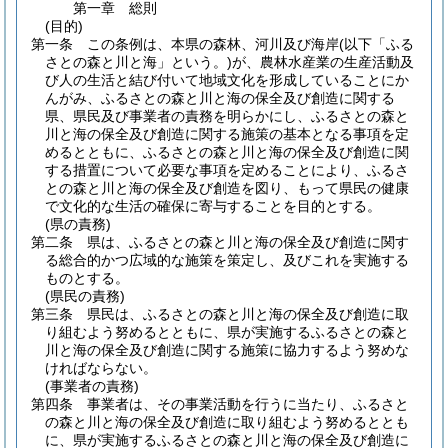
第一章
総則
(目的)
第一条
この条例は、本県の森林、河川及び海岸
(以下「ふる
さとの森と川と海」という。)
が、農林水産業の生産活動及
び人の生活と結び付いて地域文化を形成していることにか
んがみ、ふるさとの森と川と海の保全及び創造に関する
県、県民及び事業者の責務を明らかにし、ふるさとの森と
川と海の保全及び創造に関する施策の基本となる事項を定
めるとともに、ふるさとの森と川と海の保全及び創造に関
する措置について必要な事項を定めることにより、ふるさ
との森と川と海の保全及び創造を図り、もって県民の健康
で文化的な生活の確保に寄与することを目的とする。
(県の責務)
第二条
県は、ふるさとの森と川と海の保全及び創造に関す
る総合的かつ広域的な施策を策定し、及びこれを実施する
ものとする。
(県民の責務)
第三条
県民は、ふるさとの森と川と海の保全及び創造に取
り組むよう努めるとともに、県が実施するふるさとの森と
川と海の保全及び創造に関する施策に協力するよう努めな
ければならない。
(事業者の責務)
第四条
事業者は、その事業活動を行うに当たり、ふるさと
の森と川と海の保全及び創造に取り組むよう努めるととも
に、県が実施するふるさとの森と川と海の保全及び創造に