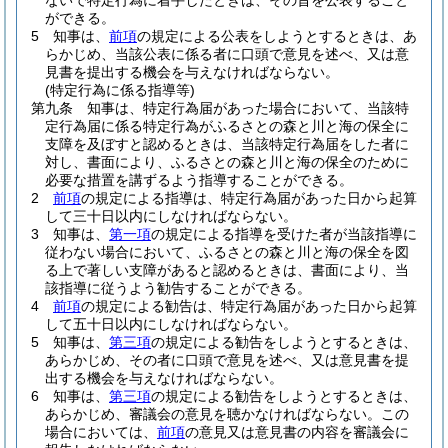
ないで特定行為に着手したときは、その旨を公表すること
ができる。
5
知事は、
前項
の規定による公表をしようとするときは、あ
らかじめ、当該公表に係る者に口頭で意見を述べ、又は意
見書を提出する機会を与えなければならない。
(特定行為に係る指導等)
第九条
知事は、特定行為届があった場合において、当該特
定行為届に係る特定行為がふるさとの森と川と海の保全に
支障を及ぼすと認めるときは、当該特定行為届をした者に
対し、書面により、ふるさとの森と川と海の保全のために
必要な措置を講ずるよう指導することができる。
2
前項
の規定による指導は、特定行為届があった日から起算
して三十日以内にしなければならない。
3
知事は、
第一項
の規定による指導を受けた者が当該指導に
従わない場合において、ふるさとの森と川と海の保全を図
る上で著しい支障があると認めるときは、書面により、当
該指導に従うよう勧告することができる。
4
前項
の規定による勧告は、特定行為届があった日から起算
して五十日以内にしなければならない。
5
知事は、
第三項
の規定による勧告をしようとするときは、
あらかじめ、その者に口頭で意見を述べ、又は意見書を提
出する機会を与えなければならない。
6
知事は、
第三項
の規定による勧告をしようとするときは、
あらかじめ、審議会の意見を聴かなければならない。
この
場合においては、
前項
の意見又は意見書の内容を審議会に