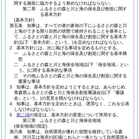
関する施策に協力するよう努めなければならない。
第二章
ふるさとの森と川と海の保全及び創造に関す
る基本方針
(基本方針)
第五条
知事は、すべての者の参加の下にふるさとの森と川
と海ができる限り自然の状態で維持されることを基本とし
て、ふるさとの森と川と海の保全及び創造に関する基本方
針
(以下「基本方針」という。)
を定めなければならない。
2
基本方針には、次に掲げる事項を定めるものとする。
一
ふるさとの森と川と海の保全及び創造に関する基本構
想
二
ふるさとの森と川と海保全地域
(以下「保全地域」とい
う。)
に関する基本的な事項
三
その他ふるさとの森と川と海の保全及び創造に関する
重要な事項
3
知事は、基本方針を定めようとするときは、あらかじめ、
青森県ふるさとの森と川と海保全創造審議会
(以下「審議
会」という。)
の意見を聴かなければならない。
4
知事は、基本方針を定めたときは、遅滞なく、これを公表
しなければならない。
5
前二項
の規定は、基本方針の変更について準用する。
第三章
ふるさとの森と川と海保全地域
(保全地域の指定)
第六条
知事は、自然環境が優れた状態を維持している森
林、河川又は海岸の区域
(これらと一体となって自然環境を