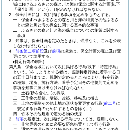
域におけるふるさとの森と川と海の保全に関する計画
(以下
「保全計画」という。)
を定めなければならない。
2
保全計画には、次に掲げる事項を定めるものとする。
一
保全すべきふるさとの森と川と海の特質その他ふるさ
との森と川と海の保全に関する基本的な事項
二
ふるさとの森と川と海の保全についての施策に関する
事項
3
知事は、保全計画を定めたときは、遅滞なく、これを公表
しなければならない。
4
前条第二項前段
及び
前項
の規定は、保全計画の廃止及び変
更について準用する。
(特定行為の届出)
第八条
保全地域において次に掲げる行為
(以下「特定行為」
という。)
をしようとする者は、当該特定行為に着手する日
の五十日前までに、規則で定めるところにより、特定行為
の種類、場所、施行方法、着手予定日その他規則で定める
事項を知事に届け出なければならない。
一
土石
(砂を含む。)
の採取
二
工作物の新築、増築、改築、移転又は撤去
三
土地の掘削その他土地の形状を変更する行為
(
前二号
に
規定する行為のためにするものを除く。)
四
竹木その他規則で定める物の伐採
2
前項
の規定は、次に掲げる行為については、適用しない。
一
非常災害のために必要な応急措置として行う行為
二
通常の管理行為又は軽易な行為のうち、ふるさとの森