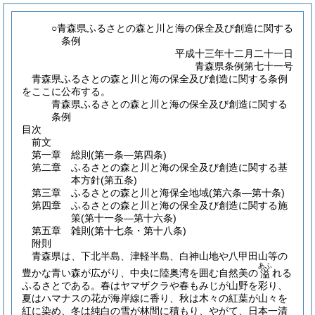
○青森県ふるさとの森と川と海の保全及び創造に関する
条例
平成十三年十二月二十一日
青森県条例第七十一号
青森県ふるさとの森と川と海の保全及び創造に関する条例
をここに公布する。
青森県ふるさとの森と川と海の保全及び創造に関する
条例
目次
前文
第一章
総則
(第一条―第四条)
第二章
ふるさとの森と川と海の保全及び創造に関する基
本方針
(第五条)
第三章
ふるさとの森と川と海保全地域
(第六条―第十条)
第四章
ふるさとの森と川と海の保全及び創造に関する施
策
(第十一条―第十六条)
第五章
雑則
(第十七条・第十八条)
附則
青森県は、下北半島、津軽半島、白神山地や八甲田山等の
あふ
豊かな青い森が広がり、中央に陸奥湾を囲む自然美の
れる
溢
ふるさとである。春はヤマザクラや春もみじが山野を彩り、
夏はハマナスの花が海岸線に香り、秋は木々の紅葉が山々を
紅に染め、冬は純白の雪が林間に積もり、やがて、日本一清