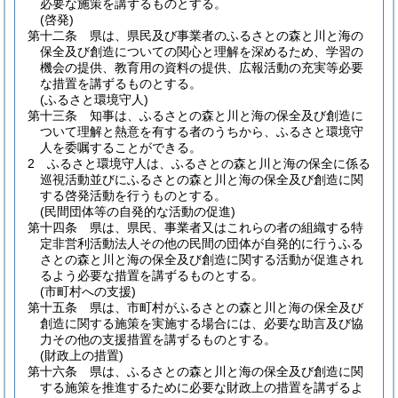
必要な施策を講ずるものとする。
(啓発)
第十二条
県は、県民及び事業者のふるさとの森と川と海の
保全及び創造についての関心と理解を深めるため、学習の
機会の提供、教育用の資料の提供、広報活動の充実等必要
な措置を講ずるものとする。
(ふるさと環境守人)
第十三条
知事は、ふるさとの森と川と海の保全及び創造に
ついて理解と熱意を有する者のうちから、ふるさと環境守
人を委嘱することができる。
2
ふるさと環境守人は、ふるさとの森と川と海の保全に係る
巡視活動並びにふるさとの森と川と海の保全及び創造に関
する啓発活動を行うものとする。
(民間団体等の自発的な活動の促進)
第十四条
県は、県民、事業者又はこれらの者の組織する特
定非営利活動法人その他の民間の団体が自発的に行うふる
さとの森と川と海の保全及び創造に関する活動が促進され
るよう必要な措置を講ずるものとする。
(市町村への支援)
第十五条
県は、市町村がふるさとの森と川と海の保全及び
創造に関する施策を実施する場合には、必要な助言及び協
力その他の支援措置を講ずるものとする。
(財政上の措置)
第十六条
県は、ふるさとの森と川と海の保全及び創造に関
する施策を推進するために必要な財政上の措置を講ずるよ