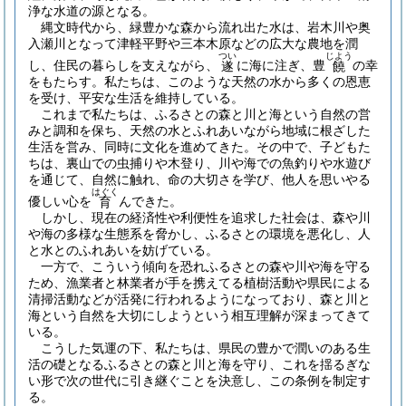
浄な水道の源となる。
縄文時代から、緑豊かな森から流れ出た水は、岩木川や奥
入瀬川となって津軽平野や三本木原などの広大な農地を潤
つい
じよう
し、住民の暮らしを支えながら、
に海に注ぎ、豊
の幸
遂
饒
をもたらす。私たちは、このような天然の水から多くの恩恵
を受け、平安な生活を維持している。
これまで私たちは、ふるさとの森と川と海という自然の営
みと調和を保ち、天然の水とふれあいながら地域に根ざした
生活を営み、同時に文化を進めてきた。その中で、子どもた
ちは、裏山での虫捕りや木登り、川や海での魚釣りや水遊び
を通じて、自然に触れ、命の大切さを学び、他人を思いやる
はぐく
優しい心を
んできた。
育
しかし、現在の経済性や利便性を追求した社会は、森や川
や海の多様な生態系を脅かし、ふるさとの環境を悪化し、人
と水とのふれあいを妨げている。
一方で、こういう傾向を恐れふるさとの森や川や海を守る
ため、漁業者と林業者が手を携えてる植樹活動や県民による
清掃活動などが活発に行われるようになっており、森と川と
海という自然を大切にしようという相互理解が深まってきて
いる。
こうした気運の下、私たちは、県民の豊かで潤いのある生
活の礎となるふるさとの森と川と海を守り、これを揺るぎな
い形で次の世代に引き継ぐことを決意し、この条例を制定す
る。