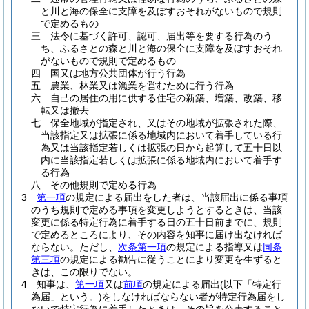
と川と海の保全に支障を及ぼすおそれがないもので規則
で定めるもの
三
法令に基づく許可、認可、届出等を要する行為のう
ち、ふるさとの森と川と海の保全に支障を及ぼすおそれ
がないもので規則で定めるもの
四
国又は地方公共団体が行う行為
五
農業、林業又は漁業を営むために行う行為
六
自己の居住の用に供する住宅の新築、増築、改築、移
転又は撤去
七
保全地域が指定され、又はその地域が拡張された際、
当該指定又は拡張に係る地域内において着手している行
為又は当該指定若しくは拡張の日から起算して五十日以
内に当該指定若しくは拡張に係る地域内において着手す
る行為
八
その他規則で定める行為
3
第一項
の規定による届出をした者は、当該届出に係る事項
のうち規則で定める事項を変更しようとするときは、当該
変更に係る特定行為に着手する日の五十日前までに、規則
で定めるところにより、その内容を知事に届け出なければ
ならない。
ただし、
次条第一項
の規定による指導又は
同条
第三項
の規定による勧告に従うことにより変更を生ずると
きは、この限りでない。
4
知事は、
第一項
又は
前項
の規定による届出
(以下「特定行
為届」という。)
をしなければならない者が特定行為届をし