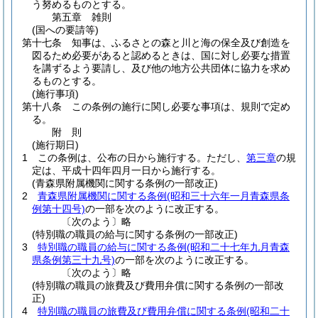
う努めるものとする。
第五章
雑則
(国への要請等)
第十七条
知事は、ふるさとの森と川と海の保全及び創造を
図るため必要があると認めるときは、国に対し必要な措置
を講ずるよう要請し、及び他の地方公共団体に協力を求め
るものとする。
(施行事項)
第十八条
この条例の施行に関し必要な事項は、規則で定め
る。
附
則
(施行期日)
1
この条例は、公布の日から施行する。
ただし、
第三章
の規
定は、平成十四年四月一日から施行する。
(青森県附属機関に関する条例の一部改正)
2
青森県附属機関に関する条例
(昭和三十六年一月青森県条
例第十四号)
の一部を次のように改正する。
〔次のよう〕略
(特別職の職員の給与に関する条例の一部改正)
3
特別職の職員の給与に関する条例
(昭和二十七年九月青森
県条例第三十九号)
の一部を次のように改正する。
〔次のよう〕略
(特別職の職員の旅費及び費用弁償に関する条例の一部改
正)
4
特別職の職員の旅費及び費用弁償に関する条例
(昭和二十