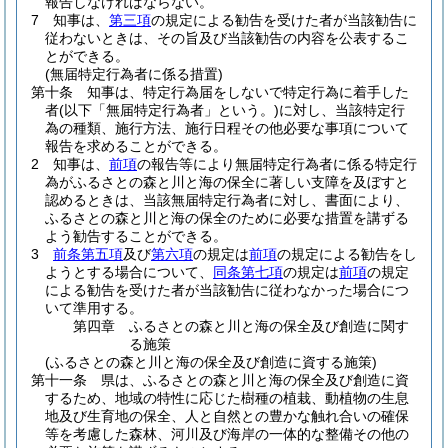
報告しなければならない。
7
知事は、
第三項
の規定による勧告を受けた者が当該勧告に
従わないときは、その旨及び当該勧告の内容を公表するこ
とができる。
(無届特定行為者に係る措置)
第十条
知事は、特定行為届をしないで特定行為に着手した
者
(以下「無届特定行為者」という。)
に対し、当該特定行
為の種類、施行方法、施行日程その他必要な事項について
報告を求めることができる。
2
知事は、
前項
の報告等により無届特定行為者に係る特定行
為がふるさとの森と川と海の保全に著しい支障を及ぼすと
認めるときは、当該無届特定行為者に対し、書面により、
ふるさとの森と川と海の保全のために必要な措置を講ずる
よう勧告することができる。
3
前条第五項
及び
第六項
の規定は
前項
の規定による勧告をし
ようとする場合について、
同条第七項
の規定は
前項
の規定
による勧告を受けた者が当該勧告に従わなかった場合につ
いて準用する。
第四章
ふるさとの森と川と海の保全及び創造に関す
る施策
(ふるさとの森と川と海の保全及び創造に資する施策)
第十一条
県は、ふるさとの森と川と海の保全及び創造に資
するため、地域の特性に応じた樹種の植栽、動植物の生息
地及び生育地の保全、人と自然との豊かな触れ合いの確保
等を考慮した森林、河川及び海岸の一体的な整備その他の