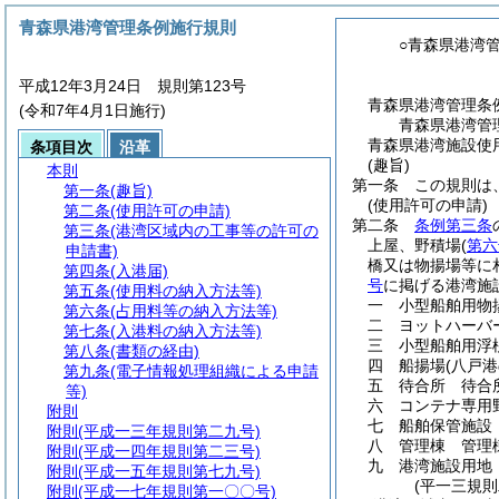
青森県港湾管理条例施行規則
○青森県港湾
平成12年3月24日 規則第123号
青森県港湾管理条
(令和7年4月1日施行)
青森県港湾管
青森県港湾施設使
条項目次
沿革
(趣旨)
本則
第一条
この規則は
第一条
(趣旨)
(使用許可の申請)
第二条
(使用許可の申請)
第二条
条例第三条
第三条
(港湾区域内の工事等の許可の
上屋、野積場
(
第六
申請書)
橋又は物揚場等に
第四条
(入港届)
号
に掲げる港湾施
第五条
(使用料の納入方法等)
一
小型船舶用物
第六条
(占用料等の納入方法等)
二
ヨットハーバ
第七条
(入港料の納入方法等)
三
小型船舶用浮
第八条
(書類の経由)
四
船揚場
(八戸
第九条
(電子情報処理組織による申請
五
待合所 待合
等)
六
コンテナ専用
附則
七
船舶保管施設
附則
(平成一三年規則第二九号)
八
管理棟 管理
附則
(平成一四年規則第二三号)
九
港湾施設用地
附則
(平成一五年規則第七九号)
(平一三規
附則
(平成一七年規則第一〇〇号)