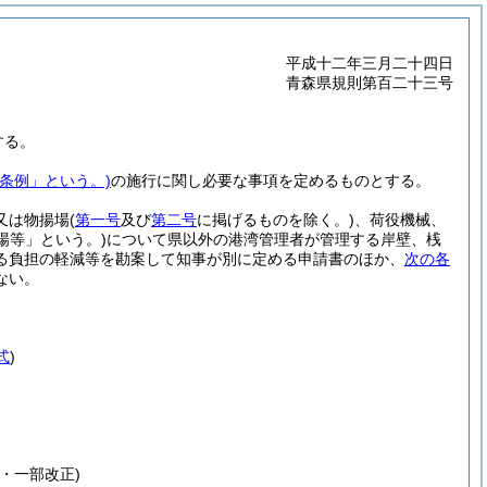
平成十二年三月二十四日
青森県規則第百二十三号
する。
条例」という。)
の施行に関し必要な事項を定めるものとする。
又は物揚場
(
第一号
及び
第二号
に掲げるものを除く。)
、荷役機械、
場等」という。)
について県以外の港湾管理者が管理する岸壁、桟
る負担の軽減等を勘案して知事が別に定める申請書のほか、
次の各
ない。
式
)
・一部改正)