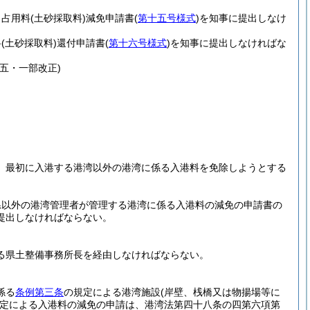
、占用料
(土砂採取料)
減免申請書
(
第十五号様式
)
を知事に提出しなけ
料
(土砂採取料)
還付申請書
(
第十六号様式
)
を知事に提出しなければな
五・一部改正)
、最初に入港する港湾以外の港湾に係る入港料を免除しようとする
県以外の港湾管理者が管理する港湾に係る入港料の減免の申請書の
提出しなければならない。
る県土整備事務所長を経由しなければならない。
係る
条例第三条
の規定による港湾施設
(岸壁、桟橋又は物揚場等に
定による入港料の減免の申請は、港湾法第四十八条の四第六項第