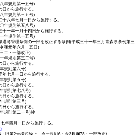
二八年
規則第一五号)
の日から施行する。
二八年
規則第三五号)
二十八年七月一日から施行する。
三〇年
規則第五八号)
三十一年一月十四日から施行する。
三一年
規則第一五号)
県港湾管理条例の一部を改正する条例
(平成三十一年三月青森県条例第三
＝令和元年六月一五日)
則三二・一部改正)
三一年
規則第三二号)
の日から施行する。
元年
規則第六号)
元年七月一日から施行する。
三年
規則第五号)
の日から施行する。
三年
規則第七八号)
の日から施行する。
五年
規則第三号)
の日から施行する。
七年
規則第二一号)
抄
和七年四月一日から施行する。
)
33・旧第2号様式繰上、令元規則6・令3規則78・一部改正)