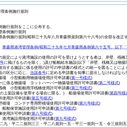
管理条例施行規則
例施行規則をここに公布する。
理条例施行規則
用条例施行規則(昭和三十九年八月青森県規則第六十八号)の全部を改正
、
青森県港湾管理条例
(昭和三十九年七月青森県条例第六十五号。以下「
の規定により港湾施設の使用の許可を受けようとする者は、岸壁、桟橋
号
に掲げるものを除く。)
及び船舶給水施設
(以下「岸壁、桟橋又は物揚
相当する施設に係る使用の許可の申請書の様式との統一を図ることによ
設の区分に応じ、
当該各号
に定める申請書を知事に提出しなければなら
揚場 小型船舶用物揚場使用許可申請書
(
第一号様式
)
ーに係る物揚場 ヨットハーバー物揚場使用許可申請書
(
第二号様式
)
桟橋 小型船舶用浮桟橋使用許可申請書
(
第三号様式
)
港の上架設備を使用する場合に限る。)
船揚場使用許可申請書
(
第四号様
所使用許可申請書
(
第五号様式
)
野積場 コンテナ専用野積場使用許可申請書
(
第六号様式
)
 船舶保管施設使用許可申請書
(
第七号様式
)
棟使用許可申請書
(
第八号様式
)
 港湾施設用地使用許可申請書
(
第九号様式
)
則二九・平二二規則三三・平二八規則一五・平三一規則一五・令三規則五