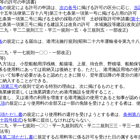
等の許可の申請書)
条
の規定による許可の申請は、
次の各号
に掲げる許可の区分に応じ、
当
二十五年法律第二百十八号)
第三十七条第一項第一号に掲げる占用の許可
七条第一項第二号に掲げる土砂の採取の許可 土砂採取許可申請書
(
第十
七条第一項第三号に掲げる建設又は改良の許可 水域施設等建設
(改良)
則二九・平二二規則三三・平三一規則一五・令三規則五・一部改正)
条
の規定による届出は、港湾法施行規則
(昭和二十六年運輸省令第九十八
則二九・平一七規則一〇〇・一部改正)
等)
入方法は、小型船舶用浮桟橋、船揚場、上屋、待合所、野積場、船舶保
係る使用料にあっては前納又は後納とする。
ただし、港湾施設用地の使
おいて知事が必要があると認めたときに限り、翌年度以降の年度分の港
に納入することができる。
三項第三号
の規則で定める特別の理由は、次に掲げるものとする。
漁業練習若しくは漁業調査のため港湾施設を使用すること。
促進し、又は港湾の利用を増進する港湾施設の使用であると知事が認め
三項
の規定により使用料の全部又は一部の免除を受けようとする者は、
四項ただし書
の規定により使用料の還付を受けようとする者は、
条例第
十四号様式
)
を知事に提出しなければならない。
則二九・平一七規則一〇〇・平一九規則四六・平二二規則三三・平三一規
法等)
条第二項ただし書
に規定する占用料等に係る許可を受けた日の属する年