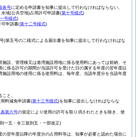
該各号
に定める申請書を知事に提出して行わなければならない。
 水域
(公共空地)
占用許可申請書
(
第十号様式
)
一号様式
)
許可申請書
(
第十二号様式
)
号)
第五号の二様式による届出書を知事に提出して行わなければな
管施設、管理棟又は港湾施設用地に係る使用料にあっては前納、そ
用に係る許可の期間が当該許可を受けた日の属する年度の翌年度以
湾施設用地の使用に係る使用料は、毎年度、当該年度分を当該年度
ること。
使用料減免申請書
(
第十三号様式
)
を知事に提出しなければならな
八条第六号
の規定により使用の許可を取り消されたときを除き、使
則一五・令三規則五・一部改正)
度の翌年度以降の年度分の占用料等は、知事が必要と認めた場合に