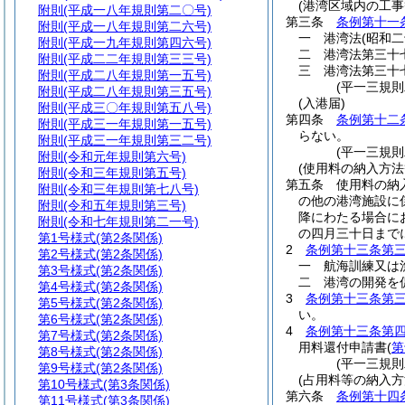
(港湾区域内の工事
附則
(平成一八年規則第二〇号)
第三条
条例第十一
附則
(平成一八年規則第二六号)
一
港湾法
(昭和
附則
(平成一九年規則第四六号)
二
港湾法第三十
附則
(平成二二年規則第三三号)
三
港湾法第三十
附則
(平成二八年規則第一五号)
(平一三規
附則
(平成二八年規則第三五号)
(入港届)
附則
(平成三〇年規則第五八号)
第四条
条例第十二
附則
(平成三一年規則第一五号)
らない。
附則
(平成三一年規則第三二号)
(平一三規
附則
(令和元年規則第六号)
(使用料の納入方法
附則
(令和三年規則第五号)
第五条
使用料の納
附則
(令和三年規則第七八号)
の他の港湾施設に
附則
(令和五年規則第三号)
降にわたる場合に
附則
(令和七年規則第二一号)
の四月三十日まで
第1号様式
(第2条関係)
2
条例第十三条第
第2号様式
(第2条関係)
一
航海訓練又は
第3号様式
(第2条関係)
二
港湾の開発を
第4号様式
(第2条関係)
3
条例第十三条第
第5号様式
(第2条関係)
い。
第6号様式
(第2条関係)
4
条例第十三条第
第7号様式
(第2条関係)
用料還付申請書
(
第
第8号様式
(第2条関係)
(平一三規
第9号様式
(第2条関係)
(占用料等の納入方
第10号様式
(第3条関係)
第六条
条例第十四
第11号様式
(第3条関係)