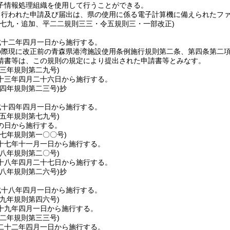
子情報処理組織を使用して行うことができる。
り行われた申請及び届出は、県の使用に係る電子計算機に備えられたフ
則七九・追加、平二二規則三三・令五規則三・一部改正)
成十二年四月一日から施行する。
の際現に改正前の青森県港湾施設使用条例施行規則第二条、第四条第二
請書等は、この規則の規定により提出された申請書等とみなす。
一三年
規則第二九号)
十三年四月二十六日から施行する。
一四年
規則第二三号)
抄
成十四年四月一日から施行する。
一五年
規則第七九号)
の日から施行する。
一七年
規則第一〇〇号)
十七年十一月一日から施行する。
一八年
規則第二〇号)
十八年四月二十七日から施行する。
一八年
規則第二六号)
抄
成十八年四月一日から施行する。
一九年
規則第四六号)
十九年四月一日から施行する。
二二年
規則第三三号)
二十二年四月一日から施行する。