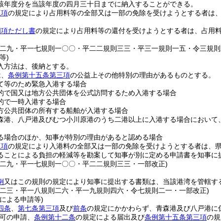
該年度分を当該年度の四月三十日までに納入することができる。
三項
の規定により占用料等の全部又は一部の免除を受けようとする者は
四項ただし書
の規定により占用料等の還付を受けようとする者は、占用
則二九・平一七規則一〇〇・平二二規則三三・平三一規則一五・令三規則
等)
入方法は、後納とする。
は、
条例第十五条第三項
の公益上その他特別の理由があるものとする。
て等のため緊急入港する場合
的で国又は地方公共団体を公式訪問するため入港する場合
的で一時入港する場合
方公共団体の所有する船舶が入港する場合
森港、八戸港及びむつ小川原港のうち二港以上に入港する場合において
る場合のほか、知事が特別の理由があると認める場合
三項
の規定により入港料の全部又は一部の免除を受けようとする者は、
ることによる負担の軽減等を勘案して知事が別に定める申請書を知事に
則二九・平一七規則一〇〇・平二二規則三三・一部改正)
例
又はこの規則の規定により知事に提出する書類は、当該港湾を管轄す
則二三・平一八規則二六・平一九規則四六・令七規則二一・一部改正)
による申請等)
四条
、
第七条第三項
及び
前条
の規定にかかわらず、青森港及び八戸港に
可の申請、
条例第十二条
の規定による届出及び
条例第十五条第三項
の規