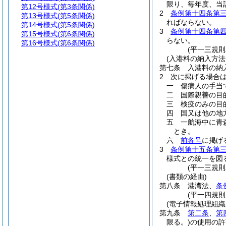
限り、毎年度、当
第12号様式
(第3条関係)
2
条例第十四条第
第13号様式
(第5条関係)
ればならない。
第14号様式
(第5条関係)
3
条例第十四条第
第15号様式
(第6条関係)
らない。
第16号様式
(第6条関係)
(平一三規
(入港料の納入方法
第七条
入港料の納
2
次に掲げる場合
一
傷病人の手当
二
国際親善の目
三
検疫のみの目
四
国又は他の地
五
一航海中に青
とき。
六
前各号
に掲げ
3
条例第十五条第
様式との統一を図
(平一三規
(書類の経由)
第八条
港湾法、
条
(平一四規
(電子情報処理組織
第九条
第二条
、
第
限る。)
の使用の許