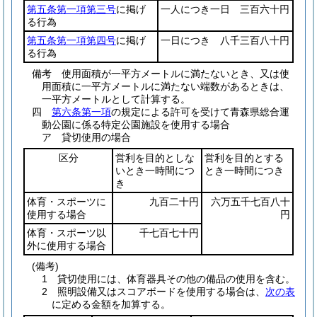
第五条第一項第三号
に掲げ
一人につき一日 三百六十円
る行為
第五条第一項第四号
に掲げ
一日につき 八千三百八十円
る行為
備考 使用面積が一平方メートルに満たないとき、又は使
用面積に一平方メートルに満たない端数があるときは、
一平方メートルとして計算する。
四
第六条第一項
の規定による許可を受けて青森県総合運
動公園に係る特定公園施設を使用する場合
ア 貸切使用の場合
区分
営利を目的としな
営利を目的とする
いとき一時間につ
とき一時間につき
き
体育・スポーツに
九百二十円
六万五千七百八十
使用する場合
円
体育・スポーツ以
千七百七十円
外に使用する場合
(備考)
1 貸切使用には、体育器具その他の備品の使用を含む。
2 照明設備又はスコアボードを使用する場合は、
次の表
に定める金額を加算する。