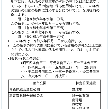
地下に設けられる公共駐車場の占用の許可又は現に成立し
ているこれらの占用の協議に係る使用料のうち、この条例
の施行の日前の期間に対応する分については、なお従前の
例による。
附
則
(令和六年
条例第二〇号)
この条例は、令和六年四月一日から施行する。
附
則
(令和七年
条例第二三号)
この条例は、令和七年四月一日から施行する。
附
則
(令和八年
条例第一五号)
1
この条例は、令和八年四月一日から施行する。
2
この条例の施行の際現に受けている占用の許可又は現に成
立している占用の協議に係る使用料については、なお従前
の例による。
別表第一
(第五条関係)
(昭五四条例三二・平元条例三六・平一三条例三五・
平一四条例三四・平一五条例三四・平一七条例四
〇・平二四条例四二・平三一条例三七・令二条例三
八・令六条例二〇・一部改正)
都市公園
特定公園施設
青森県総合運動公園
野球場
新青森県総合運動公園
総合体育館
庭球場
球技場
陸上競技場