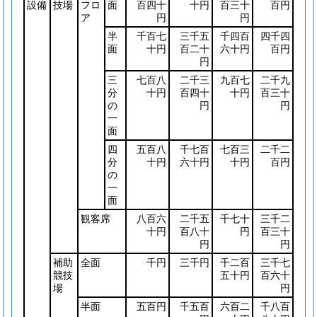
設備
技場
フロ
面
百四十
十円
百三十
百円
ア
円
円
半
千百七
三千五
千四百
四千四
面
十円
百二十
六十円
百円
円
三
七百八
二千三
九百七
二千九
分
十円
百四十
十円
百三十
の
円
円
一
面
四
五百八
千七百
七百三
二千二
分
十円
六十円
十円
百円
の
一
面
観客席
八百六
二千五
千七十
三千二
十円
百八十
円
百三十
円
円
補助
全面
千円
三千円
千二百
三千七
競技
五十円
百六十
場
円
半面
五百円
千五百
六百二
千八百