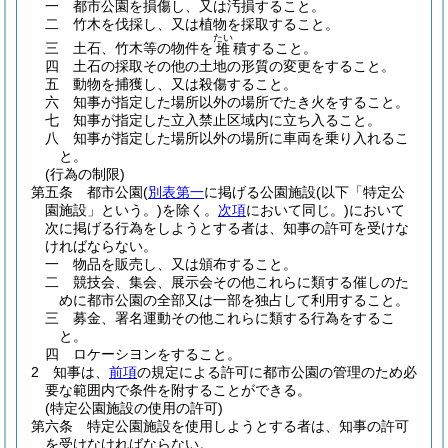
一
都市公園を損傷し、又は汚損すること。
二
竹木を伐採し、又は植物を採取すること。
たい
三
土石、竹木等の物件を
積すること。
堆
四
土石の採取その他の土地の形質の変更をすること。
五
動物を捕獲し、又は殺傷すること。
六
知事が指定した場所以外の場所でたき火をすること。
七
知事が指定した立入禁止区域内に立ち入ること。
八
知事が指定した場所以外の場所に車両を乗り入れるこ
と。
(行為の制限)
第五条
都市公園
(
別表第一
に掲げる公園施設
(以下「特定公
園施設」という。)
を除く。
次項
において同じ。)
において
次に掲げる行為をしようとする者は、知事の許可を受けな
ければならない。
一
物品を販売し、又は頒布すること。
二
競技会、集会、展示会その他これらに類する催しのた
めに都市公園の全部又は一部を独占して利用すること。
三
募金、署名運動その他これらに類する行為をするこ
と。
四
ロケーシヨンをすること。
2
知事は、
前項
の規定による許可に都市公園の管理のため必
要な範囲内で条件を附することができる。
(特定公園施設の使用の許可)
第六条
特定公園施設を使用しようとする者は、知事の許可
を受けなければならない。