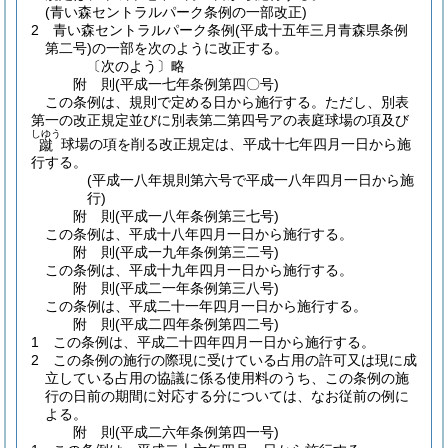
(青い森セントラルパーク条例の一部改正)
2
青い森セントラルパーク条例
(平成十五年三月青森県条例
第二号)
の一部を次のように改正する。
〔次のよう〕略
附
則
(平成一七年
条例第四〇号)
この条例は、規則で定める日から施行する。
ただし、別表
第一の改正規定並びに別表第二第四号アの表庭球場の項及び
しゆう
球場の項を削る改正規定は、平成十七年四月一日から施
蹴
行する。
(平成一八年規則第六号で平成一八年四月一日から施
行)
附
則
(平成一八年
条例第三七号)
この条例は、平成十八年四月一日から施行する。
附
則
(平成一九年
条例第三二号)
この条例は、平成十九年四月一日から施行する。
附
則
(平成二一年
条例第三八号)
この条例は、平成二十一年四月一日から施行する。
附
則
(平成二四年
条例第四二号)
1
この条例は、平成二十四年四月一日から施行する。
2
この条例の施行の際現に受けている占用の許可又は現に成
立している占用の協議に係る使用料のうち、この条例の施
行の日前の期間に対応する分については、なお従前の例に
よる。
附
則
(平成二六年
条例第四一号)