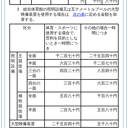
円
十円
八十円
3 総合体育館の照明設備又は五十メートルプールの大型
映像装置を使用する場合は、
次の表
に定める金額を加
算する。
区分
体育・スポーツに
その他の場合一時
使用する場合で、
間につき
営利を目的としな
いとき一時間につ
き
照
主
全面
千二百七十円
二千五百四十円
明
競
半面
六百三十円
千二百七十円
設
技
三分の
四百二十円
八百四十円
備
場
一面
四分の
三百十円
六百三十円
一面
補
全面
五百八十円
千百六十円
助
競
半面
二百九十円
五百八十円
技
場
大型映像装置
二千五百四十円
五千八十円