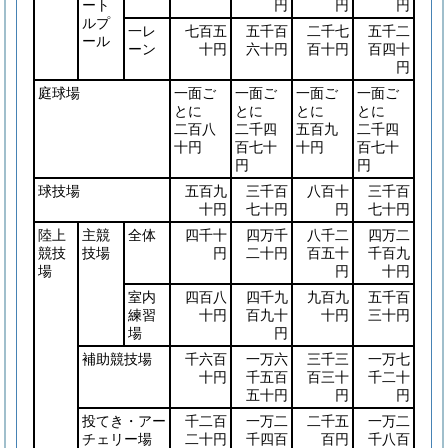
ート
円
円
円
ルプ
一レ
七百五
五千百
二千七
五千二
ール
ーン
十円
六十円
百十円
百四十
円
庭球場
一面ご
一面ご
一面ご
一面ご
とに
とに
とに
とに
二百八
二千四
五百九
二千四
十円
百七十
十円
百七十
円
円
球技場
五百九
三千百
八百十
三千百
十円
七十円
円
七十円
陸上
主競
全体
四千十
四万千
八千二
四万二
競技
技場
円
二十円
百五十
千百九
場
円
十円
室内
四百八
四千九
九百九
五千百
練習
十円
百九十
十円
三十円
場
円
補助競技場
千六百
一万六
三千三
一万七
十円
千五百
百三十
千二十
五十円
円
円
投てき・アー
千二百
一万二
二千五
一万二
チェリー場
二十円
千四百
百円
千八百