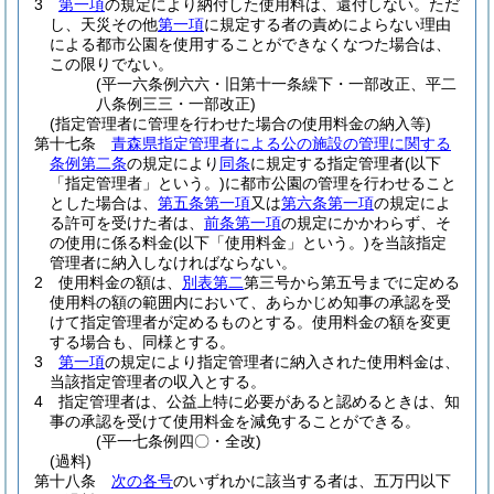
3
第一項
の規定により納付した使用料は、還付しない。
ただ
し、天災その他
第一項
に規定する者の責めによらない理由
による都市公園を使用することができなくなつた場合は、
この限りでない。
(平一六条例六六・旧第十一条繰下・一部改正、平二
八条例三三・一部改正)
(指定管理者に管理を行わせた場合の使用料金の納入等)
第十七条
青森県指定管理者による公の施設の管理に関する
条例第二条
の規定により
同条
に規定する指定管理者
(以下
「指定管理者」という。)
に都市公園の管理を行わせること
とした場合は、
第五条第一項
又は
第六条第一項
の規定によ
る許可を受けた者は、
前条第一項
の規定にかかわらず、そ
の使用に係る料金
(以下「使用料金」という。)
を当該指定
管理者に納入しなければならない。
2
使用料金の額は、
別表第二
第三号から第五号までに定める
使用料の額の範囲内において、あらかじめ知事の承認を受
けて指定管理者が定めるものとする。
使用料金の額を変更
する場合も、同様とする。
3
第一項
の規定により指定管理者に納入された使用料金は、
当該指定管理者の収入とする。
4
指定管理者は、公益上特に必要があると認めるときは、知
事の承認を受けて使用料金を減免することができる。
(平一七条例四〇・全改)
(過料)
第十八条
次の各号
のいずれかに該当する者は、五万円以下