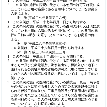
1
この条例は、平成二十六年四月一日から施行する。
2
この条例の施行の際現に受けている使用の許可又は現に成
立している占用の協議に係る使用料については、なお従前
の例による。
附
則
(平成二七年
条例第二八号)
1
この条例は、平成二十七年四月一日から施行する。
2
この条例の施行の際現に受けている占用の許可又は現に成
立している占用の協議に係る使用料のうち、この条例の施
行の日前の期間に対応する分については、なお従前の例に
よる。
附
則
(平成二八年
条例第三三号)
この条例は、平成二十八年四月一日から施行する。
附
則
(平成三〇年
条例第三三号)
1
この条例は、平成三十年四月一日から施行する。
2
この条例の施行の際現に受けている変圧器その他これに類
するもの及び公衆電話所、郵便差出箱、標識並びに地下に
設けられる公共駐車場の占用の許可又は現に成立している
これらの占用の協議に係る使用料については、なお従前の
例による。
3
この条例の施行の際現に受けている競技会、集会、展示会
その他これらに類する催しのため特定公園施設以外に設け
られる仮設工作物並びに工事用施設及び工事用材料置場の
占用の許可又は現に成立しているこれらの占用の協議に係
る使用料のうち、この条例の施行の日前の期間に対応する
分については、なお従前の例による。