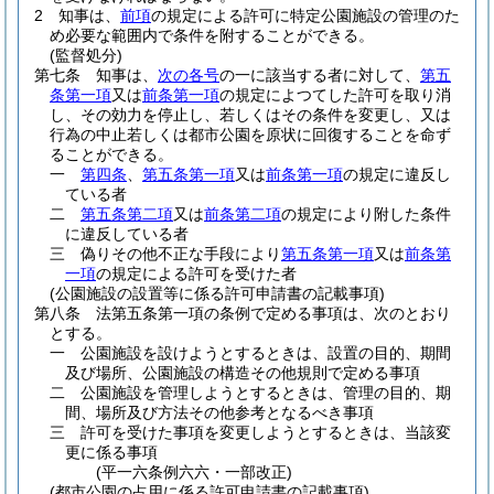
2
知事は、
前項
の規定による許可に特定公園施設の管理のた
め必要な範囲内で条件を附することができる。
(監督処分)
第七条
知事は、
次の各号
の一に該当する者に対して、
第五
条第一項
又は
前条第一項
の規定によつてした許可を取り消
し、その効力を停止し、若しくはその条件を変更し、又は
行為の中止若しくは都市公園を原状に回復することを命ず
ることができる。
一
第四条
、
第五条第一項
又は
前条第一項
の規定に違反し
ている者
二
第五条第二項
又は
前条第二項
の規定により附した条件
に違反している者
三
偽りその他不正な手段により
第五条第一項
又は
前条第
一項
の規定による許可を受けた者
(公園施設の設置等に係る許可申請書の記載事項)
第八条
法第五条第一項の条例で定める事項は、次のとおり
とする。
一
公園施設を設けようとするときは、設置の目的、期間
及び場所、公園施設の構造その他規則で定める事項
二
公園施設を管理しようとするときは、管理の目的、期
間、場所及び方法その他参考となるべき事項
三
許可を受けた事項を変更しようとするときは、当該変
更に係る事項
(平一六条例六六・一部改正)
(都市公園の占用に係る許可申請書の記載事項)