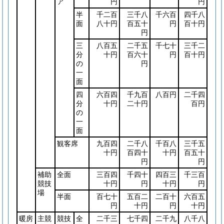
ア
円
円
半
千二百
三千八
千六百
四千八
面
八十円
百五十
円
百十円
円
三
八百五
二千五
千七十
三千二
分
十円
百六十
円
百十円
の
円
一
面
四
六百四
千九百
八百円
二千四
分
十円
二十円
百円
の
一
面
観客席
九百四
二千八
千百八
三千五
十円
百四十
十円
百五十
円
円
補助
全面
三百四
千四十
四百三
千三百
競技
十円
円
十円
円
場
半面
百七十
五百二
二百十
六百五
円
十円
円
十円
暖房
主競
競技
全
二千三
七千四
二千九
八千八