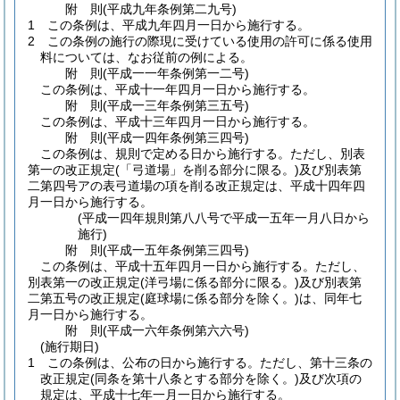
附
則
(平成九年
条例第二九号)
1
この条例は、平成九年四月一日から施行する。
2
この条例の施行の際現に受けている使用の許可に係る使用
料については、なお従前の例による。
附
則
(平成一一年
条例第一二号)
この条例は、平成十一年四月一日から施行する。
附
則
(平成一三年
条例第三五号)
この条例は、平成十三年四月一日から施行する。
附
則
(平成一四年
条例第三四号)
この条例は、規則で定める日から施行する。
ただし、別表
第一の改正規定
(「弓道場」を削る部分に限る。)
及び別表第
二第四号アの表弓道場の項を削る改正規定は、平成十四年四
月一日から施行する。
(平成一四年規則第八八号で平成一五年一月八日から
施行)
附
則
(平成一五年
条例第三四号)
この条例は、平成十五年四月一日から施行する。
ただし、
別表第一の改正規定
(洋弓場に係る部分に限る。)
及び別表第
二第五号の改正規定
(庭球場に係る部分を除く。)
は、同年七
月一日から施行する。
附
則
(平成一六年
条例第六六号)
(施行期日)
1
この条例は、公布の日から施行する。
ただし、第十三条の
改正規定
(同条を第十八条とする部分を除く。)
及び次項の
規定は、平成十七年一月一日から施行する。