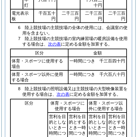
灯
十円
電光表示
千百五十
二千三百
二千三百
二千三百
板
円
円
円
円
6 陸上競技場の主競技場の全体の使用には、会議室の使
用を含まない。
7 陸上競技場の主競技場の室内練習場の暖房設備を使用
する場合は、
次の表
に定める金額を加算する。
区分
金額
体育・スポーツに使用する
一時間につき 千三百四十円
場合
体育・スポーツ以外に使用
一時間につき 千六百八十円
する場合
8 陸上競技場の照明設備又は主競技場の大型映像装置を
使用する場合は、
次の表
に定める金額を加算する。
区分
体育・スポーツに
体育・スポーツ以
使用する場合
外に使用する場合
営利を目
営利を目
営利を目
営利を目
的としな
的とする
的としな
的とする
いとき一
とき一時
いとき一
とき一時
時間につ
間につき
時間につ
間につき