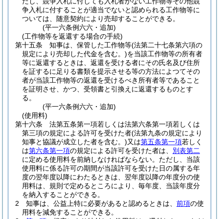
だし、競争入札に付しても入札者がない工作物等その他競
争入札に付することが適当でないと認められる工作物等に
ついては、随意契約により売却することができる。
(平一六条例六六・追加)
(工作物等を返還する場合の手続)
第十五条
知事は、保管した工作物等
(法第二十七条第六項の
規定により売却した代金を含む。)
を当該工作物等の所有者
等に返還するときは、返還を受ける者にその氏名及び住所
を証するに足りる書類を提示させる等の方法によつてその
者が当該工作物等の返還を受けるべき所有者等であること
を証明させ、かつ、受領書と引換えに返還するものとす
る。
(平一六条例六六・追加)
(使用料)
第十六条
法第五条第一項若しくは法第六条第一項若しくは
第三項の規定による許可を受けた者
(法第九条の規定により
知事と協議が成立した者を含む。)
又は
第五条第一項
若しく
は
第六条第一項
の規定による許可を受けた者は、
別表第二
に定める使用料を前納しなければならない。
ただし、当該
使用料に係る許可の期間が当該許可を受けた日の属する年
度の翌年度以降にわたるときは、翌年度以降の年度分の使
用料は、規則で定めるところにより、毎年度、当該年度分
を納入することができる。
2
知事は、公益上特に必要があると認めるときは、
前項
の使
用料を減免することができる。