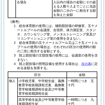
る場合
人以内の場合の金額にその超
える人数十人までごとに当該
金額の二分の一に相当する額
を加えた金額
(備考)
1 総合体育館の使用には、補助競技場の研修室、五十メ
ートルプールの会議室、合宿所、体力測定室、スタジ
オ、カウンセリング室、メンタルトレーニング室及び
リコンディショニング室の使用を含まない。
2 総合体育館の五十メートルプール又は二十五メートル
プールの使用の場合は、それぞれの区分の使用料の額
の二倍に相当する金額とする。
3 陸上競技場の主競技場の使用には、会議室の使用を含
まない。
4 陸上競技場の照明設備を使用する場合は、
次の表
に定
める金額を加算する。
区分
金額
個人
小学校児童、中学校生徒、義務
一時間につき 五
教育学校前期課程児童、義務教
十円
育学校後期課程生徒及び中等教
育学校前期課程生徒
高等学校生徒及び中等教育学校
一時間につき 九
後期課程生徒
十円