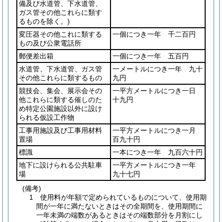
備及び水道管、下水道管、
ガス管その他これらに類す
るものを除く。)
変圧器その他これに類する
一個につき一年 千二百円
もの及び公衆電話所
郵便差出箱
一個につき一年 五百円
水道管、下水道管、ガス管
一メートルにつき一年 九十
その他これらに類するもの
九円
競技会、集会、展示会その
一平方メートルにつき一日
他これらに類する催しのた
十九円
め特定公園施設以外に設け
られる仮設工作物
工事用施設及び工事用材料
一平方メートルにつき一月
置場
百九十円
標識
一本につき一年 九百六十円
地下に設けられる公共駐車
一平方メートルにつき一年
場
九十七円
(備考)
1 使用料が年額で定められているものについて、使用期
間が一年に満たないときはその全期間を、使用期間に
一年未満の端数があるときはその端数部分を月割にし