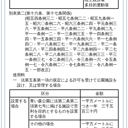
多目的運動場
別表第二
(第十六条、第十七条関係)
(昭五四条例三二・昭五七条例二二・昭五九条例一
五・昭六〇条例二六・昭六三条例二四・平元条例三
六・平五条例二二・平八条例二二・平九条例二九・
平一一条例一二・平一三条例三五・平一四条例三
四・平一五条例三四・平一六条例六六・平一七条例
四〇・平一八条例三七・平一九条例三二・平二一条
例三八・平二四条例四二・平二六条例四一・平二七
条例二八・平二八条例三三・平三〇条例三三・平三
一条例三七・令二条例三八・令三条例一六・令五条
例一七・令六条例二〇・令七条例二三・令八条例一
五・一部改正)
使用料
一 法第五条第一項の規定による許可を受けて公園施設を
設け、又は管理する場合
区分
金額
設置する
青い森公園に法第二条第二
一平方メートルに
場合
項第七号に掲げる施設で営
つき一年 三千五
利を目的とするものを設置
百三十円
する場合
その他の場合
一平方メートルに