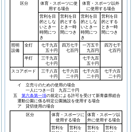
区分
体育・スポーツに使
体育・スポーツ以外
用する場合
に使用する場合
営利を目
営利を目
営利を目
営利を目
的としな
的とする
的としな
的とする
いとき一
とき一時
いとき一
とき一時
時間につ
間につき
時間につ
間につき
き
き
照明
全灯
七千九百
四万七千
一万五千
四万七千
設備
五十円
七百円
九百円
七百円
半灯
三千九百
七千九百
七十円
五十円
スコアボード
三千八百
七千六百
七千六百
七千六百
十円
二十円
二十円
二十円
イ 立売りのための使用の場合
一人につき一日 九百二十円
五
第六条第一項
の規定による許可を受けて新青森県総合
運動公園に係る特定公園施設を使用する場合
ア 貸切使用の場合
区分
体育・スポーツに
体育・スポーツ以
使用する場合
外に使用する場合
営利を
営利を
営利を
営利を