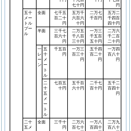
七十円
円
五十
全面
七千五
五万千
二万七
五万二
メー
百二十
六百六
千百円
千四百
トル
円
十円
四十円
プー
半面
三千七
二万五
一万三
二万六
ル
百六十
千八百
千五百
千二百
円
三十円
五十円
二十円
一
五
千五百
一万三
五千四
一万四
レ
十
円
百三十
百二十
百八十
ー
メ
円
円
円
ン
ー
ト
ル
二
七百五
五千百
二千七
五千二
十
十円
六十円
百十円
百四十
五
円
メ
ー
ト
ル
二十
全面
三千十
二万六
一万八
二万九
五メ
円
百七十
百四十
百八十