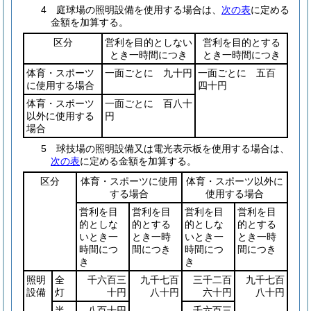
4 庭球場の照明設備を使用する場合は、
次の表
に定める
金額を加算する。
区分
営利を目的としない
営利を目的とする
とき一時間につき
とき一時間につき
体育・スポーツ
一面ごとに 九十円
一面ごとに 五百
に使用する場合
四十円
体育・スポーツ
一面ごとに 百八十
以外に使用する
円
場合
5 球技場の照明設備又は電光表示板を使用する場合は、
次の表
に定める金額を加算する。
区分
体育・スポーツに使用
体育・スポーツ以外に
する場合
使用する場合
営利を目
営利を目
営利を目
営利を目
的としな
的とする
的としな
的とする
いとき一
とき一時
いとき一
とき一時
時間につ
間につき
時間につ
間につき
き
き
照明
全
千六百三
九千七百
三千二百
九千七百
設備
灯
十円
八十円
六十円
八十円
半
八百十円
千六百三