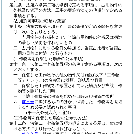
第九条
法第六条第二項の条例で定める事項は、占用物件の
外観及び管理の方法、工事の実施方法その他規則で定める
事項とする。
(占用許可事項の軽易な変更)
第十条
法第六条第三項ただし書の条例で定める軽易な変更
は、次のとおりとする。
一
占用物件の模様替えで、当該占用物件の外観又は構造
の著しい変更を伴わないもの
二
占用物件に対する物件の添加で、当該占用者が当該占
用の目的に付随して行うもの
(工作物等を保管した場合の公示事項)
第十一条
法第二十七条第五項の条例で定める事項は、次の
とおりとする。
一
保管した工作物その他の物件又は施設
(以下「工作物
等」という。)
の名称又は種類、形状及び数量
二
保管した工作物等の放置されていた場所及び当該工作
物等を除却した日時
三
当該工作物等の保管を始めた日時及び保管の場所
四
前三号
に掲げるもののほか、保管した工作物等を返還
するため必要と認められる事項
(平一六条例六六・追加)
(工作物等を保管した場合の公示の方法)
第十二条
法第二十七条第五項の規定による公示は、次に掲
げる方法により行わなければならない。