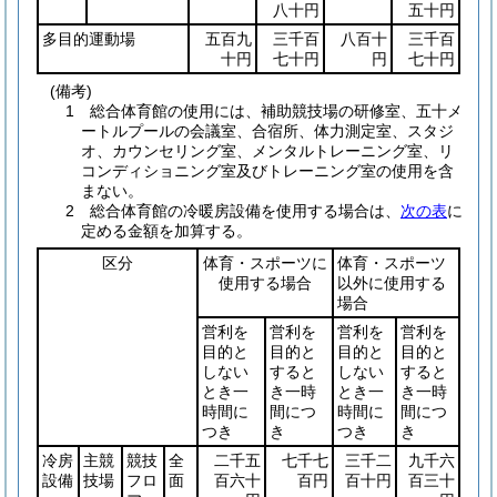
八十円
五十円
多目的運動場
五百九
三千百
八百十
三千百
十円
七十円
円
七十円
(備考)
1 総合体育館の使用には、補助競技場の研修室、五十メ
ートルプールの会議室、合宿所、体力測定室、スタジ
オ、カウンセリング室、メンタルトレーニング室、リ
コンディショニング室及びトレーニング室の使用を含
まない。
2 総合体育館の冷暖房設備を使用する場合は、
次の表
に
定める金額を加算する。
区分
体育・スポーツに
体育・スポーツ
使用する場合
以外に使用する
場合
営利を
営利を
営利を
営利を
目的と
目的と
目的と
目的と
しない
すると
しない
すると
とき一
き一時
とき一
き一時
時間に
間につ
時間に
間につ
つき
き
つき
き
冷房
主競
競技
全
二千五
七千七
三千二
九千六
設備
技場
フロ
面
百六十
百円
百十円
百三十