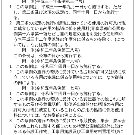
附
則
(平成三一年
条例第三七号)
1
この条例は、平成三十一年九月一日から施行する。
ただ
し、第二条及び次項の規定は、同年十月一日から施行す
る。
2
第二条の規定の施行の際現に受けている使用の許可又は現
に成立している占用の協議に係る使用料
(青森県都市公園条
例第十六条第一項ただし書の規定の適用を受ける使用料の
うち平成三十二年度以降の年度分に係るものを除く。)
につ
いては、なお従前の例による。
附
則
(令和二年
条例第三八号)
この条例は、公布の日から施行する。
附
則
(令和三年
条例第一六号)
1
この条例は、令和三年四月一日から施行する。
2
この条例の施行の際現に受けている占用の許可又は現に成
立している占用の協議に係る使用料については、なお従前
の例による。
附
則
(令和五年
条例第一七号)
1
この条例は、令和五年四月一日から施行する。
2
この条例の施行の際現に受けている変圧器その他これに類
するもの及び公衆電話所、郵便差出箱並びに標識の占用の
許可又は現に成立しているこれらの占用の協議に係る使用
料については、なお従前の例による。
3
この条例の施行の際現に受けている競技会、集会、展示会
その他これらに類する催しのため特定公園施設以外に設け
られる仮設工作物、工事用施設及び工事用材料置場並びに