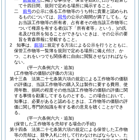
一
前条各号
に掲げる事項を、保管を始めた日から起算し
て十四日間、規則で定める場所に掲示すること。
二
前号
の公示に係る工作物等のうち特に貴重と認められ
るものについては、
同号
の公示の期間が満了しても、な
お当該工作物等の所有者、占有者その他当該工作物等に
ついて権原を有する者
(以下「所有者等」という。)
の氏
名及び住所を知ることができないときは、その公示の要
旨を青森県報に登載すること。
2
知事は、
前項
に規定する方法による公示を行うとともに、
保管工作物等一覧簿を規則で定める場所に備え付け、か
つ、これをいつでも関係者に自由に閲覧させなければなら
ない。
(平一六条例六六・追加)
(工作物等の価額の評価の方法)
第十三条
法第二十七条第六項の規定による工作物等の価額
の評価は、当該工作物等の購入又は製作に要する費用、使
用年数、損耗の程度その他当該工作物等の価額の評価に関
する事情を勘案してするものとする。
この場合において、
知事は、必要があると認めるときは、工作物等の価額の評
価に関し専門的知識を有する者の意見を聴くことができ
る。
(平一六条例六六・追加)
(保管した工作物等を売却する場合の手続)
第十四条
法第二十七条第六項の規定による保管した工作物
等の売却は、競争入札に付して行わなければならない。
た