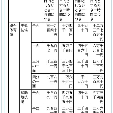
目的と
目的と
目的と
目的と
しない
すると
しない
すると
とき一
き一時
とき一
き一時
時間に
間につ
時間に
間につ
つき
き
つき
き
総合
主競
全面
三千九
十万四
九千百
十二万
体育
技場
百四十
千二百
二十円
三千七
館
円
円
百五十
円
半面
千九百
五万二
四千五
六万千
七十円
千百円
百六十
八百七
円
十円
三分
千三百
三万四
三千四
四万千
の一
十円
千七百
十円
二百五
面
三十円
十円
四分
九百八
二万六
二千二
三万九
の一
十円
千五十
百八十
百三十
面
円
円
円
補助
全面
千八百
四万五
四千九
五万三
競技
九十円
千九百
十円
千四百
場
五十円
円
半面
九百四
二万二
二千四
二万六
十円
千九百
十円
千七百