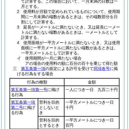
て計算する。この場合において、一月未満の日数は一
月とする。
2 使用料が月額で定められているものについて、使用期
間に一月未満の端数があるときは、その端数部分を日
割にして計算する。
3 延長が一メートルに満たないとき、又は延長に一メー
トルに満たない端数があるときは、一メートルとして
計算する。
4 使用面積が一平方メートルに満たないとき、又は使用
面積に一平方メートルに満たない端数があるときは、
一平方メートルとして計算する。
イ 使用期間が一月に満たない場合
アの場合の使用料の額に百分の百十を乗じて得た額
三
第五条第一項
の規定による許可を受けて
同項各号
に掲
げる行為をする場合
行為の種類
金額
第五条第一項第一号
に掲げ
一人につき一日 九百二十円
る行為
第五条第一項
営利を目的
一平方メートルにつき一日
第二号
に掲げ
としないと
十円
る行為
き
営利を目的
一平方メートルにつき一日
とするとき
百円