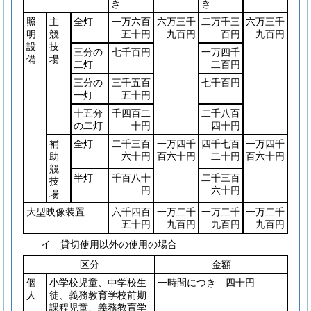
き
き
照
主
全灯
一万六百
六万三千
二万千三
六万三千
明
競
五十円
九百円
百円
九百円
設
技
三分の
七千百円
一万四千
備
場
二灯
二百円
三分の
三千五百
七千百円
一灯
五十円
十五分
千四百二
二千八百
の二灯
十円
四十円
補
全灯
二千三百
一万四千
四千七百
一万四千
助
六十円
百六十円
二十円
百六十円
競
半灯
千百八十
二千三百
技
円
六十円
場
大型映像装置
六千四百
一万二千
一万二千
一万二千
五十円
九百円
九百円
九百円
イ 貸切使用以外の使用の場合
区分
金額
個
小学校児童、中学校生
一時間につき 四十円
人
徒、義務教育学校前期
課程児童、義務教育学