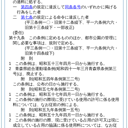
の過料に処する。
一
第四条
の規定に違反して
同条各号
のいずれかに掲げる
行為をした者
二
第七条
の規定による命令に違反した者
(平三条例一〇・旧第十二条繰下、平一六条例六六・
旧第十三条繰下・一部改正)
(委任)
第十九条
この条例に定めるもののほか、都市公園の管理に
関し必要な事項は、規則で定める。
(平三条例一〇・旧第十三条繰下、平一六条例六六・
旧第十四条繰下)
附
則
1
この条例は、昭和五十三年四月一日から施行する。
2
青森県総合運動場条例
(昭和四十一年三月青森県条例第三
号)
は、廃止する。
附
則
(昭和五四年
条例第三二号)
この条例は、公布の日から施行する。
附
則
(昭和五七年
条例第二二号)
1
この条例は、昭和五十七年四月一日から施行する。
2
この条例の施行の際現に受けている使用の許可に係る使用
料については、なお従前の例による。
附
則
(昭和五九年
条例第一五号)
1
この条例は、昭和五十九年四月一日から施行する。
2
この条例の施行の際、現に受けている占用の許可又は現に
成立している占用の協議に係る使用料については、なお従