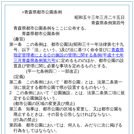
○青森県都市公園条例
昭和五十三年三月二十五日
青森県条例第四号
青森県都市公園条例をここに公布する。
青森県都市公園条例
(趣旨)
第一条
この条例は、都市公園法
(昭和三十一年法律第七十九
号。以下「法」という。)
及び法に基づく命令並びに
青森県
指定管理者による公の施設の管理に関する条例
(平成十七年
三月青森県条例第六号)
に定めるもののほか、都市公園の設
置及び管理に関し必要な事項を定めるものとする。
(平一七条例四〇・一部改正)
(定義)
第二条
この条例において「都市公園」とは、法第二条第一
項に規定する都市公園で県が設置するものをいう。
2
この条例において「公園施設」とは、法第二条第二項に規
定する公園施設をいう。
(都市公園の区域の変更及び廃止)
第三条
知事は、都市公園の区域を変更し、又は都市公園を
廃止するときは、その旨を公告しなければならない。
(行為の禁止)
第四条
都市公園においては、何人も、みだりに次に掲げる
行為をしてはならない。