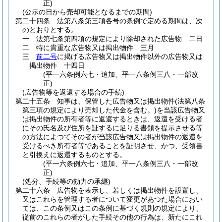
正)
(公示の日から売却可能となるまでの期間)
第二十四条
法第八条第三項各号の条例で定める期間は、次
のとおりとする。
一
法第七条第四項の規定により除却された広告物 二日
二
特に貴重な広告物又は掲出物件 三月
三
前二号
に掲げる広告物又は掲出物件以外の広告物又は
掲出物件 十四日
(平一六条例六七・追加、平一八条例三八・一部改
正)
(広告物等を返還する場合の手続)
第二十五条
知事は、保管した広告物又は掲出物件
(法第八条
第三項の規定により売却した代金を含む。)
を当該広告物又
は掲出物件の所有者等に返還するときは、返還を受ける者
にその氏名及び住所を証するに足りる書類を提示させる等
の方法によつてその者が当該広告物又は掲出物件の返還を
受けるべき所有者等であることを証明させ、かつ、受領書
と引換えに返還するものとする。
(平一六条例六七・追加、平一八条例三八・一部改
正)
(処分、手続等の効力の承継)
第二十六条
広告物を表示し、若しくは掲出物件を設置し、
又はこれらを管理する者について変更があつた場合におい
ては、この条例又はこの条例に基づく規則の規定により、
従前のこれらの者がした手続その他の行為は、新たにこれ