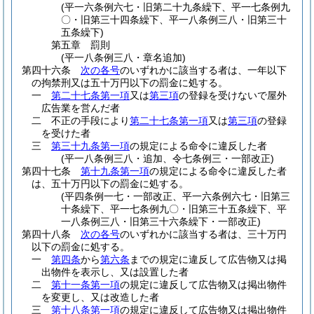
(平一六条例六七・旧第二十九条繰下、平一七条例九
〇・旧第三十四条繰下、平一八条例三八・旧第三十
五条繰下)
第五章
罰則
(平一八条例三八・章名追加)
第四十六条
次の各号
のいずれかに該当する者は、一年以下
の拘禁刑又は五十万円以下の罰金に処する。
一
第二十七条第一項
又は
第三項
の登録を受けないで屋外
広告業を営んだ者
二
不正の手段により
第二十七条第一項
又は
第三項
の登録
を受けた者
三
第三十九条第一項
の規定による命令に違反した者
(平一八条例三八・追加、令七条例三・一部改正)
第四十七条
第十九条第一項
の規定による命令に違反した者
は、五十万円以下の罰金に処する。
(平四条例一七・一部改正、平一六条例六七・旧第三
十条繰下、平一七条例九〇・旧第三十五条繰下、平
一八条例三八・旧第三十六条繰下・一部改正)
第四十八条
次の各号
のいずれかに該当する者は、三十万円
以下の罰金に処する。
一
第四条
から
第六条
までの規定に違反して広告物又は掲
出物件を表示し、又は設置した者
二
第十一条第一項
の規定に違反して広告物又は掲出物件
を変更し、又は改造した者
三
第十八条第一項
の規定に違反して広告物又は掲出物件