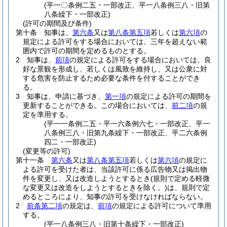
(平一〇条例二五・一部改正、平一八条例三八・旧第
八条繰下・一部改正)
(許可の期間及び条件)
第十条
知事は、
第六条
又は
第八条第五項
若しくは
第六項
の
規定による許可をする場合においては、三年を超えない範
囲内で許可の期間を定めるものとする。
2
知事は、
前項
の規定による許可をする場合においては、良
好な景観を形成し、若しくは風致を維持し、又は公衆に対
する危害を防止するため必要な条件を付することができ
る。
3
知事は、申請に基づき、
第一項
の規定による許可の期間を
更新することができる。
この場合においては、
前二項
の規
定を準用する。
(平一一条例二五・平一六条例六七・一部改正、平一
八条例三八・旧第九条繰下・一部改正、平二六条例
四二・一部改正)
(変更等の許可)
第十一条
第六条
又は
第八条第五項
若しくは
第六項
の規定に
よる許可を受けた者は、当該許可に係る広告物又は掲出物
件を変更し、又は改造しようとするとき
(規則で定める軽微
な変更又は改造をしようとするときを除く。)
は、規則で定
めるところにより、知事の許可を受けなければならない。
2
前条第二項
の規定は、
前項
の規定による許可について準用
する。
(平一八条例三八・旧第十条繰下・一部改正)