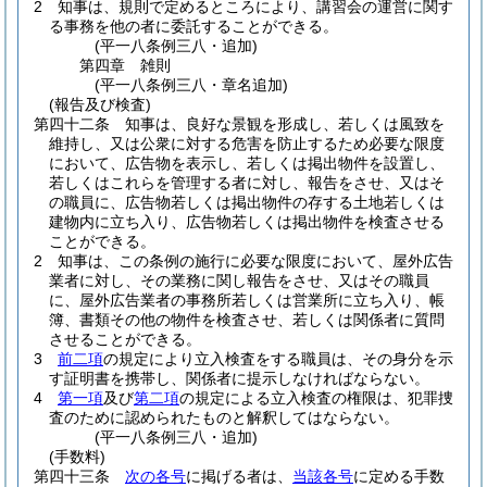
2
知事は、規則で定めるところにより、講習会の運営に関す
る事務を他の者に委託することができる。
(平一八条例三八・追加)
第四章
雑則
(平一八条例三八・章名追加)
(報告及び検査)
第四十二条
知事は、良好な景観を形成し、若しくは風致を
維持し、又は公衆に対する危害を防止するため必要な限度
において、広告物を表示し、若しくは掲出物件を設置し、
若しくはこれらを管理する者に対し、報告をさせ、又はそ
の職員に、広告物若しくは掲出物件の存する土地若しくは
建物内に立ち入り、広告物若しくは掲出物件を検査させる
ことができる。
2
知事は、この条例の施行に必要な限度において、屋外広告
業者に対し、その業務に関し報告をさせ、又はその職員
に、屋外広告業者の事務所若しくは営業所に立ち入り、帳
簿、書類その他の物件を検査させ、若しくは関係者に質問
させることができる。
3
前二項
の規定により立入検査をする職員は、その身分を示
す証明書を携帯し、関係者に提示しなければならない。
4
第一項
及び
第二項
の規定による立入検査の権限は、犯罪捜
査のために認められたものと解釈してはならない。
(平一八条例三八・追加)
(手数料)
第四十三条
次の各号
に掲げる者は、
当該各号
に定める手数