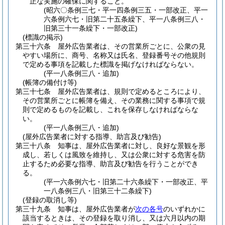
正な実施の確保に関すること。
(昭六〇条例三七・平一四条例三五・一部改正、平一
六条例六七・旧第二十五条繰下、平一八条例三八・
旧第三十一条繰下・一部改正)
(標識の掲示)
第三十六条
屋外広告業者は、その営業所ごとに、公衆の見
やすい場所に、商号、名称又は氏名、登録番号その他規則
で定める事項を記載した標識を掲げなければならない。
(平一八条例三八・追加)
(帳簿の備付け等)
第三十七条
屋外広告業者は、規則で定めるところにより、
その営業所ごとに帳簿を備え、その業務に関する事項で規
則で定めるものを記載し、これを保存しなければならな
い。
(平一八条例三八・追加)
(屋外広告業者に対する指導、助言及び勧告)
第三十八条
知事は、屋外広告業者に対し、良好な景観を形
成し、若しくは風致を維持し、又は公衆に対する危害を防
止するため必要な指導、助言及び勧告を行うことができ
る。
(平一六条例六七・旧第二十六条繰下・一部改正、平
一八条例三八・旧第三十二条繰下)
(登録の取消し等)
第三十九条
知事は、屋外広告業者が
次の各号
のいずれかに
該当するときは、その登録を取り消し、又は六月以内の期