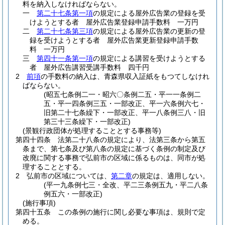
料を納入しなければならない。
一
第二十七条第一項
の規定による屋外広告業の登録を受
けようとする者 屋外広告業登録申請手数料 一万円
二
第二十七条第三項
の規定による屋外広告業の更新の登
録を受けようとする者 屋外広告業更新登録申請手数
料 一万円
三
第四十一条第一項
の規定による講習を受けようとする
者 屋外広告講習受講手数料 四千円
2
前項
の手数料の納入は、青森県収入証紙をもつてしなけれ
ばならない。
(昭五七条例二一・昭六〇条例二五・平一一条例二
五・平一四条例三五・一部改正、平一六条例六七・
旧第二十七条繰下・一部改正、平一八条例三八・旧
第三十三条繰下・一部改正)
(景観行政団体が処理することとする事務等)
第四十四条
法第二十八条の規定により、法第三条から第五
条まで、第七条及び第八条の規定に基づく条例の制定及び
改廃に関する事務で弘前市の区域に係るものは、同市が処
理することとする。
2
弘前市の区域については、
第二章
の規定は、適用しない。
(平一九条例七三・全改、平二三条例五九・平二八条
例五六・一部改正)
(施行事項)
第四十五条
この条例の施行に関し必要な事項は、規則で定
める。