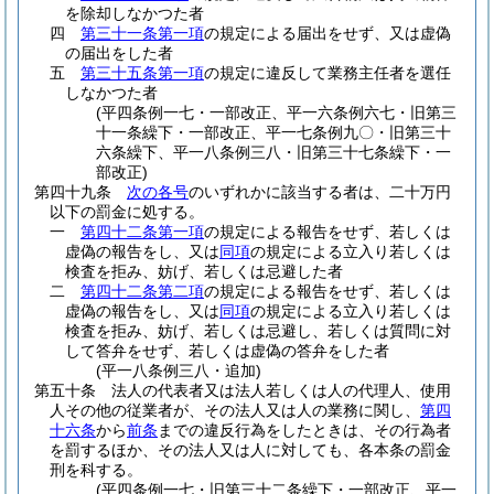
を除却しなかつた者
四
第三十一条第一項
の規定による届出をせず、又は虚偽
の届出をした者
五
第三十五条第一項
の規定に違反して業務主任者を選任
しなかつた者
(平四条例一七・一部改正、平一六条例六七・旧第三
十一条繰下・一部改正、平一七条例九〇・旧第三十
六条繰下、平一八条例三八・旧第三十七条繰下・一
部改正)
第四十九条
次の各号
のいずれかに該当する者は、二十万円
以下の罰金に処する。
一
第四十二条第一項
の規定による報告をせず、若しくは
虚偽の報告をし、又は
同項
の規定による立入り若しくは
検査を拒み、妨げ、若しくは忌避した者
二
第四十二条第二項
の規定による報告をせず、若しくは
虚偽の報告をし、又は
同項
の規定による立入り若しくは
検査を拒み、妨げ、若しくは忌避し、若しくは質問に対
して答弁をせず、若しくは虚偽の答弁をした者
(平一八条例三八・追加)
第五十条
法人の代表者又は法人若しくは人の代理人、使用
人その他の従業者が、その法人又は人の業務に関し、
第四
十六条
から
前条
までの違反行為をしたときは、その行為者
を罰するほか、その法人又は人に対しても、各本条の罰金
刑を科する。
(平四条例一七・旧第三十二条繰下・一部改正、平一