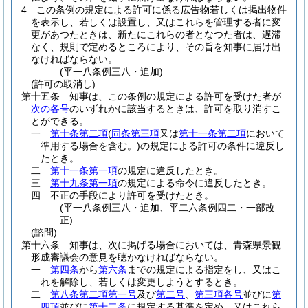
4
この条例の規定による許可に係る広告物若しくは掲出物件
を表示し、若しくは設置し、又はこれらを管理する者に変
更があつたときは、新たにこれらの者となつた者は、遅滞
なく、規則で定めるところにより、その旨を知事に届け出
なければならない。
(平一八条例三八・追加)
(許可の取消し)
第十五条
知事は、この条例の規定による許可を受けた者が
次の各号
のいずれかに該当するときは、許可を取り消すこ
とができる。
一
第十条第二項
(
同条第三項
又は
第十一条第二項
において
準用する場合を含む。)
の規定による許可の条件に違反し
たとき。
二
第十一条第一項
の規定に違反したとき。
三
第十九条第一項
の規定による命令に違反したとき。
四
不正の手段により許可を受けたとき。
(平一八条例三八・追加、平二六条例四二・一部改
正)
(諮問)
第十六条
知事は、次に掲げる場合においては、青森県景観
形成審議会の意見を聴かなければならない。
一
第四条
から
第六条
までの規定による指定をし、又はこ
れを解除し、若しくは変更しようとするとき。
二
第八条第二項第一号
及び
第二号
、
第三項各号
並びに
第
四項
並びに
第十二条
に規定する基準を定め、又はこれら