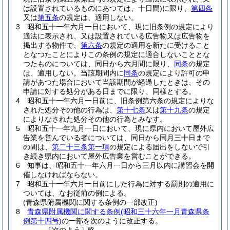
は設置されているものにあつては、十日間)
に限り、
第四条
又は
第五条
の規定は、適用しない。
3
昭和五十一年六月一日において、現に旧条例の規定により
適法に表示され、又は設置されている広告物又は広告物を
掲出する物件で、
第六条
の規定の適用を新たに受けること
となつたことによりこの条例の規定に適合しないこととな
つたものについては、同日から六月間に限り、
同条
の規定
は、適用しない。
当該期間内に
同条
の規定により許可の申
請があつた場合において当該期間が経過したときは、その
申請に対する処分がある日までに限り、同様とする。
4
昭和五十一年六月一日前に、旧条例第六条の規定によりな
された処分その他の行為は、
第十七条
又は
第十九条
の規定
によりなされた処分その他の行為とみなす。
5
昭和五十一年九月一日において、現に県内において屋外広
告業を営んでいる者については、同日から同月三十日まで
の間は、
第二十三条第一項
の規定による届出をしないで引
き続き県内において屋外広告業を営むことができる。
6
知事は、昭和五十一年六月一日から三月以内に講習会を開
催しなければならない。
7
昭和五十一年六月一日前にした行為に対する罰則の適用に
ついては、なお従前の例による。
(青森県附属機関に関する条例の一部改正)
8
青森県附属機関に関する条例
(昭和三十六年一月青森県条
例第十四号)
の一部を次のように改正する。