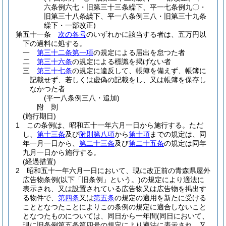
六条例六七・旧第三十三条繰下、平一七条例九〇・
旧第三十八条繰下、平一八条例三八・旧第三十九条
繰下・一部改正)
第五十一条
次の各号
のいずれかに該当する者は、五万円以
下の過料に処する。
一
第三十二条第一項
の規定による届出を怠つた者
二
第三十六条
の規定による標識を掲げない者
三
第三十七条
の規定に違反して、帳簿を備えず、帳簿に
記載せず、若しくは虚偽の記載をし、又は帳簿を保存し
なかつた者
(平一八条例三八・追加)
附
則
(施行期日)
1
この条例は、昭和五十一年六月一日から施行する。
ただ
し、
第十三条
及び
附則第八項
から
第十項
までの規定は、同
年一月一日から、
第二十三条
及び
第二十五条
の規定は同年
九月一日から施行する。
(経過措置)
2
昭和五十一年六月一日において、現に改正前の青森県屋外
広告物条例
(以下「旧条例」という。)
の規定により適法に
表示され、又は設置されている広告物又は広告物を掲出す
る物件で、
第四条
又は
第五条
の規定の適用を新たに受ける
こととなつたことによりこの条例の規定に適合しないこと
となつたものについては、同日から一年間
(同日において、
現に旧条例第五条第四号の規定により適法に表示され、又