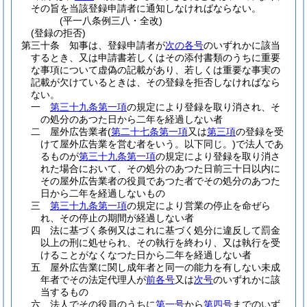
その旨を当該登録申請者に通知しなければならない。
(平一八条例三八・全改)
(登録の拒否)
第三十条
知事は、登録申請者が
次の各号
のいずれかに該当
するとき、又は申請書若しくはその添付書類のうちに重要
な事項について虚偽の記載があり、若しくは重要な事実の
記載が欠けているときは、その登録を拒否しなければなら
ない。
一
第三十九条第一項
の規定により登録を取り消され、そ
の処分のあつた日から二年を経過しない者
二
屋外広告業者
(
第二十七条第一項
又は
第三項
の登録を受
けて屋外広告業を営む者をいう。以下同じ。)
で法人であ
るものが
第三十九条第一項
の規定により登録を取り消さ
れた場合において、その処分のあつた日前三十日以内に
その屋外広告業者の役員であつた者でその処分のあつた
日から二年を経過しないもの
三
第三十九条第一項
の規定により営業の停止を命ぜら
れ、その停止の期間が経過しない者
四
法に基づく条例又はこれに基づく処分に違反して罰金
以上の刑に処せられ、その執行を終わり、又は執行を受
けることがなくなつた日から二年を経過しない者
五
屋外広告業に関し成年者と同一の能力を有しない未成
年者でその法定代理人が
前各号
又は
次号
のいずれかに該
当するもの
六
法人でその役員のうちに
第一号
から
第四号
までのいず