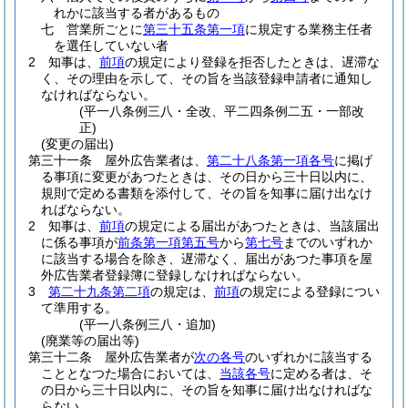
れかに該当する者があるもの
七
営業所ごとに
第三十五条第一項
に規定する業務主任者
を選任していない者
2
知事は、
前項
の規定により登録を拒否したときは、遅滞な
く、その理由を示して、その旨を当該登録申請者に通知し
なければならない。
(平一八条例三八・全改、平二四条例二五・一部改
正)
(変更の届出)
第三十一条
屋外広告業者は、
第二十八条第一項各号
に掲げ
る事項に変更があつたときは、その日から三十日以内に、
規則で定める書類を添付して、その旨を知事に届け出なけ
ればならない。
2
知事は、
前項
の規定による届出があつたときは、当該届出
に係る事項が
前条第一項第五号
から
第七号
までのいずれか
に該当する場合を除き、遅滞なく、届出があつた事項を屋
外広告業者登録簿に登録しなければならない。
3
第二十九条第二項
の規定は、
前項
の規定による登録につい
て準用する。
(平一八条例三八・追加)
(廃業等の届出等)
第三十二条
屋外広告業者が
次の各号
のいずれかに該当する
こととなつた場合においては、
当該各号
に定める者は、そ
の日から三十日以内に、その旨を知事に届け出なければな
らない。