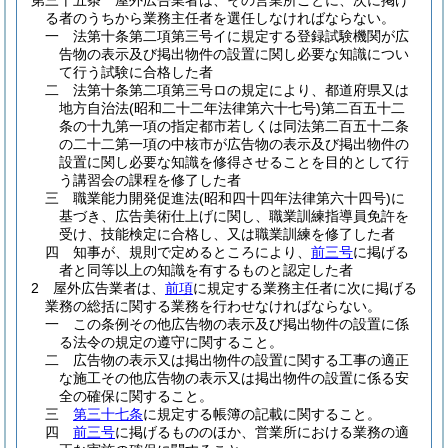
第三十五条
屋外広告業者は、その営業所ごとに、次に掲げ
る者のうちから業務主任者を選任しなければならない。
一
法第十条第二項第三号イに規定する登録試験機関が広
告物の表示及び掲出物件の設置に関し必要な知識につい
て行う試験に合格した者
二
法第十条第二項第三号ロの規定により、都道府県又は
地方自治法
(昭和二十二年法律第六十七号)
第二百五十二
条の十九第一項の指定都市若しくは同法第二百五十二条
の二十二第一項の中核市が広告物の表示及び掲出物件の
設置に関し必要な知識を修得させることを目的として行
う講習会の課程を修了した者
三
職業能力開発促進法
(昭和四十四年法律第六十四号)
に
基づき、広告美術仕上げに関し、職業訓練指導員免許を
受け、技能検定に合格し、又は職業訓練を修了した者
四
知事が、規則で定めるところにより、
前三号
に掲げる
者と同等以上の知識を有するものと認定した者
2
屋外広告業者は、
前項
に規定する業務主任者に次に掲げる
業務の総括に関する業務を行わせなければならない。
一
この条例その他広告物の表示及び掲出物件の設置に係
る法令の規定の遵守に関すること。
二
広告物の表示又は掲出物件の設置に関する工事の適正
な施工その他広告物の表示又は掲出物件の設置に係る安
全の確保に関すること。
三
第三十七条
に規定する帳簿の記載に関すること。
四
前三号
に掲げるもののほか、営業所における業務の適