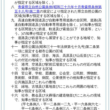
が指定する区域を除く。)
八
青森県立自然公園条例
(昭和三十六年十月青森県条例第
五十八号)
第二章
の規定により指定された県立自然公園の
区域
(知事が指定する区域を除く。)
九
高速自動車国道及び自動車専用道路の全区間、道路
(高
速自動車国道及び自動車専用道路を除く。)
の知事が指定
する区間並びに鉄道、軌道及び索道
(以下「鉄道等」とい
う。)
の知事が指定する区間
十
道路及び鉄道等から展望することができる地域で、知
事が指定する区域
十一
都市公園法
(昭和三十一年法律第七十九号)
第二条第
一項に規定する都市公園の区域
十二
河川、湖沼、渓谷、海浜、高原及び山岳並びにこれ
らの付近の地域で、知事が指定する区域
十三
港湾、空港及び駅前広場並びにこれらの付近の地域
で、知事が指定する区域
十四
官公署、学校、図書館、公会堂、公民館、博物館、
美術館、体育館、病院、公衆便所その他知事が指定する
公共施設及びこれらの敷地
十五
緑地、古墳及び墓地並びにこれらの周囲の地域で、
知事が指定する区域
十六
社寺、教会及び火葬場の建造物並びにこれらの境域
で、知事が指定する区域
(平七条例八・平一二条例一二九・平一六条例六七・
平一七条例八・平一八条例三八・平三〇条例三四・