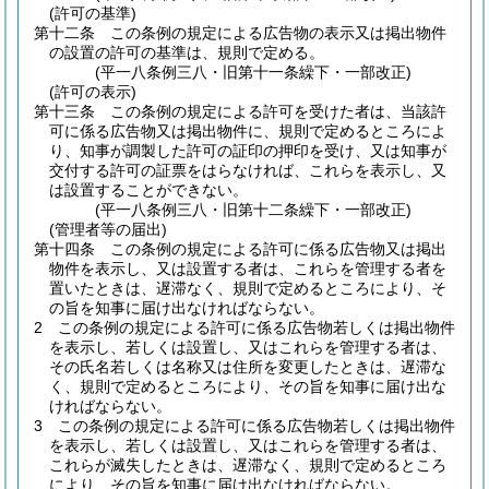
(許可の基準)
第十二条
この条例の規定による広告物の表示又は掲出物件
の設置の許可の基準は、規則で定める。
(平一八条例三八・旧第十一条繰下・一部改正)
(許可の表示)
第十三条
この条例の規定による許可を受けた者は、当該許
可に係る広告物又は掲出物件に、規則で定めるところによ
り、知事が調製した許可の証印の押印を受け、又は知事が
交付する許可の証票をはらなければ、これらを表示し、又
は設置することができない。
(平一八条例三八・旧第十二条繰下・一部改正)
(管理者等の届出)
第十四条
この条例の規定による許可に係る広告物又は掲出
物件を表示し、又は設置する者は、これらを管理する者を
置いたときは、遅滞なく、規則で定めるところにより、そ
の旨を知事に届け出なければならない。
2
この条例の規定による許可に係る広告物若しくは掲出物件
を表示し、若しくは設置し、又はこれらを管理する者は、
その氏名若しくは名称又は住所を変更したときは、遅滞な
く、規則で定めるところにより、その旨を知事に届け出な
ければならない。
3
この条例の規定による許可に係る広告物若しくは掲出物件
を表示し、若しくは設置し、又はこれらを管理する者は、
これらが滅失したときは、遅滞なく、規則で定めるところ
により、その旨を知事に届け出なければならない。