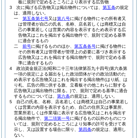
板に規則で定めるところにより表示する広告物
3
次に掲げる広告物又は掲出物件については、
第五条
の規定
は、適用しない。
一
第五条第七号
又は
第八号
に掲げる物件にその所有者又
は管理者が自己の氏名、名称、店名若しくは商標又は自
己の事業若しくは営業の内容を表示するため表示する広
告物又はこれを掲出する掲出物件で、規則で定める基準
に適合するもの
二
前号
に掲げるもののほか、
第五条各号
に掲げる物件に
その所有者又は管理者が管理上の必要に基づき表示する
広告物又はこれを掲出する掲出物件で、規則で定める基
準に適合するもの
4
政治資金規正法
(昭和二十三年法律第百九十四号)
第六条第
一項の規定による届出をした政治団体がその政治活動のた
め表示する広告物又はこれを掲出する掲出物件
(はり紙、は
り札、広告の用に供する旗、立看板その他これらに類する
広告物又は掲出物件に限る。)
で、規則で定める基準に適合
するものについては、
第六条
の規定は、適用しない。
5
自己の氏名、名称、店名若しくは商標又は自己の事業若し
くは営業の内容を表示するため、自己の住所又は事業所、
営業所若しくは作業場に表示する広告物又はこれを掲出す
る掲出物件で、
第二項第一号
に掲げるもの以外のものにつ
いては、規則で定めるところにより知事の許可を受けて表
示し、又は設置する場合に限り、
第四条
の規定は、適用し
ない。