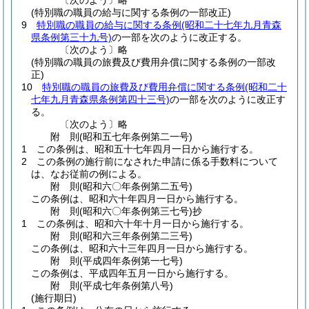
〔次のよう〕略
(特別職の職員の給与に関する条例の一部改正)
9
特別職の職員の給与に関する条例
(昭和二十七年九月青森
県条例第三十九号)
の一部を次のように改正する。
〔次のよう〕略
(特別職の職員の旅費及び費用弁償に関する条例の一部改
正)
10
特別職の職員の旅費及び費用弁償に関する条例
(昭和二十
七年九月青森県条例第四十三号)
の一部を次のように改正す
る。
〔次のよう〕略
附
則
(昭和五七年
条例第二一号)
1
この条例は、昭和五十七年四月一日から施行する。
2
この条例の施行前になされた申請に係る手数料について
は、なお従前の例による。
附
則
(昭和六〇年
条例第二五号)
この条例は、昭和六十年四月一日から施行する。
附
則
(昭和六〇年
条例第三七号)
抄
1
この条例は、昭和六十年十月一日から施行する。
附
則
(昭和六三年
条例第二三号)
この条例は、昭和六十三年四月一日から施行する。
附
則
(平成四年
条例第一七号)
この条例は、平成四年五月一日から施行する。
附
則
(平成七年
条例第八号)
(施行期日)