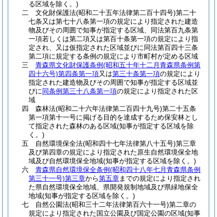
る区域を除く。)
二
文化財保護法
(昭和二十五年法律第二百十四号)
第二十
七条又は第七十八条第一項の規定により指定された建造
物及びその周囲で知事が指定する区域、同法第百九条第
一項若しくは第二項又は第百十条第一項の規定により指
定され、又は仮指定された区域並びに同法第百四十三条
第二項に規定する条例の規定により市町村が定める区域
三
青森県文化財保護条例
(昭和五十年十二月青森県条例第
四十六号)
第四条第一項
又は
第三十条第一項
の規定により
指定された建造物及びその周囲で知事が指定する区域並
びに
同条例第三十八条第一項
の規定により指定された区
域
四
森林法
(昭和二十六年法律第二百四十九号)
第二十五条
第一項第十一号に掲げる目的を達成するため保安林とし
て指定された森林のある区域
(知事が指定する区域を除
く。)
五
自然環境保全法
(昭和四十七年法律第八十五号)
第三章
及び第四章の規定により指定された原生自然環境保全地
域及び自然環境保全地域
(知事が指定する区域を除く。)
六
青森県自然環境保全条例
(昭和四十八年七月青森県条例
第三十一号)
第三章
から
第五章
までの規定により指定され
た県自然環境保全地域、県開発規制地域及び県緑地保全
地域
(知事が指定する区域を除く。)
七
自然公園法
(昭和三十二年法律第百六十一号)
第二章の
規定により指定された国立公園及び国定公園の区域
(知事