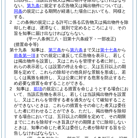
日以内に、当該広告物又は掲出物件を除却しなければなら
ない。
第九条
に規定する広告物又は掲出物件については、
同条
の規定による期間が経過した場合においても、同様と
する。
2
この条例の規定による許可に係る広告物又は掲出物件を除
却した者は、遅滞なく、規則で定めるところにより、その
旨を知事に届け出なければならない。
(平一八条例三八・旧第十六条繰下・一部改正)
(措置命令等)
第十九条
知事は、
第三条
から
第六条
まで又は
第十七条
から
前条第一項
までの規定に違反して広告物を表示し、若しく
は掲出物件を設置し、又はこれらを管理する者に対し、こ
れらの表示若しくは設置の停止を命じ、又は五日以上の期
限を定めて、これらの除却その他良好な景観を形成し、若
しくは風致を維持し、又は公衆に対する危害を防止するた
め必要な措置を命ずることができる。
2
知事は、
前項
の規定による措置を命じようとする場合にお
いて、当該広告物を表示し、若しくは当該掲出物件を設置
し、又はこれらを管理する者を過失がなくて確知すること
ができないときは、これらの措置をその命じた者又は委任
した者に行わせることができる。
ただし、掲出物件を除却
する場合においては、五日以上の期限を定めて、その期限
までにこれを除却すべき旨及びその期限までに除却しない
ときは、知事の命じた者又は委任した者が除却する旨を公
告しなければならない。