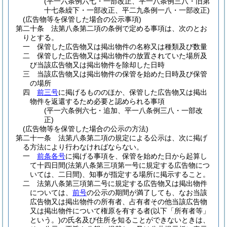
(平一六条例六七・一部改正、平一八条例三八・旧第
十七条繰下・一部改正、平二九条例一八・一部改正)
(広告物等を保管した場合の公示事項)
第二十条
法第八条第二項の条例で定める事項は、次のとお
りとする。
一
保管した広告物又は掲出物件の名称又は種類及び数量
二
保管した広告物又は掲出物件の放置されていた場所及
び当該広告物又は掲出物件を除却した日時
三
当該広告物又は掲出物件の保管を始めた日時及び保管
の場所
四
前三号
に掲げるもののほか、保管した広告物又は掲出
物件を返還するため必要と認められる事項
(平一六条例六七・追加、平一八条例三八・一部改
正)
(広告物等を保管した場合の公示の方法)
第二十一条
法第八条第二項の規定による公示は、次に掲げ
る方法により行わなければならない。
一
前条各号
に掲げる事項を、保管を始めた日から起算し
て十四日間
(法第八条第三項第一号に規定する広告物につ
いては、二日間)
、知事が指定する場所に掲示すること。
二
法第八条第三項第二号に規定する広告物又は掲出物件
については、
前号
の公示の期間が満了しても、なお当該
広告物又は掲出物件の所有者、占有者その他当該広告物
又は掲出物件について権原を有する者
(以下「所有者等」
という。)
の氏名及び住所を知ることができないときは、