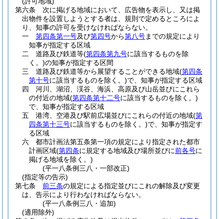
(許可地域)
第六条
次に掲げる地域において、広告物を表示し、又は掲
出物件を設置しようとする者は、規則で定めるところによ
り、知事の許可を受けなければならない。
一
第四条第一号
及び
第四号
から
第八号
までの規定により
知事が指定する区域
二
道路及び鉄道等
(
第四条第九号
に該当するものを除
く。)
の知事が指定する区間
三
道路及び鉄道等から展望することができる地域
(
第四条
第十号
に該当するものを除く。)
で、知事が指定する区域
四
河川、湖沼、渓谷、海浜、高原及び山岳並びにこれら
の付近の地域
(
第四条第十二号
に該当するものを除く。)
で、知事が指定する区域
五
港湾、空港及び駅前広場並びにこれらの付近の地域
(
第
四条第十三号
に該当するものを除く。)
で、知事が指定す
る区域
六
都市計画法第五条第一項の規定により指定された都市
計画区域
(
第四条
に規定する地域及び場所並びに
前各号
に
掲げる地域を除く。)
(平一八条例三八・一部改正)
(指定等の告示)
第七条
前三条
の規定による指定並びにこれの解除及び変更
は、告示により行わなければならない。
(平一八条例三八・追加)
(適用除外)