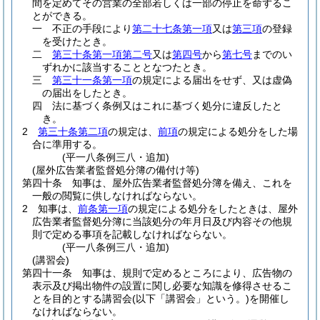
間を定めてその営業の全部若しくは一部の停止を命ずるこ
とができる。
一
不正の手段により
第二十七条第一項
又は
第三項
の登録
を受けたとき。
二
第三十条第一項第二号
又は
第四号
から
第七号
までのい
ずれかに該当することとなつたとき。
三
第三十一条第一項
の規定による届出をせず、又は虚偽
の届出をしたとき。
四
法に基づく条例又はこれに基づく処分に違反したと
き。
2
第三十条第二項
の規定は、
前項
の規定による処分をした場
合に準用する。
(平一八条例三八・追加)
(屋外広告業者監督処分簿の備付け等)
第四十条
知事は、屋外広告業者監督処分簿を備え、これを
一般の閲覧に供しなければならない。
2
知事は、
前条第一項
の規定による処分をしたときは、屋外
広告業者監督処分簿に当該処分の年月日及び内容その他規
則で定める事項を記載しなければならない。
(平一八条例三八・追加)
(講習会)
第四十一条
知事は、規則で定めるところにより、広告物の
表示及び掲出物件の設置に関し必要な知識を修得させるこ
とを目的とする講習会
(以下「講習会」という。)
を開催し
なければならない。