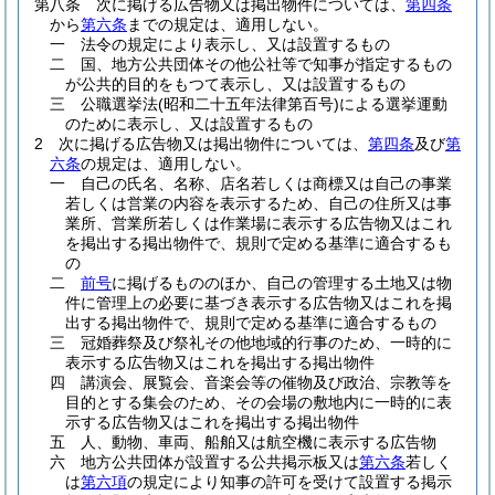
第八条
次に掲げる広告物又は掲出物件については、
第四条
から
第六条
までの規定は、適用しない。
一
法令の規定により表示し、又は設置するもの
二
国、地方公共団体その他公社等で知事が指定するもの
が公共的目的をもつて表示し、又は設置するもの
三
公職選挙法
(昭和二十五年法律第百号)
による選挙運動
のために表示し、又は設置するもの
2
次に掲げる広告物又は掲出物件については、
第四条
及び
第
六条
の規定は、適用しない。
一
自己の氏名、名称、店名若しくは商標又は自己の事業
若しくは営業の内容を表示するため、自己の住所又は事
業所、営業所若しくは作業場に表示する広告物又はこれ
を掲出する掲出物件で、規則で定める基準に適合するも
の
二
前号
に掲げるもののほか、自己の管理する土地又は物
件に管理上の必要に基づき表示する広告物又はこれを掲
出する掲出物件で、規則で定める基準に適合するもの
三
冠婚葬祭及び祭礼その他地域的行事のため、一時的に
表示する広告物又はこれを掲出する掲出物件
四
講演会、展覧会、音楽会等の催物及び政治、宗教等を
目的とする集会のため、その会場の敷地内に一時的に表
示する広告物又はこれを掲出する掲出物件
五
人、動物、車両、船舶又は航空機に表示する広告物
六
地方公共団体が設置する公共掲示板又は
第六条
若しく
は
第六項
の規定により知事の許可を受けて設置する掲示