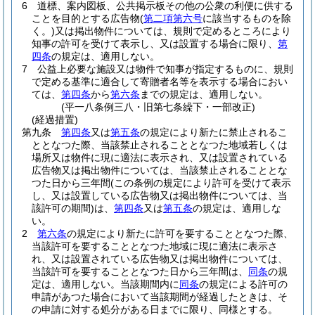
6
道標、案内図板、公共掲示板その他の公衆の利便に供する
ことを目的とする広告物
(
第二項第六号
に該当するものを除
く。)
又は掲出物件については、規則で定めるところにより
知事の許可を受けて表示し、又は設置する場合に限り、
第
四条
の規定は、適用しない。
7
公益上必要な施設又は物件で知事が指定するものに、規則
で定める基準に適合して寄贈者名等を表示する場合におい
ては、
第四条
から
第六条
までの規定は、適用しない。
(平一八条例三八・旧第七条繰下・一部改正)
(経過措置)
第九条
第四条
又は
第五条
の規定により新たに禁止されるこ
ととなつた際、当該禁止されることとなつた地域若しくは
場所又は物件に現に適法に表示され、又は設置されている
広告物又は掲出物件については、当該禁止されることとな
つた日から三年間
(この条例の規定により許可を受けて表示
し、又は設置している広告物又は掲出物件については、当
該許可の期間)
は、
第四条
又は
第五条
の規定は、適用しな
い。
2
第六条
の規定により新たに許可を要することとなつた際、
当該許可を要することとなつた地域に現に適法に表示さ
れ、又は設置されている広告物又は掲出物件については、
当該許可を要することとなつた日から三年間は、
同条
の規
定は、適用しない。
当該期間内に
同条
の規定による許可の
申請があつた場合において当該期間が経過したときは、そ
の申請に対する処分がある日までに限り、同様とする。