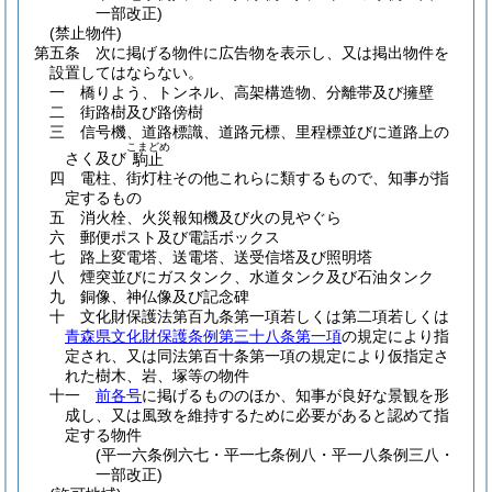
一部改正)
(禁止物件)
第五条
次に掲げる物件に広告物を表示し、又は掲出物件を
設置してはならない。
一
橋りよう、トンネル、高架構造物、分離帯及び擁壁
二
街路樹及び路傍樹
三
信号機、道路標識、道路元標、里程標並びに道路上の
こまどめ
さく及び
駒止
四
電柱、街灯柱その他これらに類するもので、知事が指
定するもの
五
消火栓、火災報知機及び火の見やぐら
六
郵便ポスト及び電話ボックス
七
路上変電塔、送電塔、送受信塔及び照明塔
八
煙突並びにガスタンク、水道タンク及び石油タンク
九
銅像、神仏像及び記念碑
十
文化財保護法第百九条第一項若しくは第二項若しくは
青森県文化財保護条例第三十八条第一項
の規定により指
定され、又は同法第百十条第一項の規定により仮指定さ
れた樹木、岩、塚等の物件
十一
前各号
に掲げるもののほか、知事が良好な景観を形
成し、又は風致を維持するために必要があると認めて指
定する物件
(平一六条例六七・平一七条例八・平一八条例三八・
一部改正)