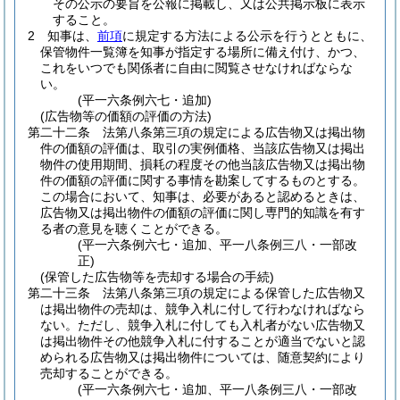
その公示の要旨を公報に掲載し、又は公共掲示板に表示
すること。
2
知事は、
前項
に規定する方法による公示を行うとともに、
保管物件一覧簿を知事が指定する場所に備え付け、かつ、
これをいつでも関係者に自由に閲覧させなければならな
い。
(平一六条例六七・追加)
(広告物等の価額の評価の方法)
第二十二条
法第八条第三項の規定による広告物又は掲出物
件の価額の評価は、取引の実例価格、当該広告物又は掲出
物件の使用期間、損耗の程度その他当該広告物又は掲出物
件の価額の評価に関する事情を勘案してするものとする。
この場合において、知事は、必要があると認めるときは、
広告物又は掲出物件の価額の評価に関し専門的知識を有す
る者の意見を聴くことができる。
(平一六条例六七・追加、平一八条例三八・一部改
正)
(保管した広告物等を売却する場合の手続)
第二十三条
法第八条第三項の規定による保管した広告物又
は掲出物件の売却は、競争入札に付して行わなければなら
ない。
ただし、競争入札に付しても入札者がない広告物又
は掲出物件その他競争入札に付することが適当でないと認
められる広告物又は掲出物件については、随意契約により
売却することができる。
(平一六条例六七・追加、平一八条例三八・一部改