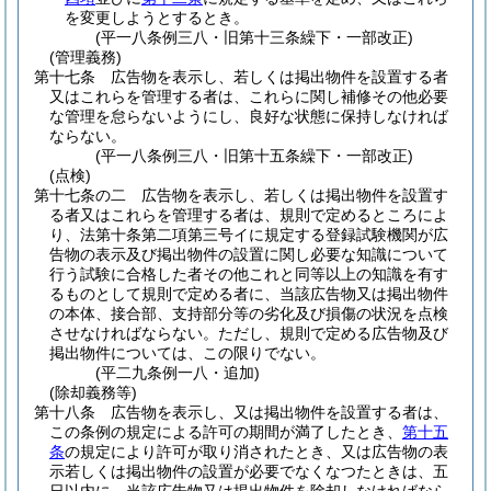
を変更しようとするとき。
(平一八条例三八・旧第十三条繰下・一部改正)
(管理義務)
第十七条
広告物を表示し、若しくは掲出物件を設置する者
又はこれらを管理する者は、これらに関し補修その他必要
な管理を怠らないようにし、良好な状態に保持しなければ
ならない。
(平一八条例三八・旧第十五条繰下・一部改正)
(点検)
第十七条の二
広告物を表示し、若しくは掲出物件を設置す
る者又はこれらを管理する者は、規則で定めるところによ
り、法第十条第二項第三号イに規定する登録試験機関が広
告物の表示及び掲出物件の設置に関し必要な知識について
行う試験に合格した者その他これと同等以上の知識を有す
るものとして規則で定める者に、当該広告物又は掲出物件
の本体、接合部、支持部分等の劣化及び損傷の状況を点検
させなければならない。
ただし、規則で定める広告物及び
掲出物件については、この限りでない。
(平二九条例一八・追加)
(除却義務等)
第十八条
広告物を表示し、又は掲出物件を設置する者は、
この条例の規定による許可の期間が満了したとき、
第十五
条
の規定により許可が取り消されたとき、又は広告物の表
示若しくは掲出物件の設置が必要でなくなつたときは、五