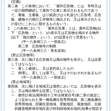
(定義)
第二条
この条例において、「屋外広告物」とは、常時又は
一定の期間継続して屋外で公衆に表示されるものであつ
て、看板、立看板、はり紙及びはり札並びに広告塔、広告
板、建物その他の工作物等に掲出され、又は表示されたも
の並びにこれらに類するものをいう。
2
この条例において、「屋外広告業」とは、屋外広告物
(以
下「広告物」という。)
の表示又は広告物を掲出する物件
(以下「掲出物件」という。)
の設置を行う営業をいう。
(平一八条例三八・一部改正)
第二章
広告物等の制限
(平一八条例三八・章名追加)
(禁止広告物等)
第三条
次に掲げる広告物又は掲出物件を表示し、又は設置
してはならない。
一
著しく破損し、又は老朽化したもの
二
倒壊し、若しくは落下し、又はそのおそれがあるもの
(平一八条例三八・一部改正)
(禁止地域等)
第四条
次に掲げる地域又は場所においては、広告物を表示
し、又は掲出物件を設置してはならない。
一
都市計画法
(昭和四十三年法律第百号)
第二章の規定に
より定められた第一種低層住居専用地域、第二種低層住
居専用地域、田園住居地域、景観地区、風致地区、伝統
的建造物群保存地区及び特別緑地保全地区
(知事が指定す