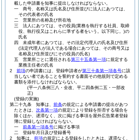
載した申請書を知事に提出しなければならない。
一
商号、名称又は氏名及び住所並びに法人にあつては、
その代表者の氏名
二
営業所の名称及び所在地
三
法人にあつては、その役員
(業務を執行する社員、取締
役、執行役又はこれらに準ずる者をいう。以下同じ。)
の
氏名
四
未成年者にあつては、その法定代理人の氏名及び住所
(法定代理人が法人である場合にあつては、その商号又は
名称及び住所並びにその役員の氏名)
五
営業所ごとに選任される
第三十五条第一項
に規定する
業務主任者の氏名
2
前項
の申請書には、登録申請者が
第三十条第一項各号
に該
当しない者であることを誓約する書面その他規則で定める
書類を添付しなければならない。
(平一八条例三八・全改、平二四条例二五・一部改
正)
(登録の実施)
第二十九条
知事は、
前条
の規定による申請書の提出があつ
たときは、
次条第一項
の規定により登録を拒否する場合を
除くほか、遅滞なく、次に掲げる事項を屋外広告業者登録
簿に登録しなければならない。
一
前条第一項各号
に掲げる事項
二
登録年月日及び登録番号
2
知事は、
前項
の規定による登録をしたときは、遅滞なく、