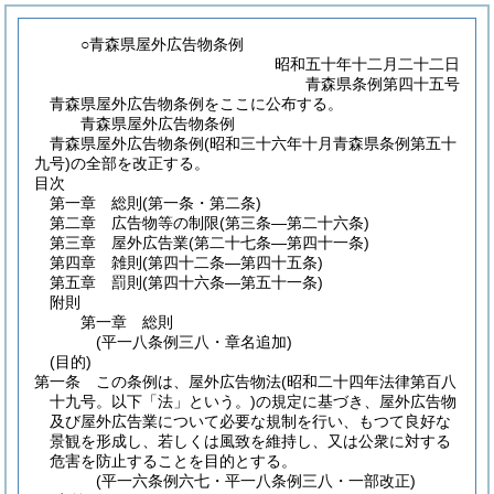
○青森県屋外広告物条例
昭和五十年十二月二十二日
青森県条例第四十五号
青森県屋外広告物条例をここに公布する。
青森県屋外広告物条例
青森県屋外広告物条例(昭和三十六年十月青森県条例第五十
九号)の全部を改正する。
目次
第一章
総則
(第一条・第二条)
第二章
広告物等の制限
(第三条―第二十六条)
第三章
屋外広告業
(第二十七条―第四十一条)
第四章
雑則
(第四十二条―第四十五条)
第五章
罰則
(第四十六条―第五十一条)
附則
第一章
総則
(平一八条例三八・章名追加)
(目的)
第一条
この条例は、屋外広告物法
(昭和二十四年法律第百八
十九号。以下「法」という。)
の規定に基づき、屋外広告物
及び屋外広告業について必要な規制を行い、もつて良好な
景観を形成し、若しくは風致を維持し、又は公衆に対する
危害を防止することを目的とする。
(平一六条例六七・平一八条例三八・一部改正)