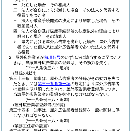
一
死亡した場合 その相続人
二
法人が合併により消滅した場合 その法人を代表する
役員であつた者
三
法人が破産手続開始の決定により解散した場合 その
破産管財人
四
法人が合併及び破産手続開始の決定以外の理由により
解散した場合 その清算人
五
県内における屋外広告業を廃止した場合 屋外広告業
者であつた個人又は屋外広告業者であつた法人を代表す
る役員
2
屋外広告業者が
前項各号
のいずれかに該当するに至つたと
きは、当該屋外広告業者の登録は、その効力を失う。
(平一八条例三八・追加)
(登録の抹消)
第三十三条
知事は、屋外広告業者の登録がその効力を失つ
たとき、又は
第三十九条第一項
の規定により屋外広告業者
の登録を取り消したときは、屋外広告業者登録簿につき、
当該屋外広告業者の登録を抹消しなければならない。
(平一八条例三八・追加)
(屋外広告業者登録簿の閲覧)
第三十四条
知事は、屋外広告業者登録簿を一般の閲覧に供
しなければならない。
(平一八条例三八・追加)
(業務主任者の設置)