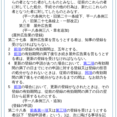
らの者となつた者がしたものとみなし、従前のこれらの者
に対してした処分、手続その他の行為は、新たにこれらの
者となつた者に対してしたものとみなす。
(平一六条例六七・旧第二十一条繰下、平一八条例三
八・旧第二十七条繰上・一部改正)
第三章
屋外広告業
(平一八条例三八・章名追加)
(屋外広告業の登録)
第二十七条
屋外広告業を営もうとする者は、知事の登録を
受けなければならない。
2
前項
の登録の有効期間は、五年とする。
3
前項
の有効期間の満了後引き続き屋外広告業を営もうとす
る者は、更新の登録を受けなければならない。
4
更新の登録の申請があつた場合において、
第二項
の有効期
間の満了の日までにその申請に対する登録又は登録の拒否
の処分がなされないときは、従前の登録は、
同項
の有効期
間の満了後もその処分がなされるまでの間は、なお効力を
有する。
5
前項
の場合において、更新の登録がなされたときは、その
登録の有効期間は、従前の登録の有効期間の満了の日の翌
日から起算するものとする。
(平一八条例三八・追加)
(登録の申請)
第二十八条
前条第一項
又は
第三項
の登録を受けようとする
者
(以下「登録申請者」という。)
は、次に掲げる事項を記