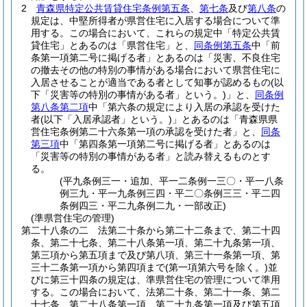
2
青森県特定公共賃貸住宅条例第五条
、
第七条
及び
第八条
の
規定は、中堅所得者が県営住宅に入居する場合について準
用する。
この場合において、これらの規定中「特定公共賃
貸住宅」とあるのは「県営住宅」と、
同条例第五条
中「前
条第一項第二号に掲げる者」とあるのは「災害、不良住宅
の撤去その他の特別の事情がある場合において県営住宅に
入居させることが適当である者として知事が認めるもの
(以
下「災害等の特別の事情がある者」という。)
」と、
同条例
第八条第二項
中「第六条の規定により入居の承認を受けた
者
(以下「入居承認者」という。)
」とあるのは「青森県県
営住宅条例第二十六条第一項の承認を受けた者」と、
同条
第三項
中「第四条第一項第二号に掲げる者」とあるのは
「災害等の特別の事情がある者」と読み替えるものとす
る。
(平九条例三一・追加、平一二条例一三〇・平一八条
例三九・平一九条例三四・平二〇条例三三・平二四
条例四三・平二九条例二九・一部改正)
(準県営住宅の管理)
第二十八条の二
法第二十条から第二十二条まで、第二十四
条、第二十七条、第二十八条第一項、第二十九条第一項、
第三項から第五項まで及び第八項、第三十一条第一項、第
三十二条第一項から第四項まで
(第一項第六号を除く。)
並
びに第三十四条の規定は、準県営住宅の管理について準用
する。
この場合において、法第二十条、第二十一条、第二
十七条、第二十八条第一項、第二十九条第一項及び第五項