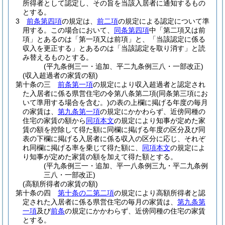
所得者として認定し、その旨を当該入居者に通知するもの
とする。
3
前条第四項
の規定は、
前二項
の規定による認定について準
用する。
この場合において、
同条第四項
中「第二項又は前
項」とあるのは「第一項又は前項」と、「当該認定に係る
収入を更正する」とあるのは「当該認定を取り消す」と読
み替えるものとする。
(平九条例三一・追加、平二九条例三八・一部改正)
(収入超過者の家賃の額)
第十条の三
前条第一項
の規定により収入超過者と認定され
た入居者に係る県営住宅の令第八条第二項
(同条第三項にお
いて準用する場合を含む。)
の表の上欄に掲げる年度の毎月
の家賃は、
第九条第一項
の規定にかかわらず、近傍同種の
住宅の家賃の額から
同項本文
の規定により知事が定めた家
賃の額を控除して得た額に同欄に掲げる年度の区分及び同
表の下欄に掲げる入居者に係る収入の区分に応じ、それぞ
れ同欄に掲げる率を乗じて得た額に、
同項本文
の規定によ
り知事が定めた家賃の額を加えて得た額とする。
(平九条例三一・追加、平一八条例三九・平二九条例
三八・一部改正)
(高額所得者の家賃の額)
第十条の四
第十条の二第二項
の規定により高額所得者と認
定された入居者に係る県営住宅の毎月の家賃は、
第九条第
一項
及び
前条
の規定にかかわらず、近傍同種の住宅の家賃
とする。