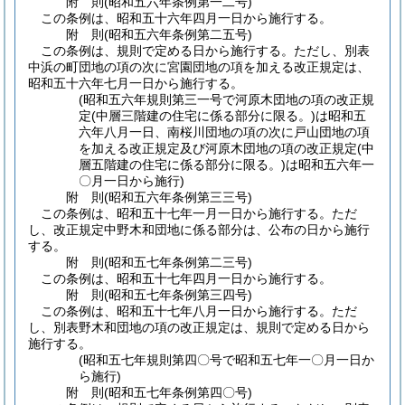
附
則
(昭和五六年
条例第一二号)
この条例は、昭和五十六年四月一日から施行する。
附
則
(昭和五六年
条例第二五号)
この条例は、規則で定める日から施行する。
ただし、別表
中浜の町団地の項の次に宮園団地の項を加える改正規定は、
昭和五十六年七月一日から施行する。
(昭和五六年規則第三一号で河原木団地の項の改正規
定(中層三階建の住宅に係る部分に限る。)は昭和五
六年八月一日、南桜川団地の項の次に戸山団地の項
を加える改正規定及び河原木団地の項の改正規定(中
層五階建の住宅に係る部分に限る。)は昭和五六年一
〇月一日から施行)
附
則
(昭和五六年
条例第三三号)
この条例は、昭和五十七年一月一日から施行する。
ただ
し、改正規定中野木和団地に係る部分は、公布の日から施行
する。
附
則
(昭和五七年
条例第二三号)
この条例は、昭和五十七年四月一日から施行する。
附
則
(昭和五七年
条例第三四号)
この条例は、昭和五十七年八月一日から施行する。
ただ
し、別表野木和団地の項の改正規定は、規則で定める日から
施行する。
(昭和五七年規則第四〇号で昭和五七年一〇月一日か
ら施行)
附
則
(昭和五七年
条例第四〇号)