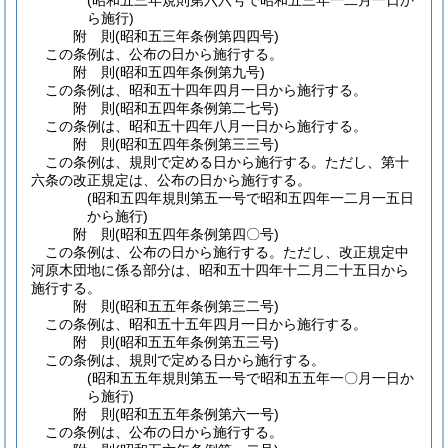
(昭和五三年規則第六六号で昭和五三年一二月一日か
ら施行)
附
則
(昭和五三年
条例第四四号)
この条例は、公布の日から施行する。
附
則
(昭和五四年
条例第九号)
この条例は、昭和五十四年四月一日から施行する。
附
則
(昭和五四年
条例第二七号)
この条例は、昭和五十四年八月一日から施行する。
附
則
(昭和五四年
条例第三三号)
この条例は、規則で定める日から施行する。
ただし、第十
六条の改正規定は、公布の日から施行する。
(昭和五四年規則第五一号で昭和五四年一二月一五日
から施行)
附
則
(昭和五四年
条例第四〇号)
この条例は、公布の日から施行する。
ただし、改正規定中
河原木団地に係る部分は、昭和五十四年十二月二十五日から
施行する。
附
則
(昭和五五年
条例第三二号)
この条例は、昭和五十五年四月一日から施行する。
附
則
(昭和五五年
条例第五三号)
この条例は、規則で定める日から施行する。
(昭和五五年規則第五一号で昭和五五年一〇月一日か
ら施行)
附
則
(昭和五五年
条例第六一号)
この条例は、公布の日から施行する。