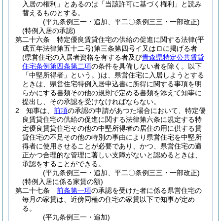
入居の権利」とあるのは「当該許可に基づく権利」と読み
替えるものとする。
(平九条例三一・追加、平二〇条例三三・一部改正)
(特例入居の承認)
第二十六条
特定優良賃貸住宅の供給の促進に関する法律
(平
成五年法律第五十二号)
第三条第四号イ又はロに掲げる者
(県営住宅の入居者資格を有する者及び
青森県特定公共賃貸
住宅条例第四条第二項
の条件を具備しない者を除く。以下
「中堅所得者」という。)
は、県営住宅に入居しようとする
ときは、県営住宅特例入居申込書に所得に関する事項を明
らかにする書類その他の規則で定める書類を添えて知事に
提出し、その承認を受けなければならない。
2
知事は、
前項
の承認の申請があつた場合において、特定優
良賃貸住宅の供給の促進に関する法律第六条に規定する特
定優良賃貸住宅その他の中堅所得者の居住の用に供する賃
貸住宅の不足その他の特別の事由により県営住宅を中堅所
得者に使用させることが必要であり、かつ、県営住宅の適
正かつ合理的な管理に著しい支障がないと認めるときは、
承認をすることができる。
(平九条例三一・追加、平二〇条例三三・一部改正)
(特例入居に係る家賃の額)
第二十七条
前条第一項
の承認を受けた者に係る県営住宅の
毎月の家賃は、近傍同種の住宅の家賃以下で知事が定め
る。
(平九条例三一・追加)