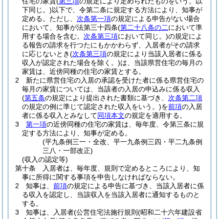
住宅の家賃
(
第三項
の規定により定められたものをいう。以
下同じ。)
以下で、令第二条に規定する方法により、知事が
定める。
ただし、
次条第一項
の規定による申告がない場合
において、知事が法第三十四条
(
第二十八条の二
において準
用する場合を含む。
次条第三項
において同じ。)
の規定によ
る報告の請求を行つたにもかかわらず、入居者がその請求
に応じないとき
(
次条第三項
の規定により当該入居者に係る
収入が認定された場合を除く。)
は、当該県営住宅の毎月の
家賃は、近傍同種の住宅の家賃とする。
2
新たに県営住宅の入居の承認を受けた者に係る県営住宅の
毎月の家賃については、当該者の入居の申込みに係る収入
(
第五条
の規定により提出された書類に基づき、
次条第二項
の規定の例に準じて認定された収入をいう。)
を
前項
の入居
者に係る収入とみなして
同項本文
の規定を適用する。
3
第一項
の近傍同種の住宅の家賃は、毎年度、令第三条に規
定する方法により、知事が定める。
(平九条例三一・全改、平一九条例三四・平二九条例
三八・一部改正)
(収入の認定等)
第十条
入居者は、毎年度、規則で定めるところにより、知
事に所得に関する事項を申告しなければならない。
2
知事は、
前項
の規定による申告に基づき、当該入居者に係
る収入を認定し、当該収入を当該入居者に通知するものと
する。
3
知事は、入居者
(公営住宅法施行規則
(昭和二十六年建設省