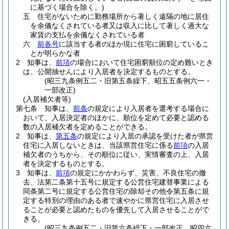
に基づく場合を除く。)
五
住宅がないために勤務場所から著しく遠隔の地に居住
を余儀なくされている者又は収入に比して著しく過大な
家賃の支払を余儀なくされている者
六
前各号
に該当する者のほか現に住宅に困窮しているこ
とが明らかな者
2
知事は、
前項
の場合において住宅困窮順位の定め難いとき
は、公開抽せんにより入居者を決定するものとする。
(昭三九条例五二・旧第五条繰下、昭五五条例六一・
一部改正)
(入居補欠者等)
第七条
知事は、
前条
の規定により入居者を選考する場合に
おいて、入居決定者のほかに、順位を定めて必要と認める
数の入居補欠者を定めることができる。
2
知事は、
第五条
の規定により入居の承認を受けた者が県営
住宅に入居しないときは、当該県営住宅に係る
前項
の入居
補欠者のうちから、その順位に従い、実情審査の上、入居
者を決定するものとする。
3
知事は、
前項
の規定にかかわらず、災害、不良住宅の撤
去、法第二条第十五号に規定する公営住宅建替事業による
同条第二号に規定する公営住宅の除却その他令第五条に規
定する特別の理由のある者で速やかに県営住宅に入居させ
ることが必要と認めたものを優先して入居させることがで
きる。
(昭三九条例五二・旧第六条繰下・一部改正、昭四六