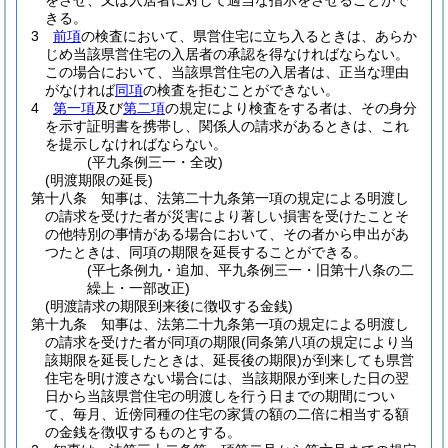
をさせ、又は入居者に対して適当な指示をさせることがで
きる。
3
前項
の検査において、県営住宅に立ち入るときは、あらか
じめ当該県営住宅の入居者の承認を得なければならない。
この場合において、当該県営住宅の入居者は、正当な理由
がなければ
同項
の検査を拒むことができない。
4
第一項
及び
第二項
の規定により検査をする者は、その身分
を示す証明書を携帯し、関係人の請求があるときは、これ
を提示しなければならない。
(平九条例三一・全改)
(明渡期限の延長)
第十八条
知事は、法第二十九条第一項の規定による明渡し
の請求を受けた者が災害により著しい損害を受けたことそ
の他特別の事情がある場合において、その者から申出があ
つたときは、同項の期限を延長することができる。
(平七条例九・追加、平九条例三一・旧第十八条の二
繰上・一部改正)
(明渡請求の期限到来後に徴収する金銭)
第十九条
知事は、法第二十九条第一項の規定による明渡し
の請求を受けた者が同項の期限
(同条第八項の規定により当
該期限を延長したときは、延長後の期限)
が到来しても県営
住宅を明け渡さない場合には、当該期限が到来した日の翌
日から当該県営住宅の明渡しを行う日までの期間につい
て、毎月、近傍同種の住宅の家賃の額の二倍に相当する額
の金銭を徴収するものとする。