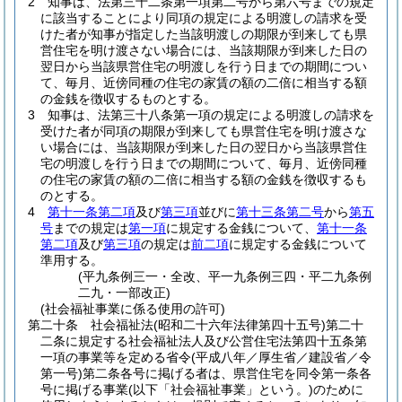
2
知事は、法第三十二条第一項第二号から第六号までの規定
に該当することにより同項の規定による明渡しの請求を受
けた者が知事が指定した当該明渡しの期限が到来しても県
営住宅を明け渡さない場合には、当該期限が到来した日の
翌日から当該県営住宅の明渡しを行う日までの期間につい
て、毎月、近傍同種の住宅の家賃の額の二倍に相当する額
の金銭を徴収するものとする。
3
知事は、法第三十八条第一項の規定による明渡しの請求を
受けた者が同項の期限が到来しても県営住宅を明け渡さな
い場合には、当該期限が到来した日の翌日から当該県営住
宅の明渡しを行う日までの期間について、毎月、近傍同種
の住宅の家賃の額の二倍に相当する額の金銭を徴収するも
のとする。
4
第十一条第二項
及び
第三項
並びに
第十三条第二号
から
第五
号
までの規定は
第一項
に規定する金銭について、
第十一条
第二項
及び
第三項
の規定は
前二項
に規定する金銭について
準用する。
(平九条例三一・全改、平一九条例三四・平二九条例
二九・一部改正)
(社会福祉事業に係る使用の許可)
第二十条
社会福祉法
(昭和二十六年法律第四十五号)
第二十
二条に規定する社会福祉法人及び公営住宅法第四十五条第
一項の事業等を定める省令
(平成八年／厚生省／建設省／令
第一号)
第二条各号に掲げる者は、県営住宅を同令第一条各
号に掲げる事業
(以下「社会福祉事業」という。)
のために