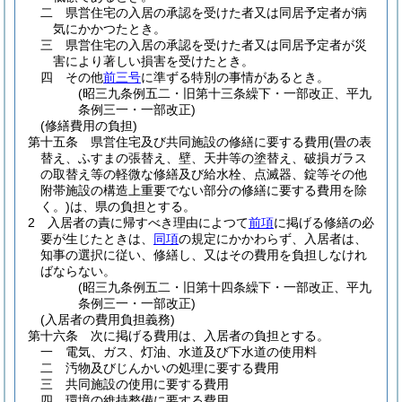
二
県営住宅の入居の承認を受けた者又は同居予定者が病
気にかかつたとき。
三
県営住宅の入居の承認を受けた者又は同居予定者が災
害により著しい損害を受けたとき。
四
その他
前三号
に準ずる特別の事情があるとき。
(昭三九条例五二・旧第十三条繰下・一部改正、平九
条例三一・一部改正)
(修繕費用の負担)
第十五条
県営住宅及び共同施設の修繕に要する費用
(畳の表
替え、ふすまの張替え、壁、天井等の塗替え、破損ガラス
の取替え等の軽微な修繕及び給水栓、点滅器、錠等その他
附帯施設の構造上重要でない部分の修繕に要する費用を除
く。)
は、県の負担とする。
2
入居者の責に帰すべき理由によつて
前項
に掲げる修繕の必
要が生じたときは、
同項
の規定にかかわらず、入居者は、
知事の選択に従い、修繕し、又はその費用を負担しなけれ
ばならない。
(昭三九条例五二・旧第十四条繰下・一部改正、平九
条例三一・一部改正)
(入居者の費用負担義務)
第十六条
次に掲げる費用は、入居者の負担とする。
一
電気、ガス、灯油、水道及び下水道の使用料
二
汚物及びじんかいの処理に要する費用
三
共同施設の使用に要する費用
四
環境の維持整備に要する費用