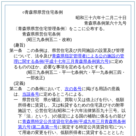
○青森県県営住宅条例
昭和三十六年十二月二十日
青森県条例第六十九号
〔青森県県営住宅管理条例〕をここに公布する。
青森県県営住宅条例
(昭三九条例五二・改称)
(趣旨)
第一条
この条例は、県営住宅及び共同施設の設置及び管理
について、法令及び
青森県指定管理者による公の施設の管
理に関する条例
(平成十七年三月青森県条例第六号)
に定め
るもののほか、必要な事項を定めるものとする。
(昭三九条例五二・平一七条例六・平一九条例三四・
一部改正)
(定義)
第二条
この条例において、
次の各号
に掲げる用語の意義
は、
当該各号
に定めるところによる。
一
県営住宅 県が建設、買取り又は借上げを行い、低額
所得者に賃貸し、又は転貸するための住宅及びその附帯
施設で、公営住宅法
(昭和二十六年法律第百九十三号。以
下「法」という。)
の規定による国の補助に係るもの並び
に
青森県特定公共賃貸住宅条例
(平成九年三月青森県条例
第六号)
第二条第一号
に規定する特定公共賃貸住宅につい
て用途の変更を行い、低額所得者に賃貸することとした