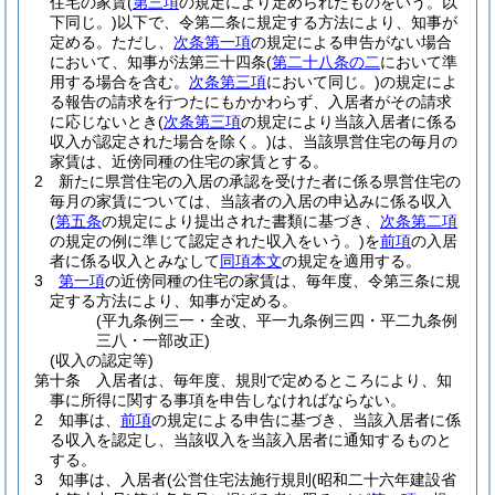
住宅の家賃
(
第三項
の規定により定められたものをいう。以
下同じ。)
以下で、令第二条に規定する方法により、知事が
定める。
ただし、
次条第一項
の規定による申告がない場合
において、知事が法第三十四条
(
第二十八条の二
において準
用する場合を含む。
次条第三項
において同じ。)
の規定によ
る報告の請求を行つたにもかかわらず、入居者がその請求
に応じないとき
(
次条第三項
の規定により当該入居者に係る
収入が認定された場合を除く。)
は、当該県営住宅の毎月の
家賃は、近傍同種の住宅の家賃とする。
2
新たに県営住宅の入居の承認を受けた者に係る県営住宅の
毎月の家賃については、当該者の入居の申込みに係る収入
(
第五条
の規定により提出された書類に基づき、
次条第二項
の規定の例に準じて認定された収入をいう。)
を
前項
の入居
者に係る収入とみなして
同項本文
の規定を適用する。
3
第一項
の近傍同種の住宅の家賃は、毎年度、令第三条に規
定する方法により、知事が定める。
(平九条例三一・全改、平一九条例三四・平二九条例
三八・一部改正)
(収入の認定等)
第十条
入居者は、毎年度、規則で定めるところにより、知
事に所得に関する事項を申告しなければならない。
2
知事は、
前項
の規定による申告に基づき、当該入居者に係
る収入を認定し、当該収入を当該入居者に通知するものと
する。
3
知事は、入居者
(公営住宅法施行規則
(昭和二十六年建設省