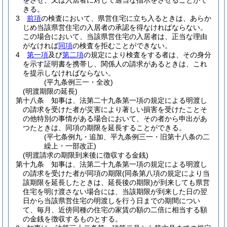
をさせ、又は入居者に対して適当な指示をさせることがで
きる。
3
前項
の検査において、県営住宅に立ち入るときは、あらか
じめ当該県営住宅の入居者の承認を得なければならない。
この場合において、当該県営住宅の入居者は、正当な理由
がなければ
同項
の検査を拒むことができない。
4
第一項
及び
第二項
の規定により検査をする者は、その身分
を示す証明書を携帯し、関係人の請求があるときは、これ
を提示しなければならない。
(平九条例三一・全改)
(明渡期限の延長)
第十八条
知事は、法第二十九条第一項の規定による明渡し
の請求を受けた者が災害により著しい損害を受けたことそ
の他特別の事情がある場合において、その者から申出があ
つたときは、同項の期限を延長することができる。
(平七条例九・追加、平九条例三一・旧第十八条の二
繰上・一部改正)
(明渡請求の期限到来後に徴収する金銭)
第十九条
知事は、法第二十九条第一項の規定による明渡し
の請求を受けた者が同項の期限
(同条第八項の規定により当
該期限を延長したときは、延長後の期限)
が到来しても県営
住宅を明け渡さない場合には、当該期限が到来した日の翌
日から当該県営住宅の明渡しを行う日までの期間につい
て、毎月、近傍同種の住宅の家賃の額の二倍に相当する額
の金銭を徴収するものとする。