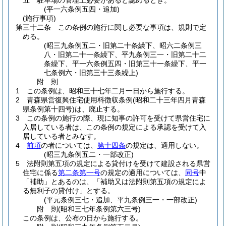
五
駐車場の管理上必要があると認めるとき。
(平一六条例五四・追加)
(施行事項)
第三十二条
この条例の施行に関し必要な事項は、規則で定
める。
(昭三九条例五二・旧第二十条繰下、昭六二条例三
八・旧第二十一条繰下、平九条例三一・旧第二十二
条繰下、平一六条例五四・旧第三十一条繰下、平一
七条例六・旧第三十三条繰上)
附
則
1
この条例は、昭和三十七年二月一日から施行する。
2
青森県営復興住宅使用料徴収条例
(昭和二十三年四月青森
県条例第十四号)
は、廃止する。
3
この条例の施行の際、現に知事の許可を受けて県営住宅に
入居している者は、この条例の規定による承認を受けて入
居している者とみなす。
4
前項
の者については、
第十四条
の規定は、適用しない。
(昭三九条例五二・一部改正)
5
法附則第五項の規定による貸付けを受けて建設される県営
住宅に係る
第二条第一号
の規定の適用については、
同号
中
「補助」とあるのは、「補助又は法附則第五項の規定によ
る無利子の貸付け」とする。
(平元条例三七・追加、平九条例三一・一部改正)
附
則
(昭和三七年
条例第六三号)
この条例は、公布の日から施行する。