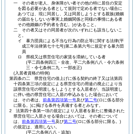
一
その者が老人、身体障がい者その他の特に居住の安定
を図る必要がある者として規則で定める者でない場合に
あつては、現に同居し、又は同居しようとする親族
(婚姻
の届出をしないが事実上婚姻関係と同様の事情にある者
その他婚姻の予約者を含む。)
があること。
二
その者又はその同居者が次のいずれにも該当しないこ
と。
イ
暴力団員による不当な行為の防止等に関する法律
(平
成三年法律第七十七号)
第二条第六号に規定する暴力団
員
ロ
県税又は県営住宅の家賃を滞納している者
(平二四条例四三・全改、平二六条例八八・令六条例
三・令七条例二九・一部改正)
(入居者資格の特例)
第四条の二
県営住宅の借上げに係る契約の終了又は法第四
十四条第三項の規定による県営住宅の用途の廃止により当
該県営住宅の明渡しをしようとする入居者が、当該明渡し
に伴い他の県営住宅に入居の申込みをした場合において
は、その者は、
前条第四項第一号
及び
第二号
(ロに係る部分
に限る。)
に掲げる条件を具備する者とみなす。
2
法第四十条第一項の規定により入居者を新たに整備された
県営住宅に入居させる場合においては、その者について
は、
前条第四項第一号
及び
第二号
(ロに係る部分に限る。)
の規定は、適用しない。
(平二六条例八八・追加)