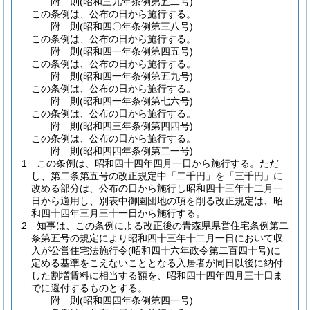
附
則
(昭和三九年
条例第五二号)
この条例は、公布の日から施行する。
附
則
(昭和四〇年
条例第三八号)
この条例は、公布の日から施行する。
附
則
(昭和四一年
条例第四五号)
この条例は、公布の日から施行する。
附
則
(昭和四一年
条例第五九号)
この条例は、公布の日から施行する。
附
則
(昭和四一年
条例第七六号)
この条例は、公布の日から施行する。
附
則
(昭和四三年
条例第四四号)
この条例は、公布の日から施行する。
附
則
(昭和四四年
条例第二一号)
1
この条例は、昭和四十四年四月一日から施行する。
ただ
し、第二条第五号の改正規定中「二千円」を「三千円」に
改める部分は、公布の日から施行し昭和四十三年十二月一
日から適用し、別表中御園団地の項を削る改正規定は、昭
和四十四年三月三十一日から施行する。
2
知事は、この条例による改正後の青森県県営住宅条例第二
条第五号の規定により昭和四十三年十二月一日において収
入が公営住宅法施行令
(昭和四十六年政令第二百四十号)
に
定める基準をこえないこととなる入居者が同日以後に納付
した割増賃料に相当する額を、昭和四十四年四月三十日ま
でに還付するものとする。
附
則
(昭和四四年
条例第四一号)