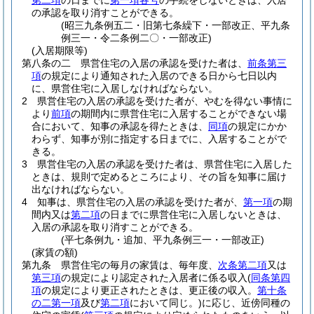
第二項
の日までに
第一項各号
の手続をしないときは、入居
の承認を取り消すことができる。
(昭三九条例五二・旧第七条繰下・一部改正、平九条
例三一・令二条例二〇・一部改正)
(入居期限等)
第八条の二
県営住宅の入居の承認を受けた者は、
前条第三
項
の規定により通知された入居のできる日から七日以内
に、県営住宅に入居しなければならない。
2
県営住宅の入居の承認を受けた者が、やむを得ない事情に
より
前項
の期間内に県営住宅に入居することができない場
合において、知事の承認を得たときは、
同項
の規定にかか
わらず、知事が別に指定する日までに、入居することがで
きる。
3
県営住宅の入居の承認を受けた者は、県営住宅に入居した
ときは、規則で定めるところにより、その旨を知事に届け
出なければならない。
4
知事は、県営住宅の入居の承認を受けた者が、
第一項
の期
間内又は
第二項
の日までに県営住宅に入居しないときは、
入居の承認を取り消すことができる。
(平七条例九・追加、平九条例三一・一部改正)
(家賃の額)
第九条
県営住宅の毎月の家賃は、毎年度、
次条第二項
又は
第三項
の規定により認定された入居者に係る収入
(
同条第四
項
の規定により更正されたときは、更正後の収入。
第十条
の二第一項
及び
第二項
において同じ。)
に応じ、近傍同種の