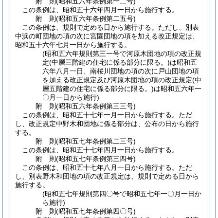
附
則
(昭和五六年
条例第一二号)
この条例は、昭和五十六年四月一日から施行する。
附
則
(昭和五六年
条例第二五号)
この条例は、規則で定める日から施行する。
ただし、別表
中浜の町団地の項の次に宮園団地の項を加える改正規定は、
昭和五十六年七月一日から施行する。
(昭和五六年規則第三一号で河原木団地の項の改正規
定(中層三階建の住宅に係る部分に限る。)は昭和五
六年八月一日、南桜川団地の項の次に戸山団地の項
を加える改正規定及び河原木団地の項の改正規定(中
層五階建の住宅に係る部分に限る。)は昭和五六年一
〇月一日から施行)
附
則
(昭和五六年
条例第三三号)
この条例は、昭和五十七年一月一日から施行する。
ただ
し、改正規定中野木和団地に係る部分は、公布の日から施行
する。
附
則
(昭和五七年
条例第二三号)
この条例は、昭和五十七年四月一日から施行する。
附
則
(昭和五七年
条例第三四号)
この条例は、昭和五十七年八月一日から施行する。
ただ
し、別表野木和団地の項の改正規定は、規則で定める日から
施行する。
(昭和五七年規則第四〇号で昭和五七年一〇月一日か
ら施行)
附
則
(昭和五七年
条例第四〇号)