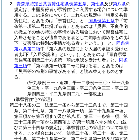
2
青森県特定公共賃貸住宅条例第五条
、
第七条
及び
第八条
の
規定は、中堅所得者が県営住宅に入居する場合について準
用する。
この場合において、これらの規定中「特定公共賃
貸住宅」とあるのは「県営住宅」と、
同条例第五条
中「前
条第一項第二号に掲げる者」とあるのは「災害、不良住宅
の撤去その他の特別の事情がある場合において県営住宅に
入居させることが適当である者として知事が認めるもの
(以
下「災害等の特別の事情がある者」という。)
」と、
同条例
第八条第二項
中「第六条の規定により入居の承認を受けた
者
(以下「入居承認者」という。)
」とあるのは「青森県県
営住宅条例第二十六条第一項の承認を受けた者」と、
同条
第三項
中「第四条第一項第二号に掲げる者」とあるのは
「災害等の特別の事情がある者」と読み替えるものとす
る。
(平九条例三一・追加、平一二条例一三〇・平一八条
例三九・平一九条例三四・平二〇条例三三・平二四
条例四三・平二九条例二九・一部改正)
(準県営住宅の管理)
第二十八条の二
法第二十条から第二十二条まで、第二十四
条、第二十七条、第二十八条第一項、第二十九条第一項、
第三項から第五項まで及び第八項、第三十一条第一項、第
三十二条第一項から第四項まで
(第一項第六号を除く。)
並
びに第三十四条の規定は、準県営住宅の管理について準用
する。
この場合において、法第二十条、第二十一条、第二
十七条、第二十八条第一項、第二十九条第一項及び第五項