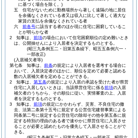
に基づく場合を除く。)
五
住宅がないために勤務場所から著しく遠隔の地に居住
を余儀なくされている者又は収入に比して著しく過大な
家賃の支払を余儀なくされている者
六
前各号
に該当する者のほか現に住宅に困窮しているこ
とが明らかな者
2
知事は、
前項
の場合において住宅困窮順位の定め難いとき
は、公開抽せんにより入居者を決定するものとする。
(昭三九条例五二・旧第五条繰下、昭五五条例六一・
一部改正)
(入居補欠者等)
第七条
知事は、
前条
の規定により入居者を選考する場合に
おいて、入居決定者のほかに、順位を定めて必要と認める
数の入居補欠者を定めることができる。
2
知事は、
第五条
の規定により入居の承認を受けた者が県営
住宅に入居しないときは、当該県営住宅に係る
前項
の入居
補欠者のうちから、その順位に従い、実情審査の上、入居
者を決定するものとする。
3
知事は、
前項
の規定にかかわらず、災害、不良住宅の撤
去、法第二条第十五号に規定する公営住宅建替事業による
同条第二号に規定する公営住宅の除却その他令第五条に規
定する特別の理由のある者で速やかに県営住宅に入居させ
ることが必要と認めたものを優先して入居させることがで
きる。
(昭三九条例五二・旧第六条繰下・一部改正、昭四六