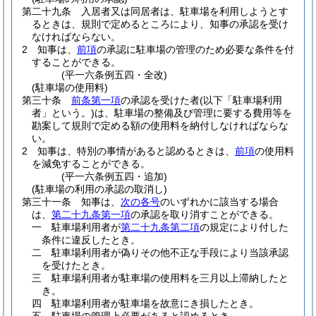
第二十九条
入居者又は同居者は、駐車場を利用しようとす
るときは、規則で定めるところにより、知事の承認を受け
なければならない。
2
知事は、
前項
の承認に駐車場の管理のため必要な条件を付
することができる。
(平一六条例五四・全改)
(駐車場の使用料)
第三十条
前条第一項
の承認を受けた者
(以下「駐車場利用
者」という。)
は、駐車場の整備及び管理に要する費用等を
勘案して規則で定める額の使用料を納付しなければならな
い。
2
知事は、特別の事情があると認めるときは、
前項
の使用料
を減免することができる。
(平一六条例五四・追加)
(駐車場の利用の承認の取消し)
第三十一条
知事は、
次の各号
のいずれかに該当する場合
は、
第二十九条第一項
の承認を取り消すことができる。
一
駐車場利用者が
第二十九条第二項
の規定により付した
条件に違反したとき。
二
駐車場利用者が偽りその他不正な手段により当該承認
を受けたとき。
三
駐車場利用者が駐車場の使用料を三月以上滞納したと
き。
四
駐車場利用者が駐車場を故意にき損したとき。