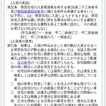
(入居の承認)
第五条
県営住宅の入居者資格を有する者
(法第二十三条各号
及び
第四条第四項各号
に掲げる条件を具備する者をいう。
以下同じ。)
は、県営住宅に入居しようとするときは、県営
住宅入居申込書に所得に関する事項を明らかにする書類そ
の他の規則で定める書類を添えて知事に提出し、その承認
を受けなければならない。
(平九条例三一・全改、平二〇条例三三・平二四条例
四三・平二六条例八八・一部改正)
(入居者の選考)
第六条
知事は、入居の申込みをした者の数が入居させるべ
き県営住宅の戸数を超える場合においては、当該入居の申
込みをした者が住宅に困窮する実情に応じ適切な規模、設
備又は間取りの県営住宅に入居することができるよう配慮
し、
次の各号
の一に該当する者のうちから、住宅困窮の度
合の高い順位に入居を決定するものとする。
一
住宅以外の建物若しくは場所に居住し、又は保安上危
険若しくは衛生上有害な状態にある住宅に居住している
者
二
他の世帯と同居して著しく生活上の不便を受けている
者又は住宅がないため親族と同居することができない者
三
住宅の規模、設備又は間取りと世帯構成との関係から
衛生上又は風教上不適当な居住状態にある者
四
正当な理由による立退きの要求を受け、適当な立退き
先がないため困窮している者
(自己の責めに帰すべき理由