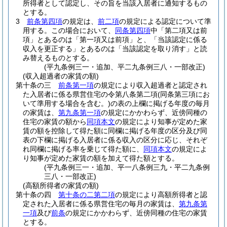
所得者として認定し、その旨を当該入居者に通知するもの
とする。
3
前条第四項
の規定は、
前二項
の規定による認定について準
用する。
この場合において、
同条第四項
中「第二項又は前
項」とあるのは「第一項又は前項」と、「当該認定に係る
収入を更正する」とあるのは「当該認定を取り消す」と読
み替えるものとする。
(平九条例三一・追加、平二九条例三八・一部改正)
(収入超過者の家賃の額)
第十条の三
前条第一項
の規定により収入超過者と認定され
た入居者に係る県営住宅の令第八条第二項
(同条第三項にお
いて準用する場合を含む。)
の表の上欄に掲げる年度の毎月
の家賃は、
第九条第一項
の規定にかかわらず、近傍同種の
住宅の家賃の額から
同項本文
の規定により知事が定めた家
賃の額を控除して得た額に同欄に掲げる年度の区分及び同
表の下欄に掲げる入居者に係る収入の区分に応じ、それぞ
れ同欄に掲げる率を乗じて得た額に、
同項本文
の規定によ
り知事が定めた家賃の額を加えて得た額とする。
(平九条例三一・追加、平一八条例三九・平二九条例
三八・一部改正)
(高額所得者の家賃の額)
第十条の四
第十条の二第二項
の規定により高額所得者と認
定された入居者に係る県営住宅の毎月の家賃は、
第九条第
一項
及び
前条
の規定にかかわらず、近傍同種の住宅の家賃
とする。