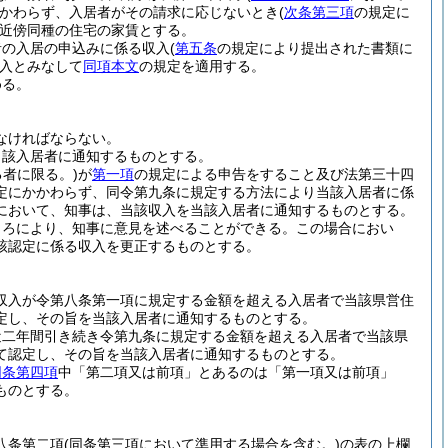
かわらず、入居者がその請求に応じないとき
(
次条第三項
の規定に
近傍同種の住宅の家賃とする。
者の入居の申込みに係る収入
(
第五条
の規定により提出された書類に
入とみなして
同項本文
の規定を適用する。
める。
なければならない。
当該入居者に通知するものとする。
者に限る。)
が
第一項
の規定による申告をすること及び法第三十四
定にかかわらず、同令第九条に規定する方法により当該入居者に係
において、知事は、当該収入を当該入居者に通知するものとする。
ころにより、知事に意見を述べることができる。
この場合におい
該認定に係る収入を更正するものとする。
収入が令第八条第一項に規定する金額を超える入居者で当該県営住
定し、その旨を当該入居者に通知するものとする。
近二年間引き続き令第九条に規定する金額を超える入居者で当該県
て認定し、その旨を当該入居者に通知するものとする。
同条第四項
中「第二項又は前項」とあるのは「第一項又は前項」
ものとする。
八条第二項
(同条第三項において準用する場合を含む。)
の表の上欄