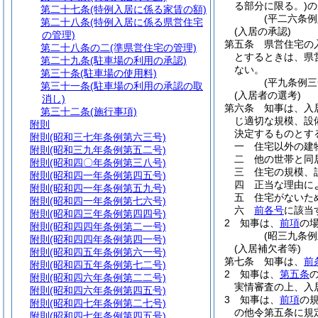
る部分に限る。)
の
第二十七条
(特例入居に係る家賃の額)
(平二六条例
第二十八条
(特例入居に係る県営住宅
(入居の承認)
の管理)
第五条
県営住宅の
第二十八条の二
(準県営住宅の管理)
とするときは、県
第二十九条
(駐車場の利用の承認)
ない。
第三十条
(駐車場の使用料)
(平九条例
第三十一条
(駐車場の利用の承認の取
(入居者の選考)
消し)
第六条
知事は、入
第三十二条
(施行事項)
じ適切な規模、設
附則
決定するものとす
附則
(昭和三七年条例第六三号)
一
住宅以外の建
附則
(昭和三九年条例第五二号)
二
他の世帯と同
附則
(昭和四〇年条例第三八号)
三
住宅の規模、
附則
(昭和四一年条例第四五号)
四
正当な理由に
附則
(昭和四一年条例第五九号)
五
住宅がないた
附則
(昭和四一年条例第七六号)
六
前各号
に該当
附則
(昭和四三年条例第四四号)
2
知事は、
前項
の
附則
(昭和四四年条例第二一号)
(昭三九条
附則
(昭和四四年条例第四一号)
(入居補欠者等)
附則
(昭和四五年条例第六一号)
第七条
知事は、
前
附則
(昭和四五年条例第七二号)
2
知事は、
第五条
附則
(昭和四六年条例第二二号)
実情審査の上、入
附則
(昭和四六年条例第四五号)
3
知事は、
前項
の
附則
(昭和四七年条例第二七号)
の他令第五条に規
附則
(昭和四七年条例第四五号)