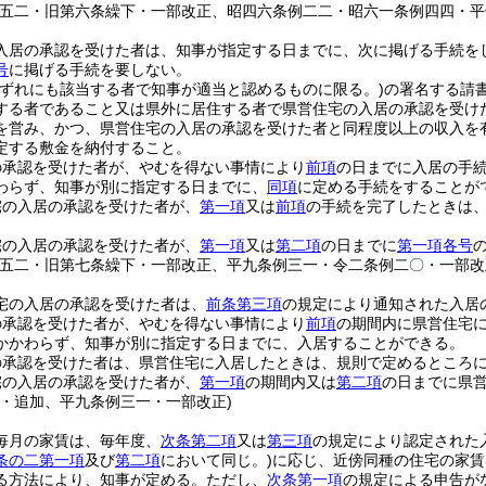
例五二・旧第六条繰下・一部改正、昭四六条例二二・昭六一条例四四・平
入居の承認を受けた者は、知事が指定する日までに、次に掲げる手続を
号
に掲げる手続を要しない。
いずれにも該当する者で知事が適当と認めるものに限る。)
の署名する請
する者であること又は県外に居住する者で県営住宅の入居の承認を受け
を営み、かつ、県営住宅の入居の承認を受けた者と同程度以上の収入を
定する敷金を納付すること。
の承認を受けた者が、やむを得ない事情により
前項
の日までに入居の手
わらず、知事が別に指定する日までに、
同項
に定める手続をすることが
宅の入居の承認を受けた者が、
第一項
又は
前項
の手続を完了したときは
宅の入居の承認を受けた者が、
第一項
又は
第二項
の日までに
第一項各号
例五二・旧第七条繰下・一部改正、平九条例三一・令二条例二〇・一部改
宅の入居の承認を受けた者は、
前条第三項
の規定により通知された入居
の承認を受けた者が、やむを得ない事情により
前項
の期間内に県営住宅
かかわらず、知事が別に指定する日までに、入居することができる。
の承認を受けた者は、県営住宅に入居したときは、規則で定めるところ
宅の入居の承認を受けた者が、
第一項
の期間内又は
第二項
の日までに県
九・追加、平九条例三一・一部改正)
毎月の家賃は、毎年度、
次条第二項
又は
第三項
の規定により認定された
条の二第一項
及び
第二項
において同じ。)
に応じ、近傍同種の住宅の家賃
る方法により、知事が定める。
ただし、
次条第一項
の規定による申告が