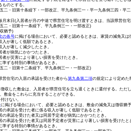
るものとする。
例五二・旧第十条繰下・一部改正、平九条例三一・平一九条例三四・平二
毎月末日
(入居者が月の中途で県営住宅を明け渡すときは、当該県営住宅
例五二・旧第十一条繰下、平九条例三一・一部改正)
収猶予)
次の各号
に掲げる場合において、必要と認めるときは、家賃の減免又は
収入が著しく低額であるとき。
収入が著しく減少したとき。
居者が病気にかかつたとき。
居者が災害により著しい損害を受けたとき。
に準ずる特別の事情があるとき。
例五二・旧第十二条繰下、平九条例三一・一部改正)
県営住宅の入居の承認を受けた者から
第九条第二項
の規定により定めた
り徴収した敷金は、入居者が県営住宅を立ち退くときに還付する。
ただ
、敷金をこれらに充当することができる。
を付けない。
号
に掲げる場合において、必要と認めるときは、敷金の減免又は徴収猶
居の承認を受けた者に係る収入が著しく低額であるとき。
居の承認を受けた者又は同居予定者が病気にかかつたとき。
居の承認を受けた者又は同居予定者が災害により著しい損害を受けたと
に準ずる特別の事情があるとき。