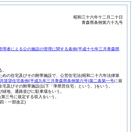
昭和三十六年十二月二十日
青森県条例第六十九号
管理者による公の施設の管理に関する条例
(平成十七年三月青森県
る。
ための住宅及びその附帯施設で、公営住宅法
(昭和二十六年法律第
共賃貸住宅条例
(平成九年三月青森県条例第六号)
第二条第一号
に規
住宅及びその附帯施設
(以下「準県営住宅」という。)
をいう。
び緑地、通路並びに駐車場をいう。
条第三号に規定する収入をいう。
四・一部改正)