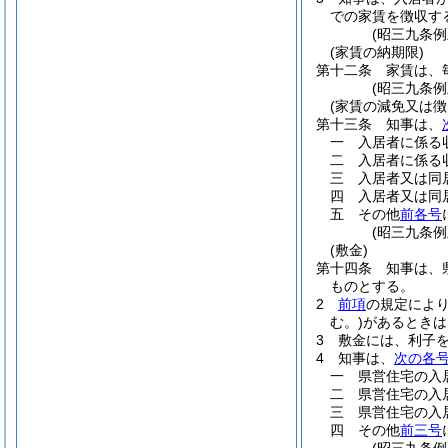
での家賃を徴収す
(昭三九条
(家賃の納期限)
第十二条
家賃は、
(昭三九条
(家賃の減免又は徴
第十三条
知事は、
一
入居者に係る
二
入居者に係る
三
入居者又は同
四
入居者又は同
五
その他
前各号
(昭三九条
(敷金)
第十四条
知事は、
ものとする。
2
前項
の規定によ
む。)
があるときは
3
敷金には、利子
4
知事は、
次の各
一
県営住宅の入
二
県営住宅の入
三
県営住宅の入
四
その他
前三号