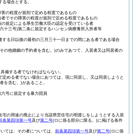
する場合とする。
障害の程度が規則で定める程度であるもの
病者でその障害の程度が規則で定める程度であるもの
項の規定による厚生労働大臣の認定を受けている者
六十三号)
第二条に規定するハンセン病療養所入所者等
達する日以後の最初の三月三十一日までの間にある者である場合
その他婚姻の予約者を含む。)
のみであつて、入居者又は同居者の
を具備する者でなければならない。
で定める者でない場合にあつては、現に同居し、又は同居しようと
者を含む。)
があること。
第六号に規定する暴力団員
住宅の用途の廃止により当該県営住宅の明渡しをしようとする入居
前条第四項第一号
及び
第二号
(ロに係る部分に限る。)
に掲げる条件
おいては、その者については、
前条第四項第一号
及び
第二号
(ロに係