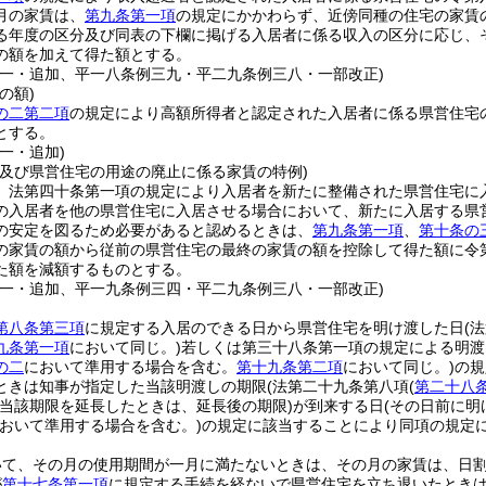
月の家賃は、
第九条第一項
の規定にかかわらず、近傍同種の住宅の家賃
る年度の区分及び同表の下欄に掲げる入居者に係る収入の区分に応じ、
の額を加えて得た額とする。
三一・追加、平一八条例三九・平二九条例三八・一部改正)
の額)
の二第二項
の規定により高額所得者と認定された入居者に係る県営住宅
とする。
一・追加)
業及び県営住宅の用途の廃止に係る家賃の特例)
、法第四十条第一項の規定により入居者を新たに整備された県営住宅に
の入居者を他の県営住宅に入居させる場合において、新たに入居する県
の安定を図るため必要があると認めるときは、
第九条第一項
、
第十条の
の家賃の額から従前の県営住宅の最終の家賃の額を控除して得た額に令
た額を減額するものとする。
三一・追加、平一九条例三四・平二九条例三八・一部改正)
第八条第三項
に規定する入居のできる日から県営住宅を明け渡した日
(
九条第一項
において同じ。)
若しくは第三十八条第一項の規定による明渡
の二
において準用する場合を含む。
第十九条第二項
において同じ。)
の規
ときは知事が指定した当該明渡しの期限
(法第二十九条第八項
(
第二十八
当該期限を延長したときは、延長後の期限)
が到来する日
(その日前に明
おいて準用する場合を含む。)
の規定に該当することにより同項の規定
いて、その月の使用期間が一月に満たないときは、その月の家賃は、日
が
第十七条第一項
に規定する手続を経ないで県営住宅を立ち退いたとき