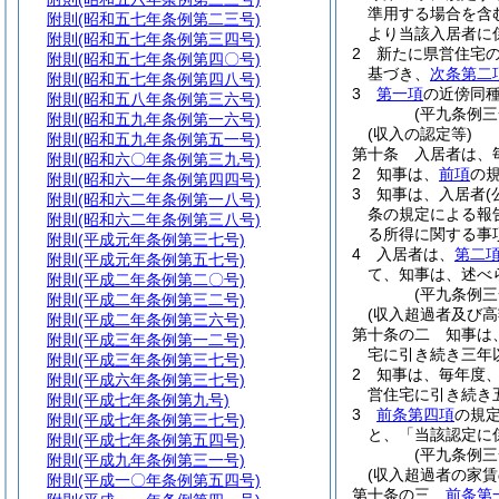
準用する場合を含
附則
(昭和五七年条例第二三号)
より当該入居者に
附則
(昭和五七年条例第三四号)
2
新たに県営住宅
附則
(昭和五七年条例第四〇号)
基づき、
次条第二
附則
(昭和五七年条例第四八号)
3
第一項
の近傍同
附則
(昭和五八年条例第三六号)
(平九条例
附則
(昭和五九年条例第一六号)
(収入の認定等)
附則
(昭和五九年条例第五一号)
第十条
入居者は、
附則
(昭和六〇年条例第三九号)
2
知事は、
前項
の
附則
(昭和六一年条例第四四号)
3
知事は、入居者
附則
(昭和六二年条例第一八号)
条の規定による報
附則
(昭和六二年条例第三八号)
る所得に関する事
附則
(平成元年条例第三七号)
4
入居者は、
第二
附則
(平成元年条例第五七号)
て、知事は、述べ
附則
(平成二年条例第二〇号)
(平九条例
附則
(平成二年条例第三二号)
(収入超過者及び高
附則
(平成二年条例第三六号)
第十条の二
知事は
附則
(平成三年条例第一二号)
宅に引き続き三年
附則
(平成三年条例第三七号)
2
知事は、毎年度
附則
(平成六年条例第三七号)
営住宅に引き続き
附則
(平成七年条例第九号)
3
前条第四項
の規
附則
(平成七年条例第三七号)
と、「当該認定に
附則
(平成七年条例第五四号)
(平九条例
附則
(平成九年条例第三一号)
(収入超過者の家賃
附則
(平成一〇年条例第五四号)
第十条の三
前条第