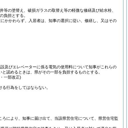
天井等の塗替え、破損ガラスの取替え等の軽微な修繕及び給水栓、
の負担とする。
定にかかわらず、入居者は、知事の選択に従い、修繕し、又はその
施設及びエレベーターに係る電気の使用料について知事がこれらの
いと認めるときは、県がその一部を負担するものとする。
・一部改正)
ける行為をしてはならない。
。
ころにより、知事に届け出て、当該県営住宅について、県営住宅監