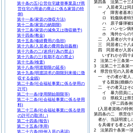
第四条
法第二十三
第十条の五
(公営住宅建替事業及び県
一
入居者又は同
営住宅の用途の廃止に係る家賃の特
イ
障害者基本
例)
ロ
戦傷病者特
第十一条
(家賃の徴収方法)
ハ
原子爆弾被
第十二条
(家賃の納期限)
ニ
ハンセン病
第十三条
(家賃の減免又は徴収猶予)
ホ
海外からの
第十四条
(敷金)
二
入居者が六十
第十五条
(修繕費用の負担)
三
同居者に十八
第十六条
(入居者の費用負担義務)
四
同居者が入居
第十六条の二
(迷惑行為の禁止)
いずれかが四十
第十六条の三
(長期不在の禁止)
2
法第二十三条第
第十七条
(検査)
3
法第二十三条第
第十八条
(明渡期限の延長)
4
県営住宅の入居
第十九条
(明渡請求の期限到来後に徴
一
その者が老人
収する金銭)
する親族
(婚姻
第二十条
(社会福祉事業に係る使用の
二
その者又はそ
許可)
イ
暴力団員に
第二十一条
(使用開始期限等)
ロ
県税又は県
第二十二条
(社会福祉事業に係る使用
(平二四条
料)
(入居者資格の特例
第二十三条
(社会福祉事業に係る使用
第四条の二
県営住
の許可の取消し)
者が、当該明渡し
第二十四条
(報告)
を具備する者とみ
第二十五条
(準用)
2
法第四十条第一
第二十六条
(特例入居の承認)