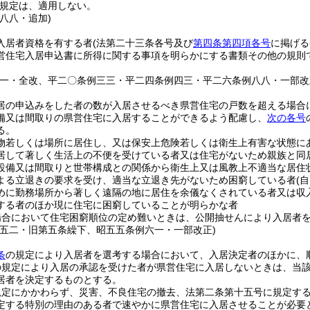
規定は、適用しない。
八八・追加)
入居者資格を有する者
(法第二十三条各号及び
第四条第四項各号
に掲げる
営住宅入居申込書に所得に関する事項を明らかにする書類その他の規則
三一・全改、平二〇条例三三・平二四条例四三・平二六条例八八・一部改
居の申込みをした者の数が入居させるべき県営住宅の戸数を超える場合
備又は間取りの県営住宅に入居することができるよう配慮し、
次の各号
る。
物若しくは場所に居住し、又は保安上危険若しくは衛生上有害な状態に
居して著しく生活上の不便を受けている者又は住宅がないため親族と同
設備又は間取りと世帯構成との関係から衛生上又は風教上不適当な居住
よる立退きの要求を受け、適当な立退き先がないため困窮している者
(
めに勤務場所から著しく遠隔の地に居住を余儀なくされている者又は収
する者のほか現に住宅に困窮していることが明らかな者
場合において住宅困窮順位の定め難いときは、公開抽せんにより入居者
例五二・旧第五条繰下、昭五五条例六一・一部改正)
条
の規定により入居者を選考する場合において、入居決定者のほかに、
の規定により入居の承認を受けた者が県営住宅に入居しないときは、当
居者を決定するものとする。
規定にかかわらず、災害、不良住宅の撤去、法第二条第十五号に規定す
定する特別の理由のある者で速やかに県営住宅に入居させることが必要