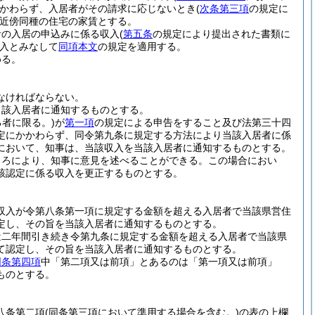
かわらず、入居者がその請求に応じないとき
(
次条第三項
の規定に
近傍同種の住宅の家賃とする。
者の入居の申込みに係る収入
(
第五条
の規定により提出された書類に
入とみなして
同項本文
の規定を適用する。
める。
なければならない。
当該入居者に通知するものとする。
者に限る。)
が
第一項
の規定による申告をすること及び法第三十四
定にかかわらず、同令第九条に規定する方法により当該入居者に係
において、知事は、当該収入を当該入居者に通知するものとする。
ころにより、知事に意見を述べることができる。
この場合におい
該認定に係る収入を更正するものとする。
収入が令第八条第一項に規定する金額を超える入居者で当該県営住
定し、その旨を当該入居者に通知するものとする。
近二年間引き続き令第九条に規定する金額を超える入居者で当該県
て認定し、その旨を当該入居者に通知するものとする。
同条第四項
中「第二項又は前項」とあるのは「第一項又は前項」
ものとする。
八条第二項
(同条第三項において準用する場合を含む。)
の表の上欄