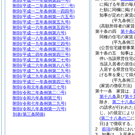
附則
(平成一一年条例第四一号)
に掲げる年度の毎
附則
(平成一二年条例第一三〇号)
た額に同欄に掲げ
附則
(平成一二年条例第一四四号)
知事が定めた家賃
附則
(平成一二年条例第一六五号)
(平九条例
附則
(平成一五年条例第五九号)
(高額所得者の家賃
附則
(平成一六年条例第五四号)
第十条の四
第十条
附則
(平成一七年条例第六号)
同種の住宅の家賃
附則
(平成一八年条例第三九号)
(平九条例三
附則
(平成一九年条例第三四号)
(公営住宅建替事
附則
(平成二〇年条例第三三号)
第十条の五
知事は
附則
(平成二四年条例第四三号)
伴い当該県営住宅
附則
(平成二五年条例第二七号)
当該入居者の居住
附則
(平成二六年条例第八八号)
入居する県営住宅
附則
(平成二九年条例第二九号)
げる率を乗じて得
附則
(平成二九年条例第三八号)
(平九条例
附則
(平成三一年条例第四三号)
(家賃の徴収方法)
附則
(令和元年条例第三七号)
第十一条
家賃は、
附則
(令和二年条例第二〇号)
第十八条
及び
第十
附則
(令和六年条例第三号)
除き、
第二十八条
附則
(令和七年条例第二九号)
の請求が行われた
附則
(令和八年条例第一六号)
じ。)
の規定により
別表
(第三条関係)
(
第二十八条の二
に
日)
まで徴収する。
2
前項
の場合にお
3
知事は、入居者