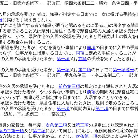
例五二・旧第六条繰下・一部改正、昭四六条例二二・昭六一条例四四・平
入居の承認を受けた者は、知事が指定する日までに、次に掲げる手続を
号
に掲げる手続を要しない。
いずれにも該当する者で知事が適当と認めるものに限る。)
の署名する請
する者であること又は県外に居住する者で県営住宅の入居の承認を受け
を営み、かつ、県営住宅の入居の承認を受けた者と同程度以上の収入を
定する敷金を納付すること。
の承認を受けた者が、やむを得ない事情により
前項
の日までに入居の手
わらず、知事が別に指定する日までに、
同項
に定める手続をすることが
宅の入居の承認を受けた者が、
第一項
又は
前項
の手続を完了したときは
宅の入居の承認を受けた者が、
第一項
又は
第二項
の日までに
第一項各号
例五二・旧第七条繰下・一部改正、平九条例三一・令二条例二〇・一部改
宅の入居の承認を受けた者は、
前条第三項
の規定により通知された入居
の承認を受けた者が、やむを得ない事情により
前項
の期間内に県営住宅
かかわらず、知事が別に指定する日までに、入居することができる。
の承認を受けた者は、県営住宅に入居したときは、規則で定めるところ
宅の入居の承認を受けた者が、
第一項
の期間内又は
第二項
の日までに県
九・追加、平九条例三一・一部改正)
毎月の家賃は、毎年度、
次条第二項
又は
第三項
の規定により認定された
条の二第一項
及び
第二項
において同じ。)
に応じ、近傍同種の住宅の家賃
る方法により、知事が定める。
ただし、
次条第一項
の規定による申告が