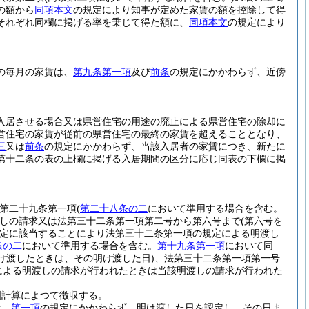
の額から
同項本文
の規定により知事が定めた家賃の額を控除して得
それぞれ同欄に掲げる率を乗じて得た額に、
同項本文
の規定により
の毎月の家賃は、
第九条第一項
及び
前条
の規定にかかわらず、近傍
入居させる場合又は県営住宅の用途の廃止による県営住宅の除却に
営住宅の家賃が従前の県営住宅の最終の家賃を超えることとなり、
三
又は
前条
の規定にかかわらず、当該入居者の家賃につき、新たに
第十二条の表の上欄に掲げる入居期間の区分に応じ同表の下欄に掲
法第二十九条第一項
(
第二十八条の二
において準用する場合を含む。
しの請求又は法第三十二条第一項第二号から第六号まで
(第六号を
定に該当することにより法第三十二条第一項の規定による明渡し
条の二
において準用する場合を含む。
第十九条第一項
において同
け渡したときは、その明け渡した日)
、法第三十二条第一項第一号
による明渡しの請求が行われたときは当該明渡しの請求が行われた
割計算によつて徴収する。
は、
第一項
の規定にかかわらず、明け渡した日を認定し、その日ま