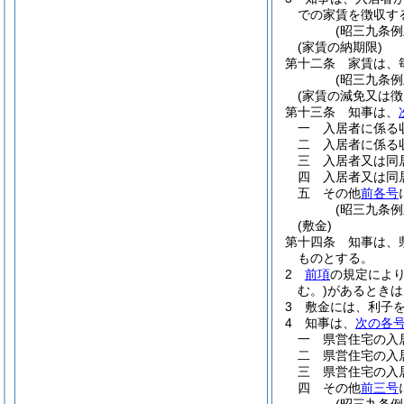
での家賃を徴収す
(昭三九条
(家賃の納期限)
第十二条
家賃は、
(昭三九条
(家賃の減免又は徴
第十三条
知事は、
一
入居者に係る
二
入居者に係る
三
入居者又は同
四
入居者又は同
五
その他
前各号
(昭三九条
(敷金)
第十四条
知事は、
ものとする。
2
前項
の規定によ
む。)
があるときは
3
敷金には、利子
4
知事は、
次の各
一
県営住宅の入
二
県営住宅の入
三
県営住宅の入
四
その他
前三号