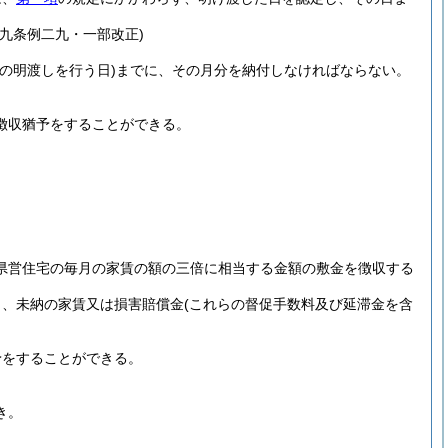
九条例二九・一部改正)
の明渡しを行う日)
までに、その月分を納付しなければならない。
徴収猶予をすることができる。
県営住宅の毎月の家賃の額の三倍に相当する金額の敷金を徴収する
し、未納の家賃又は損害賠償金
(これらの督促手数料及び延滞金を含
予をすることができる。
き。