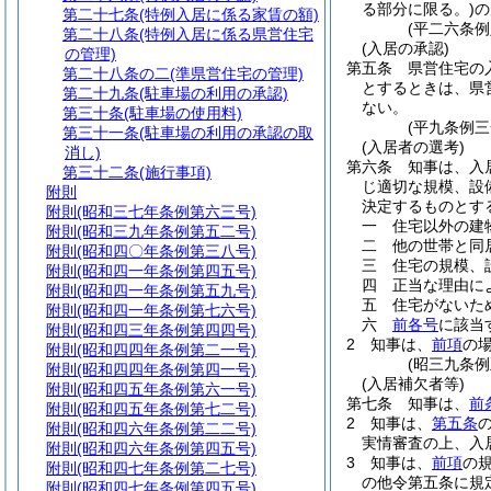
る部分に限る。)
の
第二十七条
(特例入居に係る家賃の額)
(平二六条例
第二十八条
(特例入居に係る県営住宅
(入居の承認)
の管理)
第五条
県営住宅の
第二十八条の二
(準県営住宅の管理)
とするときは、県
第二十九条
(駐車場の利用の承認)
ない。
第三十条
(駐車場の使用料)
(平九条例
第三十一条
(駐車場の利用の承認の取
(入居者の選考)
消し)
第六条
知事は、入
第三十二条
(施行事項)
じ適切な規模、設
附則
決定するものとす
附則
(昭和三七年条例第六三号)
一
住宅以外の建
附則
(昭和三九年条例第五二号)
二
他の世帯と同
附則
(昭和四〇年条例第三八号)
三
住宅の規模、
附則
(昭和四一年条例第四五号)
四
正当な理由に
附則
(昭和四一年条例第五九号)
五
住宅がないた
附則
(昭和四一年条例第七六号)
六
前各号
に該当
附則
(昭和四三年条例第四四号)
2
知事は、
前項
の
附則
(昭和四四年条例第二一号)
(昭三九条
附則
(昭和四四年条例第四一号)
(入居補欠者等)
附則
(昭和四五年条例第六一号)
第七条
知事は、
前
附則
(昭和四五年条例第七二号)
2
知事は、
第五条
附則
(昭和四六年条例第二二号)
実情審査の上、入
附則
(昭和四六年条例第四五号)
3
知事は、
前項
の
附則
(昭和四七年条例第二七号)
の他令第五条に規
附則
(昭和四七年条例第四五号)