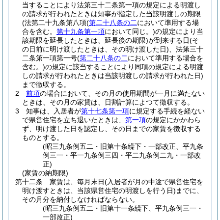
当することにより法第三十二条第一項の規定による明渡し
の請求が行われたときは知事が指定した当該明渡しの期限
(法第二十九条第八項
(
第二十八条の二
において準用する場
合を含む。
第十九条第一項
において同じ。)
の規定により当
該期限を延長したときは、延長後の期限)
が到来する日
(そ
の日前に明け渡したときは、その明け渡した日)
、法第三十
二条第一項第一号
(
第二十八条の二
において準用する場合を
含む。)
の規定に該当することにより同項の規定による明渡
しの請求が行われたときは当該明渡しの請求が行われた日)
まで徴収する。
2
前項
の場合において、その月の使用期間が一月に満たない
ときは、その月の家賃は、日割計算によつて徴収する。
3
知事は、入居者が
第十七条第一項
に規定する手続を経ない
で県営住宅を立ち退いたときは、
第一項
の規定にかかわら
ず、明け渡した日を認定し、その日までの家賃を徴収する
ものとする。
(昭三九条例五二・旧第十条繰下・一部改正、平九条
例三一・平一九条例三四・平二九条例二九・一部改
正)
(家賃の納期限)
第十二条
家賃は、毎月末日
(入居者が月の中途で県営住宅を
明け渡すときは、当該県営住宅の明渡しを行う日)
までに、
その月分を納付しなければならない。
(昭三九条例五二・旧第十一条繰下、平九条例三一・
一部改正)