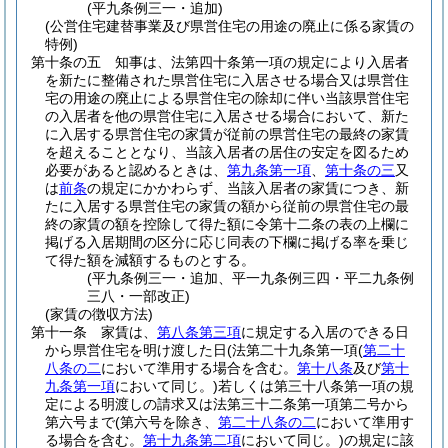
(平九条例三一・追加)
(公営住宅建替事業及び県営住宅の用途の廃止に係る家賃の
特例)
第十条の五
知事は、法第四十条第一項の規定により入居者
を新たに整備された県営住宅に入居させる場合又は県営住
宅の用途の廃止による県営住宅の除却に伴い当該県営住宅
の入居者を他の県営住宅に入居させる場合において、新た
に入居する県営住宅の家賃が従前の県営住宅の最終の家賃
を超えることとなり、当該入居者の居住の安定を図るため
必要があると認めるときは、
第九条第一項
、
第十条の三
又
は
前条
の規定にかかわらず、当該入居者の家賃につき、新
たに入居する県営住宅の家賃の額から従前の県営住宅の最
終の家賃の額を控除して得た額に令第十二条の表の上欄に
掲げる入居期間の区分に応じ同表の下欄に掲げる率を乗じ
て得た額を減額するものとする。
(平九条例三一・追加、平一九条例三四・平二九条例
三八・一部改正)
(家賃の徴収方法)
第十一条
家賃は、
第八条第三項
に規定する入居のできる日
から県営住宅を明け渡した日
(法第二十九条第一項
(
第二十
八条の二
において準用する場合を含む。
第十八条
及び
第十
九条第一項
において同じ。)
若しくは第三十八条第一項の規
定による明渡しの請求又は法第三十二条第一項第二号から
第六号まで
(第六号を除き、
第二十八条の二
において準用す
る場合を含む。
第十九条第二項
において同じ。)
の規定に該