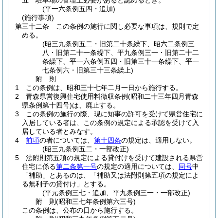
五
駐車場の管理上必要があると認めるとき。
(平一六条例五四・追加)
(施行事項)
第三十二条
この条例の施行に関し必要な事項は、規則で定
める。
(昭三九条例五二・旧第二十条繰下、昭六二条例三
八・旧第二十一条繰下、平九条例三一・旧第二十二
条繰下、平一六条例五四・旧第三十一条繰下、平一
七条例六・旧第三十三条繰上)
附
則
1
この条例は、昭和三十七年二月一日から施行する。
2
青森県営復興住宅使用料徴収条例
(昭和二十三年四月青森
県条例第十四号)
は、廃止する。
3
この条例の施行の際、現に知事の許可を受けて県営住宅に
入居している者は、この条例の規定による承認を受けて入
居している者とみなす。
4
前項
の者については、
第十四条
の規定は、適用しない。
(昭三九条例五二・一部改正)
5
法附則第五項の規定による貸付けを受けて建設される県営
住宅に係る
第二条第一号
の規定の適用については、
同号
中
「補助」とあるのは、「補助又は法附則第五項の規定によ
る無利子の貸付け」とする。
(平元条例三七・追加、平九条例三一・一部改正)
附
則
(昭和三七年
条例第六三号)
この条例は、公布の日から施行する。