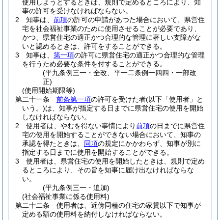
使用しようとするときは、規則で定めるところにより、知
事の許可を受けなければならない。
2
知事は、
前項
の許可の申請があつた場合において、県営住
宅を社会福祉事業のために使用させることが必要であり、
かつ、県営住宅の適正かつ合理的な管理に著しい支障がな
いと認めるときは、許可をすることができる。
3
知事は、
第一項
の許可に県営住宅の適正かつ合理的な管理
を行うため必要な条件を付することができる。
(平九条例三一・全改、平一二条例一四四・一部改
正)
(使用開始期限等)
第二十一条
前条第一項
の許可を受けた者
(以下「使用者」と
いう。)
は、知事が指定する日までに県営住宅の使用を開始
しなければならない。
2
使用者は、やむを得ない事情により
前項
の日までに県営住
宅の使用を開始することができない場合において、知事の
承認を得たときは、
同項
の規定にかかわらず、知事が別に
指定する日までに使用を開始することができる。
3
使用者は、県営住宅の使用を開始したときは、規則で定め
るところにより、その旨を知事に届け出なければならな
い。
(平九条例三一・追加)
(社会福祉事業に係る使用料)
第二十二条
使用者は、近傍同種の住宅の家賃以下で知事が
定める額の使用料を納付しなければならない。