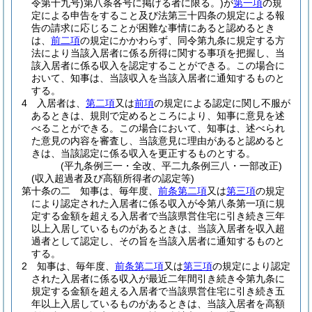
令第十九号)
第八条各号に掲げる者に限る。)
が
第一項
の規
定による申告をすること及び法第三十四条の規定による報
告の請求に応じることが困難な事情にあると認めるとき
は、
前二項
の規定にかかわらず、同令第九条に規定する方
法により当該入居者に係る所得に関する事項を把握し、当
該入居者に係る収入を認定することができる。
この場合に
おいて、知事は、当該収入を当該入居者に通知するものと
する。
4
入居者は、
第二項
又は
前項
の規定による認定に関し不服が
あるときは、規則で定めるところにより、知事に意見を述
べることができる。
この場合において、知事は、述べられ
た意見の内容を審査し、当該意見に理由があると認めると
きは、当該認定に係る収入を更正するものとする。
(平九条例三一・全改、平二九条例三八・一部改正)
(収入超過者及び高額所得者の認定等)
第十条の二
知事は、毎年度、
前条第二項
又は
第三項
の規定
により認定された入居者に係る収入が令第八条第一項に規
定する金額を超える入居者で当該県営住宅に引き続き三年
以上入居しているものがあるときは、当該入居者を収入超
過者として認定し、その旨を当該入居者に通知するものと
する。
2
知事は、毎年度、
前条第二項
又は
第三項
の規定により認定
された入居者に係る収入が最近二年間引き続き令第九条に
規定する金額を超える入居者で当該県営住宅に引き続き五
年以上入居しているものがあるときは、当該入居者を高額