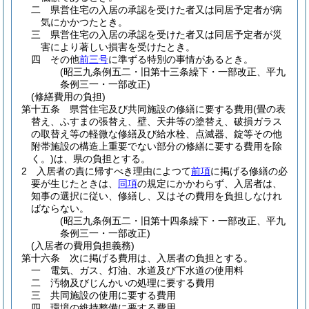
二
県営住宅の入居の承認を受けた者又は同居予定者が病
気にかかつたとき。
三
県営住宅の入居の承認を受けた者又は同居予定者が災
害により著しい損害を受けたとき。
四
その他
前三号
に準ずる特別の事情があるとき。
(昭三九条例五二・旧第十三条繰下・一部改正、平九
条例三一・一部改正)
(修繕費用の負担)
第十五条
県営住宅及び共同施設の修繕に要する費用
(畳の表
替え、ふすまの張替え、壁、天井等の塗替え、破損ガラス
の取替え等の軽微な修繕及び給水栓、点滅器、錠等その他
附帯施設の構造上重要でない部分の修繕に要する費用を除
く。)
は、県の負担とする。
2
入居者の責に帰すべき理由によつて
前項
に掲げる修繕の必
要が生じたときは、
同項
の規定にかかわらず、入居者は、
知事の選択に従い、修繕し、又はその費用を負担しなけれ
ばならない。
(昭三九条例五二・旧第十四条繰下・一部改正、平九
条例三一・一部改正)
(入居者の費用負担義務)
第十六条
次に掲げる費用は、入居者の負担とする。
一
電気、ガス、灯油、水道及び下水道の使用料
二
汚物及びじんかいの処理に要する費用
三
共同施設の使用に要する費用
四
環境の維持整備に要する費用