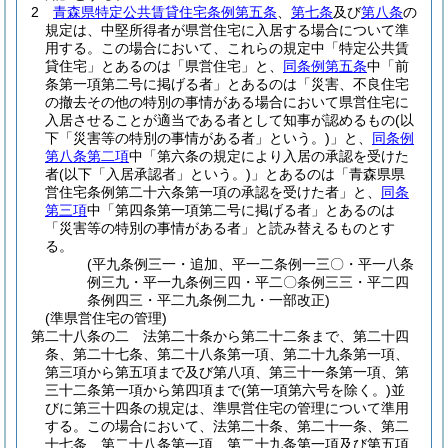
2
青森県特定公共賃貸住宅条例第五条
、
第七条
及び
第八条
の
規定は、中堅所得者が県営住宅に入居する場合について準
用する。
この場合において、これらの規定中「特定公共賃
貸住宅」とあるのは「県営住宅」と、
同条例第五条
中「前
条第一項第二号に掲げる者」とあるのは「災害、不良住宅
の撤去その他の特別の事情がある場合において県営住宅に
入居させることが適当である者として知事が認めるもの
(以
下「災害等の特別の事情がある者」という。)
」と、
同条例
第八条第二項
中「第六条の規定により入居の承認を受けた
者
(以下「入居承認者」という。)
」とあるのは「青森県県
営住宅条例第二十六条第一項の承認を受けた者」と、
同条
第三項
中「第四条第一項第二号に掲げる者」とあるのは
「災害等の特別の事情がある者」と読み替えるものとす
る。
(平九条例三一・追加、平一二条例一三〇・平一八条
例三九・平一九条例三四・平二〇条例三三・平二四
条例四三・平二九条例二九・一部改正)
(準県営住宅の管理)
第二十八条の二
法第二十条から第二十二条まで、第二十四
条、第二十七条、第二十八条第一項、第二十九条第一項、
第三項から第五項まで及び第八項、第三十一条第一項、第
三十二条第一項から第四項まで
(第一項第六号を除く。)
並
びに第三十四条の規定は、準県営住宅の管理について準用
する。
この場合において、法第二十条、第二十一条、第二
十七条、第二十八条第一項、第二十九条第一項及び第五項