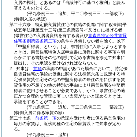
入居の権利」とあるのは「当該許可に基づく権利」と読み
替えるものとする。
(平九条例三一・追加、平二〇条例三三・一部改正)
(特例入居の承認)
第二十六条
特定優良賃貸住宅の供給の促進に関する法律
(平
成五年法律第五十二号)
第三条第四号イ又はロに掲げる者
(県営住宅の入居者資格を有する者及び
青森県特定公共賃貸
住宅条例第四条第二項
の条件を具備しない者を除く。以下
「中堅所得者」という。)
は、県営住宅に入居しようとする
ときは、県営住宅特例入居申込書に所得に関する事項を明
らかにする書類その他の規則で定める書類を添えて知事に
提出し、その承認を受けなければならない。
2
知事は、
前項
の承認の申請があつた場合において、特定優
良賃貸住宅の供給の促進に関する法律第六条に規定する特
定優良賃貸住宅その他の中堅所得者の居住の用に供する賃
貸住宅の不足その他の特別の事由により県営住宅を中堅所
得者に使用させることが必要であり、かつ、県営住宅の適
正かつ合理的な管理に著しい支障がないと認めるときは、
承認をすることができる。
(平九条例三一・追加、平二〇条例三三・一部改正)
(特例入居に係る家賃の額)
第二十七条
前条第一項
の承認を受けた者に係る県営住宅の
毎月の家賃は、近傍同種の住宅の家賃以下で知事が定め
る。
(平九条例三一・追加)