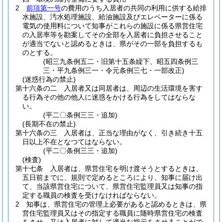
2
前項第一号
の費用のうち入居者の共同の利用に供する給排
水施設、汚水処理施設、給油施設及びエレベーターに係る
電気の使用料について知事がこれらの施設に係る県営住宅
の入居率等を勘案してその全部を入居者に負担させること
が適当でないと認めるときは、県がその一部を負担するも
のとする。
(昭三九条例五二・旧第十五条繰下、昭五四条例三
三・平九条例三一・令元条例三七・一部改正)
(迷惑行為の禁止)
第十六条の二
入居者又は同居者は、周辺の生活環境を害す
る行為その他の他人に迷惑をかける行為をしてはならな
い。
(平二〇条例三三・追加)
(長期不在の禁止)
第十六条の三
入居者は、正当な理由がなく、引き続き十五
日以上不在となつてはならない。
(平二〇条例三三・追加)
(検査)
第十七条
入居者は、県営住宅を明け渡そうとするときは、
五日前までに、規則で定めるところにより、知事に届け出
て、当該県営住宅について、県営住宅監理員又は知事の指
定する職員の検査を受けなければならない。
2
知事は、県営住宅の管理上必要があると認めるときは、県
営住宅監理員又はその指定する職員に随時県営住宅の検査