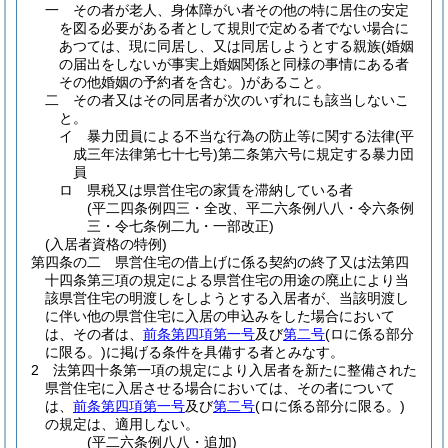
一
その者が老人、身体障がい者その他の特に居住の安定
を図る必要がある者として規則で定める者でない場合に
あつては、現に同居し、又は同居しようとする親族
(婚姻
の届出をしないが事実上婚姻関係と同様の事情にある者
その他婚姻の予約者を含む。)
があること。
二
その者又はその同居者が次のいずれにも該当しないこ
と。
イ
暴力団員による不当な行為の防止等に関する法律
(平
成三年法律第七十七号)
第二条第六号に規定する暴力団
員
ロ
県税又は県営住宅の家賃を滞納している者
(平二四条例四三・全改、平二六条例八八・令六条例
三・令七条例二九・一部改正)
(入居者資格の特例)
第四条の二
県営住宅の借上げに係る契約の終了又は法第四
十四条第三項の規定による県営住宅の用途の廃止により当
該県営住宅の明渡しをしようとする入居者が、当該明渡し
に伴い他の県営住宅に入居の申込みをした場合において
は、その者は、
前条第四項第一号
及び
第二号
(ロに係る部分
に限る。)
に掲げる条件を具備する者とみなす。
2
法第四十条第一項の規定により入居者を新たに整備された
県営住宅に入居させる場合においては、その者について
は、
前条第四項第一号
及び
第二号
(ロに係る部分に限る。)
の規定は、適用しない。
(平二六条例八八・追加)