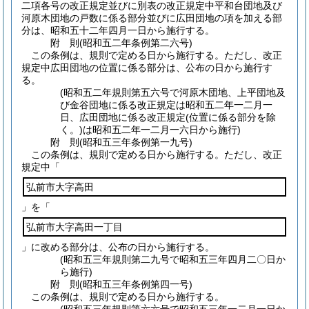
二項各号の改正規定並びに別表の改正規定中平和台団地及び
河原木団地の戸数に係る部分並びに広田団地の項を加える部
分は、昭和五十二年四月一日から施行する。
附
則
(昭和五二年
条例第二六号)
この条例は、規則で定める日から施行する。
ただし、改正
規定中広田団地の位置に係る部分は、公布の日から施行す
る。
(昭和五二年規則第五六号で河原木団地、上平団地及
び金谷団地に係る改正規定は昭和五二年一二月一
日、広田団地に係る改正規定(位置に係る部分を除
く。)は昭和五二年一二月一六日から施行)
附
則
(昭和五三年
条例第一九号)
この条例は、規則で定める日から施行する。
ただし、改正
規定中「
弘前市大字高田
」を「
弘前市大字高田一丁目
」に改める部分は、公布の日から施行する。
(昭和五三年規則第二九号で昭和五三年四月二〇日か
ら施行)
附
則
(昭和五三年
条例第四一号)
この条例は、規則で定める日から施行する。