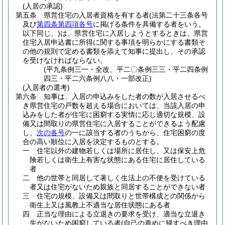
(入居の承認)
第五条
県営住宅の入居者資格を有する者
(法第二十三条各号
及び
第四条第四項各号
に掲げる条件を具備する者をいう。
以下同じ。)
は、県営住宅に入居しようとするときは、県営
住宅入居申込書に所得に関する事項を明らかにする書類そ
の他の規則で定める書類を添えて知事に提出し、その承認
を受けなければならない。
(平九条例三一・全改、平二〇条例三三・平二四条例
四三・平二六条例八八・一部改正)
(入居者の選考)
第六条
知事は、入居の申込みをした者の数が入居させるべ
き県営住宅の戸数を超える場合においては、当該入居の申
込みをした者が住宅に困窮する実情に応じ適切な規模、設
備又は間取りの県営住宅に入居することができるよう配慮
し、
次の各号
の一に該当する者のうちから、住宅困窮の度
合の高い順位に入居を決定するものとする。
一
住宅以外の建物若しくは場所に居住し、又は保安上危
険若しくは衛生上有害な状態にある住宅に居住している
者
二
他の世帯と同居して著しく生活上の不便を受けている
者又は住宅がないため親族と同居することができない者
三
住宅の規模、設備又は間取りと世帯構成との関係から
衛生上又は風教上不適当な居住状態にある者
四
正当な理由による立退きの要求を受け、適当な立退き
先がないため困窮している者
(自己の責めに帰すべき理由