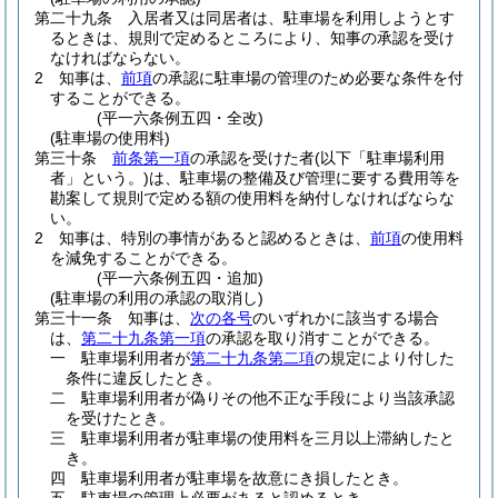
第二十九条
入居者又は同居者は、駐車場を利用しようとす
るときは、規則で定めるところにより、知事の承認を受け
なければならない。
2
知事は、
前項
の承認に駐車場の管理のため必要な条件を付
することができる。
(平一六条例五四・全改)
(駐車場の使用料)
第三十条
前条第一項
の承認を受けた者
(以下「駐車場利用
者」という。)
は、駐車場の整備及び管理に要する費用等を
勘案して規則で定める額の使用料を納付しなければならな
い。
2
知事は、特別の事情があると認めるときは、
前項
の使用料
を減免することができる。
(平一六条例五四・追加)
(駐車場の利用の承認の取消し)
第三十一条
知事は、
次の各号
のいずれかに該当する場合
は、
第二十九条第一項
の承認を取り消すことができる。
一
駐車場利用者が
第二十九条第二項
の規定により付した
条件に違反したとき。
二
駐車場利用者が偽りその他不正な手段により当該承認
を受けたとき。
三
駐車場利用者が駐車場の使用料を三月以上滞納したと
き。
四
駐車場利用者が駐車場を故意にき損したとき。