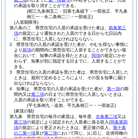
第二項
の日までに
第一項各号
の手続をしないときは、入居
の承認を取り消すことができる。
(昭三九条例五二・旧第七条繰下・一部改正、平九条
例三一・令二条例二〇・一部改正)
(入居期限等)
第八条の二
県営住宅の入居の承認を受けた者は、
前条第三
項
の規定により通知された入居のできる日から七日以内
に、県営住宅に入居しなければならない。
2
県営住宅の入居の承認を受けた者が、やむを得ない事情に
より
前項
の期間内に県営住宅に入居することができない場
合において、知事の承認を得たときは、
同項
の規定にかか
わらず、知事が別に指定する日までに、入居することがで
きる。
3
県営住宅の入居の承認を受けた者は、県営住宅に入居した
ときは、規則で定めるところにより、その旨を知事に届け
出なければならない。
4
知事は、県営住宅の入居の承認を受けた者が、
第一項
の期
間内又は
第二項
の日までに県営住宅に入居しないときは、
入居の承認を取り消すことができる。
(平七条例九・追加、平九条例三一・一部改正)
(家賃の額)
第九条
県営住宅の毎月の家賃は、毎年度、
次条第二項
又は
第三項
の規定により認定された入居者に係る収入
(
同条第四
項
の規定により更正されたときは、更正後の収入。
第十条
の二第一項
及び
第二項
において同じ。)
に応じ、近傍同種の