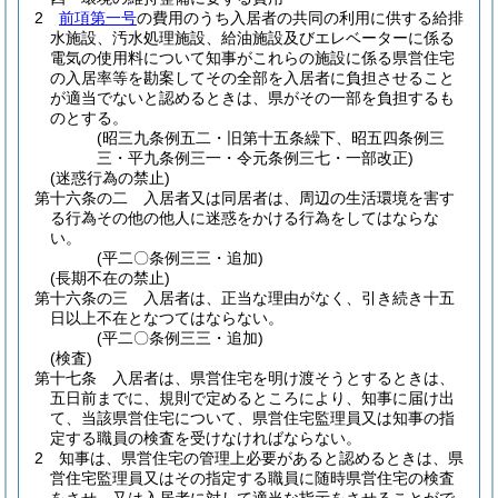
2
前項第一号
の費用のうち入居者の共同の利用に供する給排
水施設、汚水処理施設、給油施設及びエレベーターに係る
電気の使用料について知事がこれらの施設に係る県営住宅
の入居率等を勘案してその全部を入居者に負担させること
が適当でないと認めるときは、県がその一部を負担するも
のとする。
(昭三九条例五二・旧第十五条繰下、昭五四条例三
三・平九条例三一・令元条例三七・一部改正)
(迷惑行為の禁止)
第十六条の二
入居者又は同居者は、周辺の生活環境を害す
る行為その他の他人に迷惑をかける行為をしてはならな
い。
(平二〇条例三三・追加)
(長期不在の禁止)
第十六条の三
入居者は、正当な理由がなく、引き続き十五
日以上不在となつてはならない。
(平二〇条例三三・追加)
(検査)
第十七条
入居者は、県営住宅を明け渡そうとするときは、
五日前までに、規則で定めるところにより、知事に届け出
て、当該県営住宅について、県営住宅監理員又は知事の指
定する職員の検査を受けなければならない。
2
知事は、県営住宅の管理上必要があると認めるときは、県
営住宅監理員又はその指定する職員に随時県営住宅の検査