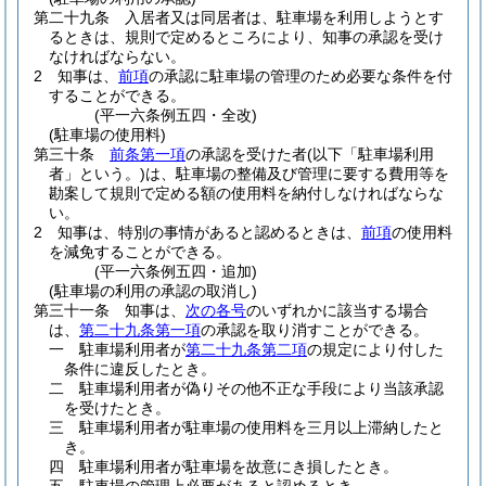
第二十九条
入居者又は同居者は、駐車場を利用しようとす
るときは、規則で定めるところにより、知事の承認を受け
なければならない。
2
知事は、
前項
の承認に駐車場の管理のため必要な条件を付
することができる。
(平一六条例五四・全改)
(駐車場の使用料)
第三十条
前条第一項
の承認を受けた者
(以下「駐車場利用
者」という。)
は、駐車場の整備及び管理に要する費用等を
勘案して規則で定める額の使用料を納付しなければならな
い。
2
知事は、特別の事情があると認めるときは、
前項
の使用料
を減免することができる。
(平一六条例五四・追加)
(駐車場の利用の承認の取消し)
第三十一条
知事は、
次の各号
のいずれかに該当する場合
は、
第二十九条第一項
の承認を取り消すことができる。
一
駐車場利用者が
第二十九条第二項
の規定により付した
条件に違反したとき。
二
駐車場利用者が偽りその他不正な手段により当該承認
を受けたとき。
三
駐車場利用者が駐車場の使用料を三月以上滞納したと
き。
四
駐車場利用者が駐車場を故意にき損したとき。