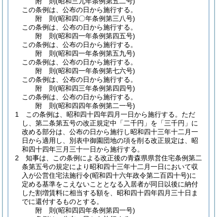
附
則
(昭和三九年
条例第五二号)
この条例は、公布の日から施行する。
附
則
(昭和四〇年
条例第三八号)
この条例は、公布の日から施行する。
附
則
(昭和四一年
条例第四五号)
この条例は、公布の日から施行する。
附
則
(昭和四一年
条例第五九号)
この条例は、公布の日から施行する。
附
則
(昭和四一年
条例第七六号)
この条例は、公布の日から施行する。
附
則
(昭和四三年
条例第四四号)
この条例は、公布の日から施行する。
附
則
(昭和四四年
条例第二一号)
1
この条例は、昭和四十四年四月一日から施行する。
ただ
し、第二条第五号の改正規定中「二千円」を「三千円」に
改める部分は、公布の日から施行し昭和四十三年十二月一
日から適用し、別表中御園団地の項を削る改正規定は、昭
和四十四年三月三十一日から施行する。
2
知事は、この条例による改正後の青森県県営住宅条例第二
条第五号の規定により昭和四十三年十二月一日において収
入が公営住宅法施行令
(昭和四十六年政令第二百四十号)
に
定める基準をこえないこととなる入居者が同日以後に納付
した割増賃料に相当する額を、昭和四十四年四月三十日ま
でに還付するものとする。
附
則
(昭和四四年
条例第四一号)