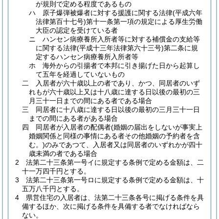
が規則で定める程度であるもの
ハ
原子爆弾被爆者に対する援護に関する法律
(平成六年
法律第百十七号)
第十一条第一項の規定による厚生労働
大臣の認定を受けている者
ニ
ハンセン病療養所入所者等に対する補償金の支給等
に関する法律
(平成十三年法律第六十三号)
第二条に規
定するハンセン病療養所入所者等
ホ
海外からの引揚者で本邦に引き揚げた日から起算し
て五年を経過していないもの
二
入居者が六十歳以上の者であり、かつ、同居者のいず
れもが六十歳以上又は十八歳に達する日以後の最初の三
月三十一日までの間にある者である場合
三
同居者に十八歳に達する日以後の最初の三月三十一日
までの間にある者がある場合
四
同居者が入居者の配偶者
(婚姻の届出をしないが事実上
婚姻関係と同様の事情にある者その他婚姻の予約者を含
む。)
のみであつて、入居者又は同居者のいずれかが四十
歳未満の者である場合
2
法第二十三条第一号イに規定する条例で定める金額は、二
十一万四千円とする。
3
法第二十三条第一号ロに規定する条例で定める金額は、十
五万八千円とする。
4
県営住宅の入居者は、法第二十三条各号に掲げる条件を具
備するほか、次に掲げる条件を具備する者でなければなら
ない。