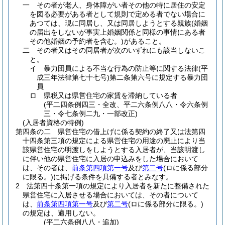
一
その者が老人、身体障がい者その他の特に居住の安定
を図る必要がある者として規則で定める者でない場合に
あつては、現に同居し、又は同居しようとする親族
(婚姻
の届出をしないが事実上婚姻関係と同様の事情にある者
その他婚姻の予約者を含む。)
があること。
二
その者又はその同居者が次のいずれにも該当しないこ
と。
イ
暴力団員による不当な行為の防止等に関する法律
(平
成三年法律第七十七号)
第二条第六号に規定する暴力団
員
ロ
県税又は県営住宅の家賃を滞納している者
(平二四条例四三・全改、平二六条例八八・令六条例
三・令七条例二九・一部改正)
(入居者資格の特例)
第四条の二
県営住宅の借上げに係る契約の終了又は法第四
十四条第三項の規定による県営住宅の用途の廃止により当
該県営住宅の明渡しをしようとする入居者が、当該明渡し
に伴い他の県営住宅に入居の申込みをした場合において
は、その者は、
前条第四項第一号
及び
第二号
(ロに係る部分
に限る。)
に掲げる条件を具備する者とみなす。
2
法第四十条第一項の規定により入居者を新たに整備された
県営住宅に入居させる場合においては、その者について
は、
前条第四項第一号
及び
第二号
(ロに係る部分に限る。)
の規定は、適用しない。
(平二六条例八八・追加)