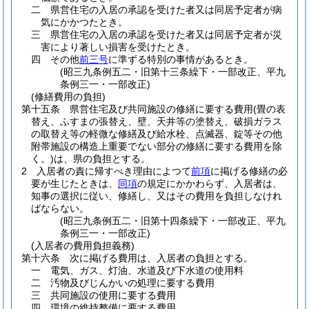
二
県営住宅の入居の承認を受けた者又は同居予定者が病
気にかかつたとき。
三
県営住宅の入居の承認を受けた者又は同居予定者が災
害により著しい損害を受けたとき。
四
その他
前三号
に準ずる特別の事情があるとき。
(昭三九条例五二・旧第十三条繰下・一部改正、平九
条例三一・一部改正)
(修繕費用の負担)
第十五条
県営住宅及び共同施設の修繕に要する費用
(畳の表
替え、ふすまの張替え、壁、天井等の塗替え、破損ガラス
の取替え等の軽微な修繕及び給水栓、点滅器、錠等その他
附帯施設の構造上重要でない部分の修繕に要する費用を除
く。)
は、県の負担とする。
2
入居者の責に帰すべき理由によつて
前項
に掲げる修繕の必
要が生じたときは、
同項
の規定にかかわらず、入居者は、
知事の選択に従い、修繕し、又はその費用を負担しなけれ
ばならない。
(昭三九条例五二・旧第十四条繰下・一部改正、平九
条例三一・一部改正)
(入居者の費用負担義務)
第十六条
次に掲げる費用は、入居者の負担とする。
一
電気、ガス、灯油、水道及び下水道の使用料
二
汚物及びじんかいの処理に要する費用
三
共同施設の使用に要する費用
四
環境の維持整備に要する費用