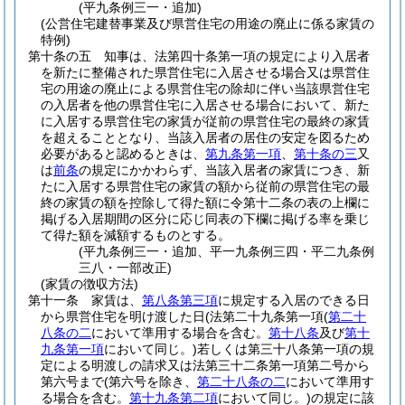
(平九条例三一・追加)
(公営住宅建替事業及び県営住宅の用途の廃止に係る家賃の
特例)
第十条の五
知事は、法第四十条第一項の規定により入居者
を新たに整備された県営住宅に入居させる場合又は県営住
宅の用途の廃止による県営住宅の除却に伴い当該県営住宅
の入居者を他の県営住宅に入居させる場合において、新た
に入居する県営住宅の家賃が従前の県営住宅の最終の家賃
を超えることとなり、当該入居者の居住の安定を図るため
必要があると認めるときは、
第九条第一項
、
第十条の三
又
は
前条
の規定にかかわらず、当該入居者の家賃につき、新
たに入居する県営住宅の家賃の額から従前の県営住宅の最
終の家賃の額を控除して得た額に令第十二条の表の上欄に
掲げる入居期間の区分に応じ同表の下欄に掲げる率を乗じ
て得た額を減額するものとする。
(平九条例三一・追加、平一九条例三四・平二九条例
三八・一部改正)
(家賃の徴収方法)
第十一条
家賃は、
第八条第三項
に規定する入居のできる日
から県営住宅を明け渡した日
(法第二十九条第一項
(
第二十
八条の二
において準用する場合を含む。
第十八条
及び
第十
九条第一項
において同じ。)
若しくは第三十八条第一項の規
定による明渡しの請求又は法第三十二条第一項第二号から
第六号まで
(第六号を除き、
第二十八条の二
において準用す
る場合を含む。
第十九条第二項
において同じ。)
の規定に該