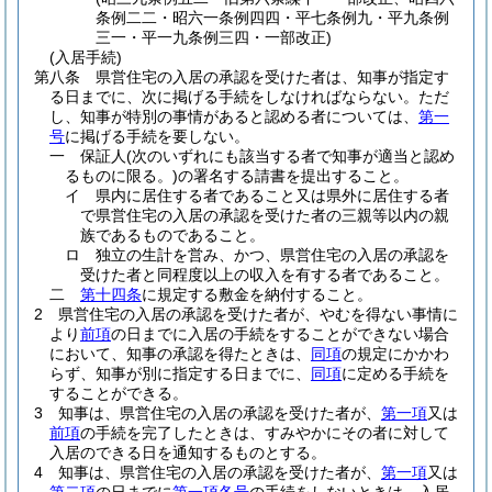
条例二二・昭六一条例四四・平七条例九・平九条例
三一・平一九条例三四・一部改正)
(入居手続)
第八条
県営住宅の入居の承認を受けた者は、知事が指定す
る日までに、次に掲げる手続をしなければならない。
ただ
し、知事が特別の事情があると認める者については、
第一
号
に掲げる手続を要しない。
一
保証人
(次のいずれにも該当する者で知事が適当と認め
るものに限る。)
の署名する請書を提出すること。
イ
県内に居住する者であること又は県外に居住する者
で県営住宅の入居の承認を受けた者の三親等以内の親
族であるものであること。
ロ
独立の生計を営み、かつ、県営住宅の入居の承認を
受けた者と同程度以上の収入を有する者であること。
二
第十四条
に規定する敷金を納付すること。
2
県営住宅の入居の承認を受けた者が、やむを得ない事情に
より
前項
の日までに入居の手続をすることができない場合
において、知事の承認を得たときは、
同項
の規定にかかわ
らず、知事が別に指定する日までに、
同項
に定める手続を
することができる。
3
知事は、県営住宅の入居の承認を受けた者が、
第一項
又は
前項
の手続を完了したときは、すみやかにその者に対して
入居のできる日を通知するものとする。
4
知事は、県営住宅の入居の承認を受けた者が、
第一項
又は