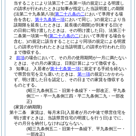
当することにより法第三十二条第一項の規定による明渡し
の請求が行われたときは知事が指定した当該明渡しの期限
(法第二十九条第八項
(
第二十八条の二
において準用する場
合を含む。
第十九条第一項
において同じ。)
の規定により当
該期限を延長したときは、延長後の期限)
が到来する日
(そ
の日前に明け渡したときは、その明け渡した日)
、法第三十
二条第一項第一号
(
第二十八条の二
において準用する場合を
含む。)
の規定に該当することにより同項の規定による明渡
しの請求が行われたときは当該明渡しの請求が行われた日)
まで徴収する。
2
前項
の場合において、その月の使用期間が一月に満たない
ときは、その月の家賃は、日割計算によつて徴収する。
3
知事は、入居者が
第十七条第一項
に規定する手続を経ない
で県営住宅を立ち退いたときは、
第一項
の規定にかかわら
ず、明け渡した日を認定し、その日までの家賃を徴収する
ものとする。
(昭三九条例五二・旧第十条繰下・一部改正、平九条
例三一・平一九条例三四・平二九条例二九・一部改
正)
(家賃の納期限)
第十二条
家賃は、毎月末日
(入居者が月の中途で県営住宅を
明け渡すときは、当該県営住宅の明渡しを行う日)
までに、
その月分を納付しなければならない。
(昭三九条例五二・旧第十一条繰下、平九条例三一・
一部改正)