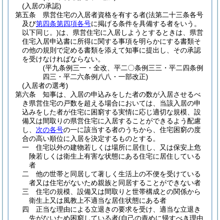
(入居の承認)
第五条
県営住宅の入居者資格を有する者
(法第二十三条各号
及び
第四条第四項各号
に掲げる条件を具備する者をいう。
以下同じ。)
は、県営住宅に入居しようとするときは、県営
住宅入居申込書に所得に関する事項を明らかにする書類そ
の他の規則で定める書類を添えて知事に提出し、その承認
を受けなければならない。
(平九条例三一・全改、平二〇条例三三・平二四条例
四三・平二六条例八八・一部改正)
(入居者の選考)
第六条
知事は、入居の申込みをした者の数が入居させるべ
き県営住宅の戸数を超える場合においては、当該入居の申
込みをした者が住宅に困窮する実情に応じ適切な規模、設
備又は間取りの県営住宅に入居することができるよう配慮
し、
次の各号
の一に該当する者のうちから、住宅困窮の度
合の高い順位に入居を決定するものとする。
一
住宅以外の建物若しくは場所に居住し、又は保安上危
険若しくは衛生上有害な状態にある住宅に居住している
者
二
他の世帯と同居して著しく生活上の不便を受けている
者又は住宅がないため親族と同居することができない者
三
住宅の規模、設備又は間取りと世帯構成との関係から
衛生上又は風教上不適当な居住状態にある者
四
正当な理由による立退きの要求を受け、適当な立退き
先がないため困窮している者
(自己の責めに帰すべき理由