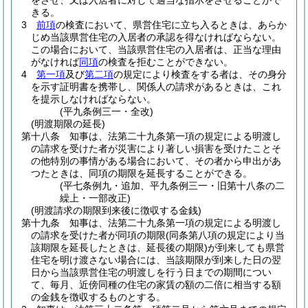
をさせ、又は入居者に対して適当な指示をさせることがで
きる。
3
前項
の検査において、県営住宅に立ち入るときは、あらか
じめ当該県営住宅の入居者の承認を得なければならない。
この場合において、当該県営住宅の入居者は、正当な理由
がなければ
同項
の検査を拒むことができない。
4
第一項
及び
第二項
の規定により検査をする者は、その身分
を示す証明書を携帯し、関係人の請求があるときは、これ
を提示しなければならない。
(平九条例三一・全改)
(明渡期限の延長)
第十八条
知事は、法第二十九条第一項の規定による明渡し
の請求を受けた者が災害により著しい損害を受けたことそ
の他特別の事情がある場合において、その者から申出があ
つたときは、同項の期限を延長することができる。
(平七条例九・追加、平九条例三一・旧第十八条の二
繰上・一部改正)
(明渡請求の期限到来後に徴収する金銭)
第十九条
知事は、法第二十九条第一項の規定による明渡し
の請求を受けた者が同項の期限
(同条第八項の規定により当
該期限を延長したときは、延長後の期限)
が到来しても県営
住宅を明け渡さない場合には、当該期限が到来した日の翌
日から当該県営住宅の明渡しを行う日までの期間につい
て、毎月、近傍同種の住宅の家賃の額の二倍に相当する額
の金銭を徴収するものとする。