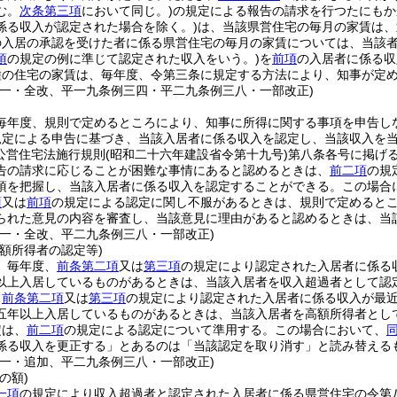
む。
次条第三項
において同じ。)
の規定による報告の請求を行つたにもか
係る収入が認定された場合を除く。)
は、当該県営住宅の毎月の家賃は、
の入居の承認を受けた者に係る県営住宅の毎月の家賃については、当該
項
の規定の例に準じて認定された収入をいう。)
を
前項
の入居者に係る収
種の住宅の家賃は、毎年度、令第三条に規定する方法により、知事が定
三一・全改、平一九条例三四・平二九条例三八・一部改正)
毎年度、規則で定めるところにより、知事に所得に関する事項を申告し
規定による申告に基づき、当該入居者に係る収入を認定し、当該収入を
(公営住宅法施行規則
(昭和二十六年建設省令第十九号)
第八条各号に掲げる
告の請求に応じることが困難な事情にあると認めるときは、
前二項
の規
項を把握し、当該入居者に係る収入を認定することができる。
この場合
項
又は
前項
の規定による認定に関し不服があるときは、規則で定めると
られた意見の内容を審査し、当該意見に理由があると認めるときは、当
三一・全改、平二九条例三八・一部改正)
額所得者の認定等)
、毎年度、
前条第二項
又は
第三項
の規定により認定された入居者に係る
以上入居しているものがあるときは、当該入居者を収入超過者として認
、
前条第二項
又は
第三項
の規定により認定された入居者に係る収入が最
五年以上入居しているものがあるときは、当該入居者を高額所得者とし
定は、
前二項
の規定による認定について準用する。
この場合において、
係る収入を更正する」とあるのは「当該認定を取り消す」と読み替える
三一・追加、平二九条例三八・一部改正)
の額)
一項
の規定により収入超過者と認定された入居者に係る県営住宅の令第