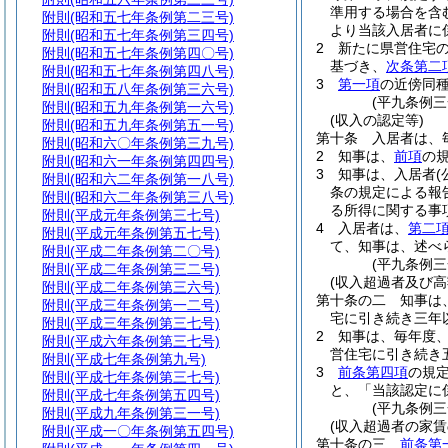
準用する場合を含
附則
(昭和五七年条例第二三号)
より当該入居者に
附則
(昭和五七年条例第三四号)
2
新たに県営住宅
附則
(昭和五七年条例第四〇号)
基づき、
次条第二
附則
(昭和五七年条例第四八号)
3
第一項
の近傍同
附則
(昭和五八年条例第三六号)
(平九条例
附則
(昭和五九年条例第一六号)
(収入の認定等)
附則
(昭和五九年条例第五一号)
第十条
入居者は、
附則
(昭和六〇年条例第三九号)
2
知事は、
前項
の
附則
(昭和六一年条例第四四号)
3
知事は、入居者
附則
(昭和六二年条例第一八号)
条の規定による報
附則
(昭和六二年条例第三八号)
る所得に関する事
附則
(平成元年条例第三七号)
4
入居者は、
第二
附則
(平成元年条例第五七号)
て、知事は、述べ
附則
(平成二年条例第二〇号)
(平九条例
附則
(平成二年条例第三二号)
(収入超過者及び高
附則
(平成二年条例第三六号)
第十条の二
知事は
附則
(平成三年条例第一二号)
宅に引き続き三年
附則
(平成三年条例第三七号)
2
知事は、毎年度
附則
(平成六年条例第三七号)
営住宅に引き続き
附則
(平成七年条例第九号)
3
前条第四項
の規
附則
(平成七年条例第三七号)
と、「当該認定に
附則
(平成七年条例第五四号)
(平九条例
附則
(平成九年条例第三一号)
(収入超過者の家賃
附則
(平成一〇年条例第五四号)
第十条の三
前条第