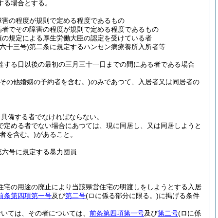
する場合とする。
障害の程度が規則で定める程度であるもの
病者でその障害の程度が規則で定める程度であるもの
項の規定による厚生労働大臣の認定を受けている者
六十三号)
第二条に規定するハンセン病療養所入所者等
達する日以後の最初の三月三十一日までの間にある者である場合
その他婚姻の予約者を含む。)
のみであつて、入居者又は同居者の
を具備する者でなければならない。
で定める者でない場合にあつては、現に同居し、又は同居しようと
者を含む。)
があること。
第六号に規定する暴力団員
住宅の用途の廃止により当該県営住宅の明渡しをしようとする入居
前条第四項第一号
及び
第二号
(ロに係る部分に限る。)
に掲げる条件
おいては、その者については、
前条第四項第一号
及び
第二号
(ロに係