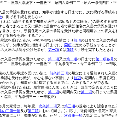
例五二・旧第六条繰下・一部改正、昭四六条例二二・昭六一条例四四・平
入居の承認を受けた者は、知事が指定する日までに、次に掲げる手続を
号
に掲げる手続を要しない。
いずれにも該当する者で知事が適当と認めるものに限る。)
の署名する請
する者であること又は県外に居住する者で県営住宅の入居の承認を受け
を営み、かつ、県営住宅の入居の承認を受けた者と同程度以上の収入を
定する敷金を納付すること。
の承認を受けた者が、やむを得ない事情により
前項
の日までに入居の手
わらず、知事が別に指定する日までに、
同項
に定める手続をすることが
宅の入居の承認を受けた者が、
第一項
又は
前項
の手続を完了したときは
宅の入居の承認を受けた者が、
第一項
又は
第二項
の日までに
第一項各号
例五二・旧第七条繰下・一部改正、平九条例三一・令二条例二〇・一部改
宅の入居の承認を受けた者は、
前条第三項
の規定により通知された入居
の承認を受けた者が、やむを得ない事情により
前項
の期間内に県営住宅
かかわらず、知事が別に指定する日までに、入居することができる。
の承認を受けた者は、県営住宅に入居したときは、規則で定めるところ
宅の入居の承認を受けた者が、
第一項
の期間内又は
第二項
の日までに県
九・追加、平九条例三一・一部改正)
毎月の家賃は、毎年度、
次条第二項
又は
第三項
の規定により認定された
条の二第一項
及び
第二項
において同じ。)
に応じ、近傍同種の住宅の家賃
る方法により、知事が定める。
ただし、
次条第一項
の規定による申告が