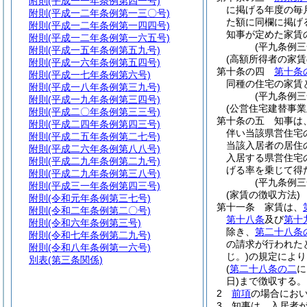
附則
(平成一一年条例第四一号)
に掲げる年度の毎
附則
(平成一二年条例第一三〇号)
た額に同欄に掲げ
附則
(平成一二年条例第一四四号)
知事が定めた家賃
附則
(平成一二年条例第一六五号)
(平九条例
附則
(平成一五年条例第五九号)
(高額所得者の家賃
附則
(平成一六年条例第五四号)
第十条の四
第十条
附則
(平成一七年条例第六号)
同種の住宅の家賃
附則
(平成一八年条例第三九号)
(平九条例三
附則
(平成一九年条例第三四号)
(公営住宅建替事
附則
(平成二〇年条例第三三号)
第十条の五
知事は
附則
(平成二四年条例第四三号)
伴い当該県営住宅
附則
(平成二五年条例第二七号)
当該入居者の居住
附則
(平成二六年条例第八八号)
入居する県営住宅
附則
(平成二九年条例第二九号)
げる率を乗じて得
附則
(平成二九年条例第三八号)
(平九条例
附則
(平成三一年条例第四三号)
(家賃の徴収方法)
附則
(令和元年条例第三七号)
第十一条
家賃は、
附則
(令和二年条例第二〇号)
第十八条
及び
第十
附則
(令和六年条例第三号)
除き、
第二十八条
附則
(令和七年条例第二九号)
の請求が行われた
附則
(令和八年条例第一六号)
じ。)
の規定により
別表
(第三条関係)
(
第二十八条の二
に
日)
まで徴収する。
2
前項
の場合にお
3
知事は、入居者