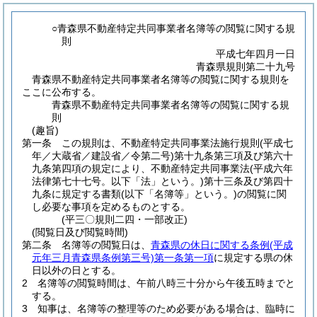
○青森県不動産特定共同事業者名簿等の閲覧に関する規
則
平成七年四月一日
青森県規則第二十九号
青森県不動産特定共同事業者名簿等の閲覧に関する規則を
ここに公布する。
青森県不動産特定共同事業者名簿等の閲覧に関する規
則
(趣旨)
第一条
この規則は、不動産特定共同事業法施行規則
(平成七
年／大蔵省／建設省／令第二号)
第十九条第三項及び第六十
九条第四項の規定により、不動産特定共同事業法
(平成六年
法律第七十七号。以下「法」という。)
第十三条及び第四十
九条に規定する書類
(以下「名簿等」という。)
の閲覧に関
し必要な事項を定めるものとする。
(平三〇規則二四・一部改正)
(閲覧日及び閲覧時間)
第二条
名簿等の閲覧日は、
青森県の休日に関する条例
(平成
元年三月青森県条例第三号)
第一条第一項
に規定する県の休
日以外の日とする。
2
名簿等の閲覧時間は、午前八時三十分から午後五時までと
する。
3
知事は、名簿等の整理等のため必要がある場合は、臨時に