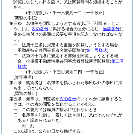
閲覧に供しない日を設け、又は閲覧時間を短縮することが
ある。
(平八規則六・平一六規則一二・一部改正)
(閲覧の手続)
第三条
名簿等を閲覧しようとする者
(以下「閲覧者」とい
う。)
は、
次の各号
に掲げる場合の区分に応じ、
当該各号
に
定める備付けの書類に必要な事項を記入しなければならな
い。
一
法第十三条に規定する書類を閲覧しようとする場合
不動産特定共同事業者名簿等閲覧簿
(
第一号様式
)
二
法第四十九条に規定する書類を閲覧しようとする場
合 小規模不動産特定共同事業者登録簿等閲覧簿
(
第二号
様式
)
(平八規則六・平三〇規則二四・一部改正)
(遵守事項)
第四条
閲覧者は、名簿等を指示された場所以外の場所に持
ち出してはならない。
(閲覧の禁止)
第五条
知事は、閲覧者が
次の各号
のいずれかに該当すると
きは、その者の閲覧を禁止することがある。
一
この規則又は職員の指示に従わないとき。
二
名簿等を汚損し、若しくはき損し、又はそのおそれが
あると認められるとき。
附
則
この規則は、公布の日から施行する。