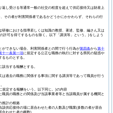
り返し受ける等通常一般の社交の程度を超えて供応接待又は財産上
を、その者が利害関係者であるかどうかにかかわらず、それらの行
。
は研修における指導若しくは知識の教授、著述、監修、編さん又は
項の許可を得てするものを除く。以下「講演等」という。)
をしよう
とができない場合、利害関係者との間で行う行為が
第四条
から
第十
第十一条第一項
に規定する公正な職務の執行に対する県民の疑惑や
するものとする。
に該当する報酬とする。
又は過去の職務に関係する事項に関する講演等であって職員が行う
る。
に規定する報酬をいう。以下同じ。)
の内容
た職員の職務との関係及び当該事業者等と当該職員が属する機関と
の推計の根拠
当該供応接待の場に居合わせた者の人数及び職業
(多数の者が居合
居合わせた者の概数)