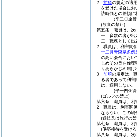
2
前項
の規定の適
を受けた場合にお
該時価との差額に
(平二〇企
(飲食の禁止)
第五条
職員は、次
一
多数の者が出
二
職務として出
2
職員は、利害関
十二月青森県条例
の高い会合におい
じめその旨を倫理
りあらかじめ届け
3
前項
の規定は、
る者であって利害
は、適用しない。
(平一四企
(ゴルフの禁止)
第六条
職員は、利
2
職員は、利害関
ならない。
この場
(遊技又は旅行の禁
第七条
職員は、利
(供応接待を受ける
第八条
職員は、次