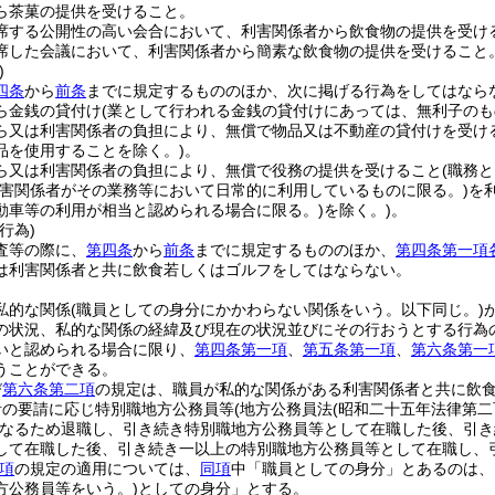
ら茶菓の提供を受けること。
席する公開性の高い会合において、利害関係者から飲食物の提供を受け
席した会議において、利害関係者から簡素な飲食物の提供を受けること
)
四条
から
前条
までに規定するもののほか、次に掲げる行為をしてはなら
ら金銭の貸付け
(業として行われる金銭の貸付けにあっては、無利子のも
ら又は利害関係者の負担により、無償で物品又は不動産の貸付けを受け
品を使用することを除く。)
。
ら又は利害関係者の負担により、無償で役務の提供を受けること
(職務
利害関係者がその業務等において日常的に利用しているものに限る。)
を
動車等の利用が相当と認められる場合に限る。)
を除く。)
。
行為)
査等の際に、
第四条
から
前条
までに規定するもののほか、
第四条第一項
は利害関係者と共に飲食若しくはゴルフをしてはならない。
私的な関係
(職員としての身分にかかわらない関係をいう。以下同じ。)
の状況、私的な関係の経緯及び現在の状況並びにその行おうとする行為
いと認められる場合に限り、
第四条第一項
、
第五条第一項
、
第六条第一
うことができる。
び
第六条第二項
の規定は、職員が私的な関係がある利害関係者と共に飲
者の要請に応じ特別職地方公務員等
(地方公務員法
(昭和二十五年法律第二
なるため退職し、引き続き特別職地方公務員等として在職した後、引き
して在職した後、引き続き一以上の特別職地方公務員等として在職し、
項
の規定の適用については、
同項
中「職員としての身分」とあるのは、
方公務員等をいう。)
としての身分」とする。