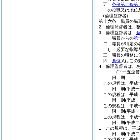
五
条例第二条第
の役職又は地位
(倫理監督者)
第十六条
職員の職
2
倫理監督者は、
3
倫理監督者は、
一
職員からの
第
二
職員が特定の
し、必要な指導
三
職員の職務に
四
条例
又はこの
4
倫理監督者は、
(平一五企
附
則
この規程は、平成
附
則
(平成
この規程は、平成
附
則
(平成
この規程は、平成
附
則
(平成
この規程は、平成
附
則
(平成
1
この規程は、平
附
則
(平成
この規程は、平成