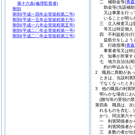
二
補助金等
(
青森
第十六条
(倫理監督者)
助金等
(当該補
附則
又は事業を行っ
附則
(平成一四年企管規程第二号)
いることが明ら
附則
(平成一五年企管規程第七号)
三
立入検査又は
附則
(平成一八年企管規程第五号)
等又は特定個人
附則
(平成二〇年企管規程第一号)
四
不利益処分
(
附則
(平成二〇年企管規程第三号)
益処分をしよう
五
行政指導
(
青森
事業者等又は特
六
知事が所掌す
七
地方自治法
(
約の申込みをし
2
職員に異動があ
ときは、当該利害
でなくなったとき
3
他の職員の利害
明らかな場合にお
(贈与等の受領の禁
第四条
職員は、次
れるものを含む。)
かつ、同法第六十
一
利害関係者か
二
利害関係者か
三
多数の者が出