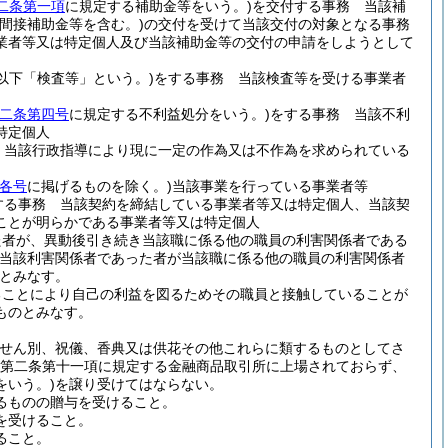
二条第一項
に規定する補助金等をいう。)
を交付する事務 当該補
間接補助金等を含む。)
の交付を受けて当該交付の対象となる事務
業者等又は特定個人及び当該補助金等の交付の申請をしようとして
以下「検査等」という。)
をする事務 当該検査等を受ける事業者
二条第四号
に規定する不利益処分をいう。)
をする事務 当該不利
特定個人
 当該行政指導により現に一定の作為又は不作為を求められている
各号
に掲げるものを除く。)
当該事業を行っている事業者等
する事務 当該契約を締結している事業者等又は特定個人、当該契
ことが明らかである事業者等又は特定個人
た者が、異動後引き続き当該職に係る他の職員の利害関係者である
、当該利害関係者であった者が当該職に係る他の職員の利害関係者
とみなす。
ることにより自己の利益を図るためその職員と接触していることが
ものとみなす。
(せん別、祝儀、香典又は供花その他これらに類するものとしてさ
第二条第十一項に規定する金融商品取引所に上場されておらず、
いう。)
を譲り受けてはならない。
るものの贈与を受けること。
を受けること。
ること。