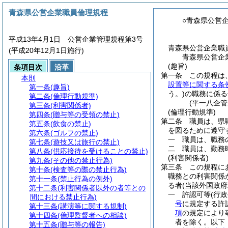
青森県公営企業職員倫理規程
○青森県公営
平成13年4月1日 公営企業管理規程第3号
青森県公営企業職
(平成20年12月1日施行)
青森県公営企
(趣旨)
条項目次
沿革
第一条
この規程は
本則
設置等に関する条
第一条
(趣旨)
う。)
の職務に係る
第二条
(倫理行動規準)
(平一八企
第三条
(利害関係者)
(倫理行動規準)
第四条
(贈与等の受領の禁止)
第二条
職員は、県
第五条
(飲食の禁止)
を図るために遵守
第六条
(ゴルフの禁止)
一
職員は、職務
第七条
(遊技又は旅行の禁止)
二
職員は、勤務
第八条
(供応接待を受けることの禁止)
(利害関係者)
第九条
(その他の禁止行為)
第三条
この規程に
第十条
(検査等の際の禁止行為)
職務との利害関係
第十一条
(禁止行為の例外)
る者
(当該外国政
第十二条
(利害関係者以外の者等との
一
許認可等
(行
間における禁止行為)
号
に規定する許
第十三条
(講演等に関する規制)
項
の規定により
第十四条
(倫理監督者への相談)
者を除く。以下
第十五条
(贈与等の報告)