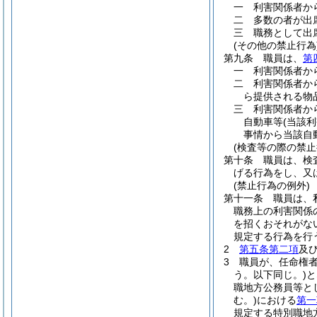
一
利害関係者か
二
多数の者が出
三
職務として出
(その他の禁止行為
第九条
職員は、
第
一
利害関係者か
二
利害関係者か
ら提供される物
三
利害関係者か
自動車等
(当該
事情から当該自
(検査等の際の禁止
第十条
職員は、検
げる行為をし、又
(禁止行為の例外)
第十一条
職員は、
職務上の利害関係
を招くおそれがな
規定する行為を行
2
第五条第二項
及
3
職員が、任命権
う。以下同じ。)
と
職地方公務員等と
む。)
における
第一
規定する特別職地