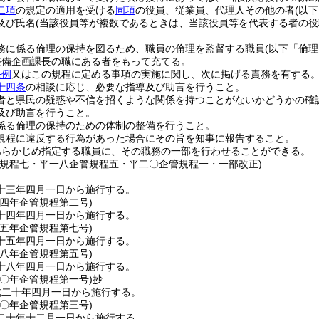
二項
の規定の適用を受ける
同項
の役員、従業員、代理人その他の者
(以
及び氏名
(当該役員等が複数であるときは、当該役員等を代表する者の役
務に係る倫理の保持を図るため、職員の倫理を監督する職員
(以下「倫
整備企画課長の職にある者をもって充てる。
条例
又はこの規程に定める事項の実施に関し、次に掲げる責務を有する
十四条
の相談に応じ、必要な指導及び助言を行うこと。
者と県民の疑惑や不信を招くような関係を持つことがないかどうかの確
及び助言を行うこと。
係る倫理の保持のための体制の整備を行うこと。
規程に違反する行為があった場合にその旨を知事に報告すること。
あらかじめ指定する職員に、その職務の一部を行わせることができる。
管規程七・平一八企管規程五・平二〇企管規程一・一部改正)
十三年四月一日から施行する。
一四年
企管規程第二号)
十四年四月一日から施行する。
一五年
企管規程第七号)
十五年四月一日から施行する。
一八年
企管規程第五号)
十八年四月一日から施行する。
二〇年
企管規程第一号)
抄
成二十年四月一日から施行する。
二〇年
企管規程第三号)
二十年十二月一日から施行する。