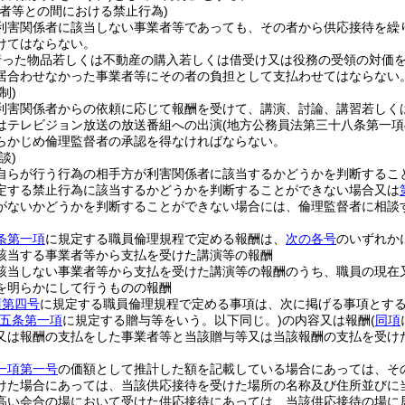
の者等との間における禁止行為)
利害関係者に該当しない事業者等であっても、その者から供応接待を繰
けてはならない。
行った物品若しくは不動産の購入若しくは借受け又は役務の受領の対価
居合わせなかった事業者等にその者の負担として支払わせてはならない
制)
利害関係者からの依頼に応じて報酬を受けて、講演、討論、講習若しく
はテレビジョン放送の放送番組への出演
(地方公務員法第三十八条第一
らかじめ倫理監督者の承認を得なければならない。
談)
自らが行う行為の相手方が利害関係者に該当するかどうかを判断するこ
定する禁止行為に該当するかどうかを判断することができない場合又は
がないかどうかを判断することができない場合には、倫理監督者に相談
条第一項
に規定する職員倫理規程で定める報酬は、
次の各号
のいずれか
該当する事業者等から支払を受けた講演等の報酬
該当しない事業者等から支払を受けた講演等の報酬のうち、職員の現在
を明らかにして行うものの報酬
項第四号
に規定する職員倫理規程で定める事項は、次に掲げる事項とす
五条第一項
に規定する贈与等をいう。以下同じ。)
の内容又は報酬
(
同項
又は報酬の支払をした事業者等と当該贈与等又は当該報酬の支払を受け
一項第一号
の価額として推計した額を記載している場合にあっては、そ
けた場合にあっては、当該供応接待を受けた場所の名称及び住所並びに
高い会合の場において受けた供応接待にあっては、当該供応接待の場に