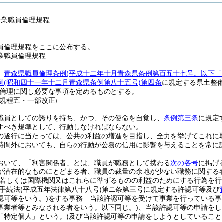
企業職員倫理規程
員倫理規程をここに公布する。
業職員倫理規程
、
青森県職員倫理条例
(平成十二年十月青森県条例第百五十七号。以下「
例
(昭和四十一年十二月青森県条例第八十五号)
第四条
に規定する県土整
倫理に関し必要な事項を定めるものとする。
管規程五・一部改正)
職員としての誇りを持ち、かつ、その使命を自覚し、
条例第三条
に規定
すべき規準として、行動しなければならない。
の遂行に当たっては、公共の利益の増進を目指し、全力を挙げてこれに
時間外においても、自らの行動が公務の信用に影響を与えることを常に
おいて、「利害関係者」とは、職員が職務として携わる
次の各号
に掲げ
が潜在的なものにとどまる者、職員の裁量の余地が少ない職務に関する
府若しくは国際機関又はこれらに準ずるものの利益のためにする行為を行
政手続法
(平成五年法律第八十八号)
第二条第三号に規定する許認可等及び
認可等をいう。)
をする事務 当該許認可等を受けて事業を行っている事
事業者等とみなされる者をいう。以下同じ。)
、当該許認可等の申請をし
「特定個人」という。)
及び当該許認可等の申請をしようとしていること