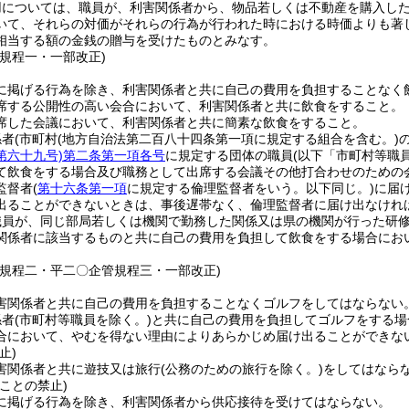
用については、職員が、利害関係者から、物品若しくは不動産を購入し
いて、それらの対価がそれらの行為が行われた時における時価よりも著
相当する額の金銭の贈与を受けたものとみなす。
管規程一・一部改正)
に掲げる行為を除き、利害関係者と共に自己の費用を負担することなく
席する公開性の高い会合において、利害関係者と共に飲食をすること。
席した会議において、利害関係者と共に簡素な飲食をすること。
係者
(市町村
(地方自治法第二百八十四条第一項に規定する組合を含む。)
第六十九号)
第二条第一項各号
に規定する団体の職員
(以下「市町村等職
て飲食をする場合及び職務として出席する会議その他打合わせのための
監督者
(
第十六条第一項
に規定する倫理監督者をいう。以下同じ。)
に届
出ることができないときは、事後遅帯なく、倫理監督者に届け出なけれ
職員が、同じ部局若しくは機関で勤務した関係又は県の機関が行った研
関係者に該当するものと共に自己の費用を負担して飲食をする場合にお
管規程二・平二〇企管規程三・一部改正)
害関係者と共に自己の費用を負担することなくゴルフをしてはならない
係者
(市町村等職員を除く。)
と共に自己の費用を負担してゴルフをする場
合において、やむを得ない理由によりあらかじめ届け出ることができな
止)
害関係者と共に遊技又は旅行
(公務のための旅行を除く。)
をしてはなら
ことの禁止)
に掲げる行為を除き、利害関係者から供応接待を受けてはならない。