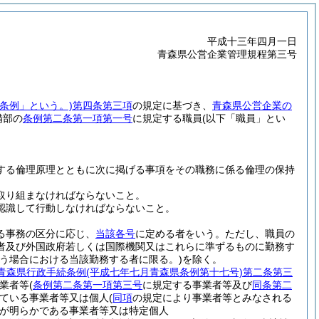
平成十三年四月一日
青森県公営企業管理規程第三号
条例」という。)
第四条第三項
の規定に基づき、
青森県公営企業の
備部の
条例第二条第一項第一号
に規定する職員
(以下「職員」とい
する倫理原理とともに次に掲げる事項をその職務に係る倫理の保持
取り組まなければならないこと。
認識して行動しなければならないこと。
る事務の区分に応じ、
当該各号
に定める者をいう。
ただし、職員の
者及び外国政府若しくは国際機関又はこれらに準ずるものに勤務す
う場合における当該勤務する者に限る。)
を除く。
青森県行政手続条例
(平成七年七月青森県条例第十七号)
第二条第三
業者等
(
条例第二条第一項第三号
に規定する事業者等及び
同条第二
ている事業者等又は個人
(
同項
の規定により事業者等とみなされる
が明らかである事業者等又は特定個人