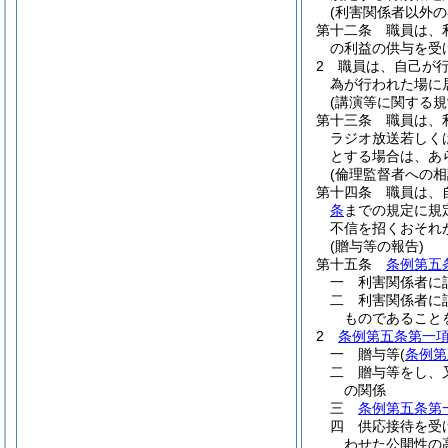
(利害関係者以外
第十二条
職員は、
の利益の供与を受
2
職員は、自己が
為が行われた場に
(講演等に関する規
第十三条
職員は、
ラジオ放送若しく
とする場合は、あ
(倫理監督者への相
第十四条
職員は、
条
までの規定に規
不信を招くおそれ
(贈与等の報告)
第十五条
条例第五
一
利害関係者に
二
利害関係者に
ものであること
2
条例第五条第一
一
贈与等
(
条例第
二
贈与等をし、
の関係
三
条例第五条第
四
供応接待を受
わせた公開性の