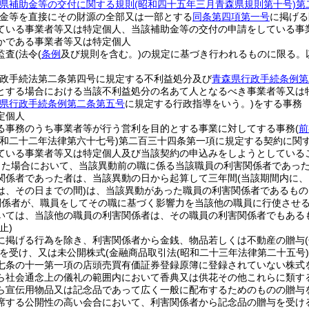
県補助金等の交付に関する規則
(昭和四十五年三月青森県規則第十号)
第
助金等を直接にその財源の全部又は一部とする
同条第四項第一号
に掲げる
ている事業者等又は特定個人、当該補助金等の交付の申請をしている事
かである事業者等又は特定個人
監査
(法令
(
条例
及び規則を含む。)
の規定に基づき行われるものに限る。
行政手続法第二条第四号に規定する不利益処分及び
青森県行政手続条例第
とする場合における当該不利益処分の名あて人となるべき事業者等又は
県行政手続条例第二条第五号
に規定する行政指導をいう。)
をする事務
定個人
る事務のうち事業者等が行う営利を目的とする事業に対してする事務
(
前
昭和二十二年法律第六十七号)
第二百三十四条第一項に規定する契約に関
ている事業者等又は特定個人及び当該契約の申込みをしようとしている
った場合において、当該異動前の職に係る当該職員の利害関係者であっ
関係者であった者は、当該異動の日から起算して三年間
(当該期間内に
は、その日までの間)
は、当該異動があった職員の利害関係者であるもの
関係者が、職員をしてその職に基づく影響力を当該他の職員に行使させ
いては、当該他の職員の利害関係者は、その職員の利害関係者でもある
止)
に掲げる行為を除き、利害関係者から金銭、物品若しくは不動産の贈与
を受け、又は未公開株式
(金融商品取引法
(昭和二十三年法律第二十五号)
七条の十一第一項の店頭売買有価証券登録原簿に登録されていない株式を
ら社会通念上の儀礼の範囲内において香典又は供花その他これらに類す
ら宣伝用物品又は記念品であって広く一般に配布するためのものの贈与
席する公開性の高い会合において、利害関係者から記念品の贈与を受け