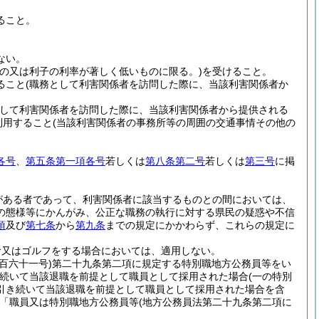
ること。
。
ない。
の又は利子の利率が著しく低いものに限る。)
を受けること。
ること
(職務として利害関係者を訪問した際に、当該利害関係者か
として利害関係者を訪問した際に、当該利害関係者から提供される
利用すること
(当該利害関係者の事務所等の周囲の交通事情その他の
各号
、
第五条第一項各号
若しくは
第八条第二号
若しくは
第三号
に掲
がある者であって、利害関係者に該当するものとの間においては、
の態様等にかんがみ、公正な職務の執行に対する県民の疑惑や不信
項
及び
第七条
から
第九条
までの規定にかかわらず、これらの規定に
食又はゴルフをする場合においては、適用しない。
百六十一号)
第二十九条第二項に規定する特別職地方公務員等をい
続いて当該退職を前提として職員として採用された場合
(一の特別
引き続いて当該退職を前提として職員として採用された場合を含
「職員又は特別職地方公務員等
(地方公務員法第二十九条第二項に