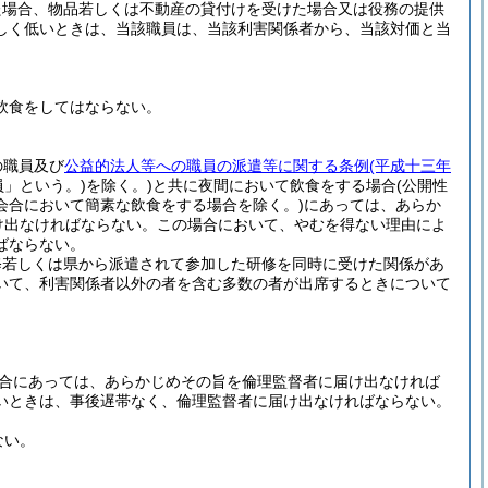
た場合、物品若しくは不動産の貸付けを受けた場合又は役務の提供
しく低いときは、当該職員は、当該利害関係者から、当該対価と当
飲食をしてはならない。
の職員及び
公益的法人等への職員の派遣等に関する条例
(平成十三年
員」という。)
を除く。)
と共に夜間において飲食をする場合
(公開性
会合において簡素な飲食をする場合を除く。)
にあっては、あらか
け出なければならない。
この場合において、やむを得ない理由によ
ばならない。
修若しくは県から派遣されて参加した研修を同時に受けた関係があ
いて、利害関係者以外の者を含む多数の者が出席するときについて
。
合にあっては、あらかじめその旨を倫理監督者に届け出なければ
いときは、事後遅帯なく、倫理監督者に届け出なければならない。
ない。