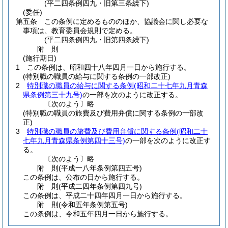
(平二四条例四九・旧第三条繰下)
(委任)
第五条
この条例に定めるもののほか、協議会に関し必要な
事項は、教育委員会規則で定める。
(平二四条例四九・旧第四条繰下)
附
則
(施行期日)
1
この条例は、昭和四十八年四月一日から施行する。
(特別職の職員の給与に関する条例の一部改正)
2
特別職の職員の給与に関する条例
(昭和二十七年九月青森
県条例第三十九号)
の一部を次のように改正する。
〔次のよう〕略
(特別職の職員の旅費及び費用弁償に関する条例の一部改
正)
3
特別職の職員の旅費及び費用弁償に関する条例
(昭和二十
七年九月青森県条例第四十三号)
の一部を次のように改正す
る。
〔次のよう〕略
附
則
(平成一八年
条例第四五号)
この条例は、公布の日から施行する。
附
則
(平成二四年
条例第四九号)
この条例は、平成二十四年四月一日から施行する。
附
則
(令和五年
条例第五号)
この条例は、令和五年四月一日から施行する。