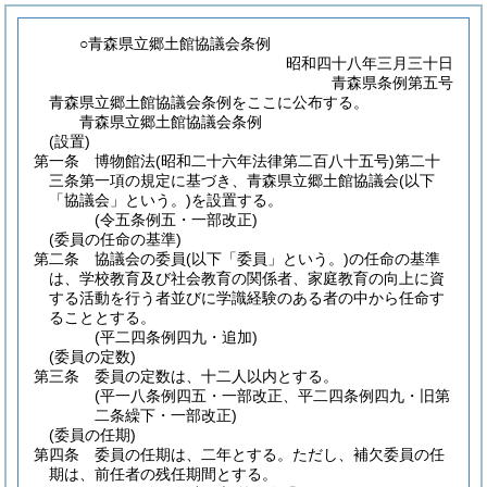
○青森県立郷土館協議会条例
昭和四十八年三月三十日
青森県条例第五号
青森県立郷土館協議会条例をここに公布する。
青森県立郷土館協議会条例
(設置)
第一条
博物館法
(昭和二十六年法律第二百八十五号)
第二十
三条第一項の規定に基づき、青森県立郷土館協議会
(以下
「協議会」という。)
を設置する。
(令五条例五・一部改正)
(委員の任命の基準)
第二条
協議会の委員
(以下「委員」という。)
の任命の基準
は、学校教育及び社会教育の関係者、家庭教育の向上に資
する活動を行う者並びに学識経験のある者の中から任命す
ることとする。
(平二四条例四九・追加)
(委員の定数)
第三条
委員の定数は、十二人以内とする。
(平一八条例四五・一部改正、平二四条例四九・旧第
二条繰下・一部改正)
(委員の任期)
第四条
委員の任期は、二年とする。
ただし、補欠委員の任
期は、前任者の残任期間とする。