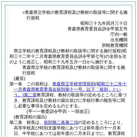
○青森県立学校の教育課程及び教材の取扱等に関する施
行規程
昭和三十九年四月三十日
青森県教育委員会訓令甲第五号
庁内一般
出先機関
所轄教育機関
県立学校の教育課程及び教材の取扱等に関する施行規程(昭
和三十二年十二月青森県教育委員会訓令甲第七号)の全部を次
のように改正し、昭和三十九年五月一日から施行する。
青森県立学校の教育課程及び教材の取扱等に関する施
行規程
(趣旨)
第一条
この規程は、
青森県立学校管理規則
(昭和三十二年十
一月青森県教育委員会規則第十一号。以下「規則」とい
う。)
第二章
教育課程、教材の取扱等の定めるところに基づ
き、教育課程及び教材の届出並びに学校行事の報告等に関
し必要な事項を定めるものとする。
(平一一教委訓令甲四・一部改正)
(教育課程の届出)
第二条
校長は、
規則第二条第二項
の定めるところにより、
高等学校及び特別支援学校にあつては前年度の十一月末
日、中学校にあつては前年度の二月末日までに、教育課程