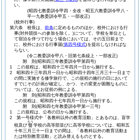
い。
(昭四七教委訓令甲四・全改・昭五六教委訓令甲八・
平一九教委訓令甲五・一部改正)
(校外行事)
第六条
校長は、
前条
に定めるもののほか、校外における行
事
(対外競技への参加を除く。)
について、学校を単位とし
て宿泊を伴つて行なう場合においては、その五日前まで
に、校外における行事届
(
第四号様式
)
を提出しなければな
らない。
(令二教委訓令甲八・旧第七条繰上・一部改正)
附
則
(昭和四三年
教委訓令甲第四号)
1
この規程は、昭和四十三年四月一日から施行する。
2
昭和四十三年四月一日から昭和四十四年三月三十一日まで
の間に実施する修学旅行で、この規程の施行の日において
すでにその計画が確定し、かつ、その変更が困難なものに
ついては、なお従前の例による。
附
則
(昭和四七年
教委訓令甲第四号)
この規程は、昭和四十七年四月一日から施行する。
附
則
(昭和四七年
教委訓令甲第一三号)
1
この規程は、公布の日から施行する。
2
第一号様式中「各教科以外の教育活動」とあるのは、盲学
ろう
校及び
学校の高等部並びに高等学校については、昭和五
聾
十年三月三十一日までの間は、「各教科以外の教育活動ま
たは特別教育活動」と読み替えるものとする。