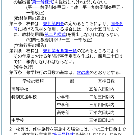
の届出書
(
第一号様式
)
を提出しなければならない。
(平一一教委訓令甲四・全改、平一九教委訓令甲五・
一部改正)
(教材使用の届出)
第三条
校長は、
規則第四条
の定めるところにより、
同条各
号
に掲げる教材を使用する場合には、その十五日前まで
に、教材使用届
(
第二号様式
)
を提出しなければならない。
(昭四七教委訓令甲一三・一部改正)
(学校行事の報告)
第四条
校長は、
規則第五条第一項
の定めるところにより、
その年度における年間行事予定表を作成し、四月二十日ま
でに、報告しなければならない。
(修学旅行)
第五条
修学旅行の日数の基準は、
次の表
のとおりとする。
学校の種類
部
基準日数
高等学校
五泊六日以内
特別支援学校
小学部
二泊三日以内
中学部
三泊四日以内
高等部
五泊六日以内
中学校
三泊四日以内
2
校長は、修学旅行を実施する場合には、その三十日前まで
に、修学旅行実施届
(
第三号様式
)
を提出しなければならな