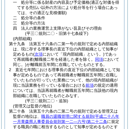
一
処分等に係る財産の内容及び予定価格
(適正な対価を得
てする売払い以外の方法により処分等を行う場合にあっ
ては、その適正な見積価額)
二
処分等の条件
三
処分等の方法
四
法人の業務運営上支障がない旨及びその理由
(平三〇規則二〇・旧第十七条繰下)
(内部組織)
第十九条
法第五十六条の二第一号の規則で定める内部組織
は、現に存する理事長の直近下位の内部組織として知事が
定めるもの
(
次項
において「現内部組織」という。)
であっ
て再就職者
(離職後二年を経過した者を除く。
同項
において
同じ。)
が離職前五年間に在職していたものとする。
2
直近七年間における理事長の直近下位の内部組織として知
事が定めるものであって再就職者が離職前五年間に在職し
ていたものが行っていた業務について、他の現内部組織が
現に当該業務を行っている場合における
前項
の規定の適用
については、当該再就職者が離職前五年間に当該他の現内
部組織に在職していたものとみなす。
(平三〇規則二〇・追加)
(管理又は監督の地位)
第二十条
法第五十六条の二第二号の規則で定める管理又は
監督の地位は、
職員の退職管理に関する規則
(平成二十八年
一月青森県人事委員会規則第一二―六号)
第二十二条
に規定
する職員の職に相当するものとして知事が定めるものとす