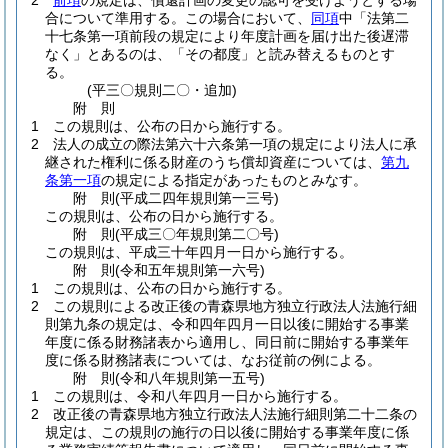
2
前項
の規定は、償還計画の変更の認可を受けようとする場
合について準用する。
この場合において、
同項
中「法第二
十七条第一項前段の規定により年度計画を届け出た後遅滞
なく」とあるのは、「その都度」と読み替えるものとす
る。
(平三〇規則二〇・追加)
附
則
1
この規則は、公布の日から施行する。
2
法人の成立の際法第六十六条第一項の規定により法人に承
継された権利に係る財産のうち償却資産については、
第九
条第一項
の規定による指定があったものとみなす。
附
則
(平成二四年
規則第一三号)
この規則は、公布の日から施行する。
附
則
(平成三〇年
規則第二〇号)
この規則は、平成三十年四月一日から施行する。
附
則
(令和五年
規則第一六号)
1
この規則は、公布の日から施行する。
2
この規則による改正後の青森県地方独立行政法人法施行細
則第九条の規定は、令和四年四月一日以後に開始する事業
年度に係る財務諸表から適用し、同日前に開始する事業年
度に係る財務諸表については、なお従前の例による。
附
則
(令和八年
規則第一五号)
1
この規則は、令和八年四月一日から施行する。
2
改正後の青森県地方独立行政法人法施行細則第二十二条の
規定は、この規則の施行の日以後に開始する事業年度に係