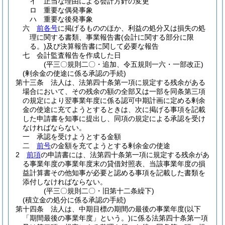
イ
正当な理由による会計方針の変更
ロ
重要な偶発事象
ハ
重要な後発事象
六
前各号
に掲げるもののほか、利益の処分又は損失の処
理に関する書類、事業報告書
(会計に関する部分に限
る。)
及び決算報告書に関して必要な報告
七
会計監査報告を作成した日
(平三〇規則二〇・追加、令五規則一六・一部改正)
(剰余金の使途に係る承認の手続)
第十三条
法人は、法第四十条第一項に規定する残余がある
場合において、その残余の額の全部又は一部を同条第三項
の規定により翌事業年度に係る認可中期計画に定める剰余
金の使途に充てようとするときは、次に掲げる事項を記載
した申請書を知事に提出し、同項の規定による承認を受け
なければならない。
一
承認を受けようとする金額
二
前号
の金額を充てようとする剰余金の使途
2
前項
の申請書には、法第四十条第一項に規定する残余があ
る事業年度の事業年度末の貸借対照表、当該事業年度の損
益計算書その他知事が必要と認める事項を記載した書類を
添付しなければならない。
(平三〇規則二〇・旧第十二条繰下)
(積立金の処分に係る承認の手続)
第十四条
法人は、中期目標の期間の最後の事業年度
(以下
「期間最後の事業年度」という。)
に係る法第四十条第一項