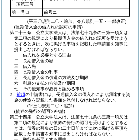
一項第三号
第一号ロ
前号ニ
(平三〇規則二〇・追加、令八規則一五・一部改正)
(長期借入金の借入れの認可の申請)
第二十三条
公立大学法人は、法第七十九条の三第一項又は
第二項の規定により長期借入金の借入れの認可を受けよう
とするときは、次に掲げる事項を記載した申請書を知事に
提出しなければならない。
一
借入れを必要とする理由
二
長期借入金の額
三
借入先
四
長期借入金の利率
五
長期借入金の償還の方法及び期限
六
利息の支払の方法及び期限
七
その他知事が必要と認める事項
2
前項
の申請書には、長期借入金の借入れにより調達する資
金の使途を記載した書面を添付しなければならない。
(平三〇規則二〇・追加)
(債券の発行の認可の申請)
第二十四条
公立大学法人は、法第七十九条の三第一項又は
第二項の規定により債券の発行の認可を受けようとすると
きは、債券の募集の日の二十日前までに次に掲げる事項を
記載した申請書を知事に提出しなければならない。
一
発行を必要とする理由