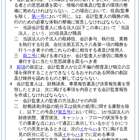
る者との意思疎通を図り、情報の収集及び監査の環境の整
備に努めなければならない。
この場合において、役員
(監事
を除く。
第一号
において同じ。)
は、会計監査人の職務の執
行のための必要な体制の整備に留意しなければならない。
一
当該会計監査人に係る法人
(以下この条において「当該
法人」という。)
の役員及び職員
二
当該法人の子法人の取締役、会計参与、執行役、業務
を執行する社員、会社法第五百九十八条第一項の職務を
行うべき者その他これらの者に相当する者及び使用人
三
前二号
に掲げる者のほか、会計監査人が適切に職務を
遂行するに当たり意思疎通を図るべき者
3
前項
の規定は、会計監査人が公正不偏の態度及び独立の立
場を保持することができなくなるおそれのある関係の創設
及び維持を認めるものと解してはならない。
4
会計監査人は、財務諸表、事業報告書及び決算報告書を受
領したときは、次に掲げる事項を内容とする会計監査報告
を作成しなければならない。
一
会計監査人の監査の方法及びその内容
二
財務諸表
(利益の処分又は損失の処理に関する書類を除
く。以下この号及び
第五号
において同じ。)
が当該法人の
財政状態、運営状況、キャッシュ・フローの状況等を全
ての重要な点において適正に表示しているかどうかにつ
いての意見があるときは、次の
イ
から
ハ
までに掲げる意
見の区分に応じ、当該
イ
から
ハ
までに定める事項