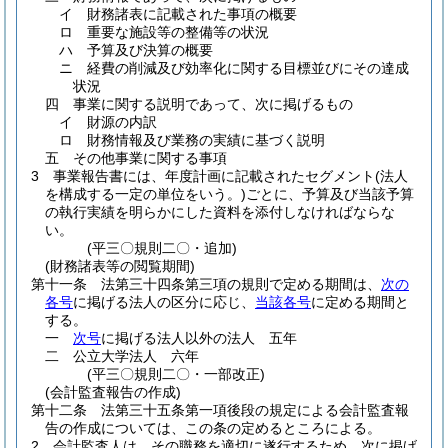
イ
財務諸表に記載された事項の概要
ロ
重要な施設等の整備等の状況
ハ
予算及び決算の概要
ニ
経費の削減及び効率化に関する目標並びにその達成
状況
四
事業に関する説明であって、次に掲げるもの
イ
財源の内訳
ロ
財務情報及び業務の実績に基づく説明
五
その他事業に関する事項
3
事業報告書には、年度計画に記載されたセグメント
(法人
を構成する一定の単位をいう。)
ごとに、予算及び当該予算
の執行実績を明らかにした資料を添付しなければならな
い。
(平三〇規則二〇・追加)
(財務諸表等の閲覧期間)
第十一条
法第三十四条第三項の規則で定める期間は、
次の
各号
に掲げる法人の区分に応じ、
当該各号
に定める期間と
する。
一
次号
に掲げる法人以外の法人 五年
二
公立大学法人 六年
(平三〇規則二〇・一部改正)
(会計監査報告の作成)
第十二条
法第三十五条第一項後段の規定による会計監査報
告の作成については、この条の定めるところによる。
2
会計監査人は、その職務を適切に遂行するため、次に掲げ