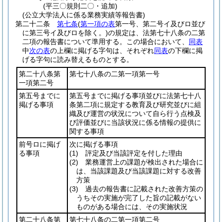
(平三〇規則二〇・追加)
(公立大学法人に係る業務実績等報告書)
第二十二条
第七条
(
第一項の表
第一号、第二号イ及びロ並び
に第三号イ及びロを除く。)
の規定は、法第七十八条の二第
二項の報告書について準用する。
この場合において、
同表
中
次の表
の上欄に掲げる字句は、それぞれ
同表
の下欄に掲
げる字句に読み替えるものとする。
第二十八条第
第七十八条の二第一項第一号
一項第二号
第五号までに
第五号までに掲げる事項並びに法第七十八
掲げる事項
条第二項に規定する教育及び研究並びに組
織及び運営の状況について自ら行う点検及
び評価並びに当該状況に係る情報の提供に
関する事項
前号ロに掲げ
次に掲げる事項
る事項
(1)
評定及び当該評定を付した理由
(2)
業務運営上の課題が検出された場合に
は、当該課題及び当該課題に対する改善
方策
(3)
過去の報告書に記載された改善方策の
うちその実施が完了した旨の記載がない
ものがある場合には、その実施状況
第二十八条第
第七十八条の二第一項第二号