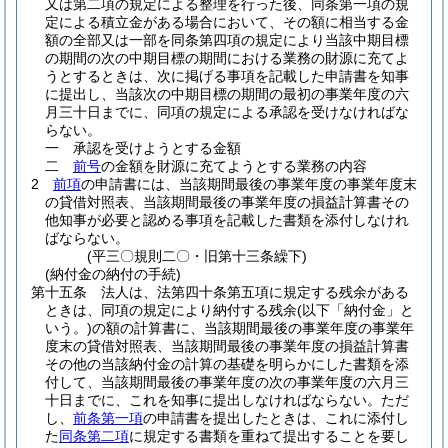
又は第二項の規定による整理を行った後、同条第一項の規
定による積立金がある場合において、その額に相当する金
額の全部又は一部を同条第四項の規定により当該中期目標
の期間の次の中期目標の期間における業務の財源に充てよ
うとするときは、次に掲げる事項を記載した申請書を知事
に提出し、当該次の中期目標の期間の最初の事業年度の六
月三十日までに、同項の規定による承認を受けなければな
らない。
一
承認を受けようとする金額
二
前号
の金額を財源に充てようとする業務の内容
2
前項
の申請書には、当該期間最後の事業年度の事業年度末
の貸借対照表、当該期間最後の事業年度の損益計算書その
他知事が必要と認める事項を記載した書類を添付しなけれ
ばならない。
(平三〇規則二〇・旧第十三条繰下)
(納付金の納付の手続)
第十五条
法人は、法第四十条第五項に規定する残余がある
ときは、同項の規定により納付する残余
(以下「納付金」と
いう。)
の額の計算書に、当該期間最後の事業年度の事業年
度末の貸借対照表、当該期間最後の事業年度の損益計算書
その他の当該納付金の計算の基礎を明らかにした書類を添
付して、当該期間最後の事業年度の次の事業年度の六月三
十日までに、これを知事に提出しなければならない。
ただ
し、
前条第一項
の申請書を提出したときは、これに添付し
た
同条第二項
に規定する書類を重ねて提出することを要し