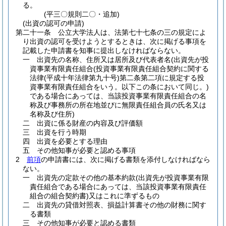
る。
(平三〇規則二〇・追加)
(出資の認可の申請)
第二十一条
公立大学法人は、法第七十七条の三の規定によ
り出資の認可を受けようとするときは、次に掲げる事項を
記載した申請書を知事に提出しなければならない。
一
出資先の名称、住所又は居所及び代表者名
(出資先が投
資事業有限責任組合
(投資事業有限責任組合契約に関する
法律
(平成十年法律第九十号)
第二条第二項に規定する投
資事業有限責任組合をいう。以下この条において同じ。)
である場合にあっては、当該投資事業有限責任組合の名
称及び事務所の所在地並びに無限責任組合員の氏名又は
名称及び住所)
二
出資に係る財産の内容及び評価額
三
出資を行う時期
四
出資を必要とする理由
五
その他知事が必要と認める事項
2
前項
の申請書には、次に掲げる書類を添付しなければなら
ない。
一
出資先の定款その他の基本約款
(出資先が投資事業有限
責任組合である場合にあっては、当該投資事業有限責任
組合の組合契約書)
又はこれに準ずるもの
二
出資先の貸借対照表、損益計算書その他の財務に関す
る書類
三
その他知事が必要と認める書類