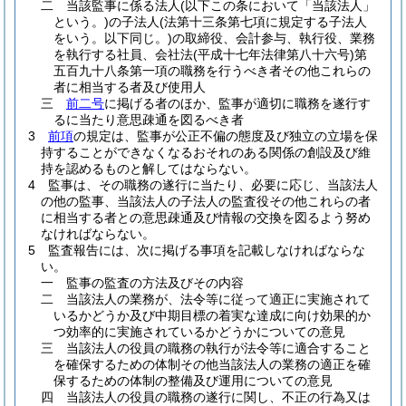
二
当該監事に係る法人
(以下この条において「当該法人」
という。)
の子法人
(法第十三条第七項に規定する子法人
をいう。以下同じ。)
の取締役、会計参与、執行役、業務
を執行する社員、会社法
(平成十七年法律第八十六号)
第
五百九十八条第一項の職務を行うべき者その他これらの
者に相当する者及び使用人
三
前二号
に掲げる者のほか、監事が適切に職務を遂行す
るに当たり意思疎通を図るべき者
3
前項
の規定は、監事が公正不偏の態度及び独立の立場を保
持することができなくなるおそれのある関係の創設及び維
持を認めるものと解してはならない。
4
監事は、その職務の遂行に当たり、必要に応じ、当該法人
の他の監事、当該法人の子法人の監査役その他これらの者
に相当する者との意思疎通及び情報の交換を図るよう努め
なければならない。
5
監査報告には、次に掲げる事項を記載しなければならな
い。
一
監事の監査の方法及びその内容
二
当該法人の業務が、法令等に従って適正に実施されて
いるかどうか及び中期目標の着実な達成に向け効果的か
つ効率的に実施されているかどうかについての意見
三
当該法人の役員の職務の執行が法令等に適合すること
を確保するための体制その他当該法人の業務の適正を確
保するための体制の整備及び運用についての意見
四
当該法人の役員の職務の遂行に関し、不正の行為又は