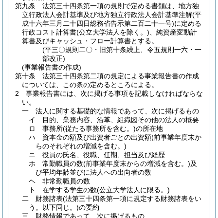
第九条
法第三十四条第一項の規則で定める書類は、地方独
立行政法人会計基準及び地方独立行政法人会計基準注解
(平
成十六年三月二十四日総務省告示第二百二十一号)
に定める
行政コスト計算書
(公立大学法人を除く。)
、純資産変動計
算書及びキャッシュ・フロー計算書とする。
(平三〇規則二〇・旧第十条繰上、令五規則一六・一
部改正)
(事業報告書の作成)
第十条
法第三十四条第二項の規定による事業報告書の作成
については、この条の定めるところによる。
2
事業報告書には、次に掲げる事項を記載しなければならな
い。
一
法人に関する基礎的な情報であって、次に掲げるもの
イ
目的、業務内容、沿革、組織図その他の法人の概要
ロ
事務所
(従たる事務所を含む。)
の所在地
ハ
資本金の額及び出資者ごとの出資額
(前事業年度末か
らのそれぞれの増減を含む。)
ニ
役員の氏名、役職、任期、担当及び経歴
ホ
常勤職員の数
(前事業年度末からの増減を含む。)
及
び平均年齢並びに法人への出向者の数
ヘ
非常勤職員の数
ト
在学する学生の数
(公立大学法人に限る。)
二
財務諸表
(法第三十四条第一項に規定する財務諸表をい
う。以下同じ。)
の要約
三
財務情報であって、次に掲げるもの