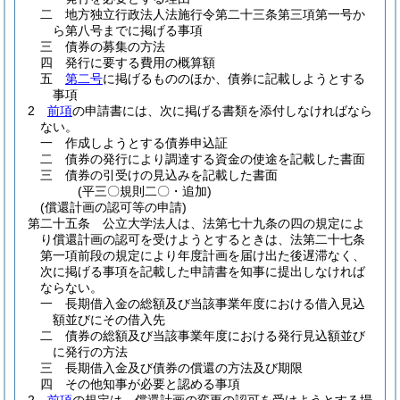
二
地方独立行政法人法施行令第二十三条第三項第一号か
ら第八号までに掲げる事項
三
債券の募集の方法
四
発行に要する費用の概算額
五
第二号
に掲げるもののほか、債券に記載しようとする
事項
2
前項
の申請書には、次に掲げる書類を添付しなければなら
ない。
一
作成しようとする債券申込証
二
債券の発行により調達する資金の使途を記載した書面
三
債券の引受けの見込みを記載した書面
(平三〇規則二〇・追加)
(償還計画の認可等の申請)
第二十五条
公立大学法人は、法第七十九条の四の規定によ
り償還計画の認可を受けようとするときは、法第二十七条
第一項前段の規定により年度計画を届け出た後遅滞なく、
次に掲げる事項を記載した申請書を知事に提出しなければ
ならない。
一
長期借入金の総額及び当該事業年度における借入見込
額並びにその借入先
二
債券の総額及び当該事業年度における発行見込額並び
に発行の方法
三
長期借入金及び債券の償還の方法及び期限
四
その他知事が必要と認める事項