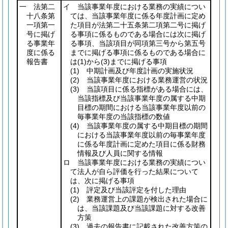
一 法第二
イ 当該事業年度における業務の実績につい
十八条第
ては、当該事業年度に係る年度計画に定め
一項第一
た項目が法第二十五条第二項第二号に掲げ
号に掲げ
る事項に係るものである場合には次に掲げ
る事業年
る事項、当該項目が同項第三号から第五号
度に係る
までに掲げる事項に係るものである場合に
報告書
は
(1)
から
(3)
までに掲げる事項
(1)
中期計画及び年度計画の実施状況
(2)
当該事業年度における業務運営の状況
(3)
当該項目に係る指標がある場合には、
当該指標及び当該事業年度の属する中期
目標の期間における当該事業年度以前の
毎事業年度の当該指標の数値
(4)
当該事業年度の属する中期目標の期間
における当該事業年度以前の毎事業年度
に係る年度計画に定めた項目に係る財務
情報及び人員に関する情報
ロ 当該事業年度における業務の実績につい
て法人が自ら評価を行った結果について
は、次に掲げる事項
(1)
評定及び当該評定を付した理由
(2)
業務運営上の課題が検出された場合に
は、当該課題及び当該課題に対する改善
方策
(3)
過去の報告書に記載された改善方策の