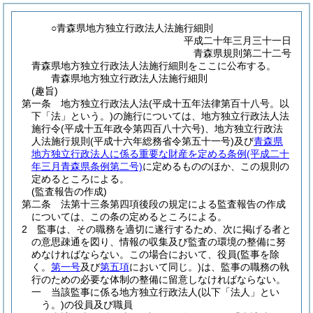
○青森県地方独立行政法人法施行細則
平成二十年三月三十一日
青森県規則第二十二号
青森県地方独立行政法人法施行細則をここに公布する。
青森県地方独立行政法人法施行細則
(趣旨)
第一条
地方独立行政法人法
(平成十五年法律第百十八号。以
下「法」という。)
の施行については、地方独立行政法人法
施行令
(平成十五年政令第四百八十六号)
、地方独立行政法
人法施行規則
(平成十六年総務省令第五十一号)
及び
青森県
地方独立行政法人に係る重要な財産を定める条例
(平成二十
年三月青森県条例第二号)
に定めるもののほか、この規則の
定めるところによる。
(監査報告の作成)
第二条
法第十三条第四項後段の規定による監査報告の作成
については、この条の定めるところによる。
2
監事は、その職務を適切に遂行するため、次に掲げる者と
の意思疎通を図り、情報の収集及び監査の環境の整備に努
めなければならない。
この場合において、役員
(監事を除
く。
第一号
及び
第五項
において同じ。)
は、監事の職務の執
行のための必要な体制の整備に留意しなければならない。
一
当該監事に係る地方独立行政法人
(以下「法人」とい
う。)
の役員及び職員