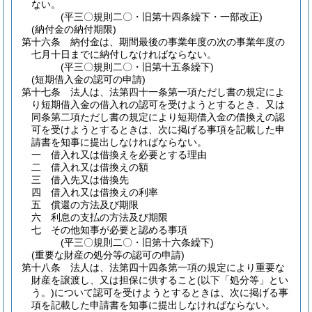
ない。
(平三〇規則二〇・旧第十四条繰下・一部改正)
(納付金の納付期限)
第十六条
納付金は、期間最後の事業年度の次の事業年度の
七月十日までに納付しなければならない。
(平三〇規則二〇・旧第十五条繰下)
(短期借入金の認可の申請)
第十七条
法人は、法第四十一条第一項ただし書の規定によ
り短期借入金の借入れの認可を受けようとするとき、又は
同条第二項ただし書の規定により短期借入金の借換えの認
可を受けようとするときは、次に掲げる事項を記載した申
請書を知事に提出しなければならない。
一
借入れ又は借換えを必要とする理由
二
借入れ又は借換えの額
三
借入先又は借換先
四
借入れ又は借換えの利率
五
償還の方法及び期限
六
利息の支払の方法及び期限
七
その他知事が必要と認める事項
(平三〇規則二〇・旧第十六条繰下)
(重要な財産の処分等の認可の申請)
第十八条
法人は、法第四十四条第一項の規定により重要な
財産を譲渡し、又は担保に供すること
(以下「処分等」とい
う。)
について認可を受けようとするときは、次に掲げる事
項を記載した申請書を知事に提出しなければならない。