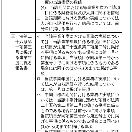
度の当該指標の数値
(4)
当該期間における毎事業年度の当該項
目に係る財務情報及び人員に関する情報
ニ 当該期間における業務の実績について法
人が自ら評価を行った結果については、前
号ロに掲げる事項
三 法第二
イ 当該事業年度における業務の実績につい
十八条第
ては、当該事業年度に係る年度計画に定め
一項第三
た項目が法第二十五条第二項第二号に掲げ
号に掲げ
る事項に係るものである場合には第一号イ
る事業年
に掲げる事項、当該項目が同項第三号から
度に係る
第五号までに掲げる事項に係るものである
報告書
場合には同イの
(1)
から
(3)
までに掲げる事
項
ロ 当該事業年度における業務の実績につい
て法人が自ら評価を行った結果について
は、第一号ロに掲げる事項
ハ 中期目標の期間における業務の実績につ
いては、当該中期計画に定めた項目が法第
二十五条第二項第二号に掲げる事項に係る
ものである場合には前号ハに掲げる事項、
当該項目が同項第三号から第五号までに掲
げる事項に係るものである場合には同ハの
(1)
から
(3)
までに掲げる事項
ニ 当該期間における業務の実績について法