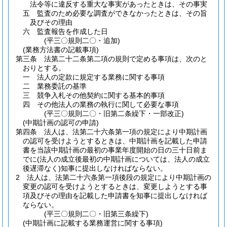
法令等に違反する重大な事実があったときは、その事実
五
監査のため必要な調査ができなかったときは、その旨
及びその理由
六
監査報告を作成した日
(平三〇規則二〇・追加)
(業務方法書の記載事項)
第三条
法第二十二条第二項の規則で定める事項は、次のと
おりとする。
一
法人の定款に規定する業務に関する事項
二
業務委託の基準
三
競争入札その他契約に関する基本的事項
四
その他法人の業務の執行に関して必要な事項
(平三〇規則二〇・旧第二条繰下・一部改正)
(中期計画の認可の申請)
第四条
法人は、法第二十六条第一項の規定により中期計画
の認可を受けようとするときは、中期計画を記載した申請
書を当該中期計画の最初の事業年度開始の日の三十日前ま
でに
(法人の成立後最初の中期計画については、法人の成立
後遅滞なく)
知事に提出しなければならない。
2
法人は、法第二十六条第一項後段の規定により中期計画の
変更の認可を受けようとするときは、変更しようとする事
項及びその理由を記載した申請書を知事に提出しなければ
ならない。
(平三〇規則二〇・旧第三条繰下)
(中期計画に記載する業務運営に関する事項)