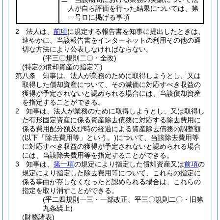
人が自ら評価を行った結果については、第
一号ロに掲げる事項
2
法人は、
前項
に規定する報告書を知事に提出したときは、
速やかに、当該報告書をインターネットの利用その他の適
切な方法により公表しなければならない。
(平三〇規則二〇・全改)
(特定の償却資産の指定等)
第八条
知事は、法人が業務のために取得しようとし、又は
取得した償却資産について、その減価に対応すべき収益の
獲得が予定されないと認められる場合には、当該償却資産
を指定することができる。
2
知事は、法人が業務のために取得しようとし、又は取得し
た有形固定資産に係る資産除去債務に対応する除去費用に
係る費用配分額及び時の経過による資産除去債務の調整額
(以下「除去費用等」という。)
について、当該除去費用等
に対応すべき収益の獲得が予定されないと認められる場合
には、当該除去費用等を指定することができる。
3
知事は、
第一項
の規定により指定した償却資産又は
前項
の
規定により指定した除去費用等について、これらの指定に
係る事由が存しなくなったと認められる場合は、これらの
指定を取り消すことができる。
(平二四規則一三・一部改正、平三〇規則二〇・旧第
九条繰上)
(財務諸表)