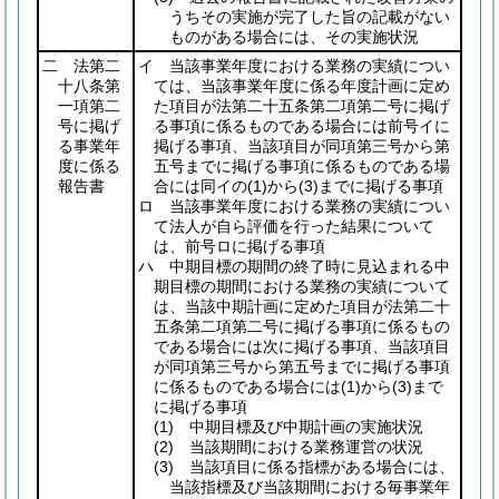
うちその実施が完了した旨の記載がない
ものがある場合には、その実施状況
二 法第二
イ 当該事業年度における業務の実績につい
十八条第
ては、当該事業年度に係る年度計画に定め
一項第二
た項目が法第二十五条第二項第二号に掲げ
号に掲げ
る事項に係るものである場合には前号イに
る事業年
掲げる事項、当該項目が同項第三号から第
度に係る
五号までに掲げる事項に係るものである場
報告書
合には同イの
(1)
から
(3)
までに掲げる事項
ロ 当該事業年度における業務の実績につい
て法人が自ら評価を行った結果について
は、前号ロに掲げる事項
ハ 中期目標の期間の終了時に見込まれる中
期目標の期間における業務の実績について
は、当該中期計画に定めた項目が法第二十
五条第二項第二号に掲げる事項に係るもの
である場合には次に掲げる事項、当該項目
が同項第三号から第五号までに掲げる事項
に係るものである場合には
(1)
から
(3)
まで
に掲げる事項
(1)
中期目標及び中期計画の実施状況
(2)
当該期間における業務運営の状況
(3)
当該項目に係る指標がある場合には、
当該指標及び当該期間における毎事業年