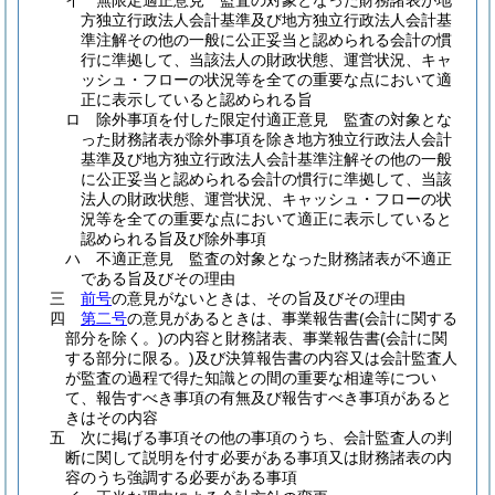
イ
無限定適正意見 監査の対象となった財務諸表が地
方独立行政法人会計基準及び地方独立行政法人会計基
準注解その他の一般に公正妥当と認められる会計の慣
行に準拠して、当該法人の財政状態、運営状況、キャ
ッシュ・フローの状況等を全ての重要な点において適
正に表示していると認められる旨
ロ
除外事項を付した限定付適正意見 監査の対象とな
った財務諸表が除外事項を除き地方独立行政法人会計
基準及び地方独立行政法人会計基準注解その他の一般
に公正妥当と認められる会計の慣行に準拠して、当該
法人の財政状態、運営状況、キャッシュ・フローの状
況等を全ての重要な点において適正に表示していると
認められる旨及び除外事項
ハ
不適正意見 監査の対象となった財務諸表が不適正
である旨及びその理由
三
前号
の意見がないときは、その旨及びその理由
四
第二号
の意見があるときは、事業報告書
(会計に関する
部分を除く。)
の内容と財務諸表、事業報告書
(会計に関
する部分に限る。)
及び決算報告書の内容又は会計監査人
が監査の過程で得た知識との間の重要な相違等につい
て、報告すべき事項の有無及び報告すべき事項があると
きはその内容
五
次に掲げる事項その他の事項のうち、会計監査人の判
断に関して説明を付す必要がある事項又は財務諸表の内
容のうち強調する必要がある事項