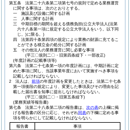
第五条
法第二十六条第二項第七号の規則で定める業務運営
に関する事項は、次のとおりとする。
一
施設及び設備に関する計画
二
人事に関する計画
三
中期目標の期間を超える債務負担
(公立大学法人
(法第
六十八条第一項に規定する公立大学法人をいう。以下同
じ。)
に限る。)
四
法第四十条第四項の規定により業務の財源に充てるこ
とができる積立金の処分に関する計画
五
その他法人の業務運営に関し必要な事項
(平三〇規則二〇・旧第四条繰下・一部改正)
(年度計画の記載事項等)
第六条
法第二十七条第一項の年度計画には、中期計画に定
めた事項に関し、当該事業年度において実施すべき事項を
記載しなければならない。
2
法人は、
前項
の年度計画を変更したときは、法第二十七条
第一項後段の規定により、変更した事項及びその理由を記
載した届出書を知事に提出しなければならない。
(平三〇規則二〇・旧第五条繰下)
(業務実績等報告書)
第七条
法第二十八条第二項の報告書は、
次の表
の上欄に掲
げる報告書の区分に応じ、それぞれ
同表
の下欄に定める事
項を明らかにして記載しなければならない。
報告書
事項