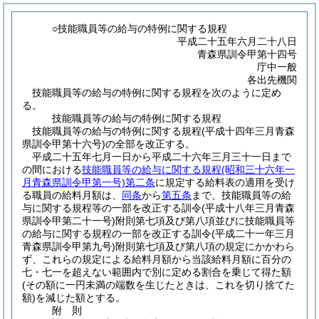
○技能職員等の給与の特例に関する規程
平成二十五年六月二十八日
青森県訓令甲第十四号
庁中一般
各出先機関
技能職員等の給与の特例に関する規程を次のように定め
る。
技能職員等の給与の特例に関する規程
技能職員等の給与の特例に関する規程(平成十四年三月青森
県訓令甲第十六号)の全部を改正する。
平成二十五年七月一日から平成二十六年三月三十一日まで
の間における
技能職員等の給与に関する規程
(昭和三十六年一
月青森県訓令甲第一号)
第二条
に規定する給料表の適用を受け
る職員の給料月額は、
同条
から
第五条
まで、技能職員等の給
与に関する規程等の一部を改正する訓令
(平成十八年三月青森
県訓令甲第二十一号)
附則第七項及び第八項並びに技能職員等
の給与に関する規程の一部を改正する訓令
(平成二十一年三月
青森県訓令甲第九号)
附則第七項及び第八項の規定にかかわら
ず、これらの規定による給料月額から当該給料月額に百分の
七・七一を超えない範囲内で別に定める割合を乗じて得た額
(その額に一円未満の端数を生じたときは、これを切り捨てた
額)
を減じた額とする。
附
則