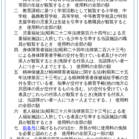
等部の生徒が観覧するとき 使用料の全部の額
二
教育課程に基づく学習活動として観覧する小学校、中
学校、義務教育学校、高等学校、中等教育学校及び特別
支援学校の児童又は生徒を引率する教職員が観覧すると
き 使用料の全部の額
三
児童福祉法
(昭和二十二年法律第百六十四号)
による児
童福祉施設に入所している少年を引率する当該施設の職
員が観覧するとき 使用料の全部の額
四
身体障害者福祉法
(昭和二十四年法律第二百八十三号)
による身体障害者手帳の交付を受けている者及びその付
添人が観覧するとき
(免除する付添人は、当該障がい者一
人につき一人までとする。)
使用料の全部の額
五
精神保健及び精神障害者福祉に関する法律
(昭和二十五
年法律第百二十三号)
による精神障害者保健福祉手帳の交
付を受けている者、知事が交付する療育手帳
(他の地方公
共団体の長が交付するものを含む。)
の交付を受けている
者及びこれらの付添人が観覧するとき
(免除する付添人
は、当該障がい者一人につき一人までとする。)
使用料
の全部の額
六
老人福祉法
(昭和三十八年法律第百三十三号)
による老
人福祉施設に入所している者及び引率する当該施設の職
員が観覧するとき 使用料の全部の額
七
前各号
に掲げるもののほか、所長が特に使用料の免除
を必要と認めたとき 使用料の全部又は一部の額