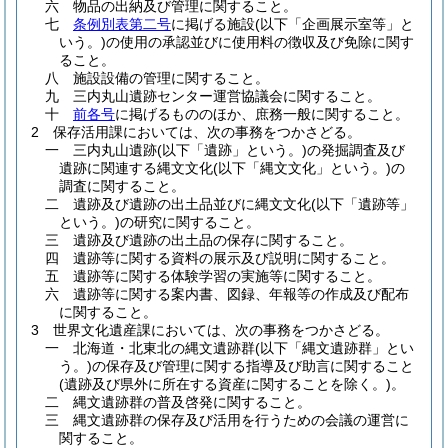
六
物品の出納及び管理に関すること。
七
条例別表第二号
に掲げる施設
(以下「企画展示室等」と
いう。)
の使用の承認並びに使用料の徴収及び免除に関す
ること。
八
施設設備の管理に関すること。
九
三内丸山遺跡センター運営協議会に関すること。
十
前各号
に掲げるもののほか、庶務一般に関すること。
2
保存活用課においては、次の事務をつかさどる。
一
三内丸山遺跡
(以下「遺跡」という。)
の発掘調査及び
遺跡に関連する縄文文化
(以下「縄文文化」という。)
の
調査に関すること。
二
遺跡及び遺跡の出土品並びに縄文文化
(以下「遺跡等」
という。)
の研究に関すること。
三
遺跡及び遺跡の出土品の保存に関すること。
四
遺跡等に関する資料の展示及び説明に関すること。
五
遺跡等に関する体験学習の実施等に関すること。
六
遺跡等に関する案内書、図録、年報等の作成及び配布
に関すること。
3
世界文化遺産課においては、次の事務をつかさどる。
一
北海道・北東北の縄文遺跡群
(以下「縄文遺跡群」とい
う。)
の保存及び管理に関する指導及び助言に関すること
(遺跡及び県外に所在する資産に関することを除く。)
。
二
縄文遺跡群の普及啓発に関すること。
三
縄文遺跡群の保存及び活用を行うための会議の運営に
関すること。