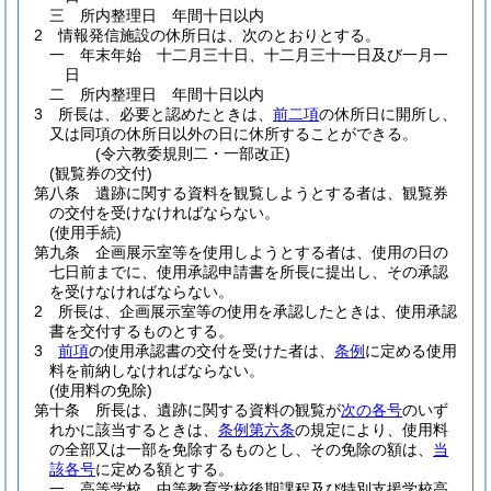
三
所内整理日 年間十日以内
2
情報発信施設の休所日は、次のとおりとする。
一
年末年始 十二月三十日、十二月三十一日及び一月一
日
二
所内整理日 年間十日以内
3
所長は、必要と認めたときは、
前二項
の休所日に開所し、
又は同項の休所日以外の日に休所することができる。
(令六教委規則二・一部改正)
(観覧券の交付)
第八条
遺跡に関する資料を観覧しようとする者は、観覧券
の交付を受けなければならない。
(使用手続)
第九条
企画展示室等を使用しようとする者は、使用の日の
七日前までに、使用承認申請書を所長に提出し、その承認
を受けなければならない。
2
所長は、企画展示室等の使用を承認したときは、使用承認
書を交付するものとする。
3
前項
の使用承認書の交付を受けた者は、
条例
に定める使用
料を前納しなければならない。
(使用料の免除)
第十条
所長は、遺跡に関する資料の観覧が
次の各号
のいず
れかに該当するときは、
条例第六条
の規定により、使用料
の全部又は一部を免除するものとし、その免除の額は、
当
該各号
に定める額とする。
一
高等学校、中等教育学校後期課程及び特別支援学校高