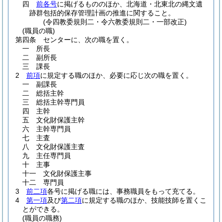
四
前各号
に掲げるもののほか、北海道・北東北の縄文遺
跡群包括的保存管理計画の推進に関すること。
(令四教委規則二・令六教委規則二・一部改正)
(職員の職)
第四条
センターに、次の職を置く。
一
所長
二
副所長
三
課長
2
前項
に規定する職のほか、必要に応じ次の職を置く。
一
副課長
二
総括主幹
三
総括主幹専門員
四
主幹
五
文化財保護主幹
六
主幹専門員
七
主査
八
文化財保護主査
九
主任専門員
十
主事
十一
文化財保護主事
十二
専門員
3
前二項
各号に掲げる職には、事務職員をもって充てる。
4
第一項
及び
第二項
に規定する職のほか、技能技師を置くこ
とができる。
(職員の職務)