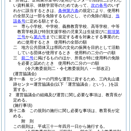
2
所長は、企画展示室等の使用がセンターの目的にふさわし
い資料展示、体験学習等のためであって、
次の各号
のいず
れかに該当するときは、
条例第六条
の規定により、使用料
の全部又は一部を免除するものとし、その免除の額は、
当
該各号
に定める額とする。
一
専ら小学校、中学校、義務教育学校、高等学校、中等
教育学校及び特別支援学校の児童又は生徒並びに
前項第
三号
から
第六号
までに規定する者を対象とする事業のた
めに使用するとき 使用料の全部の額
二
地方公共団体又は県民の文化の振興を目的として活動
している団体が使用するとき 使用料の二分の一の額
三
前二号
に掲げるもののほか、所長が特に使用料の免除
を必要と認めたとき 使用料の二分の一の額
(令六教委規則二・令七教委規則八・一部改正)
(運営協議会)
第十一条
センターの円滑な運営に資するため、三内丸山遺
跡センター運営協議会
(以下「運営協議会」という。)
を設
置する。
2
運営協議会の組織及び運営に関し必要な事項は、教育長が
定める。
(施行事項)
第十二条
この規則の施行に関し必要な事項は、教育長が定
める。
附
則
この規則は、平成三十一年四月一日から施行する。