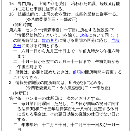
15
専門員は、上司の命を受け、培われた知識、経験又は能
力に応じた事務に従事する。
16
技能技師は、上司の命を受け、技能的業務に従事する。
(令八教委規則三・一部改正)
(開所時間)
第六条
センター
(青森市柳川一丁目に所在する施設
(以下
「情報発信施設」という。)
を除く。
次条
において同じ。)
の開所時間は、
次の各号
に掲げる期間の区分に応じ、
当該
各号
に掲げる時間とする。
一
六月一日から九月三十日まで 午前九時から午後六時
まで
二
十月一日から翌年の五月三十一日まで 午前九時から
午後五時まで
2
所長は、必要と認めたときは、
前項
の開所時間を変更する
ことができる。
3
情報発信施設の開所時間は、所長が別に定める。
(令四教委規則二・令六教委規則二・一部改正)
(休所日)
第七条
センターの休所日は、次のとおりとする。
一
毎月第四月曜日
ただし、この日が国民の祝日に関す
る法律
(昭和二十三年法律第百七十八号)
に規定する休日
に当たる場合は、その翌日以後の直近の休日でない日と
する。
二
年末年始 十二月三十日、十二月三十一日及び一月一
日