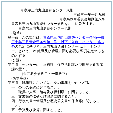
○青森県三内丸山遺跡センター規則
平成三十年十月九日
青森県教育委員会規則第八号
青森県三内丸山遺跡センター規則をここに公布する。
青森県三内丸山遺跡センター規則
(趣旨)
第一条
この規則は、
青森県三内丸山遺跡センター条例
(平成
三十年三月青森県条例第二号。以下「条例」という。)
第八
条
の規定に基づき、三内丸山遺跡センター
(以下「センタ
ー」という。)
の組織及び管理に関し必要な事項を定めるも
のとする。
(分課)
第二条
センターに、総務課、保存活用課及び世界文化遺産
課を置く。
(令四教委規則二・一部改正)
(所掌事務)
第三条
総務課においては、次の事務をつかさどる。
一
公印の保管に関すること。
二
職員の人事、給与及び福利厚生に関すること。
三
文書類の収受及び発送に関すること。
四
行政文書の管理及び歴史公文書の保存等に関するこ
と。
五
予算及び決算に関すること。