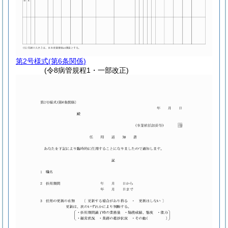
第2号様式
(第6条関係)
(令8病管規程1・一部改正)