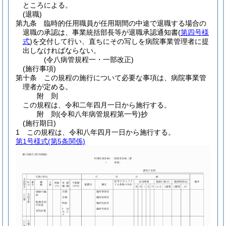
ところによる。
(退職)
第九条
臨時的任用職員が任用期間の中途で退職する場合の
退職の承認は、事業統括部長等が退職承認通知書
(
第四号様
式
)
を交付して行い、直ちにその写しを病院事業管理者に提
出しなければならない。
(令八病管規程一・一部改正)
(施行事項)
第十条
この規程の施行について必要な事項は、病院事業管
理者が定める。
附
則
この規程は、令和二年四月一日から施行する。
附
則
(令和八年
病管規程第一号)
抄
(施行期日)
1
この規程は、令和八年四月一日から施行する。
第1号様式
(第5条関係)