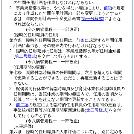
の年間任用計画を作成しなければならない。
2
事業統括部長等は、やむを得ない理由により、
前項
の規定
により作成した年間任用計画の一部を変更しようとすると
きは、年間任用計画一部変更計画書
(
第一号様式
)
によらな
ければならない。
(令八病管規程一・一部改正)
(臨時的任用職員の任用)
第六条
臨時的任用職員の任用は、
前条
に規定する年間任用
計画に基づき、その範囲内で行わなければならない。
2
臨時的任用職員の任用は、事業統括部長等が任用通知書
(
第二号様式
)
を交付して行うものとする。
(令八病管規程一・一部改正)
(任用期間の更新)
第七条
期限付臨時職員の任用期間は、六月を超えない期間
で更新することができる。
ただし、再度更新することはで
きない。
2
配偶者同行休業代替臨時職員及び育児休業代替臨時職員の
任用期間は、当該休業の期間の範囲内で、任用の当初から
起算して一年を超えない期間で更新することができる。
3
前二項
の規定による臨時的任用職員の任用期間の更新は、
事業統括部長等が任用期間更新通知書
(
第三号様式
)
を交付
して行うものとする。
(令八病管規程一・一部改正)
(人事評価)
第八条
臨時的任用職員の人事評価については、別に定める