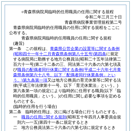
○青森県病院局臨時的任用職員の任用に関する規程
令和二年三月三十日
青森県病院事業管理規程第二号
青森県病院局臨時的任用職員の任用に関する規程をここに
公布する。
青森県病院局臨時的任用職員の任用に関する規程
(趣旨)
第一条
この規程は、
青森県公営企業の設置等に関する条例
(昭和四十一年十二月青森県条例第八十五号)
第四条
に規定
する病院局に勤務する地方公務員法
(昭和二十五年法律第二
百六十一号)
第二十二条の三、同法第二十六条の六第七項及
び
職員の配偶者同行休業に関する条例
(平成二十六年七月青
森県条例第六十八号。以下「配偶者同行休業条例」とい
う。)
第九条第一項
又は地方公務員の育児休業等に関する法
律
(平成三年法律第十一号。以下「育児休業法」という。)
第六条第一項の規定により臨時的に任用する職員
(以下「臨
時的任用職員」という。)
の任用に関し必要な事項を定める
ものとする。
(臨時的任用を行う場合)
第二条
臨時的任用は、次に掲げる場合に行うものとする。
一
職員の任用に関する規則
(昭和五十年四月人事委員会規
則六―一五)
第四十一条に規定するとき
二
地方公務員法第二十六条の六第七項に規定するとき