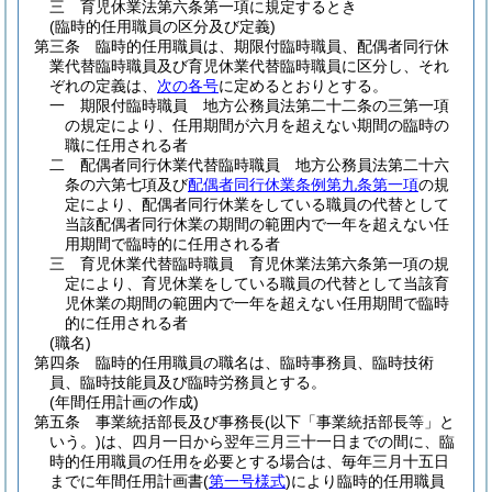
三
育児休業法第六条第一項に規定するとき
(臨時的任用職員の区分及び定義)
第三条
臨時的任用職員は、期限付臨時職員、配偶者同行休
業代替臨時職員及び育児休業代替臨時職員に区分し、それ
ぞれの定義は、
次の各号
に定めるとおりとする。
一
期限付臨時職員 地方公務員法第二十二条の三第一項
の規定により、任用期間が六月を超えない期間の臨時の
職に任用される者
二
配偶者同行休業代替臨時職員 地方公務員法第二十六
条の六第七項及び
配偶者同行休業条例第九条第一項
の規
定により、配偶者同行休業をしている職員の代替として
当該配偶者同行休業の期間の範囲内で一年を超えない任
用期間で臨時的に任用される者
三
育児休業代替臨時職員 育児休業法第六条第一項の規
定により、育児休業をしている職員の代替として当該育
児休業の期間の範囲内で一年を超えない任用期間で臨時
的に任用される者
(職名)
第四条
臨時的任用職員の職名は、臨時事務員、臨時技術
員、臨時技能員及び臨時労務員とする。
(年間任用計画の作成)
第五条
事業統括部長及び事務長
(以下「事業統括部長等」と
いう。)
は、四月一日から翌年三月三十一日までの間に、臨
時的任用職員の任用を必要とする場合は、毎年三月十五日
までに年間任用計画書
(
第一号様式
)
により臨時的任用職員