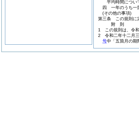
平均時間につい
四
一年のうち一
(その他の事項)
第三条
この規則に
附
則
1
この規則は、令
2
令和二年十二月
号
中「五箇月の期