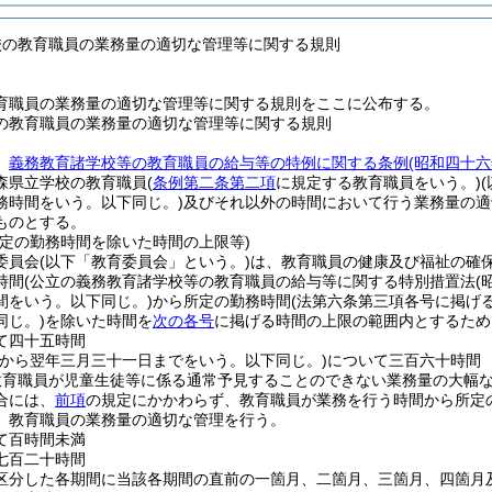
校の教育職員の業務量の適切な管理等に関する規則
育職員の業務量の適切な管理等に関する規則をここに公布する。
の教育職員の業務量の適切な管理等に関する規則
、
義務教育諸学校等の教育職員の給与等の特例に関する条例
(昭和四十
森県立学校の教育職員
(
条例第二条第二項
に規定する教育職員をいう。)
務時間をいう。以下同じ。)
及びそれ以外の時間において行う業務量の適
ものとする。
所定の勤務時間を除いた時間の上限等)
委員会
(以下「教育委員会」という。)
は、教育職員の健康及び福祉の確
時間
(公立の義務教育諸学校等の教育職員の給与等に関する特別措置法
(
間をいう。以下同じ。)
から所定の勤務時間
(法第六条第三項各号に掲げ
同じ。)
を除いた時間を
次の各号
に掲げる時間の上限の範囲内とするため
て四十五時間
日から翌年三月三十一日までをいう。以下同じ。)
について三百六十時間
教育職員が児童生徒等に係る通常予見することのできない業務量の大幅
合には、
前項
の規定にかかわらず、教育職員が業務を行う時間から所定
、教育職員の業務量の適切な管理を行う。
て百時間未満
七百二十時間
区分した各期間に当該各期間の直前の一箇月、二箇月、三箇月、四箇月