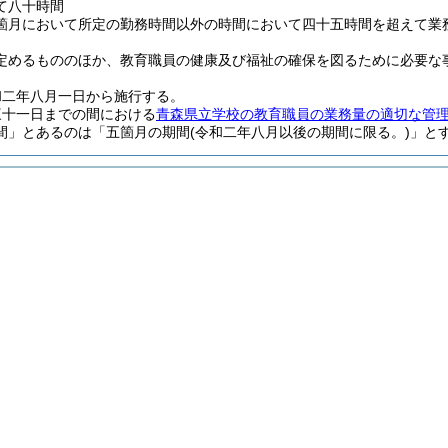
て八十時間
箇月において所定の勤務時間以外の時間において四十五時間を超えて業
定めるもののほか、教育職員の健康及び福祉の確保を図るために必要な
和二年八月一日から施行する。
三十一日までの間における
青森県立学校の教育職員の業務量の適切な管
間」とあるのは「五箇月の期間
(令和二年八月以後の期間に限る。)
」と