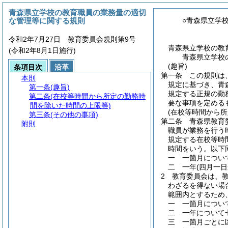
青森県立学校の教育職員の業務量の適切
な管理等に関する規則
○青森県立学
令和2年7月27日 教育委員会規則第9号
青森県立学校の教
(令和2年8月1日施行)
青森県立学校
(趣旨)
条項目次
沿革
第一条
この規則は
本則
規定に基づき、青
第一条
(趣旨)
規定する正規の勤
第二条
(在校等時間から所定の勤務時
要な事項を定める
間を除いた時間の上限等)
(在校等時間から
第三条
(その他の事項)
第二条
青森県教育
附則
職員が業務を行う
規定する在校等時
時間をいう。以下
一
一箇月につい
二
一年
(四月一
2
教育委員会は、
わざるを得ない場
範囲内とするため
一
一箇月につい
二
一年について
三
一箇月ごとに