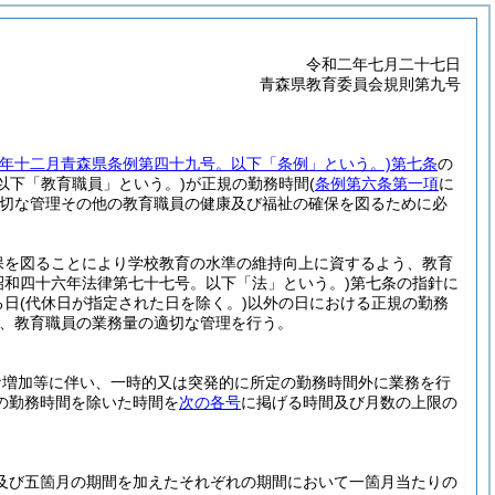
令和二年七月二十七日
青森県教育委員会規則第九号
六年十二月青森県条例第四十九号。以下「条例」という。)
第七条
の
(以下「教育職員」という。)
が正規の勤務時間
(
条例第六条第一項
に
切な管理その他の教育職員の健康及び福祉の確保を図るために必
保を図ることにより学校教育の水準の維持向上に資するよう、教育
昭和四十六年法律第七十七号。以下「法」という。)
第七条の指針に
る日
(代休日が指定された日を除く。)
以外の日における正規の勤務
、教育職員の業務量の適切な管理を行う。
な増加等に伴い、一時的又は突発的に所定の勤務時間外に業務を行
の勤務時間を除いた時間を
次の各号
に掲げる時間及び月数の上限の
及び五箇月の期間を加えたそれぞれの期間において一箇月当たりの