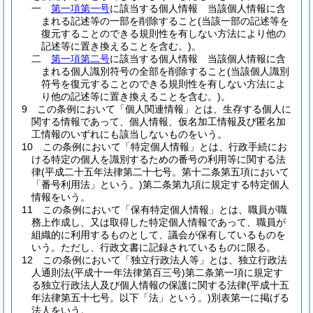
一
第一項第一号
に該当する個人情報 当該個人情報に含
まれる記述等の一部を削除すること
(当該一部の記述等を
復元することのできる規則性を有しない方法により他の
記述等に置き換えることを含む。)
。
二
第一項第二号
に該当する個人情報 当該個人情報に含
まれる個人識別符号の全部を削除すること
(当該個人識別
符号を復元することのできる規則性を有しない方法によ
り他の記述等に置き換えることを含む。)
。
9
この条例において「個人関連情報」とは、生存する個人に
関する情報であって、個人情報、仮名加工情報及び匿名加
工情報のいずれにも該当しないものをいう。
10
この条例において「特定個人情報」とは、行政手続にお
ける特定の個人を識別するための番号の利用等に関する法
律
(平成二十五年法律第二十七号。第十二条第五項において
「番号利用法」という。)
第二条第九項に規定する特定個人
情報をいう。
11
この条例において「保有特定個人情報」とは、職員が職
務上作成し、又は取得した特定個人情報であって、職員が
組織的に利用するものとして、議会が保有しているものを
いう。
ただし、行政文書に記録されているものに限る。
12
この条例において「独立行政法人等」とは、独立行政法
人通則法
(平成十一年法律第百三号)
第二条第一項に規定す
る独立行政法人及び個人情報の保護に関する法律
(平成十五
年法律第五十七号。以下「法」という。)
別表第一に掲げる
法人をいう。