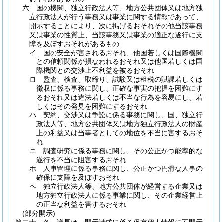
六
国の機関、独立行政法人等、地方公共団体又は地方独
立行政法人が行う事務又は事業に関する情報であって、
開示することにより、次に掲げるおそれその他当該事務
又は事業の性質上、当該事務又は事業の適正な遂行に支
障を及ぼすおそれがあるもの
イ
国の安全が害されるおそれ、他国若しくは国際機関
との信頼関係が損なわれるおそれ又は他国若しくは国
際機関との交渉上不利益を被るおそれ
ロ
監査、検査、取締り、試験又は租税の賦課若しくは
徴収に係る事務に関し、正確な事実の把握を困難にす
るおそれ又は違法若しくは不当な行為を容易にし、若
しくはその発見を困難にするおそれ
ハ
契約、交渉又は争訟に係る事務に関し、国、独立行
政法人等、地方公共団体又は地方独立行政法人の財産
上の利益又は当事者としての地位を不当に害するおそ
れ
ニ
調査研究に係る事務に関し、その公正かつ能率的な
遂行を不当に阻害するおそれ
ホ
人事管理に係る事務に関し、公正かつ円滑な人事の
確保に支障を及ぼすおそれ
ヘ
独立行政法人等、地方公共団体が経営する企業又は
地方独立行政法人に係る事業に関し、その企業経営上
の正当な利益を害するおそれ
(部分開示)