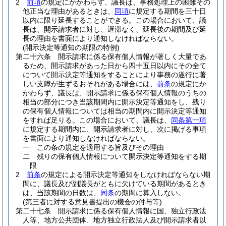
2
前項
の規定にかかわらず、議長は、事務処理上の困難その
他正当な理由があるときは、
同項
に規定する期間を三十日
以内に限り延長することができる。
この場合において、議
長は、開示請求者に対し、遅滞なく、延長後の期間及び延
長の理由を書面により通知しなければならない。
(開示決定等通知の期限の特例)
第二十六条
開示請求に係る保有個人情報が著しく大量であ
るため、開示請求があった日から四十五日以内にその全て
について開示決定等通知をすることにより事務の遂行に著
しい支障が生ずるおそれがある場合には、
前条
の規定にか
かわらず、議長は、開示請求に係る保有個人情報のうちの
相当の部分につき当該期間内に開示決定等通知をし、残り
の保有個人情報については相当の期間内に開示決定等通知
をすれば足りる。
この場合において、議長は、
同条第一項
に規定する期間内に、開示請求者に対し、次に掲げる事項
を書面により通知しなければならない。
一
この条の規定を適用する旨及びその理由
二
残りの保有個人情報について開示決定等通知をする期
限
2
前条
の規定による開示決定等通知をしなければならない期
間に、議長及び副議長がともに欠けている期間があるとき
は、当該期間の日数は、
同条
の期間に算入しない。
(第三者に対する意見書提出の機会の付与等)
第二十七条
開示請求に係る保有個人情報に国、独立行政法
人等、地方公共団体、地方独立行政法人及び開示請求者以