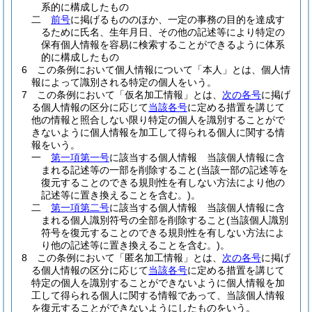
系的に構成したもの
二
前号
に掲げるもののほか、一定の事務の目的を達成す
るために氏名、生年月日、その他の記述等により特定の
保有個人情報を容易に検索することができるように体系
的に構成したもの
6
この条例において個人情報について「本人」とは、個人情
報によって識別される特定の個人をいう。
7
この条例において「仮名加工情報」とは、
次の各号
に掲げ
る個人情報の区分に応じて
当該各号
に定める措置を講じて
他の情報と照合しない限り特定の個人を識別することがで
きないように個人情報を加工して得られる個人に関する情
報をいう。
一
第一項第一号
に該当する個人情報 当該個人情報に含
まれる記述等の一部を削除すること
(当該一部の記述等を
復元することのできる規則性を有しない方法により他の
記述等に置き換えることを含む。)
。
二
第一項第二号
に該当する個人情報 当該個人情報に含
まれる個人識別符号の全部を削除すること
(当該個人識別
符号を復元することのできる規則性を有しない方法によ
り他の記述等に置き換えることを含む。)
。
8
この条例において「匿名加工情報」とは、
次の各号
に掲げ
る個人情報の区分に応じて
当該各号
に定める措置を講じて
特定の個人を識別することができないように個人情報を加
工して得られる個人に関する情報であって、当該個人情報
を復元することができないようにしたものをいう。