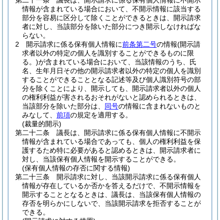
第二十一条
議長は、開示請求に係る保有個人情報に不開示
情報が含まれている場合において、不開示情報に該当する
部分を容易に区分して除くことができるときは、開示請求
者に対し、当該部分を除いた部分につき開示しなければな
らない。
2
開示請求に係る保有個人情報に
前条第二号
の情報
(開示請
求者以外の特定の個人を識別することができるものに限
る。)
が含まれている場合において、当該情報のうち、氏
名、生年月日その他の開示請求者以外の特定の個人を識別
することができることとなる記述等及び個人識別符号の部
分を除くことにより、開示しても、開示請求者以外の個人
の権利利益が害されるおそれがないと認められるときは、
当該部分を除いた部分は、
同号
の情報に含まれないものと
みなして、
前項
の規定を適用する。
(裁量的開示)
第二十二条
議長は、開示請求に係る保有個人情報に不開示
情報が含まれている場合であっても、個人の権利利益を保
護するため特に必要があると認めるときは、開示請求者に
対し、当該保有個人情報を開示することができる。
(保有個人情報の存否に関する情報)
第二十三条
開示請求に対し、当該開示請求に係る保有個人
情報が存在しているか否かを答えるだけで、不開示情報を
開示することとなるときは、議長は、当該保有個人情報の
存否を明らかにしないで、当該開示請求を拒否することが
できる。