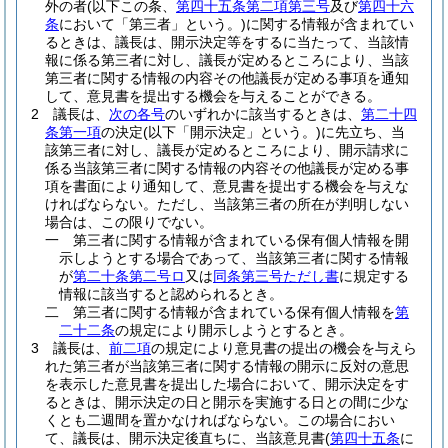
外の者
(以下この条、
第四十五条第二項第三号
及び
第四十六
条
において「第三者」という。)
に関する情報が含まれてい
るときは、議長は、開示決定等をするに当たって、当該情
報に係る第三者に対し、議長が定めるところにより、当該
第三者に関する情報の内容その他議長が定める事項を通知
して、意見書を提出する機会を与えることができる。
2
議長は、
次の各号
のいずれかに該当するときは、
第二十四
条第一項
の決定
(以下「開示決定」という。)
に先立ち、当
該第三者に対し、議長が定めるところにより、開示請求に
係る当該第三者に関する情報の内容その他議長が定める事
項を書面により通知して、意見書を提出する機会を与えな
ければならない。
ただし、当該第三者の所在が判明しない
場合は、この限りでない。
一
第三者に関する情報が含まれている保有個人情報を開
示しようとする場合であって、当該第三者に関する情報
が
第二十条第二号ロ
又は
同条第三号ただし書
に規定する
情報に該当すると認められるとき。
二
第三者に関する情報が含まれている保有個人情報を
第
二十二条
の規定により開示しようとするとき。
3
議長は、
前二項
の規定により意見書の提出の機会を与えら
れた第三者が当該第三者に関する情報の開示に反対の意思
を表示した意見書を提出した場合において、開示決定をす
るときは、開示決定の日と開示を実施する日との間に少な
くとも二週間を置かなければならない。
この場合におい
て、議長は、開示決定後直ちに、当該意見書
(
第四十五条
に