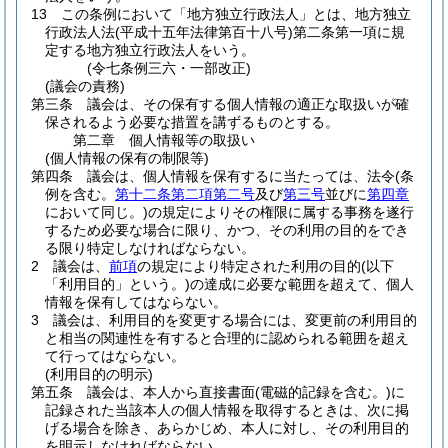
13
この条例において「地方独立行政法人」とは、地方独立
行政法人法
(平成十五年法律第百十八号)
第二条第一項に規
定する地方独立行政法人をいう。
(令七条例三六・一部改正)
(議会の責務)
第三条
議会は、その保有する個人情報の適正な取扱いが確
保されるよう必要な措置を講ずるものとする。
第二章
個人情報等の取扱い
(個人情報の保有の制限等)
第四条
議会は、個人情報を保有するに当たっては、法令
(条
例を含む。
第十二条第二項第二号
及び
第三号
並びに
第四章
において同じ。)
の規定によりその権限に属する事務を遂行
するため必要な場合に限り、かつ、その利用の目的をでき
る限り特定しなければならない。
2
議会は、
前項
の規定により特定された利用の目的
(以下
「利用目的」という。)
の達成に必要な範囲を超えて、個人
情報を保有してはならない。
3
議会は、利用目的を変更する場合には、変更前の利用目的
と相当の関連性を有すると合理的に認められる範囲を超え
て行ってはならない。
(利用目的の明示)
第五条
議会は、本人から直接書面
(電磁的記録を含む。)
に
記録された当該本人の個人情報を取得するときは、次に掲
げる場合を除き、あらかじめ、本人に対し、その利用目的
を明示しなければならない。