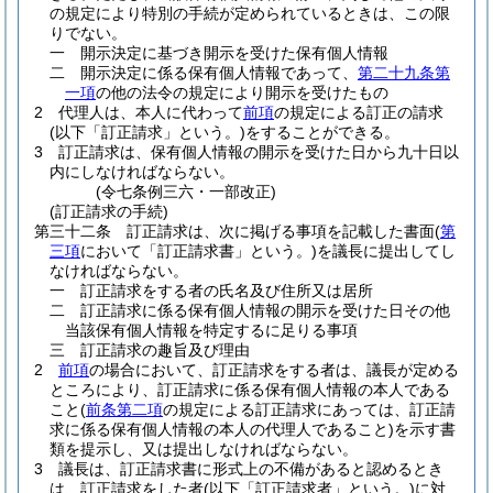
の規定により特別の手続が定められているときは、この限
りでない。
一
開示決定に基づき開示を受けた保有個人情報
二
開示決定に係る保有個人情報であって、
第二十九条第
一項
の他の法令の規定により開示を受けたもの
2
代理人は、本人に代わって
前項
の規定による訂正の請求
(以下「訂正請求」という。)
をすることができる。
3
訂正請求は、保有個人情報の開示を受けた日から九十日以
内にしなければならない。
(令七条例三六・一部改正)
(訂正請求の手続)
第三十二条
訂正請求は、次に掲げる事項を記載した書面
(
第
三項
において「訂正請求書」という。)
を議長に提出してし
なければならない。
一
訂正請求をする者の氏名及び住所又は居所
二
訂正請求に係る保有個人情報の開示を受けた日その他
当該保有個人情報を特定するに足りる事項
三
訂正請求の趣旨及び理由
2
前項
の場合において、訂正請求をする者は、議長が定める
ところにより、訂正請求に係る保有個人情報の本人である
こと
(
前条第二項
の規定による訂正請求にあっては、訂正請
求に係る保有個人情報の本人の代理人であること)
を示す書
類を提示し、又は提出しなければならない。
3
議長は、訂正請求書に形式上の不備があると認めるとき
は、訂正請求をした者
(以下「訂正請求者」という。)
に対