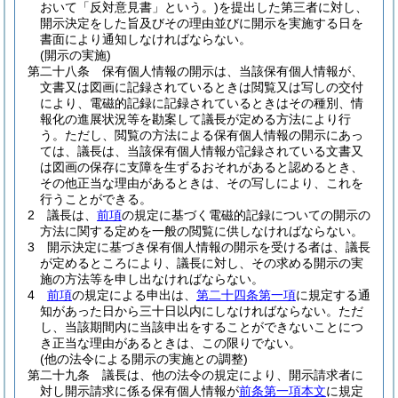
おいて「反対意見書」という。)
を提出した第三者に対し、
開示決定をした旨及びその理由並びに開示を実施する日を
書面により通知しなければならない。
(開示の実施)
第二十八条
保有個人情報の開示は、当該保有個人情報が、
文書又は図画に記録されているときは閲覧又は写しの交付
により、電磁的記録に記録されているときはその種別、情
報化の進展状況等を勘案して議長が定める方法により行
う。
ただし、閲覧の方法による保有個人情報の開示にあっ
ては、議長は、当該保有個人情報が記録されている文書又
は図画の保存に支障を生ずるおそれがあると認めるとき、
その他正当な理由があるときは、その写しにより、これを
行うことができる。
2
議長は、
前項
の規定に基づく電磁的記録についての開示の
方法に関する定めを一般の閲覧に供しなければならない。
3
開示決定に基づき保有個人情報の開示を受ける者は、議長
が定めるところにより、議長に対し、その求める開示の実
施の方法等を申し出なければならない。
4
前項
の規定による申出は、
第二十四条第一項
に規定する通
知があった日から三十日以内にしなければならない。
ただ
し、当該期間内に当該申出をすることができないことにつ
き正当な理由があるときは、この限りでない。
(他の法令による開示の実施との調整)
第二十九条
議長は、他の法令の規定により、開示請求者に
対し開示請求に係る保有個人情報が
前条第一項本文
に規定