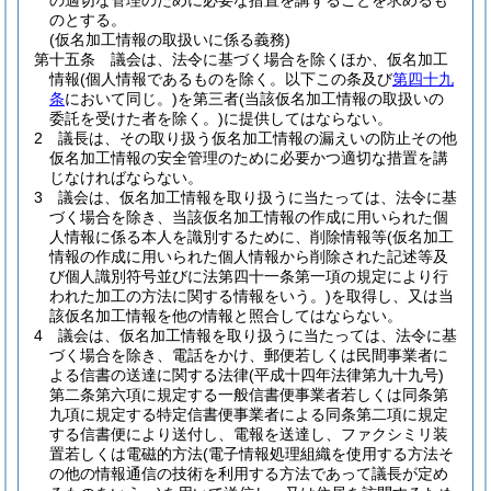
の適切な管理のために必要な措置を講ずることを求めるも
のとする。
(仮名加工情報の取扱いに係る義務)
第十五条
議会は、法令に基づく場合を除くほか、仮名加工
情報
(個人情報であるものを除く。以下この条及び
第四十九
条
において同じ。)
を第三者
(当該仮名加工情報の取扱いの
委託を受けた者を除く。)
に提供してはならない。
2
議長は、その取り扱う仮名加工情報の漏えいの防止その他
仮名加工情報の安全管理のために必要かつ適切な措置を講
じなければならない。
3
議会は、仮名加工情報を取り扱うに当たっては、法令に基
づく場合を除き、当該仮名加工情報の作成に用いられた個
人情報に係る本人を識別するために、削除情報等
(仮名加工
情報の作成に用いられた個人情報から削除された記述等及
び個人識別符号並びに法第四十一条第一項の規定により行
われた加工の方法に関する情報をいう。)
を取得し、又は当
該仮名加工情報を他の情報と照合してはならない。
4
議会は、仮名加工情報を取り扱うに当たっては、法令に基
づく場合を除き、電話をかけ、郵便若しくは民間事業者に
よる信書の送達に関する法律
(平成十四年法律第九十九号)
第二条第六項に規定する一般信書便事業者若しくは同条第
九項に規定する特定信書便事業者による同条第二項に規定
する信書便により送付し、電報を送達し、ファクシミリ装
置若しくは電磁的方法
(電子情報処理組織を使用する方法そ
の他の情報通信の技術を利用する方法であって議長が定め