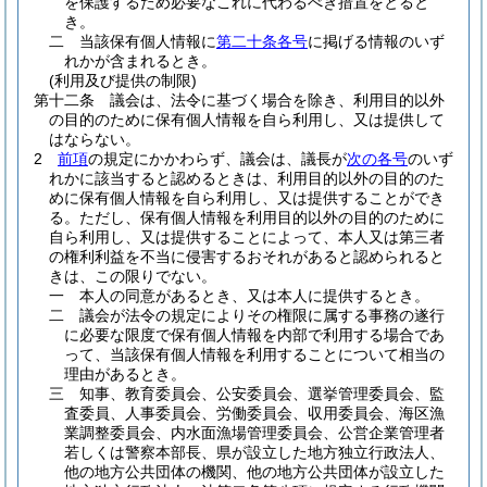
を保護するため必要なこれに代わるべき措置をとると
き。
二
当該保有個人情報に
第二十条各号
に掲げる情報のいず
れかが含まれるとき。
(利用及び提供の制限)
第十二条
議会は、法令に基づく場合を除き、利用目的以外
の目的のために保有個人情報を自ら利用し、又は提供して
はならない。
2
前項
の規定にかかわらず、議会は、議長が
次の各号
のいず
れかに該当すると認めるときは、利用目的以外の目的のた
めに保有個人情報を自ら利用し、又は提供することができ
る。
ただし、保有個人情報を利用目的以外の目的のために
自ら利用し、又は提供することによって、本人又は第三者
の権利利益を不当に侵害するおそれがあると認められると
きは、この限りでない。
一
本人の同意があるとき、又は本人に提供するとき。
二
議会が法令の規定によりその権限に属する事務の遂行
に必要な限度で保有個人情報を内部で利用する場合であ
って、当該保有個人情報を利用することについて相当の
理由があるとき。
三
知事、教育委員会、公安委員会、選挙管理委員会、監
査委員、人事委員会、労働委員会、収用委員会、海区漁
業調整委員会、内水面漁場管理委員会、公営企業管理者
若しくは警察本部長、県が設立した地方独立行政法人、
他の地方公共団体の機関、他の地方公共団体が設立した