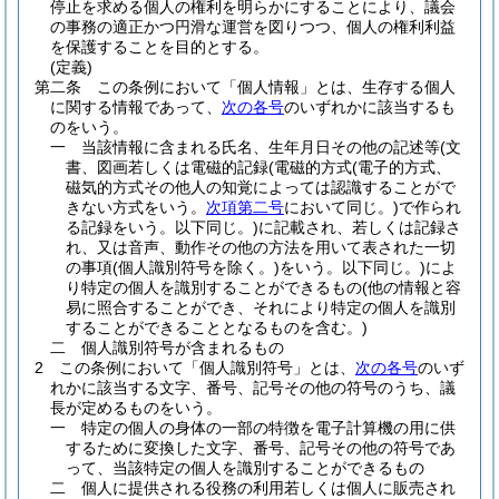
停止を求める個人の権利を明らかにすることにより、議会
の事務の適正かつ円滑な運営を図りつつ、個人の権利利益
を保護することを目的とする。
(定義)
第二条
この条例において「個人情報」とは、生存する個人
に関する情報であって、
次の各号
のいずれかに該当するも
のをいう。
一
当該情報に含まれる氏名、生年月日その他の記述等
(文
書、図画若しくは電磁的記録
(電磁的方式
(電子的方式、
磁気的方式その他人の知覚によっては認識することがで
きない方式をいう。
次項第二号
において同じ。)
で作られ
る記録をいう。以下同じ。)
に記載され、若しくは記録さ
れ、又は音声、動作その他の方法を用いて表された一切
の事項
(個人識別符号を除く。)
をいう。以下同じ。)
によ
り特定の個人を識別することができるもの
(他の情報と容
易に照合することができ、それにより特定の個人を識別
することができることとなるものを含む。)
二
個人識別符号が含まれるもの
2
この条例において「個人識別符号」とは、
次の各号
のいず
れかに該当する文字、番号、記号その他の符号のうち、議
長が定めるものをいう。
一
特定の個人の身体の一部の特徴を電子計算機の用に供
するために変換した文字、番号、記号その他の符号であ
って、当該特定の個人を識別することができるもの
二
個人に提供される役務の利用若しくは個人に販売され