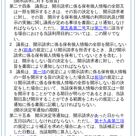
(開示請求に対する措置)
第二十四条
議長は、開示請求に係る保有個人情報の全部又
は一部を開示するときは、その旨の決定をし、開示請求者
に対し、その旨、開示する保有個人情報の利用目的及び開
示の実施に関し議長が定める事項を書面により通知しなけ
ればならない。
ただし、
第五条第二号
又は
第三号
に該当す
る場合における当該利用目的については、この限りでな
い。
2
議長は、開示請求に係る保有個人情報の全部を開示しない
とき
(
前条
の規定により開示請求を拒否するとき、及び開示
請求に係る保有個人情報を保有していないときを含む。)
は、開示をしない旨の決定をし、開示請求者に対し、その
旨を書面により通知しなければならない。
3
議長は、
第一項
の規定により開示請求に係る保有個人情報
の一部を開示する旨の決定をした場合又は
前項
の規定によ
り開示請求に係る保有個人情報の全部を開示しない旨の決
定をした場合において、当該保有個人情報の全部又は一部
を開示することができる期日が明らかであるときは、当該
期日及び開示することができる範囲をこれらの規定による
通知に係る書面に記載しなければならない。
(開示決定等通知の期限)
第二十五条
開示決定等通知は、開示請求があった日から十
五日以内にしなければならない。
ただし、
第十九条第三項
の規定により補正を求めた場合にあっては、当該補正に要
した日数は、当該期間に算入しない。