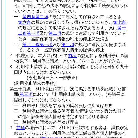
用の停止、消去又は提供の停止
(以下「利用停止」とい
う。)
に関して他の法令の規定により特別の手続が定められ
ているときは、この限りでない。
一
第四条第二項
の規定に違反して保有されているとき、
第六条
の規定に違反して取り扱われているとき、
第七条
の規定に違反して取得されたものであるとき、又は
第十
二条第一項
及び
第二項
の規定に違反して利用されている
とき 当該保有個人情報の利用の停止又は消去
二
第十二条第一項
及び
第二項
の規定に違反して提供され
ているとき 当該保有個人情報の提供の停止
2
代理人は、本人に代わって
前項
の規定による利用停止の請
求
(以下「利用停止請求」という。)
をすることができる。
3
利用停止請求は、保有個人情報の開示を受けた日から九十
日以内にしなければならない。
(令七条例三六・一部改正)
(利用停止請求の手続)
第三十九条
利用停止請求は、次に掲げる事項を記載した書
面
(
第三項
において「利用停止請求書」という。)
を議長に
提出してしなければならない。
一
利用停止請求をする者の氏名及び住所又は居所
二
利用停止請求に係る保有個人情報の開示を受けた日そ
の他当該保有個人情報を特定するに足りる事項
三
利用停止請求の趣旨及び理由
2
前項
の場合において、利用停止請求をする者は、議長が定
めるところにより、利用停止請求に係る保有個人情報の本