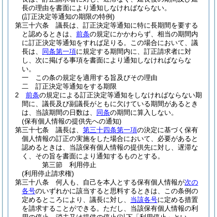
長の理由を書面により通知しなければならない。
(訂正決定等通知の期限の特例)
第三十六条
議長は、訂正決定等通知に特に長期間を要する
と認めるときは、
前条
の規定にかかわらず、相当の期間内
に訂正決定等通知をすれば足りる。
この場合において、議
長は、
同条第一項
に規定する期間内に、訂正請求者に対
し、次に掲げる事項を書面により通知しなければならな
い。
一
この条の規定を適用する旨及びその理由
二
訂正決定等通知をする期限
2
前条
の規定による訂正決定等通知をしなければならない期
間に、議長及び副議長がともに欠けている期間があるとき
は、当該期間の日数は、
同条
の期間に算入しない。
(保有個人情報の提供先への通知)
第三十七条
議長は、
第三十四条第一項
の決定に基づく保有
個人情報の訂正の実施をした場合において、必要があると
認めるときは、当該保有個人情報の提供先に対し、遅滞な
く、その旨を書面により通知するものとする。
第三節
利用停止
(利用停止請求権)
第三十八条
何人も、自己を本人とする保有個人情報が
次の
各号
のいずれかに該当すると思料するときは、この条例の
定めるところにより、議長に対し、
当該各号
に定める措置
を請求することができる。
ただし、当該保有個人情報の利