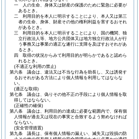
一
人の生命、身体又は財産の保護のために緊急に必要が
あるとき。
二
利用目的を本人に明示することにより、本人又は第三
者の生命、身体、財産その他の権利利益を害するおそれ
があるとき。
三
利用目的を本人に明示することにより、国の機関、独
立行政法人等、地方公共団体又は地方独立行政法人が行
う事務又は事業の適正な遂行に支障を及ぼすおそれがあ
るとき。
四
取得の状況からみて利用目的が明らかであると認めら
れるとき。
(不適正な利用の禁止)
第六条
議会は、違法又は不当な行為を助長し、又は誘発す
るおそれがある方法により個人情報を利用してはならな
い。
(適正な取得)
第七条
議会は、偽りその他不正の手段により個人情報を取
得してはならない。
(正確性の確保)
第八条
議会は、利用目的の達成に必要な範囲内で、保有個
人情報が過去又は現在の事実と合致するよう努めなければ
ならない。
(安全管理措置)
第九条
議長は、保有個人情報の漏えい、滅失又は毀損の防