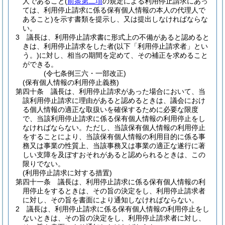
人であること
(
前条第二項
の規定による利用停止請求にあっ
ては、利用停止請求に係る保有個人情報の本人の代理人で
あること)
を示す書類を提示し、又は提出しなければならな
い。
3
議長は、利用停止請求書に形式上の不備があると認めると
きは、利用停止請求をした者
(以下「利用停止請求者」とい
う。)
に対し、相当の期間を定めて、その補正を求めること
ができる。
(令七条例三六・一部改正)
(保有個人情報の利用停止義務)
第四十条
議長は、利用停止請求があった場合において、当
該利用停止請求に理由があると認めるときは、議会におけ
る個人情報の適正な取扱いを確保するために必要な限度
で、当該利用停止請求に係る保有個人情報の利用停止をし
なければならない。
ただし、当該保有個人情報の利用停止
をすることにより、当該保有個人情報の利用目的に係る事
務又は事業の性質上、当該事務又は事業の適正な遂行に著
しい支障を及ぼすおそれがあると認められるときは、この
限りでない。
(利用停止請求に対する措置)
第四十一条
議長は、利用停止請求に係る保有個人情報の利
用停止をするときは、その旨の決定をし、利用停止請求者
に対し、その旨を書面により通知しなければならない。
2
議長は、利用停止請求に係る保有個人情報の利用停止をし
ないときは、その旨の決定をし、利用停止請求者に対し、