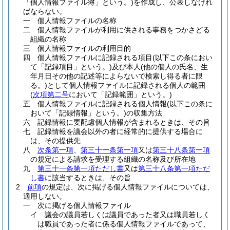
「個人情報ファイル簿」という。)
を作成し、公表しなけれ
ばならない。
一
個人情報ファイルの名称
二
個人情報ファイルが利用に供される事務をつかさどる
組織の名称
三
個人情報ファイルの利用目的
四
個人情報ファイルに記録される項目
(以下この条におい
て「記録項目」という。)
及び本人
(他の個人の氏名、生
年月日その他の記述等によらないで検索し得る者に限
る。)
として個人情報ファイルに記録される個人の範囲
(
次項第二号
において「記録範囲」という。)
五
個人情報ファイルに記録される個人情報
(以下この条に
おいて「記録情報」という。)
の収集方法
六
記録情報に要配慮個人情報が含まれるときは、その旨
七
記録情報を議会以外の者に経常的に提供する場合に
は、その提供先
八
次条第一項
、
第三十一条第一項
又は
第三十八条第一項
の規定による請求を受理する組織の名称及び所在地
九
第三十一条第一項ただし書
又は
第三十八条第一項ただ
し書
に該当するときは、その旨
2
前項
の規定は、次に掲げる個人情報ファイルについては、
適用しない。
一
次に掲げる個人情報ファイル
イ
議会の議員若しくは議員であった者又は職員若しく
は職員であった者に係る個人情報ファイルであって、