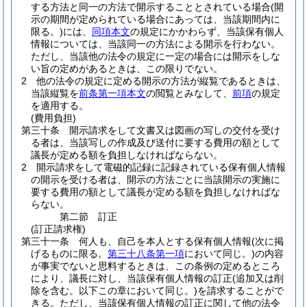
する方法と同一の方法で開示することとされている場合
(開
示の期間が定められている場合にあっては、当該期間内に
限る。)
には、
同項本文
の規定にかかわらず、当該保有個人
情報については、当該同一の方法による開示を行わない。
ただし、当該他の法令の規定に一定の場合には開示をしな
い旨の定めがあるときは、この限りでない。
2
他の法令の規定に定める開示の方法が縦覧であるときは、
当該縦覧を
前条第一項本文
の閲覧とみなして、
前項
の規定
を適用する。
(費用負担)
第三十条
開示請求をして文書又は図画の写しの交付を受け
る者は、当該写しの作成及び送付に要する費用の額として
議長が定める額を負担しなければならない。
2
開示請求をして電磁的記録に記録されている保有個人情報
の開示を受ける者は、開示の方法ごとに当該開示の実施に
要する費用の額として議長が定める額を負担しなければな
らない。
第二節
訂正
(訂正請求権)
第三十一条
何人も、自己を本人とする保有個人情報
(次に掲
げるものに限る。
第三十八条第一項
において同じ。)
の内容
が事実でないと思料するときは、この条例の定めるところ
により、議長に対し、当該保有個人情報の訂正
(追加又は削
除を含む。以下この章において同じ。)
を請求することがで
きる。
ただし、当該保有個人情報の訂正に関して他の法令