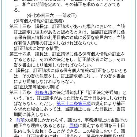
し、相当の期間を定めて、その補正を求めることができ
る。
(令七条例三六・一部改正)
(保有個人情報の訂正義務)
第三十三条
議長は、訂正請求があった場合において、当該
訂正請求に理由があると認めるときは、当該訂正請求に係
る保有個人情報の利用目的の達成に必要な範囲内で、当該
保有個人情報の訂正をしなければならない。
(訂正請求に対する措置)
第三十四条
議長は、訂正請求に係る保有個人情報の訂正を
するときは、その旨の決定をし、訂正請求者に対し、その
旨を書面により通知しなければならない。
2
議長は、訂正請求に係る保有個人情報の訂正をしないとき
は、その旨の決定をし、訂正請求者に対し、その旨を書面
により通知しなければならない。
(訂正決定等通知の期限)
第三十五条
前条各項
の決定通知
(以下「訂正決定等通知」と
いう。)
は、訂正請求があった日から三十日以内にしなけれ
ばならない。
ただし、
第三十二条第三項
の規定により補正
を求めた場合にあっては、当該補正に要した日数は、当該
期間に算入しない。
2
前項
の規定にかかわらず、議長は、事務処理上の困難その
他正当な理由があるときは、
同項
に規定する期間を三十日
以内に限り延長することができる。
この場合において、議
長は、訂正請求者に対し、遅滞なく、延長後の期間及び延