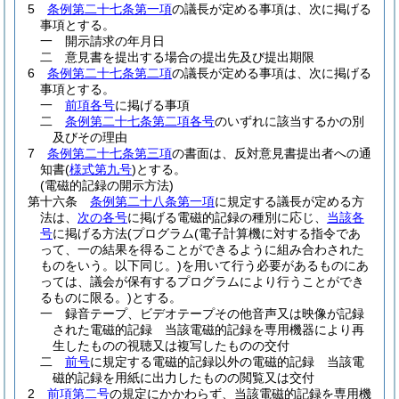
5
条例第二十七条第一項
の議長が定める事項は、次に掲げる
事項とする。
一
開示請求の年月日
二
意見書を提出する場合の提出先及び提出期限
6
条例第二十七条第二項
の議長が定める事項は、次に掲げる
事項とする。
一
前項各号
に掲げる事項
二
条例第二十七条第二項各号
のいずれに該当するかの別
及びその理由
7
条例第二十七条第三項
の書面は、反対意見書提出者への通
知書
(
様式第九号
)
とする。
(電磁的記録の開示方法)
第十六条
条例第二十八条第一項
に規定する議長が定める方
法は、
次の各号
に掲げる電磁的記録の種別に応じ、
当該各
号
に掲げる方法
(プログラム
(電子計算機に対する指令であ
って、一の結果を得ることができるように組み合わされた
ものをいう。以下同じ。)
を用いて行う必要があるものにあ
っては、議会が保有するプログラムにより行うことができ
るものに限る。)
とする。
一
録音テープ、ビデオテープその他音声又は映像が記録
された電磁的記録 当該電磁的記録を専用機器により再
生したものの視聴又は複写したものの交付
二
前号
に規定する電磁的記録以外の電磁的記録 当該電
磁的記録を用紙に出力したものの閲覧又は交付
2
前項第二号
の規定にかかわらず、当該電磁的記録を専用機