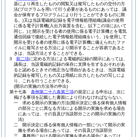
器により再生したものの閲覧又は複写したものの交付の方
法
(プログラムを用いて行う必要があるものにあっては、議
会が保有するプログラムにより行うことができるものに限
る。)
又は当該電磁的記録を電子情報処理組織
(議会の使用
に係る電子計算機
(入出力装置を含む。以下この項において
同じ。)
と開示を受ける者の使用に係る電子計算機とを電気
通信回線で接続した電子情報処理組織をいう。)
を使用して
開示を受ける者の使用に係る電子計算機に備えられたファ
イルに複写させる方法により開示することが容易であると
きは、当該方法とすることができる。
3
前二項
に定める方法による電磁的記録の開示にあっては、
議長は、当該電磁的記録の保存に支障を生ずるおそれがあ
ると認めるときその他正当な理由があるときは、当該電磁
的記録を複写したもの又は用紙に出力したものの写しによ
り、これを行うことができる。
(開示の実施の方法等の申出)
第十七条
条例第二十八条第三項
の規定による申出は、次に
掲げる事項を記載した書面により行わなければならない。
一
求める開示の実施の方法
(開示決定に係る保有個人情報
の部分ごとに異なる方法による開示の実施を求める場合
にあっては、その旨及び当該部分ごとの開示の実施の方
法)
二
開示決定に係る保有個人情報の一部について開示の実
施を求める場合にあっては、その旨及び当該部分
三
事務所における開示の実施を求める場合にあっては、