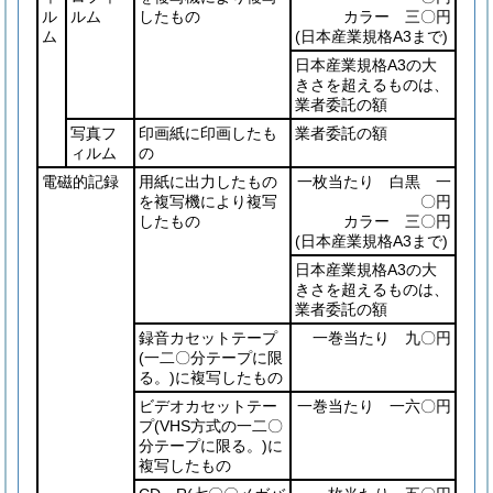
ル
ルム
したもの
カラー 三〇円
ム
(日本産業規格A3まで)
日本産業規格A3の大
きさを超えるものは、
業者委託の額
写真フ
印画紙に印画したも
業者委託の額
ィルム
の
電磁的記録
用紙に出力したもの
一枚当たり 白黒 一
を複写機により複写
〇円
したもの
カラー 三〇円
(日本産業規格A3まで)
日本産業規格A3の大
きさを超えるものは、
業者委託の額
録音カセットテープ
一巻当たり 九〇円
(一二〇分テープに限
る。)
に複写したもの
ビデオカセットテー
一巻当たり 一六〇円
プ
(VHS方式の一二〇
分テープに限る。)
に
複写したもの