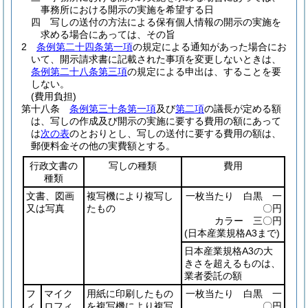
事務所における開示の実施を希望する日
四
写しの送付の方法による保有個人情報の開示の実施を
求める場合にあっては、その旨
2
条例第二十四条第一項
の規定による通知があった場合にお
いて、開示請求書に記載された事項を変更しないときは、
条例第二十八条第三項
の規定による申出は、することを要
しない。
(費用負担)
第十八条
条例第三十条第一項
及び
第二項
の議長が定める額
は、写しの作成及び開示の実施に要する費用の額にあって
は
次の表
のとおりとし、写しの送付に要する費用の額は、
郵便料金その他の実費額とする。
行政文書の
写しの種類
費用
種類
文書、図画
複写機により複写し
一枚当たり 白黒 一
又は写真
たもの
〇円
カラー 三〇円
(日本産業規格A3まで)
日本産業規格A3の大
きさを超えるものは、
業者委託の額
フ
マイク
用紙に印刷したもの
一枚当たり 白黒 一
ィ
ロフィ
を複写機により複写
〇円