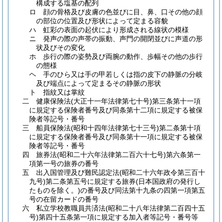
構成する塩基の配列
ロ
顔の骨格及び皮膚の色並びに目、鼻、口その他の顔
の部位の位置及び形状によって定まる容貌
ハ
虹彩の表面の起伏により形成される線状の模様
ニ
発声の際の声帯の振動、声門の開閉並びに声道の形
状及びその変化
ホ
歩行の際の姿勢及び両腕の動作、歩幅その他の歩行
の態様
ヘ
手のひら又は手の甲若しくは指の皮下の静脈の分岐
及び端点によって定まるその静脈の形状
ト
指紋又は掌紋
二
健康保険法
(大正十一年法律第七十号)
第三条第十一項
に規定する保険者番号及び同条第十二項に規定する被保
険者等記号・番号
三
船員保険法
(昭和十四年法律第七十三号)
第二条第十項
に規定する保険者番号及び同条第十一項に規定する被保
険者等記号・番号
四
旅券法
(昭和二十六年法律第二百六十七号)
第六条第一
項第一号の旅券の番号
五
出入国管理及び難民認定法
(昭和二十六年政令第三百十
九号)
第二条第五号に規定する旅券
(日本国政府の発行し
たものを除く。)
の番号及び同法第十九条の四第一項第五
号の在留カードの番号
六
私立学校教職員共済法
(昭和二十八年法律第二百四十五
号)
第四十五条第一項に規定する加入者等記号・番号等