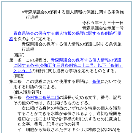
○青森県議会の保有する個人情報の保護に関する条例施
行規程
令和五年三月三十一日
青森県議会告示第一号
青森県議会の保有する個人情報の保護に関する条例施行規
程
を次のように定める。
青森県議会の保有する個人情報の保護に関する条例施
行規程
(趣旨)
第一条
この規程は、
青森県議会の保有する個人情報の保護
に関する条例
(令和五年三月条例第二十二号。以下「条例」
という。)
の施行に関し必要な事項を定めるものとする。
(用語)
第二条
この規程において使用する用語は、
条例
において使
用する用語の例による。
(個人識別符号)
第三条
条例第二条第二項
の議長が定める文字、番号、記号
その他の符号は、次に掲げるものとする。
一
次に掲げる身体の特徴のいずれかを特定の個人を識別
することができる水準が確保されるよう、適切な範囲を
適切な手法により電子計算機の用に供するために変換し
た文字、番号、記号その他の符号
イ
細胞から採取されたデオキシリボ核酸
(別名DNA)
を