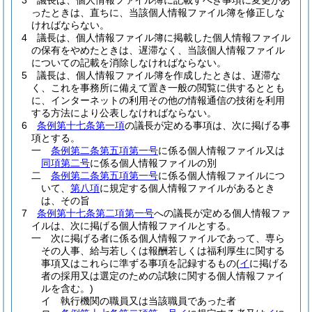
3
議長は、個人情報ファイル簿に記載すべき事項に変更があ
ったときは、直ちに、当該個人情報ファイル簿を修正しな
ければならない。
4
議長は、個人情報ファイル簿に掲載した個人情報ファイル
の保有をやめたときは、遅滞なく、当該個人情報ファイル
についての記載を消除しなければならない。
5
議長は、個人情報ファイル簿を作成したときは、遅滞な
く、これを事務所に備えて置き一般の閲覧に供するととも
に、インターネットの利用その他の情報通信の技術を利用
する方法により公表しなければならない。
6
条例第十七条第一項
の議長が定める事項は、次に掲げる事
項とする。
一
条例第二条第五項第一号
に係る個人情報ファイル又は
同項第二号
に係る個人情報ファイルの別
二
条例第二条第五項第一号
に係る個人情報ファイルにつ
いて、
第八項
に規定する個人情報ファイルがあるとき
は、その旨
7
条例第十七条第二項第一号
への議長が定める個人情報ファ
イルは、次に掲げる個人情報ファイルとする。
一
次に掲げる者に係る個人情報ファイルであって、専ら
その人事、給与若しくは報酬若しくは福利厚生に関する
事項又はこれらに準ずる事項を記録するもの
(
イ
に掲げる
者の採用又は選定のための試験に関する個人情報ファイ
ルを含む。)
イ
執行機関の職員又は当該職員であった者