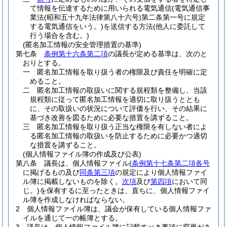
て情報を伝達するために用いられる電気通信
(電気通信事
業法
(昭和五十九年法律第八十六号)
第二条第一号に規定
する電気通信をいう。)
を送信する方法
(他人に委託して
行う場合を含む。)
(匿名加工情報の安全管理措置の基準)
第七条
条例第十六条第二項
の議長が定める基準は、次のと
おりとする。
一
匿名加工情報を取り扱う者の権限及び責任を明確に定
めること。
二
匿名加工情報の取扱いに関する規程類を整備し、当該
規程類に従って匿名加工情報を適切に取り扱うととも
に、その取扱いの状況について評価を行い、その結果に
基づき改善を図るために必要な措置を講ずること。
三
匿名加工情報を取り扱う正当な権限を有しない者によ
る匿名加工情報の取扱いを防止するために必要かつ適切
な措置を講ずること。
(個人情報ファイル簿の作成及び公表)
第八条
議長は、個人情報ファイル
(
条例第十七条第二項各号
に掲げるもの及び
同条第三項
の規定により個人情報ファイ
ル簿に掲載しないものを除く。
次項
及び
第四項
において同
じ。)
を保有するに至ったときは、直ちに、個人情報ファイ
ル簿を作成しなければならない。
2
個人情報ファイル簿は、議会が保有している個人情報ファ
イルを通じて一の帳簿とする。