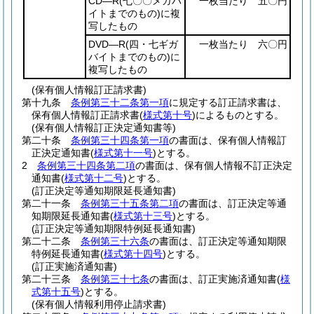
CD―R
(七〇〇メガバ
一枚当たり 五〇円
イトまでのもの)
に複
写したもの
DVD―R
(四・七ギガ
一枚当たり 六〇円
バイトまでのもの)
に
複写したもの
(保有個人情報訂正請求書)
第十九条
条例第三十二条第一項
に規定する訂正請求書は、
保有個人情報訂正請求書
(
様式第十号
)
によるものとする。
(保有個人情報訂正決定通知書等)
第二十条
条例第三十四条第一項
の書面は、保有個人情報訂
正決定通知書
(
様式第十一号
)
とする。
2
条例第三十四条第二項
の書面は、保有個人情報不訂正決定
通知書
(
様式第十二号
)
とする。
(訂正決定等通知期限延長通知書)
第二十一条
条例第三十五条第二項
の書面は、訂正決定等通
知期限延長通知書
(
様式第十三号
)
とする。
(訂正決定等通知期限特例延長通知書)
第二十二条
条例第三十六条
の書面は、訂正決定等通知期限
特例延長通知書
(
様式第十四号
)
とする。
(訂正実施済通知書)
第二十三条
条例第三十七条
の書面は、訂正実施済通知書
(
様
式第十五号
)
とする。
(保有個人情報利用停止請求書)