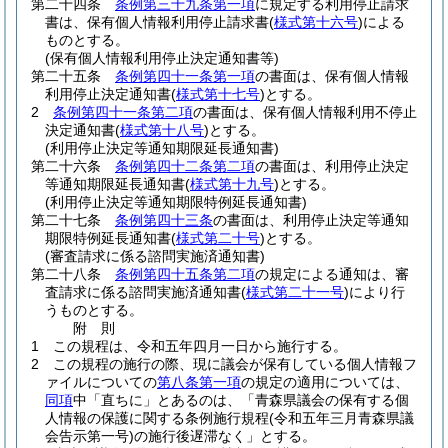
第二十四条
条例第三十九条第一項
に規定する利用停止請求
書は、保有個人情報利用停止請求書
(
様式第十六号
)
による
ものとする。
(保有個人情報利用停止決定通知書等)
第二十五条
条例第四十一条第一項
の書面は、保有個人情報
利用停止決定通知書
(
様式第十七号
)
とする。
2
条例第四十一条第二項
の書面は、保有個人情報利用不停止
決定通知書
(
様式第十八号
)
とする。
(利用停止決定等通知期限延長通知書)
第二十六条
条例第四十二条第二項
の書面は、利用停止決定
等通知期限延長通知書
(
様式第十九号
)
とする。
(利用停止決定等通知期限特例延長通知書)
第二十七条
条例第四十三条
の書面は、利用停止決定等通知
期限特例延長通知書
(
様式第二十号
)
とする。
(審査請求に係る諮問実施済通知書)
第二十八条
条例第四十五条第二項
の規定による通知は、審
査請求に係る諮問実施済通知書
(
様式第二十一号
)
により行
うものとする。
附
則
1
この規程は、令和五年四月一日から施行する。
2
この規程の施行の際、現に議会が保有している個人情報フ
ァイルについての
第八条第一項
の規定の適用については、
同項
中「直ちに」とあるのは、「青森県議会の保有する個
人情報の保護に関する条例施行規程
(令和五年三月青森県議
会告示第一号)
の施行後遅滞なく」とする。