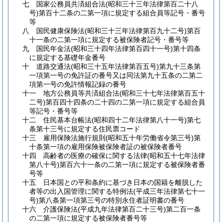
七
国家公務員共済組合法
(昭和三十三年法律第百二十八
号)
第百十二条の二第一項に規定する組合員等記号・番号
等
八
国民健康保険法
(昭和三十三年法律第百九十二号)
第百
十一条の二第一項に規定する被保険者記号・番号等
九
国民年金法
(昭和三十四年法律第百四十一号)
第十四条
に規定する基礎年金番号
十
道路交通法
(昭和三十五年法律第百五号)
第九十三条第
一項第一号の免許証の番号又は同法第九十五条の二第二
項第一号の免許情報記録の番号
十一
地方公務員等共済組合法
(昭和三十七年法律第百五十
二号)
第百四十四条の二十四の二第一項に規定する組合員
等記号・番号等
十二
住民基本台帳法
(昭和四十二年法律第八十一号)
第七
条第十三号に規定する住民票コード
十三
雇用保険法施行規則
(昭和五十年労働省令第三号)
第
十条第一項の雇用保険被保険者証の被保険者番号
十四
高齢者の医療の確保に関する法律
(昭和五十七年法律
第八十号)
第百六十一条の二第一項に規定する被保険者番
号等
十五
日本国との平和条約に基づき日本の国籍を離脱した
者等の出入国管理に関する特例法
(平成三年法律第七十一
号)
第八条第一項第三号の特別永住者証明書の番号
十六
介護保険法
(平成九年法律第百二十三号)
第二百一条
の二第一項に規定する被保険者番号等