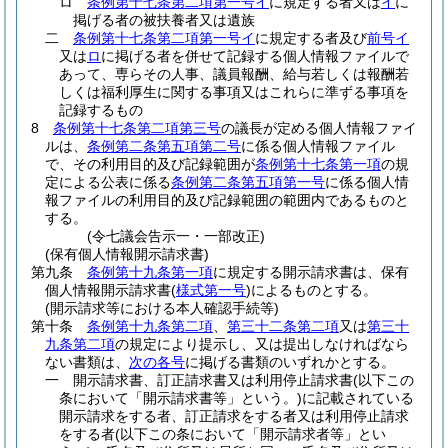
ロ
条例第十七条第二項第一号イ
に規定する者又は
イ
に
掲げる者の被扶養者又は遺族
二
条例第十七条第二項第一号イ
に規定する者及び
前号イ
又は
ロ
に掲げる者を併せて記録する個人情報ファイルで
あって、専らその人事、議員報酬、給与若しくは報酬若
しくは福利厚生に関する事項又はこれらに準ずる事項を
記録するもの
8
条例第十七条第二項第三号
の議長が定める個人情報ファイ
ルは、
条例第二条第五項第二号
に係る個人情報ファイル
で、その利用目的及び記録範囲が
条例第十七条第一項
の規
定による公表に係る
条例第二条第五項第一号
に係る個人情
報ファイルの利用目的及び記録範囲の範囲内であるものと
する。
(令七議会告示一・一部改正)
(保有個人情報開示請求書)
第九条
条例第十九条第一項
に規定する開示請求書は、保有
個人情報開示請求書
(
様式第一号
)
によるものとする。
(開示請求等における本人確認手続等)
第十条
条例第十九条第二項
、
第三十二条第二項
又は
第三十
九条第二項
の規定により提示し、又は提出しなければなら
ない書類は、
次の各号
に掲げる書類のいずれかとする。
一
開示請求書、訂正請求書又は利用停止請求書
(以下この
条において「開示請求書等」という。)
に記載されている
開示請求をする者、訂正請求をする者又は利用停止請求
をする者
(以下この条において「開示請求者等」とい