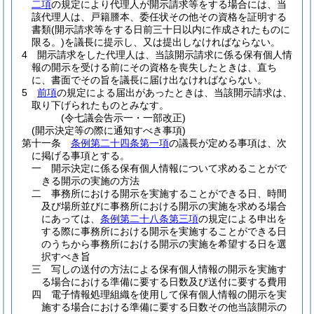
二項
の規定により代理人が開示請求等をする場合には、当
該代理人は、戸籍謄本、委任状その他その資格を証明する
書類
(開示請求等をする日前三十日以内に作成されたものに
限る。)
を議長に提示し、又は提出しなければならない。
4
開示請求をした代理人は、当該開示請求に係る保有個人情
報の開示を受ける前にその資格を喪失したときは、直ち
に、書面でその旨を議長に届け出なければならない。
5
前項
の規定による届出があったときは、当該開示請求は、
取り下げられたものとみなす。
(令七議会告示一・一部改正)
(開示決定等の際に通知すべき事項)
第十一条
条例第二十四条第一項
の議長が定める事項は、次
に掲げる事項とする。
一
開示決定に係る保有個人情報について求めることがで
きる開示の実施の方法
二
事務所における開示を実施することができる日、時間
及び場所並びに事務所における開示の実施を求める場合
にあっては、
条例第二十八条第三項
の規定による申出を
する際に事務所における開示を実施することができる日
のうちから事務所における開示の実施を希望する日を選
択すべき旨
三
写しの送付の方法による保有個人情報の開示を実施す
る場合における準備に要する日数及び送付に要する費用
四
電子情報処理組織を使用して保有個人情報の開示を実
施する場合における準備に要する日数その他当該開示の