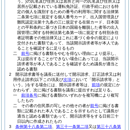
う。)
の氏名及び住所又は居所と同一の氏名及び住所又は
居所が記載されている運転免許証、行政手続における特
定の個人を識別するための番号の利用等に関する法律第
二条第七項に規定する個人番号カード、出入国管理及び
難民認定法第十九条の三に規定する在留カード、日本国
との平和条約に基づき日本の国籍を離脱した者等の出入
国管理に関する特例法第七条第一項に規定する特別永住
者証明書その他法律又はこれに基づく命令の規定により
交付された書類であって、当該開示請求者等が本人であ
ることを確認するに足りるもの
二
前号
に掲げる書類をやむを得ない理由により提示し、
又は提出することができない場合にあっては、当該開示
請求者等が本人であることを確認するため議長が適当と
認める書類
2
開示請求書等を議長に送付して開示請求、訂正請求又は利
用停止請求
(以下この項及び
次項
において「開示請求等」と
いう。)
をする場合には、開示請求者等は、
前項
の規定にか
かわらず、次に掲げる書類を議長に提出すれば足りる。
一
前項各号
に掲げる書類のいずれかを複写機により複写
したもの
二
その者の住民票の写しその他その者が
前号
に掲げる書
類に記載された本人であることを示すものとして議長が
適当と認める書類であって、開示請求等をする日前三十
日以内に作成されたもの
3
条例第十八条第二項
、
第三十一条第二項
又は
第三十八条第