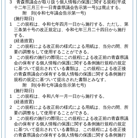
3
青森県議会が取り扱う個人情報の保護に関する規程
(平成
十二年三月三十一日青森県議会告示第一号)
は廃止する。
附
則
(令和七年
議会告示第一号)
(施行期日)
1
この規程は、令和七年四月一日から施行する。
ただし、第
三条第十号の改正規定は、令和七年三月二十四日から施行
する。
(経過措置)
2
この規程による改正前の様式による用紙は、当分の間、所
要の調整をして使用することができる。
3
この規程の施行の際現にこの規程による改正前の青森県議
会の保有する個人情報の保護に関する条例施行規程の規定
に基づいて提出されている書類は、この規程による改正後
の青森県議会の保有する個人情報の保護に関する条例施行
規程の規定に基づいて提出された書類とみなす。
附
則
(令和七年
議会告示第七号)
(施行期日)
1
この規程は、令和八年一月一日から施行する。
(経過措置)
2
この規程による改正前の様式による用紙は、当分の間、所
要の調整をして使用することができる。
3
この規程の施行の際現にこの規程による改正前の青森県議
会の保有する個人情報の保護に関する条例施行規程の規定
に基づいて提出されている書類は、この規程による改正後
の青森県議会の保有する個人情報の保護に関する条例施行