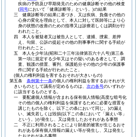
疾病の予防及び早期発見のための健康診断その他の検査
(
同号
において「健康診断等」という。)
の結果
三
健康診断等の結果に基づき、又は疾病、負傷その他の
心身の変化を理由として、本人に対して医師等により心
身の状態の改善のための指導又は診療若しくは調剤が行
われたこと。
四
本人を被疑者又は被告人として、逮捕、捜索、差押
え、勾留、公訴の提起その他の刑事事件に関する手続が
行われたこと。
五
本人を少年法
(昭和二十三年法律第百六十八号)
第三条
第一項に規定する少年又はその疑いのある者として、調
査、観護の措置、審判、保護処分その他の少年の保護事
件に関する手続が行われたこと。
(個人の権利利益を害するおそれが大きいもの)
第五条
条例第十一条
の個人の権利利益を害するおそれが大
きいものとして議長が定めるものは、
次の各号
のいずれか
に該当するものとする。
一
要配慮個人情報が含まれる保有個人情報
(高度な暗号化
その他の個人の権利利益を保護するために必要な措置を
講じたものを除く。以下この条において同じ。)
の漏え
い、滅失若しくは毀損
(以下この条において「漏えい等」
という。)
が発生し、又は発生したおそれがある事態
二
不正に利用されることにより財産的被害が生じるおそ
れがある保有個人情報の漏えい等が発生し、又は発生し
たおそれがある事態