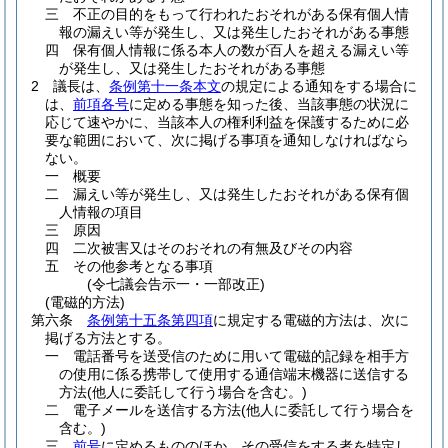
三
不正の目的をもって行われたおそれがある保有個人情
報の漏えい等が発生し、又は発生したおそれがある事態
四
保有個人情報に係る本人の数が百人を超える漏えい等
が発生し、又は発生したおそれがある事態
2
議長は、
条例第十一条本文
の規定による通知をする場合に
は、
前項各号
に定める事態を知った後、当該事態の状況に
応じて速やかに、当該本人の権利利益を保護するために必
要な範囲において、次に掲げる事項を通知しなければなら
ない。
一
概要
二
漏えい等が発生し、又は発生したおそれがある保有個
人情報の項目
三
原因
四
二次被害又はそのおそれの有無及びその内容
五
その他参考となる事項
(令七議会告示一・一部改正)
(電磁的方法)
第六条
条例第十五条第四項
に規定する電磁的方法は、次に
掲げる方法とする。
一
電話番号を送受信のために用いて電磁的記録を相手方
の使用に係る携帯して使用する通信端末機器に送信する
方法
(他人に委託して行う場合を含む。)
二
電子メールを送信する方法
(他人に委託して行う場合を
含む。)
三
前号
に定めるもののほか、その受信をする者を特定し