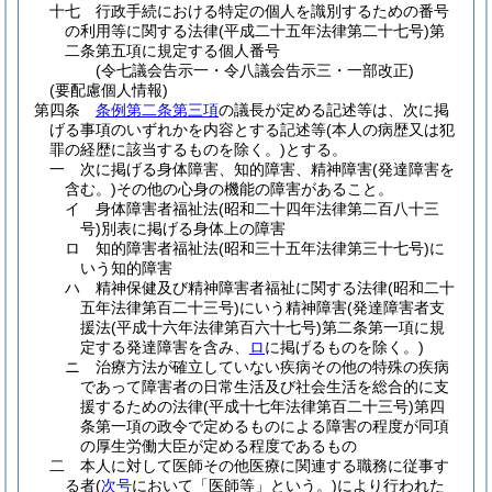
十七
行政手続における特定の個人を識別するための番号
の利用等に関する法律
(平成二十五年法律第二十七号)
第
二条第五項に規定する個人番号
(令七議会告示一・令八議会告示三・一部改正)
(要配慮個人情報)
第四条
条例第二条第三項
の議長が定める記述等は、次に掲
げる事項のいずれかを内容とする記述等
(本人の病歴又は犯
罪の経歴に該当するものを除く。)
とする。
一
次に掲げる身体障害、知的障害、精神障害
(発達障害を
含む。)
その他の心身の機能の障害があること。
イ
身体障害者福祉法
(昭和二十四年法律第二百八十三
号)
別表に掲げる身体上の障害
ロ
知的障害者福祉法
(昭和三十五年法律第三十七号)
に
いう知的障害
ハ
精神保健及び精神障害者福祉に関する法律
(昭和二十
五年法律第百二十三号)
にいう精神障害
(発達障害者支
援法
(平成十六年法律第百六十七号)
第二条第一項に規
定する発達障害を含み、
ロ
に掲げるものを除く。)
ニ
治療方法が確立していない疾病その他の特殊の疾病
であって障害者の日常生活及び社会生活を総合的に支
援するための法律
(平成十七年法律第百二十三号)
第四
条第一項の政令で定めるものによる障害の程度が同項
の厚生労働大臣が定める程度であるもの
二
本人に対して医師その他医療に関連する職務に従事す
る者
(
次号
において「医師等」という。)
により行われた