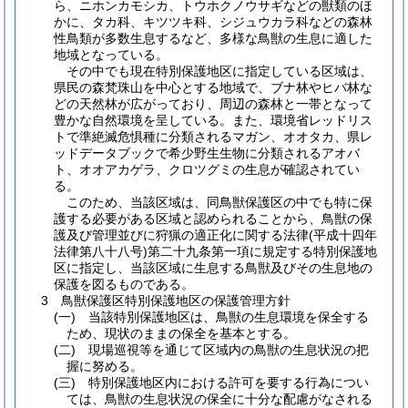
ら、ニホンカモシカ、トウホクノウサギなどの獣類のほ
かに、タカ科、キツツキ科、シジュウカラ科などの森林
性鳥類が多数生息するなど、多様な鳥獣の生息に適した
地域となっている。
その中でも現在特別保護地区に指定している区域は、
県民の森梵珠山を中心とする地域で、ブナ林やヒバ林な
どの天然林が広がっており、周辺の森林と一帯となって
豊かな自然環境を呈している。また、環境省レッドリス
トで準絶滅危惧種に分類されるマガン、オオタカ、県レ
ッドデータブックで希少野生生物に分類されるアオバ
ト、オオアカゲラ、クロツグミの生息が確認されてい
る。
このため、当該区域は、同鳥獣保護区の中でも特に保
護する必要がある区域と認められることから、鳥獣の保
護及び管理並びに狩猟の適正化に関する法律
(平成十四年
法律第八十八号)
第二十九条第一項に規定する特別保護地
区に指定し、当該区域に生息する鳥獣及びその生息地の
保護を図るものである。
3 鳥獣保護区特別保護地区の保護管理方針
(一)
当該特別保護地区は、鳥獣の生息環境を保全する
ため、現状のままの保全を基本とする。
(二)
現場巡視等を通じて区域内の鳥獣の生息状況の把
握に努める。
(三)
特別保護地区内における許可を要する行為につい
ては、鳥獣の生息状況の保全に十分な配慮がなされる