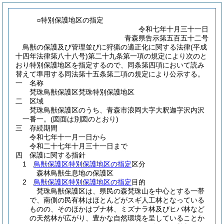
○特別保護地区の指定
令和七年十月三十一日
青森県告示第五百五十二号
鳥獣の保護及び管理並びに狩猟の適正化に関する法律(平成
十四年法律第八十八号)第二十九条第一項の規定により次のと
おり特別保護地区を指定するので、同条第四項において読み
替えて準用する同法第十五条第二項の規定により公示する。
一 名称
梵珠鳥獣保護区梵珠特別保護地区
二 区域
梵珠鳥獣保護区のうち、青森市浪岡大字大釈迦字沢内沢
一番一。
(図面は別図のとおり)
三 存続期間
令和七年十一月一日から
令和二十七年十月三十一日まで
四 保護に関する指針
1
鳥獣保護区特別保護地区の指定
区分
森林鳥獣生息地の保護区
2
鳥獣保護区特別保護地区の指定
目的
梵珠鳥獣保護区は、県民の森梵珠山を中心とする一帯
で、南側の民有林はほとんどがスギ人工林となっている
ものの、そのほかはブナ林、ミズナラ林及びヒバ林など
の天然林が広がり、豊かな自然環境を呈していることか