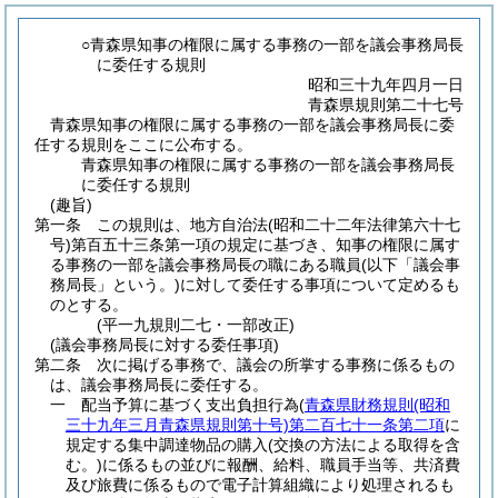
○青森県知事の権限に属する事務の一部を議会事務局長
に委任する規則
昭和三十九年四月一日
青森県規則第二十七号
青森県知事の権限に属する事務の一部を議会事務局長に委
任する規則をここに公布する。
青森県知事の権限に属する事務の一部を議会事務局長
に委任する規則
(趣旨)
第一条
この規則は、地方自治法
(昭和二十二年法律第六十七
号)
第百五十三条第一項の規定に基づき、知事の権限に属す
る事務の一部を議会事務局長の職にある職員
(以下「議会事
務局長」という。)
に対して委任する事項について定めるも
のとする。
(平一九規則二七・一部改正)
(議会事務局長に対する委任事項)
第二条
次に掲げる事務で、議会の所掌する事務に係るもの
は、議会事務局長に委任する。
一
配当予算に基づく支出負担行為
(
青森県財務規則
(昭和
三十九年三月青森県規則第十号)
第二百七十一条第二項
に
規定する集中調達物品の購入
(交換の方法による取得を含
む。)
に係るもの並びに報酬、給料、職員手当等、共済費
及び旅費に係るもので電子計算組織により処理されるも