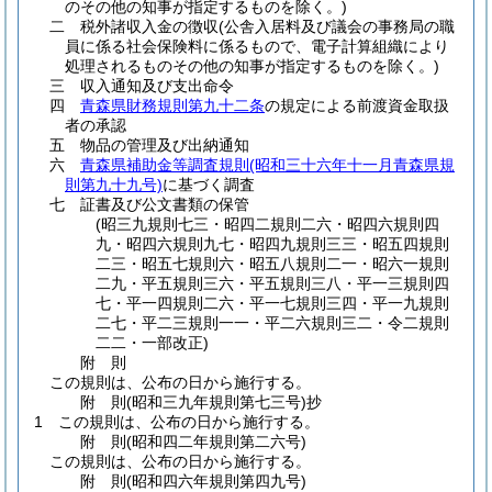
のその他の知事が指定するものを除く。)
二
税外諸収入金の徴収
(公舎入居料及び議会の事務局の職
員に係る社会保険料に係るもので、電子計算組織により
処理されるものその他の知事が指定するものを除く。)
三
収入通知及び支出命令
四
青森県財務規則第九十二条
の規定による前渡資金取扱
者の承認
五
物品の管理及び出納通知
六
青森県補助金等調査規則
(昭和三十六年十一月青森県規
則第九十九号)
に基づく調査
七
証書及び公文書類の保管
(昭三九規則七三・昭四二規則二六・昭四六規則四
九・昭四六規則九七・昭四九規則三三・昭五四規則
二三・昭五七規則六・昭五八規則二一・昭六一規則
二九・平五規則三六・平五規則三八・平一三規則四
七・平一四規則二六・平一七規則三四・平一九規則
二七・平二三規則一一・平二六規則三二・令二規則
二二・一部改正)
附
則
この規則は、公布の日から施行する。
附
則
(昭和三九年
規則第七三号)
抄
1
この規則は、公布の日から施行する。
附
則
(昭和四二年
規則第二六号)
この規則は、公布の日から施行する。
附
則
(昭和四六年
規則第四九号)