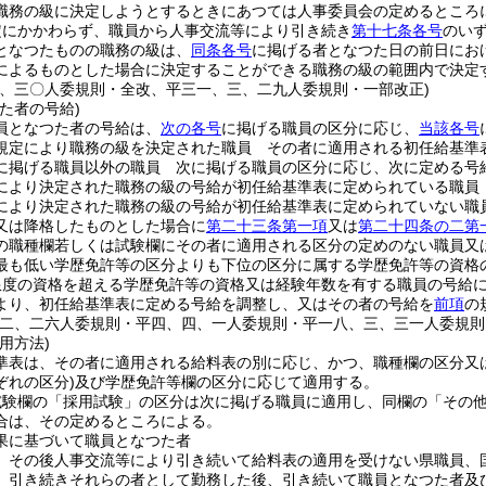
職務の級に決定しようとするときにあつては人事委員会の定めるところ
定にかかわらず、職員から人事交流等により引き続き
第十七条各号
のい
となつたものの職務の級は、
同条各号
に掲げる者となつた日の前日にお
によるものとした場合に決定することができる職務の級の範囲内で決定
三、三〇人委規則・全改、平三一、三、二九人委規則・一部改正)
た者の号給)
員となつた者の号給は、
次の各号
に掲げる職員の区分に応じ、
当該各号
規定により職務の級を決定された職員 その者に適用される初任給基準
に掲げる職員以外の職員 次に掲げる職員の区分に応じ、次に定める号
により決定された職務の級の号給が初任給基準表に定められている職員
により決定された職務の級の号給が初任給基準表に定められていない職
又は降格したものとした場合に
第二十三条第一項
又は
第二十四条の二第
の職種欄若しくは試験欄にその者に適用される区分の定めのない職員又
最も低い学歴免許等の区分よりも下位の区分に属する学歴免許等の資格
限度の資格を超える学歴免許等の資格又は経験年数を有する職員の号給
より、初任給基準表に定める号給を調整し、又はその者の号給を
前項
の
一二、二六人委規則・平四、四、一人委規則・平一八、三、三一人委規則
用方法)
準表は、その者に適用される給料表の別に応じ、かつ、職種欄の区分又
ぞれの区分)
及び学歴免許等欄の区分に応じて適用する。
試験欄の「採用試験」の区分は次に掲げる職員に適用し、同欄の「その
合は、その定めるところによる。
果に基づいて職員となつた者
、その後人事交流等により引き続いて給料表の適用を受けない県職員、
、引き続きそれらの者として勤務した後、引き続いて職員となつた者及