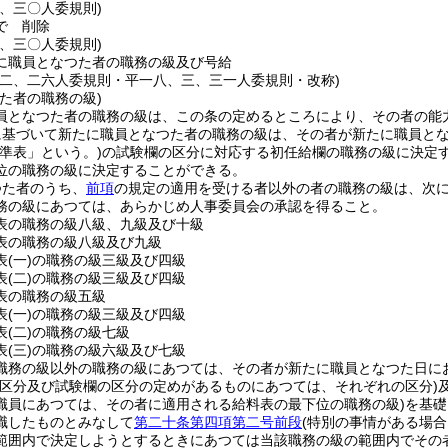
三、三〇人委規則)
で
削除
三、三〇人委規則)
に職員となつた者の職務の級及び号給
一二、二六人委規則・平一八、三、三一人委規則・改称)
た者の職務の級)
員となつた者の職務の級は、この条の定めるところにより、その者の能
に基づいて新たに職員となつた者の職務の級は、その者が新たに職員と
準表」という。)
の試験欄の区分に対応する初任給欄の職務の級に決定
位の職務の級に決定することができる。
つた者のうち、
前項
の規定の適用を受ける者以外の者の職務の級は、次
務の級にあつては、あらかじめ人事委員会の承認を得ること。
表の職務の級八級、九級及び十級
表の職務の級八級及び九級
表
(一)
の職務の級三級及び四級
表
(二)
の職務の級三級及び四級
表の職務の級五級
表
(一)
の職務の級三級及び四級
表
(二)
の職務の級七級
表
(三)
の職務の級六級及び七級
職務の級以外の職務の級にあつては、その者が新たに職員となつた日に
の区分及び試験欄の区分の定めがあるものにあつては、それぞれの区分)
職員にあつては、その者に適用される給料表の最下位の職務の級)
を基礎
職したものとみなして
第二十条第四項第二号前段
(特別の事情がある場
範囲内で決定しようとするときにあつては当該職務の級の範囲内でその