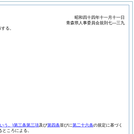
昭和四十四年十一月十一日
青森県人事委員会規則七―三九
布する。
いう。)
第三条第三項
及び
第四条
並びに
第二十六条
の規定に基づく
るところによる。