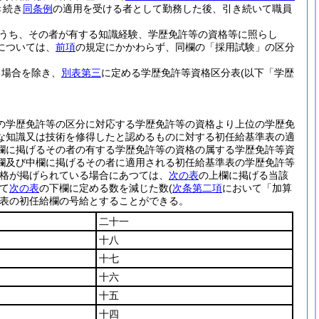
き続き
同条例
の適用を受ける者として勤務した後、引き続いて職員
うち、その者が有する知識経験、学歴免許等の資格等に照らし
については、
前項
の規定にかかわらず、同欄の「採用試験」の区分
る場合を除き、
別表第三
に定める学歴免許等資格区分表
(以下「学歴
の学歴免許等の区分に対応する学歴免許等の資格より上位の学歴免
な知識又は技術を修得したと認めるものに対する初任給基準表の適
欄に掲げるその者の有する学歴免許等の資格の属する学歴免許等資
欄及び中欄に掲げるその者に適用される初任給基準表の学歴免許等
資格が掲げられている場合にあつては、
次の表
の上欄に掲げる当該
て
次の表
の下欄に定める数を減じた数
(
次条第二項
において「加算
表の初任給欄の号給とすることができる。
二十一
十八
十七
十六
十五
十四