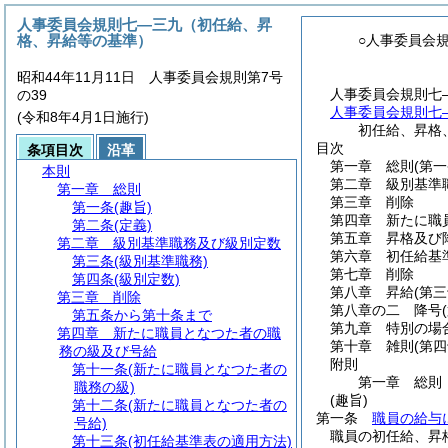
人事委員会規則七―三九（初任給、昇
格、昇給等の基準）
○人事委員会
昭和44年11月11日 人事委員会規則第7号
人事委員会規則七
の39
人事委員会規則七
(令和8年4月1日施行)
初任給、昇格
目次
条項目次
沿革
第一章
総則
(第
本則
第二章
級別基準
第一章
総則
第三章
削除
第一条
(趣旨)
第四章
新たに職
第二条
(定義)
第五章
昇格及び
第二章
級別基準職務及び級別定数
第六章
初任給基
第三条
(級別基準職務)
第七章
削除
第四条
(級別定数)
第八章
昇給
(第
第三章
削除
第八章の二
降号
第五条から第十条まで
第九章
特別の場
第四章
新たに職員となつた者の職
第十章
雑則
(第
務の級及び号給
附則
第十一条
(新たに職員となつた者の
第一章
総則
職務の級)
(趣旨)
第十二条
(新たに職員となつた者の
第一条
職員の給与
号給)
職員の初任給、昇
第十三条
(初任給基準表の適用方法)