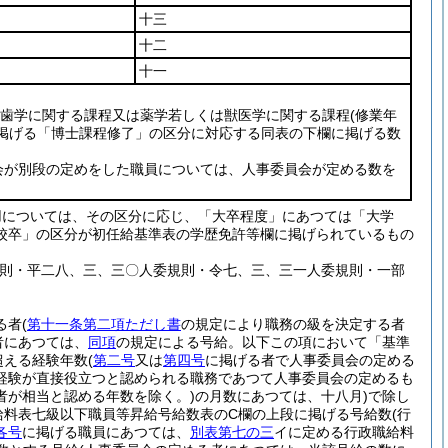
十三
十二
十一
歯学に関する課程又は薬学若しくは獣医学に関する課程
(修業年
掲げる「博士課程修了」の区分に対応する同表の下欄に掲げる数
会が別段の定めをした職員については、人事委員会が定める数を
用については、その区分に応じ、「大卒程度」にあつては「大学
校卒」の区分が初任給基準表の学歴免許等欄に掲げられているもの
規則・平二八、三、三〇人委規則・令七、三、三一人委規則・一部
る者
(
第十一条第二項ただし書
の規定により職務の級を決定する者
者にあつては、
同項
の規定による号給。以下この項において「基準
超える経験年数
(
第二号
又は
第四号
に掲げる者で人事委員会の定める
経験が直接役立つと認められる職務であつて人事委員会の定めるも
者が相当と認める年数を除く。)
の月数にあつては、十八月)
で除し
給料表七級以下職員等昇給号給数表のC欄の上段に掲げる号給数
(行
各号
に掲げる職員にあつては、
別表第七の三
イに定める行政職給料