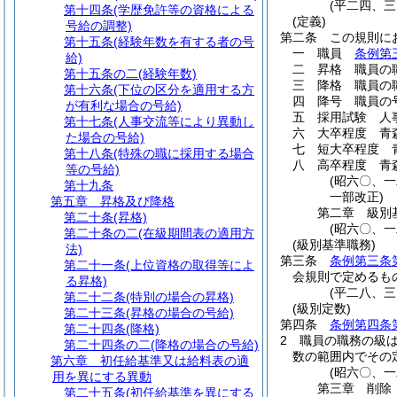
(平二四、
第十四条
(学歴免許等の資格による
(定義)
号給の調整)
第二条
この規則に
第十五条
(経験年数を有する者の号
一
職員
条例第
給)
二
昇格 職員の
第十五条の二
(経験年数)
三
降格 職員の
第十六条
(下位の区分を適用する方
四
降号 職員の
が有利な場合の号給)
五
採用試験 人
第十七条
(人事交流等により異動し
六
大卒程度 青
た場合の号給)
七
短大卒程度 
第十八条
(特殊の職に採用する場合
八
高卒程度 青
等の号給)
(昭六〇、
第十九条
一部改正)
第五章
昇格及び降格
第二章
級別
第二十条
(昇格)
(昭六〇、
第二十条の二
(在級期間表の適用方
(級別基準職務)
法)
第三条
条例第三条
第二十一条
(上位資格の取得等によ
会規則で定めるも
る昇格)
(平二八、
第二十二条
(特別の場合の昇格)
(級別定数)
第二十三条
(昇格の場合の号給)
第四条
条例第四条
第二十四条
(降格)
2
職員の職務の級
第二十四条の二
(降格の場合の号給)
数の範囲内でその
第六章
初任給基準又は給料表の適
(昭六〇、
用を異にする異動
第三章
削除
第二十五条
(初任給基準を異にする