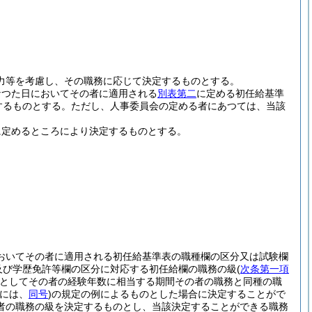
力等を考慮し、その職務に応じて決定するものとする。
なつた日においてその者に適用される
別表第二
に定める初任給基準
するものとする。
ただし、人事委員会の定める者にあつては、当該
に定めるところにより決定するものとする。
おいてその者に適用される初任給基準表の職種欄の区分又は試験欄
及び学歴免許等欄の区分に対応する初任給欄の職務の級
(
次条第一項
としてその者の経験年数に相当する期間その者の職務と同種の職
合には、
同号
)
の規定の例によるものとした場合に決定することがで
者の職務の級を決定するものとし、当該決定することができる職務