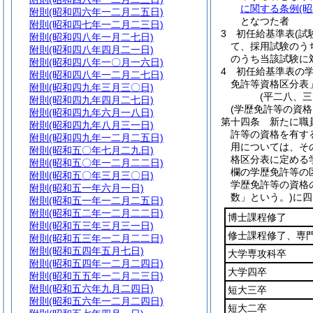
に関する条例
(
附則
(昭和四六年一二月二五日)
となつた者
附則
(昭和四七年一二月二三日)
3
初任給基準表
(
附則
(昭和四八年一月二七日)
て、採用試験のう
附則
(昭和四八年四月二一日)
のうち当該試験に
附則
(昭和四八年一〇月一六日)
4
初任給基準表の
附則
(昭和四八年一二月二七日)
免許等資格区分表
附則
(昭和四九年三月三〇日)
(平二八、
附則
(昭和四九年四月二七日)
(学歴免許等の資格
附則
(昭和四九年六月一八日)
第十四条
新たに職
附則
(昭和四九年八月三一日)
許等の資格を有す
附則
(昭和四九年一二月二五日)
用については、そ
附則
(昭和五〇年七月二九日)
格区分表に定める
附則
(昭和五〇年一二月二二日)
欄の学歴免許等の
附則
(昭和五〇年三月三〇日)
学歴免許等の資格
附則
(昭和五一年六月一日)
数」という。)
に四
附則
(昭和五一年一二月二五日)
附則
(昭和五二年一二月二二日)
博士課程修了
附則
(昭和五三年三月三一日)
修士課程修了、専
附則
(昭和五三年一二月二二日)
附則
(昭和五四年五月七日)
大学専攻科卒
附則
(昭和五四年一二月二四日)
大学四卒
附則
(昭和五五年一二月二三日)
附則
(昭和五六年九月二四日)
短大三卒
附則
(昭和五六年一二月二四日)
短大二卒