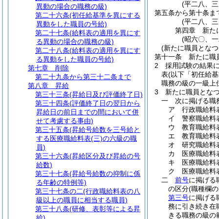
(平二八、
異動の場合の職務の級)
第五条から第十条ま
第二十六条
(初任給基準を異にする
(平二八、
異動をした職員の号給)
第四章
新た
第二十七条
(給料表の適用を異にす
(昭六〇、
る異動の場合の職務の級)
(新たに職員となつ
第二十八条
(給料表の適用を異にす
第十一条
新たに職
る異動をした職員の号給)
2
採用試験の結果
第七章
削除
表
(以下「初任給基
第二十九条から第三十二条まで
職務の級の一級上
第八章
昇給
3
新たに職員とな
第三十三条
(昇給日及び評価終了日)
一
次に掲げる職
第三十四条
(評価終了日の翌日から
ア
行政職給料
昇給日の前日までの間において併
イ
警察職給料
せて考慮する事由)
ウ
教育職給料
第三十五条
(昇給号給数を三号給と
エ
教育職給料
する医療職給料表(三)の六級の職
オ
研究職給料
員)
カ
医療職給料
第三十六条
(昇給区分及び昇給の号
キ
医療職給料
給数)
ク
医療職給料
第三十七条
(昇給号給数の抑制に係
二
前号
に掲げる
る年齢の特例等)
の区分
(職種欄
第三十七条の二
(行政職給料表の八
第三号
に掲げる
級以上の職員に相当する職員)
務に引き続き在
第三十八条
(研修、表彰等による昇
きる職務の級の
給)