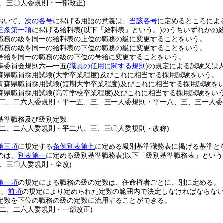
三、三〇人委規則・一部改正)
おいて、
次の各号
に掲げる用語の意義は、
当該各号
に定めるところによ
三条第一項
に掲げる給料表
(以下「給料表」という。)
のうちいずれかの
職務の級を同一の給料表の上位の職務の級に変更することをいう。
職務の級を同一の給料表の下位の職務の級に変更することをいう。
号給を同一の職務の級の下位の号給に変更することをいう。
事委員会規則六―一五
(
職員の任用に関する規則
)
の規定による試験又は
森県職員採用試験
(大学卒業程度)
及びこれに相当する採用試験をいう。
青森県職員採用試験
(短期大学卒業程度)
及びこれに相当する採用試験を
森県職員採用試験
(高等学校卒業程度)
及びこれに相当する採用試験をい
一二、二六人委規則・平一五、三、三一人委規則・平一八、三、三一人
基準職務及び級別定数
一二、二六人委規則・平二八、三、三〇人委規則・改称)
第三項
に規定する
条例別表第七
に定める級別基準職務表に掲げる基準と
のは、
別表第一
に定める級別基準職務表
(以下「級別基準職務表」という
三、三〇人委規則・全改)
第一項
の規定による職務の級の定数は、任命権者ごとに、別に定める。
は、
前項
の規定により定められた定数の範囲内で決定しなければならな
定数を下位の職務の級の定数に流用することができる。
一二、二六人委規則・一部改正)