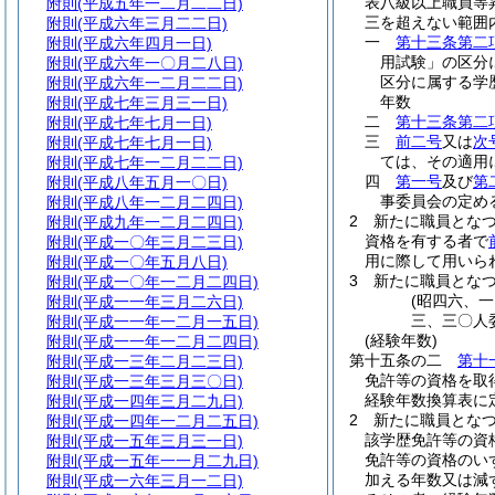
表八級以上職員等
附則
(平成五年一二月二二日)
三を超えない範囲
附則
(平成六年三月二二日)
一
第十三条第二
附則
(平成六年四月一日)
用試験」の区分
附則
(平成六年一〇月二八日)
区分に属する学
附則
(平成六年一二月二二日)
年数
附則
(平成七年三月三一日)
二
第十三条第二
附則
(平成七年七月一日)
三
前二号
又は
次
附則
(平成七年七月一日)
ては、その適用
附則
(平成七年一二月二二日)
四
第一号
及び
第
附則
(平成八年五月一〇日)
事委員会の定め
附則
(平成八年一二月二四日)
2
新たに職員とな
附則
(平成九年一二月二四日)
資格を有する者で
附則
(平成一〇年三月二三日)
用に際して用いら
附則
(平成一〇年五月八日)
3
新たに職員とな
附則
(平成一〇年一二月二四日)
(昭四六、
附則
(平成一一年三月二六日)
三、三〇人
附則
(平成一一年一二月一五日)
(経験年数)
附則
(平成一一年一二月二四日)
第十五条の二
第十
附則
(平成一三年二月二三日)
免許等の資格を取
附則
(平成一三年三月三〇日)
経験年数換算表に
附則
(平成一四年三月二九日)
2
新たに職員とな
附則
(平成一四年一二月二五日)
該学歴免許等の資
附則
(平成一五年三月三一日)
免許等の資格のい
附則
(平成一五年一一月二九日)
加える年数又は減
附則
(平成一六年三月一二日)