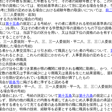
数にその年数を加減した年数をもつて、その者の経験年数とする。
この
許等の資格については、初任給基準表において別に定める場合を除き、
備考に別段の定めがある場合における経験年数の取扱いについては、
前
三、三〇人委規則・追加)
用する方が有利な場合の号給)
又は
第十五条
の規定による号給が、その者に適用される初任給基準表の
む。)
を用い、又はその者の有する学歴免許等の資格のうちの下位の資格
員については、当該下位の区分を用い、又は当該下位の資格のみを有す
とすることができる。
三、三一人委規則・平一八、三、三一人委規則・平二八、三、三〇人委規
異動した場合の号給)
る者から人事交流等により引き続いて職員となつた者の号給について、
められるときは、これらの規定にかかわらず、人事委員会の定めるとこ
を受けない県職員
方公共団体の職員
もので法令に基づき業務が県の機関に移管される機関に勤務し、かつ、
定数の改廃又は予算の減少により廃職又は過員を生じた結果退職し、退
より任期が定められている職員でその任期が満了したもの
員会が
前各号
に掲げる者に準ずると認める者
五、七人委規則・平一八、三、三一人委規則・平一九、三、三〇人委規則
る場合等の号給)
る場合において、号給の決定について
第十五条
又は
第十六条
の規定によ
らず、部内の他の職員との均衡を考慮してあらかじめ人事委員会の承認
を有する者をもつて充てる必要のある医師等の職に職員を採用しようと
場合のほか、特殊の技術、経験等を必要とする職に職員を採用しようと