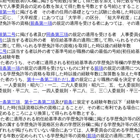
昇給号給数表のC欄に掲げる号給数)
を乗じて得た数を加えて得た数を号
内で人事委員会の定める数を加えて得た数を号数とする号給)
とすること
項第一号
に掲げる者 その者の任用の基礎となつた試験に合格した時以
に応じ、「大卒程度」にあつては「大学卒」の区分、「短大卒程度」に
歴免許等の資格
(
前条第一項
の規定の適用を受ける者にあつては、その適
項第二号
に掲げる者及び
同条第三項
の規定の適用を受ける者 人事委員
号
に該当する者以外の者 初任給基準表の適用に際して用いられるその
に際して用いられる学歴免許等の資格)
を取得した時以後の経験年数
二号
に該当する者以外の者で基準号給が職務の級の最低の号給
(初任給
る経験年数
つた者のうち、その者に適用される初任給基準表の学歴免許等欄の学歴
前条第一項
の規定の適用を受けないものに対する
前項
の規定の適用につ
れる学歴免許等の資格を取得した時以後の経験年数に加算数を加えた年
つた者のうち、
第十一条第二項ただし書
の規定により職務の級を決定す
一、一人委規則・昭六〇・一二、二六人委規則・昭六二、五、七人委規
委規則・平二六、二、一四人委規則・平二八、三、三〇人委規則・平三
一条第三項
、
第十二条第二項
及び
前条
に規定する経験年数
(以下「経験年
得した時
(当該資格以外の資格によることが、その者に有利である場合に
定めるところにより換算して得られる年数とする。
つた者に適用される初任給基準表の学歴免許等欄に掲げる学歴免許等の
格の属する学歴免許等資格区分表の学歴区分欄に掲げる学歴免許等の区
ずれもが掲げられていない場合にあつては、人事委員会の定める学歴免
ずる年数が定められている学歴免許等の資格
(
前項
の規定の適用に際して