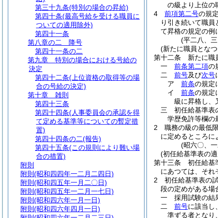
の級より上位の
第三十九条
(特別の場合の昇給)
4
前項第二号
の規
第四十条
(最高号給を受ける職員に
り引き続いて職員
ついての適用除外)
て昇格の規定の例
第四十一条
(平二八、
第八章の二
降号
(新たに職員となつ
第四十一条の二
第十二条
新たに職
第九章
特別の場合における号給の
一
前条第二項
の
決定
二
前号
及び
次号
第四十二条
(上位資格の取得等の場
ア
前条
の規定
合の号給の決定)
イ
前条
の規定
第十章
雑則
級に昇格し、
第四十三条
三
初任給基準表
第四十四条
(人事委員会の承認を得
学歴免許等欄の
て定める基準等についての暫定措
2
職務の級の最低
置)
に定めるところに
第四十四条の二
(報告)
(昭六〇、
第四十五条
(この規則により難い場
(初任給基準表の適
合の措置)
第十三条
初任給基
附則
にあつては、それ
附則
(昭和四四年一二月二四日)
2
初任給基準表の
附則
(昭和四五年一月二〇日)
段の定めがある場
附則
(昭和四五年一二月一七日)
一
採用試験の結
附則
(昭和四六年一月一日)
二
前号
に該当し
附則
(昭和四六年四月一日)
準ずる者となり
附則
(昭和四六年一二月二三日)