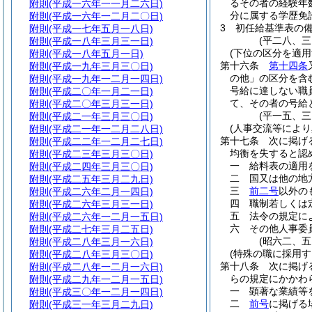
るその者の経験年
附則
(平成一六年一一月二六日)
分に属する学歴免
附則
(平成一六年一二月二〇日)
3
初任給基準表の
附則
(平成一七年五月一八日)
(平二八、
附則
(平成一八年三月三一日)
(下位の区分を適
附則
(平成一八年五月一日)
第十六条
第十四条
附則
(平成一九年三月三〇日)
の他」の区分を含
附則
(平成一九年一二月一四日)
号給に達しない職
附則
(平成二〇年一月二一日)
て、その者の号給
附則
(平成二〇年三月三一日)
(平一五、
附則
(平成二一年三月三〇日)
(人事交流等により
附則
(平成二一年一二月二八日)
第十七条
次に掲げ
附則
(平成二二年一二月二七日)
均衡を失すると認
附則
(平成二三年三月三〇日)
一
給料表の適用
附則
(平成二四年三月三〇日)
二
国又は他の地
附則
(平成二五年三月二九日)
三
前二号
以外の
附則
(平成二六年二月一四日)
四
職制若しくは
附則
(平成二六年三月三一日)
五
法令の規定に
附則
(平成二六年一二月一五日)
六
その他人事委
附則
(平成二七年三月二五日)
(昭六二、
附則
(平成二八年三月一六日)
(特殊の職に採用す
附則
(平成二八年三月三〇日)
第十八条
次に掲げ
附則
(平成二八年一二月一六日)
らの規定にかかわ
附則
(平成二九年一二月一五日)
一
顕著な業績等
附則
(平成三〇年一二月一四日)
二
前号
に掲げる
附則
(平成三一年三月二九日)