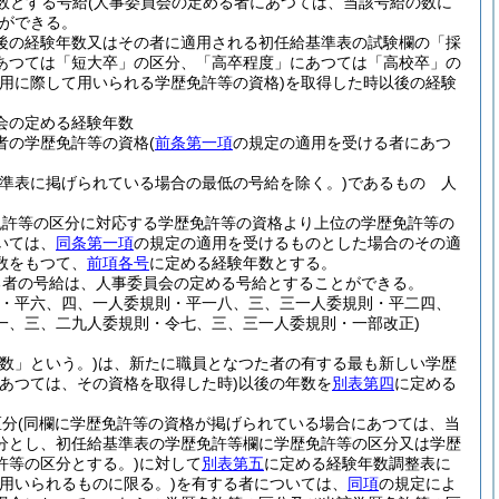
数とする号給
(人事委員会の定める者にあつては、当該号給の数に
ができる。
後の経験年数又はその者に適用される初任給基準表の試験欄の「採
あつては「短大卒」の区分、「高卒程度」にあつては「高校卒」の
用に際して用いられる学歴免許等の資格)
を取得した時以後の経験
会の定める経験年数
者の学歴免許等の資格
(
前条第一項
の規定の適用を受ける者にあつ
基準表に掲げられている場合の最低の号給を除く。)
であるもの 人
免許等の区分に対応する学歴免許等の資格より上位の学歴免許等の
いては、
同条第一項
の規定の適用を受けるものとした場合のその適
数をもつて、
前項各号
に定める経験年数とする。
る者の号給は、人事委員会の定める号給とすることができる。
則・平六、四、一人委規則・平一八、三、三一人委規則・平二四、
一、三、二九人委規則・令七、三、三一人委規則・一部改正)
数」という。)
は、新たに職員となつた者の有する最も新しい学歴
あつては、その資格を取得した時)
以後の年数を
別表第四
に定める
区分
(同欄に学歴免許等の資格が掲げられている場合にあつては、当
分とし、初任給基準表の学歴免許等欄に学歴免許等の区分又は学歴
許等の区分とする。)
に対して
別表第五
に定める経験年数調整表に
用いられるものに限る。)
を有する者については、
同項
の規定によ