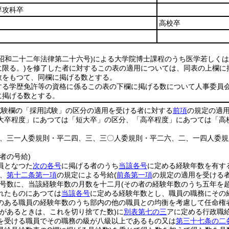
専攻科卒
高校卒
(昭和二十二年法律第二十六号)
による大学院博士課程のうち医学若しくは
限る。)
を修了した者に対するこの表の適用については、同表の上欄に
数をもつて、同欄に掲げる数とする。
する学歴免許等の資格に係るこの表の下欄に掲げる数について人事委員
に掲げる数とする。
試験欄の「採用試験」の区分の適用を受ける者に対する
前項
の規定の適
大卒程度」にあつては「短大卒」の区分、「高卒程度」にあつては「高
三、三一人委規則・平二四、三、三〇人委規則・平二六、二、一四人委
者の号給)
員となつた
次の各号
に掲げる者のうち
当該各号
に定める経験年数を有す
、
第十二条第一項
の規定による号給
(
前条第一項
の規定の適用を受ける
号数に、当該経験年数の月数を十二月
(その者の経験年数のうち五年を
れたものにあつては
当該各号
に定める経験年数とし、職員の職務にその
のある職員の経験年数のうち部内の他の職員との均衡を考慮して任命権
数があるときは、これを切り捨てた数)
に
別表第七の三
アに定める行政職
を受ける職員でその職務の級が八級以上であるもの又は
第三十七条の二