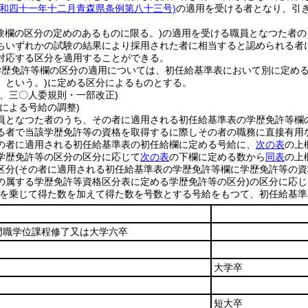
昭和四十一年十二月青森県条例第八十三号)
の適用を受ける者となり、引
試験欄の区分の定めのあるものに限る。)
の適用を受ける職員となつた者の
ちいずれかの試験の結果により採用された者に相当すると認められる者
対応する区分を適用することができる。
学歴免許等欄の区分の適用については、初任給基準表において別に定め
」という。)
に定める区分によるものとする。
三、三〇人委規則・一部改正)
による号給の調整)
員となつた者のうち、その者に適用される初任給基準表の学歴免許等欄
る者で当該学歴免許等の資格を取得するに際しその者の職務に直接有用
の者に適用される初任給基準表の初任給欄に定める号給に、
次の表
の上
学歴免許等の区分の区分に応じて
次の表
の下欄に定める数から
同表
の上
区分
(その者に適用される初任給基準表の学歴免許等欄に学歴免許等の
の属する学歴免許等資格区分表に定める学歴免許等の区分)
の区分に応じ
を乗じて得た数を加えて得た数を号数とする号給をもつて、初任給基準
門職学位課程修了又は大学六卒
大学卒
短大卒