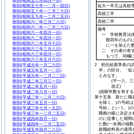
附則
(昭和五七年四月一日)
附則
(昭和五七年一〇月一四日)
短大一卒又は高校
附則
(昭和五八年一二月二七日)
高校三卒
附則
(昭和五九年一二月二五日)
高校二卒
附則
(昭和六〇年三月二八日)
附則
(昭和六〇年一二月二六日)
備考
附則
(昭和六一年四月一日)
一 学校教育法
附則
(昭和六二年四月一日)
限四年のものに
附則
(昭和六二年五月七日)
に一を加えた
附則
(昭和六三年三月八日)
二 その者の有
附則
(昭和六三年四月一日)
もつて、同欄
附則
(昭和六三年五月六日)
2
初任給基準表の
附則
(平成元年一月二六日)
卒」の区分、「短
附則
(平成元年五月一〇日)
とみなす。
附則
(平成元年一二月二二日)
(平一八、
附則
(平成二年三月三一日)
改正)
附則
(平成二年五月一日)
(経験年数を有する
附則
(平成二年六月一日)
第十五条
新たに職
附則
(平成二年一二月二六日)
を除く。)
の号給は
附則
(平成三年五月一日)
号給」という。)
の
附則
(平成三年七月一九日)
職務の級に決定さ
附則
(平成三年一二月二五日)
のに従事した期間
附則
(平成四年四月一日)
た数
(一未満の端
附則
(平成四年一二月二五日)
政職給料表の適用
附則
(平成五年四月二八日)