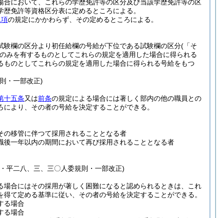
場合において、これらの学歴免許等の区分及び当該学歴免許等の区
学歴免許等資格区分表に定めるところによる。
二項
の規定にかかわらず、その定めるところによる。
試験欄の区分より初任給欄の号給が下位である試験欄の区分
(「そ
のみを有するものとしてこれらの規定を適用した場合に得られる
るものとしてこれらの規定を適用した場合に得られる号給をもつ
則・一部改正)
第十五条
又は
前条
の規定による場合には著しく部内の他の職員との
ろにより、その者の号給を決定することができる。
その移管に伴つて採用されることとなる者
職後一年以内の期間において再び採用されることとなる者
・平二八、三、三〇人委規則・一部改正)
る場合にはその採用が著しく困難になると認められるときは、これ
を得て定める基準に従い、その者の号給を決定することができる。
する場合
する場合