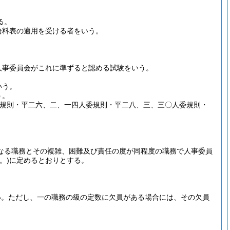
る。
給料表の適用を受ける者をいう。
人事委員会がこれに準ずると認める試験をいう。
いう。
う。
委規則・平二六、二、一四人委規則・平二八、三、三〇人委規則・
なる職務とその複雑、困難及び責任の度が同程度の職務で人事委員
。)
に定めるとおりとする。
い。
ただし、一の職務の級の定数に欠員がある場合には、その欠員