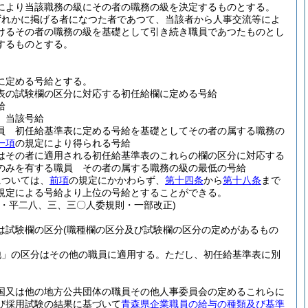
により当該職務の級にその者の職務の級を決定するものとする。
ずれかに掲げる者になつた者であつて、当該者から人事交流等によ
けるその者の職務の級を基礎として引き続き職員であつたものとし
するものとする。
に定める号給とする。
表の試験欄の区分に対応する初任給欄に定める号給
給
 当該号給
員 初任給基準表に定める号給を基礎としてその者の属する職務の
一項
の規定により得られる号給
はその者に適用される初任給基準表のこれらの欄の区分に対応する
のみを有する職員 その者の属する職務の級の最低の号給
については、
前項
の規定にかかわらず、
第十四条
から
第十八条
まで
規定による号給より上位の号給とすることができる。
・平二八、三、三〇人委規則・一部改正)
は試験欄の区分
(職種欄の区分及び試験欄の区分の定めがあるもの
他」の区分はその他の職員に適用する。
ただし、初任給基準表に別
国又は他の地方公共団体の職員その他人事委員会の定めるこれらに
び採用試験の結果に基づいて
青森県企業職員の給与の種類及び基準