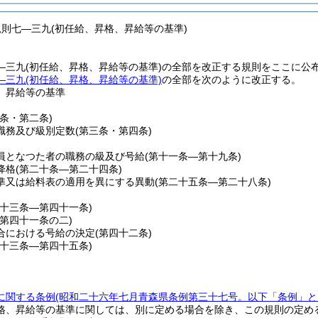
規則七―三九(初任給、昇格、昇給等の基準)
―三九(初任給、昇格、昇給等の基準)の全部を改正する規則をここに公
―三九(初任給、昇格、昇給等の基準)
の全部を次のように改正する。
、昇給等の基準
一条・第二条)
職務及び級別定数
(第三条・第四条)
員となつた者の職務の級及び号給
(第十一条―第十九条)
降格
(第二十条―第二十四条)
準又は給料表の適用を異にする異動
(第二十五条―第二十八条)
三十三条―第四十一条)
(第四十一条の二)
合における号給の決定
(第四十二条)
四十三条―第四十五条)
に関する条例
(昭和二十六年七月青森県条例第三十七号。以下「条例」と
格、昇給等の基準に関しては、別に定める場合を除き、この規則の定め