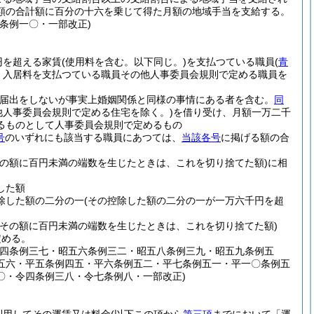
額の合計額に百分の十六を乗じて得た月額の地域手当を支給する。
条例一〇・一部改正)
円を超える家賃
(使用料を含む。以下同じ。)
を支払つている職員
(
青
、入居料を支払つている職員その他人事委員会規則で定める職員を
(届出をしないが事実上婚姻関係と同様の事情にある者を含む。
同
他人事委員会規則で定める住宅を除く。)
を借り受け、月額一万二千
るものとして人事委員会規則で定めるもの
号
のいずれにも該当する職員にあつては、
当該各号
に掲げる額の合
その額に百円未満の端数を生じたときは、これを切り捨てた額)
に相
した額
除した額の二分の一
(その控除した額の二分の一が一万六千円を超
(その額に百円未満の端数を生じたときは、これを切り捨てた額)
定める。
五四条例三七・昭五六条例三二・昭五八条例三九・昭五九条例五
五六・平五条例四五・平六条例五二・平七条例五一・平一〇条例五
〇・令四条例三八・令七条例八・一部改正)