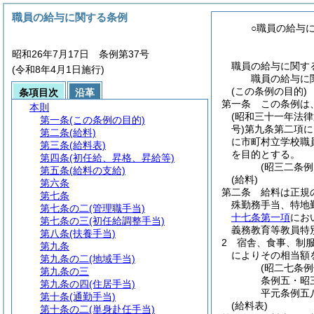
職員の給与に関する条例
○職員の給与
昭和26年7月17日 条例第37号
職員の給与に関す
(令和8年4月1日施行)
職員の給与に
(この条例の目的)
条項目次
沿革
第一条
この条例は
本則
(昭和三十一年法律
第一条
(この条例の目的)
号)
第九条第二項に
第二条
(給料)
に市町村立学校職
第三条
(給料表)
を目的とする。
第四条
(初任給、昇格、昇給等)
(昭三二条
第五条
(給料の支給)
(給料)
第六条
第二条
給料は正規
第七条
殊勤務手当、特地
第七条の二
(管理職手当)
十七条第一項
にお
第七条の三
(初任給調整手当)
義務教育等教員特
第八条
(扶養手当)
2
宿舎、食事、制
第九条
によりその相当額
第九条の二
(地域手当)
(昭二七条
第九条の三
条例五・昭
第九条の四
(住居手当)
平元条例五
第十条
(通勤手当)
(給料表)
第十条の二
(単身赴任手当)