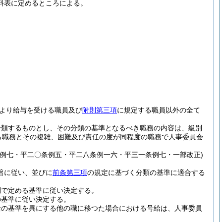
料表に定めるところによる。
より給与を受ける職員及び
附則第三項
に規定する職員以外の全て
分類するものとし、その分類の基準となるべき職務の内容は、級別
る職務とその複雑、困難及び責任の度が同程度の職務で人事委員会
例七・平二〇条例五・平二八条例一六・平三一条例七・一部改正)
旨に従い、並びに
前条第三項
の規定に基づく分類の基準に適合する
則で定める基準に従い決定する。
の基準に従い決定する。
給の基準を異にする他の職に移つた場合における号給は、人事委員