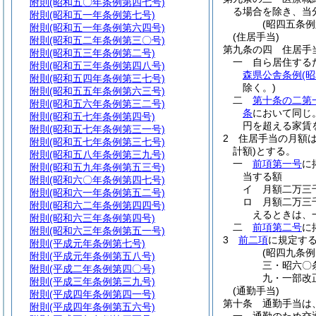
附則
(昭和五〇年条例第四七号)
る場合を除き、当
附則
(昭和五一年条例第七号)
(昭四五条
附則
(昭和五一年条例第六四号)
(住居手当)
附則
(昭和五二年条例第三〇号)
第九条の四
住居手
附則
(昭和五三年条例第二号)
一
自ら居住する
附則
(昭和五三年条例第四八号)
森県公舎条例
(
附則
(昭和五四年条例第三七号)
除く。)
附則
(昭和五五年条例第六三号)
二
第十条の二第
附則
(昭和五六年条例第三二号)
条
において同じ
附則
(昭和五七年条例第四号)
円を超える家賃
附則
(昭和五七年条例第三一号)
2
住居手当の月額
附則
(昭和五七年条例第三七号)
計額)
とする。
附則
(昭和五八年条例第三九号)
一
前項第一号
に
附則
(昭和五九年条例第五三号)
当する額
附則
(昭和六〇年条例第四七号)
イ
月額二万三
附則
(昭和六一年条例第五二号)
ロ
月額二万三
附則
(昭和六二年条例第四四号)
えるときは、
附則
(昭和六三年条例第四号)
二
前項第二号
に
附則
(昭和六三年条例第五一号)
3
前二項
に規定す
附則
(平成元年条例第七号)
(昭四九条
附則
(平成元年条例第五八号)
三・昭六〇
附則
(平成二年条例第四〇号)
九・一部改
附則
(平成三年条例第三九号)
(通勤手当)
附則
(平成四年条例第四一号)
第十条
通勤手当は
附則
(平成四年条例第五六号)