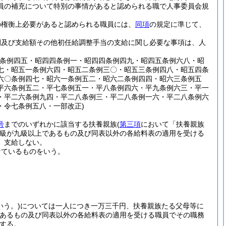
員の補充について特別の事情があると認められる職で人事委員会規
の権衡上必要があると認められる職員には、
同項
の規定に準じて、
間及び支給額その他初任給調整手当の支給に関し必要な事項は、人
二条例四五・昭四四条例一・昭四四条例四九・昭四五条例六八・昭
七・昭五一条例六四・昭五二条例三〇・昭五三条例四八・昭五四条
六〇条例四七・昭六一条例五二・昭六二条例四四・昭六三条例五
平六条例五二・平七条例五一・平八条例四六・平九条例六三・平一
・平二六条例九四・平二八条例三・平二八条例一六・平二八条例六
・令七条例五八・一部改正)
号
までのいずれかに該当する扶養親族
(
第三項
において「扶養親族
級が九級以上であるもの及び同表以外の各給料表の適用を受ける
、支給しない。
けているものをいう。
う。)
については一人につき一万三千円、扶養親族たる父母等に
であるもの及び同表以外の各給料表の適用を受ける職員でその職務
する。