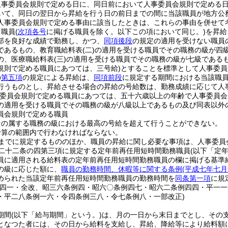
人事委員会規則で定める日に、同日前において人事委員会規則で定める
いて、同日の翌日から昇給を行う日の前日までの間に当該職員が地方公
人事委員会規則で定める事由に該当したときは、これらの事由を併せて
り職員
(
次項各号
に掲げる職員を除く。以下この項において同じ。)
を昇給
部を良好な成績で勤務し、かつ、
同項後段
の規定の適用を受けない職員
であるもの、教育職給料表
(二)
の適用を受ける職員でその職務の級が四
の、医療職給料表
(三)
の適用を受ける職員でその職務の級が七級である
規則で定める職員にあつては、三号給)
とすることを標準として人事委員
の
第五項
の規定による昇給は、
同項前段
に規定する期間における当該職
行うものとし、昇給させる場合の昇給の号給数は、勤務成績に応じて人
事委員会規則で定める職員にあつては、五十六歳以上の年齢で人事委員会
の適用を受ける職員でその職務の級が八級以上であるもの及び同表以外
員会規則で定める職員
その属する職務の級における最高の号給を超えて行うことができない。
予算の範囲内で行わなければならない。
までに規定するもののほか、職員の昇給に関し必要な事項は、人事委員
二十二条の四第三項に規定する定年前再任用短時間勤務職員
(以下「定
員に適用される給料表の定年前再任用短時間勤務職員の欄に掲げる基準
の級に応じた額に、
職員の勤務時間、休暇等に関する条例
(平成七年七
められた当該定年前再任用短時間勤務職員の勤務時間を
同条第一項
に規
例四一・全改、昭三六条例四・昭六〇条例四七・昭六二条例四四・平一
・平二八条例一六・令四条例三八・令七条例八・一部改正)
期間
(以下「給与期間」という。)
は、月の一日から末日までとし、その
となつた者には、その日から給料を支給し、昇給、降給等により給料額