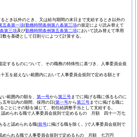
するとき以外のとき、又は給与期間の末日まで支給するとき以外の
第五条第一項
(
勤務時間条例第八条第三項
の規定により読み替えて
条第三項
及び
勤務時間条例第五条第二項
において読み替えて準用
日数を基礎として日割りによつて計算する。
指定するものについて、その職務の特殊性に基づき、人事委員会規
二十五を超えない範囲内において人事委員会規則で定める額とす
ない範囲内の額を、
第一号
から
第三号
までに掲げる職に係るものに
ら五年以内の期間、採用の日
(
第一号
から
第三号
までに掲げる職に
るごとにその額を減じて、初任給調整手当として支給する。
と認められる職で人事委員会規則で定めるもの 月額 四十一万七
あると認められる職
(
前号
に掲げる職を除く。)
で人事委員会規則で
認められる職で人事委員会規則で定めるもの 月額 七万円