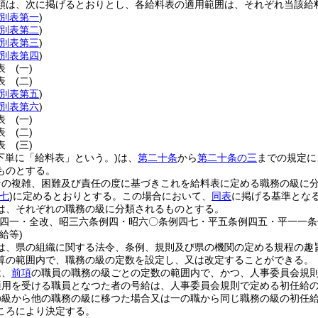
類は、次に掲げるとおりとし、各給料表の適用範囲は、それぞれ当該給
別表第一
)
別表第二
)
別表第三
)
別表第四
)
料表
(一)
料表
(二)
別表第五
)
別表第六
)
料表
(一)
料表
(二)
料表
(三)
下単に「給料表」という。)
は、
第二十条
から
第二十条の三
までの規定に
ものとする。
その複雑、困難及び責任の度に基づきこれを給料表に定める職務の級に
七
)
に定めるとおりとする。
この場合において、
同表
に掲げる基準とな
は、それぞれの職務の級に分類されるものとする。
例四一・全改、昭三六条例四・昭六〇条例四七・平五条例四五・平一一条
給等)
は、県の組織に関する法令、条例、規則及び県の機関の定める規程の趣
算の範囲内で、職務の級の定数を設定し、又は改定することができる。
は、
前項
の職員の職務の級ごとの定数の範囲内で、かつ、人事委員会規
適用を受ける職員となつた者の号給は、人事委員会規則で定める初任給
の級から他の職務の級に移つた場合又は一の職から同じ職務の級の初任
ころにより決定する。