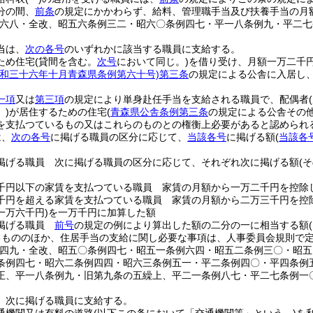
分の間、
前条
の規定にかかわらず、給料、管理職手当及び扶養手当の月
例六八・全改、昭五六条例三二・昭六〇条例四七・平一八条例九・平二七
当は、
次の各号
のいずれかに該当する職員に支給する。
ため住宅
(貸間を含む。
次号
において同じ。)
を借り受け、月額一万二千
昭和三十六年十月青森県条例第六十号)
第三条
の規定による公舎に入居し
一項
又は
第三項
の規定により単身赴任手当を支給される職員で、配偶者
。)
が居住するための住宅
(
青森県公舎条例第三条
の規定による公舎その
を支払つているもの又はこれらのものとの権衡上必要があると認められ
は、
次の各号
に掲げる職員の区分に応じて、
当該各号
に掲げる額
(
当該各
掲げる職員 次に掲げる職員の区分に応じて、それぞれ次に掲げる額
(
千円以下の家賃を支払つている職員 家賃の月額から一万二千円を控除
千円を超える家賃を支払つている職員 家賃の月額から二万三千円を控
一万六千円)
を一万千円に加算した額
掲げる職員
前号
の規定の例により算出した額の二分の一に相当する額
るもののほか、住居手当の支給に関し必要な事項は、人事委員会規則で
例四九・全改、昭五〇条例四七・昭五一条例六四・昭五二条例三〇・昭
条例四七・昭六二条例四四・昭六三条例五一・平二条例四〇・平四条例
正、平一八条例九・旧第九条の五繰上、平二一条例八七・平二七条例一
、次に掲げる職員に支給する。