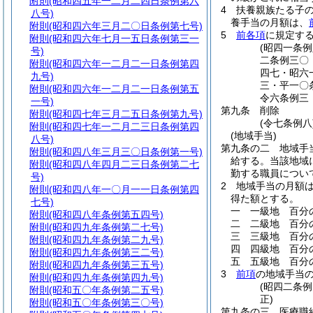
附則
(昭和四五年一二月二四日条例第六
4
扶養親族たる子
八号)
養手当の月額は、
附則
(昭和四六年三月二〇日条例第七号)
5
前各項
に規定す
附則
(昭和四六年七月一五日条例第三一
(昭四一条
号)
二条例三〇
附則
(昭和四六年一二月二一日条例第四
四七・昭六
九号)
三・平一〇
附則
(昭和四六年一二月二一日条例第五
令六条例三
一号)
第九条
削除
附則
(昭和四七年三月二五日条例第九号)
(令七条例八
附則
(昭和四七年一二月二三日条例第四
(地域手当)
八号)
第九条の二
地域手
附則
(昭和四八年三月三〇日条例第一号)
給する。
当該地域
附則
(昭和四八年四月二三日条例第二七
勤する職員につい
号)
2
地域手当の月額
附則
(昭和四八年一〇月一一日条例第四
得た額とする。
七号)
一
一級地 百分
附則
(昭和四八年条例第五四号)
二
二級地 百分
附則
(昭和四九年条例第二七号)
三
三級地 百分
附則
(昭和四九年条例第二九号)
四
四級地 百分
附則
(昭和四九年条例第三二号)
五
五級地 百分
附則
(昭和四九年条例第三五号)
3
前項
の地域手当
附則
(昭和四九年条例第四九号)
(昭四二条
附則
(昭和五〇年条例第二五号)
正)
附則
(昭和五〇年条例第三〇号)
第九条の三
医療職