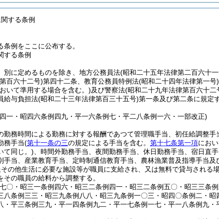
に関する条例
る条例をここに公布する。
関する条例
、別に定めるものを除き、地方公務員法
(昭和二十五年法律第二百六十一
第百六十二号)
第四十二条、教育公務員特例法
(昭和二十四年法律第一号)
おいて準用する場合を含む。)
及び警察法
(昭和二十九年法律第百六十二
員給与負担法
(昭和二十三年法律第百三十五号)
第一条及び第二条に規定
例四一・昭四六条例四九・平一六条例七・平二八条例一六・一部改正)
の勤務時間による勤務に対する報酬であつて管理職手当、初任給調整手
勤務手当
(
第十一条の三
の規定による手当を含む。
第十七条第一項
におい
いて同じ。)
、時間外勤務手当、夜間勤務手当、休日勤務手当、宿日直手
別手当、産業教育手当、定時制通信教育手当、農林漁業普及指導手当及
服その他生活に必要な施設等が職員に支給され、又は無料で貸与される
をその職員の給料から調整する。
例七〇・昭三一条例四六・昭三二条例四一・昭三二条例五〇・昭三三条
三八条例三三・昭三九条例八八・昭三九条例一〇三・昭四〇条例二・昭
八・平三条例三九・平一四条例九二・平一七条例一七・平一八条例九・