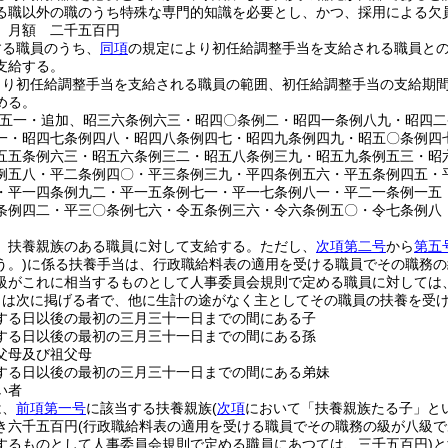
る職以外の職のうち特殊な専門的知識を必要とし、かつ、採用による欠
 月額 二千五百円
する職員のうち、
同項
の規定により初任給調整手当を支給される職員と
支給する。
より初任給調整手当を支給される職員の範囲、初任給調整手当の支給期
める。
例五一・追加、昭三六条例六三・昭四〇条例二・昭四一条例八九・昭四
一・昭四七条例四八・昭四八条例四七・昭四九条例四九・昭五〇条例四
五五条例六三・昭五六条例三二・昭五八条例三九・昭五九条例五三・昭
例五八・平二条例四〇・平三条例三九・平四条例五六・平五条例四五・
・平一四条例九二・平一五条例七一・平一七条例八一・平二一条例一五
条例四二・平三〇条例七六・令五条例三六・令六条例五〇・令七条例八
、扶養親族のある職員に対して支給する。
ただし、
次項第二号
から
第五
う。)
に係る扶養手当は、行政職給料表の適用を受ける職員でその職務の
級がこれに相当するものとして人事委員会規則で定める職員に対しては
とは次に掲げる者で、他に生計の途がなく主としてその職員の扶養を受
する日以後の最初の三月三十一日までの間にある子
する日以後の最初の三月三十一日までの間にある孫
父母及び祖父母
する日以後の最初の三月三十一日までの間にある弟妹
い者
は、
前項第一号
に該当する扶養親族
(
次項
において「扶養親族たる子」とい
き六千五百円
(行政職給料表の適用を受ける職員でその職務の級が八級
するものとして人事委員会規則で定める職員にあつては、三千五百円)
と