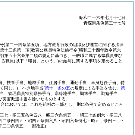
昭和二十六年七月十七日
青森県条例第三十七号
号)
第二十四条第五項、地方教育行政の組織及び運営に関する法律
第十三条第一項
(教育公務員特例法施行令
(昭和二十四年政令第六
号)
第五十六条第二項の規定に基づき、一般職に属する県職員並び
する職員
(以下「職員」という。)
の給与に関する事項を定めること
当、扶養手当、地域手当、住居手当、通勤手当、単身赴任手当、特
て同じ。)
、へき地手当
(
第十一条の五
の規定による手当を含む。
第
当、管理職員特別勤務手当、寒冷地手当、期末手当、勤勉手当、
び災害派遣手当を除いたものとする。
場合においては、これを給料の一部とし、別に条例で定めるところ
例三七・昭三五条例四八・昭三六条例五一・昭三七条例六・昭三八
四二条例四五・昭四五条例六八・昭四六条例七・昭五〇条例三〇・
平二〇条例五・一部改正)