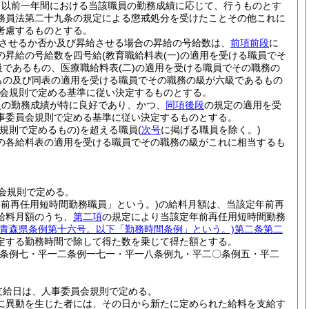
日以前一年間における当該職員の勤務成績に応じて、行うものとす
務員法第二十九条の規定による懲戒処分を受けたことその他これに
考慮するものとする。
させるか否か及び昇給させる場合の昇給の号給数は、
前項前段
に
の昇給の号給数を四号給
(教育職給料表
(一)
の適用を受ける職員でそ
級であるもの、医療職給料表
(二)
の適用を受ける職員でその職務の
もの及び同表の適用を受ける職員でその職務の級が六級であるもの
会規則で定める基準に従い決定するものとする。
員の勤務成績が特に良好であり、かつ、
同項後段
の規定の適用を受
事委員会規則で定める基準に従い決定するものとする。
規則で定めるもの)
を超える職員
(
次号
に掲げる職員を除く。)
の各給料表の適用を受ける職員でその職務の級がこれに相当するも
会規則で定める。
年前再任用短時間勤務職員」という。)
の給料月額は、当該定年前再
給料月額のうち、
第二項
の規定により当該定年前再任用短時間勤務
月青森県条例第十六号。以下「勤務時間条例」という。)
第二条第二
定する勤務時間で除して得た数を乗じて得た額とする。
一条例七・平一二条例一七一・平一八条例九・平二〇条例五・平二
支給日は、人事委員会規則で定める。
に異動を生じた者には、その日から新たに定められた給料を支給す