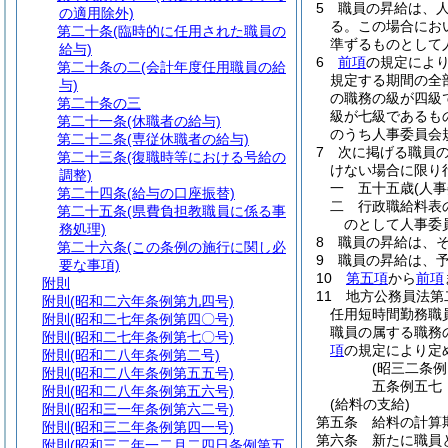
5
職員の昇給は、
の適用除外)
る。
この場合にお
第二十条
(臨時的に任用された職員の
準ずるものとして
給与)
6
前項
の規定によ
第二十条の二
(会計年度任用職員の給
規定する期間の全
与)
の職務の級が四級
第二十条の三
級が七級であるも
第二十一条
(休職者の給与)
のうち人事委員会
第二十二条
(専従休職者の給与)
7
次に掲げる職員
第二十三条
(復職時等における号給の
けない場合に限り
調整)
一
五十五歳
(人
第二十四条
(給与の口座振替)
二
行政職給料表
第二十五条
(県費負担教職員に係る事
のとして人事委
務処理)
8
職員の昇給は、
第二十六条
(この条例の施行に関し必
9
職員の昇給は、
要な事項)
10
第五項
から
前項
附則
11
地方公務員法第
附則
(昭和二六年条例第九四号)
任用短時間勤務職
附則
(昭和二七年条例第四〇号)
職員の属する職務
附則
(昭和二七年条例第七〇号)
項
の規定により定
附則
(昭和二八年条例第二号)
(昭三二条
附則
(昭和二八年条例第五五号)
五条例五七
附則
(昭和二八年条例第五六号)
(給料の支給)
附則
(昭和三一年条例第六二号)
第五条
給料の計算
附則
(昭和三二年条例第四一号)
第六条
新たに職員
附則
(昭和三二年一二月二四日条例第五