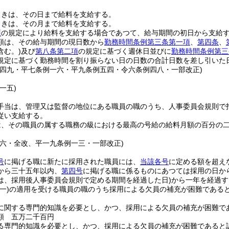
ときは、その日まで給料を支給する。
ときは、その月まで給料を支給する。
項
の規定により給料を支給する場合であつて、給与期間の初日から支給
額は、その給与期間の現日数から
勤務時間条例第三条第一項
、
第四条
、
含む。)
及び
第八条第二項
の規定に基づく週休日並びに
勤務時間条例第三
規定に基づく勤務時間を割り振らない日の日数の合計日数を差し引いた
例四九・平七条例一六・平九条例五四・令六条例四八・一部改正)
一五)
手当は、管理又は監督の地位にある職員の職のうち、人事委員会規則で
従い支給する。
は、その職員の属する職務の級における最高の号給の給料月額の百分の
例六・全改、平一九条例一三・一部改正)
号
に掲げる職に新たに採用された職員には、
当該各号
に定める額を超え
から三十五年以内、
第四号
に掲げる職に係るものにあつては採用の日か
は、採用後人事委員会規則で定める期間を経過した日)
から一年を経過す
(一)
の適用を受ける職員の職のうち採用による欠員の補充が困難である
に関する専門的知識を必要とし、かつ、採用による欠員の補充が困難で
額 五万二千百円
る専門的知識を必要とし、かつ、採用による欠員の補充が困難であると