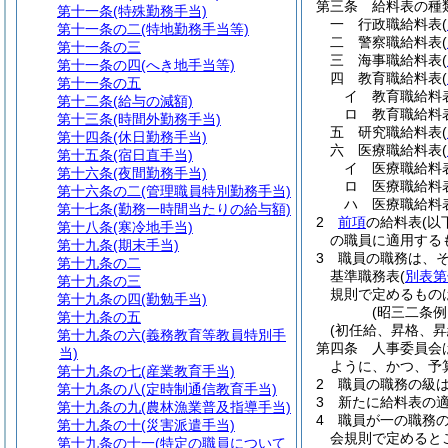
第三条
給料表の種
第十一条
(特殊勤務手当)
一
行政職給料表
(
第十一条の二
(特地勤務手当等)
二
警察職給料表
(
第十一条の三
三
海事職給料表
(
第十一条の四
(へき地手当等)
四
教育職給料表
(
第十一条の五
イ
教育職給
第十二条
(給与の減額)
ロ
教育職給
第十三条
(時間外勤務手当)
五
研究職給料表
(
第十四条
(休日勤務手当)
六
医療職給料表
(
第十五条
(宿日直手当)
イ
医療職給
第十六条
(夜間勤務手当)
ロ
医療職給
第十六条の二
(管理職員特別勤務手当)
ハ
医療職給
第十七条
(勤務一時間当たりの給与額)
2
前項
の給料表
(以
第十八条
(寒冷地手当)
の職員に適用する
第十九条
(期末手当)
3
職員の職務は、
第十九条の二
基準職務表
(
別表第
第十九条の三
規則で定めるもの
第十九条の四
(勤勉手当)
(昭三二条
第十九条の五
(初任給、昇格、昇
第十九条の六
(義務教育等教員特別手
第四条
人事委員会
当)
ように、かつ、予
第十九条の七
(産業教育手当)
2
職員の職務の級
第十九条の八
(定時制通信教育手当)
3
新たに給料表の
第十九条の九
(農林漁業普及指導手当)
4
職員が一の職務
第十九条の十
(災害派遣手当)
会規則で定めると
第十九条の十一
(特定の職員について