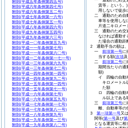
一
通勤のため交
附則
(平成五年条例第四五号)
賃等」という。)
附則
(平成六年条例第四七号)
用しないで徒歩
附則
(平成六年条例第五二号)
二
通勤のため自
附則
(平成七年条例第一六号)
車等を使用しな
附則
(平成七年条例第五一号)
片道二キロメー
附則
(平成八年条例第四六号)
三
通勤のため交
附則
(平成九年条例第五四号)
なければ通勤す
附則
(平成九年条例第六三号)
た場合の通勤距
附則
(平成一〇年条例第五九号)
2
通勤手当の額は
附則
(平成一一年条例第七号)
一
前項第一号
に
附則
(平成一一年条例第六〇号)
当する額
(
次項
及
附則
(平成一二年条例第一七一号)
二
前項第二号
に
附則
(平成一三年条例第六九号)
期間当たりの通
附則
(平成一三年条例第七二号)
額)
附則
(平成一四年条例第一四号)
イ
四輪の自動
附則
(平成一四年条例第九二号)
キロメートル
附則
(平成一五年条例第一四号)
た額
附則
(平成一五年条例第七一号)
ロ
四輪の自動
附則
(平成一六年条例第七号)
ル以上である
附則
(平成一六年条例第五九号)
三
前項第三号
に
附則
(平成一七年条例第一七号)
離、自動車等の
附則
(平成一七年条例第八一号)
3
第一項第一号
又
附則
(平成一八年条例第九号)
関等
(
第一号
及び
第
附則
(平成一九年条例第一三号)
となる運賃等に相
附則
(平成一九年条例第八〇号)