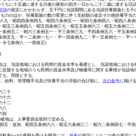
のうちに十五歳に達する日後の最初の四月一日から二十二歳に達する日
前項
の規定にかかわらず、五千円に当該期間にある当該扶養親族たる子
るもののほか、扶養親族の数の変更に伴う支給額の改定その他扶養手当
例八九・昭四四条例四九・昭四六条例五一・昭四七条例四八・昭四八条
・昭五三条例四八・昭五四条例三七・昭五五条例六三・昭五六条例三二
一条例五二・昭六三条例五一・平三条例三九・平四条例五六・平五条例
条例五九・平一二条例一七一・平一四条例九二・平一五条例七一・平一
・令七条例八・一部改正)
)
当は、当該地域における民間の賃金水準を基礎とし、当該地域における
に近接する地域のうち民間の賃金水準及び物価等に関する事情が当該地
ても、同様とする。
は、給料、管理職手当及び扶養手当の月額の合計額に、
次の各号
に掲げ
の二十
の十六
の十二
の八
の四
の級地は、人事委員会規則で定める。
例四五・追加、昭四五条例六八・昭五六条例三二・昭六〇条例四七・平
給料表
(一)
の適用を受ける職員には、
前条
の規定によりこの条の規定に