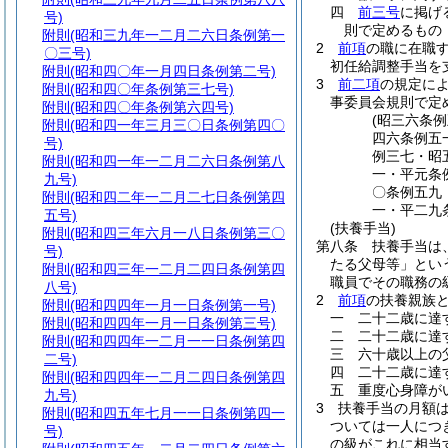
四
前三号
に掲げ
号)
則で定めるもの
附則
(昭和三九年一二月二六日条例第一
2
前項
の職に在職
〇三号)
初任給調整手当を
附則
(昭和四〇年一月四日条例第二号)
3
前二項
の規定に
附則
(昭和四〇年条例第三七号)
事委員会規則で定
附則
(昭和四〇年条例第六四号)
(昭三六条
附則
(昭和四一年三月三〇日条例第四〇
四六条例五
号)
例三七・昭
附則
(昭和四一年一二月二六日条例第八
一・平元条
九号)
〇条例五九
附則
(昭和四二年一二月二七日条例第四
一・平二九
五号)
(扶養手当)
附則
(昭和四三年六月一八日条例第三〇
第八条
扶養手当は
号)
たる父母等」とい
附則
(昭和四三年一二月二四日条例第四
職員でその職務の
八号)
2
前項
の扶養親族
附則
(昭和四四年一月一日条例第一号)
一
二十二歳に達
附則
(昭和四四年一月一日条例第三号)
二
二十二歳に達
附則
(昭和四四年一二月一一日条例第四
三
六十歳以上の
二号)
四
二十二歳に達
附則
(昭和四四年一二月二四日条例第四
五
重度心身障が
九号)
3
扶養手当の月額
附則
(昭和四五年七月一一日条例第四一
ついては一人につ
号)
の級がこれに相当