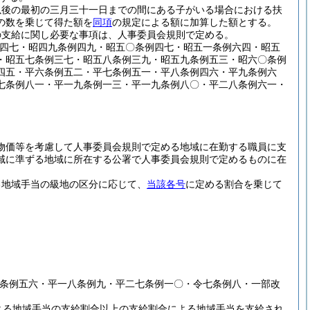
以後の最初の三月三十一日までの間にある子がいる場合における扶
の数を乗じて得た額を
同項
の規定による額に加算した額とする。
の支給に関し必要な事項は、人事委員会規則で定める。
例四七・昭四九条例四九・昭五〇条例四七・昭五一条例六四・昭五
・昭五七条例三七・昭五八条例三九・昭五九条例五三・昭六〇条例
四五・平六条例五二・平七条例五一・平八条例四六・平九条例六
七条例八一・平一九条例一三・平一九条例八〇・平二八条例六一・
物価等を考慮して人事委員会規則で定める地域に在勤する職員に支
域に準ずる地域に所在する公署で人事委員会規則で定めるものに在
る地域手当の級地の区分に応じて、
当該各号
に定める割合を乗じて
四条例五六・平一八条例九・平二七条例一〇・令七条例八・一部改
よる地域手当の支給割合以上の支給割合による地域手当を支給され