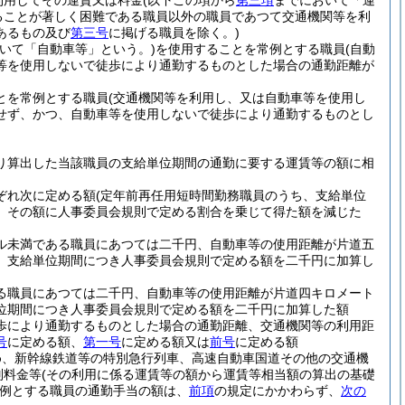
利用してその運賃又は料金
(以下この項から
第三項
までにおいて「運
ることが著しく困難である職員以外の職員であつて交通機関等を利
あるもの及び
第三号
に掲げる職員を除く。)
おいて「自動車等」という。)
を使用することを常例とする職員
(自動
等を使用しないで徒歩により通勤するものとした場合の通勤距離が
とを常例とする職員
(交通機関等を利用し、又は自動車等を使用し
せず、かつ、自動車等を使用しないで徒歩により通勤するものとし
り算出した当該職員の支給単位期間の通勤に要する運賃等の額に相
ぞれ次に定める額
(定年前再任用短時間勤務職員のうち、支給単位
、その額に人事委員会規則で定める割合を乗じて得た額を減じた
ル未満である職員にあつては二千円、自動車等の使用距離が片道五
、支給単位期間につき人事委員会規則で定める額を二千円に加算し
る職員にあつては二千円、自動車等の使用距離が片道四キロメート
位期間につき人事委員会規則で定める額を二千円に加算した額
歩により通勤するものとした場合の通勤距離、交通機関等の利用距
号
に定める額、
第一号
に定める額又は
前号
に定める額
め、新幹線鉄道等の特別急行列車、高速自動車国道その他の交通機
別料金等
(その利用に係る運賃等の額から運賃等相当額の算出の基礎
例とする職員の通勤手当の額は、
前項
の規定にかかわらず、
次の