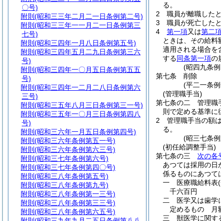
る。
〇号)
2
職員が離職した
附則
(昭和三三年二月二一日条例第二号)
3
職員が死亡した
附則
(昭和三三年一一月二一日条例第三
4
第一項
又は
第二
七号)
ときは、その給料
附則
(昭和三四年一月八日条例第五号)
適用される場合を
附則
(昭和三四年五月二九日条例第三六
する
同条第一項
の
号)
(昭四九条
附則
(昭和三四年一〇月五日条例第五五
第七条
削除
号)
(平二一条例
附則
(昭和三四年一二月二八日条例第六
(管理職手当)
三号)
第七条の二
管理職
附則
(昭和三五年八月三日条例第三一号)
則で定める基準に
附則
(昭和三五年一〇月三日条例第四八
2
管理職手当の額
号)
る。
附則
(昭和三六年一月五日条例第四号)
(昭三七条
附則
(昭和三六年条例第五一号)
(初任給調整手当)
附則
(昭和三六年条例第六三号)
第七条の三
次の各
附則
(昭和三七年条例第六号)
あつては採用の日
附則
(昭和三七年条例第四〇号)
係るものにあつて
附則
(昭和三八年条例第五号)
一
医療職給料表
附則
(昭和三八年条例第九号)
千六百円
附則
(昭和三八年条例第一三号)
二
医学又は歯学
附則
(昭和三八年条例第三三号)
定めるもの 月
附則
(昭和三八年条例第六五号)
三
獣医学に関す
附則
(昭和三九年九月二五日条例第八八