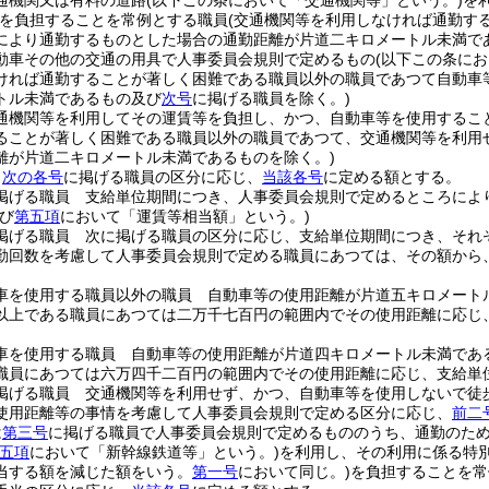
通機関又は有料の道路
(以下この条において「交通機関等」という。)
を
を負担することを常例とする職員
(交通機関等を利用しなければ通勤す
により通勤するものとした場合の通勤距離が片道二キロメートル未満で
動車その他の交通の用具で人事委員会規則で定めるもの
(以下この条に
ければ通勤することが著しく困難である職員以外の職員であつて自動車
トル未満であるもの及び
次号
に掲げる職員を除く。)
通機関等を利用してその運賃等を負担し、かつ、自動車等を使用するこ
ることが著しく困難である職員以外の職員であつて、交通機関等を利用
離が片道二キロメートル未満であるものを除く。)
、
次の各号
に掲げる職員の区分に応じ、
当該各号
に定める額とする。
掲げる職員 支給単位期間につき、人事委員会規則で定めるところによ
び
第五項
において「運賃等相当額」という。)
掲げる職員 次に掲げる職員の区分に応じ、支給単位期間につき、それ
勤回数を考慮して人事委員会規則で定める職員にあつては、その額から
車を使用する職員以外の職員 自動車等の使用距離が片道五キロメート
以上である職員にあつては二万千七百円の範囲内でその使用距離に応じ
車を使用する職員 自動車等の使用距離が片道四キロメートル未満であ
職員にあつては六万四千二百円の範囲内でその使用距離に応じ、支給単
掲げる職員 交通機関等を利用せず、かつ、自動車等を使用しないで徒
使用距離等の事情を考慮して人事委員会規則で定める区分に応じ、
前二
は
第三号
に掲げる職員で人事委員会規則で定めるもののうち、通勤のた
五項
において「新幹線鉄道等」という。)
を利用し、その利用に係る特
当する額を減じた額をいう。
第一号
において同じ。)
を負担することを常