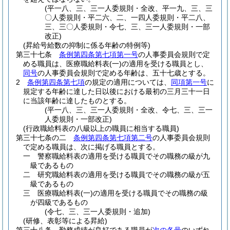
(平一八、三、三一人委規則・全改、平一九、三、三
〇人委規則・平二六、二、一四人委規則・平二八、
三、三〇人委規則・令七、三、三一人委規則・一部
改正)
(昇給号給数の抑制に係る年齢の特例等)
第三十七条
条例第四条第七項第一号
の人事委員会規則で定
める職員は、医療職給料表
(一)
の適用を受ける職員とし、
同号
の人事委員会規則で定める年齢は、五十七歳とする。
2
条例第四条第七項
の規定の適用については、
同項第一号
に
規定する年齢に達した日以後における最初の三月三十一日
に当該年齢に達したものとする。
(平一八、三、三一人委規則・全改、令七、三、三一
人委規則・一部改正)
(行政職給料表の八級以上の職員に相当する職員)
第三十七条の二
条例第四条第七項第二号
の人事委員会規則
で定める職員は、次に掲げる職員とする。
一
警察職給料表の適用を受ける職員でその職務の級が九
級であるもの
二
研究職給料表の適用を受ける職員でその職務の級が五
級であるもの
三
医療職給料表
(一)
の適用を受ける職員でその職務の級
が四級であるもの
(令七、三、三一人委規則・追加)
(研修、表彰等による昇給)