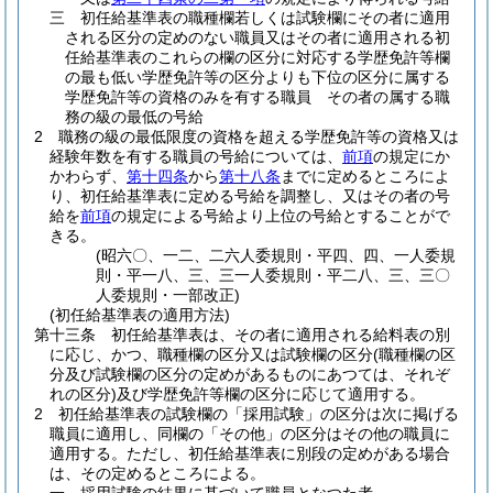
三
初任給基準表の職種欄若しくは試験欄にその者に適用
される区分の定めのない職員又はその者に適用される初
任給基準表のこれらの欄の区分に対応する学歴免許等欄
の最も低い学歴免許等の区分よりも下位の区分に属する
学歴免許等の資格のみを有する職員 その者の属する職
務の級の最低の号給
2
職務の級の最低限度の資格を超える学歴免許等の資格又は
経験年数を有する職員の号給については、
前項
の規定にか
かわらず、
第十四条
から
第十八条
までに定めるところによ
り、初任給基準表に定める号給を調整し、又はその者の号
給を
前項
の規定による号給より上位の号給とすることがで
きる。
(昭六〇、一二、二六人委規則・平四、四、一人委規
則・平一八、三、三一人委規則・平二八、三、三〇
人委規則・一部改正)
(初任給基準表の適用方法)
第十三条
初任給基準表は、その者に適用される給料表の別
に応じ、かつ、職種欄の区分又は試験欄の区分
(職種欄の区
分及び試験欄の区分の定めがあるものにあつては、それぞ
れの区分)
及び学歴免許等欄の区分に応じて適用する。
2
初任給基準表の試験欄の「採用試験」の区分は次に掲げる
職員に適用し、同欄の「その他」の区分はその他の職員に
適用する。
ただし、初任給基準表に別段の定めがある場合
は、その定めるところによる。