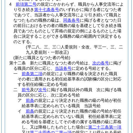
4
前項第二号
の規定にかかわらず、職員から人事交流等によ
り引き続き
第十七条各号
のいずれかに掲げる者になつた者
であつて、当該者から人事交流等により引き続いて職員と
なつたものの職務の級は、
同条各号
に掲げる者となつた日
の前日におけるその者の職務の級を基礎として引き続き職
員であつたものとして昇格の規定の例によるものとした場
合に決定することができる職務の級の範囲内で決定するも
のとする。
(平二八、三、三〇人委規則・全改、平三一、三、二
九人委規則・一部改正)
(新たに職員となつた者の号給)
第十二条
新たに職員となつた者の号給は、
次の各号
に掲げ
る職員の区分に応じ、
当該各号
に定める号給とする。
一
前条第二項
の規定により職務の級を決定された職員
その者に適用される初任給基準表の試験欄の区分に対応
する初任給欄に定める号給
二
前号
及び
次号
に掲げる職員以外の職員 次に掲げる職
員の区分に応じ、次に定める号給
ア
前条
の規定により決定された職務の級の号給が初任
給基準表に定められている職員 当該号給
イ
前条
の規定により決定された職務の級の号給が初任
給基準表に定められていない職員 初任給基準表に定
める号給を基礎としてその者の属する職務の級に昇格
し、又は降格したものとした場合に
第二十三条第一項
又は
第二十四条の二第一項
の規定により得られる号給