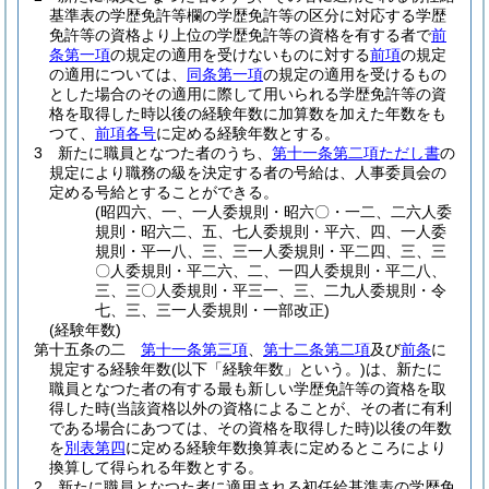
基準表の学歴免許等欄の学歴免許等の区分に対応する学歴
免許等の資格より上位の学歴免許等の資格を有する者で
前
条第一項
の規定の適用を受けないものに対する
前項
の規定
の適用については、
同条第一項
の規定の適用を受けるもの
とした場合のその適用に際して用いられる学歴免許等の資
格を取得した時以後の経験年数に加算数を加えた年数をも
つて、
前項各号
に定める経験年数とする。
3
新たに職員となつた者のうち、
第十一条第二項ただし書
の
規定により職務の級を決定する者の号給は、人事委員会の
定める号給とすることができる。
(昭四六、一、一人委規則・昭六〇・一二、二六人委
規則・昭六二、五、七人委規則・平六、四、一人委
規則・平一八、三、三一人委規則・平二四、三、三
〇人委規則・平二六、二、一四人委規則・平二八、
三、三〇人委規則・平三一、三、二九人委規則・令
七、三、三一人委規則・一部改正)
(経験年数)
第十五条の二
第十一条第三項
、
第十二条第二項
及び
前条
に
規定する経験年数
(以下「経験年数」という。)
は、新たに
職員となつた者の有する最も新しい学歴免許等の資格を取
得した時
(当該資格以外の資格によることが、その者に有利
である場合にあつては、その資格を取得した時)
以後の年数
を
別表第四
に定める経験年数換算表に定めるところにより
換算して得られる年数とする。
2
新たに職員となつた者に適用される初任給基準表の学歴免