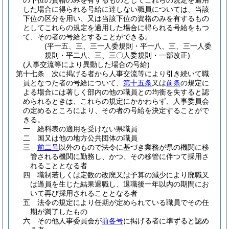
の下位の資格のみを有するものとしてこれらの規定を適用
した場合に得られる号給に達しない職員については、当該
下位の区分を用い、又は当該下位の資格のみを有するもの
としてこれらの規定を適用した場合に得られる号給をもつ
て、その者の号給とすることができる。
(平一五、三、三一人委規則・平一八、三、三一人委
規則・平二八、三、三〇人委規則・一部改正)
(人事交流等により異動した場合の号給)
第十七条
次に掲げる者から人事交流等により引き続いて職
員となつた者の号給について、
第十五条
又は
前条
の規定に
よる場合には著しく部内の他の職員との均衡を失すると認
められるときは、これらの規定にかかわらず、人事委員会
の定めるところにより、その者の号給を決定することがで
きる。
一
給料表の適用を受けない県職員
二
国又は他の地方公共団体の職員
三
前二号
以外のもので法令に基づき業務が県の機関に移
管される機関に勤務し、かつ、その移管に伴つて採用さ
れることとなる者
四
職制若しくは定数の改廃又は予算の減少により廃職又
は過員を生じた結果退職し、退職後一年以内の期間にお
いて再び採用されることとなる者
五
法令の規定により任期が定められている職員でその任
期が満了したもの
六
その他人事委員会が
前各号
に掲げる者に準ずると認め