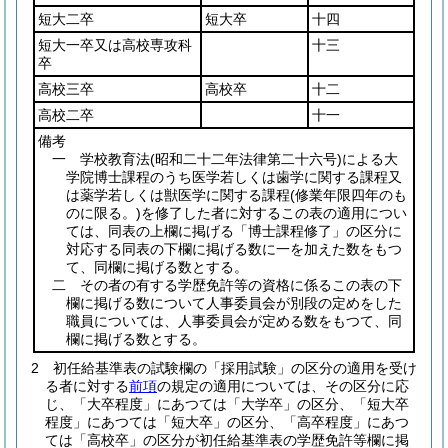
短大二卒
短大卒
十四
短大一卒又は高校専攻科
十三
卒
高校三卒
高校卒
十二
高校二卒
十一
備考
一 学校教育法
(昭和二十二年法律第二十六号)
による大
学院博士課程のうち医学若しくは歯学に関する課程又
は薬学若しくは獣医学に関する課程
(修業年限四年のも
のに限る。)
を修了した者に対するこの表の適用につい
ては、同表の上欄に掲げる「博士課程修了」の区分に
対応する同表の下欄に掲げる数に一を加えた数をもつ
て、同欄に掲げる数とする。
二 その者の有する学歴免許等の資格に係るこの表の下
欄に掲げる数について人事委員会が別段の定めをした
職員については、人事委員会が定める数をもつて、同
欄に掲げる数とする。
2
初任給基準表の試験欄の「採用試験」の区分の適用を受け
る者に対する
前項
の規定の適用については、その区分に応
じ、「大卒程度」にあつては「大学卒」の区分、「短大卒
程度」にあつては「短大卒」の区分、「高卒程度」にあつ
ては「高校卒」の区分が初任給基準表の学歴免許等欄に掲