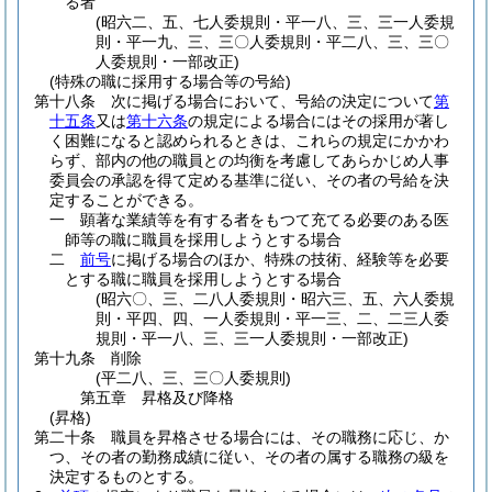
る者
(昭六二、五、七人委規則・平一八、三、三一人委規
則・平一九、三、三〇人委規則・平二八、三、三〇
人委規則・一部改正)
(特殊の職に採用する場合等の号給)
第十八条
次に掲げる場合において、号給の決定について
第
十五条
又は
第十六条
の規定による場合にはその採用が著し
く困難になると認められるときは、これらの規定にかかわ
らず、部内の他の職員との均衡を考慮してあらかじめ人事
委員会の承認を得て定める基準に従い、その者の号給を決
定することができる。
一
顕著な業績等を有する者をもつて充てる必要のある医
師等の職に職員を採用しようとする場合
二
前号
に掲げる場合のほか、特殊の技術、経験等を必要
とする職に職員を採用しようとする場合
(昭六〇、三、二八人委規則・昭六三、五、六人委規
則・平四、四、一人委規則・平一三、二、二三人委
規則・平一八、三、三一人委規則・一部改正)
第十九条
削除
(平二八、三、三〇人委規則)
第五章
昇格及び降格
(昇格)
第二十条
職員を昇格させる場合には、その職務に応じ、か
つ、その者の勤務成績に従い、その者の属する職務の級を
決定するものとする。