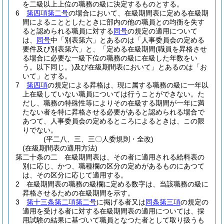
を二級以上上位の職務の級に決定するものとする。
6
第四項第二号
の場合において、在級期間表に定める在級期
間によることとしたときに部内の他の職員との均衡を失す
ると認められる職員に対する
同号
の規定の適用について
は、
同号
中「別表第六」とあるのは「人事委員会の定める
要件及び別表第六」と、「定める在級期間
(職員を昇格させ
る場合に必要な一級下位の職務の級に在級した年数をい
う。以下同じ。)
及び在級期間表において」とあるのは「お
いて」とする。
7
第四項
の規定による昇格は、現に属する職務の級に一年以
上在級していない職員については行うことができない。
た
だし、職務の特殊性等によりその在級する期間が一年に満
たない者を特に昇格させる必要があると認められる場合で
あつて、人事委員会の定めるところによるときは、この限
りでない。
(平二八、三、三〇人委規則・全改)
(在級期間表の適用方法)
第二十条の二
在級期間表は、その者に適用される給料表の
別に応じ、かつ、職種欄の区分の定めがあるものにあつて
は、その区分に応じて適用する。
2
在級期間表の職務の級欄に定める数字は、当該職務の級に
昇格させるための在級期間を示す。
3
第十三条第二項第二号
に掲げる者又は
同条第三項
の規定の
適用を受ける者に対する在級期間表の適用については、採
用試験の結果に基づいて職員となつた者として取り扱うも