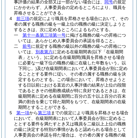
事評価の結果の全部又は一部がない場合には、
同号
の規定
にかかわらず、人事委員会の定めるところにより、職員を
昇格させることができる。
4
前三項
の規定により職員を昇格させる場合において、その
者の属する職務の級を一級上位の職務の級に決定しようと
するときは、次に定めるところによるものとする。
一
第十一条第三項第一号
に掲げる職務の級への昇格につ
いては、あらかじめ人事委員会の承認を得ること。
二
前号
に規定する職務の級以外の職務の級への昇格につ
いては、
別表第六
に定める在級期間表
(以下「在級期間
表」という。)
に定める在級期間
(職員を昇格させる場合
に必要な一級下位の職務の級に在級した年数をいう。以
下同じ。)
及び在級期間表において人事委員会が別に定め
ることとする要件に従い、その者の属する職務の級を決
定するものとする。
この場合において、昇格させようと
する日以前における直近の人事評価の結果が上位の段階
であるときその他勤務成績が特に良好であるときは、在
級期間表に定める在級期間に百分の五十以上百分の百未
満の割合を乗じて得た期間をもつて、在級期間表の在級
期間とすることができる。
5
第一項
から
第三項
までの規定により職員を昇格させる場合
において、在級期間表において人事委員会が別に定めるこ
ととする要件を満たすとき又は職員を二級以上上位の職務
の級に決定する特別の事情があると認められる場合として
人事委員会の承認を得た場合は、その者の属する職務の級