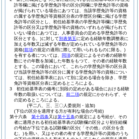
許等欄に掲げる学歴免許等の区分
(同欄に学歴免許等の資格
が掲げられている場合にあつては、当該学歴免許等の資格
の属する学歴免許等資格区分表の学歴区分欄に掲げる学歴
免許等の区分とし、初任給基準表の学歴免許等欄に学歴免
許等の区分又は学歴免許等の資格のいずれもが掲げられて
いない場合にあつては、人事委員会の定める学歴免許等の
区分とする。)
に対して
別表第五
に定める経験年数調整表に
加える年数又は減ずる年数が定められている学歴免許等の
資格
(
前項
の規定の適用に際して用いられるものに限る。)
を有する者については、
同項
の規定によるその者の経験年
数にその年数を加減した年数をもつて、その者の経験年数
とする。
この場合において、これらの学歴免許等の区分及
び当該学歴免許等の区分に属する学歴免許等の資格につい
ては、初任給基準表において別に定める場合を除き、学歴
免許等資格区分表に定めるところによる。
3
初任給基準表の備考に別段の定めがある場合における経験
年数の取扱いについては、
前二項
の規定にかかわらず、そ
の定めるところによる。
(平二八、三、三〇人委規則・追加)
(下位の区分を適用する方が有利な場合の号給)
第十六条
第十四条
又は
第十五条
の規定による号給が、その
者に適用される初任給基準表の試験欄の区分より初任給欄
の号給が下位である試験欄の区分
(「その他」の区分を含
む。)
を用い、又はその者の有する学歴免許等の資格のうち