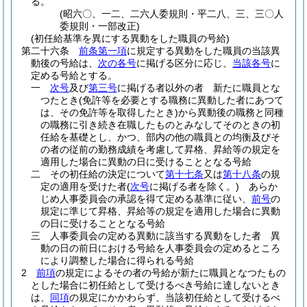
る。
(昭六〇、一二、二六人委規則・平二八、三、三〇人
委規則・一部改正)
(初任給基準を異にする異動をした職員の号給)
第二十六条
前条第一項
に規定する異動をした職員の当該異
動後の号給は、
次の各号
に掲げる区分に応じ、
当該各号
に
定める号給とする。
一
次号
及び
第三号
に掲げる者以外の者 新たに職員とな
つたとき
(免許等を必要とする職務に異動した者にあつて
は、その免許等を取得したとき)
から異動後の職務と同種
の職務に引き続き在職したものとみなしてそのときの初
任給を基礎とし、かつ、部内の他の職員との均衡及びそ
の者の従前の勤務成績を考慮して昇格、昇給等の規定を
適用した場合に異動の日に受けることとなる号給
二
その初任給の決定について
第十七条
又は
第十八条
の規
定の適用を受けた者
(
次号
に掲げる者を除く。)
あらか
じめ人事委員会の承認を得て定める基準に従い、
前号
の
規定に準じて昇格、昇給等の規定を適用した場合に異動
の日に受けることとなる号給
三
人事委員会の定める異動に該当する異動をした者 異
動の日の前日における号給を人事委員会の定めるところ
により調整した場合に得られる号給
2
前項
の規定によるその者の号給が新たに職員となつたもの
とした場合に初任給として受けるべき号給に達しないとき
は、
同項
の規定にかかわらず、当該初任給として受けるべ