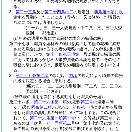
き号給をもつて、その者の異動後の号給とすることができ
る。
3
第二十三条
及び
第二十四条の二
の規定は、
前条第一項
に規
定する異動をしたことにより昇格し、又は降格した職員の
号給については適用しない。
(平一八、三、三一人委規則・平二八、三、三〇人委
規則・一部改正)
(給料表の適用を異にする異動の場合の職務の級)
第二十七条
職員を給料表の適用を異にして他の職務に異動
させる場合におけるその者の職務の級は、その異動後の職
務に応じ、かつ、
第十一条第三項第一号
に掲げる職務の級
にあつてはあらかじめ人事委員会の承認を得て、その他の
職務の級にあつては、仮定級の範囲内で決定するものとす
る。
2
第二十五条第二項
の規定は、
前項
の規定により職員の職務
の級を決定する場合に準用する。
(昭六〇、一二、二六人委規則・平二八、三、三〇人
委規則・一部改正)
(給料表の適用を異にする異動をした職員の号給)
第二十八条
第二十六条第一項
の規定
(
第三号
の規定を除
く。)
及び
同条第二項
の規定は、
前条第一項
に規定する異動
をした職員の異動後の号給について準用する。
この場合に
おいて、
第二十六条第一項第一号
中「次号及び第三号」と
あるのは「次号」と、
同項第二号
中「第十七条又は第十八
条の規定の適用を受けた者
(次号に掲げる者を除く。)
」と