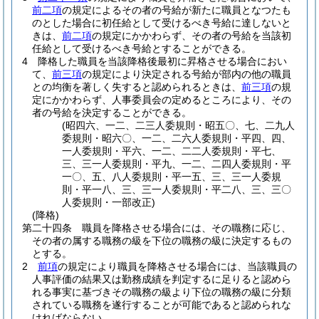
前二項
の規定によるその者の号給が新たに職員となつたも
のとした場合に初任給として受けるべき号給に達しないと
きは、
前二項
の規定にかかわらず、その者の号給を当該初
任給として受けるべき号給とすることができる。
4
降格した職員を当該降格後最初に昇格させる場合におい
て、
前三項
の規定により決定される号給が部内の他の職員
との均衡を著しく失すると認められるときは、
前三項
の規
定にかかわらず、人事委員会の定めるところにより、その
者の号給を決定することができる。
(昭四六、一二、二三人委規則・昭五〇、七、二九人
委規則・昭六〇、一二、二六人委規則・平四、四、
一人委規則・平六、一二、二二人委規則・平七、
三、三一人委規則・平九、一二、二四人委規則・平
一〇、五、八人委規則・平一五、三、三一人委規
則・平一八、三、三一人委規則・平二八、三、三〇
人委規則・一部改正)
(降格)
第二十四条
職員を降格させる場合には、その職務に応じ、
その者の属する職務の級を下位の職務の級に決定するもの
とする。
2
前項
の規定により職員を降格させる場合には、当該職員の
人事評価の結果又は勤務成績を判定するに足りると認めら
れる事実に基づきその職務の級より下位の職務の級に分類
されている職務を遂行することが可能であると認められな
ければならない。