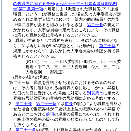
の処遇等に関する条例
(昭和六十三年三月青森県条例第四
号)
第二条第一項
の規定により派遣された職員
(以下「派遣
職員」という。)
が職務に復帰した場合又は人事委員会が定
めるこれに準ずる場合において、部内の他の職員との均衡
上特に必要があると認められるときは、
第二十条
の規定に
かかわらず、人事委員会の定めるところにより、その職務
に応じた職務の級に昇格させることができる。
2
職員が生命をとして職務を遂行し、そのために危篤とな
り、又は著しい障がいの状態となつた場合は、
第二十条
の
規定にかかわらず、あらかじめ人事委員会の承認を得て昇
格させることができる。
(昭五七、一〇、一四人委規則・昭六三、四、一人委
規則・平二八、三、三〇人委規則・令六、三、二九
人委規則・一部改正)
(昇格の場合の号給)
第二十三条
職員を昇格させた場合におけるその者の号給
は、その者に適用される給料表の別に応じ、かつ、昇格し
た日の前日に受けていた号給に対応する
別表第七
に定める
昇格時号給対応表の昇格後の号給欄に定める号給とする。
2
第二十条
、
第二十一条
又は
前条
の規定により職員を昇格さ
せた場合で当該昇格が二級以上上位の職務の級への昇格で
あるときにおける
前項
の規定の適用については、それぞれ
一級上位の職務の級への昇格が順次行われたものとして取
り扱うものとする。
3
第二十一条
の規定により職員を昇格させた場合において、