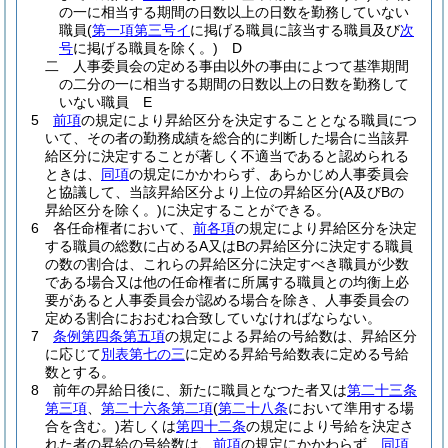
の一に相当する期間の日数以上の日数を勤務していない
職員
(
第一項第三号イ
に掲げる職員に該当する職員及び
次
号
に掲げる職員を除く。)
D
二
人事委員会の定める事由以外の事由によつて基準期間
の二分の一に相当する期間の日数以上の日数を勤務して
いない職員 E
5
前項
の規定により昇給区分を決定することとなる職員につ
いて、その者の勤務成績を総合的に判断した場合に当該昇
給区分に決定することが著しく不適当であると認められる
ときは、
同項
の規定にかかわらず、あらかじめ人事委員会
と協議して、当該昇給区分より上位の昇給区分
(A及びBの
昇給区分を除く。)
に決定することができる。
6
各任命権者において、
前各項
の規定により昇給区分を決定
する職員の総数に占めるA又はBの昇給区分に決定する職員
の数の割合は、これらの昇給区分に決定すべき職員が少数
である場合又は他の任命権者に所属する職員との均衡上必
要があると人事委員会が認める場合を除き、人事委員会の
定める割合におおむね合致していなければならない。
7
条例第四条第五項
の規定による昇給の号給数は、昇給区分
に応じて
別表第七の三
に定める昇給号給数表に定める号給
数とする。
8
前年の昇給日後に、新たに職員となつた者又は
第二十三条
第三項
、
第二十六条第二項
(
第二十八条
において準用する場
合を含む。)
若しくは
第四十二条
の規定により号給を決定さ
れた者の昇給の号給数は、
前項
の規定にかかわらず、
同項