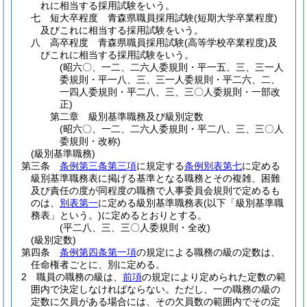
れに相当する採用試験をいう。
七
短大卒程度 青森県職員採用試験
(短期大学卒業程度)
及びこれに相当する採用試験をいう。
八
高卒程度 青森県職員採用試験
(高等学校卒業程度)
及
びこれに相当する採用試験をいう。
(昭六〇、一二、二六人委規則・平一五、三、三一人
委規則・平一八、三、三一人委規則・平二六、二、
一四人委規則・平二八、三、三〇人委規則・一部改
正)
第二章
級別基準職務及び級別定数
(昭六〇、一二、二六人委規則・平二八、三、三〇人
委規則・改称)
(級別基準職務)
第三条
条例第三条第三項
に規定する
条例別表第七
に定める
級別基準職務表に掲げる基準となる職務とその複雑、困難
及び責任の度が同程度の職務で人事委員会規則で定めるも
のは、
別表第一
に定める級別基準職務表
(以下「級別基準職
務表」という。)
に定めるとおりとする。
(平二八、三、三〇人委規則・全改)
(級別定数)
第四条
条例第四条第一項
の規定による職務の級の定数は、
任命権者ごとに、別に定める。
2
職員の職務の級は、
前項
の規定により定められた定数の範
囲内で決定しなければならない。
ただし、一の職務の級の
定数に欠員がある場合には、その欠員数の範囲内でその定