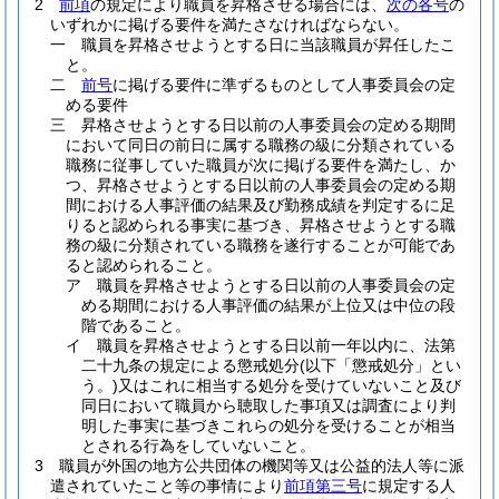
2
前項
の規定により職員を昇格させる場合には、
次の各号
の
いずれかに掲げる要件を満たさなければならない。
一
職員を昇格させようとする日に当該職員が昇任したこ
と。
二
前号
に掲げる要件に準ずるものとして人事委員会の定
める要件
三
昇格させようとする日以前の人事委員会の定める期間
において同日の前日に属する職務の級に分類されている
職務に従事していた職員が次に掲げる要件を満たし、か
つ、昇格させようとする日以前の人事委員会の定める期
間における人事評価の結果及び勤務成績を判定するに足
りると認められる事実に基づき、昇格させようとする職
務の級に分類されている職務を遂行することが可能であ
ると認められること。
ア
職員を昇格させようとする日以前の人事委員会の定
める期間における人事評価の結果が上位又は中位の段
階であること。
イ
職員を昇格させようとする日以前一年以内に、法第
二十九条の規定による懲戒処分
(以下「懲戒処分」とい
う。)
又はこれに相当する処分を受けていないこと及び
同日において職員から聴取した事項又は調査により判
明した事実に基づきこれらの処分を受けることが相当
とされる行為をしていないこと。
3
職員が外国の地方公共団体の機関等又は公益的法人等に派
遣されていたこと等の事情により
前項第三号
に規定する人