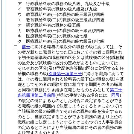
ア
行政職給料表の職務の級八級、九級及び十級
イ
警察職給料表の職務の級八級及び九級
ウ
教育職給料表
(一)
の職務の級三級及び四級
エ
教育職給料表
(二)
の職務の級三級及び四級
オ
研究職給料表の職務の級五級
カ
医療職給料表
(一)
の職務の級三級及び四級
キ
医療職給料表
(二)
の職務の級七級
ク
医療職給料表
(三)
の職務の級六級及び七級
二
前号
に掲げる職務の級以外の職務の級にあつては、そ
の者が新たに職員となつた日においてその者に適用され
る初任給基準表の職種欄の区分又は試験欄の区分
(職種欄
の区分及び試験欄の区分の定めがあるものにあつては、
それぞれの区分)
及び学歴免許等欄の区分に対応する初任
給欄の職務の級
(
次条第一項第三号
に掲げる職員にあつて
は、その者に適用される給料表の最下位の職務の級)
を基
礎としてその者の経験年数に相当する期間その者の職務
と同種の職務に引き続き在職したものとみなして
第二十
条第四項第二号前段
(特別の事情がある場合には、
同号
)
の規定の例によるものとした場合に決定することができ
る職務の級の範囲内で決定しようとするときにあつては
当該職務の級の範囲内でその者の職務の級を決定するも
のとし、当該決定することができる職務の級より上位の
職務の級に決定しようとするときにあつては人事委員会
の定めるところにより当該職務の級にその者の職務の級
を決定するものとする。