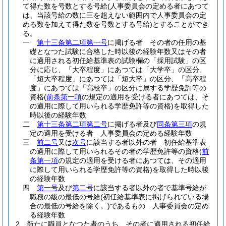
て得た数を号数とする号給
(人事委員会の定める者にあつて
は、当該号給の数に三を超えない範囲内で人事委員会の定
める数を加えて得た数を号数とする号給)
とすることができ
る。
一
第十三条第二項第一号
に掲げる者 その者の任用の基
礎となつた試験に合格した時以後の経験年数又はその者
に適用される初任給基準表の試験欄の「採用試験」の区
分に応じ、「大卒程度」にあつては「大学卒」の区分、
「短大卒程度」にあつては「短大卒」の区分、「高卒程
度」にあつては「高校卒」の区分に属する学歴免許等の
資格
(
前条第一項
の規定の適用を受ける者にあつては、そ
の適用に際して用いられる学歴免許等の資格)
を取得した
時以後の経験年数
二
第十三条第二項第二号
に掲げる者及び
同条第三項
の規
定の適用を受ける者 人事委員会の定める経験年数
三
前二号
又は
次号
に該当する者以外の者 初任給基準表
の適用に際して用いられるその者の学歴免許等の資格
(
前
条第一項
の規定の適用を受ける者にあつては、その適用
に際して用いられる学歴免許等の資格)
を取得した時以後
の経験年数
四
第一号
及び
第二号
に該当する者以外の者で基準号給が
職務の級の最低の号給
(初任給基準表に掲げられている場
合の最低の号給を除く。)
であるもの 人事委員会の定め
る経験年数
2
新たに職員となつた者のうち、その者に適用される初任給