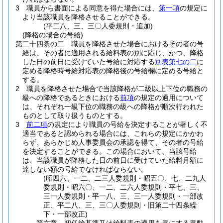
3
職員から書面による同意を得た場合には、
第一項
の規定に
より当該職員を降格させることができる。
(平二八、三、三〇人委規則・追加)
(降格の場合の号給)
第二十四条の二
職員を降格させた場合におけるその者の号
給は、その者に適用される給料表の別に応じ、かつ、降格
した日の前日に受けていた号給に対応する
別表第七の二
に
定める降格時号給対応表の降格後の号給欄に定める号給と
する。
2
職員を降格させた場合で当該降格が二級以上下位の職務の
級への降格であるときにおける
前項
の規定の適用について
は、それぞれ一級下位の職務の級への降格が順次行われた
ものとして取り扱うものとする。
3
前二項
の規定により職員の号給を決定することが著しく不
適当であると認められる場合には、これらの規定にかかわ
らず、あらかじめ人事委員会の承認を得て、その者の号給
を決定することができる。
この場合において、当該号給
は、当該職員が降格した日の前日に受けていた給料月額に
達しない額の号給でなければならない。
(昭四六、一二、二三人委規則・昭五〇、七、二九人
委規則・昭六〇、一二、二六人委規則・平七、三、
三一人委規則・平一八、三、三一人委規則・一部改
正、平二八、三、三〇人委規則・旧第二十四条繰
下・一部改正)