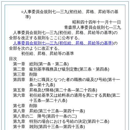
○人事委員会規則七―三九(初任給、昇格、昇給等の基
準)
昭和四十四年十一月十一日
青森県人事委員会規則七―三九
人事委員会規則七―三九(初任給、昇格、昇給等の基準)の
全部を改正する規則をここに公布する。
人事委員会規則七―三九(初任給、昇格、昇給等の基準)
の
全部を次のように改正する。
初任給、昇格、昇給等の基準
目次
第一章
総則
(第一条・第二条)
第二章
級別基準職務及び級別定数
(第三条・第四条)
第三章
削除
第四章
新たに職員となつた者の職務の級及び号給
(第十一
条―第十九条)
第五章
昇格及び降格
(第二十条―第二十四条)
第六章
初任給基準又は給料表の適用を異にする異動
(第二
十五条―第二十八条)
第七章
削除
第八章
昇給
(第三十三条―第四十一条)
第八章の二
降号
(第四十一条の二)
第九章
特別の場合における号給の決定
(第四十二条)
第十章
雑則
(第四十三条―第四十五条)