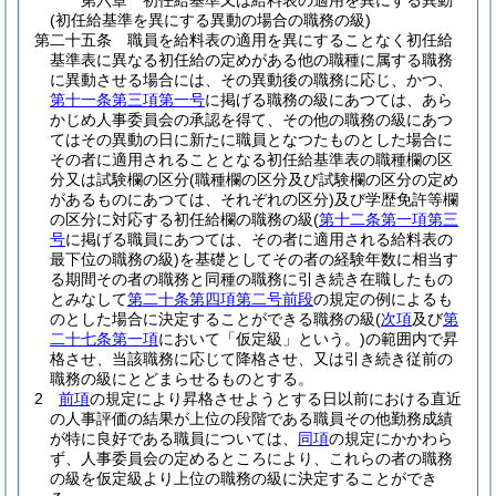
第六章
初任給基準又は給料表の適用を異にする異動
(初任給基準を異にする異動の場合の職務の級)
第二十五条
職員を給料表の適用を異にすることなく初任給
基準表に異なる初任給の定めがある他の職種に属する職務
に異動させる場合には、その異動後の職務に応じ、かつ、
第十一条第三項第一号
に掲げる職務の級にあつては、あら
かじめ人事委員会の承認を得て、その他の職務の級にあつ
てはその異動の日に新たに職員となつたものとした場合に
その者に適用されることとなる初任給基準表の職種欄の区
分又は試験欄の区分
(職種欄の区分及び試験欄の区分の定め
があるものにあつては、それぞれの区分)
及び学歴免許等欄
の区分に対応する初任給欄の職務の級
(
第十二条第一項第三
号
に掲げる職員にあつては、その者に適用される給料表の
最下位の職務の級)
を基礎としてその者の経験年数に相当す
る期間その者の職務と同種の職務に引き続き在職したもの
とみなして
第二十条第四項第二号前段
の規定の例によるも
のとした場合に決定することができる職務の級
(
次項
及び
第
二十七条第一項
において「仮定級」という。)
の範囲内で昇
格させ、当該職務に応じて降格させ、又は引き続き従前の
職務の級にとどまらせるものとする。
2
前項
の規定により昇格させようとする日以前における直近
の人事評価の結果が上位の段階である職員その他勤務成績
が特に良好である職員については、
同項
の規定にかかわら
ず、人事委員会の定めるところにより、これらの者の職務
の級を仮定級より上位の職務の級に決定することができ