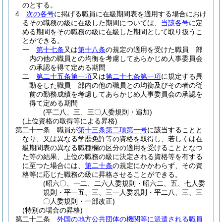
のとする。
4
次の各号
に掲げる職員に在級期間表を適用する場合におけ
るその職務の級に在級した期間については、
当該各号
に定
める期間をその職務の級に在級した期間として取り扱うこ
とができる。
一
第十七条
又は
第十八条
の規定の適用を受けた職員 部
内の他の職員との均衡を考慮してあらかじめ人事委員会
の承認を得て定める期間
二
第二十五条第一項
又は
第二十七条第一項
に規定する異
動をした職員 部内の他の職員との均衡及びその者の従
前の勤務成績を考慮してあらかじめ人事委員会の承認を
得て定める期間
(平二八、三、三〇人委規則・追加)
(上位資格の取得等による昇格)
第二十一条
職員が
第十三条第二項第一号
に該当することと
なり、又は異なる学歴免許等の資格を取得し、若しくは在
級期間表の異なる職種欄の区分の適用を受けることとなつ
た等の結果、上位の職務の級に決定される資格等を有する
に至つた場合には、
第二十条
の規定にかかわらず、その資
格等に応じた職務の級に昇格させることができる。
(昭六〇、一二、二六人委規則・昭六二、五、七人委
規則・平一五、三、三一人委規則・平二八、三、三
〇人委規則・一部改正)
(特別の場合の昇格)
第二十二条
外国の地方公共団体の機関等に派遣される職員