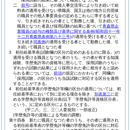
一
採用試験の結果に基づいて職員となつた者
二
前号
に該当し、その後人事交流等により引き続いて給
料表の適用を受けない県職員、国又は他の地方公共団体
の職員その他人事委員会の定めるこれらに準ずる者とな
り、引き続きそれらの者として勤務した後、引き続いて
職員となつた者及び採用試験の結果に基づいて
青森県企
業職員の給与の種類及び基準に関する条例
(昭和四十一年
十二月青森県条例第八十三号)
の適用を受ける者となり、
引き続き
同条例
の適用を受ける者として勤務した後、引
き続いて職員となつた者
3
初任給基準表
(試験欄の区分の定めのあるものに限る。)
の
適用を受ける職員となつた者のうち、その者が有する知識
経験、学歴免許等の資格等に照らして、採用試験のうちい
ずれかの試験の結果により採用された者に相当すると認め
られる者については、
前項
の規定にかかわらず、同欄の
「採用試験」の区分のうち当該試験に対応する区分を適用
することができる。
4
初任給基準表の学歴免許等欄の区分の適用については、初
任給基準表において別に定める場合を除き、
別表第三
に定
める学歴免許等資格区分表
(以下「学歴免許等資格区分表」
という。)
に定める区分によるものとする。
(平二八、三、三〇人委規則・一部改正)
(学歴免許等の資格による号給の調整)
第十四条
新たに職員となつた者のうち、その者に適用され
る初任給基準表の学歴免許等欄の学歴免許等の区分に対応