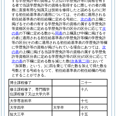
する学歴免許等の資格より上位の学歴免許等の資格を有す
る者で当該学歴免許等の資格を取得するに際しその者の職
務に直接有用な知識又は技術を修得したと認めるものに対
する初任給基準表の適用については、その者に適用される
初任給基準表の初任給欄に定める号給に、
次の表
の上欄に
掲げるその者の有する学歴免許等の資格の属する学歴免許
等資格区分表に定める学歴免許等の区分の区分に応じて
次
の表
の下欄に定める数から
同表
の上欄及び中欄に掲げるそ
の者に適用される初任給基準表の学歴免許等欄の学歴免許
等の区分
(その者に適用される初任給基準表の学歴免許等欄
に学歴免許等の資格が掲げられている場合にあつては、
次
の表
の上欄に掲げる当該学歴免許等の資格の属する学歴免
許等資格区分表に定める学歴免許等の区分)
の区分に応じて
次の表
の下欄に定める数を減じた数
(
次条第二項
において
「加算数」という。)
に四を乗じて得た数を加えて得た数を
号数とする号給をもつて、初任給基準表の初任給欄の号給
とすることができる。
博士課程修了
二十一
修士課程修了、専門職学
十八
位課程修了又は大学六卒
大学専攻科卒
十七
大学四卒
大学卒
十六
短大三卒
十五