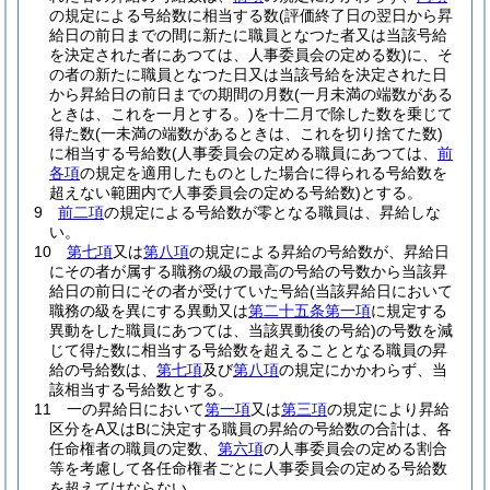
の規定による号給数に相当する数
(評価終了日の翌日から昇
給日の前日までの間に新たに職員となつた者又は当該号給
を決定された者にあつては、人事委員会の定める数)
に、そ
の者の新たに職員となつた日又は当該号給を決定された日
から昇給日の前日までの期間の月数
(一月未満の端数がある
ときは、これを一月とする。)
を十二月で除した数を乗じて
得た数
(一未満の端数があるときは、これを切り捨てた数)
に相当する号給数
(人事委員会の定める職員にあつては、
前
各項
の規定を適用したものとした場合に得られる号給数を
超えない範囲内で人事委員会の定める号給数)
とする。
9
前二項
の規定による号給数が零となる職員は、昇給しな
い。
10
第七項
又は
第八項
の規定による昇給の号給数が、昇給日
にその者が属する職務の級の最高の号給の号数から当該昇
給日の前日にその者が受けていた号給
(当該昇給日において
職務の級を異にする異動又は
第二十五条第一項
に規定する
異動をした職員にあつては、当該異動後の号給)
の号数を減
じて得た数に相当する号給数を超えることとなる職員の昇
給の号給数は、
第七項
及び
第八項
の規定にかかわらず、当
該相当する号給数とする。
11
一の昇給日において
第一項
又は
第三項
の規定により昇給
区分をA又はBに決定する職員の昇給の号給数の合計は、各
任命権者の職員の定数、
第六項
の人事委員会の定める割合
等を考慮して各任命権者ごとに人事委員会の定める号給数
を超えてはならない。