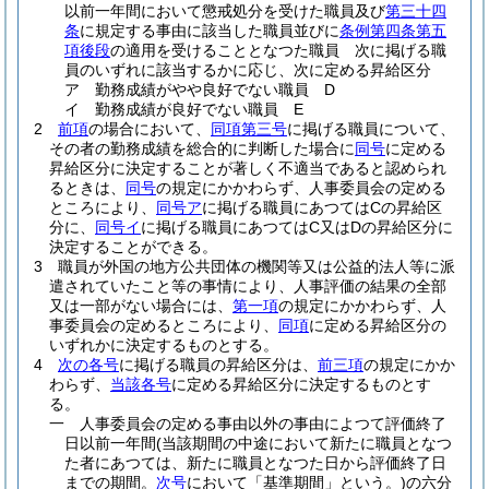
以前一年間において懲戒処分を受けた職員及び
第三十四
条
に規定する事由に該当した職員並びに
条例第四条第五
項後段
の適用を受けることとなつた職員 次に掲げる職
員のいずれに該当するかに応じ、次に定める昇給区分
ア
勤務成績がやや良好でない職員 D
イ
勤務成績が良好でない職員 E
2
前項
の場合において、
同項第三号
に掲げる職員について、
その者の勤務成績を総合的に判断した場合に
同号
に定める
昇給区分に決定することが著しく不適当であると認められ
るときは、
同号
の規定にかかわらず、人事委員会の定める
ところにより、
同号ア
に掲げる職員にあつてはCの昇給区
分に、
同号イ
に掲げる職員にあつてはC又はDの昇給区分に
決定することができる。
3
職員が外国の地方公共団体の機関等又は公益的法人等に派
遣されていたこと等の事情により、人事評価の結果の全部
又は一部がない場合には、
第一項
の規定にかかわらず、人
事委員会の定めるところにより、
同項
に定める昇給区分の
いずれかに決定するものとする。
4
次の各号
に掲げる職員の昇給区分は、
前三項
の規定にかか
わらず、
当該各号
に定める昇給区分に決定するものとす
る。
一
人事委員会の定める事由以外の事由によつて評価終了
日以前一年間
(当該期間の中途において新たに職員となつ
た者にあつては、新たに職員となつた日から評価終了日
までの期間。
次号
において「基準期間」という。)
の六分