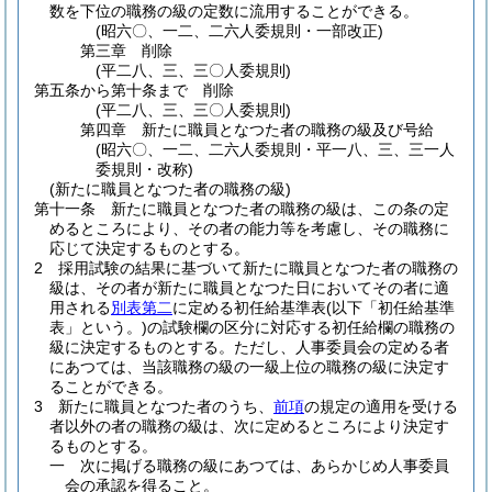
数を下位の職務の級の定数に流用することができる。
(昭六〇、一二、二六人委規則・一部改正)
第三章
削除
(平二八、三、三〇人委規則)
第五条から第十条まで
削除
(平二八、三、三〇人委規則)
第四章
新たに職員となつた者の職務の級及び号給
(昭六〇、一二、二六人委規則・平一八、三、三一人
委規則・改称)
(新たに職員となつた者の職務の級)
第十一条
新たに職員となつた者の職務の級は、この条の定
めるところにより、その者の能力等を考慮し、その職務に
応じて決定するものとする。
2
採用試験の結果に基づいて新たに職員となつた者の職務の
級は、その者が新たに職員となつた日においてその者に適
用される
別表第二
に定める初任給基準表
(以下「初任給基準
表」という。)
の試験欄の区分に対応する初任給欄の職務の
級に決定するものとする。
ただし、人事委員会の定める者
にあつては、当該職務の級の一級上位の職務の級に決定す
ることができる。
3
新たに職員となつた者のうち、
前項
の規定の適用を受ける
者以外の者の職務の級は、次に定めるところにより決定す
るものとする。
一
次に掲げる職務の級にあつては、あらかじめ人事委員
会の承認を得ること。