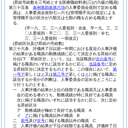
(昇給号給数を三号給とする医療職給料表(三)の六級の職員)
第三十五条
条例第四条第六項
の人事委員会規則で定める職
員は、人事委員会規則七―六七
(管理職手当)
の規定による
管理職手当の区分が六類又は七類の職を占める職員とす
る。
(平一八、三、三一人委規則・全改、平一九、三、三
〇人委規則・平二〇、三、三一人委規則・令七、
三、三一人委規則・一部改正)
(昇給区分及び昇給の号給数)
第三十六条
評価終了日以前一年間における直近の人事評価
の結果がある職員の勤務成績に応じて決定される昇給の区
分
(以下「昇給区分」という。)
は、当該職員が
次の各号
に
掲げる職員のいずれに該当するかに応じ、
当該各号
に定め
る昇給区分に決定するものとする。
この場合において、
第
一号ア
若しくは
イ
又は
第三号ア
若しくは
イ
に掲げる職員に
該当するか否かの判断は、人事委員会の定めるところによ
り行うものとする。
一
人事評価の結果が上位の段階である職員又は人事委員
会の定める者のうち、勤務成績が特に良好である職員
次に掲げる職員のいずれに該当するかに応じ、次に定め
る昇給区分
ア
勤務成績が極めて良好である職員 A
イ
ア
に掲げる職員以外の職員 B
二
前号
及び
次号
に掲げる職員以外の職員 C
三
人事評価の結果が下位の段階である職員、評価終了日