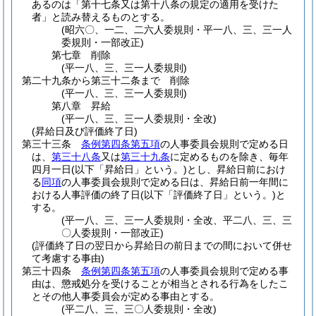
あるのは「第十七条又は第十八条の規定の適用を受けた
者」と読み替えるものとする。
(昭六〇、一二、二六人委規則・平一八、三、三一人
委規則・一部改正)
第七章
削除
(平一八、三、三一人委規則)
第二十九条から第三十二条まで
削除
(平一八、三、三一人委規則)
第八章
昇給
(平一八、三、三一人委規則・全改)
(昇給日及び評価終了日)
第三十三条
条例第四条第五項
の人事委員会規則で定める日
は、
第三十八条
又は
第三十九条
に定めるものを除き、毎年
四月一日
(以下「昇給日」という。)
とし、昇給日前におけ
る
同項
の人事委員会規則で定める日は、昇給日前一年間に
おける人事評価の終了日
(以下「評価終了日」という。)
と
する。
(平一八、三、三一人委規則・全改、平二八、三、三
〇人委規則・一部改正)
(評価終了日の翌日から昇給日の前日までの間において併せ
て考慮する事由)
第三十四条
条例第四条第五項
の人事委員会規則で定める事
由は、懲戒処分を受けることが相当とされる行為をしたこ
とその他人事委員会が定める事由とする。
(平二八、三、三〇人委規則・全改)