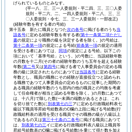
げられているものとみなす。
(平一八、三、三一人委規則・平二四、三、三〇人委
規則・平二六、二、一四人委規則・平二八、三、三
〇人委規則・令七、三、三一人委規則・一部改正)
(経験年数を有する者の号給)
第十五条
新たに職員となつた
次の各号
に掲げる者のうち
当
該各号
に定める経験年数を有する者
(
第十一条第二項ただし
書
の規定により職務の級を決定する者を除く。)
の号給は、
第十二条第一項
の規定による号給
(
前条第一項
の規定の適用
を受ける者にあつては、
同項
の規定による号給。以下この
項において「基準号給」という。)
の号数に、当該経験年数
の月数を十二月
(その者の経験年数のうち五年を超える経験
年数
(
第二号
又は
第四号
に掲げる者で人事委員会の定める職
務の級に決定されたものにあつては
当該各号
に定める経験
年数とし、職員の職務にその経験が直接役立つと認められ
る職務であつて人事委員会の定めるものに従事した期間の
ある職員の経験年数のうち部内の他の職員との均衡を考慮
して任命権者が相当と認める年数を除く。)
の月数にあつて
は、十八月)
で除した数
(一未満の端数があるときは、これ
を切り捨てた数)
に
別表第七の三
アに定める行政職給料表七
級以下職員等昇給号給数表のC欄の上段に掲げる号給数
(行
政職給料表の適用を受ける職員でその職務の級が八級以上
であるもの又は
第三十七条の二各号
に掲げる職員にあつて
は、
別表第七の三
イに定める行政職給料表八級以上職員等
昇給号給数表のC欄に掲げる号給数)
を乗じて得た数を加え