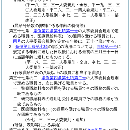
(平一八、三、三一人委規則・全改、平一九、三、三
〇人委規則・平二六、二、一四人委規則・平二八、
三、三〇人委規則・令七、三、三一人委規則・一部
改正)
(昇給号給数の抑制に係る年齢の特例等)
第三十七条
条例第四条第七項第一号
の人事委員会規則で定
める職員は、医療職給料表
(一)
の適用を受ける職員とし、
同号
の人事委員会規則で定める年齢は、五十七歳とする。
2
条例第四条第七項
の規定の適用については、
同項第一号
に
規定する年齢に達した日以後における最初の三月三十一日
に当該年齢に達したものとする。
(平一八、三、三一人委規則・全改、令七、三、三一
人委規則・一部改正)
(行政職給料表の八級以上の職員に相当する職員)
第三十七条の二
条例第四条第七項第二号
の人事委員会規則
で定める職員は、次に掲げる職員とする。
一
警察職給料表の適用を受ける職員でその職務の級が九
級であるもの
二
研究職給料表の適用を受ける職員でその職務の級が五
級であるもの
三
医療職給料表
(一)
の適用を受ける職員でその職務の級
が四級であるもの
(令七、三、三一人委規則・追加)
(研修、表彰等による昇給)