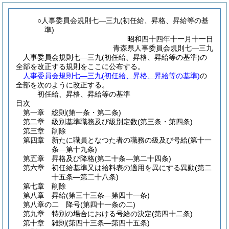
○人事委員会規則七―三九(初任給、昇格、昇給等の基
準)
昭和四十四年十一月十一日
青森県人事委員会規則七―三九
人事委員会規則七―三九(初任給、昇格、昇給等の基準)の
全部を改正する規則をここに公布する。
人事委員会規則七―三九(初任給、昇格、昇給等の基準)
の
全部を次のように改正する。
初任給、昇格、昇給等の基準
目次
第一章
総則
(第一条・第二条)
第二章
級別基準職務及び級別定数
(第三条・第四条)
第三章
削除
第四章
新たに職員となつた者の職務の級及び号給
(第十一
条―第十九条)
第五章
昇格及び降格
(第二十条―第二十四条)
第六章
初任給基準又は給料表の適用を異にする異動
(第二
十五条―第二十八条)
第七章
削除
第八章
昇給
(第三十三条―第四十一条)
第八章の二
降号
(第四十一条の二)
第九章
特別の場合における号給の決定
(第四十二条)
第十章
雑則
(第四十三条―第四十五条)