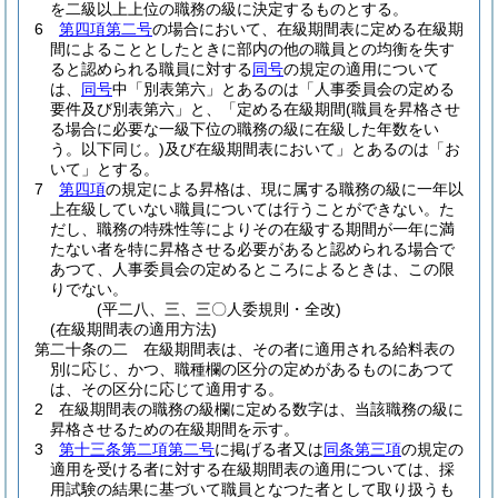
を二級以上上位の職務の級に決定するものとする。
6
第四項第二号
の場合において、在級期間表に定める在級期
間によることとしたときに部内の他の職員との均衡を失す
ると認められる職員に対する
同号
の規定の適用について
は、
同号
中「別表第六」とあるのは「人事委員会の定める
要件及び別表第六」と、「定める在級期間
(職員を昇格させ
る場合に必要な一級下位の職務の級に在級した年数をい
う。以下同じ。)
及び在級期間表において」とあるのは「お
いて」とする。
7
第四項
の規定による昇格は、現に属する職務の級に一年以
上在級していない職員については行うことができない。
た
だし、職務の特殊性等によりその在級する期間が一年に満
たない者を特に昇格させる必要があると認められる場合で
あつて、人事委員会の定めるところによるときは、この限
りでない。
(平二八、三、三〇人委規則・全改)
(在級期間表の適用方法)
第二十条の二
在級期間表は、その者に適用される給料表の
別に応じ、かつ、職種欄の区分の定めがあるものにあつて
は、その区分に応じて適用する。
2
在級期間表の職務の級欄に定める数字は、当該職務の級に
昇格させるための在級期間を示す。
3
第十三条第二項第二号
に掲げる者又は
同条第三項
の規定の
適用を受ける者に対する在級期間表の適用については、採
用試験の結果に基づいて職員となつた者として取り扱うも