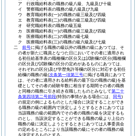
ア
行政職給料表の職務の級八級、九級及び十級
イ
警察職給料表の職務の級八級及び九級
ウ
教育職給料表
(一)
の職務の級三級及び四級
エ
教育職給料表
(二)
の職務の級三級及び四級
オ
研究職給料表の職務の級五級
カ
医療職給料表
(一)
の職務の級三級及び四級
キ
医療職給料表
(二)
の職務の級七級
ク
医療職給料表
(三)
の職務の級六級及び七級
二
前号
に掲げる職務の級以外の職務の級にあつては、そ
の者が新たに職員となつた日においてその者に適用され
る初任給基準表の職種欄の区分又は試験欄の区分
(職種欄
の区分及び試験欄の区分の定めがあるものにあつては、
それぞれの区分)
及び学歴免許等欄の区分に対応する初任
給欄の職務の級
(
次条第一項第三号
に掲げる職員にあつて
は、その者に適用される給料表の最下位の職務の級)
を基
礎としてその者の経験年数に相当する期間その者の職務
と同種の職務に引き続き在職したものとみなして
第二十
条第四項第二号前段
(特別の事情がある場合には、
同号
)
の規定の例によるものとした場合に決定することができ
る職務の級の範囲内で決定しようとするときにあつては
当該職務の級の範囲内でその者の職務の級を決定するも
のとし、当該決定することができる職務の級より上位の
職務の級に決定しようとするときにあつては人事委員会
の定めるところにより当該職務の級にその者の職務の級
を決定するものとする。