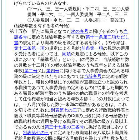
げられているものとみなす。
(平一八、三、三一人委規則・平二四、三、三〇人委
規則・平二六、二、一四人委規則・平二八、三、三
〇人委規則・令七、三、三一人委規則・一部改正)
(経験年数を有する者の号給)
第十五条
新たに職員となつた
次の各号
に掲げる者のうち
当
該各号
に定める経験年数を有する者
(
第十一条第二項ただし
書
の規定により職務の級を決定する者を除く。)
の号給は、
第十二条第一項
の規定による号給
(
前条第一項
の規定の適用
を受ける者にあつては、
同項
の規定による号給。以下この
項において「基準号給」という。)
の号数に、当該経験年数
の月数を十二月
(その者の経験年数のうち五年を超える経験
年数
(
第二号
又は
第四号
に掲げる者で人事委員会の定める職
務の級に決定されたものにあつては
当該各号
に定める経験
年数とし、職員の職務にその経験が直接役立つと認められ
る職務であつて人事委員会の定めるものに従事した期間の
ある職員の経験年数のうち部内の他の職員との均衡を考慮
して任命権者が相当と認める年数を除く。)
の月数にあつて
は、十八月)
で除した数
(一未満の端数があるときは、これ
を切り捨てた数)
に
別表第七の三
アに定める行政職給料表七
級以下職員等昇給号給数表のC欄の上段に掲げる号給数
(行
政職給料表の適用を受ける職員でその職務の級が八級以上
であるもの又は
第三十七条の二各号
に掲げる職員にあつて
は、
別表第七の三
イに定める行政職給料表八級以上職員等
昇給号給数表のC欄に掲げる号給数)
を乗じて得た数を加え