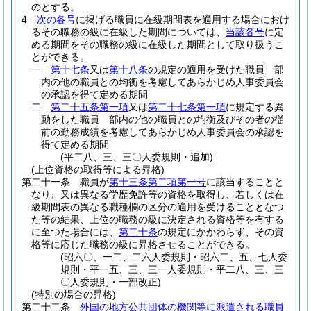
のとする。
4
次の各号
に掲げる職員に在級期間表を適用する場合におけ
るその職務の級に在級した期間については、
当該各号
に定
める期間をその職務の級に在級した期間として取り扱うこ
とができる。
一
第十七条
又は
第十八条
の規定の適用を受けた職員 部
内の他の職員との均衡を考慮してあらかじめ人事委員会
の承認を得て定める期間
二
第二十五条第一項
又は
第二十七条第一項
に規定する異
動をした職員 部内の他の職員との均衡及びその者の従
前の勤務成績を考慮してあらかじめ人事委員会の承認を
得て定める期間
(平二八、三、三〇人委規則・追加)
(上位資格の取得等による昇格)
第二十一条
職員が
第十三条第二項第一号
に該当することと
なり、又は異なる学歴免許等の資格を取得し、若しくは在
級期間表の異なる職種欄の区分の適用を受けることとなつ
た等の結果、上位の職務の級に決定される資格等を有する
に至つた場合には、
第二十条
の規定にかかわらず、その資
格等に応じた職務の級に昇格させることができる。
(昭六〇、一二、二六人委規則・昭六二、五、七人委
規則・平一五、三、三一人委規則・平二八、三、三
〇人委規則・一部改正)
(特別の場合の昇格)
第二十二条
外国の地方公共団体の機関等に派遣される職員