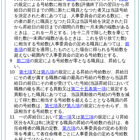
の規定による号給数に相当する数
(評価終了日の翌日から昇
給日の前日までの間に新たに職員となつた者又は当該号給
を決定された者にあつては、人事委員会の定める数)
に、そ
の者の新たに職員となつた日又は当該号給を決定された日
から昇給日の前日までの期間の月数
(一月未満の端数がある
ときは、これを一月とする。)
を十二月で除した数を乗じて
得た数
(一未満の端数があるときは、これを切り捨てた数)
に相当する号給数
(人事委員会の定める職員にあつては、
前
各項
の規定を適用したものとした場合に得られる号給数を
超えない範囲内で人事委員会の定める号給数)
とする。
9
前二項
の規定による号給数が零となる職員は、昇給しな
い。
10
第七項
又は
第八項
の規定による昇給の号給数が、昇給日
にその者が属する職務の級の最高の号給の号数から当該昇
給日の前日にその者が受けていた号給
(当該昇給日において
職務の級を異にする異動又は
第二十五条第一項
に規定する
異動をした職員にあつては、当該異動後の号給)
の号数を減
じて得た数に相当する号給数を超えることとなる職員の昇
給の号給数は、
第七項
及び
第八項
の規定にかかわらず、当
該相当する号給数とする。
11
一の昇給日において
第一項
又は
第三項
の規定により昇給
区分をA又はBに決定する職員の昇給の号給数の合計は、各
任命権者の職員の定数、
第六項
の人事委員会の定める割合
等を考慮して各任命権者ごとに人事委員会の定める号給数
を超えてはならない。