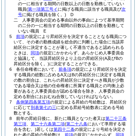
の一に相当する期間の日数以上の日数を勤務していない
職員
(
第一項第三号イ
に掲げる職員に該当する職員及び
次
号
に掲げる職員を除く。)
D
二
人事委員会の定める事由以外の事由によつて基準期間
の二分の一に相当する期間の日数以上の日数を勤務して
いない職員 E
5
前項
の規定により昇給区分を決定することとなる職員につ
いて、その者の勤務成績を総合的に判断した場合に当該昇
給区分に決定することが著しく不適当であると認められる
ときは、
同項
の規定にかかわらず、あらかじめ人事委員会
と協議して、当該昇給区分より上位の昇給区分
(A及びBの
昇給区分を除く。)
に決定することができる。
6
各任命権者において、
前各項
の規定により昇給区分を決定
する職員の総数に占めるA又はBの昇給区分に決定する職員
の数の割合は、これらの昇給区分に決定すべき職員が少数
である場合又は他の任命権者に所属する職員との均衡上必
要があると人事委員会が認める場合を除き、人事委員会の
定める割合におおむね合致していなければならない。
7
条例第四条第五項
の規定による昇給の号給数は、昇給区分
に応じて
別表第七の三
に定める昇給号給数表に定める号給
数とする。
8
前年の昇給日後に、新たに職員となつた者又は
第二十三条
第三項
、
第二十六条第二項
(
第二十八条
において準用する場
合を含む。)
若しくは
第四十二条
の規定により号給を決定さ
れた者の昇給の号給数は、
前項
の規定にかかわらず、
同項