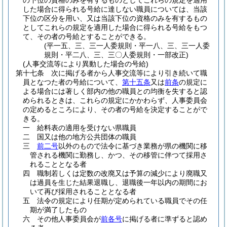
の下位の資格のみを有するものとしてこれらの規定を適用
した場合に得られる号給に達しない職員については、当該
下位の区分を用い、又は当該下位の資格のみを有するもの
としてこれらの規定を適用した場合に得られる号給をもつ
て、その者の号給とすることができる。
(平一五、三、三一人委規則・平一八、三、三一人委
規則・平二八、三、三〇人委規則・一部改正)
(人事交流等により異動した場合の号給)
第十七条
次に掲げる者から人事交流等により引き続いて職
員となつた者の号給について、
第十五条
又は
前条
の規定に
よる場合には著しく部内の他の職員との均衡を失すると認
められるときは、これらの規定にかかわらず、人事委員会
の定めるところにより、その者の号給を決定することがで
きる。
一
給料表の適用を受けない県職員
二
国又は他の地方公共団体の職員
三
前二号
以外のもので法令に基づき業務が県の機関に移
管される機関に勤務し、かつ、その移管に伴つて採用さ
れることとなる者
四
職制若しくは定数の改廃又は予算の減少により廃職又
は過員を生じた結果退職し、退職後一年以内の期間にお
いて再び採用されることとなる者
五
法令の規定により任期が定められている職員でその任
期が満了したもの
六
その他人事委員会が
前各号
に掲げる者に準ずると認め