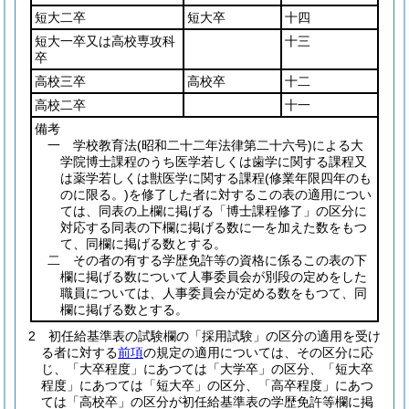
短大二卒
短大卒
十四
短大一卒又は高校専攻科
十三
卒
高校三卒
高校卒
十二
高校二卒
十一
備考
一 学校教育法
(昭和二十二年法律第二十六号)
による大
学院博士課程のうち医学若しくは歯学に関する課程又
は薬学若しくは獣医学に関する課程
(修業年限四年のも
のに限る。)
を修了した者に対するこの表の適用につい
ては、同表の上欄に掲げる「博士課程修了」の区分に
対応する同表の下欄に掲げる数に一を加えた数をもつ
て、同欄に掲げる数とする。
二 その者の有する学歴免許等の資格に係るこの表の下
欄に掲げる数について人事委員会が別段の定めをした
職員については、人事委員会が定める数をもつて、同
欄に掲げる数とする。
2
初任給基準表の試験欄の「採用試験」の区分の適用を受け
る者に対する
前項
の規定の適用については、その区分に応
じ、「大卒程度」にあつては「大学卒」の区分、「短大卒
程度」にあつては「短大卒」の区分、「高卒程度」にあつ
ては「高校卒」の区分が初任給基準表の学歴免許等欄に掲