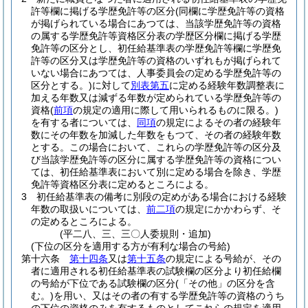
許等欄に掲げる学歴免許等の区分
(同欄に学歴免許等の資格
が掲げられている場合にあつては、当該学歴免許等の資格
の属する学歴免許等資格区分表の学歴区分欄に掲げる学歴
免許等の区分とし、初任給基準表の学歴免許等欄に学歴免
許等の区分又は学歴免許等の資格のいずれもが掲げられて
いない場合にあつては、人事委員会の定める学歴免許等の
区分とする。)
に対して
別表第五
に定める経験年数調整表に
加える年数又は減ずる年数が定められている学歴免許等の
資格
(
前項
の規定の適用に際して用いられるものに限る。)
を有する者については、
同項
の規定によるその者の経験年
数にその年数を加減した年数をもつて、その者の経験年数
とする。
この場合において、これらの学歴免許等の区分及
び当該学歴免許等の区分に属する学歴免許等の資格につい
ては、初任給基準表において別に定める場合を除き、学歴
免許等資格区分表に定めるところによる。
3
初任給基準表の備考に別段の定めがある場合における経験
年数の取扱いについては、
前二項
の規定にかかわらず、そ
の定めるところによる。
(平二八、三、三〇人委規則・追加)
(下位の区分を適用する方が有利な場合の号給)
第十六条
第十四条
又は
第十五条
の規定による号給が、その
者に適用される初任給基準表の試験欄の区分より初任給欄
の号給が下位である試験欄の区分
(「その他」の区分を含
む。)
を用い、又はその者の有する学歴免許等の資格のうち