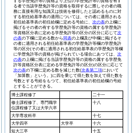
する学歴免許等の資格より上位の学歴免許等の資格を有す
る者で当該学歴免許等の資格を取得するに際しその者の職
務に直接有用な知識又は技術を修得したと認めるものに対
する初任給基準表の適用については、その者に適用される
初任給基準表の初任給欄に定める号給に、
次の表
の上欄に
掲げるその者の有する学歴免許等の資格の属する学歴免許
等資格区分表に定める学歴免許等の区分の区分に応じて
次
の表
の下欄に定める数から
同表
の上欄及び中欄に掲げるそ
の者に適用される初任給基準表の学歴免許等欄の学歴免許
等の区分
(その者に適用される初任給基準表の学歴免許等欄
に学歴免許等の資格が掲げられている場合にあつては、
次
の表
の上欄に掲げる当該学歴免許等の資格の属する学歴免
許等資格区分表に定める学歴免許等の区分)
の区分に応じて
次の表
の下欄に定める数を減じた数
(
次条第二項
において
「加算数」という。)
に四を乗じて得た数を加えて得た数を
号数とする号給をもつて、初任給基準表の初任給欄の号給
とすることができる。
博士課程修了
二十一
修士課程修了、専門職学
十八
位課程修了又は大学六卒
大学専攻科卒
十七
大学四卒
大学卒
十六
短大三卒
十五