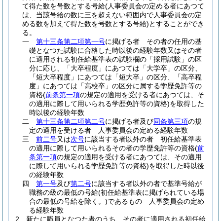
て得た数を号数とする号給
(人事委員会の定める者にあつて
は、当該号給の数に三を超えない範囲内で人事委員会の定
める数を加えて得た数を号数とする号給)
とすることができ
る。
一
第十三条第二項第一号
に掲げる者 その者の任用の基
礎となつた試験に合格した時以後の経験年数又はその者
に適用される初任給基準表の試験欄の「採用試験」の区
分に応じ、「大卒程度」にあつては「大学卒」の区分、
「短大卒程度」にあつては「短大卒」の区分、「高卒程
度」にあつては「高校卒」の区分に属する学歴免許等の
資格
(
前条第一項
の規定の適用を受ける者にあつては、そ
の適用に際して用いられる学歴免許等の資格)
を取得した
時以後の経験年数
二
第十三条第二項第二号
に掲げる者及び
同条第三項
の規
定の適用を受ける者 人事委員会の定める経験年数
三
前二号
又は
次号
に該当する者以外の者 初任給基準表
の適用に際して用いられるその者の学歴免許等の資格
(
前
条第一項
の規定の適用を受ける者にあつては、その適用
に際して用いられる学歴免許等の資格)
を取得した時以後
の経験年数
四
第一号
及び
第二号
に該当する者以外の者で基準号給が
職務の級の最低の号給
(初任給基準表に掲げられている場
合の最低の号給を除く。)
であるもの 人事委員会の定め
る経験年数
2
新たに職員となつた者のうち、その者に適用される初任給