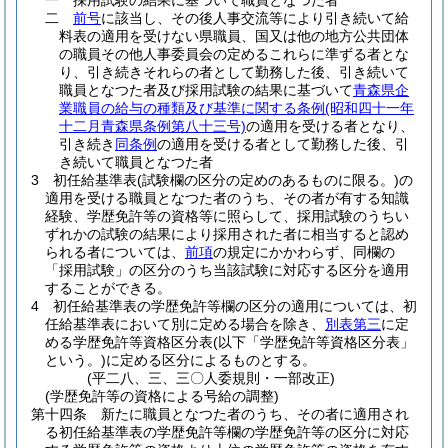
一
採用試験の結果に基づいて職員となつた者
二
前号
に該当し、その後人事交流等により引き続いて給
料表の適用を受けない県職員、国又は他の地方公共団体
の職員その他人事委員会の定めるこれらに準ずる者とな
り、引き続きそれらの者として勤務した後、引き続いて
職員となつた者及び採用試験の結果に基づいて
青森県企
業職員の給与の種類及び基準に関する条例
(昭和四十一年
十二月青森県条例第八十三号)
の適用を受ける者となり、
引き続き
同条例
の適用を受ける者として勤務した後、引
き続いて職員となつた者
3
初任給基準表
(試験欄の区分の定めのあるものに限る。)
の
適用を受ける職員となつた者のうち、その者が有する知識
経験、学歴免許等の資格等に照らして、採用試験のうちい
ずれかの試験の結果により採用された者に相当すると認め
られる者については、
前項
の規定にかかわらず、同欄の
「採用試験」の区分のうち当該試験に対応する区分を適用
することができる。
4
初任給基準表の学歴免許等欄の区分の適用については、初
任給基準表において別に定める場合を除き、
別表第三
に定
める学歴免許等資格区分表
(以下「学歴免許等資格区分表」
という。)
に定める区分によるものとする。
(平二八、三、三〇人委規則・一部改正)
(学歴免許等の資格による号給の調整)
第十四条
新たに職員となつた者のうち、その者に適用され
る初任給基準表の学歴免許等欄の学歴免許等の区分に対応