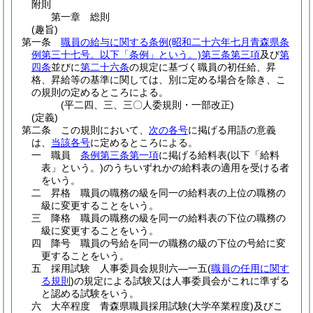
附則
第一章
総則
(趣旨)
第一条
職員の給与に関する条例
(昭和二十六年七月青森県条
例第三十七号。以下「条例」という。)
第三条第三項
及び
第
四条
並びに
第二十六条
の規定に基づく職員の初任給、昇
格、昇給等の基準に関しては、別に定める場合を除き、こ
の規則の定めるところによる。
(平二四、三、三〇人委規則・一部改正)
(定義)
第二条
この規則において、
次の各号
に掲げる用語の意義
は、
当該各号
に定めるところによる。
一
職員
条例第三条第一項
に掲げる給料表
(以下「給料
表」という。)
のうちいずれかの給料表の適用を受ける者
をいう。
二
昇格 職員の職務の級を同一の給料表の上位の職務の
級に変更することをいう。
三
降格 職員の職務の級を同一の給料表の下位の職務の
級に変更することをいう。
四
降号 職員の号給を同一の職務の級の下位の号給に変
更することをいう。
五
採用試験 人事委員会規則六―一五
(
職員の任用に関す
る規則
)
の規定による試験又は人事委員会がこれに準ずる
と認める試験をいう。
六
大卒程度 青森県職員採用試験
(大学卒業程度)
及びこ