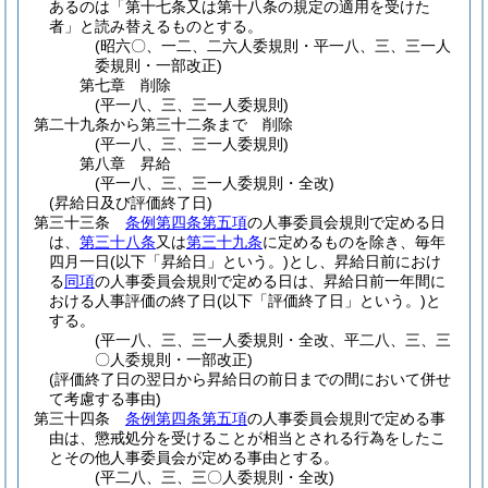
あるのは「第十七条又は第十八条の規定の適用を受けた
者」と読み替えるものとする。
(昭六〇、一二、二六人委規則・平一八、三、三一人
委規則・一部改正)
第七章
削除
(平一八、三、三一人委規則)
第二十九条から第三十二条まで
削除
(平一八、三、三一人委規則)
第八章
昇給
(平一八、三、三一人委規則・全改)
(昇給日及び評価終了日)
第三十三条
条例第四条第五項
の人事委員会規則で定める日
は、
第三十八条
又は
第三十九条
に定めるものを除き、毎年
四月一日
(以下「昇給日」という。)
とし、昇給日前におけ
る
同項
の人事委員会規則で定める日は、昇給日前一年間に
おける人事評価の終了日
(以下「評価終了日」という。)
と
する。
(平一八、三、三一人委規則・全改、平二八、三、三
〇人委規則・一部改正)
(評価終了日の翌日から昇給日の前日までの間において併せ
て考慮する事由)
第三十四条
条例第四条第五項
の人事委員会規則で定める事
由は、懲戒処分を受けることが相当とされる行為をしたこ
とその他人事委員会が定める事由とする。
(平二八、三、三〇人委規則・全改)