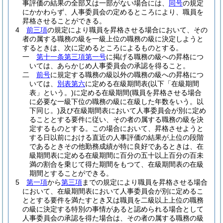
事評価の結果の全部又は一部がない場合には、
同号
の規定
にかかわらず、人事委員会の定めるところにより、職員を
昇格させることができる。
4
前三項
の規定により職員を昇格させる場合において、その
者の属する職務の級を一級上位の職務の級に決定しようと
するときは、次に定めるところによるものとする。
一
第十一条第三項第一号
に掲げる職務の級への昇格につ
いては、あらかじめ人事委員会の承認を得ること。
二
前号
に規定する職務の級以外の職務の級への昇格につ
いては、
別表第六
に定める在級期間表
(以下「在級期間
表」という。)
に定める在級期間
(職員を昇格させる場合
に必要な一級下位の職務の級に在級した年数をいう。以
下同じ。)
及び在級期間表において人事委員会が別に定め
ることとする要件に従い、その者の属する職務の級を決
定するものとする。
この場合において、昇格させようと
する日以前における直近の人事評価の結果が上位の段階
であるときその他勤務成績が特に良好であるときは、在
級期間表に定める在級期間に百分の五十以上百分の百未
満の割合を乗じて得た期間をもつて、在級期間表の在級
期間とすることができる。
5
第一項
から
第三項
までの規定により職員を昇格させる場合
において、在級期間表において人事委員会が別に定めるこ
ととする要件を満たすとき又は職員を二級以上上位の職務
の級に決定する特別の事情があると認められる場合として
人事委員会の承認を得た場合は、その者の属する職務の級