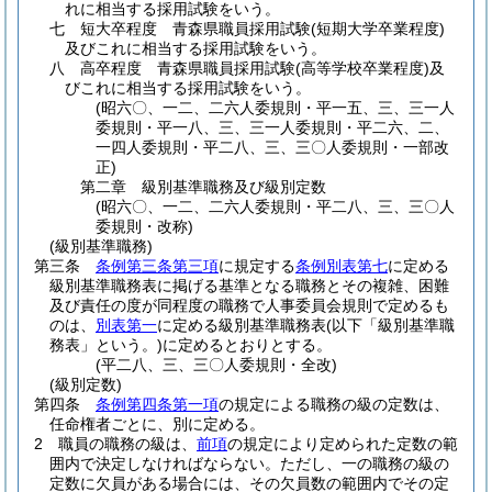
れに相当する採用試験をいう。
七
短大卒程度 青森県職員採用試験
(短期大学卒業程度)
及びこれに相当する採用試験をいう。
八
高卒程度 青森県職員採用試験
(高等学校卒業程度)
及
びこれに相当する採用試験をいう。
(昭六〇、一二、二六人委規則・平一五、三、三一人
委規則・平一八、三、三一人委規則・平二六、二、
一四人委規則・平二八、三、三〇人委規則・一部改
正)
第二章
級別基準職務及び級別定数
(昭六〇、一二、二六人委規則・平二八、三、三〇人
委規則・改称)
(級別基準職務)
第三条
条例第三条第三項
に規定する
条例別表第七
に定める
級別基準職務表に掲げる基準となる職務とその複雑、困難
及び責任の度が同程度の職務で人事委員会規則で定めるも
のは、
別表第一
に定める級別基準職務表
(以下「級別基準職
務表」という。)
に定めるとおりとする。
(平二八、三、三〇人委規則・全改)
(級別定数)
第四条
条例第四条第一項
の規定による職務の級の定数は、
任命権者ごとに、別に定める。
2
職員の職務の級は、
前項
の規定により定められた定数の範
囲内で決定しなければならない。
ただし、一の職務の級の
定数に欠員がある場合には、その欠員数の範囲内でその定