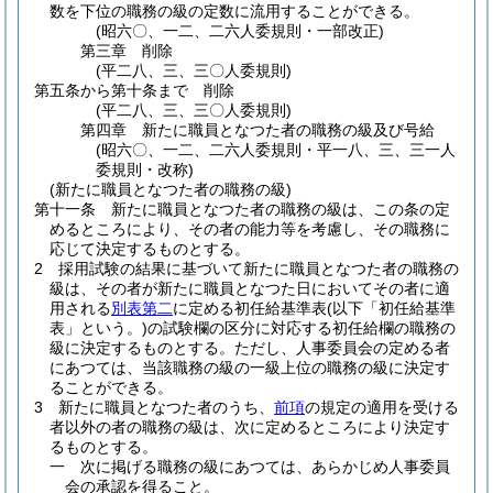
数を下位の職務の級の定数に流用することができる。
(昭六〇、一二、二六人委規則・一部改正)
第三章
削除
(平二八、三、三〇人委規則)
第五条から第十条まで
削除
(平二八、三、三〇人委規則)
第四章
新たに職員となつた者の職務の級及び号給
(昭六〇、一二、二六人委規則・平一八、三、三一人
委規則・改称)
(新たに職員となつた者の職務の級)
第十一条
新たに職員となつた者の職務の級は、この条の定
めるところにより、その者の能力等を考慮し、その職務に
応じて決定するものとする。
2
採用試験の結果に基づいて新たに職員となつた者の職務の
級は、その者が新たに職員となつた日においてその者に適
用される
別表第二
に定める初任給基準表
(以下「初任給基準
表」という。)
の試験欄の区分に対応する初任給欄の職務の
級に決定するものとする。
ただし、人事委員会の定める者
にあつては、当該職務の級の一級上位の職務の級に決定す
ることができる。
3
新たに職員となつた者のうち、
前項
の規定の適用を受ける
者以外の者の職務の級は、次に定めるところにより決定す
るものとする。
一
次に掲げる職務の級にあつては、あらかじめ人事委員
会の承認を得ること。