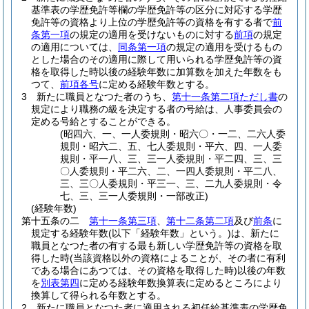
基準表の学歴免許等欄の学歴免許等の区分に対応する学歴
免許等の資格より上位の学歴免許等の資格を有する者で
前
条第一項
の規定の適用を受けないものに対する
前項
の規定
の適用については、
同条第一項
の規定の適用を受けるもの
とした場合のその適用に際して用いられる学歴免許等の資
格を取得した時以後の経験年数に加算数を加えた年数をも
つて、
前項各号
に定める経験年数とする。
3
新たに職員となつた者のうち、
第十一条第二項ただし書
の
規定により職務の級を決定する者の号給は、人事委員会の
定める号給とすることができる。
(昭四六、一、一人委規則・昭六〇・一二、二六人委
規則・昭六二、五、七人委規則・平六、四、一人委
規則・平一八、三、三一人委規則・平二四、三、三
〇人委規則・平二六、二、一四人委規則・平二八、
三、三〇人委規則・平三一、三、二九人委規則・令
七、三、三一人委規則・一部改正)
(経験年数)
第十五条の二
第十一条第三項
、
第十二条第二項
及び
前条
に
規定する経験年数
(以下「経験年数」という。)
は、新たに
職員となつた者の有する最も新しい学歴免許等の資格を取
得した時
(当該資格以外の資格によることが、その者に有利
である場合にあつては、その資格を取得した時)
以後の年数
を
別表第四
に定める経験年数換算表に定めるところにより
換算して得られる年数とする。
2
新たに職員となつた者に適用される初任給基準表の学歴免