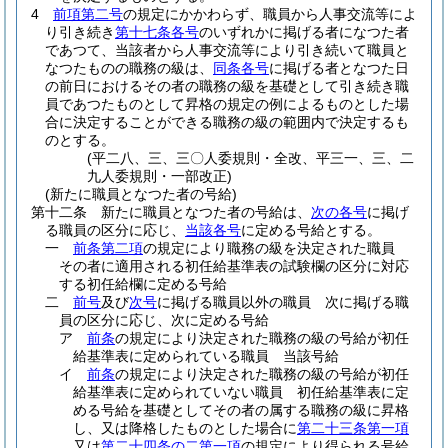
4
前項第二号
の規定にかかわらず、職員から人事交流等によ
り引き続き
第十七条各号
のいずれかに掲げる者になつた者
であつて、当該者から人事交流等により引き続いて職員と
なつたものの職務の級は、
同条各号
に掲げる者となつた日
の前日におけるその者の職務の級を基礎として引き続き職
員であつたものとして昇格の規定の例によるものとした場
合に決定することができる職務の級の範囲内で決定するも
のとする。
(平二八、三、三〇人委規則・全改、平三一、三、二
九人委規則・一部改正)
(新たに職員となつた者の号給)
第十二条
新たに職員となつた者の号給は、
次の各号
に掲げ
る職員の区分に応じ、
当該各号
に定める号給とする。
一
前条第二項
の規定により職務の級を決定された職員
その者に適用される初任給基準表の試験欄の区分に対応
する初任給欄に定める号給
二
前号
及び
次号
に掲げる職員以外の職員 次に掲げる職
員の区分に応じ、次に定める号給
ア
前条
の規定により決定された職務の級の号給が初任
給基準表に定められている職員 当該号給
イ
前条
の規定により決定された職務の級の号給が初任
給基準表に定められていない職員 初任給基準表に定
める号給を基礎としてその者の属する職務の級に昇格
し、又は降格したものとした場合に
第二十三条第一項
又は
第二十四条の二第一項
の規定により得られる号給