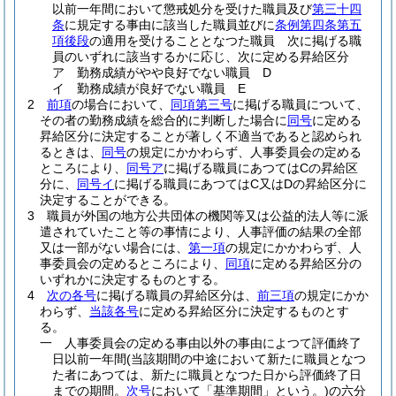
以前一年間において懲戒処分を受けた職員及び
第三十四
条
に規定する事由に該当した職員並びに
条例第四条第五
項後段
の適用を受けることとなつた職員 次に掲げる職
員のいずれに該当するかに応じ、次に定める昇給区分
ア
勤務成績がやや良好でない職員 D
イ
勤務成績が良好でない職員 E
2
前項
の場合において、
同項第三号
に掲げる職員について、
その者の勤務成績を総合的に判断した場合に
同号
に定める
昇給区分に決定することが著しく不適当であると認められ
るときは、
同号
の規定にかかわらず、人事委員会の定める
ところにより、
同号ア
に掲げる職員にあつてはCの昇給区
分に、
同号イ
に掲げる職員にあつてはC又はDの昇給区分に
決定することができる。
3
職員が外国の地方公共団体の機関等又は公益的法人等に派
遣されていたこと等の事情により、人事評価の結果の全部
又は一部がない場合には、
第一項
の規定にかかわらず、人
事委員会の定めるところにより、
同項
に定める昇給区分の
いずれかに決定するものとする。
4
次の各号
に掲げる職員の昇給区分は、
前三項
の規定にかか
わらず、
当該各号
に定める昇給区分に決定するものとす
る。
一
人事委員会の定める事由以外の事由によつて評価終了
日以前一年間
(当該期間の中途において新たに職員となつ
た者にあつては、新たに職員となつた日から評価終了日
までの期間。
次号
において「基準期間」という。)
の六分