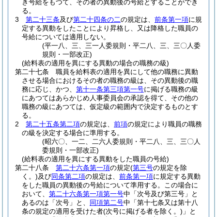
き号給をもつて、その者の異動後の号給とすることができ
る。
3
第二十三条
及び
第二十四条の二
の規定は、
前条第一項
に規
定する異動をしたことにより昇格し、又は降格した職員の
号給については適用しない。
(平一八、三、三一人委規則・平二八、三、三〇人委
規則・一部改正)
(給料表の適用を異にする異動の場合の職務の級)
第二十七条
職員を給料表の適用を異にして他の職務に異動
させる場合におけるその者の職務の級は、その異動後の職
務に応じ、かつ、
第十一条第三項第一号
に掲げる職務の級
にあつてはあらかじめ人事委員会の承認を得て、その他の
職務の級にあつては、仮定級の範囲内で決定するものとす
る。
2
第二十五条第二項
の規定は、
前項
の規定により職員の職務
の級を決定する場合に準用する。
(昭六〇、一二、二六人委規則・平二八、三、三〇人
委規則・一部改正)
(給料表の適用を異にする異動をした職員の号給)
第二十八条
第二十六条第一項
の規定
(
第三号
の規定を除
く。)
及び
同条第二項
の規定は、
前条第一項
に規定する異動
をした職員の異動後の号給について準用する。
この場合に
おいて、
第二十六条第一項第一号
中「次号及び第三号」と
あるのは「次号」と、
同項第二号
中「第十七条又は第十八
条の規定の適用を受けた者
(次号に掲げる者を除く。)
」と