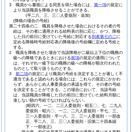
3
職員から書面による同意を得た場合には、
第一項
の規定に
より当該職員を降格させることができる。
(平二八、三、三〇人委規則・追加)
(降格の場合の号給)
第二十四条の二
職員を降格させた場合におけるその者の号
給は、その者に適用される給料表の別に応じ、かつ、降格
した日の前日に受けていた号給に対応する
別表第七の二
に
定める降格時号給対応表の降格後の号給欄に定める号給と
する。
2
職員を降格させた場合で当該降格が二級以上下位の職務の
級への降格であるときにおける
前項
の規定の適用について
は、それぞれ一級下位の職務の級への降格が順次行われた
ものとして取り扱うものとする。
3
前二項
の規定により職員の号給を決定することが著しく不
適当であると認められる場合には、これらの規定にかかわ
らず、あらかじめ人事委員会の承認を得て、その者の号給
を決定することができる。
この場合において、当該号給
は、当該職員が降格した日の前日に受けていた給料月額に
達しない額の号給でなければならない。
(昭四六、一二、二三人委規則・昭五〇、七、二九人
委規則・昭六〇、一二、二六人委規則・平七、三、
三一人委規則・平一八、三、三一人委規則・一部改
正、平二八、三、三〇人委規則・旧第二十四条繰
下・一部改正)