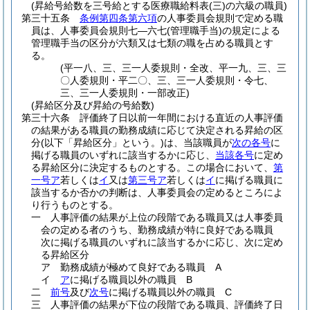
(昇給号給数を三号給とする医療職給料表(三)の六級の職員)
第三十五条
条例第四条第六項
の人事委員会規則で定める職
員は、人事委員会規則七―六七
(管理職手当)
の規定による
管理職手当の区分が六類又は七類の職を占める職員とす
る。
(平一八、三、三一人委規則・全改、平一九、三、三
〇人委規則・平二〇、三、三一人委規則・令七、
三、三一人委規則・一部改正)
(昇給区分及び昇給の号給数)
第三十六条
評価終了日以前一年間における直近の人事評価
の結果がある職員の勤務成績に応じて決定される昇給の区
分
(以下「昇給区分」という。)
は、当該職員が
次の各号
に
掲げる職員のいずれに該当するかに応じ、
当該各号
に定め
る昇給区分に決定するものとする。
この場合において、
第
一号ア
若しくは
イ
又は
第三号ア
若しくは
イ
に掲げる職員に
該当するか否かの判断は、人事委員会の定めるところによ
り行うものとする。
一
人事評価の結果が上位の段階である職員又は人事委員
会の定める者のうち、勤務成績が特に良好である職員
次に掲げる職員のいずれに該当するかに応じ、次に定め
る昇給区分
ア
勤務成績が極めて良好である職員 A
イ
ア
に掲げる職員以外の職員 B
二
前号
及び
次号
に掲げる職員以外の職員 C
三
人事評価の結果が下位の段階である職員、評価終了日