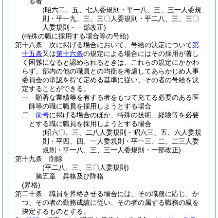
る者
(昭六二、五、七人委規則・平一八、三、三一人委規
則・平一九、三、三〇人委規則・平二八、三、三〇
人委規則・一部改正)
(特殊の職に採用する場合等の号給)
第十八条
次に掲げる場合において、号給の決定について
第
十五条
又は
第十六条
の規定による場合にはその採用が著し
く困難になると認められるときは、これらの規定にかかわ
らず、部内の他の職員との均衡を考慮してあらかじめ人事
委員会の承認を得て定める基準に従い、その者の号給を決
定することができる。
一
顕著な業績等を有する者をもつて充てる必要のある医
師等の職に職員を採用しようとする場合
二
前号
に掲げる場合のほか、特殊の技術、経験等を必要
とする職に職員を採用しようとする場合
(昭六〇、三、二八人委規則・昭六三、五、六人委規
則・平四、四、一人委規則・平一三、二、二三人委
規則・平一八、三、三一人委規則・一部改正)
第十九条
削除
(平二八、三、三〇人委規則)
第五章
昇格及び降格
(昇格)
第二十条
職員を昇格させる場合には、その職務に応じ、か
つ、その者の勤務成績に従い、その者の属する職務の級を
決定するものとする。