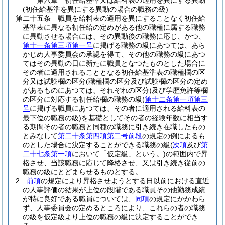
第六章
初任給基準又は給料表の適用を異にする異動
(初任給基準を異にする異動の場合の職務の級)
第二十五条
職員を給料表の適用を異にすることなく初任給
基準表に異なる初任給の定めがある他の職種に属する職務
に異動させる場合には、その異動後の職務に応じ、かつ、
第十一条第三項第一号
に掲げる職務の級にあつては、あら
かじめ人事委員会の承認を得て、その他の職務の級にあつ
てはその異動の日に新たに職員となつたものとした場合に
その者に適用されることとなる初任給基準表の職種欄の区
分又は試験欄の区分
(職種欄の区分及び試験欄の区分の定め
があるものにあつては、それぞれの区分)
及び学歴免許等欄
の区分に対応する初任給欄の職務の級
(
第十二条第一項第三
号
に掲げる職員にあつては、その者に適用される給料表の
最下位の職務の級)
を基礎としてその者の経験年数に相当す
る期間その者の職務と同種の職務に引き続き在職したもの
とみなして
第二十条第四項第二号前段
の規定の例によるも
のとした場合に決定することができる職務の級
(
次項
及び
第
二十七条第一項
において「仮定級」という。)
の範囲内で昇
格させ、当該職務に応じて降格させ、又は引き続き従前の
職務の級にとどまらせるものとする。
2
前項
の規定により昇格させようとする日以前における直近
の人事評価の結果が上位の段階である職員その他勤務成績
が特に良好である職員については、
同項
の規定にかかわら
ず、人事委員会の定めるところにより、これらの者の職務
の級を仮定級より上位の職務の級に決定することができ