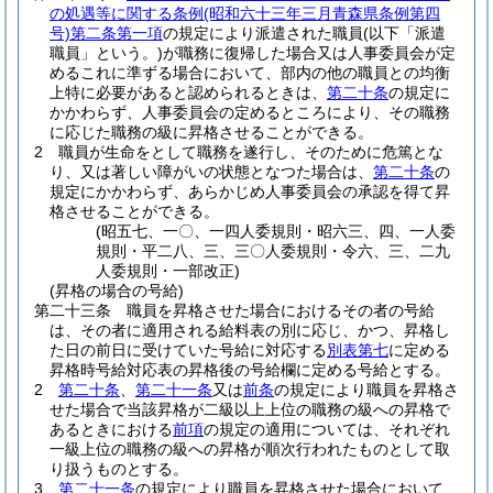
の処遇等に関する条例
(昭和六十三年三月青森県条例第四
号)
第二条第一項
の規定により派遣された職員
(以下「派遣
職員」という。)
が職務に復帰した場合又は人事委員会が定
めるこれに準ずる場合において、部内の他の職員との均衡
上特に必要があると認められるときは、
第二十条
の規定に
かかわらず、人事委員会の定めるところにより、その職務
に応じた職務の級に昇格させることができる。
2
職員が生命をとして職務を遂行し、そのために危篤とな
り、又は著しい障がいの状態となつた場合は、
第二十条
の
規定にかかわらず、あらかじめ人事委員会の承認を得て昇
格させることができる。
(昭五七、一〇、一四人委規則・昭六三、四、一人委
規則・平二八、三、三〇人委規則・令六、三、二九
人委規則・一部改正)
(昇格の場合の号給)
第二十三条
職員を昇格させた場合におけるその者の号給
は、その者に適用される給料表の別に応じ、かつ、昇格し
た日の前日に受けていた号給に対応する
別表第七
に定める
昇格時号給対応表の昇格後の号給欄に定める号給とする。
2
第二十条
、
第二十一条
又は
前条
の規定により職員を昇格さ
せた場合で当該昇格が二級以上上位の職務の級への昇格で
あるときにおける
前項
の規定の適用については、それぞれ
一級上位の職務の級への昇格が順次行われたものとして取
り扱うものとする。
3
第二十一条
の規定により職員を昇格させた場合において、