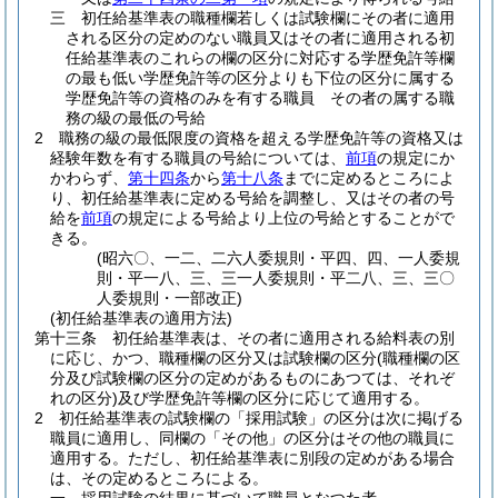
三
初任給基準表の職種欄若しくは試験欄にその者に適用
される区分の定めのない職員又はその者に適用される初
任給基準表のこれらの欄の区分に対応する学歴免許等欄
の最も低い学歴免許等の区分よりも下位の区分に属する
学歴免許等の資格のみを有する職員 その者の属する職
務の級の最低の号給
2
職務の級の最低限度の資格を超える学歴免許等の資格又は
経験年数を有する職員の号給については、
前項
の規定にか
かわらず、
第十四条
から
第十八条
までに定めるところによ
り、初任給基準表に定める号給を調整し、又はその者の号
給を
前項
の規定による号給より上位の号給とすることがで
きる。
(昭六〇、一二、二六人委規則・平四、四、一人委規
則・平一八、三、三一人委規則・平二八、三、三〇
人委規則・一部改正)
(初任給基準表の適用方法)
第十三条
初任給基準表は、その者に適用される給料表の別
に応じ、かつ、職種欄の区分又は試験欄の区分
(職種欄の区
分及び試験欄の区分の定めがあるものにあつては、それぞ
れの区分)
及び学歴免許等欄の区分に応じて適用する。
2
初任給基準表の試験欄の「採用試験」の区分は次に掲げる
職員に適用し、同欄の「その他」の区分はその他の職員に
適用する。
ただし、初任給基準表に別段の定めがある場合
は、その定めるところによる。