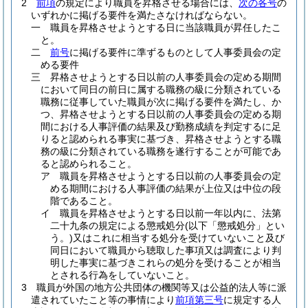
2
前項
の規定により職員を昇格させる場合には、
次の各号
の
いずれかに掲げる要件を満たさなければならない。
一
職員を昇格させようとする日に当該職員が昇任したこ
と。
二
前号
に掲げる要件に準ずるものとして人事委員会の定
める要件
三
昇格させようとする日以前の人事委員会の定める期間
において同日の前日に属する職務の級に分類されている
職務に従事していた職員が次に掲げる要件を満たし、か
つ、昇格させようとする日以前の人事委員会の定める期
間における人事評価の結果及び勤務成績を判定するに足
りると認められる事実に基づき、昇格させようとする職
務の級に分類されている職務を遂行することが可能であ
ると認められること。
ア
職員を昇格させようとする日以前の人事委員会の定
める期間における人事評価の結果が上位又は中位の段
階であること。
イ
職員を昇格させようとする日以前一年以内に、法第
二十九条の規定による懲戒処分
(以下「懲戒処分」とい
う。)
又はこれに相当する処分を受けていないこと及び
同日において職員から聴取した事項又は調査により判
明した事実に基づきこれらの処分を受けることが相当
とされる行為をしていないこと。
3
職員が外国の地方公共団体の機関等又は公益的法人等に派
遣されていたこと等の事情により
前項第三号
に規定する人