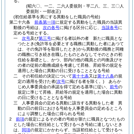
る。
(昭六〇、一二、二六人委規則・平二八、三、三〇人
委規則・一部改正)
(初任給基準を異にする異動をした職員の号給)
第二十六条
前条第一項
に規定する異動をした職員の当該異
動後の号給は、
次の各号
に掲げる区分に応じ、
当該各号
に
定める号給とする。
一
次号
及び
第三号
に掲げる者以外の者 新たに職員とな
つたとき
(免許等を必要とする職務に異動した者にあつて
は、その免許等を取得したとき)
から異動後の職務と同種
の職務に引き続き在職したものとみなしてそのときの初
任給を基礎とし、かつ、部内の他の職員との均衡及びそ
の者の従前の勤務成績を考慮して昇格、昇給等の規定を
適用した場合に異動の日に受けることとなる号給
二
その初任給の決定について
第十七条
又は
第十八条
の規
定の適用を受けた者
(
次号
に掲げる者を除く。)
あらか
じめ人事委員会の承認を得て定める基準に従い、
前号
の
規定に準じて昇格、昇給等の規定を適用した場合に異動
の日に受けることとなる号給
三
人事委員会の定める異動に該当する異動をした者 異
動の日の前日における号給を人事委員会の定めるところ
により調整した場合に得られる号給
2
前項
の規定によるその者の号給が新たに職員となつたもの
とした場合に初任給として受けるべき号給に達しないとき
は、
同項
の規定にかかわらず、当該初任給として受けるべ