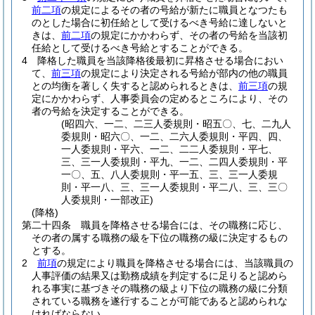
前二項
の規定によるその者の号給が新たに職員となつたも
のとした場合に初任給として受けるべき号給に達しないと
きは、
前二項
の規定にかかわらず、その者の号給を当該初
任給として受けるべき号給とすることができる。
4
降格した職員を当該降格後最初に昇格させる場合におい
て、
前三項
の規定により決定される号給が部内の他の職員
との均衡を著しく失すると認められるときは、
前三項
の規
定にかかわらず、人事委員会の定めるところにより、その
者の号給を決定することができる。
(昭四六、一二、二三人委規則・昭五〇、七、二九人
委規則・昭六〇、一二、二六人委規則・平四、四、
一人委規則・平六、一二、二二人委規則・平七、
三、三一人委規則・平九、一二、二四人委規則・平
一〇、五、八人委規則・平一五、三、三一人委規
則・平一八、三、三一人委規則・平二八、三、三〇
人委規則・一部改正)
(降格)
第二十四条
職員を降格させる場合には、その職務に応じ、
その者の属する職務の級を下位の職務の級に決定するもの
とする。
2
前項
の規定により職員を降格させる場合には、当該職員の
人事評価の結果又は勤務成績を判定するに足りると認めら
れる事実に基づきその職務の級より下位の職務の級に分類
されている職務を遂行することが可能であると認められな
ければならない。