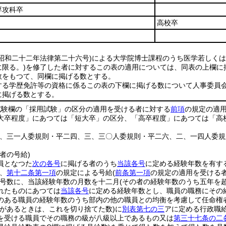
専攻科卒
高校卒
(昭和二十二年法律第二十六号)
による大学院博士課程のうち医学若しくは
限る。)
を修了した者に対するこの表の適用については、同表の上欄に
数をもつて、同欄に掲げる数とする。
する学歴免許等の資格に係るこの表の下欄に掲げる数について人事委員
に掲げる数とする。
試験欄の「採用試験」の区分の適用を受ける者に対する
前項
の規定の適
大卒程度」にあつては「短大卒」の区分、「高卒程度」にあつては「高
三、三一人委規則・平二四、三、三〇人委規則・平二六、二、一四人委
者の号給)
員となつた
次の各号
に掲げる者のうち
当該各号
に定める経験年数を有す
、
第十二条第一項
の規定による号給
(
前条第一項
の規定の適用を受ける
号数に、当該経験年数の月数を十二月
(その者の経験年数のうち五年を
れたものにあつては
当該各号
に定める経験年数とし、職員の職務にその
のある職員の経験年数のうち部内の他の職員との均衡を考慮して任命権
数があるときは、これを切り捨てた数)
に
別表第七の三
アに定める行政職
を受ける職員でその職務の級が八級以上であるもの又は
第三十七条の二