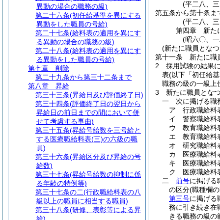
(平二八、
異動の場合の職務の級)
第五条から第十条ま
第二十六条
(初任給基準を異にする
(平二八、
異動をした職員の号給)
第四章
新た
第二十七条
(給料表の適用を異にす
(昭六〇、
る異動の場合の職務の級)
(新たに職員となつ
第二十八条
(給料表の適用を異にす
第十一条
新たに職
る異動をした職員の号給)
2
採用試験の結果
第七章
削除
表
(以下「初任給基
第二十九条から第三十二条まで
職務の級の一級上
第八章
昇給
3
新たに職員とな
第三十三条
(昇給日及び評価終了日)
一
次に掲げる職
第三十四条
(評価終了日の翌日から
ア
行政職給料
昇給日の前日までの間において併
イ
警察職給料
せて考慮する事由)
ウ
教育職給料
第三十五条
(昇給号給数を三号給と
エ
教育職給料
する医療職給料表(三)の六級の職
オ
研究職給料
員)
カ
医療職給料
第三十六条
(昇給区分及び昇給の号
キ
医療職給料
給数)
ク
医療職給料
第三十七条
(昇給号給数の抑制に係
二
前号
に掲げる
る年齢の特例等)
の区分
(職種欄
第三十七条の二
(行政職給料表の八
第三号
に掲げる
級以上の職員に相当する職員)
務に引き続き在
第三十八条
(研修、表彰等による昇
きる職務の級の
給)