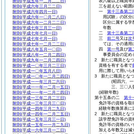
表八級以上職員等
附則
(平成五年一二月二二日)
三を超えない範囲
附則
(平成六年三月二二日)
一
第十三条第二
附則
(平成六年四月一日)
用試験」の区分
附則
(平成六年一〇月二八日)
区分に属する学
附則
(平成六年一二月二二日)
年数
附則
(平成七年三月三一日)
二
第十三条第二
附則
(平成七年七月一日)
三
前二号
又は
次
附則
(平成七年七月一日)
ては、その適用
附則
(平成七年一二月二二日)
四
第一号
及び
第
附則
(平成八年五月一〇日)
事委員会の定め
附則
(平成八年一二月二四日)
2
新たに職員とな
附則
(平成九年一二月二四日)
資格を有する者で
附則
(平成一〇年三月二三日)
用に際して用いら
附則
(平成一〇年五月八日)
3
新たに職員とな
附則
(平成一〇年一二月二四日)
(昭四六、
附則
(平成一一年三月二六日)
三、三〇人
附則
(平成一一年一二月一五日)
(経験年数)
附則
(平成一一年一二月二四日)
第十五条の二
第十
附則
(平成一三年二月二三日)
免許等の資格を取
附則
(平成一三年三月三〇日)
経験年数換算表に
附則
(平成一四年三月二九日)
2
新たに職員とな
附則
(平成一四年一二月二五日)
該学歴免許等の資
附則
(平成一五年三月三一日)
免許等の資格のい
附則
(平成一五年一一月二九日)
加える年数又は減
附則
(平成一六年三月一二日)