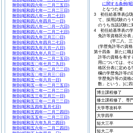
に関する条例
(
附則
(昭和四六年一二月二五日)
となつた者
附則
(昭和四七年一二月二三日)
3
初任給基準表
(
附則
(昭和四八年一月二七日)
て、採用試験のう
附則
(昭和四八年四月二一日)
のうち当該試験に
附則
(昭和四八年一〇月一六日)
4
初任給基準表の
附則
(昭和四八年一二月二七日)
免許等資格区分表
附則
(昭和四九年三月三〇日)
(平二八、
附則
(昭和四九年四月二七日)
(学歴免許等の資格
附則
(昭和四九年六月一八日)
第十四条
新たに職
附則
(昭和四九年八月三一日)
許等の資格を有す
附則
(昭和四九年一二月二五日)
用については、そ
附則
(昭和五〇年七月二九日)
格区分表に定める
附則
(昭和五〇年一二月二二日)
欄の学歴免許等の
附則
(昭和五〇年三月三〇日)
学歴免許等の資格
附則
(昭和五一年六月一日)
数」という。)
に四
附則
(昭和五一年一二月二五日)
附則
(昭和五二年一二月二二日)
博士課程修了
附則
(昭和五三年三月三一日)
修士課程修了、専
附則
(昭和五三年一二月二二日)
附則
(昭和五四年五月七日)
大学専攻科卒
附則
(昭和五四年一二月二四日)
大学四卒
附則
(昭和五五年一二月二三日)
附則
(昭和五六年九月二四日)
短大三卒
附則
(昭和五六年一二月二四日)
短大二卒