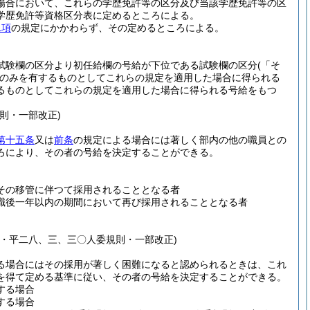
場合において、これらの学歴免許等の区分及び当該学歴免許等の区
学歴免許等資格区分表に定めるところによる。
二項
の規定にかかわらず、その定めるところによる。
試験欄の区分より初任給欄の号給が下位である試験欄の区分
(「そ
のみを有するものとしてこれらの規定を適用した場合に得られる
るものとしてこれらの規定を適用した場合に得られる号給をもつ
則・一部改正)
第十五条
又は
前条
の規定による場合には著しく部内の他の職員との
ろにより、その者の号給を決定することができる。
その移管に伴つて採用されることとなる者
職後一年以内の期間において再び採用されることとなる者
・平二八、三、三〇人委規則・一部改正)
る場合にはその採用が著しく困難になると認められるときは、これ
を得て定める基準に従い、その者の号給を決定することができる。
する場合
する場合