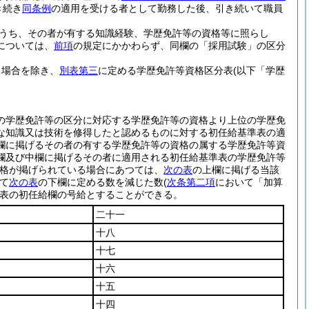
き続き
同条例
の適用を受ける者として勤務した後、引き続いて職員
うち、その者が有する知識経験、学歴免許等の資格等に照らし
については、
前項
の規定にかかわらず、同欄の「採用試験」の区分
る場合を除き、
別表第三
に定める学歴免許等資格区分表
(以下「学歴
の学歴免許等の区分に対応する学歴免許等の資格より上位の学歴免
な知識又は技術を修得したと認めるものに対する初任給基準表の適
欄に掲げるその者の有する学歴免許等の資格の属する学歴免許等資
欄及び中欄に掲げるその者に適用される初任給基準表の学歴免許等
資格が掲げられている場合にあつては、
次の表
の上欄に掲げる当該
て
次の表
の下欄に定める数を減じた数
(
次条第二項
において「加算
表の初任給欄の号給とすることができる。
二十一
十八
十七
十六
十五
十四