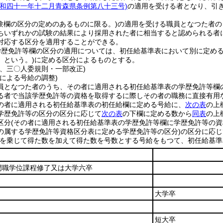
昭和四十一年十二月青森県条例第八十三号)
の適用を受ける者となり、引
試験欄の区分の定めのあるものに限る。)
の適用を受ける職員となつた者の
ちいずれかの試験の結果により採用された者に相当すると認められる者
対応する区分を適用することができる。
学歴免許等欄の区分の適用については、初任給基準表において別に定め
」という。)
に定める区分によるものとする。
三、三〇人委規則・一部改正)
による号給の調整)
員となつた者のうち、その者に適用される初任給基準表の学歴免許等欄
る者で当該学歴免許等の資格を取得するに際しその者の職務に直接有用
の者に適用される初任給基準表の初任給欄に定める号給に、
次の表
の上
学歴免許等の区分の区分に応じて
次の表
の下欄に定める数から
同表
の上
区分
(その者に適用される初任給基準表の学歴免許等欄に学歴免許等の
の属する学歴免許等資格区分表に定める学歴免許等の区分)
の区分に応じ
を乗じて得た数を加えて得た数を号数とする号給をもつて、初任給基準
門職学位課程修了又は大学六卒
大学卒
短大卒