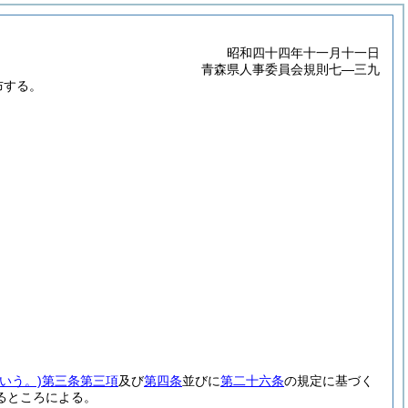
昭和四十四年十一月十一日
青森県人事委員会規則七―三九
布する。
いう。)
第三条第三項
及び
第四条
並びに
第二十六条
の規定に基づく
るところによる。