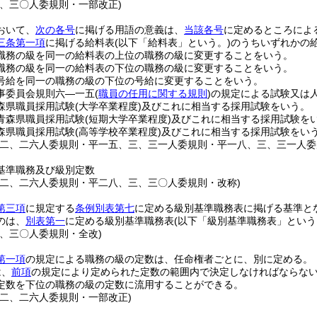
三、三〇人委規則・一部改正)
おいて、
次の各号
に掲げる用語の意義は、
当該各号
に定めるところによ
三条第一項
に掲げる給料表
(以下「給料表」という。)
のうちいずれかの
職務の級を同一の給料表の上位の職務の級に変更することをいう。
職務の級を同一の給料表の下位の職務の級に変更することをいう。
号給を同一の職務の級の下位の号給に変更することをいう。
事委員会規則六―一五
(
職員の任用に関する規則
)
の規定による試験又は
森県職員採用試験
(大学卒業程度)
及びこれに相当する採用試験をいう。
青森県職員採用試験
(短期大学卒業程度)
及びこれに相当する採用試験を
森県職員採用試験
(高等学校卒業程度)
及びこれに相当する採用試験をい
一二、二六人委規則・平一五、三、三一人委規則・平一八、三、三一人
基準職務及び級別定数
一二、二六人委規則・平二八、三、三〇人委規則・改称)
第三項
に規定する
条例別表第七
に定める級別基準職務表に掲げる基準と
のは、
別表第一
に定める級別基準職務表
(以下「級別基準職務表」という
三、三〇人委規則・全改)
第一項
の規定による職務の級の定数は、任命権者ごとに、別に定める。
は、
前項
の規定により定められた定数の範囲内で決定しなければならな
定数を下位の職務の級の定数に流用することができる。
一二、二六人委規則・一部改正)