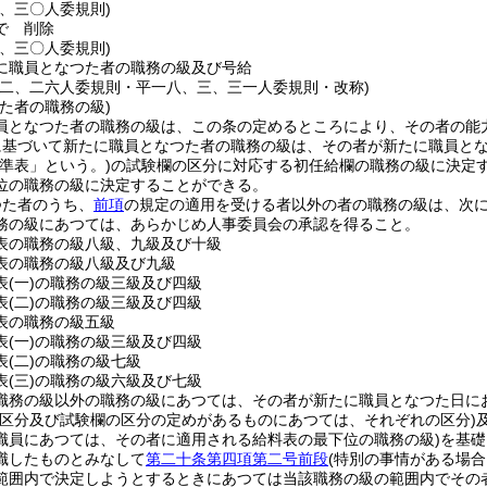
三、三〇人委規則)
で
削除
三、三〇人委規則)
に職員となつた者の職務の級及び号給
一二、二六人委規則・平一八、三、三一人委規則・改称)
た者の職務の級)
員となつた者の職務の級は、この条の定めるところにより、その者の能
に基づいて新たに職員となつた者の職務の級は、その者が新たに職員と
準表」という。)
の試験欄の区分に対応する初任給欄の職務の級に決定
位の職務の級に決定することができる。
つた者のうち、
前項
の規定の適用を受ける者以外の者の職務の級は、次
務の級にあつては、あらかじめ人事委員会の承認を得ること。
表の職務の級八級、九級及び十級
表の職務の級八級及び九級
表
(一)
の職務の級三級及び四級
表
(二)
の職務の級三級及び四級
表の職務の級五級
表
(一)
の職務の級三級及び四級
表
(二)
の職務の級七級
表
(三)
の職務の級六級及び七級
職務の級以外の職務の級にあつては、その者が新たに職員となつた日に
の区分及び試験欄の区分の定めがあるものにあつては、それぞれの区分)
職員にあつては、その者に適用される給料表の最下位の職務の級)
を基礎
職したものとみなして
第二十条第四項第二号前段
(特別の事情がある場
範囲内で決定しようとするときにあつては当該職務の級の範囲内でその