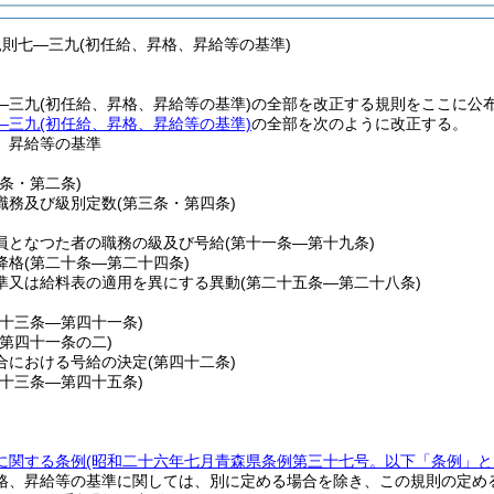
規則七―三九(初任給、昇格、昇給等の基準)
―三九(初任給、昇格、昇給等の基準)の全部を改正する規則をここに公
―三九(初任給、昇格、昇給等の基準)
の全部を次のように改正する。
、昇給等の基準
一条・第二条)
職務及び級別定数
(第三条・第四条)
員となつた者の職務の級及び号給
(第十一条―第十九条)
降格
(第二十条―第二十四条)
準又は給料表の適用を異にする異動
(第二十五条―第二十八条)
三十三条―第四十一条)
(第四十一条の二)
合における号給の決定
(第四十二条)
四十三条―第四十五条)
に関する条例
(昭和二十六年七月青森県条例第三十七号。以下「条例」と
格、昇給等の基準に関しては、別に定める場合を除き、この規則の定め