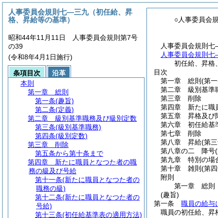
人事委員会規則七―三九（初任給、昇
格、昇給等の基準）
○人事委員会
昭和44年11月11日 人事委員会規則第7号
人事委員会規則七
の39
人事委員会規則七
(令和8年4月1日施行)
初任給、昇格
目次
条項目次
沿革
第一章
総則
(第
本則
第二章
級別基準
第一章
総則
第三章
削除
第一条
(趣旨)
第四章
新たに職
第二条
(定義)
第五章
昇格及び
第二章
級別基準職務及び級別定数
第六章
初任給基
第三条
(級別基準職務)
第七章
削除
第四条
(級別定数)
第八章
昇給
(第
第三章
削除
第八章の二
降号
第五条から第十条まで
第九章
特別の場
第四章
新たに職員となつた者の職
第十章
雑則
(第
務の級及び号給
附則
第十一条
(新たに職員となつた者の
第一章
総則
職務の級)
(趣旨)
第十二条
(新たに職員となつた者の
第一条
職員の給与
号給)
職員の初任給、昇
第十三条
(初任給基準表の適用方法)