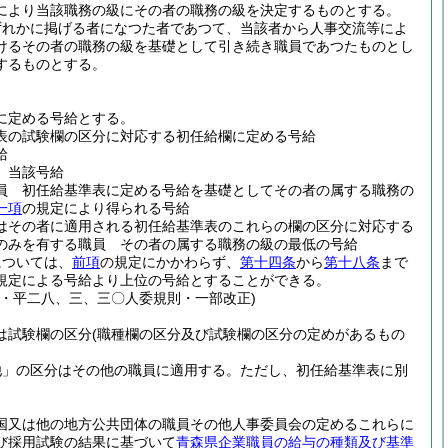
により当該職務の級にその者の職務の級を決定するものとする。
ずれかに掲げる者になつた者であつて、当該者から人事交流等によ
けるその者の職務の級を基礎として引き続き職員であつたものとし
するものとする。
に定める号給とする。
表の試験欄の区分に対応する初任給欄に定める号給
給
 当該号給
員 初任給基準表に定める号給を基礎としてその者の属する職務の
一項
の規定により得られる号給
はその者に適用される初任給基準表のこれらの欄の区分に対応する
のみを有する職員 その者の属する職務の級の最低の号給
については、
前項
の規定にかかわらず、
第十四条
から
第十八条
まで
規定による号給より上位の号給とすることができる。
・平二八、三、三〇人委規則・一部改正)
は試験欄の区分
(職種欄の区分及び試験欄の区分の定めがあるもの
他」の区分はその他の職員に適用する。
ただし、初任給基準表に別
国又は他の地方公共団体の職員その他人事委員会の定めるこれらに
び採用試験の結果に基づいて
青森県企業職員の給与の種類及び基準