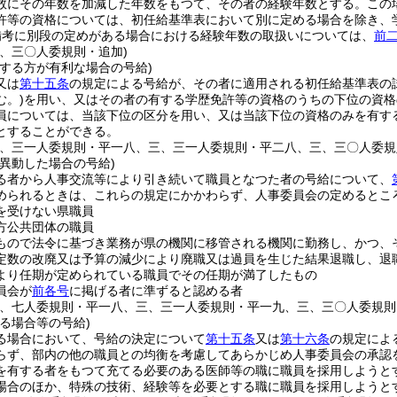
数にその年数を加減した年数をもつて、その者の経験年数とする。
この
許等の資格については、初任給基準表において別に定める場合を除き、
備考に別段の定めがある場合における経験年数の取扱いについては、
前
三、三〇人委規則・追加)
用する方が有利な場合の号給)
又は
第十五条
の規定による号給が、その者に適用される初任給基準表の
む。)
を用い、又はその者の有する学歴免許等の資格のうちの下位の資格
員については、当該下位の区分を用い、又は当該下位の資格のみを有す
とすることができる。
三、三一人委規則・平一八、三、三一人委規則・平二八、三、三〇人委規
異動した場合の号給)
る者から人事交流等により引き続いて職員となつた者の号給について、
められるときは、これらの規定にかかわらず、人事委員会の定めるとこ
を受けない県職員
方公共団体の職員
もので法令に基づき業務が県の機関に移管される機関に勤務し、かつ、
定数の改廃又は予算の減少により廃職又は過員を生じた結果退職し、退
より任期が定められている職員でその任期が満了したもの
員会が
前各号
に掲げる者に準ずると認める者
五、七人委規則・平一八、三、三一人委規則・平一九、三、三〇人委規則
る場合等の号給)
る場合において、号給の決定について
第十五条
又は
第十六条
の規定によ
らず、部内の他の職員との均衡を考慮してあらかじめ人事委員会の承認
を有する者をもつて充てる必要のある医師等の職に職員を採用しようと
場合のほか、特殊の技術、経験等を必要とする職に職員を採用しようと