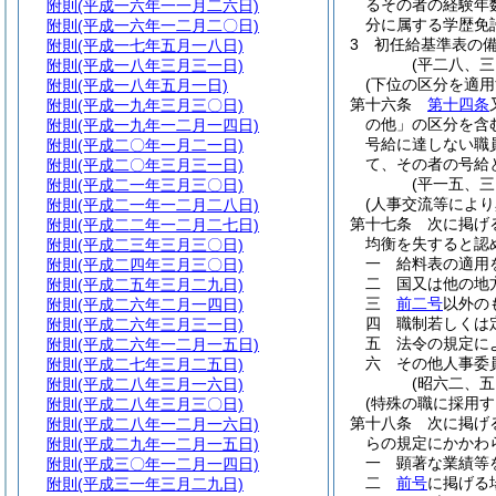
るその者の経験年
附則
(平成一六年一一月二六日)
分に属する学歴免
附則
(平成一六年一二月二〇日)
3
初任給基準表の
附則
(平成一七年五月一八日)
(平二八、
附則
(平成一八年三月三一日)
(下位の区分を適
附則
(平成一八年五月一日)
第十六条
第十四条
附則
(平成一九年三月三〇日)
の他」の区分を含
附則
(平成一九年一二月一四日)
号給に達しない職
附則
(平成二〇年一月二一日)
て、その者の号給
附則
(平成二〇年三月三一日)
(平一五、
附則
(平成二一年三月三〇日)
(人事交流等により
附則
(平成二一年一二月二八日)
第十七条
次に掲げ
附則
(平成二二年一二月二七日)
均衡を失すると認
附則
(平成二三年三月三〇日)
一
給料表の適用
附則
(平成二四年三月三〇日)
二
国又は他の地
附則
(平成二五年三月二九日)
三
前二号
以外の
附則
(平成二六年二月一四日)
四
職制若しくは
附則
(平成二六年三月三一日)
五
法令の規定に
附則
(平成二六年一二月一五日)
六
その他人事委
附則
(平成二七年三月二五日)
(昭六二、
附則
(平成二八年三月一六日)
(特殊の職に採用す
附則
(平成二八年三月三〇日)
第十八条
次に掲げ
附則
(平成二八年一二月一六日)
らの規定にかかわ
附則
(平成二九年一二月一五日)
一
顕著な業績等
附則
(平成三〇年一二月一四日)
二
前号
に掲げる
附則
(平成三一年三月二九日)