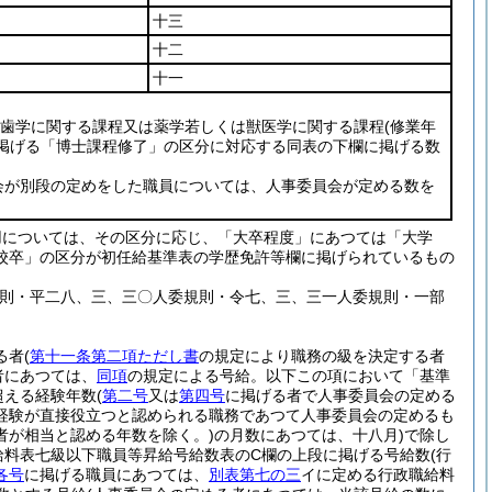
十三
十二
十一
歯学に関する課程又は薬学若しくは獣医学に関する課程
(修業年
掲げる「博士課程修了」の区分に対応する同表の下欄に掲げる数
会が別段の定めをした職員については、人事委員会が定める数を
用については、その区分に応じ、「大卒程度」にあつては「大学
校卒」の区分が初任給基準表の学歴免許等欄に掲げられているもの
規則・平二八、三、三〇人委規則・令七、三、三一人委規則・一部
る者
(
第十一条第二項ただし書
の規定により職務の級を決定する者
者にあつては、
同項
の規定による号給。以下この項において「基準
超える経験年数
(
第二号
又は
第四号
に掲げる者で人事委員会の定める
経験が直接役立つと認められる職務であつて人事委員会の定めるも
者が相当と認める年数を除く。)
の月数にあつては、十八月)
で除し
給料表七級以下職員等昇給号給数表のC欄の上段に掲げる号給数
(行
各号
に掲げる職員にあつては、
別表第七の三
イに定める行政職給料