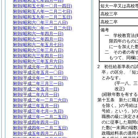
附則
(昭和五七年四月一日)
附則
(昭和五七年一〇月一四日)
短大一卒又は高校
附則
(昭和五八年一二月二七日)
高校三卒
附則
(昭和五九年一二月二五日)
高校二卒
附則
(昭和六〇年三月二八日)
附則
(昭和六〇年一二月二六日)
備考
附則
(昭和六一年四月一日)
一 学校教育法
附則
(昭和六二年四月一日)
限四年のものに
附則
(昭和六二年五月七日)
に一を加えた
附則
(昭和六三年三月八日)
二 その者の有
附則
(昭和六三年四月一日)
もつて、同欄
附則
(昭和六三年五月六日)
2
初任給基準表の
附則
(平成元年一月二六日)
卒」の区分、「短
附則
(平成元年五月一〇日)
とみなす。
附則
(平成元年一二月二二日)
(平一八、
附則
(平成二年三月三一日)
改正)
附則
(平成二年五月一日)
(経験年数を有する
附則
(平成二年六月一日)
第十五条
新たに職
附則
(平成二年一二月二六日)
を除く。)
の号給は
附則
(平成三年五月一日)
号給」という。)
の
附則
(平成三年七月一九日)
職務の級に決定さ
附則
(平成三年一二月二五日)
のに従事した期間
附則
(平成四年四月一日)
た数
(一未満の端
附則
(平成四年一二月二五日)
政職給料表の適用
附則
(平成五年四月二八日)