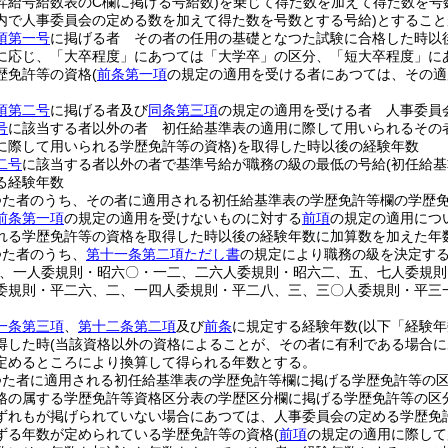
昇給号給数表のC欄に掲げる号給数)
を乗じて得た数を加えて得た数を号
内で人事委員会の定める数を加えて得た数を号数とする号給)
とすること
項第一号
に掲げる者 その者の任用の基礎となつた試験に合格した時以
に応じ、「大卒程度」にあつては「大学卒」の区分、「短大卒程度」に
歴免許等の資格
(
前条第一項
の規定の適用を受ける者にあつては、その適
項第二号
に掲げる者及び
同条第三項
の規定の適用を受ける者 人事委員
号
に該当する者以外の者 初任給基準表の適用に際して用いられるその
に際して用いられる学歴免許等の資格)
を取得した時以後の経験年数
二号
に該当する者以外の者で基準号給が職務の級の最低の号給
(初任給
る経験年数
つた者のうち、その者に適用される初任給基準表の学歴免許等欄の学歴
前条第一項
の規定の適用を受けないものに対する
前項
の規定の適用につ
れる学歴免許等の資格を取得した時以後の経験年数に加算数を加えた年
つた者のうち、
第十一条第二項ただし書
の規定により職務の級を決定す
一、一人委規則・昭六〇・一二、二六人委規則・昭六二、五、七人委規
委規則・平二六、二、一四人委規則・平二八、三、三〇人委規則・平三
一条第三項
、
第十二条第二項
及び
前条
に規定する経験年数
(以下「経験年
得した時
(当該資格以外の資格によることが、その者に有利である場合に
定めるところにより換算して得られる年数とする。
つた者に適用される初任給基準表の学歴免許等欄に掲げる学歴免許等の
格の属する学歴免許等資格区分表の学歴区分欄に掲げる学歴免許等の区
ずれもが掲げられていない場合にあつては、人事委員会の定める学歴免
ずる年数が定められている学歴免許等の資格
(
前項
の規定の適用に際して