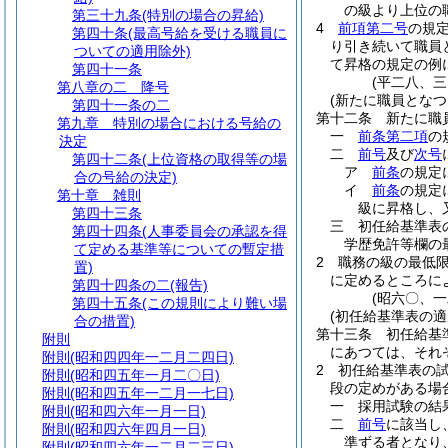
の級より上位の
第三十九条
(特別の場合の昇給)
4
前項第二号
の規
第四十条
(最高号給を受ける職員に
り引き続いて職員
ついての適用除外)
て昇格の規定の例
第四十一条
(平二八、
第八章の二
降号
(新たに職員となつ
第四十一条の二
第十二条
新たに職
第九章
特別の場合における号給の
一
前条第二項
の
決定
二
前号
及び
次号
第四十二条
(上位資格の取得等の場
ア
前条
の規定
合の号給の決定)
イ
前条
の規定
第十章
雑則
級に昇格し、
第四十三条
三
初任給基準表
第四十四条
(人事委員会の承認を得
学歴免許等欄の
て定める基準等についての暫定措
2
職務の級の最低
置)
に定めるところに
第四十四条の二
(報告)
(昭六〇、
第四十五条
(この規則により難い場
(初任給基準表の適
合の措置)
第十三条
初任給基
附則
にあつては、それ
附則
(昭和四四年一二月二四日)
2
初任給基準表の
附則
(昭和四五年一月二〇日)
段の定めがある場
附則
(昭和四五年一二月一七日)
一
採用試験の結
附則
(昭和四六年一月一日)
二
前号
に該当し
附則
(昭和四六年四月一日)
準ずる者となり
附則
(昭和四六年一二月二三日)