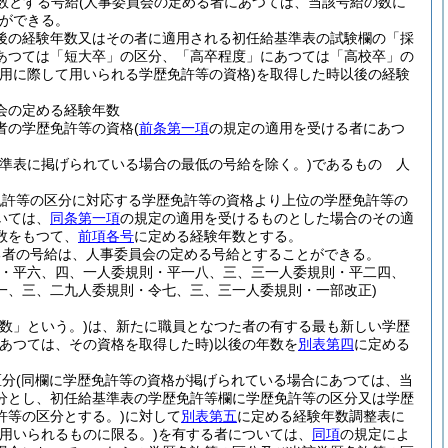
数とする号給
(人事委員会の定める者にあつては、当該号給の数に
ができる。
後の経験年数又はその者に適用される初任給基準表の試験欄の「採
あつては「短大卒」の区分、「高卒程度」にあつては「高校卒」の
用に際して用いられる学歴免許等の資格)
を取得した時以後の経験
会の定める経験年数
者の学歴免許等の資格
(
前条第一項
の規定の適用を受ける者にあつ
基準表に掲げられている場合の最低の号給を除く。)
であるもの 人
免許等の区分に対応する学歴免許等の資格より上位の学歴免許等の
いては、
同条第一項
の規定の適用を受けるものとした場合のその適
数をもつて、
前項各号
に定める経験年数とする。
る者の号給は、人事委員会の定める号給とすることができる。
則・平六、四、一人委規則・平一八、三、三一人委規則・平二四、
一、三、二九人委規則・令七、三、三一人委規則・一部改正)
数」という。)
は、新たに職員となつた者の有する最も新しい学歴
あつては、その資格を取得した時)
以後の年数を
別表第四
に定める
区分
(同欄に学歴免許等の資格が掲げられている場合にあつては、当
分とし、初任給基準表の学歴免許等欄に学歴免許等の区分又は学歴
許等の区分とする。)
に対して
別表第五
に定める経験年数調整表に
用いられるものに限る。)
を有する者については、
同項
の規定によ