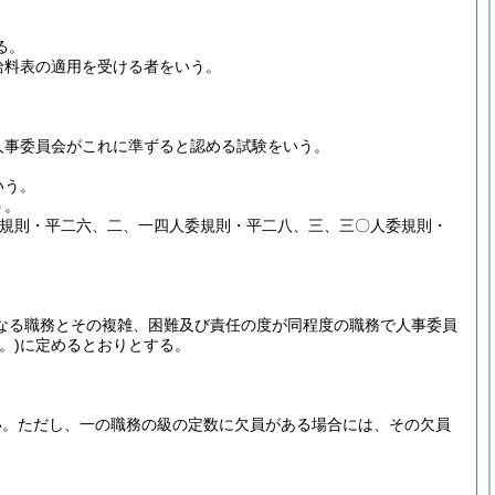
る。
給料表の適用を受ける者をいう。
人事委員会がこれに準ずると認める試験をいう。
いう。
う。
委規則・平二六、二、一四人委規則・平二八、三、三〇人委規則・
なる職務とその複雑、困難及び責任の度が同程度の職務で人事委員
。)
に定めるとおりとする。
い。
ただし、一の職務の級の定数に欠員がある場合には、その欠員