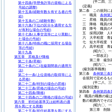
(平二四、
第十四条
(学歴免許等の資格による
(定義)
号給の調整)
第二条
この規則に
第十五条
(経験年数を有する者の号
一
職員
条例第
給)
二
昇格 職員の
第十五条の二
(経験年数)
三
降格 職員の
第十六条
(下位の区分を適用する方
四
降号 職員の
が有利な場合の号給)
五
採用試験 人
第十七条
(人事交流等により異動し
六
大卒程度 青
た場合の号給)
七
短大卒程度 
第十八条
(特殊の職に採用する場合
八
高卒程度 青
等の号給)
(昭六〇、
第十九条
一部改正)
第五章
昇格及び降格
第二章
級別
第二十条
(昇格)
(昭六〇、
第二十条の二
(在級期間表の適用方
(級別基準職務)
法)
第三条
条例第三条
第二十一条
(上位資格の取得等によ
会規則で定めるも
る昇格)
(平二八、
第二十二条
(特別の場合の昇格)
(級別定数)
第二十三条
(昇格の場合の号給)
第四条
条例第四条
第二十四条
(降格)
2
職員の職務の級
第二十四条の二
(降格の場合の号給)
数の範囲内でその
第六章
初任給基準又は給料表の適
(昭六〇、
用を異にする異動
第三章
削除
第二十五条
(初任給基準を異にする