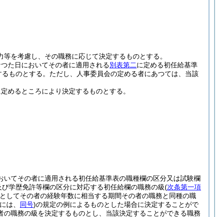
力等を考慮し、その職務に応じて決定するものとする。
なつた日においてその者に適用される
別表第二
に定める初任給基準
するものとする。
ただし、人事委員会の定める者にあつては、当該
に定めるところにより決定するものとする。
おいてその者に適用される初任給基準表の職種欄の区分又は試験欄
及び学歴免許等欄の区分に対応する初任給欄の職務の級
(
次条第一項
としてその者の経験年数に相当する期間その者の職務と同種の職
合には、
同号
)
の規定の例によるものとした場合に決定することがで
者の職務の級を決定するものとし、当該決定することができる職務