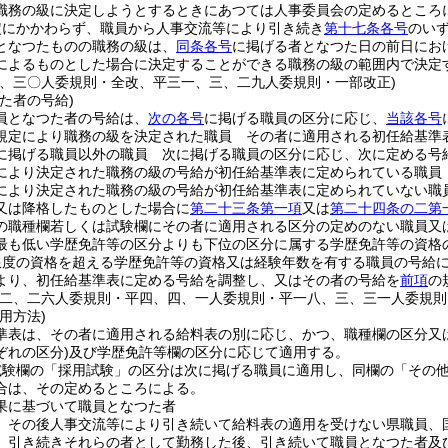
職務の級に決定しようとするときにあつては人事委員会の定めるところ
定にかかわらず、職員から人事交流等により引き続き
第十七条各号
のい
となつたものの職務の級は、
同条各号
に掲げる者となつた日の前日にお
によるものとした場合に決定することができる職務の級の範囲内で決定
三、三〇人委規則・全改、平三一、三、二九人委規則・一部改正)
た者の号給)
員となつた者の号給は、
次の各号
に掲げる職員の区分に応じ、
当該各号
規定により職務の級を決定された職員 その者に適用される初任給基準
に掲げる職員以外の職員 次に掲げる職員の区分に応じ、次に定める号
により決定された職務の級の号給が初任給基準表に定められている職員
により決定された職務の級の号給が初任給基準表に定められていない職
又は降格したものとした場合に
第二十三条第一項
又は
第二十四条の二第
の職種欄若しくは試験欄にその者に適用される区分の定めのない職員又
最も低い学歴免許等の区分よりも下位の区分に属する学歴免許等の資格
限度の資格を超える学歴免許等の資格又は経験年数を有する職員の号給
より、初任給基準表に定める号給を調整し、又はその者の号給を
前項
の
一二、二六人委規則・平四、四、一人委規則・平一八、三、三一人委規則
用方法)
準表は、その者に適用される給料表の別に応じ、かつ、職種欄の区分又
ぞれの区分)
及び学歴免許等欄の区分に応じて適用する。
試験欄の「採用試験」の区分は次に掲げる職員に適用し、同欄の「その
合は、その定めるところによる。
果に基づいて職員となつた者
、その後人事交流等により引き続いて給料表の適用を受けない県職員、
、引き続きそれらの者として勤務した後、引き続いて職員となつた者及