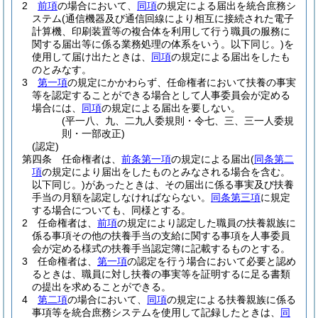
2
前項
の場合において、
同項
の規定による届出を統合庶務シ
ステム
(通信機器及び通信回線により相互に接続された電子
計算機、印刷装置等の複合体を利用して行う職員の服務に
関する届出等に係る業務処理の体系をいう。以下同じ。)
を
使用して届け出たときは、
同項
の規定による届出をしたも
のとみなす。
3
第一項
の規定にかかわらず、任命権者において扶養の事実
等を認定することができる場合として人事委員会が定める
場合には、
同項
の規定による届出を要しない。
(平一八、九、二九人委規則・令七、三、三一人委規
則・一部改正)
(認定)
第四条
任命権者は、
前条第一項
の規定による届出
(
同条第二
項
の規定により届出をしたものとみなされる場合を含む。
以下同じ。)
があったときは、その届出に係る事実及び扶養
手当の月額を認定しなければならない。
同条第三項
に規定
する場合についても、同様とする。
2
任命権者は、
前項
の規定により認定した職員の扶養親族に
係る事項その他の扶養手当の支給に関する事項を人事委員
会が定める様式の扶養手当認定簿に記載するものとする。
3
任命権者は、
第一項
の認定を行う場合において必要と認め
るときは、職員に対し扶養の事実等を証明するに足る書類
の提出を求めることができる。
4
第二項
の場合において、
同項
の規定による扶養親族に係る
事項等を統合庶務システムを使用して記録したときは、
同