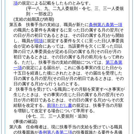
項
の規定による記載をしたものとみなす。
(平一八、九、二九人委規則・令七、三、三一人委規
則・一部改正)
(支給の始期及び終期)
第五条
扶養手当の支給は、職員が新たに
条例第八条第一項
の職員たる要件を具備するに至った日の属する月の翌月
(そ
の日が月の初日であるときは、その日の属する月)
から開始
し、職員が
同項
に規定する要件を欠くに至った日
(人事委員
会が定める場合にあっては、当該要件を欠くに至った日以
降の日で人事委員会が定める日)
の属する月
(その日が月の
初日であるときは、その日の属する月の前月)
をもって終わ
る。
ただし、扶養手当の支給の開始については、
第三条第
一項
の規定による届出が、これに係る事実の生じた日から
十五日を経過した後にされたときは、その届出を受理した
日の属する月の翌月
(その日が月の初日であるときは、その
日の属する月)
から行うものとする。
2
扶養手当を受けている職員にその月額を変更すべき事実が
生じたときは、その事実の生じた日の属する月の翌月
(その
日が月の初日であるときは、その日の属する月)
からその支
給額を改定する。
前項ただし書
の規定は、扶養手当の月額
を増額して改定する場合について準用する。
(令七、三、三一人委規則・追加)
(事後の確認)
第六条
任命権者は、現に扶養手当の支給を受けている職員
の扶養親族が
条例第八条第二項
の扶養親族たる要件を具備