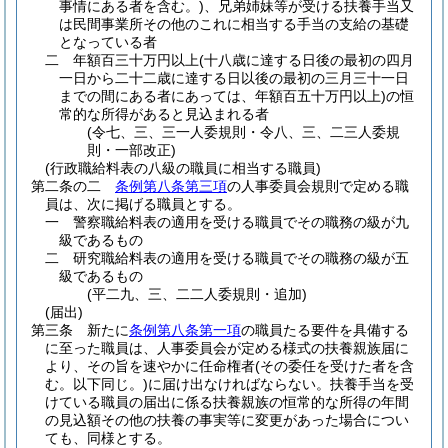
事情にある者を含む。)
、兄弟姉妹等が受ける扶養手当又
は民間事業所その他のこれに相当する手当の支給の基礎
となっている者
二
年額百三十万円以上
(十八歳に達する日後の最初の四月
一日から二十二歳に達する日以後の最初の三月三十一日
までの間にある者にあっては、年額百五十万円以上)
の恒
常的な所得があると見込まれる者
(令七、三、三一人委規則・令八、三、二三人委規
則・一部改正)
(行政職給料表の八級の職員に相当する職員)
第二条の二
条例第八条第三項
の人事委員会規則で定める職
員は、次に掲げる職員とする。
一
警察職給料表の適用を受ける職員でその職務の級が九
級であるもの
二
研究職給料表の適用を受ける職員でその職務の級が五
級であるもの
(平二九、三、二二人委規則・追加)
(届出)
第三条
新たに
条例第八条第一項
の職員たる要件を具備する
に至った職員は、人事委員会が定める様式の扶養親族届に
より、その旨を速やかに任命権者
(その委任を受けた者を含
む。以下同じ。)
に届け出なければならない。
扶養手当を受
けている職員の届出に係る扶養親族の恒常的な所得の年間
の見込額その他の扶養の事実等に変更があった場合につい
ても、同様とする。