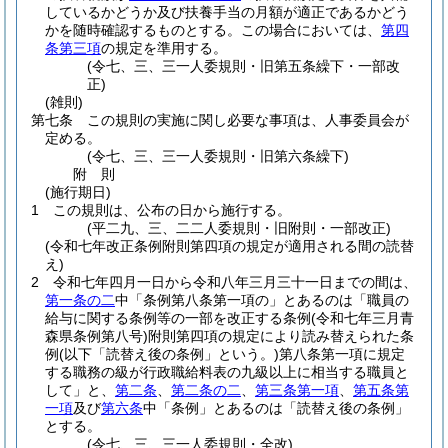
しているかどうか及び扶養手当の月額が適正であるかどう
かを随時確認するものとする。
この場合においては、
第四
条第三項
の規定を準用する。
(令七、三、三一人委規則・旧第五条繰下・一部改
正)
(雑則)
第七条
この規則の実施に関し必要な事項は、人事委員会が
定める。
(令七、三、三一人委規則・旧第六条繰下)
附
則
(施行期日)
1
この規則は、公布の日から施行する。
(平二九、三、二二人委規則・旧附則・一部改正)
(令和七年改正条例附則第四項の規定が適用される間の読替
え)
2
令和七年四月一日から令和八年三月三十一日までの間は、
第一条の二
中「条例第八条第一項の」とあるのは「職員の
給与に関する条例等の一部を改正する条例
(令和七年三月青
森県条例第八号)
附則第四項の規定により読み替えられた条
例
(以下「読替え後の条例」という。)
第八条第一項に規定
する職務の級が行政職給料表の九級以上に相当する職員と
して」と、
第二条
、
第二条の二
、
第三条第一項
、
第五条第
一項
及び
第六条
中「条例」とあるのは「読替え後の条例」
とする。
(令七、三、三一人委規則・全改)