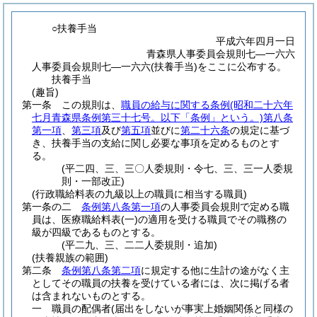
○扶養手当
平成六年四月一日
青森県人事委員会規則七―一六六
人事委員会規則七―一六六(扶養手当)をここに公布する。
扶養手当
(趣旨)
第一条
この規則は、
職員の給与に関する条例
(昭和二十六年
七月青森県条例第三十七号。以下「条例」という。)
第八条
第一項
、
第三項
及び
第五項
並びに
第二十六条
の規定に基づ
き、扶養手当の支給に関し必要な事項を定めるものとす
る。
(平二四、三、三〇人委規則・令七、三、三一人委規
則・一部改正)
(行政職給料表の九級以上の職員に相当する職員)
第一条の二
条例第八条第一項
の人事委員会規則で定める職
員は、医療職給料表
(一)
の適用を受ける職員でその職務の
級が四級であるものとする。
(平二九、三、二二人委規則・追加)
(扶養親族の範囲)
第二条
条例第八条第二項
に規定する他に生計の途がなく主
としてその職員の扶養を受けている者には、次に掲げる者
は含まれないものとする。
一
職員の配偶者
(届出をしないが事実上婚姻関係と同様の