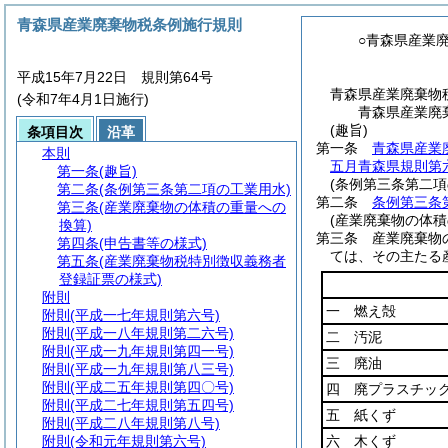
青森県産業廃棄物税条例施行規則
○青森県産業
平成15年7月22日 規則第64号
青森県産業廃棄物
(令和7年4月1日施行)
青森県産業廃
(趣旨)
条項目次
沿革
第一条
青森県産業
本則
五月青森県規則第
第一条
(趣旨)
(条例第三条第二項
第二条
(条例第三条第二項の工業用水)
第二条
条例第三条
第三条
(産業廃棄物の体積の重量への
(産業廃棄物の体積
換算)
第三条
産業廃棄物
第四条
(申告書等の様式)
ては、その主たる
第五条
(産業廃棄物税特別徴収義務者
登録証票の様式)
附則
一 燃え殻
附則
(平成一七年規則第六号)
附則
(平成一八年規則第二六号)
二 汚泥
附則
(平成一九年規則第四一号)
三 廃油
附則
(平成一九年規則第八三号)
附則
(平成二五年規則第四〇号)
四 廃プラスチッ
附則
(平成二七年規則第五四号)
五 紙くず
附則
(平成二八年規則第八号)
附則
(令和元年規則第六号)
六 木くず