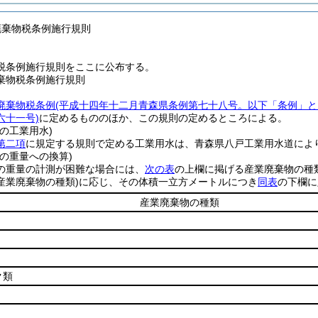
廃棄物税条例施行規則
税条例施行規則をここに公布する。
棄物税条例施行規則
廃棄物税条例
(平成十四年十二月青森県条例第七十八号。以下「条例」と
六十一号)
に定めるもののほか、この規則の定めるところによる。
の工業用水)
第二項
に規定する規則で定める工業用水は、青森県八戸工業用水道によ
の重量への換算)
の重量の計測が困難な場合には、
次の表
の上欄に掲げる産業廃棄物の種
産業廃棄物の種類)
に応じ、その体積一立方メートルにつき
同表
の下欄に
産業廃棄物の種類
ク類