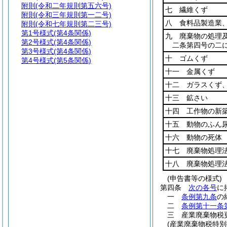
附則
(令和二年規則第五六号)
七 繊維くず
附則
(令和三年規則第一二号)
八 食料品製造業
附則
(令和七年規則第二三号)
第1号様式
(第4条関係)
九 廃棄物の処理
第2号様式
(第4条関係)
二条第四号の二
第3号様式
(第4条関係)
十 ゴムくず
第4号様式
(第5条関係)
十一 金属くず
十二 ガラスくず
十三 鉱さい
十四 工作物の新
十五 動物のふん
十六 動物の死体
十七 廃棄物処理
十八 廃棄物処理
(申告書等の様式)
第四条
次の各号
に
一
条例第九条
の
二
条例第十一条
三
産業廃棄物税
(産業廃棄物税特