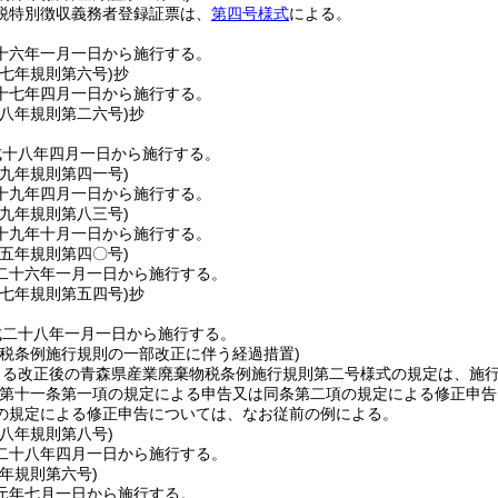
税特別徴収義務者登録証票は、
第四号様式
による。
十六年一月一日から施行する。
一七年
規則第六号)
抄
十七年四月一日から施行する。
一八年
規則第二六号)
抄
成十八年四月一日から施行する。
一九年
規則第四一号)
十九年四月一日から施行する。
一九年
規則第八三号)
十九年十月一日から施行する。
二五年
規則第四〇号)
二十六年一月一日から施行する。
二七年
規則第五四号)
抄
成二十八年一月一日から施行する。
物税条例施行規則の一部改正に伴う経過措置)
よる改正後の青森県産業廃棄物税条例施行規則第二号様式の規定は、施
第十一条第一項の規定による申告又は同条第二項の規定による修正申告
の規定による修正申告については、なお従前の例による。
二八年
規則第八号)
二十八年四月一日から施行する。
元年
規則第六号)
元年七月一日から施行する。