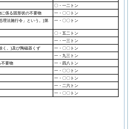
〇・一二トン
物に係る固形状の不要物
一・〇〇トン
処理法施行令」という。)
第
一・〇〇トン
〇・五二トン
一・一三トン
除く。)
及び陶磁器くず
一・〇〇トン
一・九三トン
る不要物
一・四八トン
一・〇〇トン
一・〇〇トン
一・二六トン
一・〇〇トン