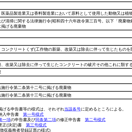
、医薬品製造業又は香料製造業において原料として使用した動物又は植
及び清掃に関する法律施行令
(昭和四十六年政令第三百号。以下「廃棄物
に掲げる廃棄物
、コンクリートくず
(工作物の新築、改築又は除去に伴って生じたものを
築、改築又は除去に伴って生じたコンクリートの破片その他これに類す
尿
法施行令第二条第十二号に掲げる廃棄物
法施行令第二条第十三号に掲げる廃棄物
掲げる申告書等の様式は、それぞれ
当該各号
に定めるところによる。
納入申告書
第一号様式
第一項
の申告書及び
同条第二項
の修正申告書
第二号様式
更正
(決定)
書
第三号様式
別徴収義務者登録証票の様式)