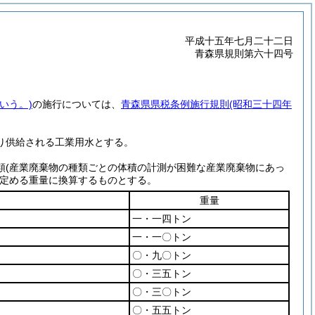
平成十五年七月二十二日
青森県規則第六十四号
いう。)
の施行については、
青森県県税条例施行規則
(昭和三十四年
り供給される工業用水とする。
類
(産業廃棄物の種類ごとの体積の計測が困難な産業廃棄物にあっ
定める重量に換算するものとする。
重量
一・一四トン
一・一〇トン
〇・九〇トン
〇・三五トン
〇・三〇トン
〇・五五トン