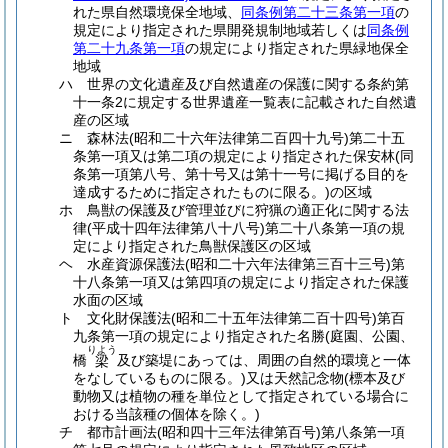
れた県自然環境保全地域、
同条例第二十三条第一項
の
規定により指定された県開発規制地域若しくは
同条例
第二十九条第一項
の規定により指定された県緑地保全
地域
ハ
世界の文化遺産及び自然遺産の保護に関する条約第
十一条2に規定する世界遺産一覧表に記載された自然遺
産の区域
ニ
森林法
(昭和二十六年法律第二百四十九号)
第二十五
条第一項又は第二項の規定により指定された保安林
(同
条第一項第八号、第十号又は第十一号に掲げる目的を
達成するために指定されたものに限る。)
の区域
ホ
鳥獣の保護及び管理並びに狩猟の適正化に関する法
律
(平成十四年法律第八十八号)
第二十八条第一項の規
定により指定された鳥獣保護区の区域
ヘ
水産資源保護法
(昭和二十六年法律第三百十三号)
第
十八条第一項又は第四項の規定により指定された保護
水面の区域
ト
文化財保護法
(昭和二十五年法律第二百十四号)
第百
九条第一項の規定により指定された名勝
(庭園、公園、
りよう
橋
及び築堤にあっては、周囲の自然的環境と一体
梁
をなしているものに限る。)
又は天然記念物
(標本及び
動物又は植物の種を単位として指定されている場合に
おける当該種の個体を除く。)
チ
都市計画法
(昭和四十三年法律第百号)
第八条第一項