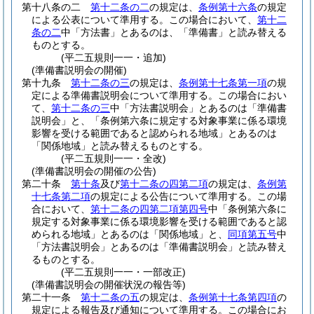
第十八条の二
第十二条の二
の規定は、
条例第十六条
の規定
による公表について準用する。
この場合において、
第十二
条の二
中「方法書」とあるのは、「準備書」と読み替える
ものとする。
(平二五規則一一・追加)
(準備書説明会の開催)
第十九条
第十二条の三
の規定は、
条例第十七条第一項
の規
定による準備書説明会について準用する。
この場合におい
て、
第十二条の三
中「方法書説明会」とあるのは「準備書
説明会」と、「条例第六条に規定する対象事業に係る環境
影響を受ける範囲であると認められる地域」とあるのは
「関係地域」と読み替えるものとする。
(平二五規則一一・全改)
(準備書説明会の開催の公告)
第二十条
第十条
及び
第十二条の四第二項
の規定は、
条例第
十七条第二項
の規定による公告について準用する。
この場
合において、
第十二条の四第二項第四号
中「条例第六条に
規定する対象事業に係る環境影響を受ける範囲であると認
められる地域」とあるのは「関係地域」と、
同項第五号
中
「方法書説明会」とあるのは「準備書説明会」と読み替え
るものとする。
(平二五規則一一・一部改正)
(準備書説明会の開催状況の報告等)
第二十一条
第十二条の五
の規定は、
条例第十七条第四項
の
規定による報告及び通知について準用する。
この場合にお