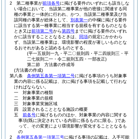
2
第二種事業が
前項各号
に掲げる要件のいずれにも該当しな
い場合において、当該第二種事業が他の密接に関連する同
種の事業と一体的に行われ、かつ、当該第二種事業及び当
該同種の事業が総体として、
別表第一
の中欄に掲げる要件
に該当する第一種事業に相当する規模を有するものとなる
とき又は
前項第二号
から
第四号
までに掲げる要件のいずれ
かに該当することとなるときは、
同項
の規定にかかわら
ず、当該第二種事業は、環境影響の程度が著しいものとな
るおそれがあると認めるものとする。
(平一五規則一九・平二〇規則四・平二四規則三・平
二七規則二一・令二規則五四・一部改正)
第二節
方法書の作成等
(方法書の作成)
第八条
条例第五条第一項第二号
に掲げる事項のうち対象事
業の内容に係る記載は、次に掲げる事項を記載して行わな
ければならない。
一
対象事業の種類
二
対象事業の規模
三
対象事業実施区域
四
設置されることとなる施設の概要
五
前各号
に掲げるもののほか、対象事業の内容に関する
事項
(既に決定されている内容に係るものに限る。)
であ
って、その変更により環境影響が変化することとなるも
の
2
条例第五条第一項第三号
に掲げる事項の記載は、入手可能