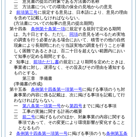
二
意見書の提出の対象である方法書の名称
三
方法書についての環境の保全の見地からの意見
2
前項第三号
に規定する意見は、日本語により、意見の理由
を含めて記載しなければならない。
(方法書についての知事の意見の提出期間)
第十四条
条例第十条第一項
に規定する規則で定める期間
は、九十日とする。
ただし、
同項
の意見を述べるため実地
の調査を行う必要がある場合において、積雪その他の自然
現象により長期間にわたり当該実地の調査を行うことが著
しく困難であるときは、百二十日を超えない範囲内におい
て知事が定める期間とする。
2
知事は、
前項ただし書
の規定により期間を定めたときは、
事業者に対し、遅滞なく、その旨及びその理由を通知する
ものとする。
第三章
準備書
(準備書の作成)
第十五条
条例第十四条第一項第一号
に掲げる事項のうち対
象事業の内容に係る記載は、次に掲げる事項を記載して行
わなければならない。
一
第八条第一項第一号
から
第四号
までに掲げる事項
二
工事の実施に関する計画の概要
三
前二号
に掲げるもののほか、対象事業の内容に関する
事項であって、その変更により環境影響が変化すること
となるもの
2
条例第十四条第一項第一号
に掲げる事項のうち
条例第五条