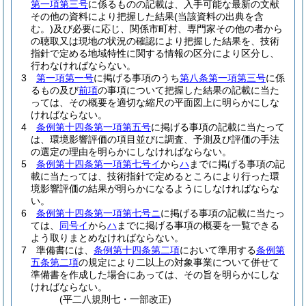
第一項第三号
に係るものの記載は、入手可能な最新の文献
その他の資料により把握した結果
(当該資料の出典を含
む。)
及び必要に応じ、関係市町村、専門家その他の者から
の聴取又は現地の状況の確認により把握した結果を、技術
指針で定める地域特性に関する情報の区分により区分し、
行わなければならない。
3
第一項第一号
に掲げる事項のうち
第八条第一項第三号
に係
るもの及び
前項
の事項について把握した結果の記載に当た
っては、その概要を適切な縮尺の平面図上に明らかにしな
ければならない。
4
条例第十四条第一項第五号
に掲げる事項の記載に当たって
は、環境影響評価の項目並びに調査、予測及び評価の手法
の選定の理由を明らかにしなければならない。
5
条例第十四条第一項第七号イ
から
ハ
までに掲げる事項の記
載に当たっては、技術指針で定めるところにより行った環
境影響評価の結果が明らかになるようにしなければならな
い。
6
条例第十四条第一項第七号ニ
に掲げる事項の記載に当たっ
ては、
同号イ
から
ハ
までに掲げる事項の概要を一覧できる
よう取りまとめなければならない。
7
準備書には、
条例第十四条第二項
において準用する
条例第
五条第二項
の規定により二以上の対象事業について併せて
準備書を作成した場合にあっては、その旨を明らかにしな
ければならない。
(平二八規則七・一部改正)