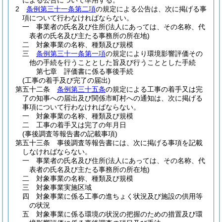
による公告について準用する。
2
条例第三十一条第二項
の規定による公告は、次に掲げる事
項について行わなければならない。
一
事業者の氏名及び住所
(法人にあっては、その名称、代
表者の氏名及び主たる事務所の所在地)
二
対象事業の名称、種類及び規模
三
条例第三十一条第一項
の規定により環境影響評価その
他の手続を行うこととした旨及び行うこととした手続
第七章
評価書に係る事後手続
(工事の着手及び完了の届出)
第五十二条
条例第三十五条
の規定による工事の着手又は完
了の知事への届出及び関係市町村への通知は、次に掲げる
事項について行わなければならない。
一
対象事業の名称、種類及び規模
二
工事の着手又は完了の年月日
(事後調査等報告書の記載事項)
第五十三条
事後調査等報告書には、次に掲げる事項を記載
しなければならない。
一
事業者の氏名及び住所
(法人にあっては、その名称、代
表者の氏名及び主たる事務所の所在地)
二
対象事業の名称、種類及び規模
三
対象事業実施区域
四
対象事業に係る工事の進ちょく状況及び施設の供用等
の状況
五
対象事業に係る環境の状況の把握のための措置及び環