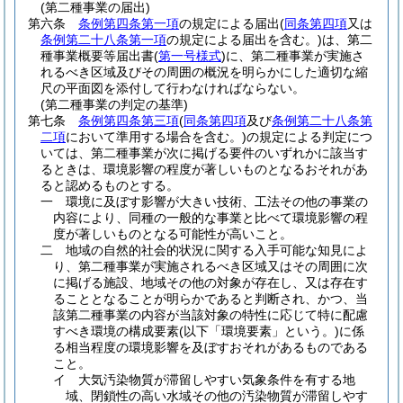
(第二種事業の届出)
第六条
条例第四条第一項
の規定による届出
(
同条第四項
又は
条例第二十八条第一項
の規定による届出を含む。)
は、第二
種事業概要等届出書
(
第一号様式
)
に、第二種事業が実施さ
れるべき区域及びその周囲の概況を明らかにした適切な縮
尺の平面図を添付して行わなければならない。
(第二種事業の判定の基準)
第七条
条例第四条第三項
(
同条第四項
及び
条例第二十八条第
二項
において準用する場合を含む。)
の規定による判定につ
いては、第二種事業が次に掲げる要件のいずれかに該当す
るときは、環境影響の程度が著しいものとなるおそれがあ
ると認めるものとする。
一
環境に及ぼす影響が大きい技術、工法その他の事業の
内容により、同種の一般的な事業と比べて環境影響の程
度が著しいものとなる可能性が高いこと。
二
地域の自然的社会的状況に関する入手可能な知見によ
り、第二種事業が実施されるべき区域又はその周囲に次
に掲げる施設、地域その他の対象が存在し、又は存在す
ることとなることが明らかであると判断され、かつ、当
該第二種事業の内容が当該対象の特性に応じて特に配慮
すべき環境の構成要素
(以下「環境要素」という。)
に係
る相当程度の環境影響を及ぼすおそれがあるものである
こと。
イ
大気汚染物質が滞留しやすい気象条件を有する地
域、閉鎖性の高い水域その他の汚染物質が滞留しやす