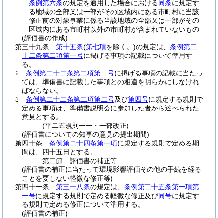
条例第六条
の規定を適用した場合における
同条
に規定す
る地域の全部又は一部がその区域内にある市町村に当該
修正前の対象事業に係る当該地域の全部又は一部がその
区域内にある市町村以外の市町村が含まれていないもの
(評価書の作成)
第三十九条
第十五条
(
第七項
を除く。)
の規定は、
条例第二
十二条第二項第一号
に掲げる事項の記載について準用す
る。
2
条例第二十二条第二項第一号
に掲げる事項の記載に当たっ
ては、準備書に記載した事項との相違を明らかにしなけれ
ばならない。
3
条例第二十二条第二項第二号
及び
第四号
に規定する規則で
定める事項は、準備書説明会に参加した者から述べられた
意見とする。
(平二五規則一一・一部改正)
(評価書についての知事の意見の提出期間)
第四十条
条例第二十四条第一項
に規定する規則で定める期
間は、四十五日とする。
第二節
評価書の補正等
(評価書の補正に当たって環境影響評価その他の手続を経る
ことを要しない軽微な修正等)
第四十一条
第三十八条
の規定は、
条例第二十五条第一項第
一号
に規定する規則で定める軽微な修正及び
同号
に規定す
る規則で定める修正について準用する。
(評価書の補正)