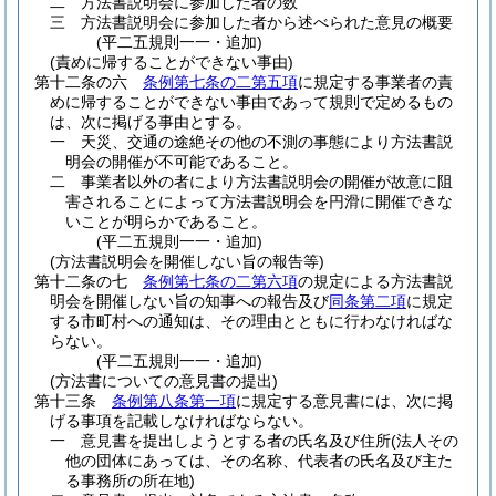
二
方法書説明会に参加した者の数
三
方法書説明会に参加した者から述べられた意見の概要
(平二五規則一一・追加)
(責めに帰することができない事由)
第十二条の六
条例第七条の二第五項
に規定する事業者の責
めに帰することができない事由であって規則で定めるもの
は、次に掲げる事由とする。
一
天災、交通の途絶その他の不測の事態により方法書説
明会の開催が不可能であること。
二
事業者以外の者により方法書説明会の開催が故意に阻
害されることによって方法書説明会を円滑に開催できな
いことが明らかであること。
(平二五規則一一・追加)
(方法書説明会を開催しない旨の報告等)
第十二条の七
条例第七条の二第六項
の規定による方法書説
明会を開催しない旨の知事への報告及び
同条第二項
に規定
する市町村への通知は、その理由とともに行わなければな
らない。
(平二五規則一一・追加)
(方法書についての意見書の提出)
第十三条
条例第八条第一項
に規定する意見書には、次に掲
げる事項を記載しなければならない。
一
意見書を提出しようとする者の氏名及び住所
(法人その
他の団体にあっては、その名称、代表者の氏名及び主た
る事務所の所在地)