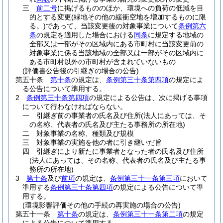
三
前二号
に掲げるもののほか、環境への負荷の低減を目
的とする変更
(緑地その他の緩衝空地を増加するものに限
る。)
であって、当該変更後の対象事業について
条例第六
条
の規定を適用した場合における
同条
に規定する地域の
全部又は一部がその区域内にある市町村に当該変更前の
対象事業に係る当該地域の全部又は一部がその区域内に
ある市町村以外の市町村が含まれていないもの
(評価書公告後の引継ぎの場合の公告)
第五十条
第十条
の規定は、
条例第三十条第四項
の規定によ
る公告について準用する。
2
条例第三十条第四項
の規定による公告は、次に掲げる事項
について行わなければならない。
一
引継ぎ前の事業者の氏名及び住所
(法人にあっては、そ
の名称、代表者の氏名及び主たる事務所の所在地)
二
対象事業の名称、種類及び規模
三
対象事業の実施を他の者に引き継いだ旨
四
引継ぎにより新たに事業者となった者の氏名及び住所
(法人にあっては、その名称、代表者の氏名及び主たる事
務所の所在地)
3
第十条
及び
前項
の規定は、
条例第三十一条第三項
において
準用する
条例第三十条第四項
の規定による公告について準
用する。
(環境影響評価その他の手続の再実施の場合の公告)
第五十一条
第十条
の規定は、
条例第三十一条第二項
の規定