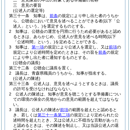
二
意見陳述の申出の対象である準備書の名称
三
意見の要旨
(公述人の選定等)
第三十一条
知事は、
前条
の規定により申し出た者のうちか
ら、公聴会において意見を述べることができる者
(以下「公
述人」という。)
を選定するものとする。
2
知事は、公聴会の運営を円滑に行うため必要があると認め
るときは、あらかじめ、公述人が意見を述べる時間
(以下
「公述時間」という。)
を定めることができる。
3
知事は、
第一項
の規定により公述人を選定し、又は
前項
の
規定により公述時間を定めたときは、その旨を
前条
の規定
により申し出た者に通知するものとする。
(公聴会の議長)
第三十二条
公聴会に議長を置く。
2
議長は、青森県職員のうちから、知事が指名する。
(公述人の陳述)
第三十三条
公述人は、意見を述べようとするときは、議長
の許可を受けなければならない。
2
公述人の陳述は、知事が意見を聴こうとする準備書につい
ての環境の保全の見地からの意見の範囲を超えてはならな
い。
3
議長は、公述人の陳述が
前項
の範囲を超えたと認めると
き、若しくは
第三十一条第二項
の規定により定められた公
述時間を超えたとき、又は公述人に不穏当な言動があった
と認めるときは、その陳述を制止し、又は当該公述人の退