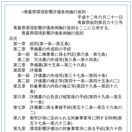
○青森県環境影響評価条例施行規則
平成十二年六月二十一日
青森県規則第百六十三号
青森県環境影響評価条例施行規則をここに公布する。
青森県環境影響評価条例施行規則
目次
第一章
総則
(第一条―第五条)
第二章
準備書の作成前の手続
第一節
第二種事業に係る判定
(第六条・第七条)
第二節
方法書の作成等
(第八条―第十四条)
第三章
準備書
(第十五条―第三十六条)
第四章
評価書
第一節
評価書の作成等
(第三十七条―第四十条)
第二節
評価書の補正等
(第四十一条―第四十五条の二)
第五章
対象事業の内容の修正等
(第四十六条―第四十八
条)
第六章
評価書の公告及び縦覧後の手続
(第四十九条―第五
十一条)
第七章
評価書に係る事後手続
(第五十二条―第五十六条の
二)
第八章
都市計画に定められる対象事業等に関する特例
(第
五十七条―第六十三条)
第九章
環境影響評価法の対象事業等に係る手続
(第六十四