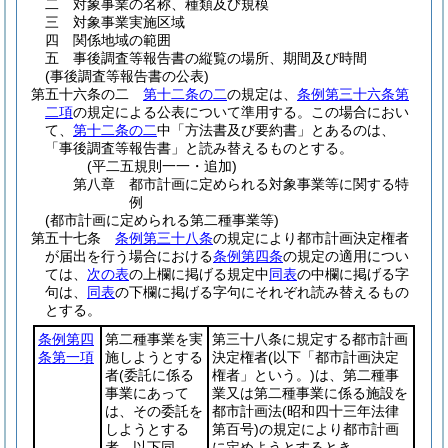
二
対象事業の名称、種類及び規模
三
対象事業実施区域
四
関係地域の範囲
五
事後調査等報告書の縦覧の場所、期間及び時間
(事後調査等報告書の公表)
第五十六条の二
第十二条の二
の規定は、
条例第三十六条第
二項
の規定による公表について準用する。
この場合におい
て、
第十二条の二
中「方法書及び要約書」とあるのは、
「事後調査等報告書」と読み替えるものとする。
(平二五規則一一・追加)
第八章
都市計画に定められる対象事業等に関する特
例
(都市計画に定められる第二種事業等)
第五十七条
条例第三十八条
の規定により都市計画決定権者
が届出を行う場合における
条例第四条
の規定の適用につい
ては、
次の表
の上欄に掲げる規定中
同表
の中欄に掲げる字
句は、
同表
の下欄に掲げる字句にそれぞれ読み替えるもの
とする。
条例第四
第二種事業を実
第三十八条に規定する都市計画
条第一項
施しようとする
決定権者
(以下「都市計画決定
者
(委託に係る
権者」という。)
は、第二種事
事業にあって
業又は第二種事業に係る施設を
は、その委託を
都市計画法
(昭和四十三年法律
しようとする
第百号)
の規定により都市計画
者。以下同
に定めようとするとき