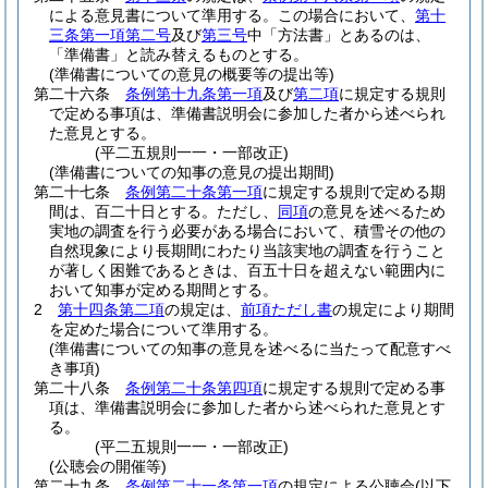
による意見書について準用する。
この場合において、
第十
三条第一項第二号
及び
第三号
中「方法書」とあるのは、
「準備書」と読み替えるものとする。
(準備書についての意見の概要等の提出等)
第二十六条
条例第十九条第一項
及び
第二項
に規定する規則
で定める事項は、準備書説明会に参加した者から述べられ
た意見とする。
(平二五規則一一・一部改正)
(準備書についての知事の意見の提出期間)
第二十七条
条例第二十条第一項
に規定する規則で定める期
間は、百二十日とする。
ただし、
同項
の意見を述べるため
実地の調査を行う必要がある場合において、積雪その他の
自然現象により長期間にわたり当該実地の調査を行うこと
が著しく困難であるときは、百五十日を超えない範囲内に
おいて知事が定める期間とする。
2
第十四条第二項
の規定は、
前項ただし書
の規定により期間
を定めた場合について準用する。
(準備書についての知事の意見を述べるに当たって配意すべ
き事項)
第二十八条
条例第二十条第四項
に規定する規則で定める事
項は、準備書説明会に参加した者から述べられた意見とす
る。
(平二五規則一一・一部改正)
(公聴会の開催等)
第二十九条
条例第二十一条第一項
の規定による公聴会
(以下