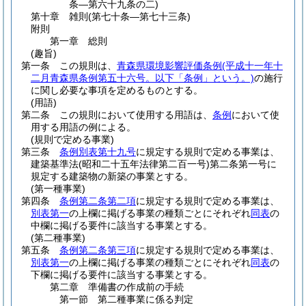
条―第六十九条の二)
第十章
雑則
(第七十条―第七十三条)
附則
第一章
総則
(趣旨)
第一条
この規則は、
青森県環境影響評価条例
(平成十一年十
二月青森県条例第五十六号。以下「条例」という。)
の施行
に関し必要な事項を定めるものとする。
(用語)
第二条
この規則において使用する用語は、
条例
において使
用する用語の例による。
(規則で定める事業)
第三条
条例別表第十九号
に規定する規則で定める事業は、
建築基準法
(昭和二十五年法律第二百一号)
第二条第一号に
規定する建築物の新築の事業とする。
(第一種事業)
第四条
条例第二条第二項
に規定する規則で定める事業は、
別表第一
の上欄に掲げる事業の種類ごとにそれぞれ
同表
の
中欄に掲げる要件に該当する事業とする。
(第二種事業)
第五条
条例第二条第三項
に規定する規則で定める事業は、
別表第一
の上欄に掲げる事業の種類ごとにそれぞれ
同表
の
下欄に掲げる要件に該当する事業とする。
第二章
準備書の作成前の手続
第一節
第二種事業に係る判定