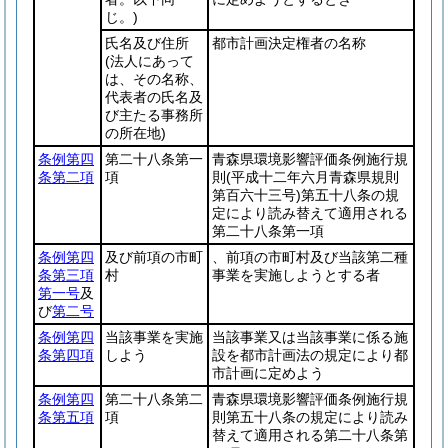
じ。)
氏名及び住所
都市計画決定権者の名称
(法人にあって
は、その名称、
代表者の氏名及
び主たる事務所
の所在地)
条例第四
第二十八条第一
青森県環境影響評価条例施行規
条第二項
項
則
(平成十二年六月青森県規則
第百六十三号)
第五十八条の規
定により読み替えて適用される
第二十八条第一項
条例第四
及び前項の市町
、前項の市町村及び当該第二種
条第三項
村
事業を実施しようとする者
第一号
及
び
第二号
条例第四
当該事業を実施
当該事業又は当該事業に係る施
条第四項
しよう
設を都市計画法の規定により都
市計画に定めよう
条例第四
第二十八条第二
青森県環境影響評価条例施行規
条第五項
項
則第五十八条の規定により読み
替えて適用される第二十八条第