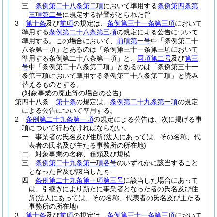
三
条例第二十八条第二項
において準用する
条例第四条第
三項第二号
に規定する措置がとられた旨
3
第十条
及び
前項
の規定は、
条例第三十一条第三項
において
準用する
条例第二十八条第三項
の規定による公告について
準用する。
この場合において、
前項第一号
中「条例第二十
八条第一項」とあるのは「条例第三十一条第三項において
準用する条例第二十八条第一項」と、
同項第二号
及び
第三
号
中「条例第二十八条第二項」とあるのは「条例第三十一
条第三項において準用する条例第二十八条第二項」と読み
替えるものとする。
(対象事業の廃止等の場合の公告)
第四十八条
第十条
の規定は、
条例第二十九条第一項
の規定
による公告について準用する。
2
条例第二十九条第一項
の規定による公告は、次に掲げる事
項について行わなければならない。
一
事業者の氏名及び住所
(法人にあっては、その名称、代
表者の氏名及び主たる事務所の所在地)
二
対象事業の名称、種類及び規模
三
条例第二十九条第一項各号
のいずれかに該当すること
となった旨及び該当した号
四
条例第二十九条第一項第三号
に該当した場合にあって
は、引継ぎにより新たに事業者となった者の氏名及び住
所
(法人にあっては、その名称、代表者の氏名及び主たる
事務所の所在地)
3
第十条
及び
前項
の規定は、
条例第三十一条第三項
において