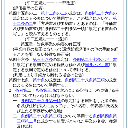
(平二五規則一一・一部改正)
(評価書等の公表)
第四十五条の二
第十二条の二
の規定は、
条例第二十六条
の
規定による公表について準用する。
この場合において、
第
十二条の二
中「方法書及び要約書」とあるのは、「評価書
及び要約書並びに条例第二十四条第一項に規定する書面の
写し」と読み替えるものとする。
(平二五規則一一・追加)
第五章
対象事業の内容の修正等
(事業内容の修正に当たって環境影響評価その他の手続を経
ることを要しない軽微な修正等)
第四十六条
第三十八条
の規定は、
条例第二十七条ただし書
に規定する規則で定める軽微な修正及び
同条ただし書
に規
定する規則で定める修正について準用する。
(判定により手続から離れる場合の公告)
第四十七条
第十条
の規定は、
条例第二十八条第三項
の規定
による公告について準用する。
2
条例第二十八条第三項
の規定による公告は、次に掲げる事
項について行わなければならない。
一
条例第二十八条第一項
の規定による届出をした者の氏
名及び住所
(法人にあっては、その名称、代表者の氏名及
び主たる事務所の所在地)
二
条例第二十八条第二項
において準用する
条例第四条第
三項第二号
に規定する措置がとられた事業の名称、種類
及び規模