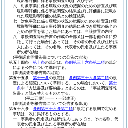
境影響評価に係る事後調査の項目及び手法
六
対象事業に係る環境の状況の把握のための措置及び環
境影響評価に係る事後調査の結果並びに評価書に記載さ
れた環境影響評価の結果との検証結果
七
対象事業に係る環境の状況の把握のための措置及び環
境影響評価に係る事後調査の結果に基づき環境の保全の
ための措置を講じた場合にあっては、当該措置の内容
八
事後調査等報告書の作成の全部又は一部を他の者に委
託して行った場合にあっては、その者の氏名及び住所
(法
人にあっては、その名称、代表者の氏名及び主たる事務
所の所在地)
(事後調査等報告書についての公告の方法)
第五十四条
第十条
の規定は、
条例第三十六条第二項
の規定
による公告について準用する。
(事後調査等報告書の縦覧)
第五十五条
第十一条
の規定は、
条例第三十六条第二項
の規
定による縦覧について準用する。
この場合において、
第十
一条
中「方法書及び要約書」とあるのは、「事後調査等報
告書」と読み替えるものとする。
(平二五規則一一・一部改正)
(事後調査等報告書について公告する事項)
第五十六条
条例第三十六条第二項
に規定する規則で定める
事項は、次に掲げるものとする。
一
事業者の氏名及び住所
(法人にあっては、その名称、代
表者の氏名及び主たる事務所の所在地)