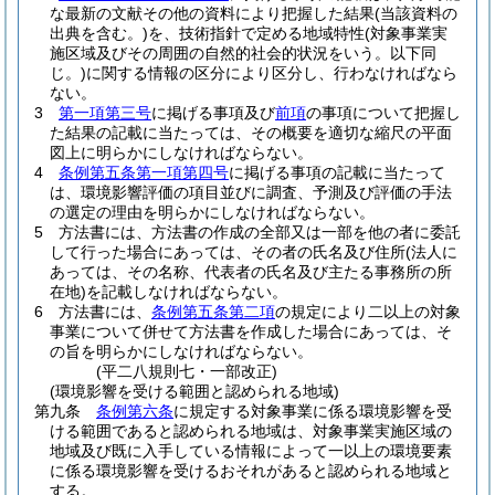
な最新の文献その他の資料により把握した結果
(当該資料の
出典を含む。)
を、技術指針で定める地域特性
(対象事業実
施区域及びその周囲の自然的社会的状況をいう。以下同
じ。)
に関する情報の区分により区分し、行わなければなら
ない。
3
第一項第三号
に掲げる事項及び
前項
の事項について把握し
た結果の記載に当たっては、その概要を適切な縮尺の平面
図上に明らかにしなければならない。
4
条例第五条第一項第四号
に掲げる事項の記載に当たって
は、環境影響評価の項目並びに調査、予測及び評価の手法
の選定の理由を明らかにしなければならない。
5
方法書には、方法書の作成の全部又は一部を他の者に委託
して行った場合にあっては、その者の氏名及び住所
(法人に
あっては、その名称、代表者の氏名及び主たる事務所の所
在地)
を記載しなければならない。
6
方法書には、
条例第五条第二項
の規定により二以上の対象
事業について併せて方法書を作成した場合にあっては、そ
の旨を明らかにしなければならない。
(平二八規則七・一部改正)
(環境影響を受ける範囲と認められる地域)
第九条
条例第六条
に規定する対象事業に係る環境影響を受
ける範囲であると認められる地域は、対象事業実施区域の
地域及び既に入手している情報によって一以上の環境要素
に係る環境影響を受けるおそれがあると認められる地域と
する。