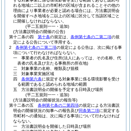
する対象事業に係る環境影響を受ける範囲であると認めら
れる地域に二以上の市町村の区域が含まれることその他の
理由により事業者が必要と認める場合には、方法書説明会
を開催すべき地域を二以上の区域に区分して当該区域ごと
に開催しなければならない。
(平二五規則一一・追加)
(方法書説明会の開催の公告)
第十二条の四
第十条
の規定は、
条例第七条の二第二項
の規
定による公告について準用する。
2
条例第七条の二第二項
の規定による公告は、次に掲げる事
項について行わなければならない。
一
事業者の氏名及び住所
(法人にあっては、その名称、代
表者の氏名及び主たる事務所の所在地)
二
対象事業の名称、種類及び規模
三
対象事業実施区域
四
条例第六条
に規定する対象事業に係る環境影響を受け
る範囲であると認められる地域の範囲
五
方法書説明会の開催を予定する日時及び場所
(平二五規則一一・追加)
(方法書説明会の開催状況の報告等)
第十二条の五
条例第七条の二第四項
の規定による方法書説
明会の開催状況の知事への報告及び
同条第二項
に規定する
市町村への通知は、次に掲げる事項について行わなければ
ならない。
一
方法書説明会を開催した日時及び場所