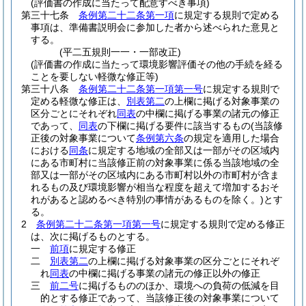
(評価書の作成に当たって配意すべき事項)
第三十七条
条例第二十二条第一項
に規定する規則で定める
事項は、準備書説明会に参加した者から述べられた意見と
する。
(平二五規則一一・一部改正)
(評価書の作成に当たって環境影響評価その他の手続を経る
ことを要しない軽微な修正等)
第三十八条
条例第二十二条第一項第一号
に規定する規則で
定める軽微な修正は、
別表第二
の上欄に掲げる対象事業の
区分ごとにそれぞれ
同表
の中欄に掲げる事業の諸元の修正
であって、
同表
の下欄に掲げる要件に該当するもの
(当該修
正後の対象事業について
条例第六条
の規定を適用した場合
における
同条
に規定する地域の全部又は一部がその区域内
にある市町村に当該修正前の対象事業に係る当該地域の全
部又は一部がその区域内にある市町村以外の市町村が含ま
れるもの及び環境影響が相当な程度を超えて増加するおそ
れがあると認めるべき特別の事情があるものを除く。)
とす
る。
2
条例第二十二条第一項第一号
に規定する規則で定める修正
は、次に掲げるものとする。
一
前項
に規定する修正
二
別表第二
の上欄に掲げる対象事業の区分ごとにそれぞ
れ
同表
の中欄に掲げる事業の諸元の修正以外の修正
三
前二号
に掲げるもののほか、環境への負荷の低減を目
的とする修正であって、当該修正後の対象事業について