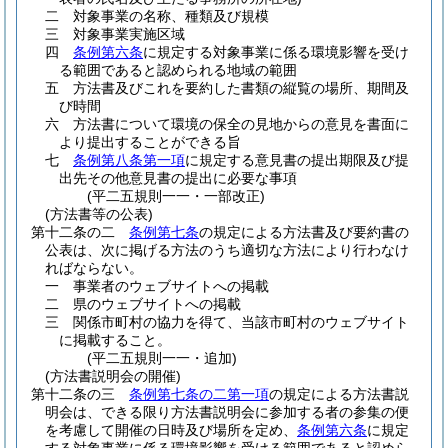
二
対象事業の名称、種類及び規模
三
対象事業実施区域
四
条例第六条
に規定する対象事業に係る環境影響を受け
る範囲であると認められる地域の範囲
五
方法書及びこれを要約した書類の縦覧の場所、期間及
び時間
六
方法書について環境の保全の見地からの意見を書面に
より提出することができる旨
七
条例第八条第一項
に規定する意見書の提出期限及び提
出先その他意見書の提出に必要な事項
(平二五規則一一・一部改正)
(方法書等の公表)
第十二条の二
条例第七条
の規定による方法書及び要約書の
公表は、次に掲げる方法のうち適切な方法により行わなけ
ればならない。
一
事業者のウェブサイトへの掲載
二
県のウェブサイトへの掲載
三
関係市町村の協力を得て、当該市町村のウェブサイト
に掲載すること。
(平二五規則一一・追加)
(方法書説明会の開催)
第十二条の三
条例第七条の二第一項
の規定による方法書説
明会は、できる限り方法書説明会に参加する者の参集の便
を考慮して開催の日時及び場所を定め、
条例第六条
に規定