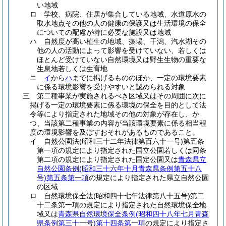
い地域
ロ
学校、病院、住居が集合している地域、水道原水の
取水地点その他の人の健康の保護又は生活環境の保全
についての配慮が特に必要な施設又は地域
ハ
自然度が高い植生の地域、藻場、干潟、汽水湖その
他の人の活動によって影響を受けていない、若しくは
ほとんど受けていない自然環境又は野生生物の重要な
生息地若しくは生育地
ニ
イ
から
ハ
までに掲げるもののほか、一定の環境要素
に係る環境影響を受けやすいと認められる対象
三
第二種事業が実施されるべき区域又はその周囲に次に
掲げる一定の環境要素に係る環境の保全を目的として法
令等により指定された地域その他の対象が存在し、か
つ、当該第二種事業の内容が当該環境要素に係る相当程
度の環境影響を及ぼすおそれがあるものであること。
イ
自然公園法
(昭和三十二年法律第百六十一号)
第五条
第一項の規定により指定された国立公園若しくは同条
第二項の規定により指定された国定公園又は
青森県立
自然公園条例
(昭和三十六年十月青森県条例第五十八
号)
第五条第一項
の規定により指定された県立自然公園
の区域
ロ
自然環境保全法
(昭和四十七年法律第八十五号)
第二
十二条第一項の規定により指定された自然環境保全地
域又は
青森県自然環境保全条例
(昭和四十八年七月青森
県条例第三十一号)
第十四条第一項
の規定により指定さ