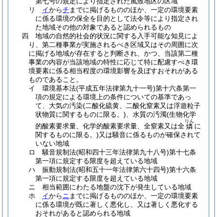
第七号の規定により指定された風致地区の区域
リ
イ
から
チ
までに掲げるもののほか、一定の環境要素
に係る環境の保全を目的として法令等により指定され
た地域その他の対象であると認められるもの
四
地域の自然的社会的状況に関する入手可能な知見によ
り、第二種事業が実施されるべき区域又はその周囲に次
に掲げる地域が存在すると判断され、かつ、当該第二種
事業の内容が当該地域の特性に応じて特に配慮すべき環
境要素に係る相当程度の環境影響を及ぼすおそれがある
ものであること。
イ
環境基本法
(平成五年法律第九十一号)
第十六条第一
項の規定による環境上の条件についての基準であっ
て、大気の汚染
(二酸化硫黄、二酸化窒素又は浮遊粒子
状物質に関するものに限る。)
、水質の汚濁
(生物化学
りん
的酸素要求量、化学的酸素要求量、全窒素又は全
に
燐
関するものに限る。)
又は騒音に係るものが確保されて
いない地域
ロ
騒音規制法
(昭和四十三年法律第九十八号)
第十七条
第一項に規定する限度を超えている地域
ハ
振動規制法
(昭和五十一年法律第六十四号)
第十六条
第一項に規定する限度を超えている地域
ニ
相当範囲にわたる地盤の沈下が発生している地域
ホ
イ
から
ニ
までに掲げるもののほか、一定の環境要素
に係る環境が既に著しく悪化し、又は著しく悪化する
おそれがあると認められる地域