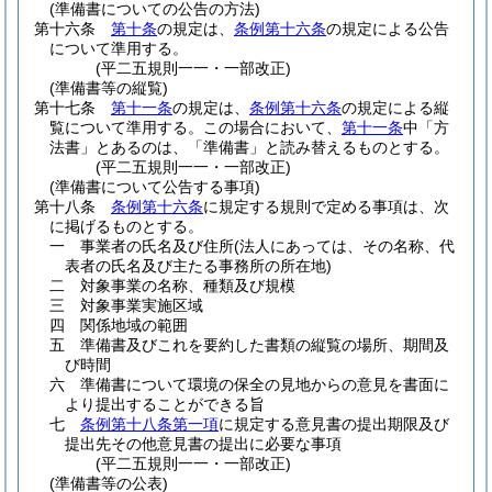
(準備書についての公告の方法)
第十六条
第十条
の規定は、
条例第十六条
の規定による公告
について準用する。
(平二五規則一一・一部改正)
(準備書等の縦覧)
第十七条
第十一条
の規定は、
条例第十六条
の規定による縦
覧について準用する。
この場合において、
第十一条
中「方
法書」とあるのは、「準備書」と読み替えるものとする。
(平二五規則一一・一部改正)
(準備書について公告する事項)
第十八条
条例第十六条
に規定する規則で定める事項は、次
に掲げるものとする。
一
事業者の氏名及び住所
(法人にあっては、その名称、代
表者の氏名及び主たる事務所の所在地)
二
対象事業の名称、種類及び規模
三
対象事業実施区域
四
関係地域の範囲
五
準備書及びこれを要約した書類の縦覧の場所、期間及
び時間
六
準備書について環境の保全の見地からの意見を書面に
より提出することができる旨
七
条例第十八条第一項
に規定する意見書の提出期限及び
提出先その他意見書の提出に必要な事項
(平二五規則一一・一部改正)
(準備書等の公表)