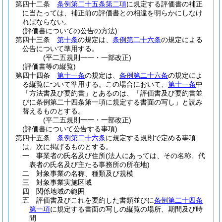
第四十二条
条例第二十五条第二項
に規定する評価書の補正
に当たっては、補正前の評価書との相違を明らかにしなけ
ればならない。
(評価書についての公告の方法)
第四十三条
第十条
の規定は、
条例第二十六条
の規定による
公告について準用する。
(平二五規則一一・一部改正)
(評価書等の縦覧)
第四十四条
第十一条
の規定は、
条例第二十六条
の規定によ
る縦覧について準用する。
この場合において、
第十一条
中
「方法書及び要約書」とあるのは、「評価書及び要約書並
びに条例第二十四条第一項に規定する書面の写し」と読み
替えるものとする。
(平二五規則一一・一部改正)
(評価書について公告する事項)
第四十五条
条例第二十六条
に規定する規則で定める事項
は、次に掲げるものとする。
一
事業者の氏名及び住所
(法人にあっては、その名称、代
表者の氏名及び主たる事務所の所在地)
二
対象事業の名称、種類及び規模
三
対象事業実施区域
四
関係地域の範囲
五
評価書及びこれを要約した書類並びに
条例第二十四条
第一項
に規定する書面の写しの縦覧の場所、期間及び時
間