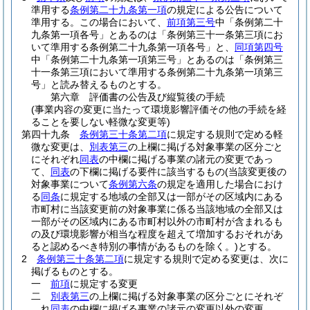
準用する
条例第二十九条第一項
の規定による公告について
準用する。
この場合において、
前項第三号
中「条例第二十
九条第一項各号」とあるのは「条例第三十一条第三項にお
いて準用する条例第二十九条第一項各号」と、
同項第四号
中「条例第二十九条第一項第三号」とあるのは「条例第三
十一条第三項において準用する条例第二十九条第一項第三
号」と読み替えるものとする。
第六章
評価書の公告及び縦覧後の手続
(事業内容の変更に当たって環境影響評価その他の手続を経
ることを要しない軽微な変更等)
第四十九条
条例第三十条第二項
に規定する規則で定める軽
微な変更は、
別表第三
の上欄に掲げる対象事業の区分ごと
にそれぞれ
同表
の中欄に掲げる事業の諸元の変更であっ
て、
同表
の下欄に掲げる要件に該当するもの
(当該変更後の
対象事業について
条例第六条
の規定を適用した場合におけ
る
同条
に規定する地域の全部又は一部がその区域内にある
市町村に当該変更前の対象事業に係る当該地域の全部又は
一部がその区域内にある市町村以外の市町村が含まれるも
の及び環境影響が相当な程度を超えて増加するおそれがあ
ると認めるべき特別の事情があるものを除く。)
とする。
2
条例第三十条第二項
に規定する規則で定める変更は、次に
掲げるものとする。
一
前項
に規定する変更
二
別表第三
の上欄に掲げる対象事業の区分ごとにそれぞ
れ
同表
の中欄に掲げる事業の諸元の変更以外の変更