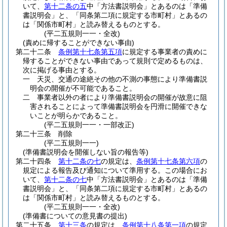
いて、
第十二条の五
中「方法書説明会」とあるのは「準備
書説明会」と、「同条第二項に規定する市町村」とあるの
は「関係市町村」と読み替えるものとする。
(平二五規則一一・全改)
(責めに帰することができない事由)
第二十二条
条例第十七条第五項
に規定する事業者の責めに
帰することができない事由であって規則で定めるものは、
次に掲げる事由とする。
一
天災、交通の途絶その他の不測の事態により準備書説
明会の開催が不可能であること。
二
事業者以外の者により準備書説明会の開催が故意に阻
害されることによって準備書説明会を円滑に開催できな
いことが明らかであること。
(平二五規則一一・一部改正)
第二十三条
削除
(平二五規則一一)
(準備書説明会を開催しない旨の報告等)
第二十四条
第十二条の七
の規定は、
条例第十七条第六項
の
規定による報告及び通知について準用する。
この場合にお
いて、
第十二条の七
中「方法書説明会」とあるのは「準備
書説明会」と、「同条第二項に規定する市町村」とあるの
は「関係市町村」と読み替えるものとする。
(平二五規則一一・全改)
(準備書についての意見書の提出)
第二十五条
第十三条
の規定は、
条例第十八条第一項
の規定