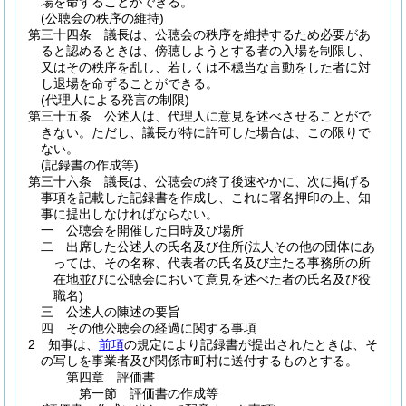
場を命ずることができる。
(公聴会の秩序の維持)
第三十四条
議長は、公聴会の秩序を維持するため必要があ
ると認めるときは、傍聴しようとする者の入場を制限し、
又はその秩序を乱し、若しくは不穏当な言動をした者に対
し退場を命ずることができる。
(代理人による発言の制限)
第三十五条
公述人は、代理人に意見を述べさせることがで
きない。
ただし、議長が特に許可した場合は、この限りで
ない。
(記録書の作成等)
第三十六条
議長は、公聴会の終了後速やかに、次に掲げる
事項を記載した記録書を作成し、これに署名押印の上、知
事に提出しなければならない。
一
公聴会を開催した日時及び場所
二
出席した公述人の氏名及び住所
(法人その他の団体にあ
っては、その名称、代表者の氏名及び主たる事務所の所
在地並びに公聴会において意見を述べた者の氏名及び役
職名)
三
公述人の陳述の要旨
四
その他公聴会の経過に関する事項
2
知事は、
前項
の規定により記録書が提出されたときは、そ
の写しを事業者及び関係市町村に送付するものとする。
第四章
評価書
第一節
評価書の作成等