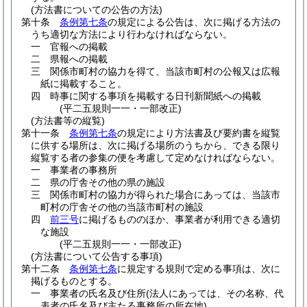
(方法書についての公告の方法)
第十条
条例第七条
の規定による公告は、次に掲げる方法の
うち適切な方法により行わなければならない。
一
官報への掲載
二
県報への掲載
三
関係市町村の協力を得て、当該市町村の公報又は広報
紙に掲載すること。
四
時事に関する事項を掲載する日刊新聞紙への掲載
(平二五規則一一・一部改正)
(方法書等の縦覧)
第十一条
条例第七条
の規定により方法書及び要約書を縦覧
に供する場所は、次に掲げる場所のうちから、できる限り
縦覧する者の参集の便を考慮して定めなければならない。
一
事業者の事務所
二
県の庁舎その他の県の施設
三
関係市町村の協力が得られた場合にあっては、当該市
町村の庁舎その他の当該市町村の施設
四
前三号
に掲げるもののほか、事業者が利用できる適切
な施設
(平二五規則一一・一部改正)
(方法書について公告する事項)
第十二条
条例第七条
に規定する規則で定める事項は、次に
掲げるものとする。
一
事業者の氏名及び住所
(法人にあっては、その名称、代
表者の氏名及び主たる事務所の所在地)