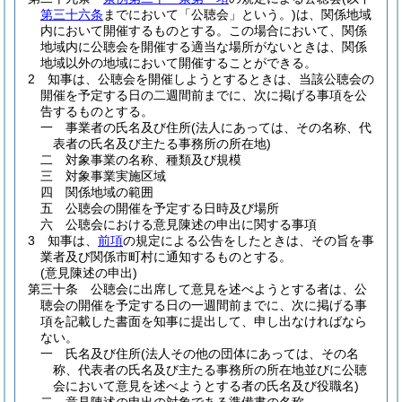
第三十六条
までにおいて「公聴会」という。)
は、関係地域
内において開催するものとする。
この場合において、関係
地域内に公聴会を開催する適当な場所がないときは、関係
地域以外の地域において開催することができる。
2
知事は、公聴会を開催しようとするときは、当該公聴会の
開催を予定する日の二週間前までに、次に掲げる事項を公
告するものとする。
一
事業者の氏名及び住所
(法人にあっては、その名称、代
表者の氏名及び主たる事務所の所在地)
二
対象事業の名称、種類及び規模
三
対象事業実施区域
四
関係地域の範囲
五
公聴会の開催を予定する日時及び場所
六
公聴会における意見陳述の申出に関する事項
3
知事は、
前項
の規定による公告をしたときは、その旨を事
業者及び関係市町村に通知するものとする。
(意見陳述の申出)
第三十条
公聴会に出席して意見を述べようとする者は、公
聴会の開催を予定する日の一週間前までに、次に掲げる事
項を記載した書面を知事に提出して、申し出なければなら
ない。
一
氏名及び住所
(法人その他の団体にあっては、その名
称、代表者の氏名及び主たる事務所の所在地並びに公聴
会において意見を述べようとする者の氏名及び役職名)