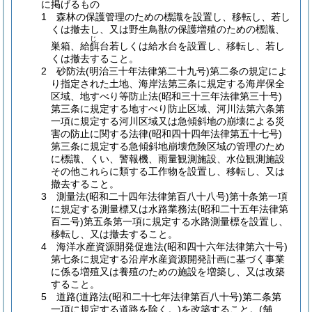
に掲げるもの
1 森林の保護管理のための標識を設置し、移転し、若し
くは撤去し、又は野生鳥獣の保護増殖のための標識、
じ
巣箱、給
台若しくは給水台を設置し、移転し、若し
餌
くは撤去すること。
2 砂防法(明治三十年法律第二十九号)第二条の規定によ
り指定された土地、海岸法第三条に規定する海岸保全
区域、地すべり等防止法(昭和三十三年法律第三十号)
第三条に規定する地すべり防止区域、河川法第六条第
一項に規定する河川区域又は急傾斜地の崩壊による災
害の防止に関する法律(昭和四十四年法律第五十七号)
第三条に規定する急傾斜地崩壊危険区域の管理のため
に標識、くい、警報機、雨量観測施設、水位観測施設
その他これらに類する工作物を設置し、移転し、又は
撤去すること。
3 測量法(昭和二十四年法律第百八十八号)第十条第一項
に規定する測量標又は水路業務法(昭和二十五年法律第
百二号)第五条第一項に規定する水路測量標を設置し、
移転し、又は撤去すること。
4 海洋水産資源開発促進法(昭和四十六年法律第六十号)
第七条に規定する沿岸水産資源開発計画に基づく事業
に係る増殖又は養殖のための施設を増築し、又は改築
すること。
5 道路(道路法(昭和二十七年法律第百八十号)第二条第
一項に規定する道路を除く。)を改築すること。(舗