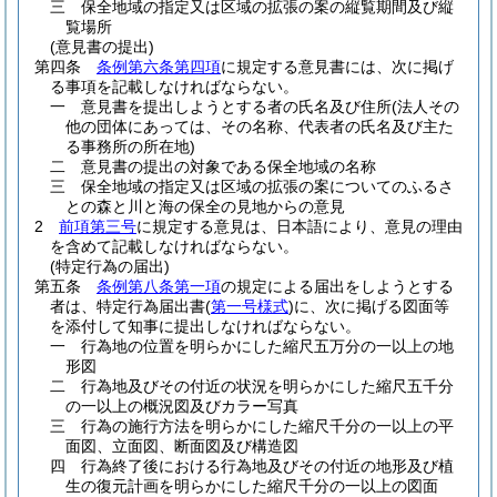
三
保全地域の指定又は区域の拡張の案の縦覧期間及び縦
覧場所
(意見書の提出)
第四条
条例第六条第四項
に規定する意見書には、次に掲げ
る事項を記載しなければならない。
一
意見書を提出しようとする者の氏名及び住所
(法人その
他の団体にあっては、その名称、代表者の氏名及び主た
る事務所の所在地)
二
意見書の提出の対象である保全地域の名称
三
保全地域の指定又は区域の拡張の案についてのふるさ
との森と川と海の保全の見地からの意見
2
前項第三号
に規定する意見は、日本語により、意見の理由
を含めて記載しなければならない。
(特定行為の届出)
第五条
条例第八条第一項
の規定による届出をしようとする
者は、特定行為届出書
(
第一号様式
)
に、次に掲げる図面等
を添付して知事に提出しなければならない。
一
行為地の位置を明らかにした縮尺五万分の一以上の地
形図
二
行為地及びその付近の状況を明らかにした縮尺五千分
の一以上の概況図及びカラー写真
三
行為の施行方法を明らかにした縮尺千分の一以上の平
面図、立面図、断面図及び構造図
四
行為終了後における行為地及びその付近の地形及び植
生の復元計画を明らかにした縮尺千分の一以上の図面