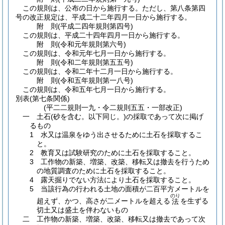
この規則は、公布の日から施行する。
ただし、第八条第四
号の改正規定は、平成二十二年四月一日から施行する。
附
則
(平成二四年
規則第四号)
この規則は、平成二十四年四月一日から施行する。
附
則
(令和元年
規則第六号)
この規則は、令和元年七月一日から施行する。
附
則
(令和二年
規則第五五号)
この規則は、令和二年十二月一日から施行する。
附
則
(令和五年
規則第一八号)
この規則は、令和五年七月一日から施行する。
別表
(第七条関係)
(平二二規則一九・令二規則五五・一部改正)
一 土石(砂を含む。以下同じ。)の採取であって次に掲げ
るもの
1 水又は温泉をゆう出させるために土石を採取するこ
と。
2 教育又は試験研究のために土石を採取すること。
3 工作物の新築、増築、改築、移転又は撤去を行うため
の地質調査のために土石を採取すること。
4 露天掘りでない方法により土石を採取すること。
5 当該行為の行われる土地の面積が二百平方メートルを
のり
超えず、かつ、高さが二メートルを超える
を生ずる
法
切土又は盛土を伴わないもの
二 工作物の新築、増築、改築、移転又は撤去であって次