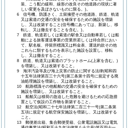
装、こう配の緩和、線形の改良その他道路の現状に著
しい変更を及ぼさないものに限る。)。
6 信号機、防護さく、土留擁壁その他道路、鉄道、軌道
又は索道の交通の安全を確保するための施設を増築
し、又は改築すること(信号機にあっては、新築し、移
転し、又は撤去することを含む。)。
7 鉄道、軌道若しくは索道の駅舎又は自動車若しくは船
舶による旅客運送事業の営業所若しくは待合所におい
て、駅名板、停留所標識又は料金表、運送約款その他
これらに類するものを表示した施設を設置し、移転
し、又は撤去すること。
8 鉄道、軌道又は索道のプラットホーム(上家を含む。)
を増築し、又は改築すること。
9 海洋汚染等及び海上災害の防止に関する法律(昭和四
十五年法律第百三十六号)第三条第十四号に規定する廃
油処理施設を増築し、又は改築すること。
10 航路標識その他船舶の交通の安全を確保するための
施設を増築し、又は改築すること。
11 船舶又は積荷の急迫した危難を避けるための応急措
置として仮設の工作物を新築すること。
12 航空法(昭和二十七年法律第二百三十一号)第二条第
五項に規定する航空保安施設を増築し、又は改築する
こと。
13 郵便差出箱、集合郵便受箱、公衆電話施設又は電気
通信事業法(昭和五十九年法律第八十六号)第百四十一