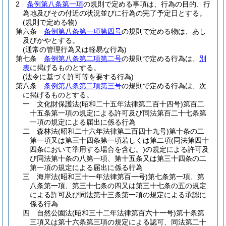
2
条例第八条第一項
の規則で定める事項は、行為の目的、行
為地及びその付近の状況並びに行為の完了予定日とする。
(規則で定める物)
第六条
条例第八条第一項第四号
の規則で定める物は、あし
及びかやとする。
(通常の管理行為又は軽易な行為)
第七条
条例第八条第二項第二号
の規則で定める行為は、
別
表
に掲げるものとする。
(法令に基づく許可等を要する行為)
第八条
条例第八条第二項第三号
の規則で定める行為は、次
に掲げるものとする。
一
文化財保護法
(昭和二十五年法律第二百十四号)
第百二
十五条第一項の規定による許可及び同法第百二十七条第
一項の規定による届出に係る行為
二
森林法
(昭和二十六年法律第二百四十九号)
第十条の二
第一項又は第三十四条第一項若しくは第二項
(同法第四十
四条において準用する場合を含む。)
の規定による許可及
び同法第十条の八第一項、第十五条又は第三十四条の二
第一項の規定による届出に係る行為
三
海岸法
(昭和三十一年法律第百一号)
第七条第一項、第
八条第一項、第三十七条の四又は第三十七条の五の規定
による許可及び同法第十三条第一項の規定による承認に
係る行為
四
自然公園法
(昭和三十二年法律第百六十一号)
第十条第
三項又は第十六条第三項の規定による認可、同法第二十