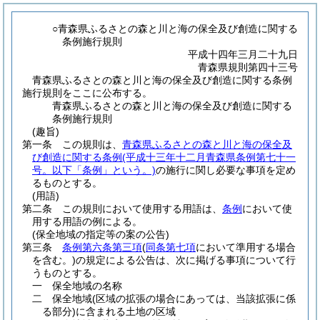
○青森県ふるさとの森と川と海の保全及び創造に関する
条例施行規則
平成十四年三月二十九日
青森県規則第四十三号
青森県ふるさとの森と川と海の保全及び創造に関する条例
施行規則をここに公布する。
青森県ふるさとの森と川と海の保全及び創造に関する
条例施行規則
(趣旨)
第一条
この規則は、
青森県ふるさとの森と川と海の保全及
び創造に関する条例
(平成十三年十二月青森県条例第七十一
号。以下「条例」という。)
の施行に関し必要な事項を定め
るものとする。
(用語)
第二条
この規則において使用する用語は、
条例
において使
用する用語の例による。
(保全地域の指定等の案の公告)
第三条
条例第六条第三項
(
同条第七項
において準用する場合
を含む。)
の規定による公告は、次に掲げる事項について行
うものとする。
一
保全地域の名称
二
保全地域
(区域の拡張の場合にあっては、当該拡張に係
る部分)
に含まれる土地の区域