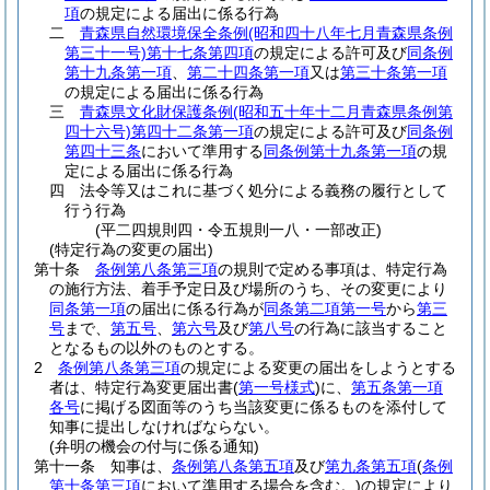
項
の規定による届出に係る行為
二
青森県自然環境保全条例
(昭和四十八年七月青森県条例
第三十一号)
第十七条第四項
の規定による許可及び
同条例
第十九条第一項
、
第二十四条第一項
又は
第三十条第一項
の規定による届出に係る行為
三
青森県文化財保護条例
(昭和五十年十二月青森県条例第
四十六号)
第四十二条第一項
の規定による許可及び
同条例
第四十三条
において準用する
同条例第十九条第一項
の規
定による届出に係る行為
四
法令等又はこれに基づく処分による義務の履行として
行う行為
(平二四規則四・令五規則一八・一部改正)
(特定行為の変更の届出)
第十条
条例第八条第三項
の規則で定める事項は、特定行為
の施行方法、着手予定日及び場所のうち、その変更により
同条第一項
の届出に係る行為が
同条第二項第一号
から
第三
号
まで、
第五号
、
第六号
及び
第八号
の行為に該当すること
となるもの以外のものとする。
2
条例第八条第三項
の規定による変更の届出をしようとする
者は、特定行為変更届出書
(
第一号様式
)
に、
第五条第一項
各号
に掲げる図面等のうち当該変更に係るものを添付して
知事に提出しなければならない。
(弁明の機会の付与に係る通知)
第十一条
知事は、
条例第八条第五項
及び
第九条第五項
(
条例
第十条第三項
において準用する場合を含む。)
の規定により