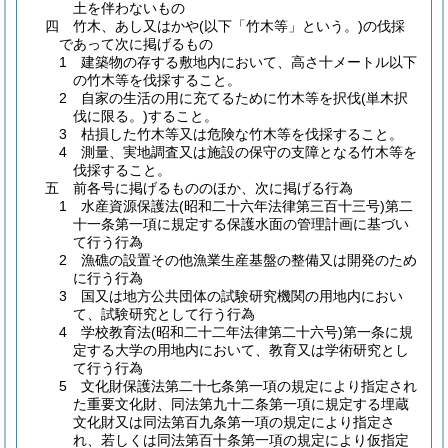
土を伴わないもの
四 竹木、あし又はかや(以下「竹木等」という。)の伐採
であって次に掲げるもの
1 建築物の存する敷地内において、高さ十メートル以下
の竹木等を伐採すること。
2 自家の生活の用に充てるために竹木等を択伐(単木択
伐に限る。)すること。
3 枯損した竹木等又は危険な竹木等を伐採すること。
4 測量、実地調査又は施設の保守の支障となる竹木等を
伐採すること。
五 前各号に掲げるもののほか、次に掲げる行為
1 水産資源保護法(昭和二十六年法律第三百十三号)第二
十一条第一項に規定する保護水面の管理計画に基づい
て行う行為
2 漁礁の設置その他漁業生産基盤の整備又は開発のため
に行う行為
3 国又は地方公共団体の試験研究機関の用地内におい
て、試験研究として行う行為
4 学校教育法(昭和二十二年法律第二十六号)第一条に規
定する大学の用地内において、教育又は学術研究とし
て行う行為
5 文化財保護法第二十七条第一項の規定により指定され
た重要文化財、同法第九十二条第一項に規定する埋蔵
文化財又は同法第百九条第一項の規定により指定さ
れ、若しくは同法第百十条第一項の規定により仮指定