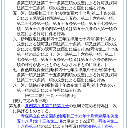
条第三項又は第二十一条第三項の規定による許可及び同
法第三十三条第一項の規定による届出に係る行為
五
河川法
(昭和三十九年法律第百六十七号)
第二十条の規
定による承認及び同法第二十五条、第二十六条第一項、
第二十七条第一項、第五十五条第一項、第五十七条第一
項、第五十八条の四第一項又は第五十八条の六第一項の
規定による許可に係る行為
六
砂利採取法
(昭和四十三年法律第七十四号)
第十六条の
規定による認可及び同法第二十条第一項又は第二項の規
定による変更の認可又は届出に係る行為
(同法第二十七条
第一項の規定により、河川法第二十六条第一項、第二十
七条第一項、第五十五条第一項又は第五十八条の四第一
項の許可があったものとみなされるものに限る。)
七
自然環境保全法
(昭和四十七年法律第八十五号)
第十七
条第一項又は第二十五条第四項の規定による許可及び同
法第二十八条第一項の規定による届出に係る行為
八
河川法施行令
(昭和四十年政令第十四号)
第十六条の八
第一項の規定による許可に係る行為
(平二二規則一九・一部改正)
(規則で定める行為)
第九条
条例第八条第二項第八号
の規則で定める行為は、次
に掲げるものとする。
一
青森県立自然公園条例
(昭和三十六年十月青森県条例第
五十八号)
第十三条第二項
の規定による認可、
同条例第二
十八条第三項
の規定による許可及び
同条例第三十条第一