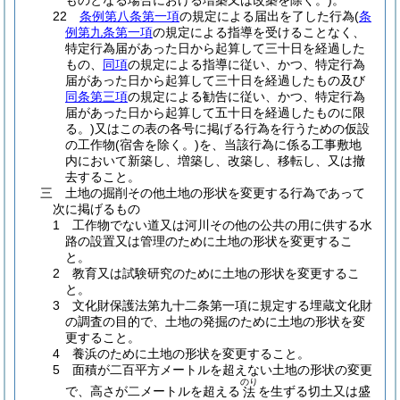
ものとなる場合における増築又は改築を除く。)。
22
条例第八条第一項
の規定による届出を了した行為(
条
例第九条第一項
の規定による指導を受けることなく、
特定行為届があった日から起算して三十日を経過した
もの、
同項
の規定による指導に従い、かつ、特定行為
届があった日から起算して三十日を経過したもの及び
同条第三項
の規定による勧告に従い、かつ、特定行為
届があった日から起算して五十日を経過したものに限
る。)又はこの表の各号に掲げる行為を行うための仮設
の工作物(宿舎を除く。)を、当該行為に係る工事敷地
内において新築し、増築し、改築し、移転し、又は撤
去すること。
三 土地の掘削その他土地の形状を変更する行為であって
次に掲げるもの
1 工作物でない道又は河川その他の公共の用に供する水
路の設置又は管理のために土地の形状を変更するこ
と。
2 教育又は試験研究のために土地の形状を変更するこ
と。
3 文化財保護法第九十二条第一項に規定する埋蔵文化財
の調査の目的で、土地の発掘のために土地の形状を変
更すること。
4 養浜のために土地の形状を変更すること。
5 面積が二百平方メートルを超えない土地の形状の変更
のり
で、高さが二メートルを超える
を生ずる切土又は盛
法