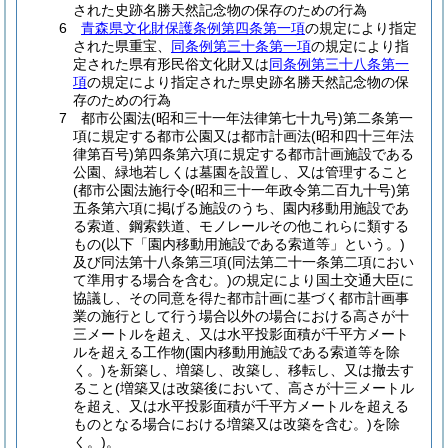
された史跡名勝天然記念物の保存のための行為
6
青森県文化財保護条例第四条第一項
の規定により指定
された県重宝、
同条例第三十条第一項
の規定により指
定された県有形民俗文化財又は
同条例第三十八条第一
項
の規定により指定された県史跡名勝天然記念物の保
存のための行為
7 都市公園法(昭和三十一年法律第七十九号)第二条第一
項に規定する都市公園又は都市計画法(昭和四十三年法
律第百号)第四条第六項に規定する都市計画施設である
公園、緑地若しくは墓園を設置し、又は管理すること
(都市公園法施行令(昭和三十一年政令第二百九十号)第
五条第六項に掲げる施設のうち、園内移動用施設であ
る索道、鋼索鉄道、モノレールその他これらに類する
もの(以下「園内移動用施設である索道等」という。)
及び同法第十八条第三項(同法第二十一条第二項におい
て準用する場合を含む。)の規定により国土交通大臣に
協議し、その同意を得た都市計画に基づく都市計画事
業の施行として行う場合以外の場合における高さが十
三メートルを超え、又は水平投影面積が千平方メート
ルを超える工作物(園内移動用施設である索道等を除
く。)を新築し、増築し、改築し、移転し、又は撤去す
ること(増築又は改築後において、高さが十三メートル
を超え、又は水平投影面積が千平方メートルを超える
ものとなる場合における増築又は改築を含む。)を除
く。)。