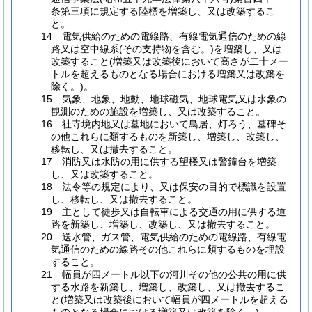
条第三項に規定する陸標を増築し、又は改築するこ
と。
14 電気供給のための電線路、有線電気通信のための線
路又は空中線系(その支持物を含む。)を増築し、又は
改築すること(増築又は改築後において高さが二十メー
トルを超えるものとなる場合における増築又は改築を
除く。)。
15 気象、地象、地動、地球磁気、地球電気又は水象の
観測のための施設を増築し、又は改築すること。
16 社寺境内地又は墓地において鳥居、灯ろう、墓碑そ
の他これらに類するものを新築し、増築し、改築し、
移転し、又は撤去すること。
17 消防又は水防の用に供する望楼又は警鐘台を増築
し、又は改築すること。
18 法令等の規定により、又は保安の目的で標識を設置
し、移転し、又は撤去すること。
19 主として徒歩又は自転車による交通の用に供する道
路を新築し、増築し、改築し、又は撤去すること。
20 送水管、ガス管、電気供給のための電線路、有線電
気通信のための線路その他これらに類するものを埋設
すること。
21 幅員が四メートル以下の河川その他の公共の用に供
する水路を新築し、増築し、改築し、又は撤去するこ
と(増築又は改築後において幅員が四メートルを超える