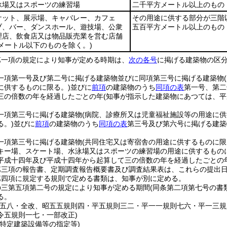
泳場又はスポーツの練習場
二千平方メートル以上のもの
ケット、展示場、キャバレー、カフェ
その用途に供する部分が三階
ブ、バー、ダンスホール、遊技場、公衆
五百平方メートル以上のもの
理店、飲食店又は物品販売業を営む店舗
メートル以下のものを除く。)
第一項の規定により知事が定める時期は、
次の各号
に掲げる建築物の区
一項第一号及び第二号に掲げる建築物並びに同項第三号に掲げる建築物
に供するものに限る。)
並びに
前項
の建築物のうち
同項の表
第一号、第二
三の倍数の年を経過したごとの年
(知事が指示した建築物にあつては、
一項第三号に掲げる建築物
(病院、診療所又は児童福祉施設等の用途に供
る。)
並びに
前項
の建築物のうち
同項の表
第三号及び第六号に掲げる建築
一項第三号に掲げる建築物
(共同住宅又は寄宿舎の用途に供するものに限
キー場、スケート場、水泳場又はスポーツの練習場の用途に供するものに
平成十四年及び平成十四年から起算して三の倍数の年を経過したごとの
第三項の報告書、定期調査報告概要書及び調査結果表は、これらの提出
第四項に規定する規則で定める書類は、知事が別に定める。
の三第五項第二号の規定により知事が定める期間
(同条第二項第七号の書
る。
則五八・全改、昭五五規則四・平五規則三二・平一一規則七六・平一三
令五規則一七・一部改正)
る特定建築設備等の指定等)