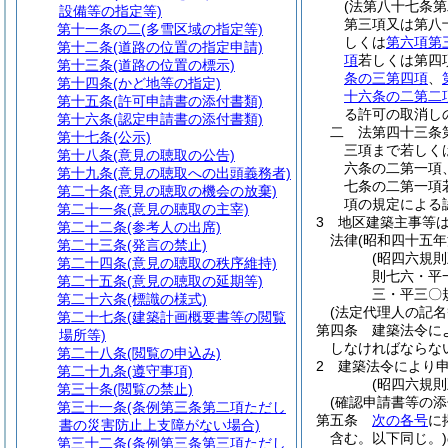
(法第八十七条
設備等の指定等)
第三項又は第八
第十一条の二
(多雪区域の指定等)
しくは
第六項第
第十二条
(道路の位置の指定申請)
項
若しくは第四
第十三条
(道路の位置の標示)
条の三第四項
、
第十四条
(かど地等の指定)
十六条の二第二
第十五条
(許可申請書の添付書類)
る許可の取消し
第十六条
(認定申請書の添付書類)
二
法第四十三条
第十七条
(公示)
三項まで若しく
第十八条
(意見の聴取の公告)
六条の二第一項
第十九条
(意見の聴取への出頭義務者)
七条の二第一項
第二十条
(意見の聴取の機会の放棄)
項の規定による
第二十一条
(意見の聴取の主宰)
3
地区建築主事等
第二十二条
(参考人の出席)
法律
(昭和四十五年
第二十三条
(発言の禁止)
(昭四六規
第二十四条
(意見の聴取の秩序維持)
則七六・平
第二十五条
(意見の聴取の延期等)
三・平三〇
第二十六条
(標識の様式)
(法定代理人の記名
第二十七条
(建築計画概要書等の閲覧
第四条
建築法令に
場所等)
しなければならな
第二十八条
(閲覧の申込み)
2
建築法令により
第二十九条
(遵守事項)
(昭四六規
第三十条
(閲覧の禁止)
(確認申請書等の添
第三十一条
(条例第三条第二項ただし
第五条
次の各号
に
書の災害防止上支障がない場合)
含む。以下同じ。)
第三十二条
(条例第三条第三項ただし