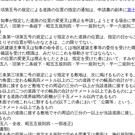
一項第五号の規定による道路の位置の指定の通知は、申請書の副本に
第
、知事が指定した道路の位置の変更又は廃止を申請しようとする場合に
則五八・旧第十一条繰下・昭五五規則四・平一一規則七六・平一六規則二
)
二条第一項第五号の規定により指定された道路の位置は、指定の日から
よりその位置が明らかなときは、この限りでない。
地区建築主事等又は知事の命令若しくは地区建築主事等の委任を受けた
り確認を受けた標識は、みだりにこれを移動させてはならない。
路の位置の変更又は廃止をしたときは、指定を受けた者において、すみ
則五八・旧第十二条繰下・昭五五規則四・平一一規則七六・平一二規則七
三条第三項第二号の規定により指定する敷地は、次に掲げるものとする
の角度に交わる幅員四メートル以上の二つの道路でその幅員の合計が十
道路に接するかど敷地でその周辺の三分の一以上が当該道路に接するも
ル以上の二つの道路でその幅員の合計が十メートル以上であるものによ
接する道路の境界線間の距離が三十五メートル以内であるもの
水面その他これらに類するもの
(以下この条において「公園等」という。
二十メートル以上であるもの
ル以上の道路に接する敷地でその周辺の三分の一以上が当該道路に接し
るもの
則五八・全改、昭五五規則四・一部改正)
書類)
第十条の四第一項に規定する規則で定める図書又は書面は、施行規則第