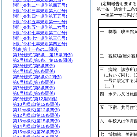
(定期報告を要する
附則
(令和二年規則第四五号)
第十条
法第十二条
附則
(令和三年規則第六〇号)
一項第一号に掲げ
附則
(令和四年規則第五五号)
附則
(令和五年規則第一七号)
附則
(令和五年規則第二六号)
一 劇場、映画館
附則
(令和七年規則第二〇号)
附則
(令和七年規則第三〇号)
附則
(令和七年規則第四五号)
別表
(第十一条の二関係)
第1号様式
(第5条、第15条関係)
二 観覧場
(屋外観
第2号様式
(第5条、第15条関係)
第3号様式
(第5条関係)
三 病院、診療所
第4号様式
(第6条関係)
において同じ。)
第5号様式
(第6条の2関係)
一号に規定する
第6号様式
(第7条関係)
じ。)
第7号様式
(第8条関係)
第8号様式
(第9条関係)
四 ホテル又は旅
第9号様式
(第12条関係)
第10号様式
(第12条関係)
五 下宿、共同住
第11号様式
(第12条関係)
第12号様式
(第15条関係)
第13号様式
(第15条関係)
六 学校又は体育
第14号様式
(第15条関係)
第15号様式
(第26条関係)
七 博物館、美術