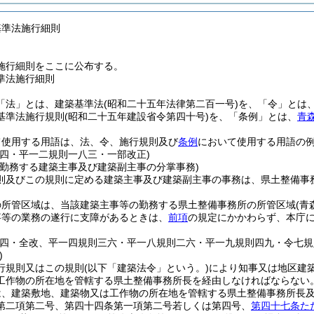
基準法施行細則
施行細則をここに公布する。
準法施行細則
「法」とは、建築基準法
(昭和二十五年法律第二百一号)
を、「令」とは
基準法施行規則
(昭和二十五年建設省令第四十号)
を、「条例」とは、
青
て使用する用語は、法、令、施行規則及び
条例
において使用する用語の
則四・平一二規則一八三・一部改正)
に勤務する建築主事及び建築副主事の分掌事務)
則及びこの規則に定める建築主事及び建築副主事の事務は、県土整備事
の所管区域は、当該建築主事等の勤務する県土整備事務所の所管区域
(
事等の業務の遂行に支障があるときは、
前項
の規定にかかわらず、本庁
。
則四・全改、平一四規則三六・平一八規則二六・平一九規則四九・令七規
)
行規則又はこの規則
(以下「建築法令」という。)
により知事又は地区建
工作物の所在地を管轄する県土整備事務所長を経由しなければならない
は、建築敷地、建築物又は工作物の所在地を管轄する県土整備事務所長
第二項第二号、第四十四条第一項第二号若しくは第四号、
第四十七条た