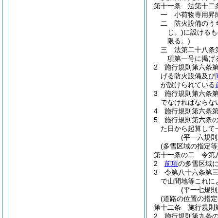
第十一条
法第十二
一
小荷物専用昇
二
防火設備のう
じ。)
に設けるも
限る。)
三
法第二十八条
項第一号に掲げ
2
施行規則第六条
げる防火設備及び
が設けられている
3
施行規則第六条
でなければならな
4
施行規則第六条
5
施行規則第六条
た日から起算して
(平一六規
(多雪区域の指定等
第十一条の二
令第
2
前項
の多雪区域
3
令第八十六条第
で山間地等これに
(平一七規則
(道路の位置の指定
第十二条
施行規則
2
施行規則第九条