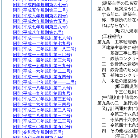
(建築主等の氏名変
附則
(平成四年規則第四七号)
第八条
建築法令に
附則
(平成五年規則第三二号)
する前に、建築主
附則
(平成六年規則第四四号)
称、事務所の所在
附則
(平成六年規則第六五号)
ればならない。
附則
(平成七年規則第三八号)
(昭四六規
附則
(平成八年規則第九号)
(工程報告)
附則
(平成一一年規則第七六号)
第九条
工事監理者
附則
(平成一二年規則第七九号)
区建築主事等に報
附則
(平成一二年規則第一八三号)
一
基礎工事に着
附則
(平成一三年規則第三〇号)
二
鉄筋コンクリ
附則
(平成一四年規則第三六号)
三
鉄骨造の建築
附則
(平成一五年規則第三九号)
四
鉄骨造の耐火
附則
(平成一六年規則第二二号)
五
補強コンクリ
附則
(平成一七年規則第五四号)
六
木造の建築物
附則
(平成一七年規則第一一二号)
(昭四四規
附則
(平成一八年規則第二六号)
平三〇規則
附則
(平成一九年規則第四九号)
(中間検査申請書の
附則
(平成二〇年規則第三五号)
第九条の二
施行規
附則
(平成二六年規則第三四号)
又は計画通知書に
附則
(平成二七年規則第二八号)
一
令第三十八条
附則
(平成二八年規則第三二号)
二
令第四十六条
附則
(平成三〇年規則第二三号)
三
令第四十七条
附則
(平成三〇年規則第五〇号)
四
その他地区建
附則
(令和元年規則第五号)
(平三〇規
附則
(令和元年規則第六号)