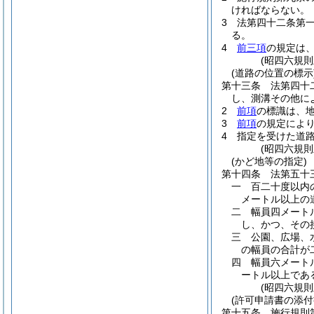
ければならない。
3
法第四十二条第
る。
4
前三項
の規定は
(昭四六規
(道路の位置の標示
第十三条
法第四十
し、測溝その他に
2
前項
の標識は、
3
前項
の規定によ
4
指定を受けた道
(昭四六規
(かど地等の指定)
第十四条
法第五十
一
百二十度以内
メートル以上の
二
幅員四メート
し、かつ、その
三
公園、広場、
の幅員の合計が
四
幅員六メート
ートル以上であ
(昭四六規
(許可申請書の添付
第十五条
施行規則