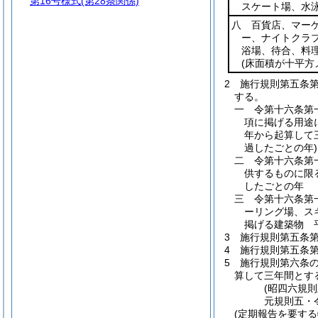
第16号様式
(第28条関係)
スケート場、水
八 百貨店、マー
ー、ナイトクラ
浴場、待合、料
(床面積が十平方
2
施行規則第五条
する。
一
令第十六条第
項に掲げる用途
年から起算して
過したごとの年)
二
令第十六条第
供するものに限
したごとの年
三
令第十六条第
ーリング場、ス
掲げる建築物 
3
施行規則第五条
4
施行規則第五条
5
施行規則第六条
算して三年間とす
(昭四六規
元規則五・
(定期報告を要す