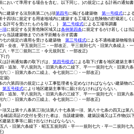
項において準用する場合を含む。以下同じ。)
の規定による計画の通知書
い。
内に建築する法別表第二
(ち)
項
第四号
に掲げる建築物
第一号様式
によ
第十四項に規定する用途地域内に建築する工場又は危険物の貯蔵若しく
よる許可を受けたものを除く。)
第二号様式
による工場等調書
一項
に規定する災害危険区域又は
条例第四条
に規定するがけ若しくは当
から当該建築物までの水平距離を示す図書
の七の規定の適用を受ける建築物
第三号様式
による不適格建築物報告
則四・全改、平五規則三二・一部改正、平三規則七六・旧第六条繰上・
二八・平三〇規則二三・令元規則五・一部改正)
下げ)
又は計画通知書の取下げは、
第四号様式
による取下げ書を地区建築主事
則四・追加、平八規則九・旧第六条の二繰下、平一一規則七六・旧第六
則六〇・旧第六条の二繰上、令七規則二〇・一部改正)
定届)
条の六第四項の規定により工事監理者を定めなければならない建築物の
、
第五号様式
により地区建築主事等に届け出なければならない。
則四・追加、平八規則九・旧第六条の三繰下、平一一規則七六・旧第六
則六〇・旧第六条の三繰上、令七規則二〇・一部改正)
)
一項又は第十八条第三項
(法第八十七条第一項、第八十七条の四又は第
る確認済証の交付を受けた者は、当該建築物、建築設備又は工作物
(以
区建築主事等に届け出なければならない。
則五八・旧第六条繰下・昭五五規則四・平一一規則七六・平一二規則七
正)