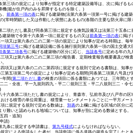
条第三項の規定により知事が指定する特定建築設備等は、次に掲げるも
降機
(籠が住戸内のみを昇降するものを除く。)
ち、
前条第一項の表
に掲げる建築物
(法第六条第一項第一号に掲げる建
の
(常時閉鎖した又は作動した状態にあるもの
(各階の主要な防火扉に限
第二項ただし書及び同条第三項に規定する換気設備又は法第三十五条に
る建築物で令第十六条第一項に規定するもの又は
前条第一項の表
に掲げ
第一項又は第六条の二の二第一項の規定により知事が定める時期は、毎
同項第三号
に掲げる建築設備に係る施行規則第六条第一項の国土交通大
前条第二項各号
に掲げる建築物の区分に応じ、
当該各号
に定める年の九
第三項又は第六条の二の二第三項の報告書、定期検査報告概要書及び検
い。
第四項又は第六条の二の二第四項に規定する規則で定める書類は、知事
の三第五項第二号の規定により知事が定める期間
(同条第二項第八号及び
一年間
(
第二項ただし書
の検査の項目に係る書類にあつては、三年間)
と
則二二・全改、平一九規則四九・平二〇規則三五・平二八規則三二・令七
)
八十六条第二項ただし書の規定により、青森市、弘前市及び八戸市の区
における積雪の単位荷重は、積雪量一センチメートルごとに一平方メー
三項に規定する規則で定める数値は、
別表
の上欄に掲げる区域の区分に
より難いと認められる地域については、知事が別に定める数値とする。
五四・追加)
申請)
第九条に規定する申請書は、
第九号様式
によらなければならない。
の規定による申請をした者が、当該申請に係る道路の築造を完了したと