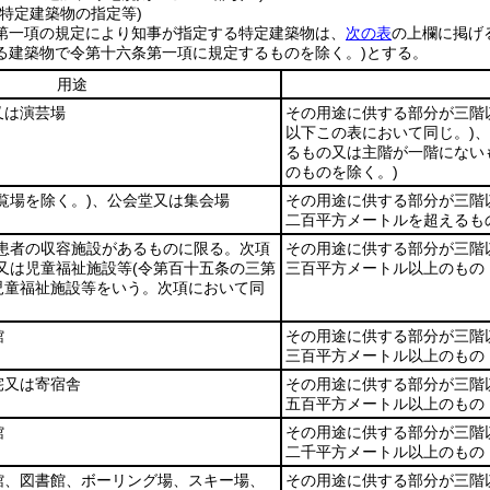
特定建築物の指定等)
第一項の規定により知事が指定する特定建築物は、
次の表
の上欄に掲げ
る建築物で令第十六条第一項に規定するものを除く。)
とする。
用途
又は演芸場
その用途に供する部分が三階
以下この表において同じ。)
、
るもの又は主階が一階にない
のものを除く。)
覧場を除く。)
、公会堂又は集会場
その用途に供する部分が三階
二百平方メートルを超えるも
(患者の収容施設があるものに限る。次項
その用途に供する部分が三階
又は児童福祉施設等
(令第百十五条の三第
三百平方メートル以上のもの
児童福祉施設等をいう。次項において同
館
その用途に供する部分が三階
三百平方メートル以上のもの
宅又は寄宿舎
その用途に供する部分が三階
五百平方メートル以上のもの
館
その用途に供する部分が三階
二千平方メートル以上のもの
館、図書館、ボーリング場、スキー場、
その用途に供する部分が三階