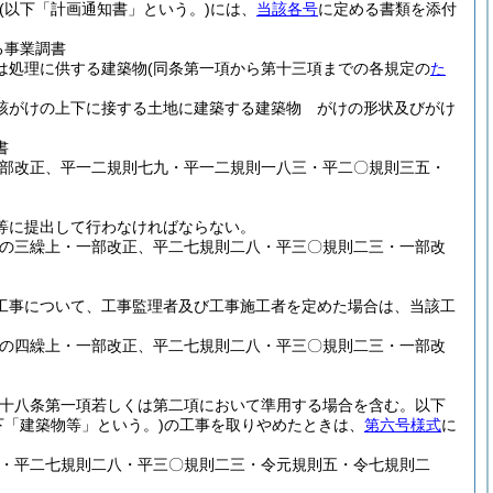
(以下「計画通知書」という。)
には、
当該各号
に定める書類を添付
る事業調書
は処理に供する建築物
(同条第一項から第十三項までの各規定の
た
該がけの上下に接する土地に建築する建築物 がけの形状及びがけ
書
一部改正、平一二規則七九・平一二規則一八三・平二〇規則三五・
等に提出して行わなければならない。
条の三繰上・一部改正、平二七規則二八・平三〇規則二三・一部改
工事について、工事監理者及び工事施工者を定めた場合は、当該工
条の四繰上・一部改正、平二七規則二八・平三〇規則二三・一部改
八十八条第一項若しくは第二項において準用する場合を含む。以下
下「建築物等」という。)
の工事を取りやめたときは、
第六号様式
に
九・平二七規則二八・平三〇規則二三・令元規則五・令七規則二