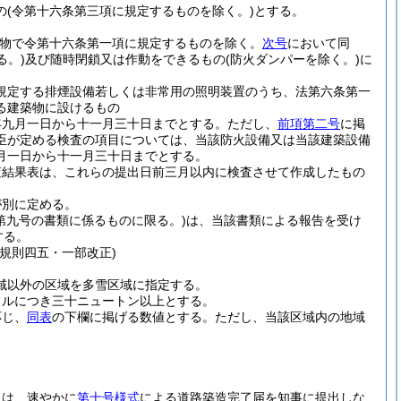
の
(令第十六条第三項に規定するものを除く。)
とする。
築物で令第十六条第一項に規定するものを除く。
次号
において同
る。)
及び随時閉鎖又は作動をできるもの
(防火ダンパーを除く。)
に
規定する排煙設備若しくは非常用の照明装置のうち、法第六条第一
る建築物に設けるもの
年九月一日から十一月三十日までとする。
ただし、
前項第二号
に掲
臣が定める検査の項目については、当該防火設備又は当該建築設備
月一日から十一月三十日までとする。
査結果表は、これらの提出日前三月以内に検査させて作成したもの
が別に定める。
第九号の書類に係るものに限る。)
は、当該書類による報告を受け
する。
規則四五・一部改正)
域以外の区域を多雪区域に指定する。
トルにつき三十ニュートン以上とする。
応じ、
同表
の下欄に掲げる数値とする。
ただし、当該区域内の地域
きは、速やかに
第十号様式
による道路築造完了届を知事に提出しな