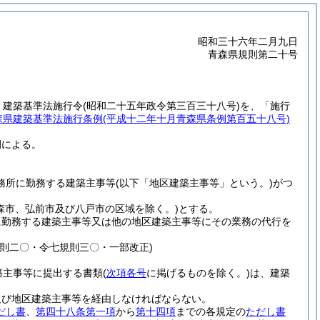
昭和三十六年二月九日
青森県規則第二十号
、建築基準法施行令
(昭和二十五年政令第三百三十八号)
を、「施行
森県建築基準法施行条例
(平成十二年十月青森県条例第百五十八号)
例による。
務所に勤務する建築主事等
(以下「地区建築主事等」という。)
がつ
青森市、弘前市及び八戸市の区域を除く。)
とする。
に勤務する建築主事等又は他の地区建築主事等にその業務の代行を
則二〇・令七規則三〇・一部改正)
築主事等に提出する書類
(
次項各号
に掲げるものを除く。)
は、建築
。
及び地区建築主事等を経由しなければならない。
だし書
、
第四十八条第一項
から
第十四項
までの各規定の
ただし書