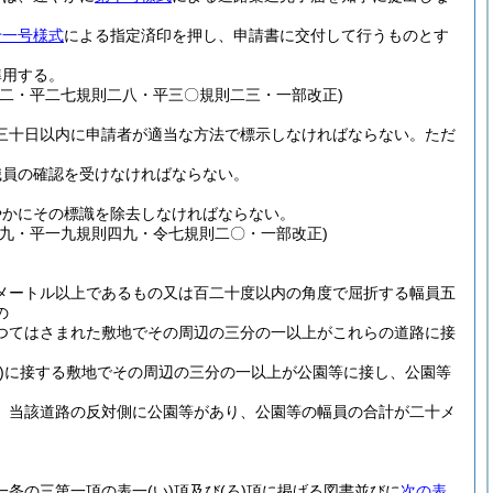
十一号様式
による指定済印を押し、申請書に交付して行うものとす
準用する。
二・平二七規則二八・平三〇規則二三・一部改正)
三十日以内に申請者が適当な方法で標示しなければならない。
ただ
職員の確認を受けなければならない。
やかにその標識を除去しなければならない。
九・平一九規則四九・令七規則二〇・一部改正)
。
メートル以上であるもの又は百二十度以内の角度で屈折する幅員五
の
つてはさまれた敷地でその周辺の三分の一以上がこれらの道路に接
)
に接する敷地でその周辺の三分の一以上が公園等に接し、公園等
、当該道路の反対側に公園等があり、公園等の幅員の合計が二十メ
一条の三第一項の表一
(い)
項及び
(ろ)
項に掲げる図書並びに
次の表