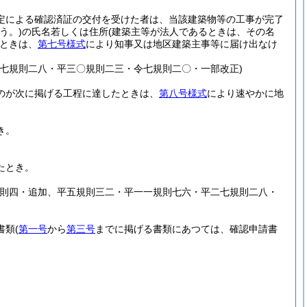
定による確認済証の交付を受けた者は、当該建築物等の工事が完了
う。)
の氏名若しくは住所
(建築主等が法人であるときは、その名
ときは、
第七号様式
により知事又は地区建築主事等に届け出なけ
七規則二八・平三〇規則二三・令七規則二〇・一部改正)
のが次に掲げる工程に達したときは、
第八号様式
により速やかに地
き。
たとき。
規則四・追加、平五規則三二・平一一規則七六・平二七規則二八・
書類
(
第一号
から
第三号
までに掲げる書類にあつては、確認申請書