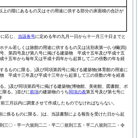
以上の階にあるもの又はその用途に供する部分の床面積の合計が
分に応じ、
当該各号
に定める年の九月一日から十一月三十日までと
(ホテル若しくは旅館の用途に供するもの又は法別表第一
(い)
欄
(四)
号、第四号及び第八号に掲げる建築物 平成十五年及び平成十五
平成十五年から毎年又は平成十四年から起算して二の倍数の年を経
するものに限る。)
及び同項第四号に掲げる建築物
(体育館の用途に
物 平成十三年及び平成十三年から起算して三の倍数の年を経過
る。)
及び同項第四号に掲げる建築物
(博物館、美術館、図書館、ボ
限る。)
並びに
前項
の建築物のうち
同項の表
第五号及び第七号に
年
日前三月以内に調査させて作成したものでなければならない。
類に係るものに限る。)
は、当該書類による報告を受けた日から起
規則三〇・平一六規則二二・平二〇規則三五・平二八規則三二・令