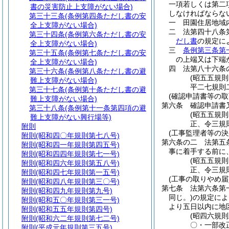
一項若しくは第二
書の災害防止上支障がない場合)
しなければならな
第三十三条
(条例第四条ただし書の安
一
田園住居地域
全上支障がない場合)
二
法第四十八条
第三十四条
(条例第六条ただし書の安
だし書
の規定に
全上支障がない場合)
三
条例第三条第
第三十五条
(条例第七条ただし書の安
の上端又は下端
全上支障がない場合)
四
法第八十六条
第三十六条
(条例第八条ただし書の避
(昭五五規
難上支障がない場合)
平二七規則
第三十七条
(条例第十条ただし書の避
(確認申請書等の取
難上支障がない場合)
第六条
確認申請書
第三十八条
(条例第十一条第四項の避
(昭五五規
難上支障がない興行場等)
正、令三規
附則
(工事監理者等の決
附則
(昭和四〇年規則第七八号)
第六条の二
法第五
附則
(昭和四一年規則第四五号)
事に着手する前に
附則
(昭和四四年規則第七一号)
(昭五五規
附則
(昭和四六年規則第五八号)
正、令三規
附則
(昭和四七年規則第一五号)
(工事の取りやめ届
附則
(昭和四八年規則第三〇号)
第七条
法第六条第
附則
(昭和四九年規則第九号)
同じ。)
の規定によ
附則
(昭和五〇年規則第三一号)
より五日以内に地
附則
(昭和五五年規則第四号)
(昭四六規
附則
(昭和六二年規則第七二号)
〇・一部改
附則
(平成元年規則第三五号)