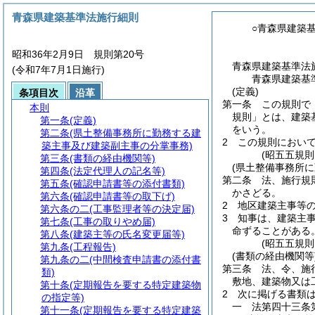
青森県建築基準法施行細則
○青森県建築
昭和36年2月9日 規則第20号
青森県建築基準法
(令和7年7月1日施行)
青森県建築基
(定義)
条項目次
沿革
第一条
この規則で
本則
規則」とは、建築
第一条
(定義)
をいう。
第二条
(県土整備事務所に勤務する建
2
この規則におい
築主事及び建築副主事の分掌事務)
(昭五五規
第三条
(書類の経由機関等)
(県土整備事務所
第四条
(法定代理人の記名等)
第二条
法、施行規
第五条
(確認申請書等の添付書類)
かさどる。
第六条
(確認申請書等の取下げ)
2
地区建築主事等
第六条の二
(工事監理者等の決定届)
3
知事は、建築主
第七条
(工事の取りやめ届)
命ずることがある
第八条
(建築主等の氏名変更届等)
(昭五五規
第九条
(工程報告)
(書類の経由機関等
第九条の二
(中間検査申請書の添付書
第三条
法、令、施
類)
敷地、建築物又は
第十条
(定期報告を要する特定建築物
2
次に掲げる書類
の指定等)
一
法第四十三条
第十一条
(定期報告を要する特定建築