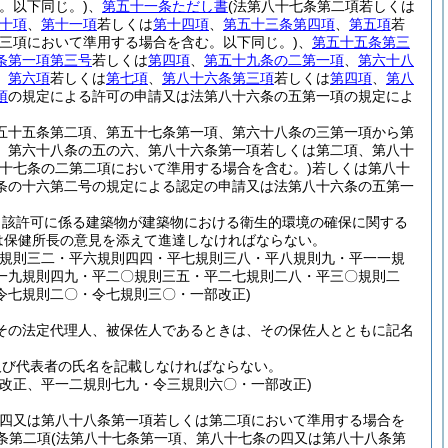
。以下同じ。)
、
第五十一条ただし書
(法第八十七条第二項若しくは
十項
、
第十一項
若しくは
第十四項
、
第五十三条第四項
、
第五項
若
第三項において準用する場合を含む。以下同じ。)
、
第五十五条第三
条第一項第三号
若しくは
第四項
、
第五十九条の二第一項
、
第六十八
、
第六項
若しくは
第七項
、
第八十六条第三項
若しくは
第四項
、
第八
項
の規定による許可の申請又は法第八十六条の五第一項の規定によ
五十五条第二項、第五十七条第一項、第六十八条の三第一項から第
、第六十八条の五の六、第八十六条第一項若しくは第二項、第八十
八十七条の二第二項において準用する場合を含む。)
若しくは第八十
条の十六第二号の規定による認定の申請又は法第八十六条の五第一
当該許可に係る建築物が建築物における衛生的環境の確保に関する
は保健所長の意見を添えて進達しなければならない。
五規則三二・平六規則四四・平七規則三八・平八規則九・平一一規
一九規則四九・平二〇規則三五・平二七規則二八・平三〇規則二
令七規則二〇・令七規則三〇・一部改正)
その法定代理人、被保佐人であるときは、その保佐人とともに記名
及び代表者の氏名を記載しなければならない。
改正、平一二規則七九・令三規則六〇・一部改正)
の四又は第八十八条第一項若しくは第二項において準用する場合を
条第二項
(法第八十七条第一項、第八十七条の四又は第八十八条第