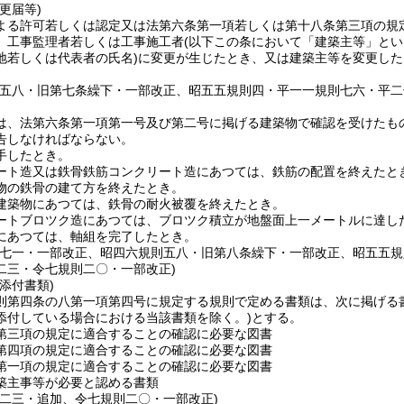
更届等)
よる許可若しくは認定又は法第六条第一項若しくは第十八条第三項の規
、工事監理者若しくは工事施工者
(以下この条において「建築主等」とい
地若しくは代表者の氏名)
に変更が生じたとき、又は建築主等を変更した
則五八・旧第七条繰下・一部改正、昭五五規則四・平一一規則七六・平二
は、法第六条第一項第一号及び第二号に掲げる建築物で確認を受けたも
告しなければならない。
手したとき。
ート造又は鉄骨鉄筋コンクリート造にあつては、鉄筋の配置を終えたと
物の鉄骨の建て方を終えたとき。
建築物にあつては、鉄骨の耐火被覆を終えたとき。
ートブロツク造にあつては、ブロツク積立が地盤面上一メートルに達し
にあつては、軸組を完了したとき。
則七一・一部改正、昭四六規則五八・旧第八条繰下・一部改正、昭五五
二三・令七規則二〇・一部改正)
添付書類)
則第四条の八第一項第四号に規定する規則で定める書類は、次に掲げる
添付している場合における当該書類を除く。)
とする。
第三項の規定に適合することの確認に必要な図書
第四項の規定に適合することの確認に必要な図書
第一項の規定に適合することの確認に必要な図書
築主事等が必要と認める書類
則二三・追加、令七規則二〇・一部改正)